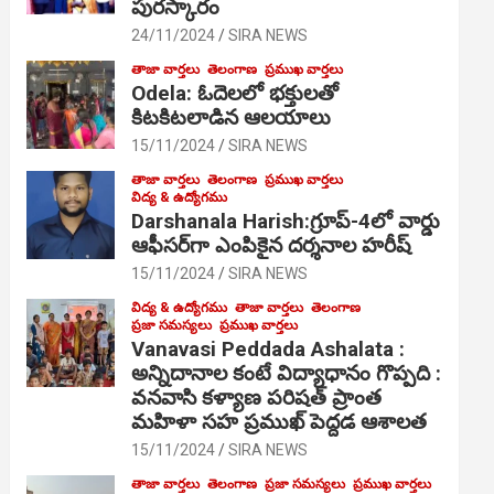
పురస్కారం
24/11/2024
SIRA NEWS
తాజా వార్తలు
తెలంగాణ
ప్రముఖ వార్తలు
Odela: ఓదెల‌లో భక్తులతో
కిటకిటలాడిన ఆల‌యాలు
15/11/2024
SIRA NEWS
తాజా వార్తలు
తెలంగాణ
ప్రముఖ వార్తలు
విద్య & ఉద్యోగము
Darshanala Harish:గ్రూప్-4లో వార్డు
ఆఫీసర్‌గా ఎంపికైన దర్శనాల హరీష్
15/11/2024
SIRA NEWS
విద్య & ఉద్యోగము
తాజా వార్తలు
తెలంగాణ
ప్రజా సమస్యలు
ప్రముఖ వార్తలు
Vanavasi Peddada Ashalata :
అన్నిదానాల కంటే విద్యాధానం గొప్పది :
వనవాసి కళ్యాణ పరిషత్ ప్రాంత
మహిళా సహ ప్రముఖ్ పెద్దడ ఆశాలత
15/11/2024
SIRA NEWS
తాజా వార్తలు
తెలంగాణ
ప్రజా సమస్యలు
ప్రముఖ వార్తలు