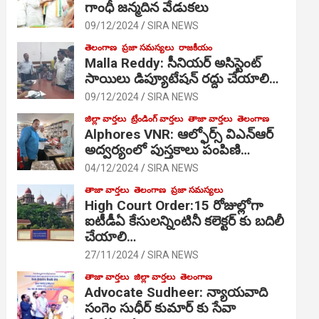
గాంధీ జ‌న్మ‌దిన వేడుక‌లు
09/12/2024
SIRA NEWS
తెలంగాణ
ప్రజా సమస్యలు
రాజకీయం
Malla Reddy: సీనియర్ అసిస్టెంట్
సాయిలు డిప్యూటేషన్ రద్దు చేయాలి…
09/12/2024
SIRA NEWS
జిల్లా వార్తలు
ట్రేండింగ్ వార్తలు
తాజా వార్తలు
తెలంగాణ
Alphores VNR: ఆల్ఫోర్స్ విఎన్ఆర్
అద్వర్యంలో పుస్తకాలు పంపిణి…
04/12/2024
SIRA NEWS
తాజా వార్తలు
తెలంగాణ
ప్రజా సమస్యలు
High Court Order:15 రోజుల్లోగా
ఐటీడీఏ కేసులన్నింటినీ కలెక్టర్ కు బదిలీ
చేయాలి…
27/11/2024
SIRA NEWS
తాజా వార్తలు
జిల్లా వార్తలు
తెలంగాణ
Advocate Sudheer: న్యాయవాది
సంగెం సుధీర్ కుమార్ కు సేవా