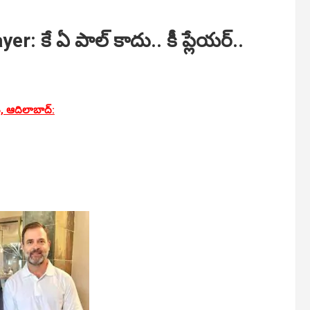
 కే ఏ పాల్‌ కాదు.. కీ ప్లేయర్‌..
, ఆదిలాబాద్‌: