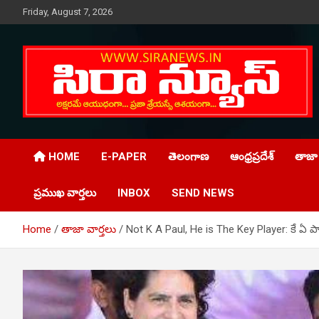
Skip
Friday, August 7, 2026
to
content
Telugu Online News Daily
SIRA NEWS
HOME
E-PAPER
తెలంగాణ
ఆంధ్రప్రదేశ్
తాజా 
ప్రముఖ వార్తలు
INBOX
SEND NEWS
Home
తాజా వార్తలు
Not K A Paul, He is The Key Player: కే ఏ పాల్‌ 