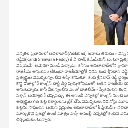
ఎన్నికల ప్రచారంలో ఆదిలాబాద్‌(Adilabad) జనాలు తరుచుగా విన్న పదం కే ఏ
రెడ్డిని(Kandi Srinivasa Reddy) కే ఏ పాల్, కమేడియన్‌ అంటూ ప్
విషయమే. అమెరికా నుండి వచ్చాడు.. కనీసం ఆదిలాబాద్‌లోని గ్రా
రాజకీయ అనుభవం లేకుండా రాజకీయాల్లోకి దిగిన కంది శ్రీనివాస రెడ్డ
ప్రత్యర్థుల విమర్శలన్నింటిని తిప్పి కొడుతూ.. కంది శ్రీనివాస్‌ రెడ్డి
కొద్ది రోజుల్లోనే కాంగ్రేస్‌ పార్టీ తీర్థ పుచ్చుకోవడంతో, అతని రా
అనుకున్నారు. కానీ వీటన్నింటిని ఎంతో పాజిటివ్‌గా స్వీకరించిన 
సక్సెస్‌ అయ్యారనే చెప్పవచ్చు. ఈ అసెంబీ ఎన్నికల్లో కాంగ్రెస్ నుం
అభ్యర్థుల గత ఓట్ల రికార్దులను బ్రేక్‌ చేసి, విమర్శకులందరి నోళ్ల
ఓట్లను సాధించిన ఆయన ప్రస్తుతం ఆదిలాబాద్‌లో కీ ప్లేయర్‌గా నిలిచ
మార్చుకొని ప్రజల్లో ఉంటే మాత్రం వచ్చే అసెంబ్లీ ఎన్నికల్లో కందిని ఎ
చర్చించుకుంటున్నారు.