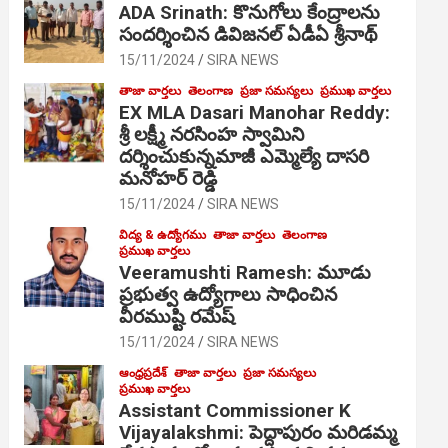
ADA Srinath: కొనుగోలు కేంద్రాల‌ను
సంద‌ర్శించిన డివిజనల్ ఏడీఏ శ్రీనాథ్
15/11/2024
SIRA NEWS
తాజా వార్తలు
తెలంగాణ
ప్రజా సమస్యలు
ప్రముఖ వార్తలు
EX MLA Dasari Manohar Reddy:
శ్రీ లక్ష్మీ నరసింహ స్వామిని
దర్శించుకున్నమాజీ ఎమ్మెల్యే దాసరి
మనోహర్ రెడ్డి
15/11/2024
SIRA NEWS
విద్య & ఉద్యోగము
తాజా వార్తలు
తెలంగాణ
ప్రముఖ వార్తలు
Veeramushti Ramesh: మూడు
ప్రభుత్వ ఉద్యోగాలు సాధించిన
వీరముష్టి రమేష్
15/11/2024
SIRA NEWS
ఆంధ్రప్రదేశ్
తాజా వార్తలు
ప్రజా సమస్యలు
ప్రముఖ వార్తలు
Assistant Commissioner K
Vijayalakshmi: పెద్దాపురం మరిడమ్మ