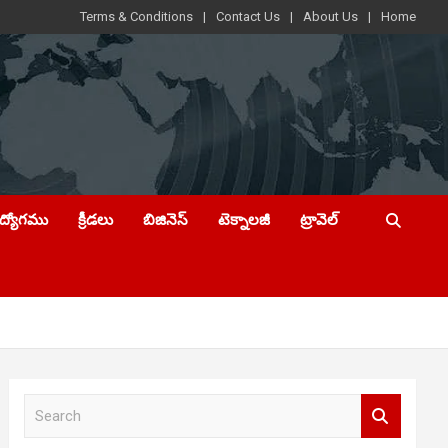
Terms & Conditions
Contact Us
About Us
Home
ఉద్యోగము
క్రీడలు
బిజినెస్
టెక్నాలజీ
ట్రావెల్
S
e
a