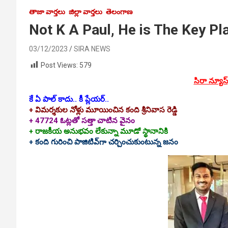
తాజా వార్తలు
జిల్లా వార్తలు
తెలంగాణ
Not K A Paul, He is The Key Player:
03/12/2023
SIRA NEWS
Post Views:
579
సిరా న్యూస్
కే ఏ పాల్‌ కాదు.. కీ ప్లేయర్‌..
+ విమర్శకుల నోళ్లు మూయించిన కంది శ్రీనివాస రెడ్డి
+ 47724 ఓట్లతో సత్తా చాటిన వైనం
+ రాజకీయ అనుభవం లేకున్నా మూడో స్థానానికి
+ కంది గురించి పాజిటివ్‌గా చర్చించుకుంటున్న జనం