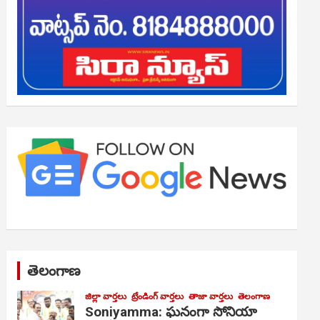
తెలంగాణ
జిల్లా వార్తలు
ట్రేండింగ్ వార్తలు
తాజా వార్తలు
తెలంగాణ
Soniyamma: ఘ‌నంగా సోనియా