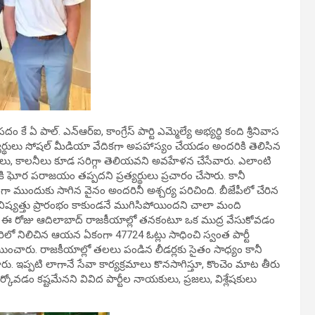
 పాల్‌. ఎన్‌ఆర్‌ఐ, కాంగ్రేస్‌ పార్టి ఎమ్మెల్యే అభ్యర్థి కంది శ్రీనివాస
రత్యర్థులు సోషల్‌ మీడియా వేదికగా అపహాస్యం చేయడం అందరికి తెలిసిన
మాలు, కాలనీలు కూడ సరిగ్గా తెలియవని అవహేళన చేసేవారు. ఎలాంటి
ికి ఘోర పరాజయం తప్పదని ప్రత్యర్థులు ప్రచారం చేసారు. కానీ
 ధైర్యంగా ముందుకు సాగిన వైనం అందరినీ అశ్చర్య పరిచింది. బీజేపీలో చేరిన
జకీయ భవిష్యత్తు ప్రారంభం కాకుండనే ముగిసిపోయిందని చాలా మంది
కంది, ఈ రోజు ఆదిలాబాద్‌ రాజకీయాల్లో తనకంటూ ఒక ముద్ర వేసుకోవడం
చి బరిలో నిలిచిన ఆయన ఏకంగా 47724 ఓట్లు సాధించి స్వంత పార్టీ
ు మూయించారు. రాజకీయాల్లో తలలు పండిన లీడర్లకు సైతం సాధ్యం కానీ
ారు. ఇప్పటి లాగానే సేవా కార్యక్రమాలు కొనసాగిస్తూ, కొంచెం మాట తీరు
దుర్కోవడం కష్టమేనని వివిద పార్టీల నాయకులు, ప్రజలు, విశ్లేషకులు