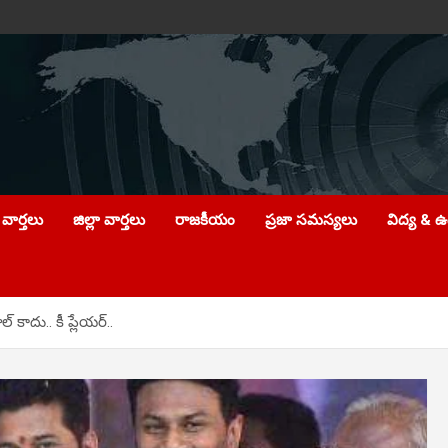
వార్తలు
జిల్లా వార్తలు
రాజకీయం
ప్రజా సమస్యలు
విద్య & 
కాదు.. కీ ప్లేయర్‌..