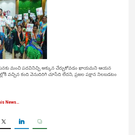
భుత్వం ఆయనకు మంచి పదవినిచ్చి అక్కున చేర్చుకోవడం ఖాయమని ఆయన
యాల్లోకి వచ్చిన కంది వెనుదిరిగి చూసేది లేదని, ప్రజల పక్షాన నిలబడటం
his News…