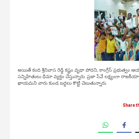
అయితే కంది శ్రీనివాస రెడ్డి కష్టం వృథా పోదని, కాంగ్రేస్‌ ప్ర
సన్నిహితులు ధీమా వ్యక్తం చేస్తున్నారు. ప్రజా సేవే లక్ష్యంగా రాజకీ
ఖాయమని వారు కుండ బద్దలు కొట్టి చెబుతున్నారు.
Share t