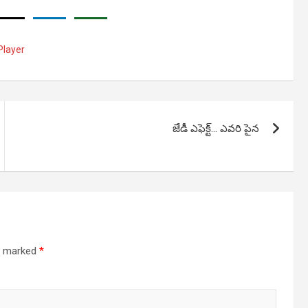
Player
జేడీ ఎఫెక్ట్… ఎవరి పైన
re marked
*