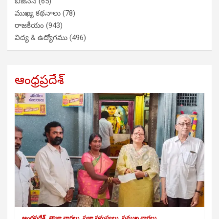
బిజినెస్
(65)
ముఖ్య కథనాలు
(78)
రాజకీయం
(943)
విద్య & ఉద్యోగము
(496)
ఆంధ్రప్రదేశ్
ఆంధ్రప్రదేశ్
తాజా వార్తలు
ప్రజా సమస్యలు
ప్రముఖ వార్తలు