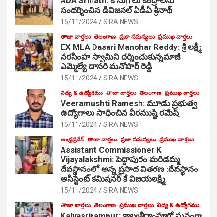
ADA Srinath: కొనుగోలు కేంద్రాల‌ను
సంద‌ర్శించిన డివిజనల్ ఏడీఏ శ్రీనాథ్
15/11/2024
SIRA NEWS
తాజా వార్తలు
తెలంగాణ
ప్రజా సమస్యలు
ప్రముఖ వార్తలు
EX MLA Dasari Manohar Reddy: శ్రీ లక్ష్మీ
నరసింహ స్వామిని దర్శించుకున్నమాజీ
ఎమ్మెల్యే దాసరి మనోహర్ రెడ్డి
15/11/2024
SIRA NEWS
విద్య & ఉద్యోగము
తాజా వార్తలు
తెలంగాణ
ప్రముఖ వార్తలు
Veeramushti Ramesh: మూడు ప్రభుత్వ
ఉద్యోగాలు సాధించిన వీరముష్టి రమేష్
15/11/2024
SIRA NEWS
ఆంధ్రప్రదేశ్
తాజా వార్తలు
ప్రజా సమస్యలు
ప్రముఖ వార్తలు
Assistant Commissioner K
Vijayalakshmi: పెద్దాపురం మరిడమ్మ
దేవస్థానంలో అన్న ప్రసాద వితరణ :దేవస్థానం
అసిస్టెంట్ కమిషనర్ కే విజయలక్ష్మి
15/11/2024
SIRA NEWS
తాజా వార్తలు
తెలంగాణ
ప్రముఖ వార్తలు
విద్య & ఉద్యోగము
Kalvasrirampur: కాల్వశ్రీరాంపూర్లో ఘనంగా