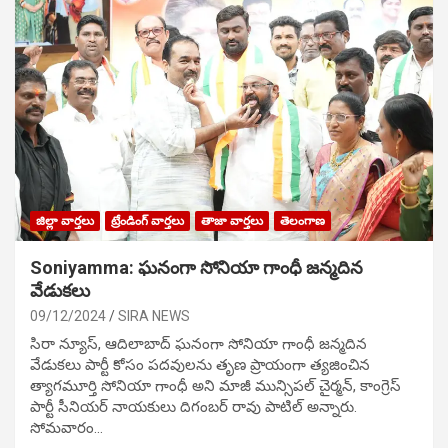
జిల్లా వార్తలు
ట్రేండింగ్ వార్తలు
తాజా వార్తలు
తెలంగాణ
Soniyamma: ఘ‌నంగా సోనియా గాంధీ జ‌న్మ‌దిన
వేడుక‌లు
09/12/2024
SIRA NEWS
సిరా న్యూస్, ఆదిలాబాద్ ఘ‌నంగా సోనియా గాంధీ జ‌న్మ‌దిన
వేడుక‌లు పార్టీ కోసం ప‌ద‌వుల‌ను తృణ ప్రాయంగా త్య‌జించిన
త్యాగమూర్తి సోనియా గాంధీ అని మాజీ మున్సిప‌ల్ చైర్మ‌న్, కాంగ్రెస్
పార్టీ సీనియ‌ర్ నాయ‌కులు దిగంబ‌ర్ రావు పాటిల్ అన్నారు.
సోమవారం…