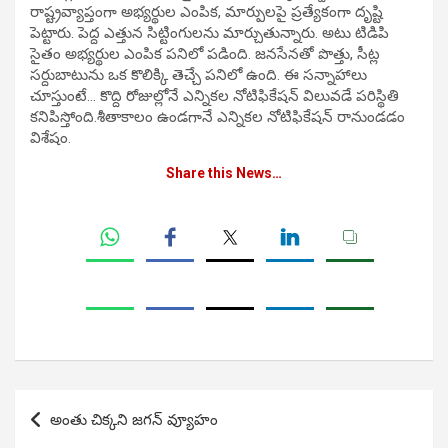
రాష్ట్రవ్యాప్తంగా అభ్యర్థుల ఎంపిక, మార్పులపై ప్రత్యేకంగా దృష్టి
పెట్టారు. పెద్ద ఎత్తున సిట్టింగులను మార్చుతున్నారు. అటు టిడిపి
సైతం అభ్యర్థుల ఎంపిక పనిలో పడింది. జనసేనతో పొత్తు, సీట్ల
సర్దుబాటును ఒక కొలిక్కి తెచ్చే పనిలో ఉంది. ఈ సన్నాహాలు
చూస్తుంటే… కొద్ది రోజుల్లోనే ఎన్నికల నోటిఫికేషన్ విలువడే పరిస్థితి
కనిపిస్తోంది.శీతాకాలం ఉండగానే ఎన్నికల నోటిఫికేషన్ రానుండడం
విశేషం.
Share this News…
Post
అంతు చిక్కని జగన్ వ్యూహం
navigation