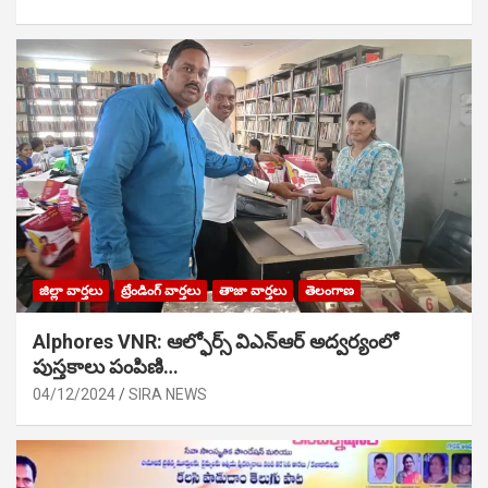
జిల్లా వార్తలు
ట్రేండింగ్ వార్తలు
తాజా వార్తలు
తెలంగాణ
Alphores VNR: ఆల్ఫోర్స్ విఎన్ఆర్ అద్వర్యంలో
పుస్తకాలు పంపిణి…
04/12/2024
SIRA NEWS