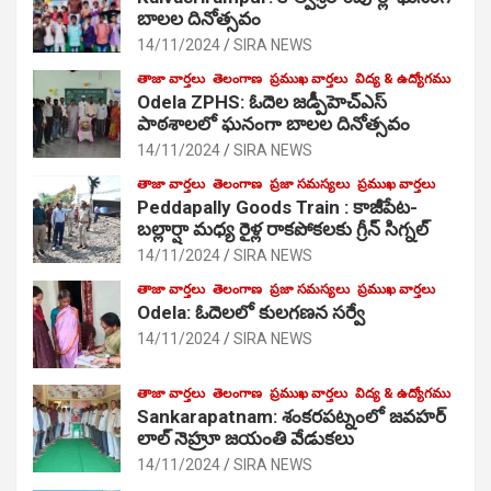
బాలల దినోత్సవం
14/11/2024
SIRA NEWS
తాజా వార్తలు
తెలంగాణ
ప్రముఖ వార్తలు
విద్య & ఉద్యోగము
Odela ZPHS: ఓదెల జ‌డ్పీహెచ్ఎస్
పాఠ‌శాల‌లో ఘనంగా బాలల దినోత్సవం
14/11/2024
SIRA NEWS
తాజా వార్తలు
తెలంగాణ
ప్రజా సమస్యలు
ప్రముఖ వార్తలు
Peddapally Goods Train : కాజీపేట-
బల్లార్షా మధ్య రైళ్ల రాకపోకలకు గ్రీన్ సిగ్నల్
14/11/2024
SIRA NEWS
తాజా వార్తలు
తెలంగాణ
ప్రజా సమస్యలు
ప్రముఖ వార్తలు
Odela: ఓదెలలో కులగణన సర్వే
14/11/2024
SIRA NEWS
తాజా వార్తలు
తెలంగాణ
ప్రముఖ వార్తలు
విద్య & ఉద్యోగము
Sankarapatnam: శంకరపట్నంలో జవహర్
లాల్ నెహ్రూ జయంతి వేడుకలు
14/11/2024
SIRA NEWS