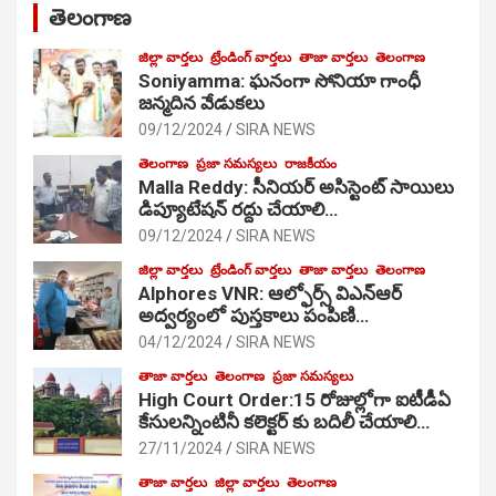
తెలంగాణ
జిల్లా వార్తలు
ట్రేండింగ్ వార్తలు
తాజా వార్తలు
తెలంగాణ
Soniyamma: ఘ‌నంగా సోనియా గాంధీ
జ‌న్మ‌దిన వేడుక‌లు
09/12/2024
SIRA NEWS
తెలంగాణ
ప్రజా సమస్యలు
రాజకీయం
Malla Reddy: సీనియర్ అసిస్టెంట్ సాయిలు
డిప్యూటేషన్ రద్దు చేయాలి…
09/12/2024
SIRA NEWS
జిల్లా వార్తలు
ట్రేండింగ్ వార్తలు
తాజా వార్తలు
తెలంగాణ
Alphores VNR: ఆల్ఫోర్స్ విఎన్ఆర్
అద్వర్యంలో పుస్తకాలు పంపిణి…
04/12/2024
SIRA NEWS
తాజా వార్తలు
తెలంగాణ
ప్రజా సమస్యలు
High Court Order:15 రోజుల్లోగా ఐటీడీఏ
కేసులన్నింటినీ కలెక్టర్ కు బదిలీ చేయాలి…
27/11/2024
SIRA NEWS
తాజా వార్తలు
జిల్లా వార్తలు
తెలంగాణ