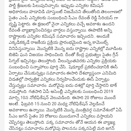
పార్టీ శ్రేణులకు పిలుపునిచ్చారు. ఇప్పుడు ఎన్నికల కమిషన్
అధికారులు హడావిడి చూస్తుంటే నిజమేనని తేలుతోంది.తెలంగాణలో
సైతం ఎంపీ ఎన్నికలకు సంబంధించి సీఎం రేవంత్ రెడ్డి సీరియస్ గా
దృష్టి పెట్టారు. ఈ క్షణంలో నైనా ఎన్నికలు వచ్చే అవకాశం ఉందని
రేవంత్ వ్యాఖ్యానించినట్లు వార్తలు వస్తున్నాయి. ఈపాటికి అన్ని
రాష్ట్రాలకు ఎన్నికల కమిషన్ సమాచారం ఇచ్చిందని.. అందుకే
ఎక్కడికక్కడే రాజకీయ ప్రక్రియ ప్రారంభమైంది అన్న కామెంట్స్
వినిపిస్తున్నాయి. మొన్నటికి మొన్న ఐదు రాష్ట్రాల ఎన్నికల్లో మూడింట
బిజెపి ఘన విజయం సాధించింది. దీంతో కేంద్ర ప్రభుత్వం సైతం గ్రీన్
సిగ్నల్ ఇచ్చినట్లు తెలుస్తోంది. వీలున్నంతవరకు ఎన్నికల ప్రక్రియకు
సంబంధించి సన్నాహాలు పూర్తి చేసి.. షెడ్యూల్ ప్రకటించడానికి ఈసీ
ఏర్పాటు చేసుకున్నట్లు సమాచారం.ఈసారి దేశవ్యాప్తంగా ఎనిమిది
విడతల్లో సార్వత్రిక ఎన్నికలు నిర్వహించేందుకు ఈసీ ఏర్పాట్లు
చేస్తున్నట్లు సమాచారం. మరోవైపు ఐదు దశల్లో పూర్తి చేస్తారని టాక్
నడుస్తోంది. గతసారి ఏపీ అసెంబ్లీ ఎన్నికలకు సంబంధించి 2019
మార్చి 10న నోటిఫికేషన్ వెలువడింది. ఈసారి 20 రోజులు ముందే
అంటే.. ఫిబ్రవరి 15 నుంచి 20 మధ్య నోటిఫికేషన్ వెల్లడించే
అవకాశాలు ఉన్నాయి. మొన్నటికి మొన్న మంత్రివర్గ సమావేశంలో ఏపీ
సీఎం జగన్ సైతం 20 రోజులు ముందుగానే ఎన్నికలు వస్తాయని
చెప్పినట్టు తెలుస్తోంది. పక్క సమాచారం తోనే ఆయన ఈ వ్యాఖ్య
చేసినట్లు సమాచారం.మరోవైపు పాలనను పక్కనపెట్టి మరి జగన్