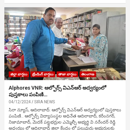
జిల్లా వార్తలు
ట్రేండింగ్ వార్తలు
తాజా వార్తలు
తెలంగాణ
Alphores VNR: ఆల్ఫోర్స్ విఎన్ఆర్ అద్వర్యంలో
పుస్తకాలు పంపిణి…
04/12/2024
SIRA NEWS
సిరా న్యూస్, ఆదిలాబాద్: ఆల్ఫోర్స్ విఎన్ఆర్ అద్వర్యంలో పుస్తకాలు
పంపిణి… ఆల్ఫోర్స్ విద్యాసంస్థల అధినేత ఆదిలాబాద్, కరీంనగర్,
నిజామాబాద్, మెదక్ పట్టభద్రుల ఎమ్మెల్సీ అభ్యర్థి వి నరేందర్ రెడ్డి
అధ్వర్యం లో ఆదిలాబాద్ జిల్లా కేంద్రం లో పలువురు అభ్యర్థులకు