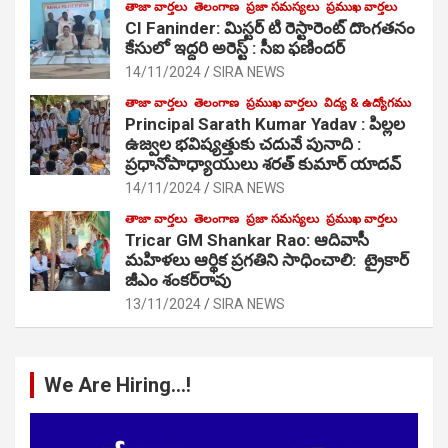
తాజా వార్తలు
తెలంగాణ
ప్రజా సమస్యలు
ప్రముఖ వార్తలు
CI Faninder: మిస్టర్ టి రెస్టారెంట్ దొంగతనం
కేసులో ఇద్దరి అరెస్ట్ : సీఐ ఫణిందర్
14/11/2024
SIRA NEWS
తాజా వార్తలు
తెలంగాణ
ప్రముఖ వార్తలు
విద్య & ఉద్యోగము
Principal Sarath Kumar Yadav : పిల్లల
ఉజ్వల భవిష్యత్తుకు చదువే పునాది :
ప్రధానోపాధ్యాయులు శరత్ కుమార్ యాదవ్
14/11/2024
SIRA NEWS
తాజా వార్తలు
తెలంగాణ
ప్రజా సమస్యలు
ప్రముఖ వార్తలు
Tricar GM Shankar Rao: ఆదివాసీ
మహిళలు ఆర్థిక ప్రగతిని సాధించాలి: ట్రైకార్
జీఎం శంకర్‌రావు
13/11/2024
SIRA NEWS
We Are Hiring…!