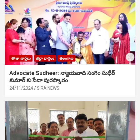
తాజా వార్తలు
జిల్లా వార్తలు
తెలంగాణ
Advocate Sudheer: న్యాయవాది సంగెం సుధీర్
కుమార్ కు సేవా పురస్కారం
24/11/2024
SIRA NEWS