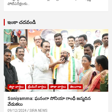
పోటిప‌రీక్ష‌ల‌కు…
ఇంకా చదవండి
జిల్లా వార్తలు
ట్రేండింగ్ వార్తలు
తాజా వార్తలు
తెలంగాణ
Soniyamma: ఘ‌నంగా సోనియా గాంధీ జ‌న్మ‌దిన
వేడుక‌లు
09/12/2024
SIRA NEWS