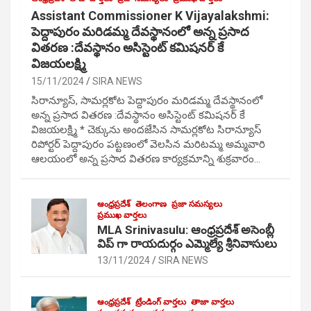
Assistant Commissioner K Vijayalakshmi:
పెద్దాపురం మరిడమ్మ దేవస్థానంలో అన్న ప్రసాద
వితరణ :దేవస్థానం అసిస్టెంట్ కమిషనర్ కే
విజయలక్ష్మి
15/11/2024
SIRA NEWS
సిరాన్యూస్, సామర్లకోట పెద్దాపురం మరిడమ్మ దేవస్థానంలో
అన్న ప్రసాద వితరణ :దేవస్థానం అసిస్టెంట్ కమిషనర్ కే
విజయలక్ష్మి * చెక్కును అందజేసిన సామర్లకోట సిరాన్యూస్
రిపోర్టర్ పెద్దాపురం పట్టణంలో వెలసిన మరిటమ్మ అమ్మవారి
ఆలయంలో అన్న ప్రసాద వితరణ కార్యక్రమాన్ని శుక్రవారం…
ఆంధ్రప్రదేశ్
తెలంగాణ
ప్రజా సమస్యలు
ప్రముఖ వార్తలు
MLA Srinivasulu: ఆంధ్రప్రదేశ్ అసెంబ్లీ
విప్ గా రాయదుర్గం ఎమ్మెల్యే శ్రీనివాసులు
13/11/2024
SIRA NEWS
ఆంధ్రప్రదేశ్
ట్రేండింగ్ వార్తలు
తాజా వార్తలు