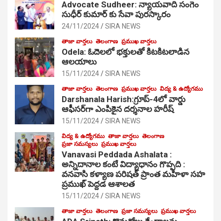
Advocate Sudheer: న్యాయవాది సంగెం
సుధీర్ కుమార్ కు సేవా పురస్కారం
24/11/2024
SIRA NEWS
తాజా వార్తలు
తెలంగాణ
ప్రముఖ వార్తలు
Odela: ఓదెల‌లో భక్తులతో కిటకిటలాడిన
ఆల‌యాలు
15/11/2024
SIRA NEWS
తాజా వార్తలు
తెలంగాణ
ప్రముఖ వార్తలు
విద్య & ఉద్యోగము
Darshanala Harish:గ్రూప్-4లో వార్డు
ఆఫీసర్‌గా ఎంపికైన దర్శనాల హరీష్
15/11/2024
SIRA NEWS
విద్య & ఉద్యోగము
తాజా వార్తలు
తెలంగాణ
ప్రజా సమస్యలు
ప్రముఖ వార్తలు
Vanavasi Peddada Ashalata :
అన్నిదానాల కంటే విద్యాధానం గొప్పది :
వనవాసి కళ్యాణ పరిషత్ ప్రాంత మహిళా సహ
ప్రముఖ్ పెద్దడ ఆశాలత
15/11/2024
SIRA NEWS
తాజా వార్తలు
తెలంగాణ
ప్రజా సమస్యలు
ప్రముఖ వార్తలు