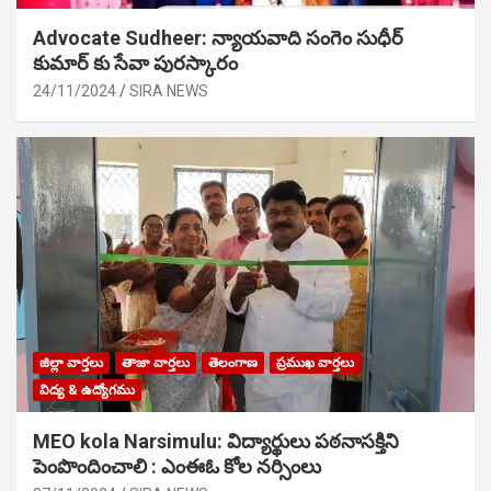
Advocate Sudheer: న్యాయవాది సంగెం సుధీర్
కుమార్ కు సేవా పురస్కారం
24/11/2024
SIRA NEWS
జిల్లా వార్తలు
తాజా వార్తలు
తెలంగాణ
ప్రముఖ వార్తలు
విద్య & ఉద్యోగము
MEO kola Narsimulu: విద్యార్థులు పఠ‌నాసక్తిని
పెంపొందించాలి : ఎంఈఓ కోల నర్సింలు