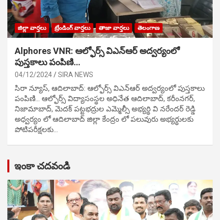
జిల్లా వార్తలు
ట్రేండింగ్ వార్తలు
తాజా వార్తలు
తెలంగాణ
Alphores VNR: ఆల్ఫోర్స్ విఎన్ఆర్ అద్వర్యంలో
పుస్తకాలు పంపిణి…
04/12/2024
SIRA NEWS
సిరా న్యూస్, ఆదిలాబాద్: ఆల్ఫోర్స్ విఎన్ఆర్ అద్వర్యంలో పుస్తకాలు
పంపిణి… ఆల్ఫోర్స్ విద్యాసంస్థల అధినేత ఆదిలాబాద్, కరీంనగర్,
నిజామాబాద్, మెదక్ పట్టభద్రుల ఎమ్మెల్సీ అభ్యర్థి వి నరేందర్ రెడ్డి
అధ్వర్యం లో ఆదిలాబాద్ జిల్లా కేంద్రం లో పలువురు అభ్యర్థులకు
పోటిప‌రీక్ష‌ల‌కు…
ఇంకా చదవండి