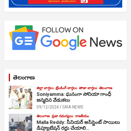
తెలంగాణ
జిల్లా వార్తలు
ట్రేండింగ్ వార్తలు
తాజా వార్తలు
తెలంగాణ
Soniyamma: ఘ‌నంగా సోనియా గాంధీ
జ‌న్మ‌దిన వేడుక‌లు
09/12/2024
SIRA NEWS
తెలంగాణ
ప్రజా సమస్యలు
రాజకీయం
Malla Reddy: సీనియర్ అసిస్టెంట్ సాయిలు
డిప్యూటేషన్ రద్దు చేయాలి…