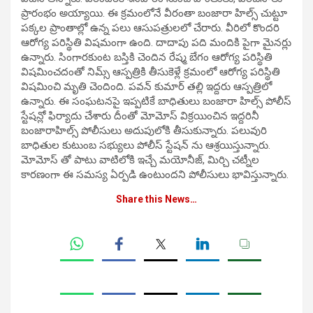
ప్రారంభం అయ్యాయి. ఈ క్రమంలోనే వీరంతా బంజారా హిల్స్ చుట్టూ
పక్కల ప్రాంతాల్లో ఉన్న పలు ఆసుపత్రులలో చేరారు. వీరిలో కొందరి
ఆరోగ్య పరిస్థితి విషమంగా ఉంది. దాదాపు పది మందికి పైగా మైనర్లు
ఉన్నారు. సింగారకుంట బస్తికి చెందిన రేష్మ బేగం ఆరోగ్య పరిస్థితి
విషమించదంతో నిమ్స్ ఆస్పత్రికి తీసుకెళ్లే క్రమంలో ఆరోగ్య పరిస్థితి
విషమించి మృతి చెందింది. పవన్ కుమార్ తల్లి ఇద్దరు ఆస్పత్రిలో
ఉన్నారు. ఈ సంఘటనపై ఇప్పటికే బాధితులు బంజారా హిల్స్ పోలీస్
స్టేషన్లో ఫిర్యాదు చేశారు దీంతో మోమోస్ విక్రయించిన ఇద్దరినీ
బంజారాహిల్స్ పోలీసులు అదుపులోకి తీసుకున్నారు. పలువురి
బాధితుల కుటుంబ సభ్యులు పోలీస్ స్టేషన్ ను ఆశ్రయిస్తున్నారు.
మోమోస్ తో పాటు వాటిలోకి ఇచ్చే మయోనీజ్, మిర్చి చట్నీల
కారణంగా ఈ సమస్య ఏర్పడి ఉంటుందని పోలీసులు భావిస్తున్నారు.
Share this News…