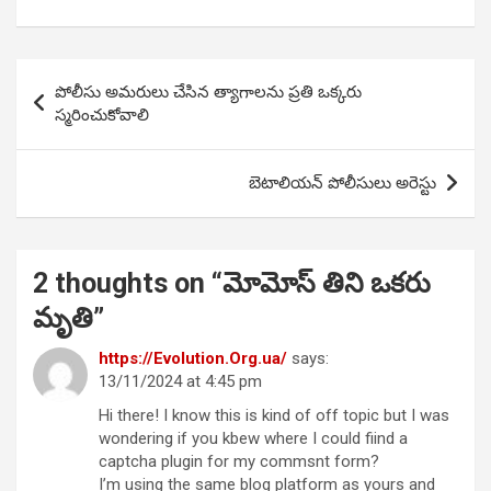
Post
పోలీసు అమరులు చేసిన త్యాగాలను ప్రతి ఒక్కరు
navigation
స్మరించుకోవాలి
బెటాలియన్ పోలీసులు అరెస్టు
2 thoughts on “
మోమోస్ తిని ఒకరు
మృతి
”
https://Evolution.Org.ua/
says:
13/11/2024 at 4:45 pm
Hi there! I know this is kind of off topic but I was
wondering if you kbew where I could fiind a
captcha plugin for my commsnt form?
I’m using the same blog platform as yours and