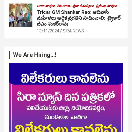
తాజా వార్తలు
తెలంగాణ
ప్రజా సమస్యలు
ప్రముఖ వార్తలు
Tricar GM Shankar Rao: ఆదివాసీ
మహిళలు ఆర్థిక ప్రగతిని సాధించాలి: ట్రైకార్
జీఎం శంకర్‌రావు
13/11/2024
SIRA NEWS
We Are Hiring…!