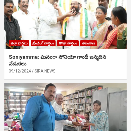
జిల్లా వార్తలు
ట్రేండింగ్ వార్తలు
తాజా వార్తలు
తెలంగాణ
Soniyamma: ఘ‌నంగా సోనియా గాంధీ జ‌న్మ‌దిన
వేడుక‌లు
09/12/2024
SIRA NEWS