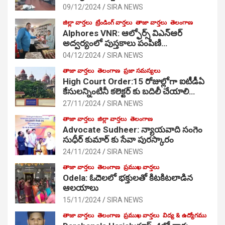
09/12/2024
SIRA NEWS
జిల్లా వార్తలు
ట్రేండింగ్ వార్తలు
తాజా వార్తలు
తెలంగాణ
Alphores VNR: ఆల్ఫోర్స్ విఎన్ఆర్
అద్వర్యంలో పుస్తకాలు పంపిణి…
04/12/2024
SIRA NEWS
తాజా వార్తలు
తెలంగాణ
ప్రజా సమస్యలు
High Court Order:15 రోజుల్లోగా ఐటీడీఏ
కేసులన్నింటినీ కలెక్టర్ కు బదిలీ చేయాలి…
27/11/2024
SIRA NEWS
తాజా వార్తలు
జిల్లా వార్తలు
తెలంగాణ
Advocate Sudheer: న్యాయవాది సంగెం
సుధీర్ కుమార్ కు సేవా పురస్కారం
24/11/2024
SIRA NEWS
తాజా వార్తలు
తెలంగాణ
ప్రముఖ వార్తలు
Odela: ఓదెల‌లో భక్తులతో కిటకిటలాడిన
ఆల‌యాలు
15/11/2024
SIRA NEWS
తాజా వార్తలు
తెలంగాణ
ప్రముఖ వార్తలు
విద్య & ఉద్యోగము