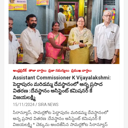
ఆంధ్రప్రదేశ్
తాజా వార్తలు
ప్రజా సమస్యలు
ప్రముఖ వార్తలు
Assistant Commissioner K Vijayalakshmi:
పెద్దాపురం మరిడమ్మ దేవస్థానంలో అన్న ప్రసాద
వితరణ :దేవస్థానం అసిస్టెంట్ కమిషనర్ కే
విజయలక్ష్మి
15/11/2024
SIRA NEWS
సిరాన్యూస్, సామర్లకోట పెద్దాపురం మరిడమ్మ దేవస్థానంలో
అన్న ప్రసాద వితరణ :దేవస్థానం అసిస్టెంట్ కమిషనర్ కే
విజయలక్ష్మి * చెక్కును అందజేసిన సామర్లకోట సిరాన్యూస్