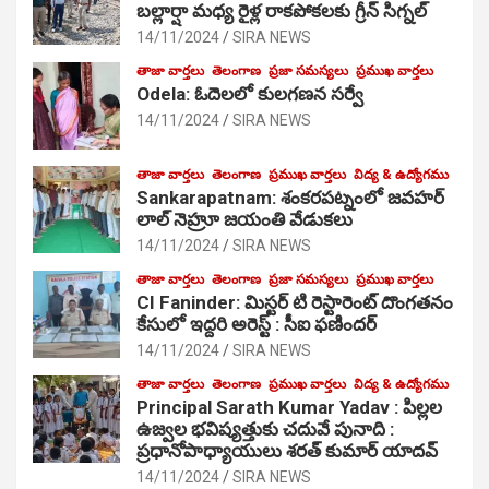
బల్లార్షా మధ్య రైళ్ల రాకపోకలకు గ్రీన్ సిగ్నల్
14/11/2024
SIRA NEWS
తాజా వార్తలు
తెలంగాణ
ప్రజా సమస్యలు
ప్రముఖ వార్తలు
Odela: ఓదెలలో కులగణన సర్వే
14/11/2024
SIRA NEWS
తాజా వార్తలు
తెలంగాణ
ప్రముఖ వార్తలు
విద్య & ఉద్యోగము
Sankarapatnam: శంకరపట్నంలో జవహర్
లాల్ నెహ్రూ జయంతి వేడుకలు
14/11/2024
SIRA NEWS
తాజా వార్తలు
తెలంగాణ
ప్రజా సమస్యలు
ప్రముఖ వార్తలు
CI Faninder: మిస్టర్ టి రెస్టారెంట్ దొంగతనం
కేసులో ఇద్దరి అరెస్ట్ : సీఐ ఫణిందర్
14/11/2024
SIRA NEWS
తాజా వార్తలు
తెలంగాణ
ప్రముఖ వార్తలు
విద్య & ఉద్యోగము
Principal Sarath Kumar Yadav : పిల్లల
ఉజ్వల భవిష్యత్తుకు చదువే పునాది :
ప్రధానోపాధ్యాయులు శరత్ కుమార్ యాదవ్
14/11/2024
SIRA NEWS