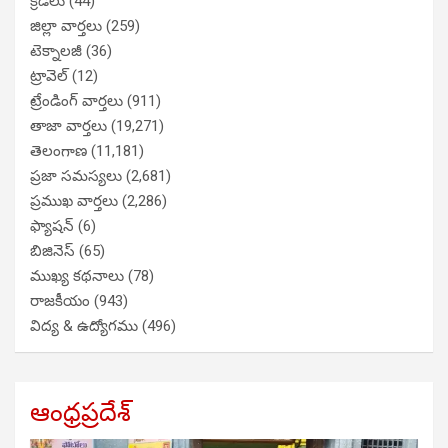
క్రీడలు
(44)
జిల్లా వార్తలు
(259)
టెక్నాలజీ
(36)
ట్రావెల్
(12)
ట్రేండింగ్ వార్తలు
(911)
తాజా వార్తలు
(19,271)
తెలంగాణ
(11,181)
ప్రజా సమస్యలు
(2,681)
ప్రముఖ వార్తలు
(2,286)
ఫ్యాషన్
(6)
బిజినెస్
(65)
ముఖ్య కథనాలు
(78)
రాజకీయం
(943)
విద్య & ఉద్యోగము
(496)
ఆంధ్రప్రదేశ్