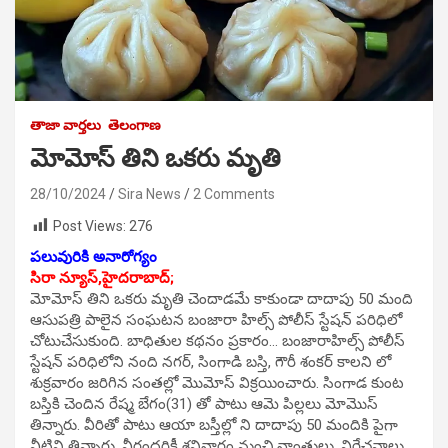
తాజా వార్తలు
తెలంగాణ
మోమోస్ తిని ఒకరు మృతి
28/10/2024
Sira News
2 Comments
Post Views:
276
పలువురికి అనారోగ్యం
సిరా న్యూస్,హైదరాబాద్;
మోమోస్ తిని ఒకరు మృతి చెందాడమే కాకుండా దాదాపు 50 మంది
ఆసుపత్రి పాలైన సంఘటన బంజారా హిల్స్ పోలీస్ స్టేషన్ పరిధిలో
చోటుచేసుకుంది. బాధితుల కథనం ప్రకారం… బంజారాహిల్స్ పోలీస్
స్టేషన్ పరిధిలోని నంది నగర్, సింగాడి బస్తి, గౌరీ శంకర్ కాలని లో
శుక్రవారం జరిగిన సంతల్లో మొమోస్ విక్రయించారు. సింగాడ కుంట
బస్తికి చెందిన రేష్మ బేగం(31) తో పాటు ఆమె పిల్లలు మోమొస్
తిన్నారు. వీరితో పాటు ఆయా బస్తీల్లో ని దాదాపు 50 మందికి పైగా
వీటిని తిన్నారు. వీరందరికీ శనివారం నుంచి వాంతులు, విరేచనాలు