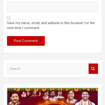
Save my name, email, and website in this browser for the
next time I comment.
S
e
a
r
c
h