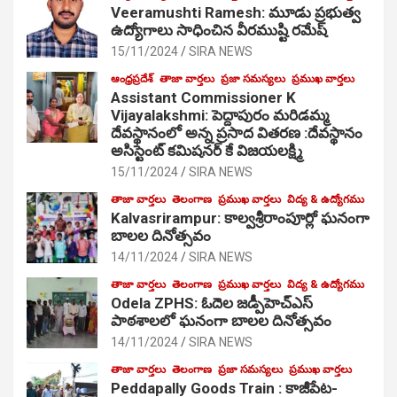
Veeramushti Ramesh: మూడు ప్రభుత్వ
ఉద్యోగాలు సాధించిన వీరముష్టి రమేష్
15/11/2024
SIRA NEWS
ఆంధ్రప్రదేశ్
తాజా వార్తలు
ప్రజా సమస్యలు
ప్రముఖ వార్తలు
Assistant Commissioner K
Vijayalakshmi: పెద్దాపురం మరిడమ్మ
దేవస్థానంలో అన్న ప్రసాద వితరణ :దేవస్థానం
అసిస్టెంట్ కమిషనర్ కే విజయలక్ష్మి
15/11/2024
SIRA NEWS
తాజా వార్తలు
తెలంగాణ
ప్రముఖ వార్తలు
విద్య & ఉద్యోగము
Kalvasrirampur: కాల్వశ్రీరాంపూర్లో ఘనంగా
బాలల దినోత్సవం
14/11/2024
SIRA NEWS
తాజా వార్తలు
తెలంగాణ
ప్రముఖ వార్తలు
విద్య & ఉద్యోగము
Odela ZPHS: ఓదెల జ‌డ్పీహెచ్ఎస్
పాఠ‌శాల‌లో ఘనంగా బాలల దినోత్సవం
14/11/2024
SIRA NEWS
తాజా వార్తలు
తెలంగాణ
ప్రజా సమస్యలు
ప్రముఖ వార్తలు
Peddapally Goods Train : కాజీపేట-