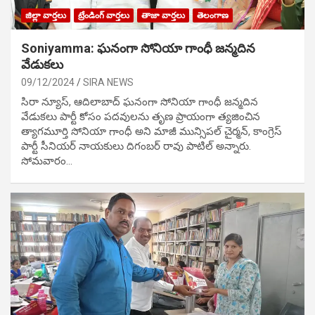
జిల్లా వార్తలు
ట్రేండింగ్ వార్తలు
తాజా వార్తలు
తెలంగాణ
Soniyamma: ఘ‌నంగా సోనియా గాంధీ జ‌న్మ‌దిన
వేడుక‌లు
09/12/2024
SIRA NEWS
సిరా న్యూస్, ఆదిలాబాద్ ఘ‌నంగా సోనియా గాంధీ జ‌న్మ‌దిన
వేడుక‌లు పార్టీ కోసం ప‌ద‌వుల‌ను తృణ ప్రాయంగా త్య‌జించిన
త్యాగమూర్తి సోనియా గాంధీ అని మాజీ మున్సిప‌ల్ చైర్మ‌న్, కాంగ్రెస్
పార్టీ సీనియ‌ర్ నాయ‌కులు దిగంబ‌ర్ రావు పాటిల్ అన్నారు.
సోమవారం…