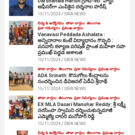
Darshanala Harish:గ్రూప్-4లో వార్డు
ఆఫీసర్‌గా ఎంపికైన దర్శనాల హరీష్
15/11/2024
SIRA NEWS
విద్య & ఉద్యోగము
తాజా వార్తలు
తెలంగాణ
ప్రజా సమస్యలు
ప్రముఖ వార్తలు
Vanavasi Peddada Ashalata :
అన్నిదానాల కంటే విద్యాధానం గొప్పది :
వనవాసి కళ్యాణ పరిషత్ ప్రాంత మహిళా సహ
ప్రముఖ్ పెద్దడ ఆశాలత
15/11/2024
SIRA NEWS
తాజా వార్తలు
తెలంగాణ
ప్రజా సమస్యలు
ప్రముఖ వార్తలు
ADA Srinath: కొనుగోలు కేంద్రాల‌ను
సంద‌ర్శించిన డివిజనల్ ఏడీఏ శ్రీనాథ్
15/11/2024
SIRA NEWS
తాజా వార్తలు
తెలంగాణ
ప్రజా సమస్యలు
ప్రముఖ వార్తలు
EX MLA Dasari Manohar Reddy: శ్రీ లక్ష్మీ
నరసింహ స్వామిని దర్శించుకున్నమాజీ
ఎమ్మెల్యే దాసరి మనోహర్ రెడ్డి
15/11/2024
SIRA NEWS
విద్య & ఉద్యోగము
తాజా వార్తలు
తెలంగాణ
ప్రముఖ వార్తలు