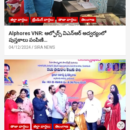
జిల్లా వార్తలు
ట్రేండింగ్ వార్తలు
తాజా వార్తలు
తెలంగాణ
Alphores VNR: ఆల్ఫోర్స్ విఎన్ఆర్ అద్వర్యంలో
పుస్తకాలు పంపిణి…
04/12/2024
SIRA NEWS
తాజా వార్తలు
జిల్లా వార్తలు
తెలంగాణ