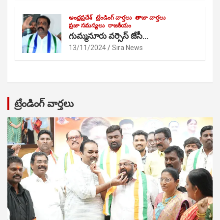
ఆంధ్రప్రదేశ్
ట్రేండింగ్ వార్తలు
తాజా వార్తలు
ప్రజా సమస్యలు
రాజకీయం
గుమ్మనూరు వర్సెస్ జేసీ…
13/11/2024
Sira News
ట్రేండింగ్ వార్తలు