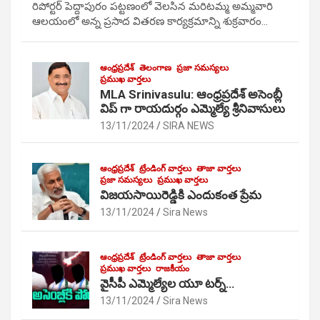
రిపోర్టర్ పెద్దాపురం పట్టణంలో వెలసిన మరిటమ్మ అమ్మవారి
ఆలయంలో అన్న ప్రసాద వితరణ కార్యక్రమాన్ని శుక్రవారం…
ఆంధ్రప్రదేశ్
తెలంగాణ
ప్రజా సమస్యలు
ప్రముఖ వార్తలు
MLA Srinivasulu: ఆంధ్రప్రదేశ్ అసెంబ్లీ
విప్ గా రాయదుర్గం ఎమ్మెల్యే శ్రీనివాసులు
13/11/2024
SIRA NEWS
ఆంధ్రప్రదేశ్
ట్రేండింగ్ వార్తలు
తాజా వార్తలు
ప్రజా సమస్యలు
ప్రముఖ వార్తలు
విజయసాయిరెడ్డికి ఎందుకంత ప్రేమ
13/11/2024
Sira News
ఆంధ్రప్రదేశ్
ట్రేండింగ్ వార్తలు
తాజా వార్తలు
ప్రముఖ వార్తలు
రాజకీయం
వైసీపీ ఎమ్మెల్యేల యూ టర్న్…
13/11/2024
Sira News