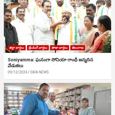
జిల్లా వార్తలు
ట్రేండింగ్ వార్తలు
తాజా వార్తలు
తెలంగాణ
Soniyamma: ఘ‌నంగా సోనియా గాంధీ జ‌న్మ‌దిన
వేడుక‌లు
09/12/2024
SIRA NEWS