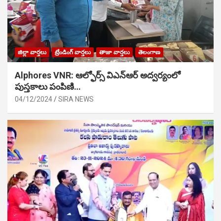
జిల్లా వార్తలు
ట్రేండింగ్ వార్తలు
తాజా వార్తలు
తెలంగాణ
Alphores VNR: ఆల్ఫోర్స్ విఎన్ఆర్ అద్వర్యంలో
పుస్తకాలు పంపిణి…
04/12/2024
SIRA NEWS