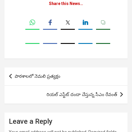
Share this News…
Post
పాఠశాలలో నెమలి ప్రత్యక్షం
navigation
రియల్ ఎస్టేట్ దందా చేస్తున్న సీఎం రేవంత్
Leave a Reply