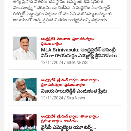
అన్న ప్రసాద వితరణ :దేవస్థానం అసిస్టెంట్ కమిషనర్ కే
విజయలక్ష్మి * చెక్కును అందజేసిన సామర్లకోట సిరాన్యూస్
రిపోర్టర్ పెద్దాపురం పట్టణంలో వెలసిన మరిటమ్మ అమ్మవారి
ఆలయంలో అన్న ప్రసాద వితరణ కార్యక్రమాన్ని శుక్రవారం…
ఆంధ్రప్రదేశ్
తెలంగాణ
ప్రజా సమస్యలు
ప్రముఖ వార్తలు
MLA Srinivasulu: ఆంధ్రప్రదేశ్ అసెంబ్లీ
విప్ గా రాయదుర్గం ఎమ్మెల్యే శ్రీనివాసులు
13/11/2024
SIRA NEWS
ఆంధ్రప్రదేశ్
ట్రేండింగ్ వార్తలు
తాజా వార్తలు
ప్రజా సమస్యలు
ప్రముఖ వార్తలు
విజయసాయిరెడ్డికి ఎందుకంత ప్రేమ
13/11/2024
Sira News
ఆంధ్రప్రదేశ్
ట్రేండింగ్ వార్తలు
తాజా వార్తలు
ప్రముఖ వార్తలు
రాజకీయం
వైసీపీ ఎమ్మెల్యేల యూ టర్న్…