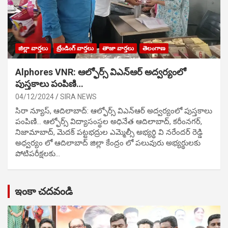
జిల్లా వార్తలు
ట్రేండింగ్ వార్తలు
తాజా వార్తలు
తెలంగాణ
Alphores VNR: ఆల్ఫోర్స్ విఎన్ఆర్ అద్వర్యంలో
పుస్తకాలు పంపిణి…
04/12/2024
SIRA NEWS
సిరా న్యూస్, ఆదిలాబాద్: ఆల్ఫోర్స్ విఎన్ఆర్ అద్వర్యంలో పుస్తకాలు
పంపిణి… ఆల్ఫోర్స్ విద్యాసంస్థల అధినేత ఆదిలాబాద్, కరీంనగర్,
నిజామాబాద్, మెదక్ పట్టభద్రుల ఎమ్మెల్సీ అభ్యర్థి వి నరేందర్ రెడ్డి
అధ్వర్యం లో ఆదిలాబాద్ జిల్లా కేంద్రం లో పలువురు అభ్యర్థులకు
పోటిప‌రీక్ష‌ల‌కు…
ఇంకా చదవండి