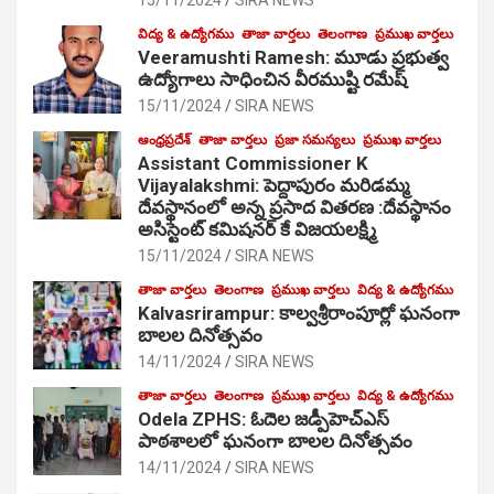
విద్య & ఉద్యోగము
తాజా వార్తలు
తెలంగాణ
ప్రముఖ వార్తలు
Veeramushti Ramesh: మూడు ప్రభుత్వ
ఉద్యోగాలు సాధించిన వీరముష్టి రమేష్
15/11/2024
SIRA NEWS
ఆంధ్రప్రదేశ్
తాజా వార్తలు
ప్రజా సమస్యలు
ప్రముఖ వార్తలు
Assistant Commissioner K
Vijayalakshmi: పెద్దాపురం మరిడమ్మ
దేవస్థానంలో అన్న ప్రసాద వితరణ :దేవస్థానం
అసిస్టెంట్ కమిషనర్ కే విజయలక్ష్మి
15/11/2024
SIRA NEWS
తాజా వార్తలు
తెలంగాణ
ప్రముఖ వార్తలు
విద్య & ఉద్యోగము
Kalvasrirampur: కాల్వశ్రీరాంపూర్లో ఘనంగా
బాలల దినోత్సవం
14/11/2024
SIRA NEWS
తాజా వార్తలు
తెలంగాణ
ప్రముఖ వార్తలు
విద్య & ఉద్యోగము
Odela ZPHS: ఓదెల జ‌డ్పీహెచ్ఎస్
పాఠ‌శాల‌లో ఘనంగా బాలల దినోత్సవం
14/11/2024
SIRA NEWS