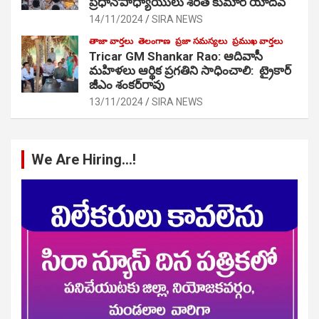
ప్రధానోపాధ్యాయులు శరత్ కుమార్ యాదవ్
14/11/2024
SIRA NEWS
తాజా వార్తలు
తెలంగాణ
ప్రజా సమస్యలు
ప్రముఖ వార్తలు
Tricar GM Shankar Rao: ఆదివాసీ
మహిళలు ఆర్థిక ప్రగతిని సాధించాలి: ట్రైకార్
జీఎం శంకర్‌రావు
13/11/2024
SIRA NEWS
We Are Hiring…!