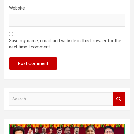
Website
Save my name, email, and website in this browser for the
next time I comment.
S
e
a
r
c
h