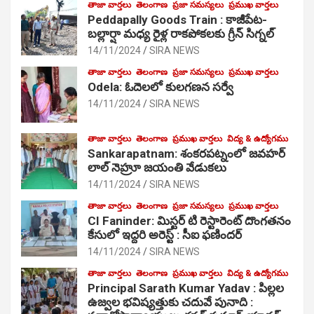
తాజా వార్తలు
తెలంగాణ
ప్రజా సమస్యలు
ప్రముఖ వార్తలు
Peddapally Goods Train : కాజీపేట-
బల్లార్షా మధ్య రైళ్ల రాకపోకలకు గ్రీన్ సిగ్నల్
14/11/2024
SIRA NEWS
తాజా వార్తలు
తెలంగాణ
ప్రజా సమస్యలు
ప్రముఖ వార్తలు
Odela: ఓదెలలో కులగణన సర్వే
14/11/2024
SIRA NEWS
తాజా వార్తలు
తెలంగాణ
ప్రముఖ వార్తలు
విద్య & ఉద్యోగము
Sankarapatnam: శంకరపట్నంలో జవహర్
లాల్ నెహ్రూ జయంతి వేడుకలు
14/11/2024
SIRA NEWS
తాజా వార్తలు
తెలంగాణ
ప్రజా సమస్యలు
ప్రముఖ వార్తలు
CI Faninder: మిస్టర్ టి రెస్టారెంట్ దొంగతనం
కేసులో ఇద్దరి అరెస్ట్ : సీఐ ఫణిందర్
14/11/2024
SIRA NEWS
తాజా వార్తలు
తెలంగాణ
ప్రముఖ వార్తలు
విద్య & ఉద్యోగము
Principal Sarath Kumar Yadav : పిల్లల
ఉజ్వల భవిష్యత్తుకు చదువే పునాది :