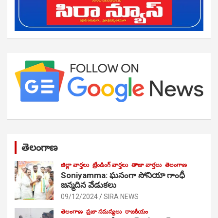
తెలంగాణ
జిల్లా వార్తలు
ట్రేండింగ్ వార్తలు
తాజా వార్తలు
తెలంగాణ
Soniyamma: ఘ‌నంగా సోనియా గాంధీ
జ‌న్మ‌దిన వేడుక‌లు
09/12/2024
SIRA NEWS
తెలంగాణ
ప్రజా సమస్యలు
రాజకీయం