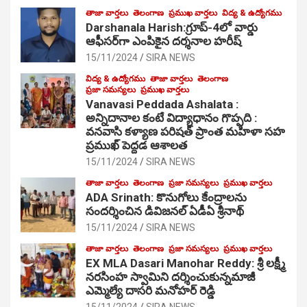
తాజా వార్తలు
తెలంగాణ
ప్రముఖ వార్తలు
విద్య & ఉద్యోగము
Darshanala Harish:గ్రూప్-4లో వార్డు
ఆఫీసర్‌గా ఎంపికైన దర్శనాల హరీష్
15/11/2024
SIRA NEWS
విద్య & ఉద్యోగము
తాజా వార్తలు
తెలంగాణ
ప్రజా సమస్యలు
ప్రముఖ వార్తలు
Vanavasi Peddada Ashalata :
అన్నిదానాల కంటే విద్యాధానం గొప్పది :
వనవాసి కళ్యాణ పరిషత్ ప్రాంత మహిళా సహ
ప్రముఖ్ పెద్దడ ఆశాలత
15/11/2024
SIRA NEWS
తాజా వార్తలు
తెలంగాణ
ప్రజా సమస్యలు
ప్రముఖ వార్తలు
ADA Srinath: కొనుగోలు కేంద్రాల‌ను
సంద‌ర్శించిన డివిజనల్ ఏడీఏ శ్రీనాథ్
15/11/2024
SIRA NEWS
తాజా వార్తలు
తెలంగాణ
ప్రజా సమస్యలు
ప్రముఖ వార్తలు
EX MLA Dasari Manohar Reddy: శ్రీ లక్ష్మీ
నరసింహ స్వామిని దర్శించుకున్నమాజీ
ఎమ్మెల్యే దాసరి మనోహర్ రెడ్డి
15/11/2024
SIRA NEWS