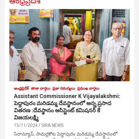
ఆంధ్రప్రదేశ్
ఆంధ్రప్రదేశ్
తాజా వార్తలు
ప్రజా సమస్యలు
ప్రముఖ వార్తలు
Assistant Commissioner K Vijayalakshmi:
పెద్దాపురం మరిడమ్మ దేవస్థానంలో అన్న ప్రసాద
వితరణ :దేవస్థానం అసిస్టెంట్ కమిషనర్ కే
విజయలక్ష్మి
15/11/2024
SIRA NEWS
సిరాన్యూస్, సామర్లకోట పెద్దాపురం మరిడమ్మ దేవస్థానంలో