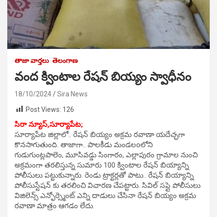
తాజా వార్తలు
తెలంగాణ
వంద క్వింటాల రేషన్ బియ్యం స్వాధీనం
18/10/2024
Sira News
Post Views:
126
సిరా న్యూస్,సూర్యాపేట;
సూర్యాపేట జిల్లాలో.. రేషన్ బియ్యం అక్రమ రవాణా యదేచ్ఛగా
కొనసాగుతుంది. తాజాగా.. పాలకీడు మండలoలోని
గుడుగుంట్లపాలెం, మూసివడ్డు సింగారం, ఎల్లాపురం గ్రామాల నుంచి
అక్రమంగా తరలిస్తున్న సుమారు 100 క్వింటాల రేషన్ బియ్యాన్ని
పోలీసులు పట్టుకున్నారు. రెండు ట్రాక్టర్లతో పాటు.. రేషన్ బియ్యాన్ని
పోలీసుస్టేషన్ కు తరలించి విచారణ చేపట్టారు. సివిల్ సప్లై పోలీసులు
విజిలెన్స్ ఎన్ఫోర్స్మెంట్ ఎన్ని దాడులు చేసినా రేషన్ బియ్యం అక్రమ
రవాణా మాత్రం ఆగడం లేదు.