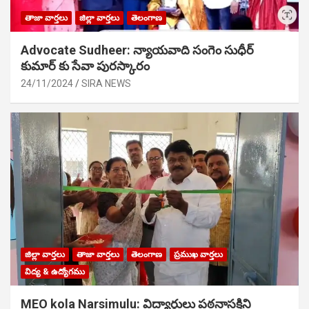
తాజా వార్తలు
జిల్లా వార్తలు
తెలంగాణ
Advocate Sudheer: న్యాయవాది సంగెం సుధీర్
కుమార్ కు సేవా పురస్కారం
24/11/2024
SIRA NEWS
జిల్లా వార్తలు
తాజా వార్తలు
తెలంగాణ
ప్రముఖ వార్తలు
విద్య & ఉద్యోగము
MEO kola Narsimulu: విద్యార్థులు పఠ‌నాసక్తిని