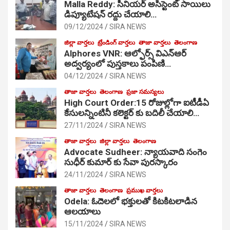
Malla Reddy: సీనియర్ అసిస్టెంట్ సాయిలు
డిప్యూటేషన్ రద్దు చేయాలి…
09/12/2024
SIRA NEWS
జిల్లా వార్తలు
ట్రేండింగ్ వార్తలు
తాజా వార్తలు
తెలంగాణ
Alphores VNR: ఆల్ఫోర్స్ విఎన్ఆర్
అద్వర్యంలో పుస్తకాలు పంపిణి…
04/12/2024
SIRA NEWS
తాజా వార్తలు
తెలంగాణ
ప్రజా సమస్యలు
High Court Order:15 రోజుల్లోగా ఐటీడీఏ
కేసులన్నింటినీ కలెక్టర్ కు బదిలీ చేయాలి…
27/11/2024
SIRA NEWS
తాజా వార్తలు
జిల్లా వార్తలు
తెలంగాణ
Advocate Sudheer: న్యాయవాది సంగెం
సుధీర్ కుమార్ కు సేవా పురస్కారం
24/11/2024
SIRA NEWS
తాజా వార్తలు
తెలంగాణ
ప్రముఖ వార్తలు
Odela: ఓదెల‌లో భక్తులతో కిటకిటలాడిన
ఆల‌యాలు
15/11/2024
SIRA NEWS