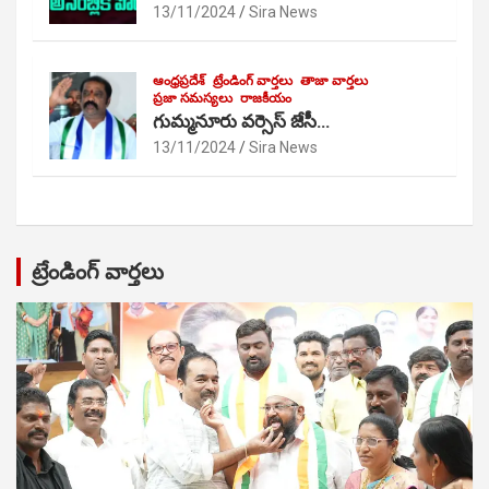
13/11/2024
Sira News
ఆంధ్రప్రదేశ్
ట్రేండింగ్ వార్తలు
తాజా వార్తలు
ప్రజా సమస్యలు
రాజకీయం
గుమ్మనూరు వర్సెస్ జేసీ…
13/11/2024
Sira News
ట్రేండింగ్ వార్తలు