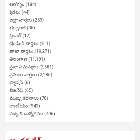
ఆరోగ్యం
(184)
క్రీడలు
(44)
జిల్లా వార్తలు
(259)
టెక్నాలజీ
(36)
ట్రావెల్
(12)
ట్రేండింగ్ వార్తలు
(911)
తాజా వార్తలు
(19,271)
తెలంగాణ
(11,181)
ప్రజా సమస్యలు
(2,681)
ప్రముఖ వార్తలు
(2,286)
ఫ్యాషన్
(6)
బిజినెస్
(65)
ముఖ్య కథనాలు
(78)
రాజకీయం
(943)
విద్య & ఉద్యోగము
(496)