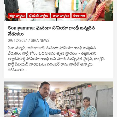
జిల్లా వార్తలు
ట్రేండింగ్ వార్తలు
తాజా వార్తలు
తెలంగాణ
Soniyamma: ఘ‌నంగా సోనియా గాంధీ జ‌న్మ‌దిన
వేడుక‌లు
09/12/2024
SIRA NEWS
సిరా న్యూస్, ఆదిలాబాద్ ఘ‌నంగా సోనియా గాంధీ జ‌న్మ‌దిన
వేడుక‌లు పార్టీ కోసం ప‌ద‌వుల‌ను తృణ ప్రాయంగా త్య‌జించిన
త్యాగమూర్తి సోనియా గాంధీ అని మాజీ మున్సిప‌ల్ చైర్మ‌న్, కాంగ్రెస్
పార్టీ సీనియ‌ర్ నాయ‌కులు దిగంబ‌ర్ రావు పాటిల్ అన్నారు.
సోమవారం…