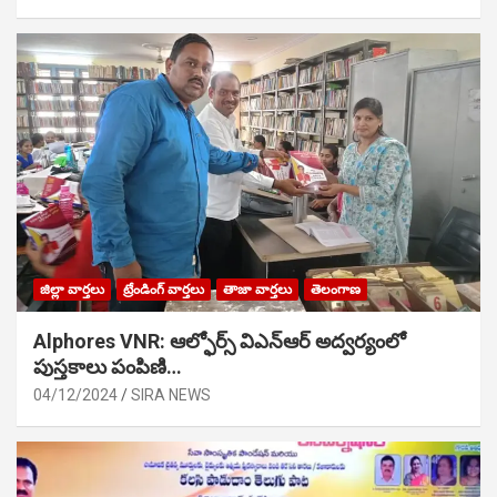
జిల్లా వార్తలు
ట్రేండింగ్ వార్తలు
తాజా వార్తలు
తెలంగాణ
Alphores VNR: ఆల్ఫోర్స్ విఎన్ఆర్ అద్వర్యంలో
పుస్తకాలు పంపిణి…
04/12/2024
SIRA NEWS