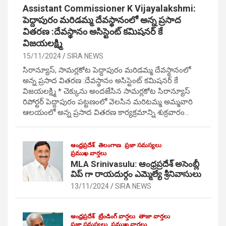
Assistant Commissioner K Vijayalakshmi:
పెద్దాపురం మరిడమ్మ దేవస్థానంలో అన్న ప్రసాద
వితరణ :దేవస్థానం అసిస్టెంట్ కమిషనర్ కే
విజయలక్ష్మి
15/11/2024
SIRA NEWS
సిరాన్యూస్, సామర్లకోట పెద్దాపురం మరిడమ్మ దేవస్థానంలో
అన్న ప్రసాద వితరణ :దేవస్థానం అసిస్టెంట్ కమిషనర్ కే
విజయలక్ష్మి * చెక్కును అందజేసిన సామర్లకోట సిరాన్యూస్
రిపోర్టర్ పెద్దాపురం పట్టణంలో వెలసిన మరిటమ్మ అమ్మవారి
ఆలయంలో అన్న ప్రసాద వితరణ కార్యక్రమాన్ని శుక్రవారం…
ఆంధ్రప్రదేశ్
తెలంగాణ
ప్రజా సమస్యలు
ప్రముఖ వార్తలు
MLA Srinivasulu: ఆంధ్రప్రదేశ్ అసెంబ్లీ
విప్ గా రాయదుర్గం ఎమ్మెల్యే శ్రీనివాసులు
13/11/2024
SIRA NEWS
ఆంధ్రప్రదేశ్
ట్రేండింగ్ వార్తలు
తాజా వార్తలు
ప్రజా సమస్యలు
ప్రముఖ వార్తలు