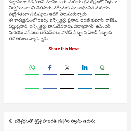
ఉల్లాసంగా గడపాలని సూచించారు. మరియు క్రమశిక్షణతో విధులు
నిర్వహించాలని తెలిపారు. సర్వేసుకు సంబంధించిన మరియు
వ్యక్తిగతంగా సమస్యలు అడిగి తెలుసుకున్నారు.
ఈ కార్యక్రమంలో రిజర్వ్ ఇన్స్పెక్టర్లు ప్రసాద్, ధరణి కుమార్, రాజేష్,
విష్ణుప్రసాద్, ఇన్స్పెక్టర్లు వాసుదేవరావు, విద్యాసాగర్, ఉపేందర్
మరియు ఎస్ఐలు ఆర్ఎస్ఐలు పోలీస్ సిబ్బంది ఏఆర్ సిబ్బంది
తదితరులు పాల్గొన్నారు.
Share this News…
Post
భక్తిశ్రద్ధలతో శ్రీశ్రీశ్రీ హజరత్ దస్తగిరి స్వామి ఉరుసు
navigation