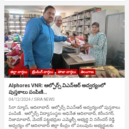
జిల్లా వార్తలు
ట్రేండింగ్ వార్తలు
తాజా వార్తలు
తెలంగాణ
Alphores VNR: ఆల్ఫోర్స్ విఎన్ఆర్ అద్వర్యంలో
పుస్తకాలు పంపిణి…
04/12/2024
SIRA NEWS
సిరా న్యూస్, ఆదిలాబాద్: ఆల్ఫోర్స్ విఎన్ఆర్ అద్వర్యంలో పుస్తకాలు
పంపిణి… ఆల్ఫోర్స్ విద్యాసంస్థల అధినేత ఆదిలాబాద్, కరీంనగర్,
నిజామాబాద్, మెదక్ పట్టభద్రుల ఎమ్మెల్సీ అభ్యర్థి వి నరేందర్ రెడ్డి
అధ్వర్యం లో ఆదిలాబాద్ జిల్లా కేంద్రం లో పలువురు అభ్యర్థులకు