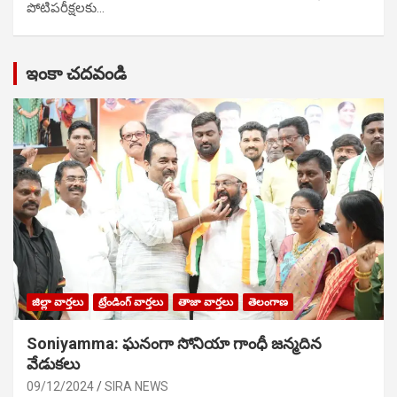
పోటిప‌రీక్ష‌ల‌కు…
ఇంకా చదవండి
జిల్లా వార్తలు
ట్రేండింగ్ వార్తలు
తాజా వార్తలు
తెలంగాణ
Soniyamma: ఘ‌నంగా సోనియా గాంధీ జ‌న్మ‌దిన
వేడుక‌లు
09/12/2024
SIRA NEWS