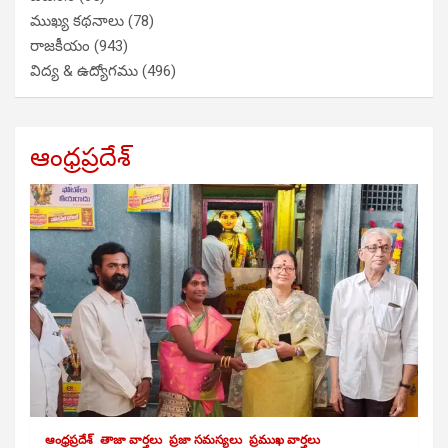
ముఖ్య కథనాలు
(78)
రాజకీయం
(943)
విద్య & ఉద్యోగము
(496)
ఆంధ్రప్రదేశ్
ఆంధ్రప్రదేశ్
తాజా వార్తలు
ప్రజా సమస్యలు
ప్రముఖ వార్తలు