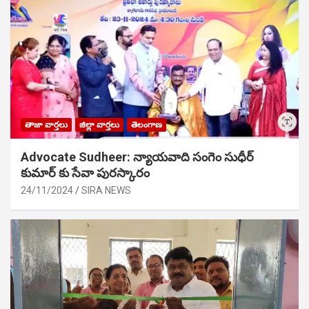
తాజా వార్తలు
జిల్లా వార్తలు
తెలంగాణ
Advocate Sudheer: న్యాయవాది సంగెం సుధీర్
కుమార్ కు సేవా పురస్కారం
24/11/2024
SIRA NEWS