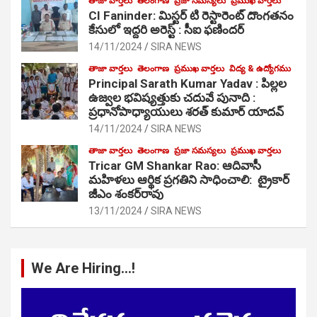
తాజా వార్తలు
తెలంగాణ
ప్రజా సమస్యలు
ప్రముఖ వార్తలు
CI Faninder: మిస్టర్ టి రెస్టారెంట్ దొంగతనం
కేసులో ఇద్దరి అరెస్ట్ : సీఐ ఫణిందర్
14/11/2024
SIRA NEWS
తాజా వార్తలు
తెలంగాణ
ప్రముఖ వార్తలు
విద్య & ఉద్యోగము
Principal Sarath Kumar Yadav : పిల్లల
ఉజ్వల భవిష్యత్తుకు చదువే పునాది :
ప్రధానోపాధ్యాయులు శరత్ కుమార్ యాదవ్
14/11/2024
SIRA NEWS
తాజా వార్తలు
తెలంగాణ
ప్రజా సమస్యలు
ప్రముఖ వార్తలు
Tricar GM Shankar Rao: ఆదివాసీ
మహిళలు ఆర్థిక ప్రగతిని సాధించాలి: ట్రైకార్
జీఎం శంకర్‌రావు
13/11/2024
SIRA NEWS
We Are Hiring…!