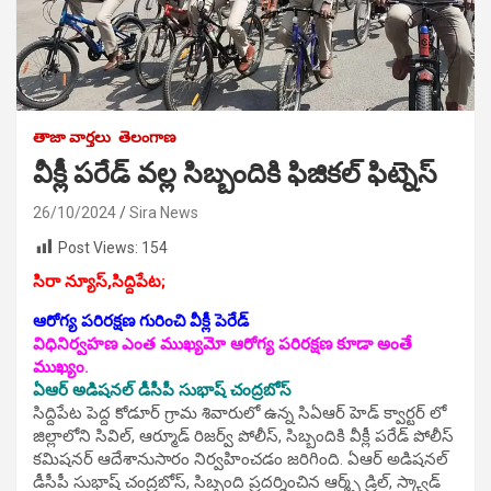
తాజా వార్తలు
తెలంగాణ
వీక్లీ పరేడ్ వల్ల సిబ్బందికి ఫిజికల్ ఫిట్నెస్
26/10/2024
Sira News
Post Views:
154
సిరా న్యూస్,సిద్దిపేట;
ఆరోగ్య పరిరక్షణ గురించి వీక్లీ పెరేడ్
విధినిర్వహణ ఎంత ముఖ్యమో ఆరోగ్య పరిరక్షణ కూడా అంతే
ముఖ్యం.
ఏఆర్ అడిషనల్ డీసీపీ సుభాష్ చంద్రబోస్
సిద్దిపేట పెద్ద కోడూర్ గ్రామ శివారులో ఉన్న సిఏఆర్ హెడ్ క్వార్టర్ లో
జిల్లాలోని సివిల్, ఆర్మూడ్ రిజర్వ్ పోలీస్, సిబ్బందికి వీక్లీ పరేడ్ పోలీస్
కమిషనర్ ఆదేశానుసారం నిర్వహించడం జరిగింది. ఏఆర్ అడిషనల్
డీసీపీ సుభాష్ చంద్రబోస్, సిబ్బంది ప్రదర్శించిన ఆర్మ్స్ డ్రిల్, స్క్వాడ్