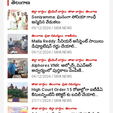
తెలంగాణ
జిల్లా వార్తలు
ట్రేండింగ్ వార్తలు
తాజా వార్తలు
తెలంగాణ
Soniyamma: ఘ‌నంగా సోనియా గాంధీ
జ‌న్మ‌దిన వేడుక‌లు
09/12/2024
SIRA NEWS
తెలంగాణ
ప్రజా సమస్యలు
రాజకీయం
Malla Reddy: సీనియర్ అసిస్టెంట్ సాయిలు
డిప్యూటేషన్ రద్దు చేయాలి…
09/12/2024
SIRA NEWS
జిల్లా వార్తలు
ట్రేండింగ్ వార్తలు
తాజా వార్తలు
తెలంగాణ
Alphores VNR: ఆల్ఫోర్స్ విఎన్ఆర్
అద్వర్యంలో పుస్తకాలు పంపిణి…
04/12/2024
SIRA NEWS
తాజా వార్తలు
తెలంగాణ
ప్రజా సమస్యలు
High Court Order:15 రోజుల్లోగా ఐటీడీఏ
కేసులన్నింటినీ కలెక్టర్ కు బదిలీ చేయాలి…
27/11/2024
SIRA NEWS
తాజా వార్తలు
జిల్లా వార్తలు
తెలంగాణ