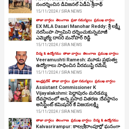
సంద‌ర్శించిన డివిజనల్ ఏడీఏ శ్రీనాథ్
15/11/2024
SIRA NEWS
తాజా వార్తలు
తెలంగాణ
ప్రజా సమస్యలు
ప్రముఖ వార్తలు
EX MLA Dasari Manohar Reddy: శ్రీ లక్ష్మీ
నరసింహ స్వామిని దర్శించుకున్నమాజీ
ఎమ్మెల్యే దాసరి మనోహర్ రెడ్డి
15/11/2024
SIRA NEWS
విద్య & ఉద్యోగము
తాజా వార్తలు
తెలంగాణ
ప్రముఖ వార్తలు
Veeramushti Ramesh: మూడు ప్రభుత్వ
ఉద్యోగాలు సాధించిన వీరముష్టి రమేష్
15/11/2024
SIRA NEWS
ఆంధ్రప్రదేశ్
తాజా వార్తలు
ప్రజా సమస్యలు
ప్రముఖ వార్తలు
Assistant Commissioner K
Vijayalakshmi: పెద్దాపురం మరిడమ్మ
దేవస్థానంలో అన్న ప్రసాద వితరణ :దేవస్థానం
అసిస్టెంట్ కమిషనర్ కే విజయలక్ష్మి
15/11/2024
SIRA NEWS
తాజా వార్తలు
తెలంగాణ
ప్రముఖ వార్తలు
విద్య & ఉద్యోగము
Kalvasrirampur: కాల్వశ్రీరాంపూర్లో ఘనంగా