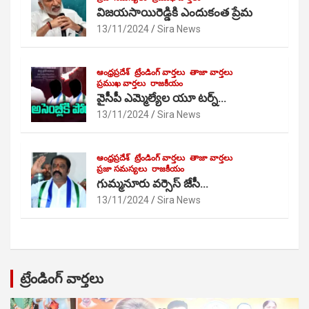
విజయసాయిరెడ్డికి ఎందుకంత ప్రేమ
13/11/2024
Sira News
ఆంధ్రప్రదేశ్
ట్రేండింగ్ వార్తలు
తాజా వార్తలు
ప్రముఖ వార్తలు
రాజకీయం
వైసీపీ ఎమ్మెల్యేల యూ టర్న్…
13/11/2024
Sira News
ఆంధ్రప్రదేశ్
ట్రేండింగ్ వార్తలు
తాజా వార్తలు
ప్రజా సమస్యలు
రాజకీయం
గుమ్మనూరు వర్సెస్ జేసీ…
13/11/2024
Sira News
ట్రేండింగ్ వార్తలు