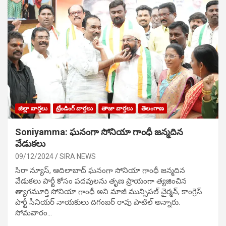
జిల్లా వార్తలు
ట్రేండింగ్ వార్తలు
తాజా వార్తలు
తెలంగాణ
Soniyamma: ఘ‌నంగా సోనియా గాంధీ జ‌న్మ‌దిన
వేడుక‌లు
09/12/2024
SIRA NEWS
సిరా న్యూస్, ఆదిలాబాద్ ఘ‌నంగా సోనియా గాంధీ జ‌న్మ‌దిన
వేడుక‌లు పార్టీ కోసం ప‌ద‌వుల‌ను తృణ ప్రాయంగా త్య‌జించిన
త్యాగమూర్తి సోనియా గాంధీ అని మాజీ మున్సిప‌ల్ చైర్మ‌న్, కాంగ్రెస్
పార్టీ సీనియ‌ర్ నాయ‌కులు దిగంబ‌ర్ రావు పాటిల్ అన్నారు.
సోమవారం…