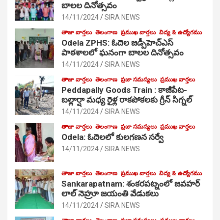
బాలల దినోత్సవం
14/11/2024
SIRA NEWS
తాజా వార్తలు
తెలంగాణ
ప్రముఖ వార్తలు
విద్య & ఉద్యోగము
Odela ZPHS: ఓదెల జ‌డ్పీహెచ్ఎస్
పాఠ‌శాల‌లో ఘనంగా బాలల దినోత్సవం
14/11/2024
SIRA NEWS
తాజా వార్తలు
తెలంగాణ
ప్రజా సమస్యలు
ప్రముఖ వార్తలు
Peddapally Goods Train : కాజీపేట-
బల్లార్షా మధ్య రైళ్ల రాకపోకలకు గ్రీన్ సిగ్నల్
14/11/2024
SIRA NEWS
తాజా వార్తలు
తెలంగాణ
ప్రజా సమస్యలు
ప్రముఖ వార్తలు
Odela: ఓదెలలో కులగణన సర్వే
14/11/2024
SIRA NEWS
తాజా వార్తలు
తెలంగాణ
ప్రముఖ వార్తలు
విద్య & ఉద్యోగము
Sankarapatnam: శంకరపట్నంలో జవహర్
లాల్ నెహ్రూ జయంతి వేడుకలు
14/11/2024
SIRA NEWS