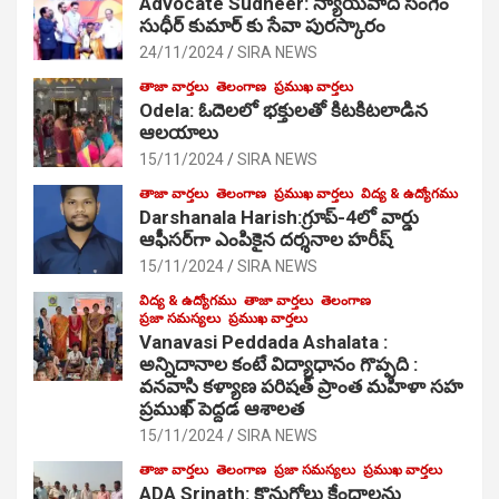
Advocate Sudheer: న్యాయవాది సంగెం
సుధీర్ కుమార్ కు సేవా పురస్కారం
24/11/2024
SIRA NEWS
తాజా వార్తలు
తెలంగాణ
ప్రముఖ వార్తలు
Odela: ఓదెల‌లో భక్తులతో కిటకిటలాడిన
ఆల‌యాలు
15/11/2024
SIRA NEWS
తాజా వార్తలు
తెలంగాణ
ప్రముఖ వార్తలు
విద్య & ఉద్యోగము
Darshanala Harish:గ్రూప్-4లో వార్డు
ఆఫీసర్‌గా ఎంపికైన దర్శనాల హరీష్
15/11/2024
SIRA NEWS
విద్య & ఉద్యోగము
తాజా వార్తలు
తెలంగాణ
ప్రజా సమస్యలు
ప్రముఖ వార్తలు
Vanavasi Peddada Ashalata :
అన్నిదానాల కంటే విద్యాధానం గొప్పది :
వనవాసి కళ్యాణ పరిషత్ ప్రాంత మహిళా సహ
ప్రముఖ్ పెద్దడ ఆశాలత
15/11/2024
SIRA NEWS
తాజా వార్తలు
తెలంగాణ
ప్రజా సమస్యలు
ప్రముఖ వార్తలు
ADA Srinath: కొనుగోలు కేంద్రాల‌ను