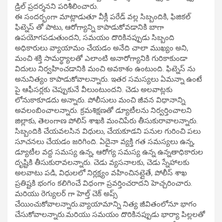
డ్రిల్ ప్రదర్శనని పరిశీలించారు.
ఈ సందర్భంగా మాట్లాడుతూ వీక్లీ పరేడ్ వల్ల సిబ్బందికి, ఫిజికల్
ఫిట్నెస్ తో పాటు, ఆరోగ్యాన్ని కాపాడుకోవడానికి బాగా
ఉపయోగపడుతుందని, సమయం దొరికినప్పుడు సిబ్బంది
అధికారులు వ్యాయామం చేయడం అనేది చాలా ముఖ్యం అని,
మంచి శక్తి సామర్థ్యాలతో ఎలాంటి అనారోగ్యానికి గురికాకుండా
విదులు నిర్వహించడానికి మంచి అవకాశం ఉంటుంది. ఫిట్నెస్ ను
అనునిత్యం కాపాడుకోవాలన్నారు. ఇతర సమస్యలు ఏమన్నా ఉంటే
పై ఆఫీసర్లకు చెప్పుకునే వీలుంటుందని. చెడు అలవాట్లకు
లోనుకాకూడదు అన్నారు. పోలీసులు మంచి జీవన విధానాన్ని
అవలంబించాలన్నారు. క్రమశిక్షణతో డ్యూటీలను నిర్వర్తించాలని
జిల్లాకు, తెలంగాణ పోలిస్ శాఖకి మంచిపేరు తీసుకురావాలన్నారు.
సిబ్బందికి చేయవలసిన విధులు, చేయకూడని పనుల గురించి పలు
సూచనలు చేయడం జరిగింది. ఏదైనా వ్యక్తి గత సమస్యలు ఉన్న,
డ్యూటీల వద్ద సమస్య ఉన్న, ఆరోగ్య సమస్య ఉన్న ఉన్నతాధికారుల
దృష్టికి తీసుకురావలన్నారు. చెడు వ్యసనాలకు, చెడు స్నేహాలకు
అలవాటు పడి, విధులలో నిర్లక్ష్యం వహించినట్లైతే, పోలీస్ శాఖ
ప్రతిష్టకి భంగం కలిగించే విధంగా ప్రవర్తించరాదని హెచ్చరించారు.
మరియు రెగ్యులర్ గా హెల్త్ చెక్ అప్స్
చేయించుకోవాలన్నారు.వ్యాయామాన్ని నిత్య జీవితంలోనూ భాగం
చేసుకోవాలన్నారు.మరియు సమయం దొరికినప్పుడు భార్యా పిల్లలతో