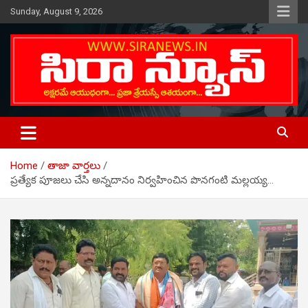
Skip
Sunday, August 9, 2026
to
content
Telugu Online News Daily
SIRA NEWS
Home
తాజా వార్తలు
ప్రత్యేక పూజలు చేసి అన్నదానం నిర్వహించిన పొనగంటి మల్లయ్య…