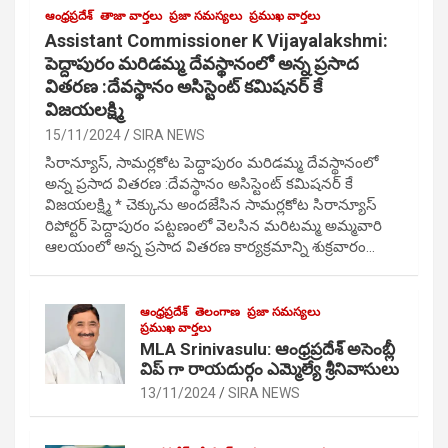
ఆంధ్రప్రదేశ్
తాజా వార్తలు
ప్రజా సమస్యలు
ప్రముఖ వార్తలు
Assistant Commissioner K Vijayalakshmi:
పెద్దాపురం మరిడమ్మ దేవస్థానంలో అన్న ప్రసాద
వితరణ :దేవస్థానం అసిస్టెంట్ కమిషనర్ కే
విజయలక్ష్మి
15/11/2024
SIRA NEWS
సిరాన్యూస్, సామర్లకోట పెద్దాపురం మరిడమ్మ దేవస్థానంలో
అన్న ప్రసాద వితరణ :దేవస్థానం అసిస్టెంట్ కమిషనర్ కే
విజయలక్ష్మి * చెక్కును అందజేసిన సామర్లకోట సిరాన్యూస్
రిపోర్టర్ పెద్దాపురం పట్టణంలో వెలసిన మరిటమ్మ అమ్మవారి
ఆలయంలో అన్న ప్రసాద వితరణ కార్యక్రమాన్ని శుక్రవారం…
ఆంధ్రప్రదేశ్
తెలంగాణ
ప్రజా సమస్యలు
ప్రముఖ వార్తలు
MLA Srinivasulu: ఆంధ్రప్రదేశ్ అసెంబ్లీ
విప్ గా రాయదుర్గం ఎమ్మెల్యే శ్రీనివాసులు
13/11/2024
SIRA NEWS