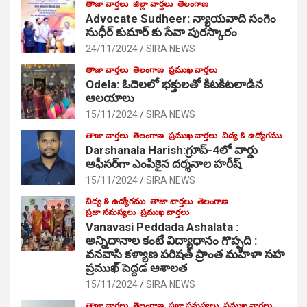
తాజా వార్తలు
జిల్లా వార్తలు
తెలంగాణ
Advocate Sudheer: న్యాయవాది సంగెం
సుధీర్ కుమార్ కు సేవా పురస్కారం
24/11/2024
SIRA NEWS
తాజా వార్తలు
తెలంగాణ
ప్రముఖ వార్తలు
Odela: ఓదెల‌లో భక్తులతో కిటకిటలాడిన
ఆల‌యాలు
15/11/2024
SIRA NEWS
తాజా వార్తలు
తెలంగాణ
ప్రముఖ వార్తలు
విద్య & ఉద్యోగము
Darshanala Harish:గ్రూప్-4లో వార్డు
ఆఫీసర్‌గా ఎంపికైన దర్శనాల హరీష్
15/11/2024
SIRA NEWS
విద్య & ఉద్యోగము
తాజా వార్తలు
తెలంగాణ
ప్రజా సమస్యలు
ప్రముఖ వార్తలు
Vanavasi Peddada Ashalata :
అన్నిదానాల కంటే విద్యాధానం గొప్పది :
వనవాసి కళ్యాణ పరిషత్ ప్రాంత మహిళా సహ
ప్రముఖ్ పెద్దడ ఆశాలత
15/11/2024
SIRA NEWS
తాజా వార్తలు
తెలంగాణ
ప్రజా సమస్యలు
ప్రముఖ వార్తలు