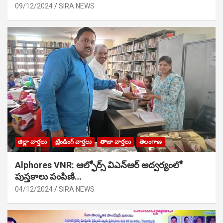
09/12/2024
SIRA NEWS
జిల్లా వార్తలు
ట్రేండింగ్ వార్తలు
తాజా వార్తలు
తెలంగాణ
Alphores VNR: ఆల్ఫోర్స్ విఎన్ఆర్ అద్వర్యంలో
పుస్తకాలు పంపిణి…
04/12/2024
SIRA NEWS