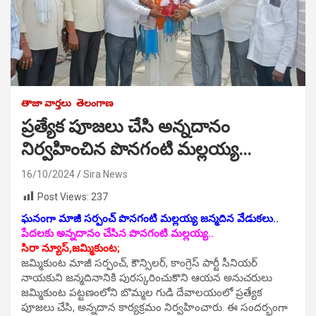
తాజా వార్తలు
తెలంగాణ
ప్రత్యేక పూజలు చేసి అన్నదానం
నిర్వహించిన పొనగంటి మల్లయ్య…
16/10/2024
Sira News
Post Views:
237
ఘనంగా మాజీ సర్పంచ్ పొనగంటి మల్లయ్య జన్మదిన వేడుకలు..
పేదలకు అన్నదానం చేసిన పొనగంటి మల్లయ్య..
సిరా న్యూస్,జమ్మికుంట;
జమ్మికుంట మాజీ సర్పంచ్, కౌన్సిలర్, కాంగ్రెస్ పార్టీ సీనియర్
నాయకుని జన్మదినానికి పురస్కరించుకొని ఆయన అనుచరులు
జమ్మికుంట పట్టణంలోని బొమ్మల గుడి దేవాలయంలో ప్రత్యేక
పూజలు చేసి, అన్నదాన కార్యక్రమం నిర్వహించారు. ఈ సందర్భంగా