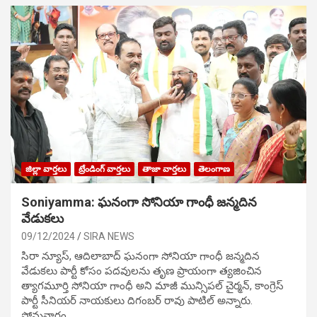
జిల్లా వార్తలు
ట్రేండింగ్ వార్తలు
తాజా వార్తలు
తెలంగాణ
Soniyamma: ఘ‌నంగా సోనియా గాంధీ జ‌న్మ‌దిన
వేడుక‌లు
09/12/2024
SIRA NEWS
సిరా న్యూస్, ఆదిలాబాద్ ఘ‌నంగా సోనియా గాంధీ జ‌న్మ‌దిన
వేడుక‌లు పార్టీ కోసం ప‌ద‌వుల‌ను తృణ ప్రాయంగా త్య‌జించిన
త్యాగమూర్తి సోనియా గాంధీ అని మాజీ మున్సిప‌ల్ చైర్మ‌న్, కాంగ్రెస్
పార్టీ సీనియ‌ర్ నాయ‌కులు దిగంబ‌ర్ రావు పాటిల్ అన్నారు.
సోమవారం…