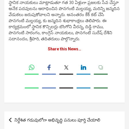
స్థానిక నాయకులు మాట్లాడుతూ గత 30 ఏళ్లుగా ప్రజలకు సేవ చేస్తూ
అనేక పదవులను ఆరాధించిన పొనగంటి మల్లయ్య, మరిన్ని జన్మదిన
వేడుకలు జరుపుకోవాలని అన్నారు. అనంతరం కేక్ కట్ చేసి
పొనగంటి మల్లయ్య, కు జన్మదిన శుభాకాంక్షలు తెలిపారు. ఈ
కార్యక్రమంలో స్థానిక కౌన్సిలర్లు బొంగోని వీరన్న, దిడ్డి రాము,
పొనగంటి సారంగం, కాంగ్రెస్ నాయకులు, పొనగంటి సురేష్ దేశీని
సదానందం, శ్రీహరి, తదితరులు పాల్గొన్నారు.
Share this News…
Post
నిర్దేశిత గడువులోగా అభివృద్ధి పనులు పూర్తి చేయాలి
navigation