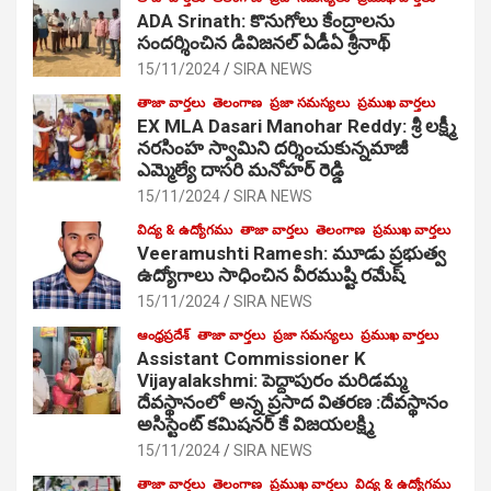
ADA Srinath: కొనుగోలు కేంద్రాల‌ను
సంద‌ర్శించిన డివిజనల్ ఏడీఏ శ్రీనాథ్
15/11/2024
SIRA NEWS
తాజా వార్తలు
తెలంగాణ
ప్రజా సమస్యలు
ప్రముఖ వార్తలు
EX MLA Dasari Manohar Reddy: శ్రీ లక్ష్మీ
నరసింహ స్వామిని దర్శించుకున్నమాజీ
ఎమ్మెల్యే దాసరి మనోహర్ రెడ్డి
15/11/2024
SIRA NEWS
విద్య & ఉద్యోగము
తాజా వార్తలు
తెలంగాణ
ప్రముఖ వార్తలు
Veeramushti Ramesh: మూడు ప్రభుత్వ
ఉద్యోగాలు సాధించిన వీరముష్టి రమేష్
15/11/2024
SIRA NEWS
ఆంధ్రప్రదేశ్
తాజా వార్తలు
ప్రజా సమస్యలు
ప్రముఖ వార్తలు
Assistant Commissioner K
Vijayalakshmi: పెద్దాపురం మరిడమ్మ
దేవస్థానంలో అన్న ప్రసాద వితరణ :దేవస్థానం
అసిస్టెంట్ కమిషనర్ కే విజయలక్ష్మి
15/11/2024
SIRA NEWS
తాజా వార్తలు
తెలంగాణ
ప్రముఖ వార్తలు
విద్య & ఉద్యోగము