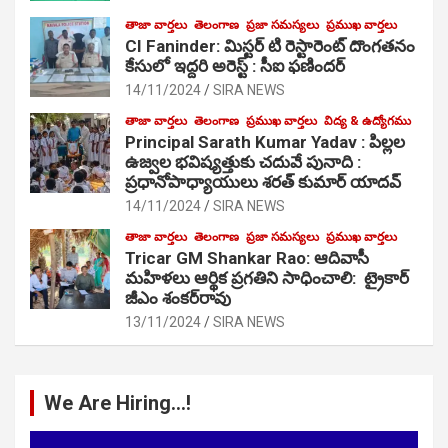
తాజా వార్తలు
తెలంగాణ
ప్రజా సమస్యలు
ప్రముఖ వార్తలు
CI Faninder: మిస్టర్ టి రెస్టారెంట్ దొంగతనం
కేసులో ఇద్దరి అరెస్ట్ : సీఐ ఫణిందర్
14/11/2024
SIRA NEWS
తాజా వార్తలు
తెలంగాణ
ప్రముఖ వార్తలు
విద్య & ఉద్యోగము
Principal Sarath Kumar Yadav : పిల్లల
ఉజ్వల భవిష్యత్తుకు చదువే పునాది :
ప్రధానోపాధ్యాయులు శరత్ కుమార్ యాదవ్
14/11/2024
SIRA NEWS
తాజా వార్తలు
తెలంగాణ
ప్రజా సమస్యలు
ప్రముఖ వార్తలు
Tricar GM Shankar Rao: ఆదివాసీ
మహిళలు ఆర్థిక ప్రగతిని సాధించాలి: ట్రైకార్
జీఎం శంకర్‌రావు
13/11/2024
SIRA NEWS
We Are Hiring…!