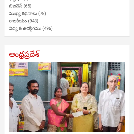
బిజినెస్
(65)
ముఖ్య కథనాలు
(78)
రాజకీయం
(943)
విద్య & ఉద్యోగము
(496)
ఆంధ్రప్రదేశ్