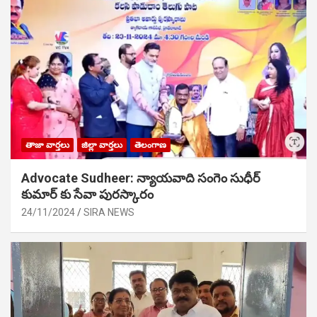
తాజా వార్తలు
జిల్లా వార్తలు
తెలంగాణ
Advocate Sudheer: న్యాయవాది సంగెం సుధీర్
కుమార్ కు సేవా పురస్కారం
24/11/2024
SIRA NEWS