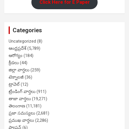
Click Here for E Paper
Categories
Uncategorized
(8)
ఆంధ్రప్రదేశ్
(5,789)
ఆరోగ్యం
(184)
క్రీడలు
(44)
జిల్లా వార్తలు
(259)
టెక్నాలజీ
(36)
ట్రావెల్
(12)
ట్రేండింగ్ వార్తలు
(911)
తాజా వార్తలు
(19,271)
తెలంగాణ
(11,181)
ప్రజా సమస్యలు
(2,681)
ప్రముఖ వార్తలు
(2,286)
ఫ్యాషన్
(6)