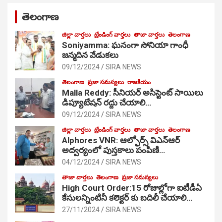
తెలంగాణ
జిల్లా వార్తలు
ట్రేండింగ్ వార్తలు
తాజా వార్తలు
తెలంగాణ
Soniyamma: ఘ‌నంగా సోనియా గాంధీ
జ‌న్మ‌దిన వేడుక‌లు
09/12/2024
SIRA NEWS
తెలంగాణ
ప్రజా సమస్యలు
రాజకీయం
Malla Reddy: సీనియర్ అసిస్టెంట్ సాయిలు
డిప్యూటేషన్ రద్దు చేయాలి…
09/12/2024
SIRA NEWS
జిల్లా వార్తలు
ట్రేండింగ్ వార్తలు
తాజా వార్తలు
తెలంగాణ
Alphores VNR: ఆల్ఫోర్స్ విఎన్ఆర్
అద్వర్యంలో పుస్తకాలు పంపిణి…
04/12/2024
SIRA NEWS
తాజా వార్తలు
తెలంగాణ
ప్రజా సమస్యలు
High Court Order:15 రోజుల్లోగా ఐటీడీఏ
కేసులన్నింటినీ కలెక్టర్ కు బదిలీ చేయాలి…
27/11/2024
SIRA NEWS