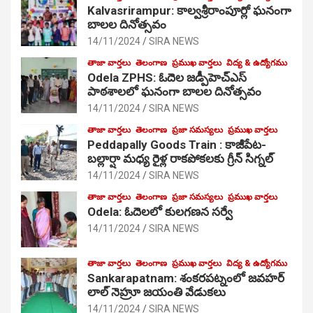
Kalvasrirampur: కాల్వశ్రీరాంపూర్లో ఘనంగా
బాలల దినోత్సవం
14/11/2024
SIRA NEWS
తాజా వార్తలు
తెలంగాణ
ప్రముఖ వార్తలు
విద్య & ఉద్యోగము
Odela ZPHS: ఓదెల జ‌డ్పీహెచ్ఎస్
పాఠ‌శాల‌లో ఘనంగా బాలల దినోత్సవం
14/11/2024
SIRA NEWS
తాజా వార్తలు
తెలంగాణ
ప్రజా సమస్యలు
ప్రముఖ వార్తలు
Peddapally Goods Train : కాజీపేట-
బల్లార్షా మధ్య రైళ్ల రాకపోకలకు గ్రీన్ సిగ్నల్
14/11/2024
SIRA NEWS
తాజా వార్తలు
తెలంగాణ
ప్రజా సమస్యలు
ప్రముఖ వార్తలు
Odela: ఓదెలలో కులగణన సర్వే
14/11/2024
SIRA NEWS
తాజా వార్తలు
తెలంగాణ
ప్రముఖ వార్తలు
విద్య & ఉద్యోగము
Sankarapatnam: శంకరపట్నంలో జవహర్
లాల్ నెహ్రూ జయంతి వేడుకలు
14/11/2024
SIRA NEWS