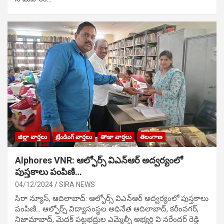
జిల్లా వార్తలు
ట్రేండింగ్ వార్తలు
తాజా వార్తలు
తెలంగాణ
Alphores VNR: ఆల్ఫోర్స్ విఎన్ఆర్ అద్వర్యంలో
పుస్తకాలు పంపిణి…
04/12/2024
SIRA NEWS
సిరా న్యూస్, ఆదిలాబాద్: ఆల్ఫోర్స్ విఎన్ఆర్ అద్వర్యంలో పుస్తకాలు
పంపిణి… ఆల్ఫోర్స్ విద్యాసంస్థల అధినేత ఆదిలాబాద్, కరీంనగర్,
నిజామాబాద్, మెదక్ పట్టభద్రుల ఎమ్మెల్సీ అభ్యర్థి వి నరేందర్ రెడ్డి