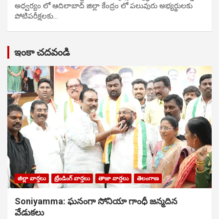
అధ్వర్యం లో ఆదిలాబాద్ జిల్లా కేంద్రం లో పలువురు అభ్యర్థులకు
పోటిప‌రీక్ష‌ల‌కు…
ఇంకా చదవండి
జిల్లా వార్తలు
ట్రేండింగ్ వార్తలు
తాజా వార్తలు
తెలంగాణ
Soniyamma: ఘ‌నంగా సోనియా గాంధీ జ‌న్మ‌దిన
వేడుక‌లు