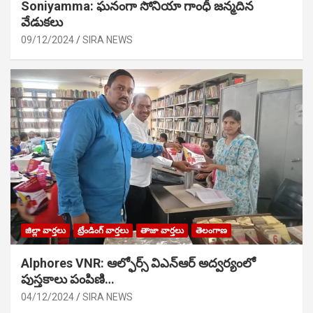
Soniyamma: ఘ‌నంగా సోనియా గాంధీ జ‌న్మ‌దిన
వేడుక‌లు
09/12/2024
SIRA NEWS
జిల్లా వార్తలు
ట్రేండింగ్ వార్తలు
తాజా వార్తలు
తెలంగాణ
Alphores VNR: ఆల్ఫోర్స్ విఎన్ఆర్ అద్వర్యంలో
పుస్తకాలు పంపిణి…
04/12/2024
SIRA NEWS