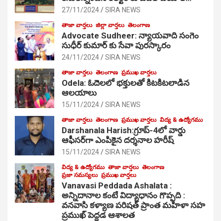
27/11/2024
SIRA NEWS
తాజా వార్తలు
జిల్లా వార్తలు
తెలంగాణ
Advocate Sudheer: న్యాయవాది సంగెం
సుధీర్ కుమార్ కు సేవా పురస్కారం
24/11/2024
SIRA NEWS
తాజా వార్తలు
తెలంగాణ
ప్రముఖ వార్తలు
Odela: ఓదెల‌లో భక్తులతో కిటకిటలాడిన
ఆల‌యాలు
15/11/2024
SIRA NEWS
తాజా వార్తలు
తెలంగాణ
ప్రముఖ వార్తలు
విద్య & ఉద్యోగము
Darshanala Harish:గ్రూప్-4లో వార్డు
ఆఫీసర్‌గా ఎంపికైన దర్శనాల హరీష్
15/11/2024
SIRA NEWS
విద్య & ఉద్యోగము
తాజా వార్తలు
తెలంగాణ
ప్రజా సమస్యలు
ప్రముఖ వార్తలు
Vanavasi Peddada Ashalata :
అన్నిదానాల కంటే విద్యాధానం గొప్పది :
వనవాసి కళ్యాణ పరిషత్ ప్రాంత మహిళా సహ
ప్రముఖ్ పెద్దడ ఆశాలత