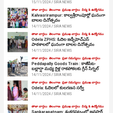
15/11/2024
SIRA NEWS
తాజా వార్తలు
తెలంగాణ
ప్రముఖ వార్తలు
విద్య & ఉద్యోగము
Kalvasrirampur: కాల్వశ్రీరాంపూర్లో ఘనంగా
బాలల దినోత్సవం
14/11/2024
SIRA NEWS
తాజా వార్తలు
తెలంగాణ
ప్రముఖ వార్తలు
విద్య & ఉద్యోగము
Odela ZPHS: ఓదెల జ‌డ్పీహెచ్ఎస్
పాఠ‌శాల‌లో ఘనంగా బాలల దినోత్సవం
14/11/2024
SIRA NEWS
తాజా వార్తలు
తెలంగాణ
ప్రజా సమస్యలు
ప్రముఖ వార్తలు
Peddapally Goods Train : కాజీపేట-
బల్లార్షా మధ్య రైళ్ల రాకపోకలకు గ్రీన్ సిగ్నల్
14/11/2024
SIRA NEWS
తాజా వార్తలు
తెలంగాణ
ప్రజా సమస్యలు
ప్రముఖ వార్తలు
Odela: ఓదెలలో కులగణన సర్వే
14/11/2024
SIRA NEWS
తాజా వార్తలు
తెలంగాణ
ప్రముఖ వార్తలు
విద్య & ఉద్యోగము
Sankarapatnam: శంకరపట్నంలో జవహర్