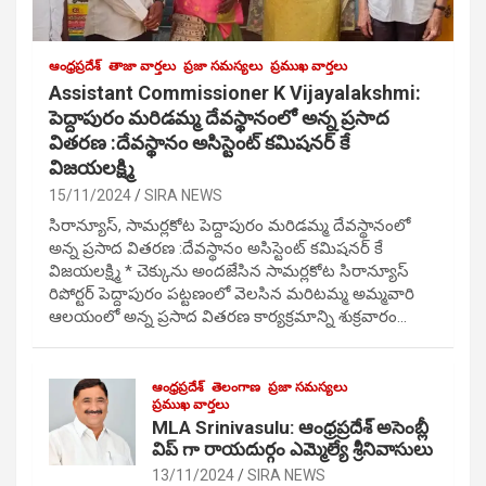
ఆంధ్రప్రదేశ్
తాజా వార్తలు
ప్రజా సమస్యలు
ప్రముఖ వార్తలు
Assistant Commissioner K Vijayalakshmi:
పెద్దాపురం మరిడమ్మ దేవస్థానంలో అన్న ప్రసాద
వితరణ :దేవస్థానం అసిస్టెంట్ కమిషనర్ కే
విజయలక్ష్మి
15/11/2024
SIRA NEWS
సిరాన్యూస్, సామర్లకోట పెద్దాపురం మరిడమ్మ దేవస్థానంలో
అన్న ప్రసాద వితరణ :దేవస్థానం అసిస్టెంట్ కమిషనర్ కే
విజయలక్ష్మి * చెక్కును అందజేసిన సామర్లకోట సిరాన్యూస్
రిపోర్టర్ పెద్దాపురం పట్టణంలో వెలసిన మరిటమ్మ అమ్మవారి
ఆలయంలో అన్న ప్రసాద వితరణ కార్యక్రమాన్ని శుక్రవారం…
ఆంధ్రప్రదేశ్
తెలంగాణ
ప్రజా సమస్యలు
ప్రముఖ వార్తలు
MLA Srinivasulu: ఆంధ్రప్రదేశ్ అసెంబ్లీ
విప్ గా రాయదుర్గం ఎమ్మెల్యే శ్రీనివాసులు
13/11/2024
SIRA NEWS