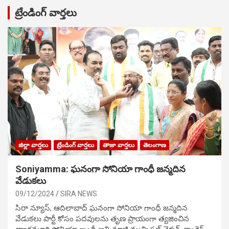
ట్రేండింగ్ వార్తలు
జిల్లా వార్తలు
ట్రేండింగ్ వార్తలు
తాజా వార్తలు
తెలంగాణ
Soniyamma: ఘ‌నంగా సోనియా గాంధీ జ‌న్మ‌దిన
వేడుక‌లు
09/12/2024
SIRA NEWS
సిరా న్యూస్, ఆదిలాబాద్ ఘ‌నంగా సోనియా గాంధీ జ‌న్మ‌దిన
వేడుక‌లు పార్టీ కోసం ప‌ద‌వుల‌ను తృణ ప్రాయంగా త్య‌జించిన