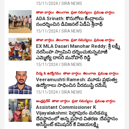
15/11/2024
SIRA NEWS
తాజా వార్తలు
తెలంగాణ
ప్రజా సమస్యలు
ప్రముఖ వార్తలు
ADA Srinath: కొనుగోలు కేంద్రాల‌ను
సంద‌ర్శించిన డివిజనల్ ఏడీఏ శ్రీనాథ్
15/11/2024
SIRA NEWS
తాజా వార్తలు
తెలంగాణ
ప్రజా సమస్యలు
ప్రముఖ వార్తలు
EX MLA Dasari Manohar Reddy: శ్రీ లక్ష్మీ
నరసింహ స్వామిని దర్శించుకున్నమాజీ
ఎమ్మెల్యే దాసరి మనోహర్ రెడ్డి
15/11/2024
SIRA NEWS
విద్య & ఉద్యోగము
తాజా వార్తలు
తెలంగాణ
ప్రముఖ వార్తలు
Veeramushti Ramesh: మూడు ప్రభుత్వ
ఉద్యోగాలు సాధించిన వీరముష్టి రమేష్
15/11/2024
SIRA NEWS
ఆంధ్రప్రదేశ్
తాజా వార్తలు
ప్రజా సమస్యలు
ప్రముఖ వార్తలు
Assistant Commissioner K
Vijayalakshmi: పెద్దాపురం మరిడమ్మ
దేవస్థానంలో అన్న ప్రసాద వితరణ :దేవస్థానం
అసిస్టెంట్ కమిషనర్ కే విజయలక్ష్మి