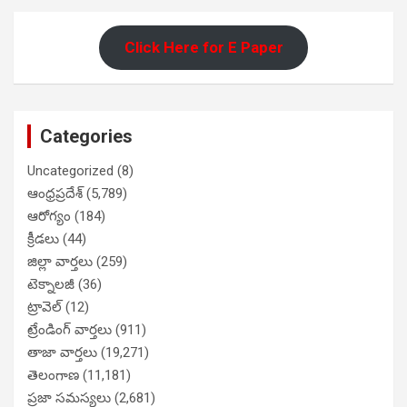
Click Here for E Paper
Categories
Uncategorized
(8)
ఆంధ్రప్రదేశ్
(5,789)
ఆరోగ్యం
(184)
క్రీడలు
(44)
జిల్లా వార్తలు
(259)
టెక్నాలజీ
(36)
ట్రావెల్
(12)
ట్రేండింగ్ వార్తలు
(911)
తాజా వార్తలు
(19,271)
తెలంగాణ
(11,181)
ప్రజా సమస్యలు
(2,681)