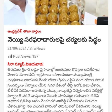
ఆంధ్రప్రదేశ్
తాజా వార్తలు
నెయ్యి సరఫరాదారులపై చర్యలకు సిద్ధం
21/09/2024
Sira News
Post Views:
157
సిరా న్యూస్,విజయవాడ;
తిరుమల శ్రీవారి లడ్డూ ప్రసాదాల్లో జంతువుల కొవ్వుల అవశేషాలు
వెలుగు చూశాయని, అక్రమాలు జరిగాయంటూ ముఖ్యమంత్రి
చంద్రబాబు నాయుడు రెండు రోజుల క్రితం ఎన్డీఏ వంద రోజుల పాలన
సందర్భంగా ఏర్పాటు చేసిన సమావేశంలో తీవ్ర ఆరోపణలు చేశారు.
టీటీడీకి సరఫరా అవుతున్న నెయ్యి నాణ్యతపై నిర్వహించిన పరీక్షల్లో
దిగ్బ్రాంతి పరిచే వాస్తవాలు వెలుగు చూసినట్టు గురువారం టీడీపీ
అధికార ప్రతినిధి ఆనం వెంకటరమణారెడ్డి నివేదికలను విడుదల
చేశారు.జూలై నెల మొదటి వారంలో తిరుమలలో సేకరించిన నెయ్యి
శాంపిల్స్‌ ఆధారంగా గుజరాత్‌కు చెందిన నేషనల్ డైరీ డెవలప్‌మెంట్‌