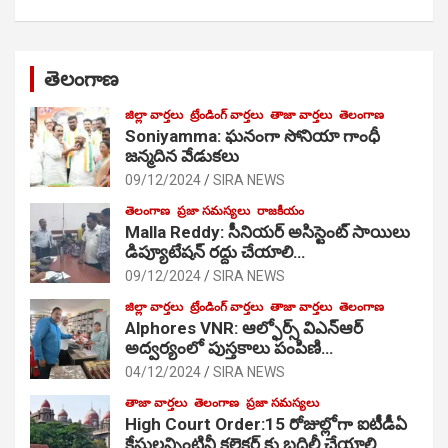
తెలంగాణ
జిల్లా వార్తలు
ట్రేండింగ్ వార్తలు
తాజా వార్తలు
తెలంగాణ
Soniyamma: ఘ‌నంగా సోనియా గాంధీ
జ‌న్మ‌దిన వేడుక‌లు
09/12/2024
SIRA NEWS
తెలంగాణ
ప్రజా సమస్యలు
రాజకీయం
Malla Reddy: సీనియర్ అసిస్టెంట్ సాయిలు
డిప్యూటేషన్ రద్దు చేయాలి…
09/12/2024
SIRA NEWS
జిల్లా వార్తలు
ట్రేండింగ్ వార్తలు
తాజా వార్తలు
తెలంగాణ
Alphores VNR: ఆల్ఫోర్స్ విఎన్ఆర్
అద్వర్యంలో పుస్తకాలు పంపిణి…
04/12/2024
SIRA NEWS
తాజా వార్తలు
తెలంగాణ
ప్రజా సమస్యలు
High Court Order:15 రోజుల్లోగా ఐటీడీఏ
కేసులన్నింటినీ కలెక్టర్ కు బదిలీ చేయాలి…