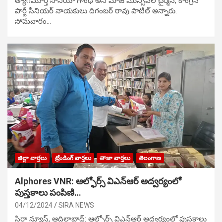
త్యాగమూర్తి సోనియా గాంధీ అని మాజీ మున్సిప‌ల్ చైర్మ‌న్, కాంగ్రెస్
పార్టీ సీనియ‌ర్ నాయ‌కులు దిగంబ‌ర్ రావు పాటిల్ అన్నారు.
సోమవారం…
జిల్లా వార్తలు
ట్రేండింగ్ వార్తలు
తాజా వార్తలు
తెలంగాణ
Alphores VNR: ఆల్ఫోర్స్ విఎన్ఆర్ అద్వర్యంలో
పుస్తకాలు పంపిణి…
04/12/2024
SIRA NEWS
సిరా న్యూస్, ఆదిలాబాద్: ఆల్ఫోర్స్ విఎన్ఆర్ అద్వర్యంలో పుస్తకాలు