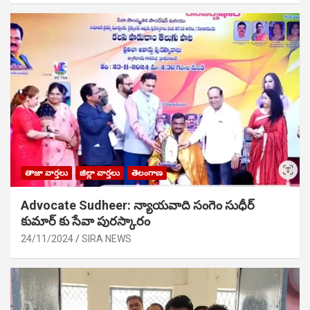
తాజా వార్తలు
జిల్లా వార్తలు
తెలంగాణ
Advocate Sudheer: న్యాయవాది సంగెం సుధీర్
కుమార్ కు సేవా పురస్కారం
24/11/2024
SIRA NEWS