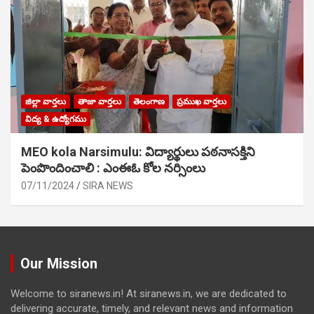
జిల్లా వార్తలు
తాజా వార్తలు
తెలంగాణ
ప్రముఖ వార్తలు
విద్య & ఉద్యోగము
MEO kola Narsimulu: విద్యార్థులు పఠ‌నాసక్తిని
పెంపొందించాలి : ఎంఈఓ కోల నర్సింలు
07/11/2024
SIRA NEWS
Our Mission
Welcome to siranews.in! At siranews.in, we are dedicated to
delivering accurate, timely, and relevant news and information