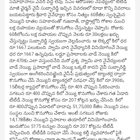
సమాధానాలు ఎవరి వద్ద లేవు. సీఎం ఆరోపణల నేపథ్యంలో టీటీడీ
మాజీ ఛైర్మన్‌ వైవీ సుబ్బారెడ్డి ఇచ్చిన వివరణలో కూడా కొన్ని వివరాలు
బయటపెట్టారు.శ్రీవారి నైవేధ్యాల కోసం నిత్యం 60కేజీల స్వచ్ఛమైన
నెయ్యిని దాతల సహకారంతో గుజరాత్, రాష్ట్రాల్లోని గోశాల నుంచి
లక్ష రుపాయల వ్యయంతో కొనుగోలు చేస్తున్నట్టు చెప్పారు. రోజుకు
60కిలోలను లక్ష రుపాయల చొప్పున నెలకు రూ.30లక్షలు ఖర్చు
చేస్తున్నట్టు సుబ్బారెడ్డి స్వయంగా వెల్లడించారు. ఆ లెక్కల్లో కిలో ధర
రూ.1667 పలుకుంది. స్వామి వారి నైవేధ్యానికి వినియోగించే నెయ్యి
ధర రూ.1667 ఉన్నపుడు, లడ్డూ ప్రసాదాలకు వాడే నెయ్యి కిలో
రూ.470కు ఎలా వస్తుందనేది మరో ప్రశ్న. స్వామి వారి నైవేద్యంలలో
వాడే నెయ్యి, ప్రసాదాల్లో వాడే నెయ్యి ఒక్కటి కాదని వైవీ సుబ్బారెడ్డి
స్వయంగా అంగీకరించినట్టైంది.వైసీపీ ప్రభుత్వంలో ట్యాంకర్ల ద్వారా
కొనుగోలు చేసే నెయ్యిని ట్యాంకర్లలో సరఫరా చేస్తే కిలో రూ.390కు,
15లీటర్ల క్యాన్లలో కొనుగోలు చేస్తే రూ.409 చొప్పున సేకరించారు.
సగటున రూ.400 చొప్పున కిలో నెయ్యి కొనుగోలు చేశారు.గత ఏడాది
టీటీడీ నెయ్యి కొనుగోళ్ల కోసం రూ.207 కోట్లన ఖర్చు చేసింది. కిలో
రూ.400చొప్పున ఏడాదిలో దాదాపు 51,75,000 కేజీల నెయ్యిని పలు
సంస్థల నుంచి కొనుగోలు చేశారు. అంటే సగటున రోజుకు
14,178కేజీల నెయ్యిని ప్రసాదాల తయారీలో వినియోగించారు.
ఇందుకోసం 5175 టన్నుల నెయ్యిని రూ.207 కోట్లను టీటీడీ
వెచ్చించింది. టీటీడీకి సరఫరా చేసే నెయ్యి కల్తీ వ్యవహారంలో పైకి
కనిపించని కోణాలు చాలా ఉన్నాయనే ఆరోపణలు ఉన్నాయి. దేశంలో