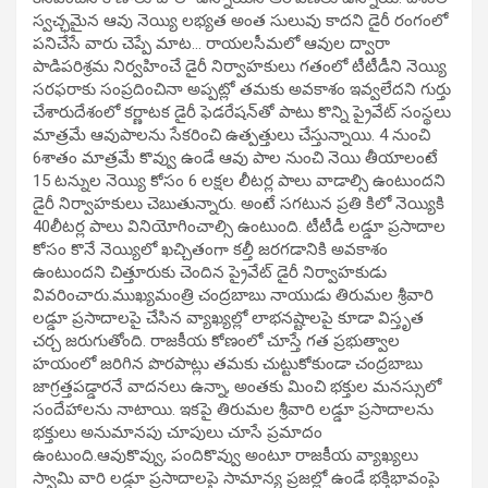
స్వచ్ఛమైన ఆవు నెయ్యి లభ్యత అంత సులువు కాదని డైరీ రంగంలో
పనిచేసే వారు చెప్పే మాట… రాయలసీమలో ఆవుల ద్వారా
పాడిపరిశ్రమ నిర్వహించే డైరీ నిర్వాహకులు గతంలో టీటీడీని నెయ్యి
సరఫరాకు సంప్రదించినా అప్పట్లో తమకు అవకాశం ఇవ్వలేదని గుర్తు
చేశారుదేశంలో కర్ణాటక డైరీ ఫెడరేషన్‌తో పాటు కొన్ని ప్రైవేట్ సంస్థలు
మాత్రమే ఆవుపాలను సేకరించి ఉత్పత్తులు చేస్తున్నాయి. 4 నుంచి
6శాతం మాత్రమే కొవ్వు ఉండే ఆవు పాల నుంచి నెయి తీయాలంటే
15 టన్నుల నెయ్యి కోసం 6 లక్షల లీటర్ల పాలు వాడాల్సి ఉంటుందని
డైరీ నిర్వాహకులు చెబుతున్నారు. అంటే సగటున ప్రతి కిలో నెయ్యికి
40లీటర్ల పాలు వినియోగించాల్సి ఉంటుంది. టీటీడీ లడ్డూ ప్రసాదాల
కోసం కొనే నెయ్యిలో ఖచ్చితంగా కల్తీ జరగడానికి అవకాశం
ఉంటుందని చిత్తూరుకు చెందిన ప్రైవేట్ డైరీ నిర్వాహకుడు
వివరించారు.ముఖ్యమంత్రి చంద్రబాబు నాయుడు తిరుమల శ్రీవారి
లడ్డూ ప్రసాదాలపై చేసిన వ్యాఖ్యల్లో లాభనష్టాలపై కూడా విస్తృత
చర్చ జరుగుతోంది. రాజకీయ కోణంలో చూస్తే గత ప్రభుత్వాల
హయంలో జరిగిన పొరపాట్లు తమకు చుట్టుకోకుండా చంద్రబాబు
జాగ్రత్తపడ్డారనే వాదనలు ఉన్నా, అంతకు మించి భక్తుల మనస్సులో
సందేహాలను నాటాయి. ఇకపై తిరుమల శ్రీవారి లడ్డూ ప్రసాదాలను
భక్తులు అనుమానపు చూపులు చూసే ప్రమాదం
ఉంటుంది.ఆవుకొవ్వు, పందికొవ్వు అంటూ రాజకీయ వ్యాఖ్యలు
స్వామి వారి లడ్డూ ప్రసాదాలపై సామాన్య ప్రజల్లో ఉండే భక్తిభావంపై