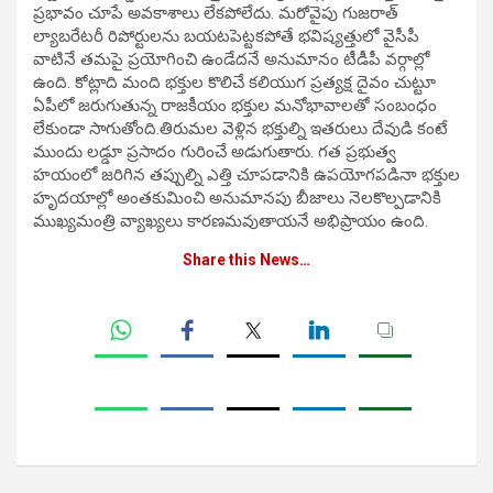
ప్రభావం చూపే అవకాశాలు లేకపోలేదు. మరోవైపు గుజరాత్‌
ల్యాబరేటరీ రిపోర్టులను బయటపెట్టకపోతే భవిష్యత్తులో వైసీపీ
వాటినే తమపై ప్రయోగించి ఉండేదనే అనుమానం టీడీపీ వర్గాల్లో
ఉంది. కోట్లాది మంది భక్తుల కొలిచే కలియుగ ప్రత్యక్ష దైవం చుట్టూ
ఏపీలో జరుగుతున్న రాజకీయం భక్తుల మనోభావాలతో సంబంధం
లేకుండా సాగుతోంది.తిరుమల వెళ్లిన భక్తుల్ని ఇతరులు దేవుడి కంటే
ముందు లడ్డూ ప్రసాదం గురించే అడుగుతారు. గత ప్రభుత్వ
హయంలో జరిగిన తప్పుల్ని ఎత్తి చూపడానికి ఉపయోగపడినా భక్తుల
హృదయాల్లో అంతకుమించి అనుమానపు బీజాలు నెలకొల్పడానికి
ముఖ్యమంత్రి వ్యాఖ్యలు కారణమవుతాయనే అభిప్రాయం ఉంది.
Share this News…