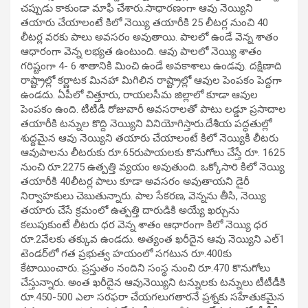
చప్పుడు కాకుండా మాఫీ చేశారు.సాధారణంగా ఆవు నెయ్యిని
తయారు చేయాలంటే కిలో నెయ్యి తయారీకి 25 లీటర్ల నుంచి 40
లీటర్ల వరకు పాలు అవసరం అవుతాయి. పాలలో ఉండే వెన్న శాతం
ఆధారంగా వెన్న లభ్యత ఉంటుంది. ఆవు పాలలో నెయ్యి శాతం
గరిష్టంగా 4- 6 శాతానికి మించి ఉండే అవకాశాలు ఉండవు. దక్షిణాది
రాష్ట్రాల్లో కర్ణాటక మినహా మిగిలిన రాష్ట్రాల్లో ఆవుల పెంపకం పెద్దగా
ఉండదు. ఏపీలో చిత్తూరు, రాయలసీమ జిల్లాలో కూడా ఆవుల
పెంపకం ఉంది. టీటీడీ రోజువారీ అవసరాలతో పాటు లడ్డూ ప్రసాదాల
తయారీకి టన్నుల కొద్ది నెయ్యిని వినియోగిస్తారు.దేశీయ పద్ధతుల్లో
శుద్దమైన ఆవు నెయ్యిని తయారు చేయాలంటే కిలో నెయ్యికి లీటరు
ఆవుపాలను లీటరుకు రూ.65రుపాయలకు కొనుగోలు చేస్తే రూ. 1625
నుంచి రూ.2275 ఉత్పత్తి వ్యయం అవుతుంది. ఒక్కోసారి కిలో నెయ్యి
తయారీకి 40లీటర్ల పాలు కూడా అవసరం అవుతాయని డైరీ
నిర్వాహకులు చెబుతున్నారు. పాల సేకరణ, వెన్నను తీసి, నెయ్యి
తయారు చేసే క్రమంలో ఉత్పత్తి దారుడికి అయ్యే ఖర్చును
కలుపుకుంటే లీటరు ధర వెన్న శాతం ఆధారంగా కిలో నెయ్యి ధర
రూ.2వేలకు తక్కువ ఉండదు. అత్యంత ఖరీదైన ఆవు నెయ్యిని ఎల్‌1
టెండర్‌లో గత ప్రభుత్వ హయంలో సగటున రూ.400కు
కేటాయించారు. ప్రస్తుతం నందిని సంస్థ నుంచి రూ.470 కొనుగోలు
చేస్తున్నారు. అంత ఖరీదైన ఆవునెయ్యిని టన్నులకు టన్నులు టీటీడీకి
రూ.450-500 ఎలా సరఫరా చేయగలుగతారనే ప్రశ్నకు సహేతుకమైన