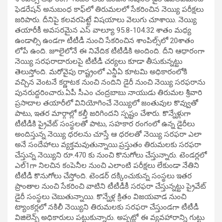
ఫెడరేషన్‌ అనుబంధ కాఫ్‌లో తిరుమలలో సేకరించిన నెయ్యి పరీక్షలు
జరిపారు. దీనిపై కలవరపెట్టే విషయాలు వెలుగు చూశాయి. నెయ్యి
తయారీకీ అవసరమైన ఎస్‌ వాల్యూ 95.8-104.32 శాతం మధ్య
ఉండాల్సి ఉండగా టీటీడీ నుంచి సేకరించిన శాంపిల్స్‌లో 20శాతం
లోపే ఉంది. జూలైలోనే ఈ నివేదిక టీటీడీకి అందింది. దీని ఆధారంగా
నెయ్యి సరఫరాదారులపై టీటీడీ చర్యలు కూడా తీసుకున్నట్టు
తెలుస్తోంది. మరోవైపు రాష్ట్రంలో ఎన్డీఏ కూటమి అధికారంలోకి
వచ్చిన వెంటనే కర్ణాటక నుంచి నందిని డైరీ నుంచి నెయ్యి సరఫరాను
పునరుద్దరించారు.ఏపీ సీఎం చంద్రబాబు నాయుడు తిరుమల శ్రీవారి
ప్రసాదాల తయారీలో వినియోగించే నెయ్యిలో జంతువుల కొవ్వుతో
పాటు, ఇతర మార్గాల్లో కల్తీ జరిగిందని స్పష్టం చేశారు. కొన్నేళ్లుగా
టీటీడీకి ప్రైవేట్ సంస్థలతో పాటు, సహకార రంగంలో ఉన్న డైరీలు
అందిస్తున్న నెయ్యి ధరలను చూస్తే ఆ ధరలతో నెయ్యి సరఫరా ఎలా
అనే సందేహాలు వ్యక్తమవుతున్నాయి.ప్రస్తుతం తిరుమలకు సరఫరా
చేస్తున్న నెయ్యిని రూ.470 కు నుంచి కొనుగోలు చేస్తున్నారు. టెండర్లలో
ఎల్‌1గా నిలచిన కంపెనీల నుంచి ఎలాంటి పరీక్షలు లేకుండా నేతిని
టీటీడీ కొనుగోలు చేస్తోంది. టెండర్‌ దక్కించుకున్న సంస్థలు ఇతర
ప్రాంతాల నుంచి సేకరించి వాటిని టీటీడీకీ సరఫరా చేస్తున్నట్టు ప్రైవేట్
డైరీ సంస్థలు చెబుతున్నాయి. కొన్నేళ్ల క్రితం విజయవాడ నుంచి
ట్యాంకర్లలో నకిలీ నెయ్యిని తిరుమలకు సరఫరా చేస్తుండగా టీటీడీ
విజిలెన్స్‌ అధికారులు పట్టుకున్నారు. అప్పట్లో ఈ వ్యవహారాన్ని గుట్టు