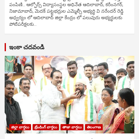
పంపిణి… ఆల్ఫోర్స్ విద్యాసంస్థల అధినేత ఆదిలాబాద్, కరీంనగర్,
నిజామాబాద్, మెదక్ పట్టభద్రుల ఎమ్మెల్సీ అభ్యర్థి వి నరేందర్ రెడ్డి
అధ్వర్యం లో ఆదిలాబాద్ జిల్లా కేంద్రం లో పలువురు అభ్యర్థులకు
పోటిప‌రీక్ష‌ల‌కు…
ఇంకా చదవండి
జిల్లా వార్తలు
ట్రేండింగ్ వార్తలు
తాజా వార్తలు
తెలంగాణ