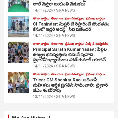
లాల్ నెహ్రూ జయంతి వేడుకలు
14/11/2024
SIRA NEWS
తాజా వార్తలు
తెలంగాణ
ప్రజా సమస్యలు
ప్రముఖ వార్తలు
CI Faninder: మిస్టర్ టి రెస్టారెంట్ దొంగతనం
కేసులో ఇద్దరి అరెస్ట్ : సీఐ ఫణిందర్
14/11/2024
SIRA NEWS
తాజా వార్తలు
తెలంగాణ
ప్రముఖ వార్తలు
విద్య & ఉద్యోగము
Principal Sarath Kumar Yadav : పిల్లల
ఉజ్వల భవిష్యత్తుకు చదువే పునాది :
ప్రధానోపాధ్యాయులు శరత్ కుమార్ యాదవ్
14/11/2024
SIRA NEWS
తాజా వార్తలు
తెలంగాణ
ప్రజా సమస్యలు
ప్రముఖ వార్తలు
Tricar GM Shankar Rao: ఆదివాసీ
మహిళలు ఆర్థిక ప్రగతిని సాధించాలి: ట్రైకార్
జీఎం శంకర్‌రావు
13/11/2024
SIRA NEWS
We Are Hiring…!