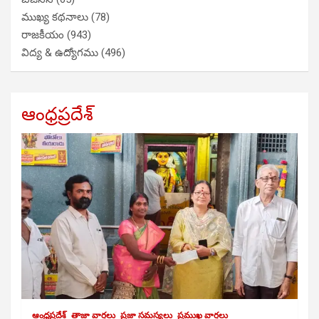
ముఖ్య కథనాలు
(78)
రాజకీయం
(943)
విద్య & ఉద్యోగము
(496)
ఆంధ్రప్రదేశ్
ఆంధ్రప్రదేశ్
తాజా వార్తలు
ప్రజా సమస్యలు
ప్రముఖ వార్తలు