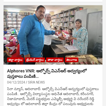
జిల్లా వార్తలు
ట్రేండింగ్ వార్తలు
తాజా వార్తలు
తెలంగాణ
Alphores VNR: ఆల్ఫోర్స్ విఎన్ఆర్ అద్వర్యంలో
పుస్తకాలు పంపిణి…
04/12/2024
SIRA NEWS
సిరా న్యూస్, ఆదిలాబాద్: ఆల్ఫోర్స్ విఎన్ఆర్ అద్వర్యంలో పుస్తకాలు
పంపిణి… ఆల్ఫోర్స్ విద్యాసంస్థల అధినేత ఆదిలాబాద్, కరీంనగర్,
నిజామాబాద్, మెదక్ పట్టభద్రుల ఎమ్మెల్సీ అభ్యర్థి వి నరేందర్ రెడ్డి
అధ్వర్యం లో ఆదిలాబాద్ జిల్లా కేంద్రం లో పలువురు అభ్యర్థులకు