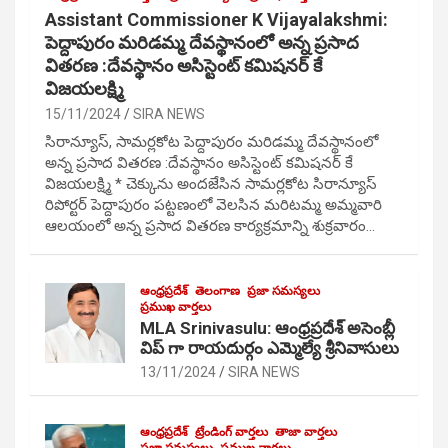
Assistant Commissioner K Vijayalakshmi:
పెద్దాపురం మరిడమ్మ దేవస్థానంలో అన్న ప్రసాద
వితరణ :దేవస్థానం అసిస్టెంట్ కమిషనర్ కే
విజయలక్ష్మి
15/11/2024
SIRA NEWS
సిరాన్యూస్, సామర్లకోట పెద్దాపురం మరిడమ్మ దేవస్థానంలో
అన్న ప్రసాద వితరణ :దేవస్థానం అసిస్టెంట్ కమిషనర్ కే
విజయలక్ష్మి * చెక్కును అందజేసిన సామర్లకోట సిరాన్యూస్
రిపోర్టర్ పెద్దాపురం పట్టణంలో వెలసిన మరిటమ్మ అమ్మవారి
ఆలయంలో అన్న ప్రసాద వితరణ కార్యక్రమాన్ని శుక్రవారం…
ఆంధ్రప్రదేశ్
తెలంగాణ
ప్రజా సమస్యలు
ప్రముఖ వార్తలు
MLA Srinivasulu: ఆంధ్రప్రదేశ్ అసెంబ్లీ
విప్ గా రాయదుర్గం ఎమ్మెల్యే శ్రీనివాసులు
13/11/2024
SIRA NEWS
ఆంధ్రప్రదేశ్
ట్రేండింగ్ వార్తలు
తాజా వార్తలు