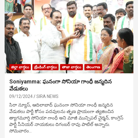
జిల్లా వార్తలు
ట్రేండింగ్ వార్తలు
తాజా వార్తలు
తెలంగాణ
Soniyamma: ఘ‌నంగా సోనియా గాంధీ జ‌న్మ‌దిన
వేడుక‌లు
09/12/2024
SIRA NEWS
సిరా న్యూస్, ఆదిలాబాద్ ఘ‌నంగా సోనియా గాంధీ జ‌న్మ‌దిన
వేడుక‌లు పార్టీ కోసం ప‌ద‌వుల‌ను తృణ ప్రాయంగా త్య‌జించిన
త్యాగమూర్తి సోనియా గాంధీ అని మాజీ మున్సిప‌ల్ చైర్మ‌న్, కాంగ్రెస్
పార్టీ సీనియ‌ర్ నాయ‌కులు దిగంబ‌ర్ రావు పాటిల్ అన్నారు.
సోమవారం…