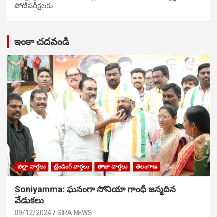
పోటిప‌రీక్ష‌ల‌కు…
ఇంకా చదవండి
జిల్లా వార్తలు
ట్రేండింగ్ వార్తలు
తాజా వార్తలు
తెలంగాణ
Soniyamma: ఘ‌నంగా సోనియా గాంధీ జ‌న్మ‌దిన
వేడుక‌లు
09/12/2024
SIRA NEWS