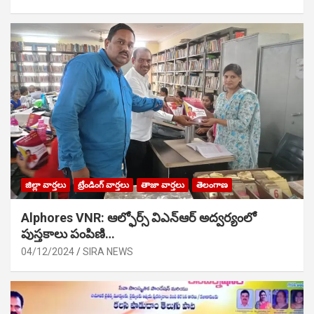
జిల్లా వార్తలు
ట్రేండింగ్ వార్తలు
తాజా వార్తలు
తెలంగాణ
Alphores VNR: ఆల్ఫోర్స్ విఎన్ఆర్ అద్వర్యంలో
పుస్తకాలు పంపిణి…
04/12/2024
SIRA NEWS