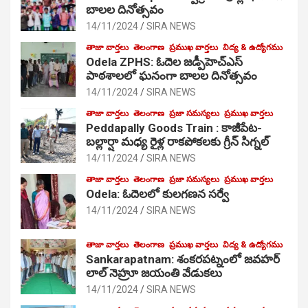
బాలల దినోత్సవం
14/11/2024
SIRA NEWS
తాజా వార్తలు
తెలంగాణ
ప్రముఖ వార్తలు
విద్య & ఉద్యోగము
Odela ZPHS: ఓదెల జ‌డ్పీహెచ్ఎస్
పాఠ‌శాల‌లో ఘనంగా బాలల దినోత్సవం
14/11/2024
SIRA NEWS
తాజా వార్తలు
తెలంగాణ
ప్రజా సమస్యలు
ప్రముఖ వార్తలు
Peddapally Goods Train : కాజీపేట-
బల్లార్షా మధ్య రైళ్ల రాకపోకలకు గ్రీన్ సిగ్నల్
14/11/2024
SIRA NEWS
తాజా వార్తలు
తెలంగాణ
ప్రజా సమస్యలు
ప్రముఖ వార్తలు
Odela: ఓదెలలో కులగణన సర్వే
14/11/2024
SIRA NEWS
తాజా వార్తలు
తెలంగాణ
ప్రముఖ వార్తలు
విద్య & ఉద్యోగము
Sankarapatnam: శంకరపట్నంలో జవహర్
లాల్ నెహ్రూ జయంతి వేడుకలు
14/11/2024
SIRA NEWS