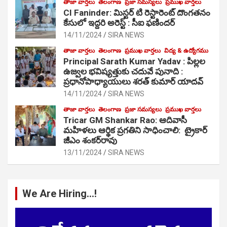
తాజా వార్తలు
తెలంగాణ
ప్రజా సమస్యలు
ప్రముఖ వార్తలు
CI Faninder: మిస్టర్ టి రెస్టారెంట్ దొంగతనం
కేసులో ఇద్దరి అరెస్ట్ : సీఐ ఫణిందర్
14/11/2024
SIRA NEWS
తాజా వార్తలు
తెలంగాణ
ప్రముఖ వార్తలు
విద్య & ఉద్యోగము
Principal Sarath Kumar Yadav : పిల్లల
ఉజ్వల భవిష్యత్తుకు చదువే పునాది :
ప్రధానోపాధ్యాయులు శరత్ కుమార్ యాదవ్
14/11/2024
SIRA NEWS
తాజా వార్తలు
తెలంగాణ
ప్రజా సమస్యలు
ప్రముఖ వార్తలు
Tricar GM Shankar Rao: ఆదివాసీ
మహిళలు ఆర్థిక ప్రగతిని సాధించాలి: ట్రైకార్
జీఎం శంకర్‌రావు
13/11/2024
SIRA NEWS
We Are Hiring…!