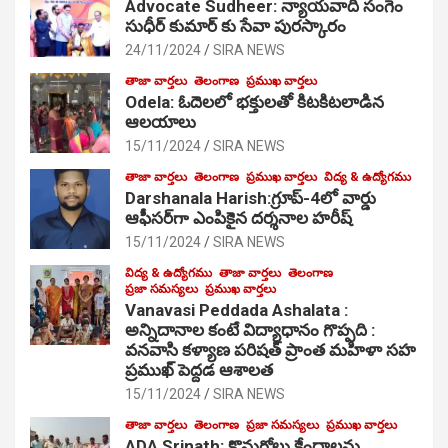
Advocate Sudheer: న్యాయవాది సంగెం
సుధీర్ కుమార్ కు సేవా పురస్కారం
24/11/2024
SIRA NEWS
తాజా వార్తలు
తెలంగాణ
ప్రముఖ వార్తలు
Odela: ఓదెల‌లో భక్తులతో కిటకిటలాడిన
ఆల‌యాలు
15/11/2024
SIRA NEWS
తాజా వార్తలు
తెలంగాణ
ప్రముఖ వార్తలు
విద్య & ఉద్యోగము
Darshanala Harish:గ్రూప్-4లో వార్డు
ఆఫీసర్‌గా ఎంపికైన దర్శనాల హరీష్
15/11/2024
SIRA NEWS
విద్య & ఉద్యోగము
తాజా వార్తలు
తెలంగాణ
ప్రజా సమస్యలు
ప్రముఖ వార్తలు
Vanavasi Peddada Ashalata :
అన్నిదానాల కంటే విద్యాధానం గొప్పది :
వనవాసి కళ్యాణ పరిషత్ ప్రాంత మహిళా సహ
ప్రముఖ్ పెద్దడ ఆశాలత
15/11/2024
SIRA NEWS
తాజా వార్తలు
తెలంగాణ
ప్రజా సమస్యలు
ప్రముఖ వార్తలు
ADA Srinath: కొనుగోలు కేంద్రాల‌ను