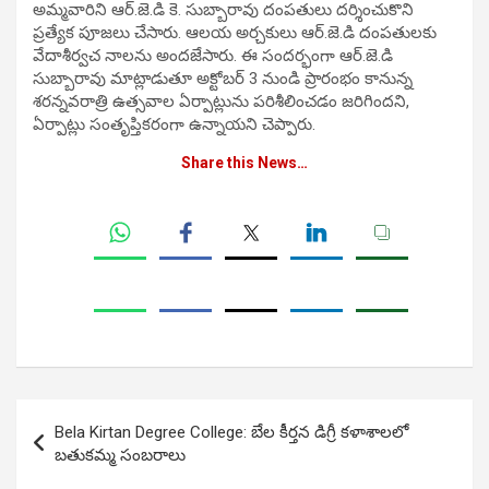
అమ్మవారిని ఆర్.జె.డి కె. సుబ్బారావు దంపతులు దర్శించుకొని
ప్రత్యేక పూజలు చేసారు. ఆలయ అర్చకులు ఆర్.జె.డి దంపతులకు
వేదాశీర్వచ నాలను అందజేసారు. ఈ సందర్భంగా ఆర్.జె.డి
సుబ్బారావు మాట్లాడుతూ అక్టోబర్ 3 నుండి ప్రారంభం కానున్న
శరన్నవరాత్రి ఉత్సవాల ఏర్పాట్లును పరిశీలించడం జరిగిందని,
ఏర్పాట్లు సంతృప్తికరంగా ఉన్నాయని చెప్పారు.
Share this News…
Post
Bela Kirtan Degree College: బేల కీర్తన డిగ్రీ క‌ళాశాల‌లో
navigation
బతుకమ్మ సంబరాలు