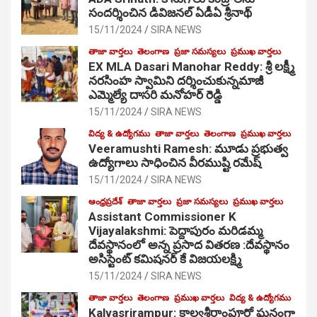
సంద‌ర్శించిన డివిజనల్ ఏడీఏ శ్రీనాథ్
15/11/2024
SIRA NEWS
తాజా వార్తలు
తెలంగాణ
ప్రజా సమస్యలు
ప్రముఖ వార్తలు
EX MLA Dasari Manohar Reddy: శ్రీ లక్ష్మీ
నరసింహ స్వామిని దర్శించుకున్నమాజీ
ఎమ్మెల్యే దాసరి మనోహర్ రెడ్డి
15/11/2024
SIRA NEWS
విద్య & ఉద్యోగము
తాజా వార్తలు
తెలంగాణ
ప్రముఖ వార్తలు
Veeramushti Ramesh: మూడు ప్రభుత్వ
ఉద్యోగాలు సాధించిన వీరముష్టి రమేష్
15/11/2024
SIRA NEWS
ఆంధ్రప్రదేశ్
తాజా వార్తలు
ప్రజా సమస్యలు
ప్రముఖ వార్తలు
Assistant Commissioner K
Vijayalakshmi: పెద్దాపురం మరిడమ్మ
దేవస్థానంలో అన్న ప్రసాద వితరణ :దేవస్థానం
అసిస్టెంట్ కమిషనర్ కే విజయలక్ష్మి
15/11/2024
SIRA NEWS
తాజా వార్తలు
తెలంగాణ
ప్రముఖ వార్తలు
విద్య & ఉద్యోగము
Kalvasrirampur: కాల్వశ్రీరాంపూర్లో ఘనంగా