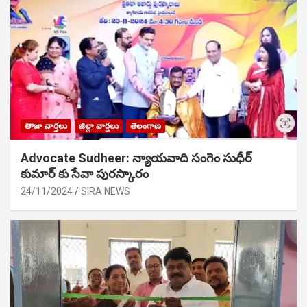
తాజా వార్తలు
జిల్లా వార్తలు
తెలంగాణ
Advocate Sudheer: న్యాయవాది సంగెం సుధీర్
కుమార్ కు సేవా పురస్కారం
24/11/2024
SIRA NEWS