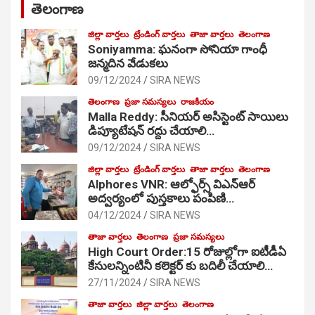
తెలంగాణ
జిల్లా వార్తలు
ట్రేండింగ్ వార్తలు
తాజా వార్తలు
తెలంగాణ
Soniyamma: ఘ‌నంగా సోనియా గాంధీ
జ‌న్మ‌దిన వేడుక‌లు
09/12/2024
SIRA NEWS
తెలంగాణ
ప్రజా సమస్యలు
రాజకీయం
Malla Reddy: సీనియర్ అసిస్టెంట్ సాయిలు
డిప్యూటేషన్ రద్దు చేయాలి…
09/12/2024
SIRA NEWS
జిల్లా వార్తలు
ట్రేండింగ్ వార్తలు
తాజా వార్తలు
తెలంగాణ
Alphores VNR: ఆల్ఫోర్స్ విఎన్ఆర్
అద్వర్యంలో పుస్తకాలు పంపిణి…
04/12/2024
SIRA NEWS
తాజా వార్తలు
తెలంగాణ
ప్రజా సమస్యలు
High Court Order:15 రోజుల్లోగా ఐటీడీఏ
కేసులన్నింటినీ కలెక్టర్ కు బదిలీ చేయాలి…
27/11/2024
SIRA NEWS
తాజా వార్తలు
జిల్లా వార్తలు
తెలంగాణ