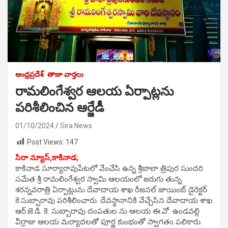
ఆంధ్రప్రదేశ్
తాజా వార్తలు
రామలింగేశ్వర ఆలయ ఏర్పాట్లను
పరిశీలించిన ఆర్జేడీ
01/10/2024
Sira News
Post Views:
147
సిరా న్యూస్,కాకినాడ;
కాకినాడ సూర్యారావుపేటలో వేంచేసి ఉన్న శ్రీబాలా త్రిపుర సుందరి
సమేత శ్రీ రామలింగేశ్వర స్వామి ఆలయంలో జరుగు తున్న
శరన్నవరాత్రి ఏర్పాట్లును దేవాదాయ శాఖ రీజనల్ జాయింట్ డైరెక్టర్
కె.సుబ్బారావు పరిశీలించారు. దేవస్థానానికి వేచ్చేసిన దేవాదాయ శాఖ
ఆర్.జె.డి. కె. సుబ్బారావు దంపతుల ను ఆలయ ఈ.వో. ఉండవల్లి
వీర్రాజు ఆలయ మర్యాదలతో పూర్ణ కుంభంతో స్వాగతం పలికారు.