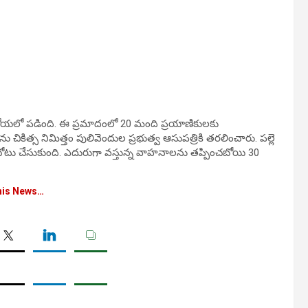
ి లోయలో పడింది. ఈ ప్రమాదంలో 20 మంది ప్రయాణికులకు
ు చికిత్స నిమిత్తం పులివెందుల ప్రభుత్వ ఆసుపత్రికి తరలించారు. పల్లె
న చోటు చేసుకుంది. ఎదురుగా వస్తున్న వాహనాలను తప్పించబోయి 30
his News…