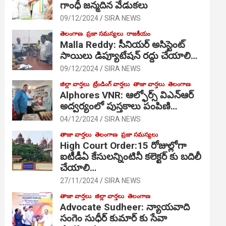
గాంధీ జ‌న్మ‌దిన వేడుక‌లు
09/12/2024
SIRA NEWS
తెలంగాణ
ప్రజా సమస్యలు
రాజకీయం
Malla Reddy: సీనియర్ అసిస్టెంట్
సాయిలు డిప్యూటేషన్ రద్దు చేయాలి…
09/12/2024
SIRA NEWS
జిల్లా వార్తలు
ట్రేండింగ్ వార్తలు
తాజా వార్తలు
తెలంగాణ
Alphores VNR: ఆల్ఫోర్స్ విఎన్ఆర్
అద్వర్యంలో పుస్తకాలు పంపిణి…
04/12/2024
SIRA NEWS
తాజా వార్తలు
తెలంగాణ
ప్రజా సమస్యలు
High Court Order:15 రోజుల్లోగా
ఐటీడీఏ కేసులన్నింటినీ కలెక్టర్ కు బదిలీ
చేయాలి…
27/11/2024
SIRA NEWS
తాజా వార్తలు
జిల్లా వార్తలు
తెలంగాణ
Advocate Sudheer: న్యాయవాది
సంగెం సుధీర్ కుమార్ కు సేవా