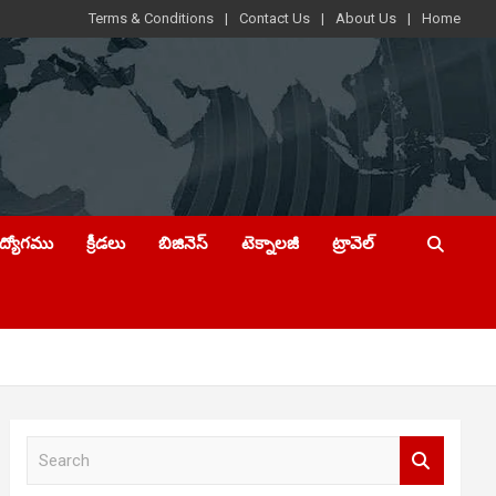
Terms & Conditions
Contact Us
About Us
Home
ఉద్యోగము
క్రీడలు
బిజినెస్
టెక్నాలజీ
ట్రావెల్
S
e
a