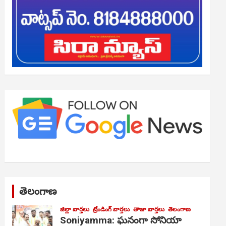
తెలంగాణ
జిల్లా వార్తలు
ట్రేండింగ్ వార్తలు
తాజా వార్తలు
తెలంగాణ
Soniyamma: ఘ‌నంగా సోనియా