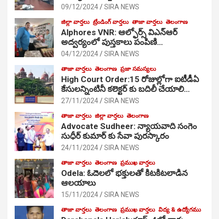
09/12/2024
SIRA NEWS
జిల్లా వార్తలు
ట్రేండింగ్ వార్తలు
తాజా వార్తలు
తెలంగాణ
Alphores VNR: ఆల్ఫోర్స్ విఎన్ఆర్
అద్వర్యంలో పుస్తకాలు పంపిణి…
04/12/2024
SIRA NEWS
తాజా వార్తలు
తెలంగాణ
ప్రజా సమస్యలు
High Court Order:15 రోజుల్లోగా ఐటీడీఏ
కేసులన్నింటినీ కలెక్టర్ కు బదిలీ చేయాలి…
27/11/2024
SIRA NEWS
తాజా వార్తలు
జిల్లా వార్తలు
తెలంగాణ
Advocate Sudheer: న్యాయవాది సంగెం
సుధీర్ కుమార్ కు సేవా పురస్కారం
24/11/2024
SIRA NEWS
తాజా వార్తలు
తెలంగాణ
ప్రముఖ వార్తలు
Odela: ఓదెల‌లో భక్తులతో కిటకిటలాడిన
ఆల‌యాలు
15/11/2024
SIRA NEWS
తాజా వార్తలు
తెలంగాణ
ప్రముఖ వార్తలు
విద్య & ఉద్యోగము