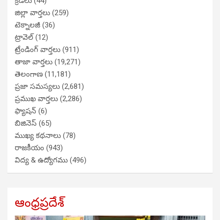
క్రీడలు
(44)
జిల్లా వార్తలు
(259)
టెక్నాలజీ
(36)
ట్రావెల్
(12)
ట్రేండింగ్ వార్తలు
(911)
తాజా వార్తలు
(19,271)
తెలంగాణ
(11,181)
ప్రజా సమస్యలు
(2,681)
ప్రముఖ వార్తలు
(2,286)
ఫ్యాషన్
(6)
బిజినెస్
(65)
ముఖ్య కథనాలు
(78)
రాజకీయం
(943)
విద్య & ఉద్యోగము
(496)
ఆంధ్రప్రదేశ్