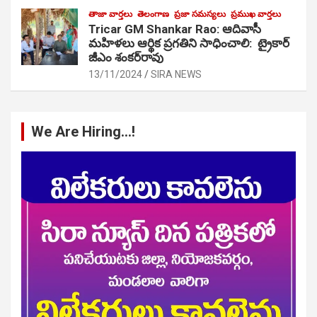
తాజా వార్తలు
తెలంగాణ
ప్రజా సమస్యలు
ప్రముఖ వార్తలు
Tricar GM Shankar Rao: ఆదివాసీ
మహిళలు ఆర్థిక ప్రగతిని సాధించాలి: ట్రైకార్
జీఎం శంకర్‌రావు
13/11/2024
SIRA NEWS
We Are Hiring…!