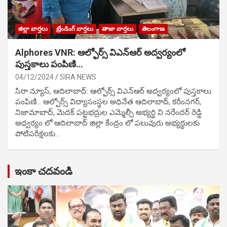
జిల్లా వార్తలు
ట్రేండింగ్ వార్తలు
తాజా వార్తలు
తెలంగాణ
Alphores VNR: ఆల్ఫోర్స్ విఎన్ఆర్ అద్వర్యంలో
పుస్తకాలు పంపిణి…
04/12/2024
SIRA NEWS
సిరా న్యూస్, ఆదిలాబాద్: ఆల్ఫోర్స్ విఎన్ఆర్ అద్వర్యంలో పుస్తకాలు
పంపిణి… ఆల్ఫోర్స్ విద్యాసంస్థల అధినేత ఆదిలాబాద్, కరీంనగర్,
నిజామాబాద్, మెదక్ పట్టభద్రుల ఎమ్మెల్సీ అభ్యర్థి వి నరేందర్ రెడ్డి
అధ్వర్యం లో ఆదిలాబాద్ జిల్లా కేంద్రం లో పలువురు అభ్యర్థులకు
పోటిప‌రీక్ష‌ల‌కు…
ఇంకా చదవండి