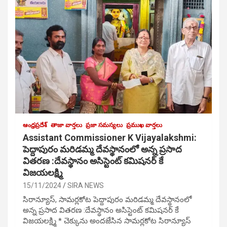
ఆంధ్రప్రదేశ్
తాజా వార్తలు
ప్రజా సమస్యలు
ప్రముఖ వార్తలు
Assistant Commissioner K Vijayalakshmi:
పెద్దాపురం మరిడమ్మ దేవస్థానంలో అన్న ప్రసాద
వితరణ :దేవస్థానం అసిస్టెంట్ కమిషనర్ కే
విజయలక్ష్మి
15/11/2024
SIRA NEWS
సిరాన్యూస్, సామర్లకోట పెద్దాపురం మరిడమ్మ దేవస్థానంలో
అన్న ప్రసాద వితరణ :దేవస్థానం అసిస్టెంట్ కమిషనర్ కే
విజయలక్ష్మి * చెక్కును అందజేసిన సామర్లకోట సిరాన్యూస్