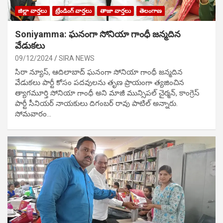
జిల్లా వార్తలు
ట్రేండింగ్ వార్తలు
తాజా వార్తలు
తెలంగాణ
Soniyamma: ఘ‌నంగా సోనియా గాంధీ జ‌న్మ‌దిన
వేడుక‌లు
09/12/2024
SIRA NEWS
సిరా న్యూస్, ఆదిలాబాద్ ఘ‌నంగా సోనియా గాంధీ జ‌న్మ‌దిన
వేడుక‌లు పార్టీ కోసం ప‌ద‌వుల‌ను తృణ ప్రాయంగా త్య‌జించిన
త్యాగమూర్తి సోనియా గాంధీ అని మాజీ మున్సిప‌ల్ చైర్మ‌న్, కాంగ్రెస్
పార్టీ సీనియ‌ర్ నాయ‌కులు దిగంబ‌ర్ రావు పాటిల్ అన్నారు.
సోమవారం…