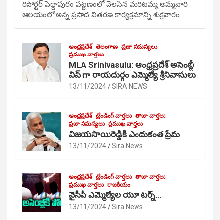
రిపోర్టర్ పెద్దాపురం పట్టణంలో వెలసిన మరిటమ్మ అమ్మవారి
ఆలయంలో అన్న ప్రసాద వితరణ కార్యక్రమాన్ని శుక్రవారం…
ఆంధ్రప్రదేశ్
తెలంగాణ
ప్రజా సమస్యలు
ప్రముఖ వార్తలు
MLA Srinivasulu: ఆంధ్రప్రదేశ్ అసెంబ్లీ
విప్ గా రాయదుర్గం ఎమ్మెల్యే శ్రీనివాసులు
13/11/2024
SIRA NEWS
ఆంధ్రప్రదేశ్
ట్రేండింగ్ వార్తలు
తాజా వార్తలు
ప్రజా సమస్యలు
ప్రముఖ వార్తలు
విజయసాయిరెడ్డికి ఎందుకంత ప్రేమ
13/11/2024
Sira News
ఆంధ్రప్రదేశ్
ట్రేండింగ్ వార్తలు
తాజా వార్తలు
ప్రముఖ వార్తలు
రాజకీయం
వైసీపీ ఎమ్మెల్యేల యూ టర్న్…
13/11/2024
Sira News