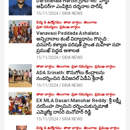
Darshanala Harish:గ్రూప్-4లో వార్డు
ఆఫీసర్‌గా ఎంపికైన దర్శనాల హరీష్
15/11/2024
SIRA NEWS
విద్య & ఉద్యోగము
తాజా వార్తలు
తెలంగాణ
ప్రజా సమస్యలు
ప్రముఖ వార్తలు
Vanavasi Peddada Ashalata :
అన్నిదానాల కంటే విద్యాధానం గొప్పది :
వనవాసి కళ్యాణ పరిషత్ ప్రాంత మహిళా సహ
ప్రముఖ్ పెద్దడ ఆశాలత
15/11/2024
SIRA NEWS
తాజా వార్తలు
తెలంగాణ
ప్రజా సమస్యలు
ప్రముఖ వార్తలు
ADA Srinath: కొనుగోలు కేంద్రాల‌ను
సంద‌ర్శించిన డివిజనల్ ఏడీఏ శ్రీనాథ్
15/11/2024
SIRA NEWS
తాజా వార్తలు
తెలంగాణ
ప్రజా సమస్యలు
ప్రముఖ వార్తలు
EX MLA Dasari Manohar Reddy: శ్రీ లక్ష్మీ
నరసింహ స్వామిని దర్శించుకున్నమాజీ
ఎమ్మెల్యే దాసరి మనోహర్ రెడ్డి
15/11/2024
SIRA NEWS
విద్య & ఉద్యోగము
తాజా వార్తలు
తెలంగాణ
ప్రముఖ వార్తలు