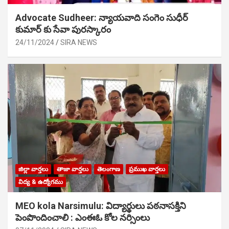
Advocate Sudheer: న్యాయవాది సంగెం సుధీర్
కుమార్ కు సేవా పురస్కారం
24/11/2024
SIRA NEWS
జిల్లా వార్తలు
తాజా వార్తలు
తెలంగాణ
ప్రముఖ వార్తలు
విద్య & ఉద్యోగము
MEO kola Narsimulu: విద్యార్థులు పఠ‌నాసక్తిని
పెంపొందించాలి : ఎంఈఓ కోల నర్సింలు