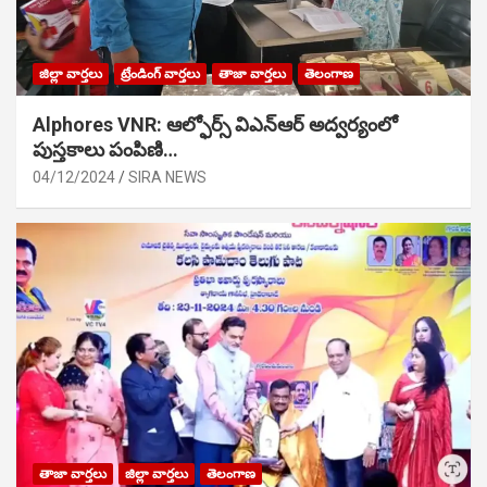
జిల్లా వార్తలు
ట్రేండింగ్ వార్తలు
తాజా వార్తలు
తెలంగాణ
Alphores VNR: ఆల్ఫోర్స్ విఎన్ఆర్ అద్వర్యంలో
పుస్తకాలు పంపిణి…
04/12/2024
SIRA NEWS
తాజా వార్తలు
జిల్లా వార్తలు
తెలంగాణ