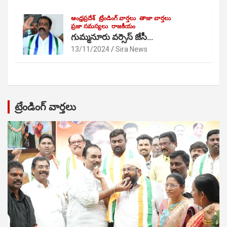
ఆంధ్రప్రదేశ్
ట్రేండింగ్ వార్తలు
తాజా వార్తలు
ప్రజా సమస్యలు
రాజకీయం
గుమ్మనూరు వర్సెస్ జేసీ…
13/11/2024
Sira News
ట్రేండింగ్ వార్తలు