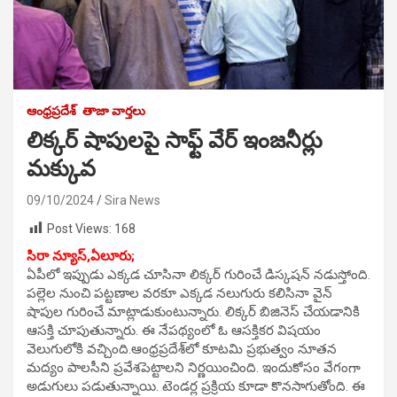
ఆంధ్రప్రదేశ్
తాజా వార్తలు
లిక్కర్ షాపులపై సాఫ్ట్ వేర్ ఇంజనీర్లు
మక్కువ
09/10/2024
Sira News
Post Views:
168
సిరా న్యూస్,ఏలూరు;
ఏపీలో ఇప్పుడు ఎక్కడ చూసినా లిక్కర్ గురించే డిస్కషన్ నడుస్తోంది.
పల్లెల నుంచి పట్టణాల వరకూ ఎక్కడ నలుగురు కలిసినా వైన్
షాపుల గురించే మాట్లాడుకుంటున్నారు. లిక్కర్ బిజినెస్ చేయడానికి
ఆసక్తి చూపుతున్నారు. ఈ నేపథ్యంలో ఓ ఆసక్తికర విషయం
వెలుగులోకి వచ్చింది.ఆంధ్రప్రదేశ్‌లో కూటమి ప్రభుత్వం నూతన
మద్యం పాలసీని ప్రవేశపెట్టాలని నిర్ణయించింది. ఇందుకోసం వేగంగా
అడుగులు పడుతున్నాయి. టెండర్ల ప్రక్రియ కూడా కొనసాగుతోంది. ఈ