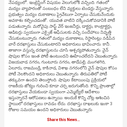
నేపథ్యంలో.. ఇంట్రెస్టింగ్ విషయం వెలుగులోకి వచ్చింది. గతంలో
మద్యం వ్యాపారంతో సంబంధం లేని వ్యక్తులు టెండర్లు వేస్తున్నారు.
ప్రభుత్వం మద్యం దుకాణాలు ప్రైవేటుగా ఏర్పాటు చేసుకునేందుకు
అవకాశం కల్పించడంతో.. యువత వాటిని దక్కించుకోవడానికి పోటీ
పడుతున్నారు. మరోవైపు సాఫ్ట్ వేర్‌ ఇంజనీర్లు, డాక్టర్లు, కాంట్రాక్టర్లు,
ఆడిటర్లు స్వయంగా ఎక్సైజ్ ఆఫీసులకు వచ్చి సందేహాలు నివృత్తి
చేసుకుంటున్నారు. గతంలో మద్యం దుకాణాలు, రెస్టారెంట్లు నడిపిన
వారే దరఖాస్తులు చేసుకుంటారని అధికారులు భావించారు. కానీ..
తాజాగా వస్తున్న దరఖాస్తులను చూసి ఆశ్చర్యపోతున్నారు. వైన్
షాపుల కోసం ఇంత పోటీ ఉంటుందని ఊహించలేదని చెబుతున్నారు.
విజయవాడ నగరం, గుంటూరు నగరం, తాడేపల్లి, మంగళగిరి,
ఏలూరు, రాజమండ్రి, కాకినాడ, విశాఖ నగరంలోని వైన్ షాపుల కోసం
పోటీ నెలకొందని అధికారులు చెబుతున్నారు. తిరుపతిలో పోటీ
తక్కువగా ఉందని తెలుస్తోంది. షాపుల కేటాయింపు ప్రక్రియలో
రాజకీయ జోక్యం గురించి కూడా చర్చ జరుగుతోంది. కొన్ని ప్రాంతాల్లో
దరఖాస్తులు వేయకుండా స్వయంగా ఎమ్మెల్యేలే ఆదేశాలు
ఇస్తున్నారనే ఆరోపణలు ఉన్నాయి. అందుకే కొన్ని చోట్ల ఆశించిన
స్థాయిలో దరఖాస్తులు రావడం లేదు. దరఖాస్తు దాఖలుకు ఇంకా 3
రోజుల సమయం ఉందని అధికారులు చెబుతున్నారు
Share this News…