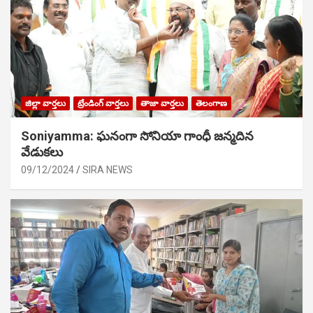
జిల్లా వార్తలు
ట్రేండింగ్ వార్తలు
తాజా వార్తలు
తెలంగాణ
Soniyamma: ఘ‌నంగా సోనియా గాంధీ జ‌న్మ‌దిన
వేడుక‌లు
09/12/2024
SIRA NEWS