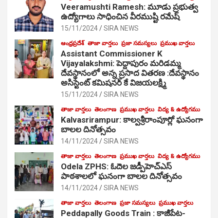
Veeramushti Ramesh: మూడు ప్రభుత్వ
ఉద్యోగాలు సాధించిన వీరముష్టి రమేష్
15/11/2024
SIRA NEWS
ఆంధ్రప్రదేశ్
తాజా వార్తలు
ప్రజా సమస్యలు
ప్రముఖ వార్తలు
Assistant Commissioner K
Vijayalakshmi: పెద్దాపురం మరిడమ్మ
దేవస్థానంలో అన్న ప్రసాద వితరణ :దేవస్థానం
అసిస్టెంట్ కమిషనర్ కే విజయలక్ష్మి
15/11/2024
SIRA NEWS
తాజా వార్తలు
తెలంగాణ
ప్రముఖ వార్తలు
విద్య & ఉద్యోగము
Kalvasrirampur: కాల్వశ్రీరాంపూర్లో ఘనంగా
బాలల దినోత్సవం
14/11/2024
SIRA NEWS
తాజా వార్తలు
తెలంగాణ
ప్రముఖ వార్తలు
విద్య & ఉద్యోగము
Odela ZPHS: ఓదెల జ‌డ్పీహెచ్ఎస్
పాఠ‌శాల‌లో ఘనంగా బాలల దినోత్సవం
14/11/2024
SIRA NEWS
తాజా వార్తలు
తెలంగాణ
ప్రజా సమస్యలు
ప్రముఖ వార్తలు
Peddapally Goods Train : కాజీపేట-