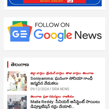
తెలంగాణ
జిల్లా వార్తలు
ట్రేండింగ్ వార్తలు
తాజా వార్తలు
తెలంగాణ
Soniyamma: ఘ‌నంగా సోనియా గాంధీ
జ‌న్మ‌దిన వేడుక‌లు
09/12/2024
SIRA NEWS
తెలంగాణ
ప్రజా సమస్యలు
రాజకీయం
Malla Reddy: సీనియర్ అసిస్టెంట్ సాయిలు
డిప్యూటేషన్ రద్దు చేయాలి…