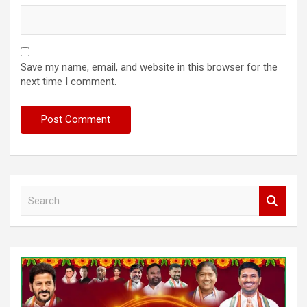
Save my name, email, and website in this browser for the
next time I comment.
S
e
a
r
c
h