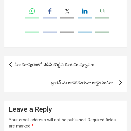
Post
హిందూపురంలో బెడిసి కొట్టిన కూటమి వ్యూహం
navigation
డ్రాగన్ ను అడగడుగునా అడ్డుకుంటూ….
Leave a Reply
Your email address will not be published.
Required fields
are marked
*