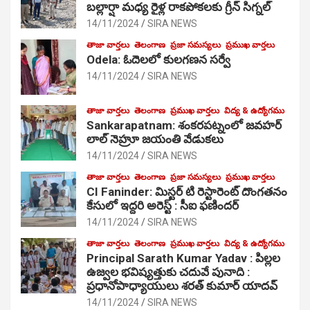
బల్లార్షా మధ్య రైళ్ల రాకపోకలకు గ్రీన్ సిగ్నల్
14/11/2024
SIRA NEWS
తాజా వార్తలు
తెలంగాణ
ప్రజా సమస్యలు
ప్రముఖ వార్తలు
Odela: ఓదెలలో కులగణన సర్వే
14/11/2024
SIRA NEWS
తాజా వార్తలు
తెలంగాణ
ప్రముఖ వార్తలు
విద్య & ఉద్యోగము
Sankarapatnam: శంకరపట్నంలో జవహర్
లాల్ నెహ్రూ జయంతి వేడుకలు
14/11/2024
SIRA NEWS
తాజా వార్తలు
తెలంగాణ
ప్రజా సమస్యలు
ప్రముఖ వార్తలు
CI Faninder: మిస్టర్ టి రెస్టారెంట్ దొంగతనం
కేసులో ఇద్దరి అరెస్ట్ : సీఐ ఫణిందర్
14/11/2024
SIRA NEWS
తాజా వార్తలు
తెలంగాణ
ప్రముఖ వార్తలు
విద్య & ఉద్యోగము
Principal Sarath Kumar Yadav : పిల్లల
ఉజ్వల భవిష్యత్తుకు చదువే పునాది :
ప్రధానోపాధ్యాయులు శరత్ కుమార్ యాదవ్
14/11/2024
SIRA NEWS