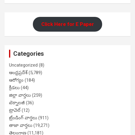
Click Here for E Paper
Categories
Uncategorized
(8)
ఆంధ్రప్రదేశ్
(5,789)
ఆరోగ్యం
(184)
క్రీడలు
(44)
జిల్లా వార్తలు
(259)
టెక్నాలజీ
(36)
ట్రావెల్
(12)
ట్రేండింగ్ వార్తలు
(911)
తాజా వార్తలు
(19,271)
తెలంగాణ
(11,181)