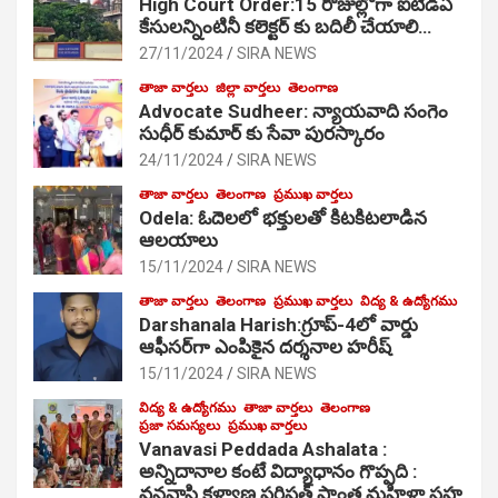
High Court Order:15 రోజుల్లోగా ఐటీడీఏ
కేసులన్నింటినీ కలెక్టర్ కు బదిలీ చేయాలి…
27/11/2024
SIRA NEWS
తాజా వార్తలు
జిల్లా వార్తలు
తెలంగాణ
Advocate Sudheer: న్యాయవాది సంగెం
సుధీర్ కుమార్ కు సేవా పురస్కారం
24/11/2024
SIRA NEWS
తాజా వార్తలు
తెలంగాణ
ప్రముఖ వార్తలు
Odela: ఓదెల‌లో భక్తులతో కిటకిటలాడిన
ఆల‌యాలు
15/11/2024
SIRA NEWS
తాజా వార్తలు
తెలంగాణ
ప్రముఖ వార్తలు
విద్య & ఉద్యోగము
Darshanala Harish:గ్రూప్-4లో వార్డు
ఆఫీసర్‌గా ఎంపికైన దర్శనాల హరీష్
15/11/2024
SIRA NEWS
విద్య & ఉద్యోగము
తాజా వార్తలు
తెలంగాణ
ప్రజా సమస్యలు
ప్రముఖ వార్తలు
Vanavasi Peddada Ashalata :
అన్నిదానాల కంటే విద్యాధానం గొప్పది :
వనవాసి కళ్యాణ పరిషత్ ప్రాంత మహిళా సహ