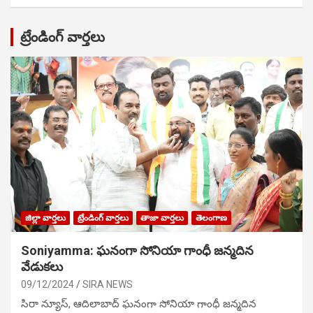
ట్రేండింగ్ వార్తలు
జిల్లా వార్తలు
ట్రేండింగ్ వార్తలు
తాజా వార్తలు
తెలంగాణ
Soniyamma: ఘ‌నంగా సోనియా గాంధీ జ‌న్మ‌దిన
వేడుక‌లు
09/12/2024
SIRA NEWS
సిరా న్యూస్, ఆదిలాబాద్ ఘ‌నంగా సోనియా గాంధీ జ‌న్మ‌దిన