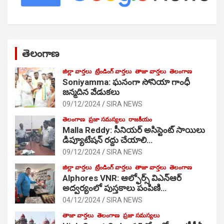
తెలంగాణ
జిల్లా వార్తలు
ట్రేండింగ్ వార్తలు
తాజా వార్తలు
తెలంగాణ
Soniyamma: ఘ‌నంగా సోనియా గాంధీ
జ‌న్మ‌దిన వేడుక‌లు
09/12/2024
SIRA NEWS
తెలంగాణ
ప్రజా సమస్యలు
రాజకీయం
Malla Reddy: సీనియర్ అసిస్టెంట్ సాయిలు
డిప్యూటేషన్ రద్దు చేయాలి…
09/12/2024
SIRA NEWS
జిల్లా వార్తలు
ట్రేండింగ్ వార్తలు
తాజా వార్తలు
తెలంగాణ
Alphores VNR: ఆల్ఫోర్స్ విఎన్ఆర్
అద్వర్యంలో పుస్తకాలు పంపిణి…
04/12/2024
SIRA NEWS
తాజా వార్తలు
తెలంగాణ
ప్రజా సమస్యలు