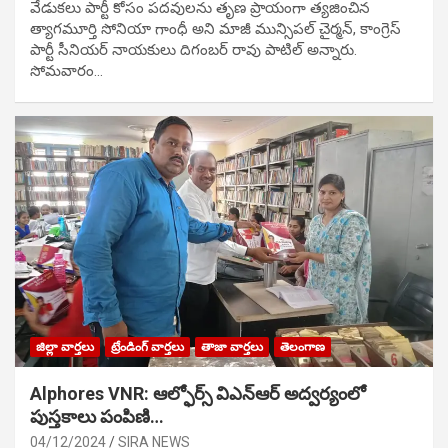
వేడుక‌లు పార్టీ కోసం ప‌ద‌వుల‌ను తృణ ప్రాయంగా త్య‌జించిన
త్యాగమూర్తి సోనియా గాంధీ అని మాజీ మున్సిప‌ల్ చైర్మ‌న్, కాంగ్రెస్
పార్టీ సీనియ‌ర్ నాయ‌కులు దిగంబ‌ర్ రావు పాటిల్ అన్నారు.
సోమవారం…
జిల్లా వార్తలు
ట్రేండింగ్ వార్తలు
తాజా వార్తలు
తెలంగాణ
Alphores VNR: ఆల్ఫోర్స్ విఎన్ఆర్ అద్వర్యంలో
పుస్తకాలు పంపిణి…
04/12/2024
SIRA NEWS