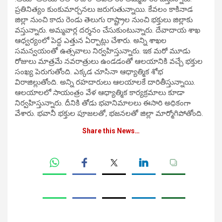
ప్రతినిత్యం కుంకుమార్చనలు జరుగుతున్నాయి. కేవలం కాకినాడ
జిల్లా నుంచి కాదు రెండు తెలుగు రాష్ట్రాల నుంచి భక్తులు జిల్లాకు
వస్తున్నారు. అమ్మవార్ల దర్శనం చేసుకుంటున్నారు. దేవాదాయ శాఖ
ఆధ్వర్యంలో పెద్ద ఎత్తున ఏర్పాట్లు చేశారు. అన్ని శాఖల
సమన్వయంతో ఉత్సవాలు నిర్వహిస్తున్నారు. ఇక మరో మూడు
రోజులు మాత్రమే నవరాత్రులు ఉండడంతో ఆలయానికి వచ్చే భక్తుల
సంఖ్య పెరుగుతోంది. ఎక్కడ చూసినా ఆధ్యాత్మిక శోభ
విరాజిల్లుతోంది. అన్ని రహదారులు ఆలయాలకే దారితీస్తున్నాయి.
ఆలయాలలో సాయంత్రం వేళ ఆధ్యాత్మిక కార్యక్రమాలు కూడా
నిర్వహిస్తున్నారు. దీనికి తోడు భవానిమాలలు ఈసారి అధికంగా
వేశారు. భవానీ భక్తుల పూజలతో, భజనలతో జిల్లా మార్మోగిపోతోంది.
Share this News…