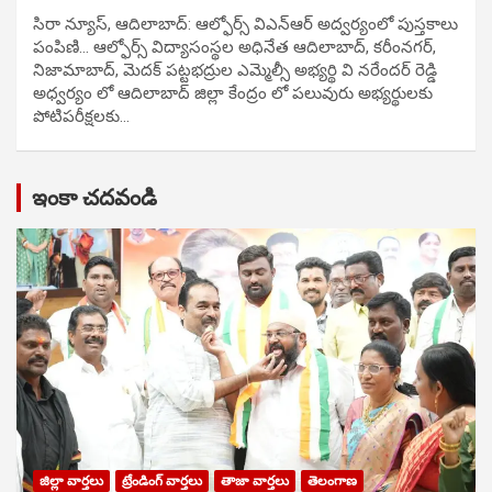
సిరా న్యూస్, ఆదిలాబాద్: ఆల్ఫోర్స్ విఎన్ఆర్ అద్వర్యంలో పుస్తకాలు
పంపిణి… ఆల్ఫోర్స్ విద్యాసంస్థల అధినేత ఆదిలాబాద్, కరీంనగర్,
నిజామాబాద్, మెదక్ పట్టభద్రుల ఎమ్మెల్సీ అభ్యర్థి వి నరేందర్ రెడ్డి
అధ్వర్యం లో ఆదిలాబాద్ జిల్లా కేంద్రం లో పలువురు అభ్యర్థులకు
పోటిప‌రీక్ష‌ల‌కు…
ఇంకా చదవండి
జిల్లా వార్తలు
ట్రేండింగ్ వార్తలు
తాజా వార్తలు
తెలంగాణ