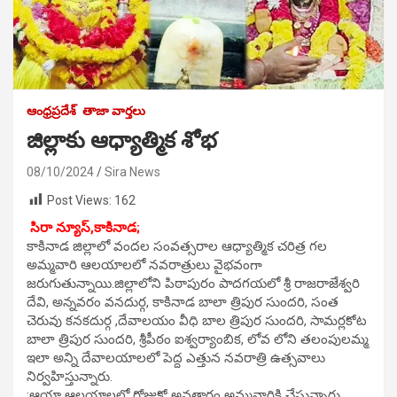
ఆంధ్రప్రదేశ్
తాజా వార్తలు
జిల్లాకు ఆధ్యాత్మిక శోభ
08/10/2024
Sira News
Post Views:
162
సిరా న్యూస్,కాకినాడ;
కాకినాడ జిల్లాలో వందల సంవత్సరాల ఆధ్యాత్మిక చరిత్ర గల
అమ్మవారి ఆలయాలలో నవరాత్రులు వైభవంగా
జరుగుతున్నాయి.జిల్లాలోని పిఠాపురం పాదగయలో శ్రీ రాజరాజేశ్వరి
దేవి, అన్నవరం వనదుర్గ, కాకినాడ బాలా త్రిపుర సుందరి, సంత
చెరువు కనకదుర్గ ,దేవాలయం వీధి బాల త్రిపుర సుందరి, సామర్లకోట
బాలా త్రిపుర సుందరి, శ్రీపీఠం ఐశ్వర్యాంబిక, లోవ లోని తలంపులమ్మ
ఇలా అన్ని దేవాలయాలలో పెద్ద ఎత్తున నవరాత్రి ఉత్సవాలు
నిర్వహిస్తున్నారు.
:ఆయా ఆలయాలలో రోజుకో అవతారం అమ్మవారికి చేస్తున్నారు.