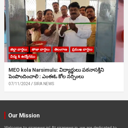
జిల్లా వార్తలు
తాజా వార్తలు
తెలంగాణ
ప్రముఖ వార్తలు
విద్య & ఉద్యోగము
MEO kola Narsimulu: విద్యార్థులు పఠ‌నాసక్తిని
పెంపొందించాలి : ఎంఈఓ కోల నర్సింలు
07/11/2024
SIRA NEWS
Our Mission
Welcome to siranews.in! At siranews.in, we are dedicated to