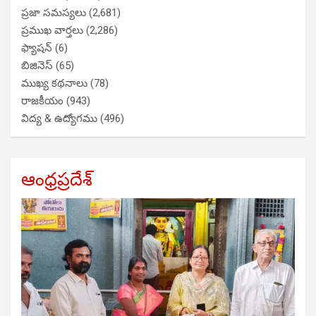
ప్రజా సమస్యలు
(2,681)
ప్రముఖ వార్తలు
(2,286)
ఫ్యాషన్
(6)
బిజినెస్
(65)
ముఖ్య కథనాలు
(78)
రాజకీయం
(943)
విద్య & ఉద్యోగము
(496)
ఆంధ్రప్రదేశ్