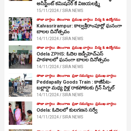
అసిస్టెంట్ కమిషనర్ కే విజయలక్ష్మి
15/11/2024
SIRA NEWS
తాజా వార్తలు
తెలంగాణ
ప్రముఖ వార్తలు
విద్య & ఉద్యోగము
Kalvasrirampur: కాల్వశ్రీరాంపూర్లో ఘనంగా
బాలల దినోత్సవం
14/11/2024
SIRA NEWS
తాజా వార్తలు
తెలంగాణ
ప్రముఖ వార్తలు
విద్య & ఉద్యోగము
Odela ZPHS: ఓదెల జ‌డ్పీహెచ్ఎస్
పాఠ‌శాల‌లో ఘనంగా బాలల దినోత్సవం
14/11/2024
SIRA NEWS
తాజా వార్తలు
తెలంగాణ
ప్రజా సమస్యలు
ప్రముఖ వార్తలు
Peddapally Goods Train : కాజీపేట-
బల్లార్షా మధ్య రైళ్ల రాకపోకలకు గ్రీన్ సిగ్నల్
14/11/2024
SIRA NEWS
తాజా వార్తలు
తెలంగాణ
ప్రజా సమస్యలు
ప్రముఖ వార్తలు
Odela: ఓదెలలో కులగణన సర్వే
14/11/2024
SIRA NEWS