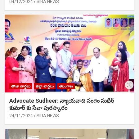
04/12/2024
SIRA NEWS
తాజా వార్తలు
జిల్లా వార్తలు
తెలంగాణ
Advocate Sudheer: న్యాయవాది సంగెం సుధీర్
కుమార్ కు సేవా పురస్కారం
24/11/2024
SIRA NEWS