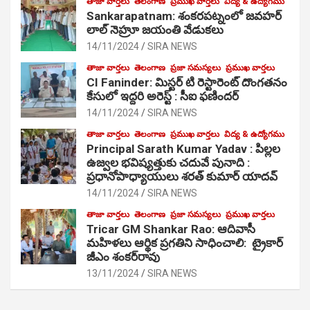
తాజా వార్తలు
తెలంగాణ
ప్రముఖ వార్తలు
విద్య & ఉద్యోగము
Sankarapatnam: శంకరపట్నంలో జవహర్
లాల్ నెహ్రూ జయంతి వేడుకలు
14/11/2024
SIRA NEWS
తాజా వార్తలు
తెలంగాణ
ప్రజా సమస్యలు
ప్రముఖ వార్తలు
CI Faninder: మిస్టర్ టి రెస్టారెంట్ దొంగతనం
కేసులో ఇద్దరి అరెస్ట్ : సీఐ ఫణిందర్
14/11/2024
SIRA NEWS
తాజా వార్తలు
తెలంగాణ
ప్రముఖ వార్తలు
విద్య & ఉద్యోగము
Principal Sarath Kumar Yadav : పిల్లల
ఉజ్వల భవిష్యత్తుకు చదువే పునాది :
ప్రధానోపాధ్యాయులు శరత్ కుమార్ యాదవ్
14/11/2024
SIRA NEWS
తాజా వార్తలు
తెలంగాణ
ప్రజా సమస్యలు
ప్రముఖ వార్తలు
Tricar GM Shankar Rao: ఆదివాసీ
మహిళలు ఆర్థిక ప్రగతిని సాధించాలి: ట్రైకార్
జీఎం శంకర్‌రావు
13/11/2024
SIRA NEWS