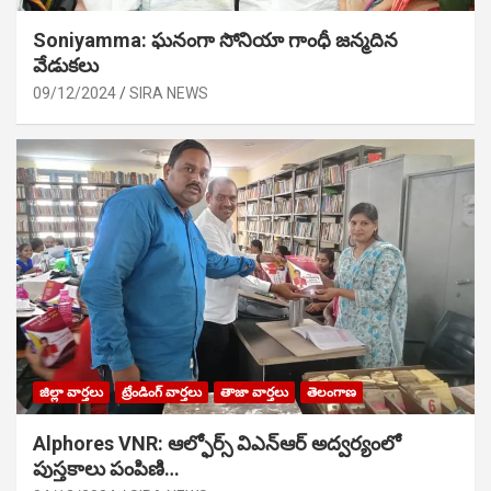
Soniyamma: ఘ‌నంగా సోనియా గాంధీ జ‌న్మ‌దిన
వేడుక‌లు
09/12/2024
SIRA NEWS
జిల్లా వార్తలు
ట్రేండింగ్ వార్తలు
తాజా వార్తలు
తెలంగాణ
Alphores VNR: ఆల్ఫోర్స్ విఎన్ఆర్ అద్వర్యంలో
పుస్తకాలు పంపిణి…