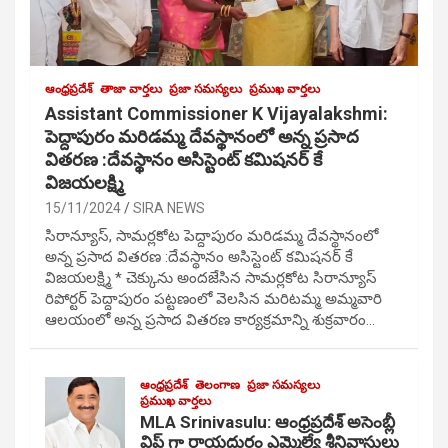
ఆంధ్రప్రదేశ్
తాజా వార్తలు
ప్రజా సమస్యలు
ప్రముఖ వార్తలు
Assistant Commissioner K Vijayalakshmi:
పెద్దాపురం మరిడమ్మ దేవస్థానంలో అన్న ప్రసాద
వితరణ :దేవస్థానం అసిస్టెంట్ కమిషనర్ కే
విజయలక్ష్మి
15/11/2024
SIRA NEWS
సిరాన్యూస్, సామర్లకోట పెద్దాపురం మరిడమ్మ దేవస్థానంలో
అన్న ప్రసాద వితరణ :దేవస్థానం అసిస్టెంట్ కమిషనర్ కే
విజయలక్ష్మి * చెక్కును అందజేసిన సామర్లకోట సిరాన్యూస్
రిపోర్టర్ పెద్దాపురం పట్టణంలో వెలసిన మరిటమ్మ అమ్మవారి
ఆలయంలో అన్న ప్రసాద వితరణ కార్యక్రమాన్ని శుక్రవారం…
ఆంధ్రప్రదేశ్
తెలంగాణ
ప్రజా సమస్యలు
ప్రముఖ వార్తలు
MLA Srinivasulu: ఆంధ్రప్రదేశ్ అసెంబ్లీ
విప్ గా రాయదుర్గం ఎమ్మెల్యే శ్రీనివాసులు