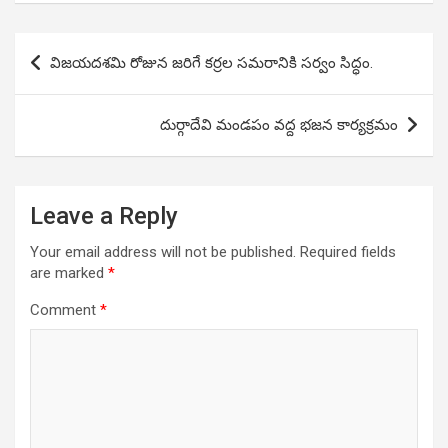
Post
విజయదశమి రోజున జరిగే కర్రల సమరానికి సర్వం సిద్ధం.
navigation
దుర్గాదేవి మండపం వద్ద భజన కార్యక్రమం
Leave a Reply
Your email address will not be published.
Required fields
are marked
*
Comment
*