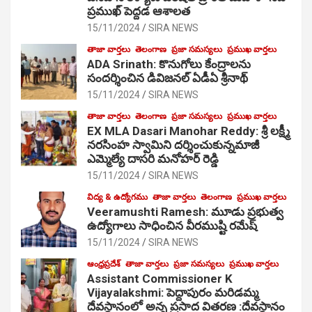
ప్రముఖ్ పెద్దడ ఆశాలత
15/11/2024
SIRA NEWS
తాజా వార్తలు
తెలంగాణ
ప్రజా సమస్యలు
ప్రముఖ వార్తలు
ADA Srinath: కొనుగోలు కేంద్రాల‌ను
సంద‌ర్శించిన డివిజనల్ ఏడీఏ శ్రీనాథ్
15/11/2024
SIRA NEWS
తాజా వార్తలు
తెలంగాణ
ప్రజా సమస్యలు
ప్రముఖ వార్తలు
EX MLA Dasari Manohar Reddy: శ్రీ లక్ష్మీ
నరసింహ స్వామిని దర్శించుకున్నమాజీ
ఎమ్మెల్యే దాసరి మనోహర్ రెడ్డి
15/11/2024
SIRA NEWS
విద్య & ఉద్యోగము
తాజా వార్తలు
తెలంగాణ
ప్రముఖ వార్తలు
Veeramushti Ramesh: మూడు ప్రభుత్వ
ఉద్యోగాలు సాధించిన వీరముష్టి రమేష్
15/11/2024
SIRA NEWS
ఆంధ్రప్రదేశ్
తాజా వార్తలు
ప్రజా సమస్యలు
ప్రముఖ వార్తలు
Assistant Commissioner K
Vijayalakshmi: పెద్దాపురం మరిడమ్మ
దేవస్థానంలో అన్న ప్రసాద వితరణ :దేవస్థానం