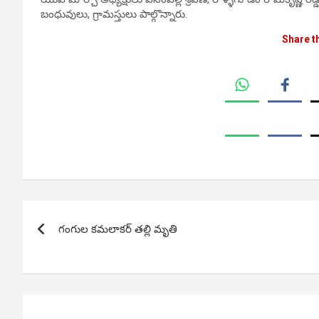
బంధువులు, గ్రామస్తులు పాల్గొన్నారు.
Share t
Post
గంగుల కమలాకర్ తల్లి మృతి
navigation