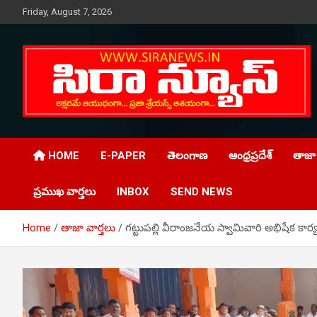
Skip
Friday, August 7, 2026
to
content
Telugu Online News Daily
SIRA NEWS
HOME
E-PAPER
తెలంగాణ
ఆంధ్రప్రదేశ్
తాజా 
ప్రముఖ వార్తలు
INBOX
SEND NEWS
Home
తాజా వార్తలు
గట్టుపల్లి వీరాంజనేయ స్వామివారి అభిషేక కార్య