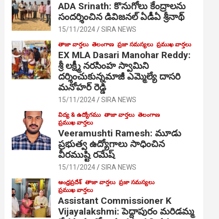
ADA Srinath: కొనుగోలు కేంద్రాల‌ను
సంద‌ర్శించిన డివిజనల్ ఏడీఏ శ్రీనాథ్
15/11/2024
SIRA NEWS
తాజా వార్తలు
తెలంగాణ
ప్రజా సమస్యలు
ప్రముఖ వార్తలు
EX MLA Dasari Manohar Reddy:
శ్రీ లక్ష్మీ నరసింహ స్వామిని
దర్శించుకున్నమాజీ ఎమ్మెల్యే దాసరి
మనోహర్ రెడ్డి
15/11/2024
SIRA NEWS
విద్య & ఉద్యోగము
తాజా వార్తలు
తెలంగాణ
ప్రముఖ వార్తలు
Veeramushti Ramesh: మూడు
ప్రభుత్వ ఉద్యోగాలు సాధించిన
వీరముష్టి రమేష్
15/11/2024
SIRA NEWS
ఆంధ్రప్రదేశ్
తాజా వార్తలు
ప్రజా సమస్యలు
ప్రముఖ వార్తలు
Assistant Commissioner K
Vijayalakshmi: పెద్దాపురం మరిడమ్మ