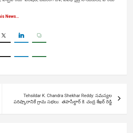
his News…
Tehsildar K. Chandra Shekhar Reddy: స‌మ‌స్య‌ల
ప‌రిష్కారానికే గ్రామ స‌భ‌లు: తహసీల్దార్ కె. చంద్ర శేఖర్‌ రెడ్డి