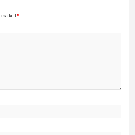
re marked
*