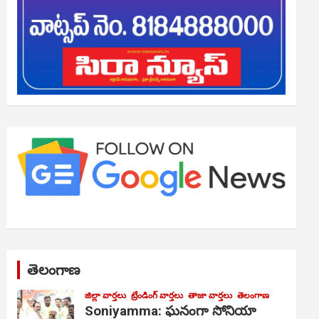
తెలంగాణ
జిల్లా వార్తలు
ట్రేండింగ్ వార్తలు
తాజా వార్తలు
తెలంగాణ
Soniyamma: ఘ‌నంగా సోనియా