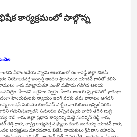
ిషేక కార్యక్రమంలో పాల్గొన్న
అందెల
ిగాంచిన వీరాంజనేయ స్వామి ఆలయంలో రంగారెడ్డి జిల్లా బిజెపి
హేశ్వరం నియోజకవర్గ ఇన్చార్జి అందెల శ్రీరాములు యాదవ్ గారితో కలిసి
ంగా శ్రీరాములు గారు మాట్లాడుతూ ఎంతో మహిమ గలిగిన ఆలయ
పవిత్రం చేశాడని ఆగ్రహం వ్యక్తం చేశారు. ఆలయ ప్రక్షాళనలో భాగంగా
అదేవిధంగా హిందువులకు న్యాయం జరిగే వరకు తమ పోరాటం ఆగదని
న కాంగ్రెస్ మరియు బిఆర్ఎస్ పార్టీల నాయకులు ఇప్పటివరకు
ారిని గమనిస్తున్నారని సమయం వచ్చినప్పుడు వారికి తగిన బుద్ధి
డ్ గారు, జిల్లా ప్రధాన కార్యదర్శి మిద్దె సుదర్శన్ రెడ్డి గారు,
దర్ రెడ్డి గారు, రాష్ట్ర కార్యవర్గ సభ్యులు కడారి జంగయ్య యాదవ్ గారు,
 మండల అధ్యక్షులు మాధవచారి, బిజెపి నాయకులు శ్రీనివాస్ యాదవ్,
డి, విశ్వహిందూ పరిషత్, బజరంగ్ దళ్, వివిధ క్షేత్ర నాయకులు, హిందూ