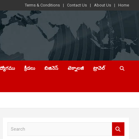
Terms & Conditions
Contact Us
About Us
Home
ఉద్యోగము
క్రీడలు
బిజినెస్
టెక్నాలజీ
ట్రావెల్
S
e
a