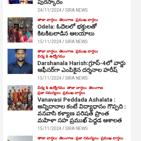
పురస్కారం
24/11/2024
SIRA NEWS
తాజా వార్తలు
తెలంగాణ
ప్రముఖ వార్తలు
Odela: ఓదెల‌లో భక్తులతో
కిటకిటలాడిన ఆల‌యాలు
15/11/2024
SIRA NEWS
తాజా వార్తలు
తెలంగాణ
ప్రముఖ వార్తలు
విద్య & ఉద్యోగము
Darshanala Harish:గ్రూప్-4లో వార్డు
ఆఫీసర్‌గా ఎంపికైన దర్శనాల హరీష్
15/11/2024
SIRA NEWS
విద్య & ఉద్యోగము
తాజా వార్తలు
తెలంగాణ
ప్రజా సమస్యలు
ప్రముఖ వార్తలు
Vanavasi Peddada Ashalata :
అన్నిదానాల కంటే విద్యాధానం గొప్పది :
వనవాసి కళ్యాణ పరిషత్ ప్రాంత
మహిళా సహ ప్రముఖ్ పెద్దడ ఆశాలత
15/11/2024
SIRA NEWS
తాజా వార్తలు
తెలంగాణ
ప్రజా సమస్యలు
ప్రముఖ వార్తలు