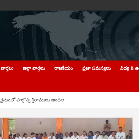
వార్తలు
జిల్లా వార్తలు
రాజకీయం
ప్రజా సమస్యలు
విద్య & 
క్రమంలో పాల్గొన్న శ్రీరాములు అందెల