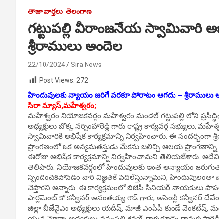
తాజా వార్తలు
తెలంగాణ
గట్టుపల్లి వీరాంజనేయ స్వామివారి అభ
శ్రీరాములు అందెల
22/10/2024
Sira News
Post Views:
272
హిందువులకు న్యాయం జరిగే వరకూ పోరాటం ఆగదు – శ్రీరాములు 
సిరా న్యూస్,మహేశ్వరం;
మహేశ్వరం నియోజకవర్గం మహేశ్వరం మండల్ గట్టుపల్లి లోని ప్రసిద్ధ
అధ్యక్షులు బొక్క నర్సింహారెడ్డి గారు రాష్ట్ర కార్యవర్గ సభ్యులు, మ
స్వామివారికి అభిషేక కార్యక్రమాన్ని నిర్వహించారు. ఈ సందర్భ
ప్రాంగణంలో ఒక అన్యమతస్తుడు మేకను బలిచ్చి ఆలయ ప్రాంగణాన్ని అ
ఈరోజు అభిషేక కార్యక్రమాన్ని నిర్వహించామని తెలియజేశారు. 
తెలిపారు. నియోజకవర్గంలో హిందువులకు ఇంత అన్యాయం జరుగుతున్
స్పందించకపోవడం వారి విజ్ఞతకే వదిలేస్తున్నామని, హిందువులంతా వ
చెప్తారని అన్నారు. ఈ కార్యక్రమంలో బిజెపి సీనియర్ నాయకులు పాపయ్య గౌ
పార్లమెంట్ కో కన్వీనర్ అనంతయ్య గౌడ్ గారు, అసెంబ్లీ కన్వీనర్ దేవేం
జిల్లా బీజేవైఎం అధ్యక్షులు యదీష్, మాజీ ఎంపీపీ కుండే వెంకటేష్,
యువ మోర్చా అధ్యక్షులు వనంపల్లి శ్రవణ్, రాళ్ళగూడెం రామకృష్ణారెడ్