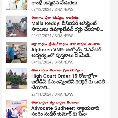
గాంధీ జ‌న్మ‌దిన వేడుక‌లు
09/12/2024
SIRA NEWS
తెలంగాణ
ప్రజా సమస్యలు
రాజకీయం
Malla Reddy: సీనియర్ అసిస్టెంట్
సాయిలు డిప్యూటేషన్ రద్దు చేయాలి…
09/12/2024
SIRA NEWS
జిల్లా వార్తలు
ట్రేండింగ్ వార్తలు
తాజా వార్తలు
తెలంగాణ
Alphores VNR: ఆల్ఫోర్స్ విఎన్ఆర్
అద్వర్యంలో పుస్తకాలు పంపిణి…
04/12/2024
SIRA NEWS
తాజా వార్తలు
తెలంగాణ
ప్రజా సమస్యలు
High Court Order:15 రోజుల్లోగా
ఐటీడీఏ కేసులన్నింటినీ కలెక్టర్ కు బదిలీ
చేయాలి…
27/11/2024
SIRA NEWS
తాజా వార్తలు
జిల్లా వార్తలు
తెలంగాణ
Advocate Sudheer: న్యాయవాది
సంగెం సుధీర్ కుమార్ కు సేవా