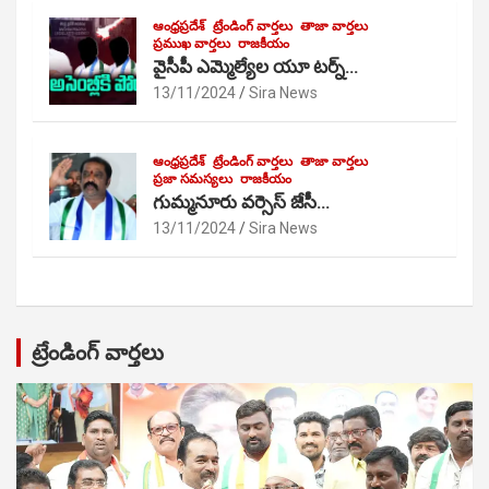
ఆంధ్రప్రదేశ్
ట్రేండింగ్ వార్తలు
తాజా వార్తలు
ప్రముఖ వార్తలు
రాజకీయం
వైసీపీ ఎమ్మెల్యేల యూ టర్న్…
13/11/2024
Sira News
ఆంధ్రప్రదేశ్
ట్రేండింగ్ వార్తలు
తాజా వార్తలు
ప్రజా సమస్యలు
రాజకీయం
గుమ్మనూరు వర్సెస్ జేసీ…
13/11/2024
Sira News
ట్రేండింగ్ వార్తలు