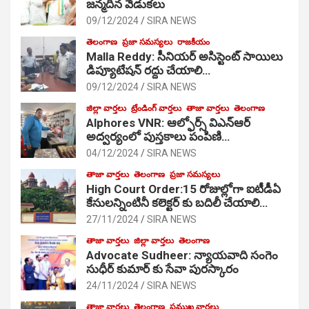
జ‌న్మ‌దిన వేడుక‌లు
09/12/2024
SIRA NEWS
తెలంగాణ
ప్రజా సమస్యలు
రాజకీయం
Malla Reddy: సీనియర్ అసిస్టెంట్ సాయిలు
డిప్యూటేషన్ రద్దు చేయాలి…
09/12/2024
SIRA NEWS
జిల్లా వార్తలు
ట్రేండింగ్ వార్తలు
తాజా వార్తలు
తెలంగాణ
Alphores VNR: ఆల్ఫోర్స్ విఎన్ఆర్
అద్వర్యంలో పుస్తకాలు పంపిణి…
04/12/2024
SIRA NEWS
తాజా వార్తలు
తెలంగాణ
ప్రజా సమస్యలు
High Court Order:15 రోజుల్లోగా ఐటీడీఏ
కేసులన్నింటినీ కలెక్టర్ కు బదిలీ చేయాలి…
27/11/2024
SIRA NEWS
తాజా వార్తలు
జిల్లా వార్తలు
తెలంగాణ
Advocate Sudheer: న్యాయవాది సంగెం
సుధీర్ కుమార్ కు సేవా పురస్కారం
24/11/2024
SIRA NEWS
తాజా వార్తలు
తెలంగాణ
ప్రముఖ వార్తలు