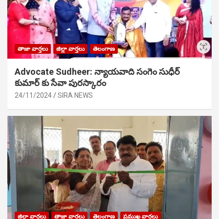
తాజా వార్తలు
జిల్లా వార్తలు
తెలంగాణ
Advocate Sudheer: న్యాయవాది సంగెం సుధీర్
కుమార్ కు సేవా పురస్కారం
24/11/2024
SIRA NEWS
జిల్లా వార్తలు
తాజా వార్తలు
తెలంగాణ
ప్రముఖ వార్తలు