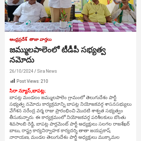
ఆంధ్రప్రదేశ్
తాజా వార్తలు
జమ్ములపాలెంలో టీడీపీ సభ్యత్వ
నమోదు
26/10/2024
Sira News
Post Views:
210
సిరా న్యూస్,బాపట్ల;
బాపట్ల మండలం జమ్ములపాలెం గ్రామంలో తెలుగుదేశం పార్టీ
సభ్యత్వ నమోదు కార్యక్రమాన్ని బాపట్ల నియోజకవర్గ శాసనసభ్యులు
వేగేశన నరేంద్ర వర్మ రాజు ప్రారంభించి మొదటి శాశ్వత సభ్యత్వం
తీసుకున్నారు. ఈ కార్యక్రమంలో నియోజకవర్గ పరిశీలకులు బొంతు
శివసాంబి రెడ్డి, బాపట్ల పార్లమెంట్ పార్టీ అధ్యక్షులు సలగల రాజశేఖర్
బాబు, రాష్ట్ర కార్యనిర్వాహక కార్యదర్శి తాతా జయప్రకాష్
నారాయణ, మండల తెలుగుదేశం పార్టీ అధ్యక్షులు ముక్కామల