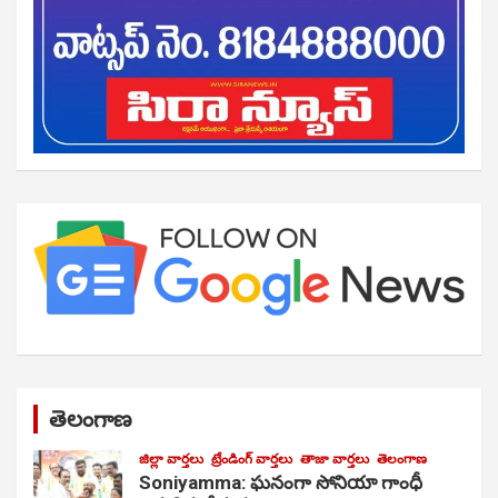
తెలంగాణ
జిల్లా వార్తలు
ట్రేండింగ్ వార్తలు
తాజా వార్తలు
తెలంగాణ
Soniyamma: ఘ‌నంగా సోనియా గాంధీ