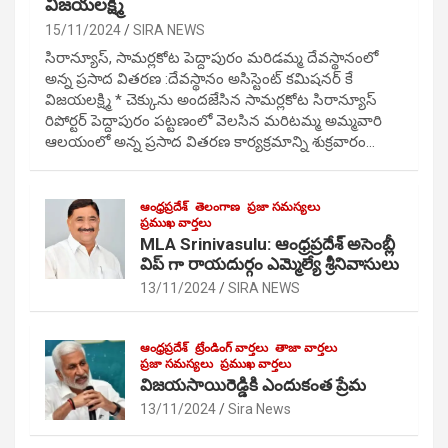
విజయలక్ష్మి
15/11/2024
SIRA NEWS
సిరాన్యూస్, సామర్లకోట పెద్దాపురం మరిడమ్మ దేవస్థానంలో
అన్న ప్రసాద వితరణ :దేవస్థానం అసిస్టెంట్ కమిషనర్ కే
విజయలక్ష్మి * చెక్కును అందజేసిన సామర్లకోట సిరాన్యూస్
రిపోర్టర్ పెద్దాపురం పట్టణంలో వెలసిన మరిటమ్మ అమ్మవారి
ఆలయంలో అన్న ప్రసాద వితరణ కార్యక్రమాన్ని శుక్రవారం…
ఆంధ్రప్రదేశ్
తెలంగాణ
ప్రజా సమస్యలు
ప్రముఖ వార్తలు
MLA Srinivasulu: ఆంధ్రప్రదేశ్ అసెంబ్లీ
విప్ గా రాయదుర్గం ఎమ్మెల్యే శ్రీనివాసులు
13/11/2024
SIRA NEWS
ఆంధ్రప్రదేశ్
ట్రేండింగ్ వార్తలు
తాజా వార్తలు
ప్రజా సమస్యలు
ప్రముఖ వార్తలు
విజయసాయిరెడ్డికి ఎందుకంత ప్రేమ
13/11/2024
Sira News