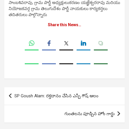
సాంబశివరావు, గ్రామ పార్టీ అధ్యక్షులుకరణం యజ్ఞేశ్వరరావు మరియు
నియోజకవర్గ గ్రామ తెలుగుదేశం పార్టీ నాయకులు కార్యకర్తలు
తదితరులు పాల్గొన్నారు
Share this News…
Post
SP Goush Alam: ర‌క్త‌దానం చేసిన ఎస్పీ గౌష్ ఆలం
navigation
గుంతలను పూడ్చిన హోం గార్డు