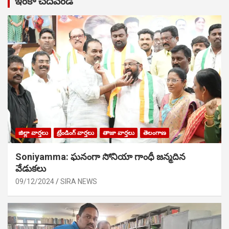
ఇంకా చదవండి
జిల్లా వార్తలు
ట్రేండింగ్ వార్తలు
తాజా వార్తలు
తెలంగాణ
Soniyamma: ఘ‌నంగా సోనియా గాంధీ జ‌న్మ‌దిన
వేడుక‌లు
09/12/2024
SIRA NEWS