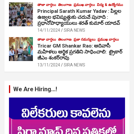
తాజా వార్తలు
తెలంగాణ
ప్రముఖ వార్తలు
విద్య & ఉద్యోగము
Principal Sarath Kumar Yadav : పిల్లల
ఉజ్వల భవిష్యత్తుకు చదువే పునాది :
ప్రధానోపాధ్యాయులు శరత్ కుమార్ యాదవ్
14/11/2024
SIRA NEWS
తాజా వార్తలు
తెలంగాణ
ప్రజా సమస్యలు
ప్రముఖ వార్తలు
Tricar GM Shankar Rao: ఆదివాసీ
మహిళలు ఆర్థిక ప్రగతిని సాధించాలి: ట్రైకార్
జీఎం శంకర్‌రావు
13/11/2024
SIRA NEWS
We Are Hiring…!