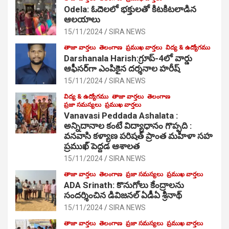
Odela: ఓదెల‌లో భక్తులతో కిటకిటలాడిన
ఆల‌యాలు
15/11/2024
SIRA NEWS
తాజా వార్తలు
తెలంగాణ
ప్రముఖ వార్తలు
విద్య & ఉద్యోగము
Darshanala Harish:గ్రూప్-4లో వార్డు
ఆఫీసర్‌గా ఎంపికైన దర్శనాల హరీష్
15/11/2024
SIRA NEWS
విద్య & ఉద్యోగము
తాజా వార్తలు
తెలంగాణ
ప్రజా సమస్యలు
ప్రముఖ వార్తలు
Vanavasi Peddada Ashalata :
అన్నిదానాల కంటే విద్యాధానం గొప్పది :
వనవాసి కళ్యాణ పరిషత్ ప్రాంత మహిళా సహ
ప్రముఖ్ పెద్దడ ఆశాలత
15/11/2024
SIRA NEWS
తాజా వార్తలు
తెలంగాణ
ప్రజా సమస్యలు
ప్రముఖ వార్తలు
ADA Srinath: కొనుగోలు కేంద్రాల‌ను
సంద‌ర్శించిన డివిజనల్ ఏడీఏ శ్రీనాథ్
15/11/2024
SIRA NEWS
తాజా వార్తలు
తెలంగాణ
ప్రజా సమస్యలు
ప్రముఖ వార్తలు