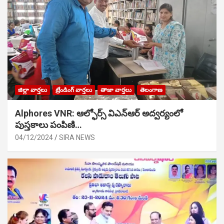
జిల్లా వార్తలు
ట్రేండింగ్ వార్తలు
తాజా వార్తలు
తెలంగాణ
Alphores VNR: ఆల్ఫోర్స్ విఎన్ఆర్ అద్వర్యంలో
పుస్తకాలు పంపిణి…
04/12/2024
SIRA NEWS