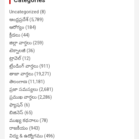
Categories
Uncategorized
(8)
ఆంధ్రప్రదేశ్
(5,789)
ఆరోగ్యం
(184)
క్రీడలు
(44)
జిల్లా వార్తలు
(259)
టెక్నాలజీ
(36)
ట్రావెల్
(12)
ట్రేండింగ్ వార్తలు
(911)
తాజా వార్తలు
(19,271)
తెలంగాణ
(11,181)
ప్రజా సమస్యలు
(2,681)
ప్రముఖ వార్తలు
(2,286)
ఫ్యాషన్
(6)
బిజినెస్
(65)
ముఖ్య కథనాలు
(78)
రాజకీయం
(943)
విద్య & ఉద్యోగము
(496)