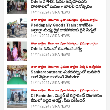
Odela ZPHS: ఓదెల జ‌డ్పీహెచ్ఎస్
పాఠ‌శాల‌లో ఘనంగా బాలల దినోత్సవం
14/11/2024
SIRA NEWS
తాజా వార్తలు
తెలంగాణ
ప్రజా సమస్యలు
ప్రముఖ వార్తలు
Peddapally Goods Train : కాజీపేట-
బల్లార్షా మధ్య రైళ్ల రాకపోకలకు గ్రీన్ సిగ్నల్
14/11/2024
SIRA NEWS
తాజా వార్తలు
తెలంగాణ
ప్రజా సమస్యలు
ప్రముఖ వార్తలు
Odela: ఓదెలలో కులగణన సర్వే
14/11/2024
SIRA NEWS
తాజా వార్తలు
తెలంగాణ
ప్రముఖ వార్తలు
విద్య & ఉద్యోగము
Sankarapatnam: శంకరపట్నంలో జవహర్
లాల్ నెహ్రూ జయంతి వేడుకలు
14/11/2024
SIRA NEWS
తాజా వార్తలు
తెలంగాణ
ప్రజా సమస్యలు
ప్రముఖ వార్తలు
CI Faninder: మిస్టర్ టి రెస్టారెంట్ దొంగతనం
కేసులో ఇద్దరి అరెస్ట్ : సీఐ ఫణిందర్
14/11/2024
SIRA NEWS