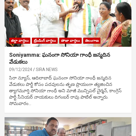
జిల్లా వార్తలు
ట్రేండింగ్ వార్తలు
తాజా వార్తలు
తెలంగాణ
Soniyamma: ఘ‌నంగా సోనియా గాంధీ జ‌న్మ‌దిన
వేడుక‌లు
09/12/2024
SIRA NEWS
సిరా న్యూస్, ఆదిలాబాద్ ఘ‌నంగా సోనియా గాంధీ జ‌న్మ‌దిన
వేడుక‌లు పార్టీ కోసం ప‌ద‌వుల‌ను తృణ ప్రాయంగా త్య‌జించిన
త్యాగమూర్తి సోనియా గాంధీ అని మాజీ మున్సిప‌ల్ చైర్మ‌న్, కాంగ్రెస్
పార్టీ సీనియ‌ర్ నాయ‌కులు దిగంబ‌ర్ రావు పాటిల్ అన్నారు.
సోమవారం…