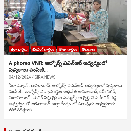
జిల్లా వార్తలు
ట్రేండింగ్ వార్తలు
తాజా వార్తలు
తెలంగాణ
Alphores VNR: ఆల్ఫోర్స్ విఎన్ఆర్ అద్వర్యంలో
పుస్తకాలు పంపిణి…
04/12/2024
SIRA NEWS
సిరా న్యూస్, ఆదిలాబాద్: ఆల్ఫోర్స్ విఎన్ఆర్ అద్వర్యంలో పుస్తకాలు
పంపిణి… ఆల్ఫోర్స్ విద్యాసంస్థల అధినేత ఆదిలాబాద్, కరీంనగర్,
నిజామాబాద్, మెదక్ పట్టభద్రుల ఎమ్మెల్సీ అభ్యర్థి వి నరేందర్ రెడ్డి
అధ్వర్యం లో ఆదిలాబాద్ జిల్లా కేంద్రం లో పలువురు అభ్యర్థులకు
పోటిప‌రీక్ష‌ల‌కు…