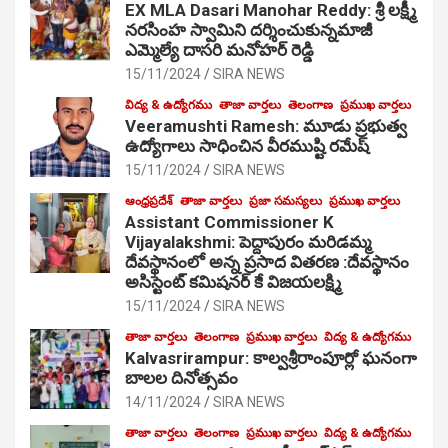
EX MLA Dasari Manohar Reddy: శ్రీ లక్ష్మీ
నరసింహ స్వామిని దర్శించుకున్నమాజీ
ఎమ్మెల్యే దాసరి మనోహర్ రెడ్డి
15/11/2024
SIRA NEWS
విద్య & ఉద్యోగము
తాజా వార్తలు
తెలంగాణ
ప్రముఖ వార్తలు
Veeramushti Ramesh: మూడు ప్రభుత్వ
ఉద్యోగాలు సాధించిన వీరముష్టి రమేష్
15/11/2024
SIRA NEWS
ఆంధ్రప్రదేశ్
తాజా వార్తలు
ప్రజా సమస్యలు
ప్రముఖ వార్తలు
Assistant Commissioner K
Vijayalakshmi: పెద్దాపురం మరిడమ్మ
దేవస్థానంలో అన్న ప్రసాద వితరణ :దేవస్థానం
అసిస్టెంట్ కమిషనర్ కే విజయలక్ష్మి
15/11/2024
SIRA NEWS
తాజా వార్తలు
తెలంగాణ
ప్రముఖ వార్తలు
విద్య & ఉద్యోగము
Kalvasrirampur: కాల్వశ్రీరాంపూర్లో ఘనంగా
బాలల దినోత్సవం
14/11/2024
SIRA NEWS
తాజా వార్తలు
తెలంగాణ
ప్రముఖ వార్తలు
విద్య & ఉద్యోగము