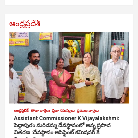
ఆంధ్రప్రదేశ్
ఆంధ్రప్రదేశ్
తాజా వార్తలు
ప్రజా సమస్యలు
ప్రముఖ వార్తలు
Assistant Commissioner K Vijayalakshmi:
పెద్దాపురం మరిడమ్మ దేవస్థానంలో అన్న ప్రసాద
వితరణ :దేవస్థానం అసిస్టెంట్ కమిషనర్ కే