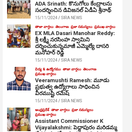
ADA Srinath: కొనుగోలు కేంద్రాల‌ను
సంద‌ర్శించిన డివిజనల్ ఏడీఏ శ్రీనాథ్
15/11/2024
SIRA NEWS
తాజా వార్తలు
తెలంగాణ
ప్రజా సమస్యలు
ప్రముఖ వార్తలు
EX MLA Dasari Manohar Reddy:
శ్రీ లక్ష్మీ నరసింహ స్వామిని
దర్శించుకున్నమాజీ ఎమ్మెల్యే దాసరి
మనోహర్ రెడ్డి
15/11/2024
SIRA NEWS
విద్య & ఉద్యోగము
తాజా వార్తలు
తెలంగాణ
ప్రముఖ వార్తలు
Veeramushti Ramesh: మూడు
ప్రభుత్వ ఉద్యోగాలు సాధించిన
వీరముష్టి రమేష్
15/11/2024
SIRA NEWS
ఆంధ్రప్రదేశ్
తాజా వార్తలు
ప్రజా సమస్యలు
ప్రముఖ వార్తలు
Assistant Commissioner K
Vijayalakshmi: పెద్దాపురం మరిడమ్మ