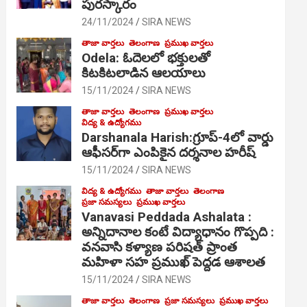
పురస్కారం
24/11/2024
SIRA NEWS
తాజా వార్తలు
తెలంగాణ
ప్రముఖ వార్తలు
Odela: ఓదెల‌లో భక్తులతో
కిటకిటలాడిన ఆల‌యాలు
15/11/2024
SIRA NEWS
తాజా వార్తలు
తెలంగాణ
ప్రముఖ వార్తలు
విద్య & ఉద్యోగము
Darshanala Harish:గ్రూప్-4లో వార్డు
ఆఫీసర్‌గా ఎంపికైన దర్శనాల హరీష్
15/11/2024
SIRA NEWS
విద్య & ఉద్యోగము
తాజా వార్తలు
తెలంగాణ
ప్రజా సమస్యలు
ప్రముఖ వార్తలు
Vanavasi Peddada Ashalata :
అన్నిదానాల కంటే విద్యాధానం గొప్పది :
వనవాసి కళ్యాణ పరిషత్ ప్రాంత
మహిళా సహ ప్రముఖ్ పెద్దడ ఆశాలత
15/11/2024
SIRA NEWS
తాజా వార్తలు
తెలంగాణ
ప్రజా సమస్యలు
ప్రముఖ వార్తలు