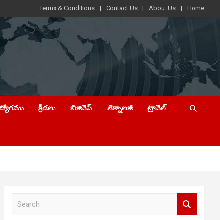
Terms & Conditions
Contact Us
About Us
Home
ఉద్యోగము
క్రీడలు
బిజినెస్
టెక్నాలజీ
ట్రావెల్
S
e
a