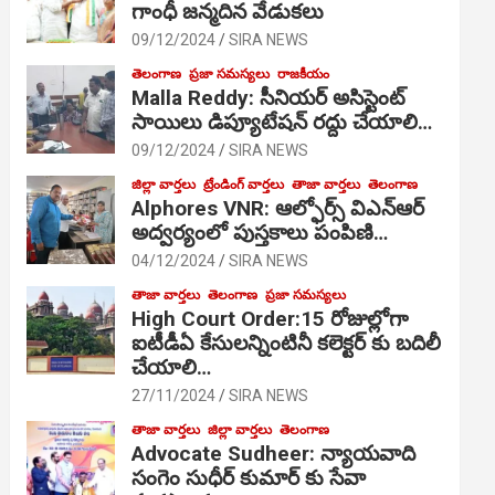
గాంధీ జ‌న్మ‌దిన వేడుక‌లు
09/12/2024
SIRA NEWS
తెలంగాణ
ప్రజా సమస్యలు
రాజకీయం
Malla Reddy: సీనియర్ అసిస్టెంట్
సాయిలు డిప్యూటేషన్ రద్దు చేయాలి…
09/12/2024
SIRA NEWS
జిల్లా వార్తలు
ట్రేండింగ్ వార్తలు
తాజా వార్తలు
తెలంగాణ
Alphores VNR: ఆల్ఫోర్స్ విఎన్ఆర్
అద్వర్యంలో పుస్తకాలు పంపిణి…
04/12/2024
SIRA NEWS
తాజా వార్తలు
తెలంగాణ
ప్రజా సమస్యలు
High Court Order:15 రోజుల్లోగా
ఐటీడీఏ కేసులన్నింటినీ కలెక్టర్ కు బదిలీ
చేయాలి…
27/11/2024
SIRA NEWS
తాజా వార్తలు
జిల్లా వార్తలు
తెలంగాణ
Advocate Sudheer: న్యాయవాది
సంగెం సుధీర్ కుమార్ కు సేవా