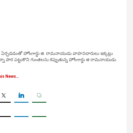
తలు ఏర్పడడంతో హోంగార్డు జి. రామనాయుడు వాహనదారులు ఇక్కట్లు
ున్నా పార పట్టుకొని గుంతలను కప్పుతున్న హోంగార్డు జి రామనాయుడు
his News…