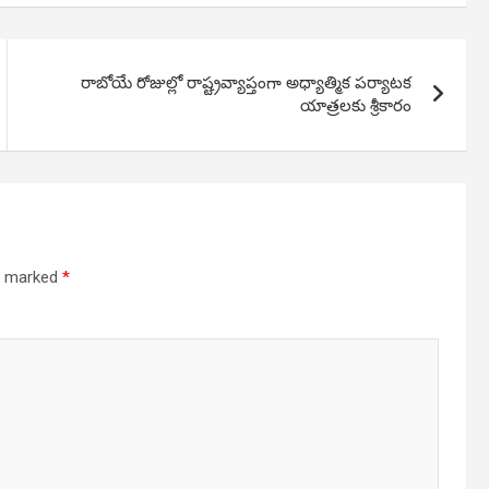
రాబోయే రోజుల్లో రాష్ట్రవ్యాప్తంగా అధ్యాత్మిక పర్యాటక
యాత్రలకు శ్రీకారం
re marked
*