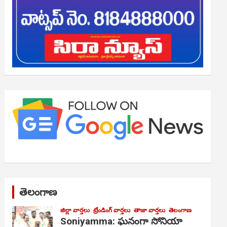
తెలంగాణ
జిల్లా వార్తలు
ట్రేండింగ్ వార్తలు
తాజా వార్తలు
తెలంగాణ
Soniyamma: ఘ‌నంగా సోనియా