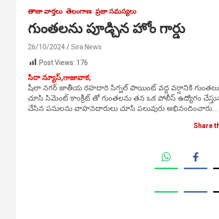
తాజా వార్తలు
తెలంగాణ
ప్రజా సమస్యలు
గుంతలను పూడ్చిన హోం గార్డు
26/10/2024
Sira News
Post Views:
176
సిరా న్యూస్,గాజువాక;
షీలా నగర్ జాతీయ రహదారి సిగ్నల్ పాయింట్ వద్ద వర్షానికి గుం
చూసి సిమెంట్ కాంక్రీట్ తో గుంతలను తన ఒక పోలీస్ ఉద్యోగం చేస్త
చేసిన పనులను వాహనదారులు చూసి పలువురు అభినందించారు….
Share t