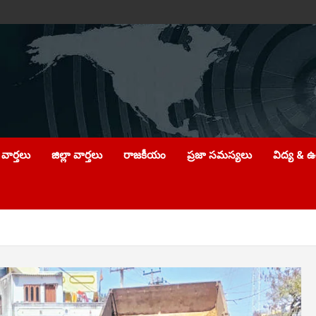
వార్తలు
జిల్లా వార్తలు
రాజకీయం
ప్రజా సమస్యలు
విద్య & 