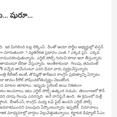
లు… షురూ…
ఇక మిగిలింది ఓట్ల లెక్కింపే.. దీంతో ఆయా పార్టీల అభ్యర్థుల్లో టెన్షన్..
ంగా మారుతుందా..? వ్యతిరేకత ప్రభావం ఎంత..? ఎక్కడ ప్లస్.. ఎక్కడ
ామునకలవుతున్నారు.. ఎగ్జిట్ పోల్స్ గురించి కూడా ఆరా తీస్తున్నారు.
వుతాయంటూ బేరిజు వేస్తున్నారు.. అంతేకాకుండా.. గెలుపు, తమదంటే
ి వచ్చేది తామేనంటూ ఎవరి ధీమా వారు వ్యక్తంచేస్తున్నారు.
త్రి కేటీఆర్‌ అంటే, తొమ్మిదో తారీఖున కాంగ్రెస్‌ ప్రభుత్వాన్ని ఏర్పాటు
డా తాము కీరోల్ పోషించబోతున్నట్టు చెబుతోంది.
ేలిన మాటల తూటాలు.. ఇప్పుడు సైలెంట్ అయి నిశితంగా
టు అంచనాలు, ఇటు ఎగ్జిట్ పోల్స్ ఉత్కంఠ నడుమ.. తెలంగాణలో కౌన్
ి చూపు గెలుపు ఎవరన్నది.. అనే దానిపైనే ఉంది.. ఈ క్రమంలో మళ్లీ
ోంది.. బీఆర్ఎస్, కాంగ్రెస్ మధ్య టఫ్ ఫైట్ ఉందని ఎగ్జిట్ పోల్స్
ే అవకాశముందని పలువురు పేర్కొంటున్నారు. ఇప్పటికే.. విమానాలు,
జిక మాధ్యమాల్లో వార్తలు వెల్లువెత్తుతున్నాయి. కర్ణాటక డిప్యూటీ సీఎం