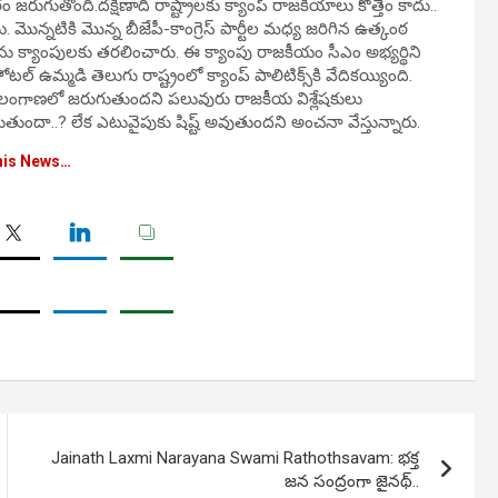
రుగుతోంది.దక్షిణాది రాష్ట్రాలకు క్యాంప్ రాజకీయాలు కొత్తేం కాదు..
. మొన్నటికి మొన్న బీజేపీ-కాంగ్రెస్ పార్టీల మధ్య జరిగిన ఉత్కంఠ
యేలను క్యాంపులకు తరలించారు. ఈ క్యాంపు రాజకీయం సీఎం అభ్యర్థిని
ఉమ్మడి తెలుగు రాష్ట్రంలో క్యాంప్ పాలిటిక్స్‌కి వేదికయ్యింది.
తెలంగాణలో జరుగుతుందని పలువురు రాజకీయ విశ్లేషకులు
తుందా..? లేక ఎటువైపుకు షిష్ట్ అవుతుందని అంచనా వేస్తున్నారు.
his News…
Jainath Laxmi Narayana Swami Rathothsavam: భక్త
జన సంద్రంగా జైనథ్‌..