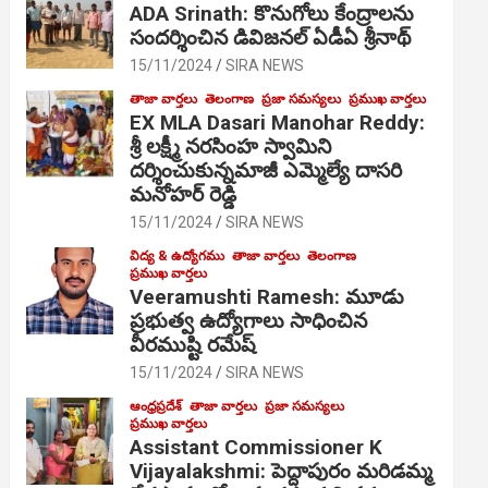
ADA Srinath: కొనుగోలు కేంద్రాల‌ను
సంద‌ర్శించిన డివిజనల్ ఏడీఏ శ్రీనాథ్
15/11/2024
SIRA NEWS
తాజా వార్తలు
తెలంగాణ
ప్రజా సమస్యలు
ప్రముఖ వార్తలు
EX MLA Dasari Manohar Reddy:
శ్రీ లక్ష్మీ నరసింహ స్వామిని
దర్శించుకున్నమాజీ ఎమ్మెల్యే దాసరి
మనోహర్ రెడ్డి
15/11/2024
SIRA NEWS
విద్య & ఉద్యోగము
తాజా వార్తలు
తెలంగాణ
ప్రముఖ వార్తలు
Veeramushti Ramesh: మూడు
ప్రభుత్వ ఉద్యోగాలు సాధించిన
వీరముష్టి రమేష్
15/11/2024
SIRA NEWS
ఆంధ్రప్రదేశ్
తాజా వార్తలు
ప్రజా సమస్యలు
ప్రముఖ వార్తలు
Assistant Commissioner K
Vijayalakshmi: పెద్దాపురం మరిడమ్మ