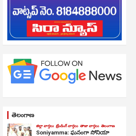
తెలంగాణ
జిల్లా వార్తలు
ట్రేండింగ్ వార్తలు
తాజా వార్తలు
తెలంగాణ
Soniyamma: ఘ‌నంగా సోనియా