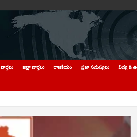
వార్తలు
జిల్లా వార్తలు
రాజకీయం
ప్రజా సమస్యలు
విద్య & 
…