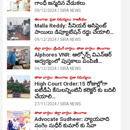
గాంధీ జ‌న్మ‌దిన వేడుక‌లు
09/12/2024
SIRA NEWS
తెలంగాణ
ప్రజా సమస్యలు
రాజకీయం
Malla Reddy: సీనియర్ అసిస్టెంట్
సాయిలు డిప్యూటేషన్ రద్దు చేయాలి…
09/12/2024
SIRA NEWS
జిల్లా వార్తలు
ట్రేండింగ్ వార్తలు
తాజా వార్తలు
తెలంగాణ
Alphores VNR: ఆల్ఫోర్స్ విఎన్ఆర్
అద్వర్యంలో పుస్తకాలు పంపిణి…
04/12/2024
SIRA NEWS
తాజా వార్తలు
తెలంగాణ
ప్రజా సమస్యలు
High Court Order:15 రోజుల్లోగా
ఐటీడీఏ కేసులన్నింటినీ కలెక్టర్ కు బదిలీ
చేయాలి…
27/11/2024
SIRA NEWS
తాజా వార్తలు
జిల్లా వార్తలు
తెలంగాణ
Advocate Sudheer: న్యాయవాది
సంగెం సుధీర్ కుమార్ కు సేవా