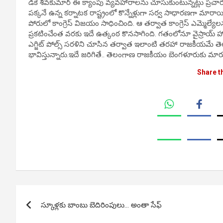
డీకే శివకుమార్ ఈ క్యాంపు వ్యవహారాలను చూసుకుంటున్నట్లు ప్రచారం జ
పక్కనే ఉన్న కర్నాటక రాష్ట్రంలో కొన్నేళ్లుగా సర్వ సాధారణగా మారాయి
పోరులో కాంగ్రెస్ విజయం సాధించింది. ఆ తర్వాత కాంగ్రెస్ ఎమ్మెల్
ప్రకటించేంత వరకు ఇదే ఉత్కంఠ కొనసాగింది. గతంలోనూ వైస్రాయ్ హోటల్ 
ఎగ్జిట్ పోల్స్ సరళిని చూసిన తర్వాత ఇలాంటి తరహా రాజకీయమే 
భావిస్తున్నారు.ఇదే జరిగితే.. తెలంగాణ రాజకీయం బెంగళూరుకు మారు
Share t
Post
స్కూళ్లకు బాంబు బెదిరింపులు… అంతా సేఫ్
navigation