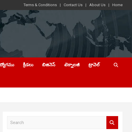
Terms & Conditions
Contact Us
About Us
Home
ఉద్యోగము
క్రీడలు
బిజినెస్
టెక్నాలజీ
ట్రావెల్
S
e
a