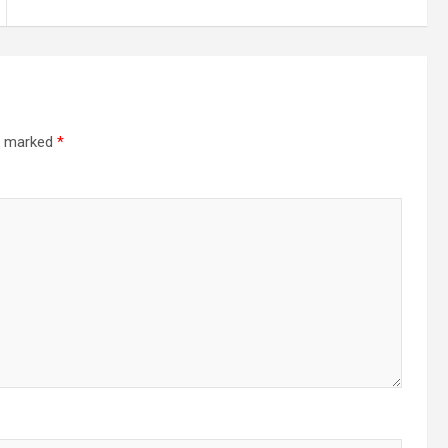
re marked
*