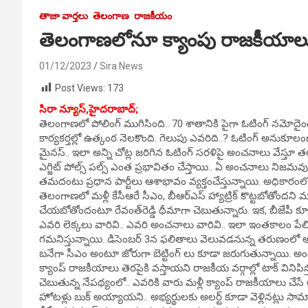
తాజా వార్తలు
తెలంగాణ
రాజకీయం
తెలంగాణలోనూ క్యాంపు రాజకీయా
01/12/2023
Sira News
Post Views:
173
సిరా న్యూస్,హైదరాబాద్;
తెలంగాణలో పోలింగ్‌ ముగిసింది.. 70 శాతానికి పైగా ఓటింగ్‌ నమోదైంది.. 
కార్యకర్తల్లో ఉత్కంఠ నెలకొంది. గెలుపు ఎవరిది..? ఓటింగ్ అనుకూల
మైనస్.. ఇలా అన్ని చోట్ల జరిగిన ఓటింగ్ సరళిపై అంచనాలు వేస్తూ తల
ఎగ్జిట్ పోల్స్ పల్స్ ఎంత ప్రభావితం చేస్తాయి.. ఏ అంచనాలు నిజమ
తమదంటు ప్రధాన పార్టీలు ఆశాభావం వ్యక్తంచేస్తున్నాయి. అధికారంలోక
తెలంగాణలో మళ్లీ కేసీఆరే సీఎం, బీఆర్‌ఎస్‌ హ్యాట్రిక్‌ కొట్టబోతోందని మం
చేయబోతోందంటూ రేవంత్‌రెడ్డి ధీమాగా చెబుతున్నారు. ఇక, బీజేపీ కూ
ఎవరి లెక్కలు వారివి.. ఎవరి అంచనాలు వారివి.. ఇలా ఇంతకాలం ప
గమనిస్తున్నాయి. డిసెంబర్ 3న ఫలితాలు వెలువడనున్న తరుణంలో అ
బనేగా సీఎం అంటూ జోరుగా బెట్టింగ్ లు కూడా జరుగుతున్నాయి. అందర
క్యాంప్ రాజకీయాలు తెరపైకి వస్తాయని రాజకీయ వర్గాల్లో టాక్ వినిపిస్త
చెబుతున్న నేపథ్యంలో.. ఎవరికి వారు మళ్లీ క్యాంప్ రాజకీయాలు చేస
హోటళ్లు బుక్ అయ్యాయని.. అభ్యర్థులకు అలర్ట్ కూడా వెళ్లినట్లు సామా