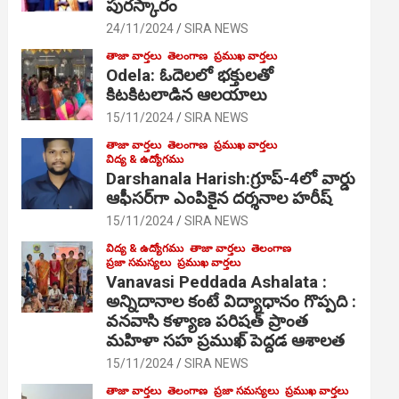
పురస్కారం
24/11/2024
SIRA NEWS
తాజా వార్తలు
తెలంగాణ
ప్రముఖ వార్తలు
Odela: ఓదెల‌లో భక్తులతో
కిటకిటలాడిన ఆల‌యాలు
15/11/2024
SIRA NEWS
తాజా వార్తలు
తెలంగాణ
ప్రముఖ వార్తలు
విద్య & ఉద్యోగము
Darshanala Harish:గ్రూప్-4లో వార్డు
ఆఫీసర్‌గా ఎంపికైన దర్శనాల హరీష్
15/11/2024
SIRA NEWS
విద్య & ఉద్యోగము
తాజా వార్తలు
తెలంగాణ
ప్రజా సమస్యలు
ప్రముఖ వార్తలు
Vanavasi Peddada Ashalata :
అన్నిదానాల కంటే విద్యాధానం గొప్పది :
వనవాసి కళ్యాణ పరిషత్ ప్రాంత
మహిళా సహ ప్రముఖ్ పెద్దడ ఆశాలత
15/11/2024
SIRA NEWS
తాజా వార్తలు
తెలంగాణ
ప్రజా సమస్యలు
ప్రముఖ వార్తలు