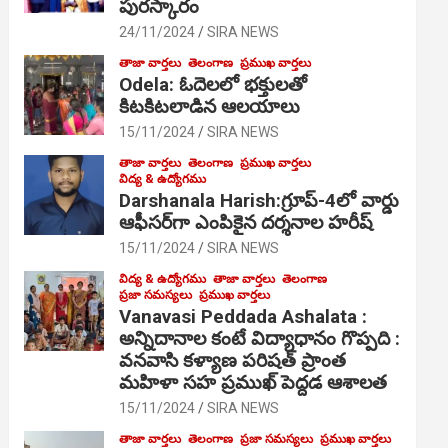
పురస్కారం
24/11/2024
SIRA NEWS
తాజా వార్తలు
తెలంగాణ
ప్రముఖ వార్తలు
Odela: ఓదెల‌లో భక్తులతో
కిటకిటలాడిన ఆల‌యాలు
15/11/2024
SIRA NEWS
తాజా వార్తలు
తెలంగాణ
ప్రముఖ వార్తలు
విద్య & ఉద్యోగము
Darshanala Harish:గ్రూప్-4లో వార్డు
ఆఫీసర్‌గా ఎంపికైన దర్శనాల హరీష్
15/11/2024
SIRA NEWS
విద్య & ఉద్యోగము
తాజా వార్తలు
తెలంగాణ
ప్రజా సమస్యలు
ప్రముఖ వార్తలు
Vanavasi Peddada Ashalata :
అన్నిదానాల కంటే విద్యాధానం గొప్పది :
వనవాసి కళ్యాణ పరిషత్ ప్రాంత
మహిళా సహ ప్రముఖ్ పెద్దడ ఆశాలత
15/11/2024
SIRA NEWS
తాజా వార్తలు
తెలంగాణ
ప్రజా సమస్యలు
ప్రముఖ వార్తలు