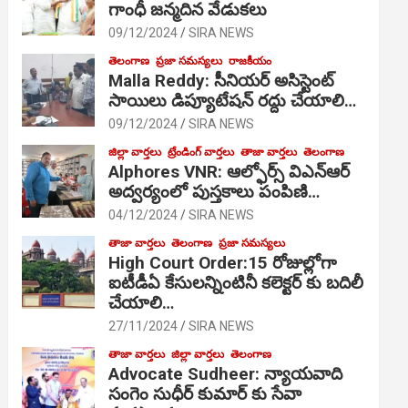
గాంధీ జ‌న్మ‌దిన వేడుక‌లు
09/12/2024
SIRA NEWS
తెలంగాణ
ప్రజా సమస్యలు
రాజకీయం
Malla Reddy: సీనియర్ అసిస్టెంట్
సాయిలు డిప్యూటేషన్ రద్దు చేయాలి…
09/12/2024
SIRA NEWS
జిల్లా వార్తలు
ట్రేండింగ్ వార్తలు
తాజా వార్తలు
తెలంగాణ
Alphores VNR: ఆల్ఫోర్స్ విఎన్ఆర్
అద్వర్యంలో పుస్తకాలు పంపిణి…
04/12/2024
SIRA NEWS
తాజా వార్తలు
తెలంగాణ
ప్రజా సమస్యలు
High Court Order:15 రోజుల్లోగా
ఐటీడీఏ కేసులన్నింటినీ కలెక్టర్ కు బదిలీ
చేయాలి…
27/11/2024
SIRA NEWS
తాజా వార్తలు
జిల్లా వార్తలు
తెలంగాణ
Advocate Sudheer: న్యాయవాది
సంగెం సుధీర్ కుమార్ కు సేవా