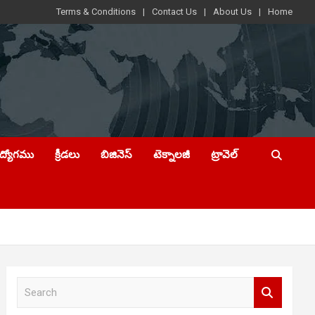
Terms & Conditions
Contact Us
About Us
Home
ఉద్యోగము
క్రీడలు
బిజినెస్
టెక్నాలజీ
ట్రావెల్
S
e
a