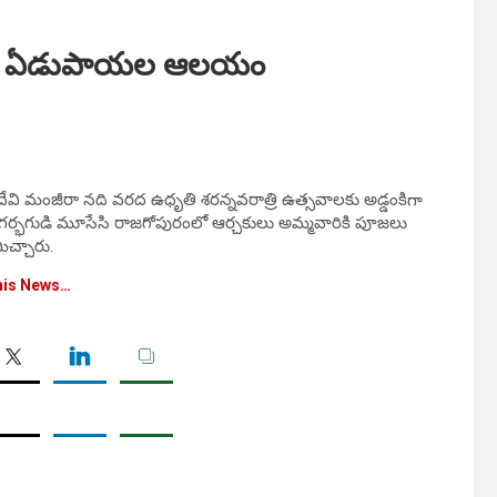
లోనే ఏడుపాయల ఆలయం
 మంజీరా నది వరద ఉధృతి శరన్నవరాత్రి ఉత్సవాలకు అడ్డంకిగా
గర్భగుడి మూసేసి రాజగోపురంలో ఆర్చకులు అమ్మవారికి పూజలు
ిచ్చారు.
his News…