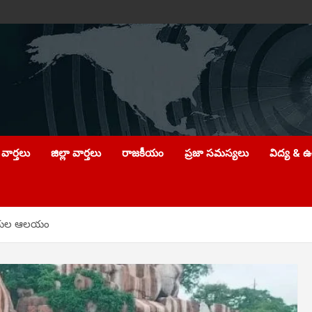
వార్తలు
జిల్లా వార్తలు
రాజకీయం
ప్రజా సమస్యలు
విద్య & 
పాయల ఆలయం