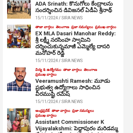
ADA Srinath: కొనుగోలు కేంద్రాల‌ను
సంద‌ర్శించిన డివిజనల్ ఏడీఏ శ్రీనాథ్
15/11/2024
SIRA NEWS
తాజా వార్తలు
తెలంగాణ
ప్రజా సమస్యలు
ప్రముఖ వార్తలు
EX MLA Dasari Manohar Reddy:
శ్రీ లక్ష్మీ నరసింహ స్వామిని
దర్శించుకున్నమాజీ ఎమ్మెల్యే దాసరి
మనోహర్ రెడ్డి
15/11/2024
SIRA NEWS
విద్య & ఉద్యోగము
తాజా వార్తలు
తెలంగాణ
ప్రముఖ వార్తలు
Veeramushti Ramesh: మూడు
ప్రభుత్వ ఉద్యోగాలు సాధించిన
వీరముష్టి రమేష్
15/11/2024
SIRA NEWS
ఆంధ్రప్రదేశ్
తాజా వార్తలు
ప్రజా సమస్యలు
ప్రముఖ వార్తలు
Assistant Commissioner K
Vijayalakshmi: పెద్దాపురం మరిడమ్మ