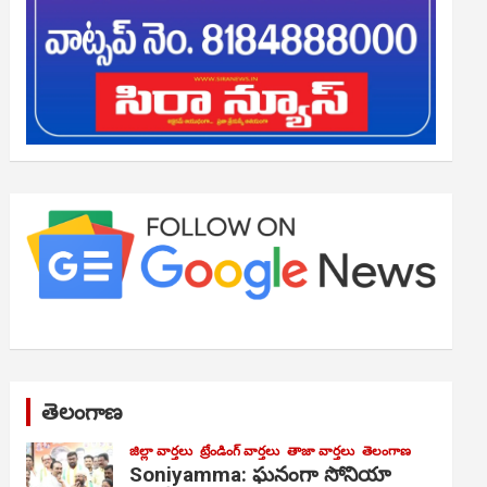
తెలంగాణ
జిల్లా వార్తలు
ట్రేండింగ్ వార్తలు
తాజా వార్తలు
తెలంగాణ
Soniyamma: ఘ‌నంగా సోనియా