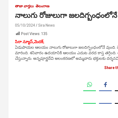
తాజా వార్తలు
తెలంగాణ
నాలుగు రోజులుగా జలదిగ్బంధం
05/10/2024
Sira News
Post Views:
135
సిరా న్యూస్,మెదక్;
ఏడుపాయల ఆలయం నాలుగు రోజులుగా జలదిగ్బంధంలోనే వుంది. దేవి
మారింది. శనివారం ఉదయానికి ఆలయం ఎదుట వరద కాస్త తగ్గింది. 
చేస్తున్నారు. అన్నపూర్ణదేవి అలంకరణలో అమ్మవారు భక్తులకు దర్శనమ
Share t