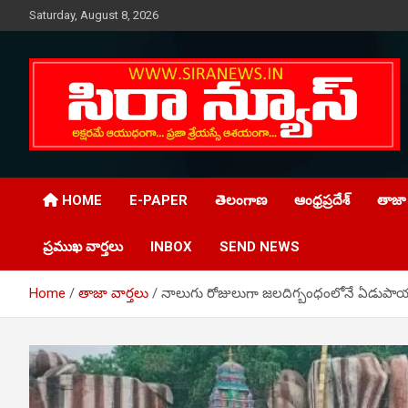
Skip
Saturday, August 8, 2026
to
content
Telugu Online News Daily
SIRA NEWS
HOME
E-PAPER
తెలంగాణ
ఆంధ్రప్రదేశ్
తాజా 
ప్రముఖ వార్తలు
INBOX
SEND NEWS
Home
తాజా వార్తలు
నాలుగు రోజులుగా జలదిగ్బంధంలోనే ఏడు