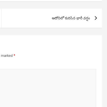
ఆదోనిలో కురిసిన భారీ వర్షం
re marked
*