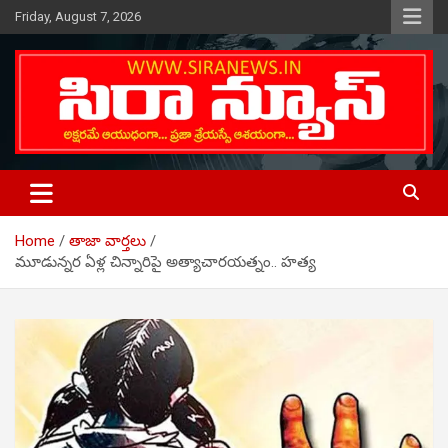
Skip
Friday, August 7, 2026
to
content
Telugu Online News Daily
SIRA NEWS
Home
తాజా వార్తలు
మూడున్నర ఏళ్ల చిన్నారిపై అత్యాచారయత్నం.. హత్య