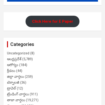
Click Here for E Paper
Categories
Uncategorized
(8)
ఆంధ్రప్రదేశ్
(5,789)
ఆరోగ్యం
(184)
క్రీడలు
(44)
జిల్లా వార్తలు
(259)
టెక్నాలజీ
(36)
ట్రావెల్
(12)
ట్రేండింగ్ వార్తలు
(911)
తాజా వార్తలు
(19,271)