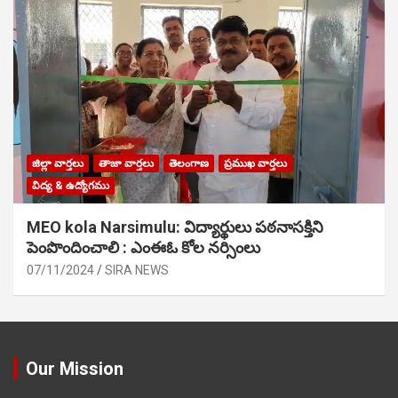
జిల్లా వార్తలు
తాజా వార్తలు
తెలంగాణ
ప్రముఖ వార్తలు
విద్య & ఉద్యోగము
MEO kola Narsimulu: విద్యార్థులు పఠ‌నాసక్తిని
పెంపొందించాలి : ఎంఈఓ కోల నర్సింలు
07/11/2024
SIRA NEWS
Our Mission