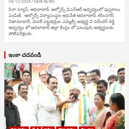
04/12/2024
SIRA NEWS
సిరా న్యూస్, ఆదిలాబాద్: ఆల్ఫోర్స్ విఎన్ఆర్ అద్వర్యంలో పుస్తకాలు
పంపిణి… ఆల్ఫోర్స్ విద్యాసంస్థల అధినేత ఆదిలాబాద్, కరీంనగర్,
నిజామాబాద్, మెదక్ పట్టభద్రుల ఎమ్మెల్సీ అభ్యర్థి వి నరేందర్ రెడ్డి
అధ్వర్యం లో ఆదిలాబాద్ జిల్లా కేంద్రం లో పలువురు అభ్యర్థులకు
పోటిప‌రీక్ష‌ల‌కు…
ఇంకా చదవండి