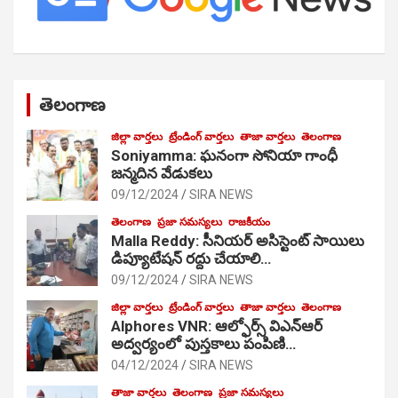
తెలంగాణ
జిల్లా వార్తలు
ట్రేండింగ్ వార్తలు
తాజా వార్తలు
తెలంగాణ
Soniyamma: ఘ‌నంగా సోనియా గాంధీ
జ‌న్మ‌దిన వేడుక‌లు
09/12/2024
SIRA NEWS
తెలంగాణ
ప్రజా సమస్యలు
రాజకీయం
Malla Reddy: సీనియర్ అసిస్టెంట్ సాయిలు
డిప్యూటేషన్ రద్దు చేయాలి…
09/12/2024
SIRA NEWS
జిల్లా వార్తలు
ట్రేండింగ్ వార్తలు
తాజా వార్తలు
తెలంగాణ
Alphores VNR: ఆల్ఫోర్స్ విఎన్ఆర్
అద్వర్యంలో పుస్తకాలు పంపిణి…
04/12/2024
SIRA NEWS
తాజా వార్తలు
తెలంగాణ
ప్రజా సమస్యలు