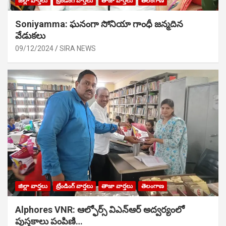
జిల్లా వార్తలు
ట్రేండింగ్ వార్తలు
తాజా వార్తలు
తెలంగాణ
Soniyamma: ఘ‌నంగా సోనియా గాంధీ జ‌న్మ‌దిన
వేడుక‌లు
09/12/2024
SIRA NEWS
జిల్లా వార్తలు
ట్రేండింగ్ వార్తలు
తాజా వార్తలు
తెలంగాణ
Alphores VNR: ఆల్ఫోర్స్ విఎన్ఆర్ అద్వర్యంలో
పుస్తకాలు పంపిణి…