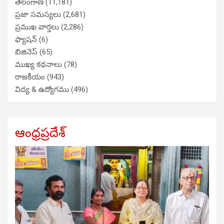
తెలంగాణ
(11,181)
ప్రజా సమస్యలు
(2,681)
ప్రముఖ వార్తలు
(2,286)
ఫ్యాషన్
(6)
బిజినెస్
(65)
ముఖ్య కథనాలు
(78)
రాజకీయం
(943)
విద్య & ఉద్యోగము
(496)
ఆంధ్రప్రదేశ్