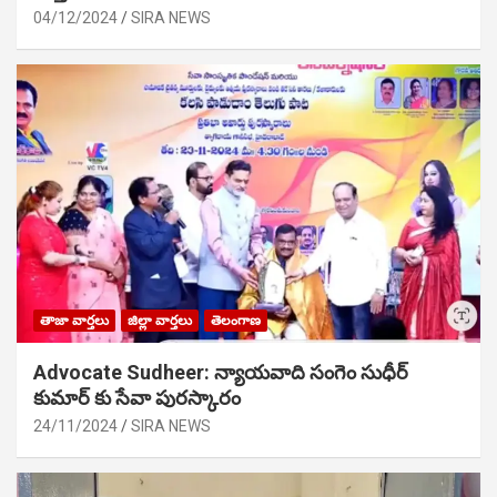
04/12/2024
SIRA NEWS
తాజా వార్తలు
జిల్లా వార్తలు
తెలంగాణ
Advocate Sudheer: న్యాయవాది సంగెం సుధీర్
కుమార్ కు సేవా పురస్కారం
24/11/2024
SIRA NEWS