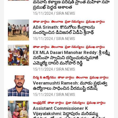
వనవాసి కళ్యాణ పరిషత్ ప్రాంత మహిళా సహ
ప్రముఖ్ పెద్దడ ఆశాలత
15/11/2024
SIRA NEWS
తాజా వార్తలు
తెలంగాణ
ప్రజా సమస్యలు
ప్రముఖ వార్తలు
ADA Srinath: కొనుగోలు కేంద్రాల‌ను
సంద‌ర్శించిన డివిజనల్ ఏడీఏ శ్రీనాథ్
15/11/2024
SIRA NEWS
తాజా వార్తలు
తెలంగాణ
ప్రజా సమస్యలు
ప్రముఖ వార్తలు
EX MLA Dasari Manohar Reddy: శ్రీ లక్ష్మీ
నరసింహ స్వామిని దర్శించుకున్నమాజీ
ఎమ్మెల్యే దాసరి మనోహర్ రెడ్డి
15/11/2024
SIRA NEWS
విద్య & ఉద్యోగము
తాజా వార్తలు
తెలంగాణ
ప్రముఖ వార్తలు
Veeramushti Ramesh: మూడు ప్రభుత్వ
ఉద్యోగాలు సాధించిన వీరముష్టి రమేష్
15/11/2024
SIRA NEWS
ఆంధ్రప్రదేశ్
తాజా వార్తలు
ప్రజా సమస్యలు
ప్రముఖ వార్తలు
Assistant Commissioner K
Vijayalakshmi: పెద్దాపురం మరిడమ్మ