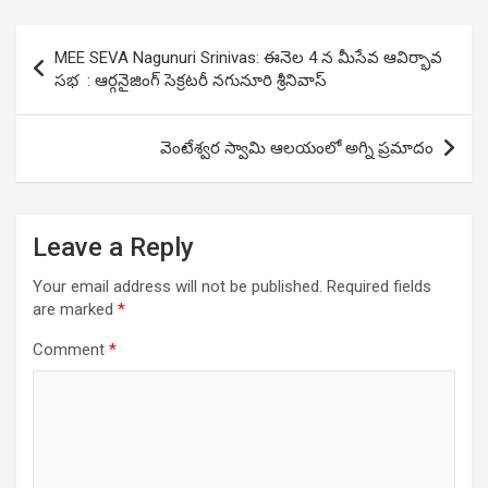
Post
MEE SEVA Nagunuri Srinivas: ఈనెల‌ 4 న మీసేవ ఆవిర్భావ
navigation
సభ : ఆర్గ‌నైజింగ్ సెక్రటరీ నగునూరి శ్రీనివాస్
వెంటేశ్వర స్వామి ఆలయంలో అగ్ని ప్రమాదం
Leave a Reply
Your email address will not be published.
Required fields
are marked
*
Comment
*