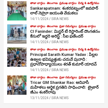
తాజా వార్తలు
తెలంగాణ
ప్రముఖ వార్తలు
విద్య & ఉద్యోగము
Sankarapatnam: శంకరపట్నంలో జవహర్
లాల్ నెహ్రూ జయంతి వేడుకలు
14/11/2024
SIRA NEWS
తాజా వార్తలు
తెలంగాణ
ప్రజా సమస్యలు
ప్రముఖ వార్తలు
CI Faninder: మిస్టర్ టి రెస్టారెంట్ దొంగతనం
కేసులో ఇద్దరి అరెస్ట్ : సీఐ ఫణిందర్
14/11/2024
SIRA NEWS
తాజా వార్తలు
తెలంగాణ
ప్రముఖ వార్తలు
విద్య & ఉద్యోగము
Principal Sarath Kumar Yadav : పిల్లల
ఉజ్వల భవిష్యత్తుకు చదువే పునాది :
ప్రధానోపాధ్యాయులు శరత్ కుమార్ యాదవ్
14/11/2024
SIRA NEWS
తాజా వార్తలు
తెలంగాణ
ప్రజా సమస్యలు
ప్రముఖ వార్తలు
Tricar GM Shankar Rao: ఆదివాసీ
మహిళలు ఆర్థిక ప్రగతిని సాధించాలి: ట్రైకార్
జీఎం శంకర్‌రావు
13/11/2024
SIRA NEWS