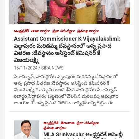
ఆంధ్రప్రదేశ్
తాజా వార్తలు
ప్రజా సమస్యలు
ప్రముఖ వార్తలు
Assistant Commissioner K Vijayalakshmi:
పెద్దాపురం మరిడమ్మ దేవస్థానంలో అన్న ప్రసాద
వితరణ :దేవస్థానం అసిస్టెంట్ కమిషనర్ కే
విజయలక్ష్మి
15/11/2024
SIRA NEWS
సిరాన్యూస్, సామర్లకోట పెద్దాపురం మరిడమ్మ దేవస్థానంలో
అన్న ప్రసాద వితరణ :దేవస్థానం అసిస్టెంట్ కమిషనర్ కే
విజయలక్ష్మి * చెక్కును అందజేసిన సామర్లకోట సిరాన్యూస్
రిపోర్టర్ పెద్దాపురం పట్టణంలో వెలసిన మరిటమ్మ అమ్మవారి
ఆలయంలో అన్న ప్రసాద వితరణ కార్యక్రమాన్ని శుక్రవారం…
ఆంధ్రప్రదేశ్
తెలంగాణ
ప్రజా సమస్యలు
ప్రముఖ వార్తలు
MLA Srinivasulu: ఆంధ్రప్రదేశ్ అసెంబ్లీ