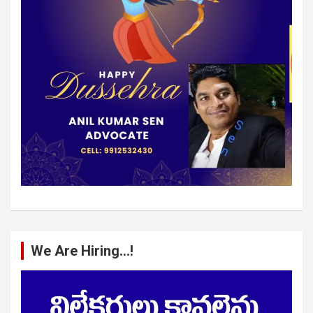
We Are Hiring…!