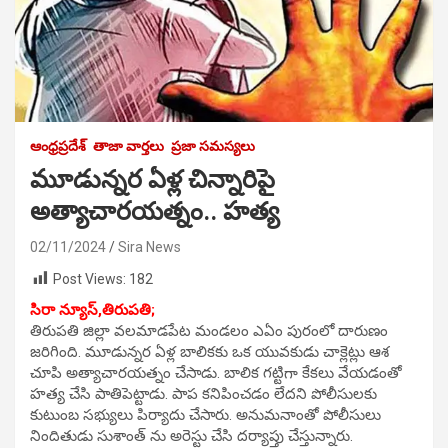
ఆంధ్రప్రదేశ్
తాజా వార్తలు
ప్రజా సమస్యలు
మూడున్నర ఏళ్ల చిన్నారిపై
అత్యాచారయత్నం.. హత్య
02/11/2024
Sira News
Post Views:
182
సిరా న్యూస్,తిరుపతి;
తిరుపతి జిల్లా వలమాడపేట మండలం ఎఏం పురంలో దారుణం
జరిగింది. మూడున్నర ఏళ్ల బాలికకు ఒక యువకుడు చాక్లెట్లు ఆశ
చూపి అత్యాచారయత్నం చేసాడు. బాలిక గట్టిగా కేకలు వేయడంతో
హత్య చేసి పాతిపెట్టాడు. పాప కనిపించడం లేదని పోలీసులకు
కుటుంబ సభ్యులు పిర్యాదు చేసారు. అనుమనాంతో పోలీసులు
నిందితుడు సుశాంత్ ను అరెస్టు చేసి దర్యాప్తు చేస్తున్నారు.