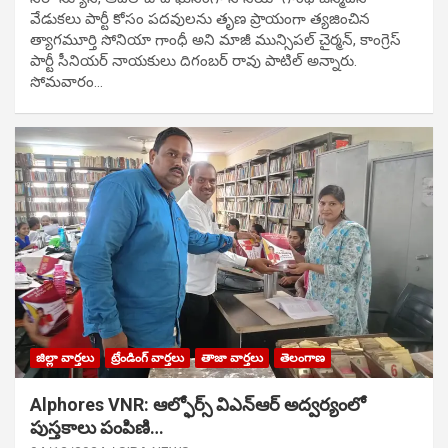
వేడుక‌లు పార్టీ కోసం ప‌ద‌వుల‌ను తృణ ప్రాయంగా త్య‌జించిన
త్యాగమూర్తి సోనియా గాంధీ అని మాజీ మున్సిప‌ల్ చైర్మ‌న్, కాంగ్రెస్
పార్టీ సీనియ‌ర్ నాయ‌కులు దిగంబ‌ర్ రావు పాటిల్ అన్నారు.
సోమవారం…
జిల్లా వార్తలు
ట్రేండింగ్ వార్తలు
తాజా వార్తలు
తెలంగాణ
Alphores VNR: ఆల్ఫోర్స్ విఎన్ఆర్ అద్వర్యంలో
పుస్తకాలు పంపిణి…