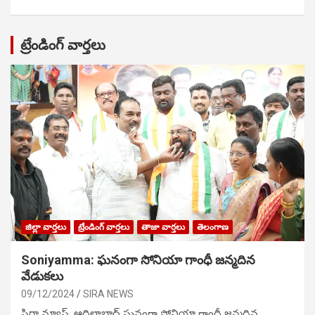
ట్రేండింగ్ వార్తలు
జిల్లా వార్తలు
ట్రేండింగ్ వార్తలు
తాజా వార్తలు
తెలంగాణ
Soniyamma: ఘ‌నంగా సోనియా గాంధీ జ‌న్మ‌దిన
వేడుక‌లు
09/12/2024
SIRA NEWS
సిరా న్యూస్, ఆదిలాబాద్ ఘ‌నంగా సోనియా గాంధీ జ‌న్మ‌దిన