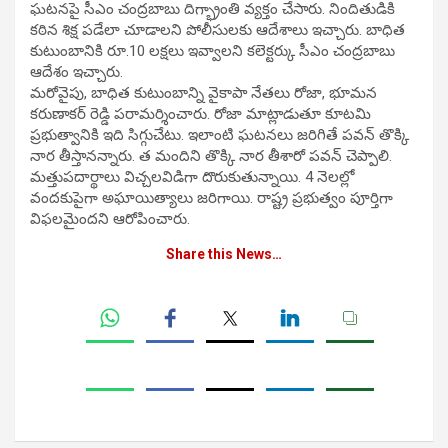
ఘటనపై సీఎం చంద్రబాబు దిగ్భ్రాంతి వ్యక్తం చేసారు. నిందితుడికి
కఠిన శిక్ష పడేలా చూడాలని పోలీసులకు ఆదేశాలు ఇచ్చారు. బాధిత
కుటుంబానికి రూ.10 లక్షలు ఇవ్వాలని కలెక్టర్కు సీఎం చంద్రబాబు
ఆదేశం ఇచ్చారు.
మరోవైపు, బాధిత కుటుంబాన్ని వైకాపా నేతలు రోజా, భూమన
కరుణాకర్ రెడ్డి పరామర్శించారు. రోజా మాట్లాడుతూ కూటమి
ప్రభుత్వానికి ఇది సిగ్గుచేటు. ఇలాంటి ఘటనలు జరిగితే పవన్ తొక్కి
నార తీస్తానన్నారు. త మందిని తొక్కి నార తీశారో పవన్ చెప్పాలి.
మత్తుపదార్థాలు విచ్చలవిడిగా దొరుకుతున్నాయి. 4 నెలల్లో
వందకుపైగా అఘాయిత్యాలు జరిగాయి. రాష్ట్ర ప్రభుత్వం పూర్తిగా
విఫలమైందని ఆరోపించారు.
Share this News…