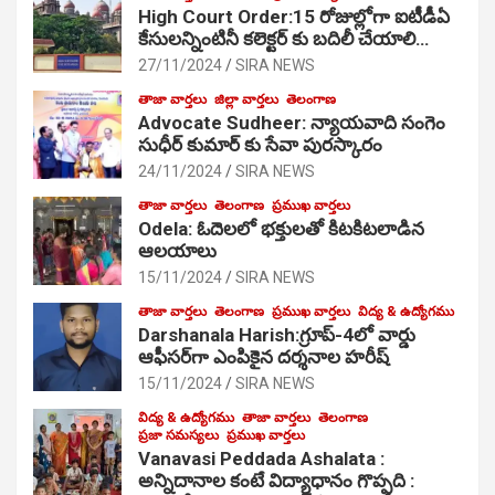
High Court Order:15 రోజుల్లోగా ఐటీడీఏ
కేసులన్నింటినీ కలెక్టర్ కు బదిలీ చేయాలి…
27/11/2024
SIRA NEWS
తాజా వార్తలు
జిల్లా వార్తలు
తెలంగాణ
Advocate Sudheer: న్యాయవాది సంగెం
సుధీర్ కుమార్ కు సేవా పురస్కారం
24/11/2024
SIRA NEWS
తాజా వార్తలు
తెలంగాణ
ప్రముఖ వార్తలు
Odela: ఓదెల‌లో భక్తులతో కిటకిటలాడిన
ఆల‌యాలు
15/11/2024
SIRA NEWS
తాజా వార్తలు
తెలంగాణ
ప్రముఖ వార్తలు
విద్య & ఉద్యోగము
Darshanala Harish:గ్రూప్-4లో వార్డు
ఆఫీసర్‌గా ఎంపికైన దర్శనాల హరీష్
15/11/2024
SIRA NEWS
విద్య & ఉద్యోగము
తాజా వార్తలు
తెలంగాణ
ప్రజా సమస్యలు
ప్రముఖ వార్తలు
Vanavasi Peddada Ashalata :
అన్నిదానాల కంటే విద్యాధానం గొప్పది :