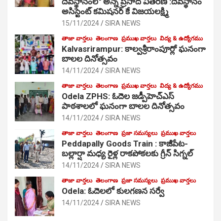
దేవస్థానంలో అన్న ప్రసాద వితరణ :దేవస్థానం
అసిస్టెంట్ కమిషనర్ కే విజయలక్ష్మి
15/11/2024
SIRA NEWS
తాజా వార్తలు
తెలంగాణ
ప్రముఖ వార్తలు
విద్య & ఉద్యోగము
Kalvasrirampur: కాల్వశ్రీరాంపూర్లో ఘనంగా
బాలల దినోత్సవం
14/11/2024
SIRA NEWS
తాజా వార్తలు
తెలంగాణ
ప్రముఖ వార్తలు
విద్య & ఉద్యోగము
Odela ZPHS: ఓదెల జ‌డ్పీహెచ్ఎస్
పాఠ‌శాల‌లో ఘనంగా బాలల దినోత్సవం
14/11/2024
SIRA NEWS
తాజా వార్తలు
తెలంగాణ
ప్రజా సమస్యలు
ప్రముఖ వార్తలు
Peddapally Goods Train : కాజీపేట-
బల్లార్షా మధ్య రైళ్ల రాకపోకలకు గ్రీన్ సిగ్నల్
14/11/2024
SIRA NEWS
తాజా వార్తలు
తెలంగాణ
ప్రజా సమస్యలు
ప్రముఖ వార్తలు
Odela: ఓదెలలో కులగణన సర్వే
14/11/2024
SIRA NEWS