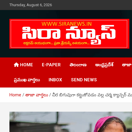
Skip
Thursday, August 6, 2026
to
content
Telugu Online News Daily
SIRA NEWS
HOME
E-PAPER
తెలంగాణ
ఆంధ్రప్రదేశ్
తాజా 
ప్రముఖ వార్తలు
INBOX
SEND NEWS
Home
తాజా వార్తలు
చీర బిగువుగా కట్టుకోవడం వల్ల చర్మ క్యాన్సర్‌ మ