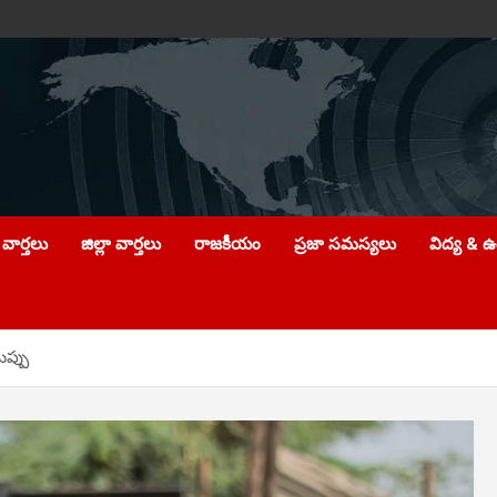
వార్తలు
జిల్లా వార్తలు
రాజకీయం
ప్రజా సమస్యలు
విద్య & 
ుప్పు