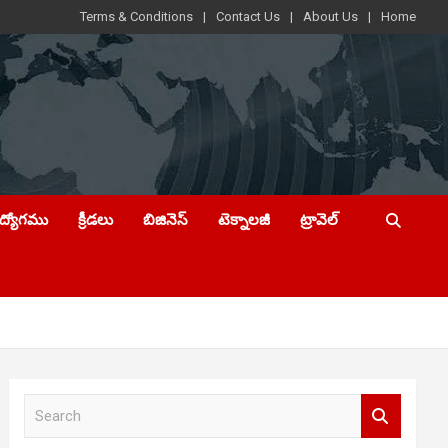
Terms & Conditions
Contact Us
About Us
Home
ఉద్యోగము
క్రీడలు
బిజినెస్
టెక్నాలజీ
ట్రావెల్
S
e
a