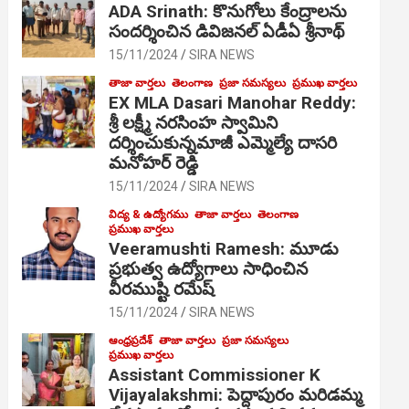
ADA Srinath: కొనుగోలు కేంద్రాల‌ను
సంద‌ర్శించిన డివిజనల్ ఏడీఏ శ్రీనాథ్
15/11/2024
SIRA NEWS
తాజా వార్తలు
తెలంగాణ
ప్రజా సమస్యలు
ప్రముఖ వార్తలు
EX MLA Dasari Manohar Reddy:
శ్రీ లక్ష్మీ నరసింహ స్వామిని
దర్శించుకున్నమాజీ ఎమ్మెల్యే దాసరి
మనోహర్ రెడ్డి
15/11/2024
SIRA NEWS
విద్య & ఉద్యోగము
తాజా వార్తలు
తెలంగాణ
ప్రముఖ వార్తలు
Veeramushti Ramesh: మూడు
ప్రభుత్వ ఉద్యోగాలు సాధించిన
వీరముష్టి రమేష్
15/11/2024
SIRA NEWS
ఆంధ్రప్రదేశ్
తాజా వార్తలు
ప్రజా సమస్యలు
ప్రముఖ వార్తలు
Assistant Commissioner K
Vijayalakshmi: పెద్దాపురం మరిడమ్మ