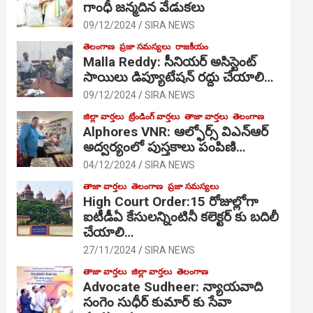
గాంధీ జ‌న్మ‌దిన వేడుక‌లు
09/12/2024
SIRA NEWS
తెలంగాణ
ప్రజా సమస్యలు
రాజకీయం
Malla Reddy: సీనియర్ అసిస్టెంట్
సాయిలు డిప్యూటేషన్ రద్దు చేయాలి…
09/12/2024
SIRA NEWS
జిల్లా వార్తలు
ట్రేండింగ్ వార్తలు
తాజా వార్తలు
తెలంగాణ
Alphores VNR: ఆల్ఫోర్స్ విఎన్ఆర్
అద్వర్యంలో పుస్తకాలు పంపిణి…
04/12/2024
SIRA NEWS
తాజా వార్తలు
తెలంగాణ
ప్రజా సమస్యలు
High Court Order:15 రోజుల్లోగా
ఐటీడీఏ కేసులన్నింటినీ కలెక్టర్ కు బదిలీ
చేయాలి…
27/11/2024
SIRA NEWS
తాజా వార్తలు
జిల్లా వార్తలు
తెలంగాణ
Advocate Sudheer: న్యాయవాది
సంగెం సుధీర్ కుమార్ కు సేవా