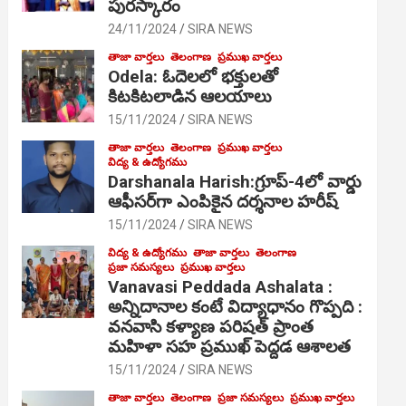
పురస్కారం
24/11/2024
SIRA NEWS
తాజా వార్తలు
తెలంగాణ
ప్రముఖ వార్తలు
Odela: ఓదెల‌లో భక్తులతో
కిటకిటలాడిన ఆల‌యాలు
15/11/2024
SIRA NEWS
తాజా వార్తలు
తెలంగాణ
ప్రముఖ వార్తలు
విద్య & ఉద్యోగము
Darshanala Harish:గ్రూప్-4లో వార్డు
ఆఫీసర్‌గా ఎంపికైన దర్శనాల హరీష్
15/11/2024
SIRA NEWS
విద్య & ఉద్యోగము
తాజా వార్తలు
తెలంగాణ
ప్రజా సమస్యలు
ప్రముఖ వార్తలు
Vanavasi Peddada Ashalata :
అన్నిదానాల కంటే విద్యాధానం గొప్పది :
వనవాసి కళ్యాణ పరిషత్ ప్రాంత
మహిళా సహ ప్రముఖ్ పెద్దడ ఆశాలత
15/11/2024
SIRA NEWS
తాజా వార్తలు
తెలంగాణ
ప్రజా సమస్యలు
ప్రముఖ వార్తలు