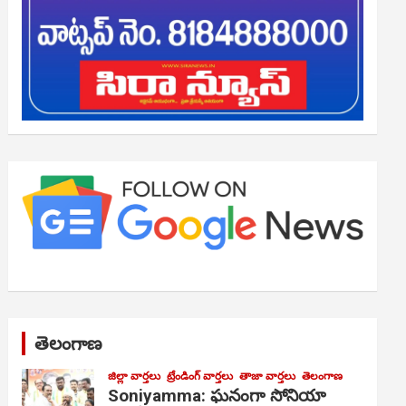
తెలంగాణ
జిల్లా వార్తలు
ట్రేండింగ్ వార్తలు
తాజా వార్తలు
తెలంగాణ
Soniyamma: ఘ‌నంగా సోనియా