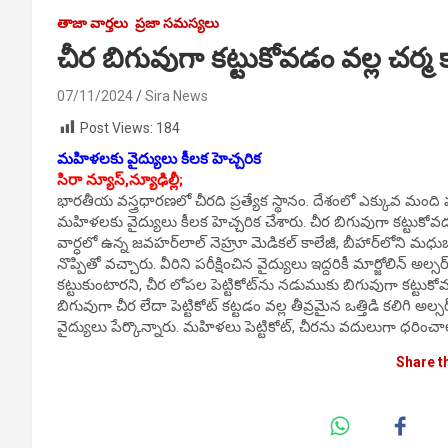
తాజా వార్తలు
ప్రజా సమస్యలు
చీర బిగువుగా కట్టుకోవడం వల్ల చర్మ క్
07/11/2024
Sira News
Post Views:
184
మహిళలకు వైద్యులు కీలక హెచ్చరిక
సిరా న్యూస్,న్యూఢిల్లీ;
భారతీయ వస్త్రధారణలో చీరది ప్రత్యేక స్థానం. దేశంలో ఎక్కువ మంది 
మహిళలకు వైద్యులు కీలక హెచ్చరిక చేశారు. చీర బిగువుగా కట్టుకోవడం
వార్ధలో ఉన్న జవహర్‌లాల్‌ నెహ్రూ మెడికల్‌ కాలేజీ, బీహార్‌లోని మధు
నొప్పితో వచ్చారు. వీరిని పరీక్షించిన వైద్యులు ఇద్దరికీ మార్జోలిన్‌ అల్సర
కట్టుకుంటారని, చీర లోపల పెట్టికోట్‌ను నడుముకు బిగువుగా కట్టుకోవడం
బిగువుగా చీర లేదా పెట్టికోట్‌ కట్టడం వల్ల తీవ్రమైన ఒత్తిడి కలిగి అ
వైద్యులు పేర్కొన్నారు. మహిళలు పెట్టికోట్‌, చీరను వదులుగా ధరిం
Share t