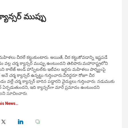
యాన్సర్‌ ముప్పు
మహిళలు చీరలే కట్టుకుంటారు. అయితే, చీర కట్టుకోవడాన్ని ఇష్టపడే
 వల్ల చర్మ క్యాన్సర్‌ ముప్పు ఉంటుందని తెలిపారు.మహారాష్ట్రలోని
బని కాలేజ్‌ అండ్‌ హాస్పిటల్‌కు ఇటీవల ఇద్దరు మహిళలు పార్శ్యంపై
్‌ అనే చర్మ క్యాన్సర్‌ ఉన్నట్టు గుర్తించారు.వీరిద్దరూ రోజూ చీర
 వల్లే చర్మ క్యాన్సర్‌ బారిన పడ్డారని వైద్యులు గుర్తించారు. నడుముకు
ల్సర్‌ ఏర్పడుతుందని, ఇది క్యాన్సర్‌గా మారే ప్రమాదం ఉంటుందని
చాలని సూచించారు.
his News…