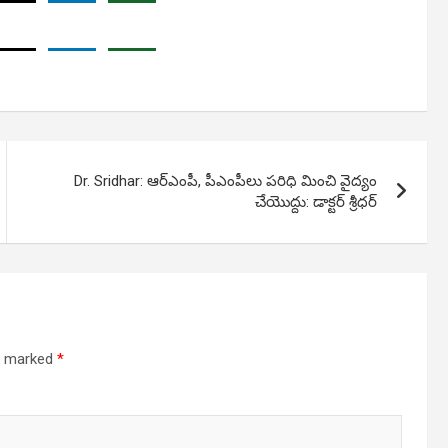
Dr. Sridhar: ఆర్ఎంపీ, పీఎంపీలు పరిధి మించి వైద్యం
చేయొద్దు: డాక్టర్ శ్రీధర్
re marked
*