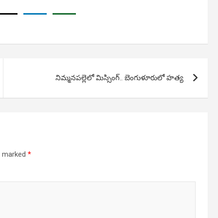
నిమ్మనపల్లెలో మిస్సింగ్.. బెంగుళూరులో హత్య
re marked
*