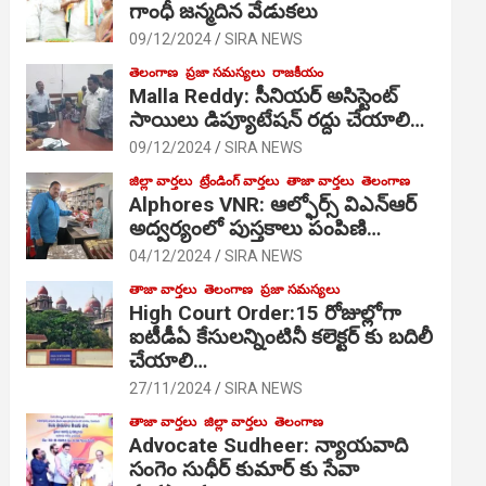
గాంధీ జ‌న్మ‌దిన వేడుక‌లు
09/12/2024
SIRA NEWS
తెలంగాణ
ప్రజా సమస్యలు
రాజకీయం
Malla Reddy: సీనియర్ అసిస్టెంట్
సాయిలు డిప్యూటేషన్ రద్దు చేయాలి…
09/12/2024
SIRA NEWS
జిల్లా వార్తలు
ట్రేండింగ్ వార్తలు
తాజా వార్తలు
తెలంగాణ
Alphores VNR: ఆల్ఫోర్స్ విఎన్ఆర్
అద్వర్యంలో పుస్తకాలు పంపిణి…
04/12/2024
SIRA NEWS
తాజా వార్తలు
తెలంగాణ
ప్రజా సమస్యలు
High Court Order:15 రోజుల్లోగా
ఐటీడీఏ కేసులన్నింటినీ కలెక్టర్ కు బదిలీ
చేయాలి…
27/11/2024
SIRA NEWS
తాజా వార్తలు
జిల్లా వార్తలు
తెలంగాణ
Advocate Sudheer: న్యాయవాది
సంగెం సుధీర్ కుమార్ కు సేవా