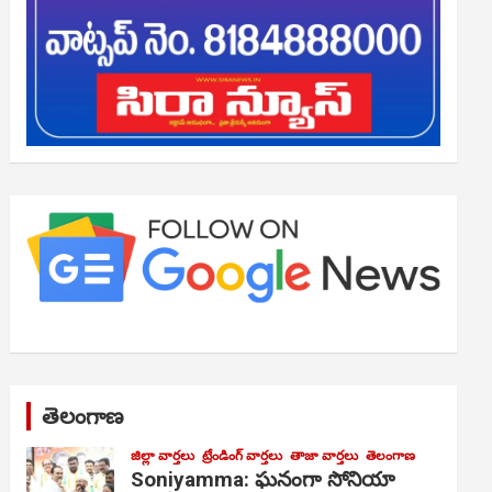
తెలంగాణ
జిల్లా వార్తలు
ట్రేండింగ్ వార్తలు
తాజా వార్తలు
తెలంగాణ
Soniyamma: ఘ‌నంగా సోనియా