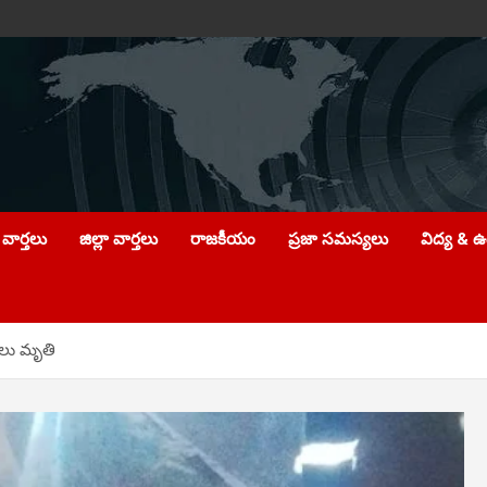
వార్తలు
జిల్లా వార్తలు
రాజకీయం
ప్రజా సమస్యలు
విద్య & 
ులు మృతి