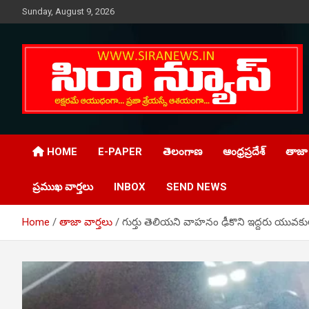
Skip
Sunday, August 9, 2026
to
content
Telugu Online News Daily
SIRA NEWS
HOME
E-PAPER
తెలంగాణ
ఆంధ్రప్రదేశ్
తాజా 
ప్రముఖ వార్తలు
INBOX
SEND NEWS
Home
తాజా వార్తలు
గుర్తు తెలియని వాహనం ఢీకొని ఇద్దరు యువక