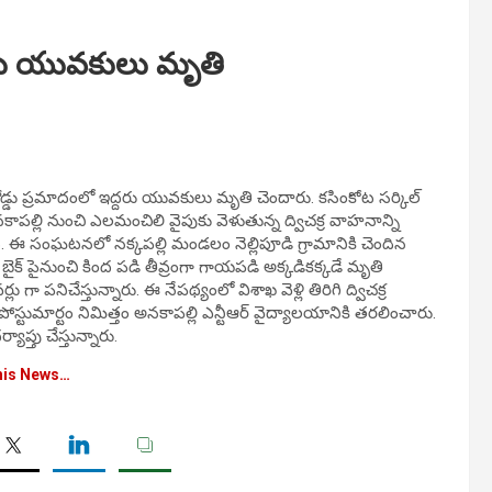
్దరు యువకులు మృతి
డ్డు ప్రమాదంలో ఇద్దరు యువకులు మృతి చెందారు. కసింకోట సర్కిల్
కాపల్లి నుంచి ఎలమంచిలి వైపుకు వెళుతున్న ద్విచక్ర వాహనాన్ని
ది. ఈ సంఘటనలో నక్కపల్లి మండలం నెల్లిపూడి గ్రామానికి చెందిన
5) బైక్ పైనుంచి కింద పడి తీవ్రంగా గాయపడి అక్కడికక్కడే మృతి
్లు గా పనిచేస్తున్నారు. ఈ నేపథ్యంలో విశాఖ వెళ్లి తిరిగి ద్విచక్ర
టుమార్టం నిమిత్తం అనకాపల్లి ఎన్టీఆర్ వైద్యాలయానికి తరలించారు.
్తు చేస్తున్నారు.
his News…