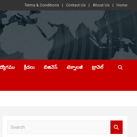
Terms & Conditions
Contact Us
About Us
Home
ఉద్యోగము
క్రీడలు
బిజినెస్
టెక్నాలజీ
ట్రావెల్
S
e
a