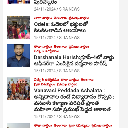
పురస్కారం
24/11/2024
SIRA NEWS
తాజా వార్తలు
తెలంగాణ
ప్రముఖ వార్తలు
Odela: ఓదెల‌లో భక్తులతో
కిటకిటలాడిన ఆల‌యాలు
15/11/2024
SIRA NEWS
తాజా వార్తలు
తెలంగాణ
ప్రముఖ వార్తలు
విద్య & ఉద్యోగము
Darshanala Harish:గ్రూప్-4లో వార్డు
ఆఫీసర్‌గా ఎంపికైన దర్శనాల హరీష్
15/11/2024
SIRA NEWS
విద్య & ఉద్యోగము
తాజా వార్తలు
తెలంగాణ
ప్రజా సమస్యలు
ప్రముఖ వార్తలు
Vanavasi Peddada Ashalata :
అన్నిదానాల కంటే విద్యాధానం గొప్పది :
వనవాసి కళ్యాణ పరిషత్ ప్రాంత
మహిళా సహ ప్రముఖ్ పెద్దడ ఆశాలత
15/11/2024
SIRA NEWS
తాజా వార్తలు
తెలంగాణ
ప్రజా సమస్యలు
ప్రముఖ వార్తలు