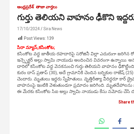
ఆంధ్రప్రదేశ్
తాజా వార్తలు
గుర్తు తెలియని వాహనం ఢీకొని ఇద
17/10/2024
Sira News
Post Views:
139
సిరా న్యూస్,కసింకోట;
కసింకోట వద్ద జాతీయ రహదారిపై సరోజినీ విల్లా ఎదురుగా జరిగిన రో
ఇన్స్పెక్టర్ అల్లు స్వామి నాయుడు అందించిన వివరంగా ఉన్నాయి. అన
దారిలో కసింకోట వద్ద వెనకనుంచి గుర్తు తెలియని వాహనం ఢీకొట్టిం
కురం దాస్ ప్రతాప్ (30), అదే గ్రామానికి చెందిన బర్నికుల రాజేష్ (2
చెందారు. మృతులు ఇద్దరు స్నేహితులు. వృత్తిరీత్యా వీరిద్దరూ కార్ డ్రైవర
వాహనంపై ఇంటికి వెళుతుండగా ప్రమాదం జరిగింది. మృతదేహాలను పోస్
ఈ మేరకు కసింకోట సిఐ అల్లు స్వామి నాయుడు కేసు నమోదు చేసి దర్యాప
Share t