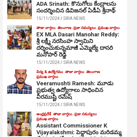
ADA Srinath: కొనుగోలు కేంద్రాల‌ను
సంద‌ర్శించిన డివిజనల్ ఏడీఏ శ్రీనాథ్
15/11/2024
SIRA NEWS
తాజా వార్తలు
తెలంగాణ
ప్రజా సమస్యలు
ప్రముఖ వార్తలు
EX MLA Dasari Manohar Reddy:
శ్రీ లక్ష్మీ నరసింహ స్వామిని
దర్శించుకున్నమాజీ ఎమ్మెల్యే దాసరి
మనోహర్ రెడ్డి
15/11/2024
SIRA NEWS
విద్య & ఉద్యోగము
తాజా వార్తలు
తెలంగాణ
ప్రముఖ వార్తలు
Veeramushti Ramesh: మూడు
ప్రభుత్వ ఉద్యోగాలు సాధించిన
వీరముష్టి రమేష్
15/11/2024
SIRA NEWS
ఆంధ్రప్రదేశ్
తాజా వార్తలు
ప్రజా సమస్యలు
ప్రముఖ వార్తలు
Assistant Commissioner K
Vijayalakshmi: పెద్దాపురం మరిడమ్మ