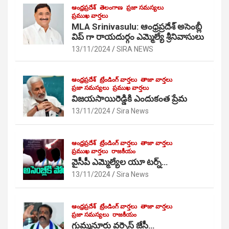
ఆంధ్రప్రదేశ్
తెలంగాణ
ప్రజా సమస్యలు
ప్రముఖ వార్తలు
MLA Srinivasulu: ఆంధ్రప్రదేశ్ అసెంబ్లీ
విప్ గా రాయదుర్గం ఎమ్మెల్యే శ్రీనివాసులు
13/11/2024
SIRA NEWS
ఆంధ్రప్రదేశ్
ట్రేండింగ్ వార్తలు
తాజా వార్తలు
ప్రజా సమస్యలు
ప్రముఖ వార్తలు
విజయసాయిరెడ్డికి ఎందుకంత ప్రేమ
13/11/2024
Sira News
ఆంధ్రప్రదేశ్
ట్రేండింగ్ వార్తలు
తాజా వార్తలు
ప్రముఖ వార్తలు
రాజకీయం
వైసీపీ ఎమ్మెల్యేల యూ టర్న్…
13/11/2024
Sira News
ఆంధ్రప్రదేశ్
ట్రేండింగ్ వార్తలు
తాజా వార్తలు
ప్రజా సమస్యలు
రాజకీయం
గుమ్మనూరు వర్సెస్ జేసీ…