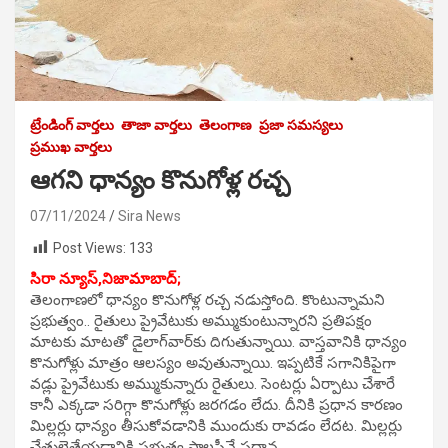
ట్రేండింగ్ వార్తలు
తాజా వార్తలు
తెలంగాణ
ప్రజా సమస్యలు
ప్రముఖ వార్తలు
ఆగని ధాన్యం కొనుగోళ్ల రచ్చ
07/11/2024
Sira News
Post Views:
133
సిరా న్యూస్,నిజామాబాద్;
తెలంగాణలో ధాన్యం కొనుగోళ్ల రచ్చ నడుస్తోంది. కొంటున్నామని
ప్రభుత్వం.. రైతులు ప్రైవేటుకు అమ్ముకుంటున్నారని ప్రతిపక్షం
మాటకు మాటతో డైలాగ్‌వార్‌కు దిగుతున్నాయి. వాస్తవానికి ధాన్యం
కొనుగోళ్లు మాత్రం ఆలస్యం అవుతున్నాయి. ఇప్పటికే సగానికిపైగా
వడ్లు ప్రైవేటుకు అమ్ముకున్నారు రైతులు. సెంట‌ర్లు ఏర్పాటు చేశారే
కానీ ఎక్కడా స‌రిగ్గా కొనుగోళ్లు జ‌ర‌గ‌డం లేదు. దీనికి ప్రధాన కార‌ణం
మిల్లర్లు ధాన్యం తీసుకోవ‌డానికి ముందుకు రావ‌డం లేదట. మిల్లర్లు
చేతులెత్తేయ‌డానికి ప్రభుత్వ పాల‌సీనే ప్రధాన