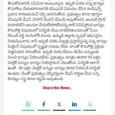
తీసుకోవ‌డానికి స‌సేమిరా అంటున్నారు. ఇప్పటి వ‌ర‌కు స‌న్న ధాన్యం
కొనుగోలు చేయ‌క‌పోవ‌డానికి క‌మిష‌న‌ర్ విడుద‌ల చేసిన కండీష‌న్సే
ప్రధాన కారణమమనే చ‌ర్చ జ‌రుగుతోంది. ప్రభుత్వం కూడా పూర్తిగా
క‌మిష‌న‌ర్ డీఎస్ చౌహాన్ మీద‌నే డిపెండ్ అవుతోంద‌ని..అందుకే గ్రౌండ్
రియాలిటీని అంచ‌నా వేయ‌లేకపోతోందన్న టాక్ వినిపిస్తోంది.ధాన్యం
కొనుగోళ్ల విష‌యంలో ప‌రిస్థితి చేయి దాటిపోతుండటంతో సీఎం
రేవంత్ రెడ్డి రంగంలోకి దిగారు. ఉమ్మడి జిల్లాకు స్పెష‌ల్ ఆఫీస‌ర్లను
నియ‌మించారు. కానీ ఇప్పటి వ‌ర‌కు మిల్లర్లు ప్రస్తావిస్తున్న స‌న్న ధాన్యం
మిల్లింగ్ విష‌యంలో స్పష్టత రావ‌డం లేదు. దాంతో కొనుగోళ్ల ప్రక్రియ
న‌త్తన‌డ‌క‌న సాగుతోంది. ఇప్పటి వ‌ర‌కు కేవ‌లం 40వేల ట‌న్నుల‌కు
మించి ధాన్యం సేక‌రించ‌లేదు. ప్రభుత్వం మాత్రం ఈసారి 90 ల‌క్షల
మెట్రిక్ ట‌న్నుల ధాన్యం సేక‌రిస్తామ‌ని చెబుతోంది. ప‌రిస్థితి ఇలానే
ఉంటే.. 40 ల‌క్షల మెట్రిక్ ట‌న్నుల ధాన్యం కూడా సేక‌రించే ప‌రిస్థితి
ఉండ‌దు. దీంతో ప్రభుత్వం చెప్పినట్లుగా రేష‌న్ కార్డుల మీద స‌న్న
బియ్యం స‌ప్లై కూడా క‌ష్టమే అవుతుంది.
Share this News…