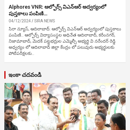
Alphores VNR: ఆల్ఫోర్స్ విఎన్ఆర్ అద్వర్యంలో
పుస్తకాలు పంపిణి…
04/12/2024
SIRA NEWS
సిరా న్యూస్, ఆదిలాబాద్: ఆల్ఫోర్స్ విఎన్ఆర్ అద్వర్యంలో పుస్తకాలు
పంపిణి… ఆల్ఫోర్స్ విద్యాసంస్థల అధినేత ఆదిలాబాద్, కరీంనగర్,
నిజామాబాద్, మెదక్ పట్టభద్రుల ఎమ్మెల్సీ అభ్యర్థి వి నరేందర్ రెడ్డి
అధ్వర్యం లో ఆదిలాబాద్ జిల్లా కేంద్రం లో పలువురు అభ్యర్థులకు
పోటిప‌రీక్ష‌ల‌కు…
ఇంకా చదవండి