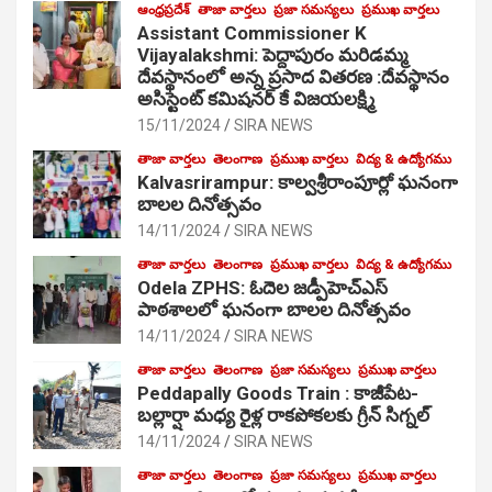
ఆంధ్రప్రదేశ్
తాజా వార్తలు
ప్రజా సమస్యలు
ప్రముఖ వార్తలు
Assistant Commissioner K
Vijayalakshmi: పెద్దాపురం మరిడమ్మ
దేవస్థానంలో అన్న ప్రసాద వితరణ :దేవస్థానం
అసిస్టెంట్ కమిషనర్ కే విజయలక్ష్మి
15/11/2024
SIRA NEWS
తాజా వార్తలు
తెలంగాణ
ప్రముఖ వార్తలు
విద్య & ఉద్యోగము
Kalvasrirampur: కాల్వశ్రీరాంపూర్లో ఘనంగా
బాలల దినోత్సవం
14/11/2024
SIRA NEWS
తాజా వార్తలు
తెలంగాణ
ప్రముఖ వార్తలు
విద్య & ఉద్యోగము
Odela ZPHS: ఓదెల జ‌డ్పీహెచ్ఎస్
పాఠ‌శాల‌లో ఘనంగా బాలల దినోత్సవం
14/11/2024
SIRA NEWS
తాజా వార్తలు
తెలంగాణ
ప్రజా సమస్యలు
ప్రముఖ వార్తలు
Peddapally Goods Train : కాజీపేట-
బల్లార్షా మధ్య రైళ్ల రాకపోకలకు గ్రీన్ సిగ్నల్
14/11/2024
SIRA NEWS
తాజా వార్తలు
తెలంగాణ
ప్రజా సమస్యలు
ప్రముఖ వార్తలు