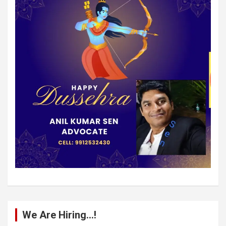
We Are Hiring…!