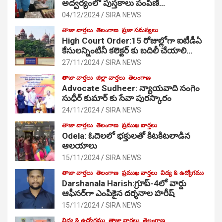
అద్వర్యంలో పుస్తకాలు పంపిణి…
04/12/2024
SIRA NEWS
తాజా వార్తలు
తెలంగాణ
ప్రజా సమస్యలు
High Court Order:15 రోజుల్లోగా ఐటీడీఏ
కేసులన్నింటినీ కలెక్టర్ కు బదిలీ చేయాలి…
27/11/2024
SIRA NEWS
తాజా వార్తలు
జిల్లా వార్తలు
తెలంగాణ
Advocate Sudheer: న్యాయవాది సంగెం
సుధీర్ కుమార్ కు సేవా పురస్కారం
24/11/2024
SIRA NEWS
తాజా వార్తలు
తెలంగాణ
ప్రముఖ వార్తలు
Odela: ఓదెల‌లో భక్తులతో కిటకిటలాడిన
ఆల‌యాలు
15/11/2024
SIRA NEWS
తాజా వార్తలు
తెలంగాణ
ప్రముఖ వార్తలు
విద్య & ఉద్యోగము
Darshanala Harish:గ్రూప్-4లో వార్డు
ఆఫీసర్‌గా ఎంపికైన దర్శనాల హరీష్
15/11/2024
SIRA NEWS
విద్య & ఉద్యోగము
తాజా వార్తలు
తెలంగాణ