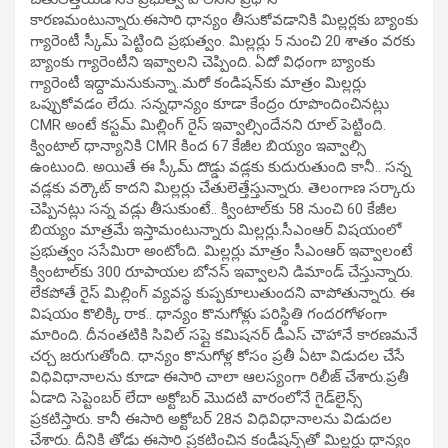
కారణమంటున్నారు.ఈసారి ధాన్యం తీసుకోవ‌డానికి మిల్లర్లకు బ్యాంకు
గ్యారెంటీ స్కీమ్‌ పెట్టింది ప్రభుత్వం. మిల్లర్లు 5 నుంచి 20 శాతం వ‌ర‌కు
బ్యాంకు గ్యారెంటీని ఇవ్వాల‌ని చెప్పింది. ఏదో విధంగా బ్యాంకు
గ్యారెంటీ ఇద్దామ‌నుకున్నా..మ‌రో కండిష‌న్‌కు మాత్రం మిల్లర్లు
ఒప్పుకోవడం లేదు. స‌న్నధాన్యం కూడా కేంద్రం రూపొందించినట్లు
CMR అంటే క‌స్టమ్ మిల్లింగ్ రైస్ ఇవ్వాల్సిందేన‌ని రూల్ పెట్టింది.
క్వింటాల్ ధాన్యానికి CMR కింద 67 కేజీల బియ్యం ఇవ్వాల్సి
ఉంటుంది. అయితే ఈ స్కీమ్ దొడ్డు వ‌డ్లకు కుదురుతుంది కానీ.. స‌న్న
వడ్లకు వర్కౌట్ కాద‌ని మిల్లర్లు చేతులెత్తేస్తున్నారు. తెలంగాణ స‌ర్కారు
చెప్పిన‌ట్లు స‌న్న వ‌డ్లు తీసుకుంటే.. క్వింటాల్‌కు 58 నుంచి 60 కేజీల
బియ్యం మాత్రమే ఇస్తామంటున్నారు మిల్లర్లు.సీఎంఆర్ విష‌యంలో
ప్రభుత్వం స‌సేమిరా అంటోంది. మిల్లర్లు మాత్రం సీఎంఆర్ ఇవ్వాలంటే
క్వింటాల్‌కు 300 రూపాయ‌ల బోన‌స్ ఇవ్వాల‌ని డిమాండ్ చేస్తున్నారు.
లేక‌పోతే రైస్ మిల్లింగ్ వ్యవ‌స్థ కుప్పకూలుతుంద‌ని వాపోతున్నారు. ఈ
విష‌యం కొలిక్కి రాక‌.. ధాన్యం కొనుగోళ్లు ప‌రిస్థితి గందరగోళంగా
మారింది. దీనంతటికి సివిల్ స‌ప్లై క‌మిష‌న‌ర్ డీఎస్ చౌహానే కార‌ణ‌మ‌నే
చ‌ర్చ జ‌రుగుతోంది. ధాన్యం కొనుగోళ్ల కోసం ప్రతీ ఏటా విడుద‌ల చేసే
విధివిధానాలను కూడా ఈసారి చాలా ఆల‌స్యంగా రిలీజ్‌ చేశారు.ప్రతీ
ఏడాది సెప్టెంబ‌ర్ లేదా అక్టోబ‌ర్ మొద‌టి వారంలోనే గైడ్‌లైన్స్‌
ప్రకటిస్తారు. కానీ ఈసారి అక్టోబ‌ర్ 28న విధివిధానాల‌ను విడుద‌ల
చేశారు. దీనికి తోడు ఈసారి ప్రక‌టించిన కండీష‌న్స్‌తో మిల్లర్లు ధాన్యం