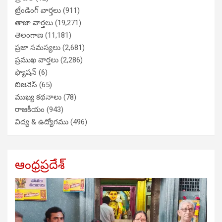
ట్రేండింగ్ వార్తలు
(911)
తాజా వార్తలు
(19,271)
తెలంగాణ
(11,181)
ప్రజా సమస్యలు
(2,681)
ప్రముఖ వార్తలు
(2,286)
ఫ్యాషన్
(6)
బిజినెస్
(65)
ముఖ్య కథనాలు
(78)
రాజకీయం
(943)
విద్య & ఉద్యోగము
(496)
ఆంధ్రప్రదేశ్