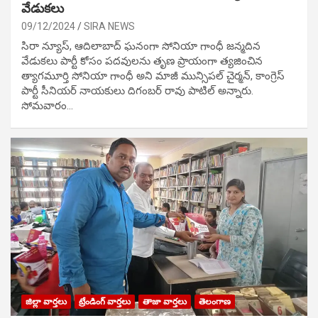
వేడుక‌లు
09/12/2024
SIRA NEWS
సిరా న్యూస్, ఆదిలాబాద్ ఘ‌నంగా సోనియా గాంధీ జ‌న్మ‌దిన
వేడుక‌లు పార్టీ కోసం ప‌ద‌వుల‌ను తృణ ప్రాయంగా త్య‌జించిన
త్యాగమూర్తి సోనియా గాంధీ అని మాజీ మున్సిప‌ల్ చైర్మ‌న్, కాంగ్రెస్
పార్టీ సీనియ‌ర్ నాయ‌కులు దిగంబ‌ర్ రావు పాటిల్ అన్నారు.
సోమవారం…
జిల్లా వార్తలు
ట్రేండింగ్ వార్తలు
తాజా వార్తలు
తెలంగాణ