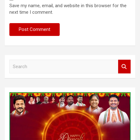
Save my name, email, and website in this browser for the
next time I comment.
S
e
a
r
c
h