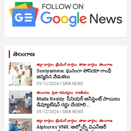
తెలంగాణ
జిల్లా వార్తలు
ట్రేండింగ్ వార్తలు
తాజా వార్తలు
తెలంగాణ
Soniyamma: ఘ‌నంగా సోనియా గాంధీ
జ‌న్మ‌దిన వేడుక‌లు
09/12/2024
SIRA NEWS
తెలంగాణ
ప్రజా సమస్యలు
రాజకీయం
Malla Reddy: సీనియర్ అసిస్టెంట్ సాయిలు
డిప్యూటేషన్ రద్దు చేయాలి…
09/12/2024
SIRA NEWS
జిల్లా వార్తలు
ట్రేండింగ్ వార్తలు
తాజా వార్తలు
తెలంగాణ
Alphores VNR: ఆల్ఫోర్స్ విఎన్ఆర్