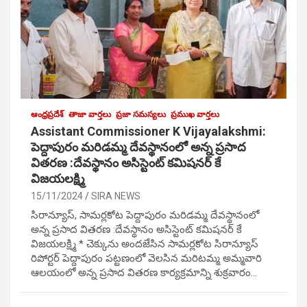
ఆంధ్రప్రదేశ్
తాజా వార్తలు
ప్రజా సమస్యలు
ప్రముఖ వార్తలు
Assistant Commissioner K Vijayalakshmi:
పెద్దాపురం మరిడమ్మ దేవస్థానంలో అన్న ప్రసాద
వితరణ :దేవస్థానం అసిస్టెంట్ కమిషనర్ కే
విజయలక్ష్మి
15/11/2024
SIRA NEWS
సిరాన్యూస్, సామర్లకోట పెద్దాపురం మరిడమ్మ దేవస్థానంలో
అన్న ప్రసాద వితరణ :దేవస్థానం అసిస్టెంట్ కమిషనర్ కే
విజయలక్ష్మి * చెక్కును అందజేసిన సామర్లకోట సిరాన్యూస్
రిపోర్టర్ పెద్దాపురం పట్టణంలో వెలసిన మరిటమ్మ అమ్మవారి
ఆలయంలో అన్న ప్రసాద వితరణ కార్యక్రమాన్ని శుక్రవారం…