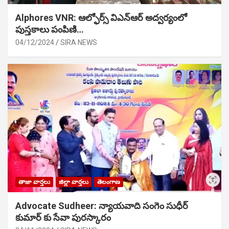
Alphores VNR: ఆల్ఫోర్స్ విఎన్ఆర్ అద్వర్యంలో
పుస్తకాలు పంపిణి…
04/12/2024
SIRA NEWS
తాజా వార్తలు
జిల్లా వార్తలు
తెలంగాణ
Advocate Sudheer: న్యాయవాది సంగెం సుధీర్
కుమార్ కు సేవా పురస్కారం