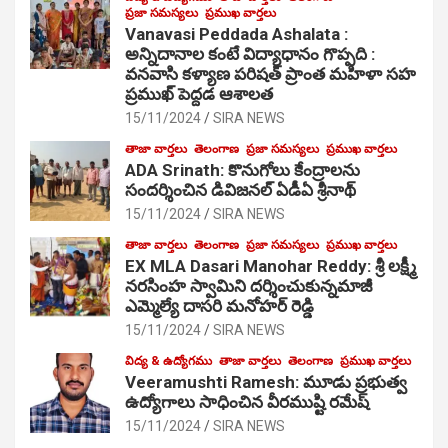
ప్రజా సమస్యలు
ప్రముఖ వార్తలు
Vanavasi Peddada Ashalata :
అన్నిదానాల కంటే విద్యాధానం గొప్పది :
వనవాసి కళ్యాణ పరిషత్ ప్రాంత మహిళా సహ
ప్రముఖ్ పెద్దడ ఆశాలత
15/11/2024
SIRA NEWS
తాజా వార్తలు
తెలంగాణ
ప్రజా సమస్యలు
ప్రముఖ వార్తలు
ADA Srinath: కొనుగోలు కేంద్రాల‌ను
సంద‌ర్శించిన డివిజనల్ ఏడీఏ శ్రీనాథ్
15/11/2024
SIRA NEWS
తాజా వార్తలు
తెలంగాణ
ప్రజా సమస్యలు
ప్రముఖ వార్తలు
EX MLA Dasari Manohar Reddy: శ్రీ లక్ష్మీ
నరసింహ స్వామిని దర్శించుకున్నమాజీ
ఎమ్మెల్యే దాసరి మనోహర్ రెడ్డి
15/11/2024
SIRA NEWS
విద్య & ఉద్యోగము
తాజా వార్తలు
తెలంగాణ
ప్రముఖ వార్తలు
Veeramushti Ramesh: మూడు ప్రభుత్వ
ఉద్యోగాలు సాధించిన వీరముష్టి రమేష్
15/11/2024
SIRA NEWS