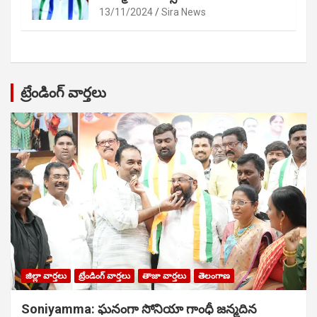
13/11/2024
Sira News
ట్రేండింగ్ వార్తలు
జిల్లా వార్తలు
ట్రేండింగ్ వార్తలు
తాజా వార్తలు
తెలంగాణ
Soniyamma: ఘ‌నంగా సోనియా గాంధీ జ‌న్మ‌దిన