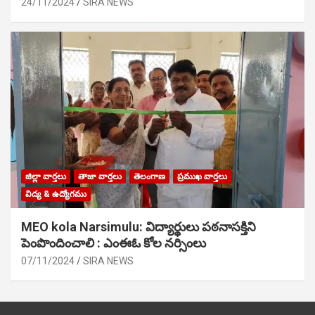
24/11/2024
SIRA NEWS
జిల్లా వార్తలు
తాజా వార్తలు
తెలంగాణ
ప్రముఖ వార్తలు
విద్య & ఉద్యోగము
MEO kola Narsimulu: విద్యార్థులు పఠ‌నాసక్తిని
పెంపొందించాలి : ఎంఈఓ కోల నర్సింలు
07/11/2024
SIRA NEWS