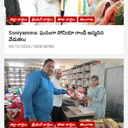
జిల్లా వార్తలు
ట్రేండింగ్ వార్తలు
తాజా వార్తలు
తెలంగాణ
Soniyamma: ఘ‌నంగా సోనియా గాంధీ జ‌న్మ‌దిన
వేడుక‌లు
09/12/2024
SIRA NEWS
జిల్లా వార్తలు
ట్రేండింగ్ వార్తలు
తాజా వార్తలు
తెలంగాణ