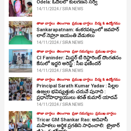
Odela: ఓదెలలో కులగణన సర్వే
14/11/2024
SIRA NEWS
తాజా వార్తలు
తెలంగాణ
ప్రముఖ వార్తలు
విద్య & ఉద్యోగము
Sankarapatnam: శంకరపట్నంలో జవహర్
లాల్ నెహ్రూ జయంతి వేడుకలు
14/11/2024
SIRA NEWS
తాజా వార్తలు
తెలంగాణ
ప్రజా సమస్యలు
ప్రముఖ వార్తలు
CI Faninder: మిస్టర్ టి రెస్టారెంట్ దొంగతనం
కేసులో ఇద్దరి అరెస్ట్ : సీఐ ఫణిందర్
14/11/2024
SIRA NEWS
తాజా వార్తలు
తెలంగాణ
ప్రముఖ వార్తలు
విద్య & ఉద్యోగము
Principal Sarath Kumar Yadav : పిల్లల
ఉజ్వల భవిష్యత్తుకు చదువే పునాది :
ప్రధానోపాధ్యాయులు శరత్ కుమార్ యాదవ్
14/11/2024
SIRA NEWS
తాజా వార్తలు
తెలంగాణ
ప్రజా సమస్యలు
ప్రముఖ వార్తలు
Tricar GM Shankar Rao: ఆదివాసీ
మహిళలు ఆర్థిక ప్రగతిని సాధించాలి: ట్రైకార్