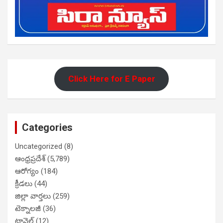
Click Here for E Paper
Categories
Uncategorized
(8)
ఆంధ్రప్రదేశ్
(5,789)
ఆరోగ్యం
(184)
క్రీడలు
(44)
జిల్లా వార్తలు
(259)
టెక్నాలజీ
(36)
ట్రావెల్
(12)