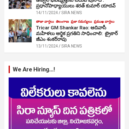
ప్రధానోపాధ్యాయులు శరత్ కుమార్ యాదవ్
14/11/2024
SIRA NEWS
తాజా వార్తలు
తెలంగాణ
ప్రజా సమస్యలు
ప్రముఖ వార్తలు
Tricar GM Shankar Rao: ఆదివాసీ
మహిళలు ఆర్థిక ప్రగతిని సాధించాలి: ట్రైకార్
జీఎం శంకర్‌రావు
13/11/2024
SIRA NEWS
We Are Hiring…!