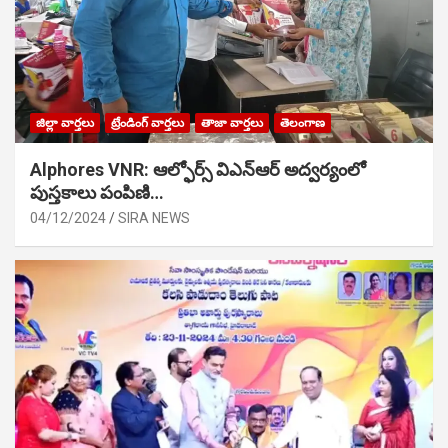
జిల్లా వార్తలు
ట్రేండింగ్ వార్తలు
తాజా వార్తలు
తెలంగాణ
Alphores VNR: ఆల్ఫోర్స్ విఎన్ఆర్ అద్వర్యంలో
పుస్తకాలు పంపిణి…
04/12/2024
SIRA NEWS