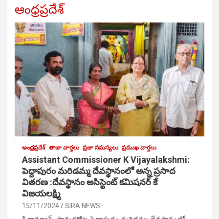
ఆంధ్రప్రదేశ్
ఆంధ్రప్రదేశ్
తాజా వార్తలు
ప్రజా సమస్యలు
ప్రముఖ వార్తలు
Assistant Commissioner K Vijayalakshmi:
పెద్దాపురం మరిడమ్మ దేవస్థానంలో అన్న ప్రసాద
వితరణ :దేవస్థానం అసిస్టెంట్ కమిషనర్ కే
విజయలక్ష్మి
15/11/2024
SIRA NEWS