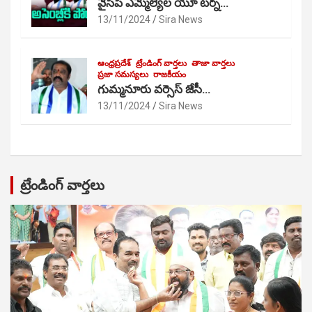
వైసీపీ ఎమ్మెల్యేల యూ టర్న్…
13/11/2024
Sira News
ఆంధ్రప్రదేశ్
ట్రేండింగ్ వార్తలు
తాజా వార్తలు
ప్రజా సమస్యలు
రాజకీయం
గుమ్మనూరు వర్సెస్ జేసీ…
13/11/2024
Sira News
ట్రేండింగ్ వార్తలు