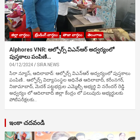
జిల్లా వార్తలు
ట్రేండింగ్ వార్తలు
తాజా వార్తలు
తెలంగాణ
Alphores VNR: ఆల్ఫోర్స్ విఎన్ఆర్ అద్వర్యంలో
పుస్తకాలు పంపిణి…
04/12/2024
SIRA NEWS
సిరా న్యూస్, ఆదిలాబాద్: ఆల్ఫోర్స్ విఎన్ఆర్ అద్వర్యంలో పుస్తకాలు
పంపిణి… ఆల్ఫోర్స్ విద్యాసంస్థల అధినేత ఆదిలాబాద్, కరీంనగర్,
నిజామాబాద్, మెదక్ పట్టభద్రుల ఎమ్మెల్సీ అభ్యర్థి వి నరేందర్ రెడ్డి
అధ్వర్యం లో ఆదిలాబాద్ జిల్లా కేంద్రం లో పలువురు అభ్యర్థులకు
పోటిప‌రీక్ష‌ల‌కు…
ఇంకా చదవండి