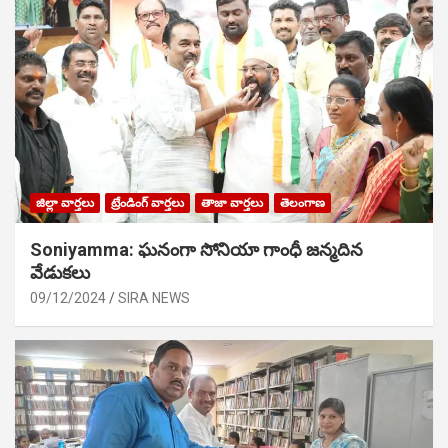
జిల్లా వార్తలు
ట్రేండింగ్ వార్తలు
తాజా వార్తలు
తెలంగాణ
Soniyamma: ఘ‌నంగా సోనియా గాంధీ జ‌న్మ‌దిన
వేడుక‌లు
09/12/2024
SIRA NEWS