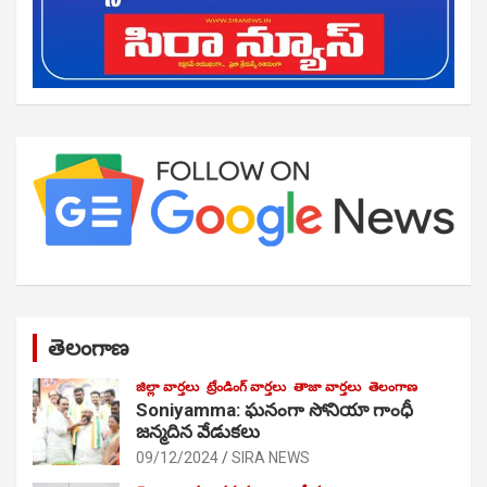
తెలంగాణ
జిల్లా వార్తలు
ట్రేండింగ్ వార్తలు
తాజా వార్తలు
తెలంగాణ
Soniyamma: ఘ‌నంగా సోనియా గాంధీ
జ‌న్మ‌దిన వేడుక‌లు
09/12/2024
SIRA NEWS