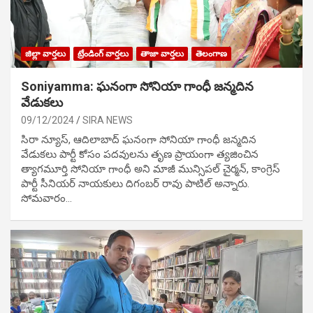
జిల్లా వార్తలు
ట్రేండింగ్ వార్తలు
తాజా వార్తలు
తెలంగాణ
Soniyamma: ఘ‌నంగా సోనియా గాంధీ జ‌న్మ‌దిన
వేడుక‌లు
09/12/2024
SIRA NEWS
సిరా న్యూస్, ఆదిలాబాద్ ఘ‌నంగా సోనియా గాంధీ జ‌న్మ‌దిన
వేడుక‌లు పార్టీ కోసం ప‌ద‌వుల‌ను తృణ ప్రాయంగా త్య‌జించిన
త్యాగమూర్తి సోనియా గాంధీ అని మాజీ మున్సిప‌ల్ చైర్మ‌న్, కాంగ్రెస్
పార్టీ సీనియ‌ర్ నాయ‌కులు దిగంబ‌ర్ రావు పాటిల్ అన్నారు.
సోమవారం…