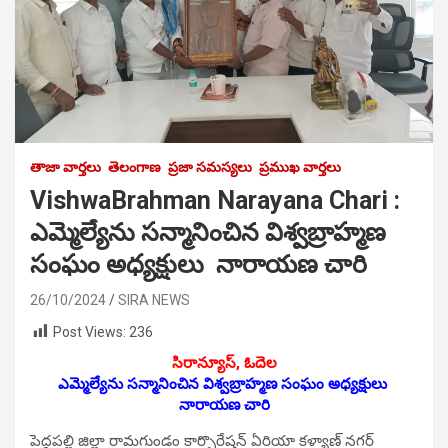
తాజా వార్తలు
తెలంగాణ
ప్రజా సమస్యలు
ప్రముఖ వార్తలు
VishwaBrahman Narayana Chari :
ఎమ్మెల్యేను స‌న్మానించిన‌ విశ్వబ్రాహ్మణ
సంఘం అధ్యక్షులు నారాయణ చారి
26/10/2024
SIRA NEWS
Post Views:
236
సిరాన్యూస్‌, ఓదెల
ఎమ్మెల్యేను స‌న్మానించిన‌ విశ్వబ్రాహ్మణ సంఘం అధ్యక్షులు
నారాయణ చారి
పెద్దపల్లి జిల్లా రామగుండం కార్పొరేషన్ ఏరియా కళ్యాణ్ నగర్