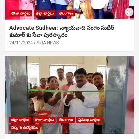
తాజా వార్తలు
జిల్లా వార్తలు
తెలంగాణ
Advocate Sudheer: న్యాయవాది సంగెం సుధీర్
కుమార్ కు సేవా పురస్కారం
24/11/2024
SIRA NEWS
జిల్లా వార్తలు
తాజా వార్తలు
తెలంగాణ
ప్రముఖ వార్తలు
విద్య & ఉద్యోగము