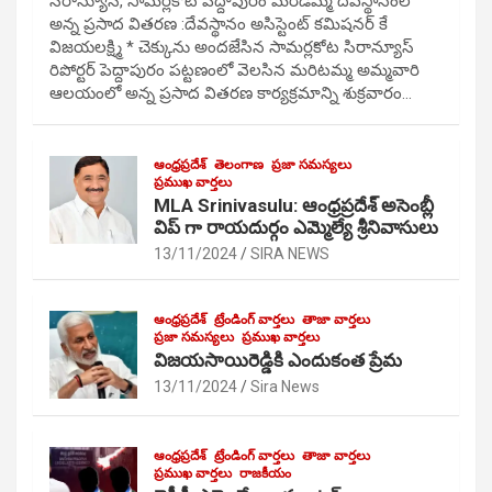
సిరాన్యూస్, సామర్లకోట పెద్దాపురం మరిడమ్మ దేవస్థానంలో
అన్న ప్రసాద వితరణ :దేవస్థానం అసిస్టెంట్ కమిషనర్ కే
విజయలక్ష్మి * చెక్కును అందజేసిన సామర్లకోట సిరాన్యూస్
రిపోర్టర్ పెద్దాపురం పట్టణంలో వెలసిన మరిటమ్మ అమ్మవారి
ఆలయంలో అన్న ప్రసాద వితరణ కార్యక్రమాన్ని శుక్రవారం…
ఆంధ్రప్రదేశ్
తెలంగాణ
ప్రజా సమస్యలు
ప్రముఖ వార్తలు
MLA Srinivasulu: ఆంధ్రప్రదేశ్ అసెంబ్లీ
విప్ గా రాయదుర్గం ఎమ్మెల్యే శ్రీనివాసులు
13/11/2024
SIRA NEWS
ఆంధ్రప్రదేశ్
ట్రేండింగ్ వార్తలు
తాజా వార్తలు
ప్రజా సమస్యలు
ప్రముఖ వార్తలు
విజయసాయిరెడ్డికి ఎందుకంత ప్రేమ
13/11/2024
Sira News
ఆంధ్రప్రదేశ్
ట్రేండింగ్ వార్తలు
తాజా వార్తలు
ప్రముఖ వార్తలు
రాజకీయం