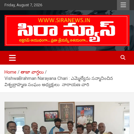
Skip
Friday, August 7, 2026
to
content
Telugu Online News Daily
SIRA NEWS
Home
తాజా వార్తలు
VishwaBrahman Narayana Chari : ఎమ్మెల్యేను స‌న్మానించిన‌
విశ్వబ్రాహ్మణ సంఘం అధ్యక్షులు నారాయణ చారి