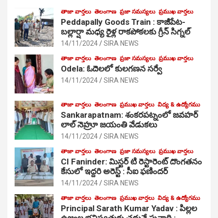
తాజా వార్తలు
తెలంగాణ
ప్రజా సమస్యలు
ప్రముఖ వార్తలు
Peddapally Goods Train : కాజీపేట-
బల్లార్షా మధ్య రైళ్ల రాకపోకలకు గ్రీన్ సిగ్నల్
14/11/2024
SIRA NEWS
తాజా వార్తలు
తెలంగాణ
ప్రజా సమస్యలు
ప్రముఖ వార్తలు
Odela: ఓదెలలో కులగణన సర్వే
14/11/2024
SIRA NEWS
తాజా వార్తలు
తెలంగాణ
ప్రముఖ వార్తలు
విద్య & ఉద్యోగము
Sankarapatnam: శంకరపట్నంలో జవహర్
లాల్ నెహ్రూ జయంతి వేడుకలు
14/11/2024
SIRA NEWS
తాజా వార్తలు
తెలంగాణ
ప్రజా సమస్యలు
ప్రముఖ వార్తలు
CI Faninder: మిస్టర్ టి రెస్టారెంట్ దొంగతనం
కేసులో ఇద్దరి అరెస్ట్ : సీఐ ఫణిందర్
14/11/2024
SIRA NEWS
తాజా వార్తలు
తెలంగాణ
ప్రముఖ వార్తలు
విద్య & ఉద్యోగము
Principal Sarath Kumar Yadav : పిల్లల
ఉజ్వల భవిష్యత్తుకు చదువే పునాది :