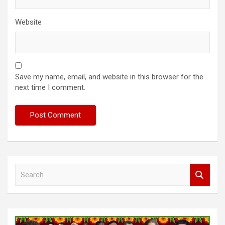
Website
Save my name, email, and website in this browser for the
next time I comment.
S
e
a
r
c
h