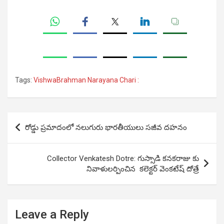
Tags:
VishwaBrahman Narayana Chari :
Post
రోడ్డు ప్రమాదంలో నలుగురు భారతీయులు సజీవ దహనం
navigation
Collector Venkatesh Dotre: గుస్సాడి కనకరాజు కు
నివాళులర్పించిన కలెక్టర్ వెంకటేష్ దోత్రే
Leave a Reply