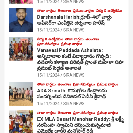
15/11/2024
SIRA NEWS
తాజా వార్తలు
తెలంగాణ
ప్రముఖ వార్తలు
విద్య & ఉద్యోగము
Darshanala Harish:గ్రూప్-4లో వార్డు
ఆఫీసర్‌గా ఎంపికైన దర్శనాల హరీష్
15/11/2024
SIRA NEWS
విద్య & ఉద్యోగము
తాజా వార్తలు
తెలంగాణ
ప్రజా సమస్యలు
ప్రముఖ వార్తలు
Vanavasi Peddada Ashalata :
అన్నిదానాల కంటే విద్యాధానం గొప్పది :
వనవాసి కళ్యాణ పరిషత్ ప్రాంత మహిళా సహ
ప్రముఖ్ పెద్దడ ఆశాలత
15/11/2024
SIRA NEWS
తాజా వార్తలు
తెలంగాణ
ప్రజా సమస్యలు
ప్రముఖ వార్తలు
ADA Srinath: కొనుగోలు కేంద్రాల‌ను
సంద‌ర్శించిన డివిజనల్ ఏడీఏ శ్రీనాథ్
15/11/2024
SIRA NEWS
తాజా వార్తలు
తెలంగాణ
ప్రజా సమస్యలు
ప్రముఖ వార్తలు
EX MLA Dasari Manohar Reddy: శ్రీ లక్ష్మీ
నరసింహ స్వామిని దర్శించుకున్నమాజీ
ఎమ్మెల్యే దాసరి మనోహర్ రెడ్డి