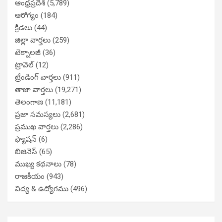
ఆంధ్రప్రదేశ్
(5,789)
ఆరోగ్యం
(184)
క్రీడలు
(44)
జిల్లా వార్తలు
(259)
టెక్నాలజీ
(36)
ట్రావెల్
(12)
ట్రేండింగ్ వార్తలు
(911)
తాజా వార్తలు
(19,271)
తెలంగాణ
(11,181)
ప్రజా సమస్యలు
(2,681)
ప్రముఖ వార్తలు
(2,286)
ఫ్యాషన్
(6)
బిజినెస్
(65)
ముఖ్య కథనాలు
(78)
రాజకీయం
(943)
విద్య & ఉద్యోగము
(496)