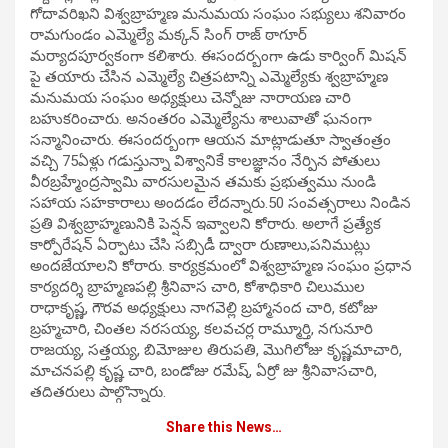
గోదావరిఖని విశ్వబ్రాహ్మణ మనుమయ సంఘం సభ్యులు శ‌నివారం
రామగుండం ఎమ్మెల్యే మక్కన్ సింగ్ రాజ్ ఠాగూర్
మర్యాదపూర్వకంగా క‌లిశారు. ఈసంద‌ర్బంగా ఉడు కార్వింగ్ మిషన్
పై తయారు చేసిన ఎమ్మెల్యే చిత్రపటాన్ని ఎమ్మెల్యేకు శ్వబ్రాహ్మణ
మనుమయ సంఘం అధ్యక్షులు చెన్నోజు నారాయణ చారి
బహుకరించారు. అనంత‌రం ఎమ్మెల్యేను శాలువాతో ఘనంగా
సన్మానించారు. ఈసంద‌ర్బంగా ఆయ‌న మాట్లాడుతూ స్వాతంత్రం
వచ్చి 75ఏళ్లు గడుస్తున్నా విశ్వానికే కాలజ్ఞానం నేర్పిన పోతులు
వీరబ్రహ్మేంద్రస్వామి వారసుల‌మైన త‌మ‌కు ప్రభుత్వము నుండి
సహాయ సహకారాలు అందడం లేద‌న్నారు.50 సంవత్సరాలు నిండిన
ప్రతి విశ్వబ్రాహ్మణునికి పెన్షన్ ఇవ్వాలని కోరారు. అలాగే ప్రత్యేక
కార్పోరేషన్ ఏర్పాటు చేసి సబ్సిడీ ద్వారా రుణాలు,పనిముట్లు
అందజేయాలని కోరారు. కార్యక్రమంలో విశ్వబ్రాహ్మణ సంఘం ప్రధాన
కార్యదర్శి బ్రాహ్మణపల్లి శ్రీనివాస చారి, కోశాధికారి చిలుముల
రాధాకృష్ణ, గౌరవ అధ్యక్షులు నాగవెల్లి బ్రహ్మానంద చారి, కటోజు
బ్రహ్మచారి, చింతల నరసయ్య, కలవచర్ల రామ్మూర్తి, నగునూరి
రాజయ్య, సత్తయ్య, బిమోజుల తిరుపతి, మొగిలోజు కృష్ణమాచారి,
మాచనపల్లి కృష్ణ చారి, బండోజు రమేష్, ఏర్రో జు శ్రీనివాసచారి,
తదితరులు పాల్గొన్నారు.
Share this News…