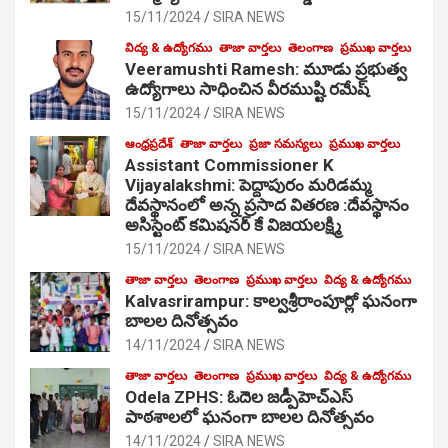
15/11/2024
SIRA NEWS
విద్య & ఉద్యోగము
తాజా వార్తలు
తెలంగాణ
ప్రముఖ వార్తలు
Veeramushti Ramesh: మూడు ప్రభుత్వ
ఉద్యోగాలు సాధించిన వీరముష్టి రమేష్
15/11/2024
SIRA NEWS
ఆంధ్రప్రదేశ్
తాజా వార్తలు
ప్రజా సమస్యలు
ప్రముఖ వార్తలు
Assistant Commissioner K
Vijayalakshmi: పెద్దాపురం మరిడమ్మ
దేవస్థానంలో అన్న ప్రసాద వితరణ :దేవస్థానం
అసిస్టెంట్ కమిషనర్ కే విజయలక్ష్మి
15/11/2024
SIRA NEWS
తాజా వార్తలు
తెలంగాణ
ప్రముఖ వార్తలు
విద్య & ఉద్యోగము
Kalvasrirampur: కాల్వశ్రీరాంపూర్లో ఘనంగా
బాలల దినోత్సవం
14/11/2024
SIRA NEWS
తాజా వార్తలు
తెలంగాణ
ప్రముఖ వార్తలు
విద్య & ఉద్యోగము
Odela ZPHS: ఓదెల జ‌డ్పీహెచ్ఎస్
పాఠ‌శాల‌లో ఘనంగా బాలల దినోత్సవం
14/11/2024
SIRA NEWS