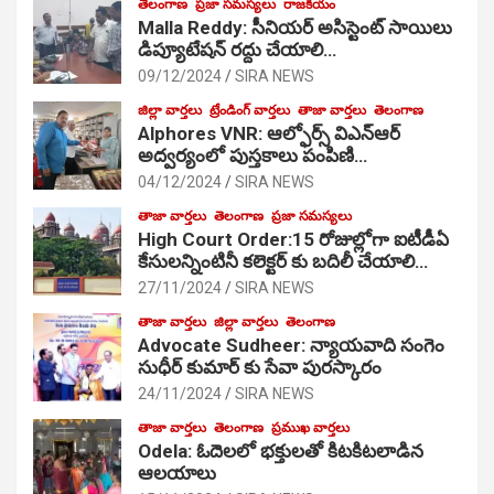
తెలంగాణ
ప్రజా సమస్యలు
రాజకీయం
Malla Reddy: సీనియర్ అసిస్టెంట్ సాయిలు
డిప్యూటేషన్ రద్దు చేయాలి…
09/12/2024
SIRA NEWS
జిల్లా వార్తలు
ట్రేండింగ్ వార్తలు
తాజా వార్తలు
తెలంగాణ
Alphores VNR: ఆల్ఫోర్స్ విఎన్ఆర్
అద్వర్యంలో పుస్తకాలు పంపిణి…
04/12/2024
SIRA NEWS
తాజా వార్తలు
తెలంగాణ
ప్రజా సమస్యలు
High Court Order:15 రోజుల్లోగా ఐటీడీఏ
కేసులన్నింటినీ కలెక్టర్ కు బదిలీ చేయాలి…
27/11/2024
SIRA NEWS
తాజా వార్తలు
జిల్లా వార్తలు
తెలంగాణ
Advocate Sudheer: న్యాయవాది సంగెం
సుధీర్ కుమార్ కు సేవా పురస్కారం
24/11/2024
SIRA NEWS
తాజా వార్తలు
తెలంగాణ
ప్రముఖ వార్తలు
Odela: ఓదెల‌లో భక్తులతో కిటకిటలాడిన
ఆల‌యాలు