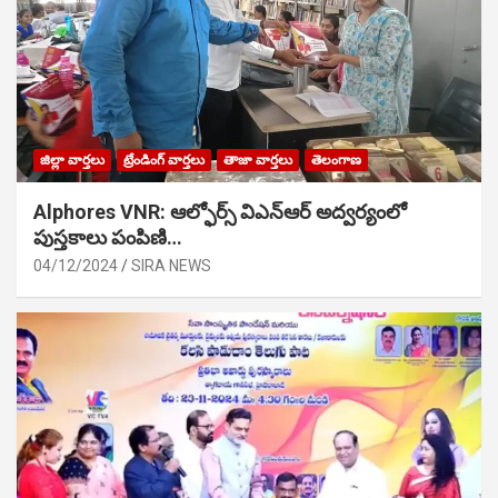
జిల్లా వార్తలు
ట్రేండింగ్ వార్తలు
తాజా వార్తలు
తెలంగాణ
Alphores VNR: ఆల్ఫోర్స్ విఎన్ఆర్ అద్వర్యంలో
పుస్తకాలు పంపిణి…
04/12/2024
SIRA NEWS