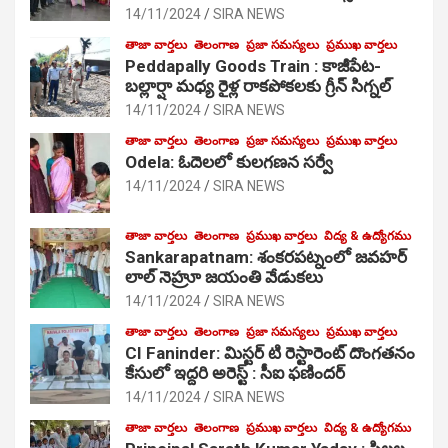
14/11/2024
SIRA NEWS
తాజా వార్తలు
తెలంగాణ
ప్రజా సమస్యలు
ప్రముఖ వార్తలు
Peddapally Goods Train : కాజీపేట-
బల్లార్షా మధ్య రైళ్ల రాకపోకలకు గ్రీన్ సిగ్నల్
14/11/2024
SIRA NEWS
తాజా వార్తలు
తెలంగాణ
ప్రజా సమస్యలు
ప్రముఖ వార్తలు
Odela: ఓదెలలో కులగణన సర్వే
14/11/2024
SIRA NEWS
తాజా వార్తలు
తెలంగాణ
ప్రముఖ వార్తలు
విద్య & ఉద్యోగము
Sankarapatnam: శంకరపట్నంలో జవహర్
లాల్ నెహ్రూ జయంతి వేడుకలు
14/11/2024
SIRA NEWS
తాజా వార్తలు
తెలంగాణ
ప్రజా సమస్యలు
ప్రముఖ వార్తలు
CI Faninder: మిస్టర్ టి రెస్టారెంట్ దొంగతనం
కేసులో ఇద్దరి అరెస్ట్ : సీఐ ఫణిందర్
14/11/2024
SIRA NEWS
తాజా వార్తలు
తెలంగాణ
ప్రముఖ వార్తలు
విద్య & ఉద్యోగము