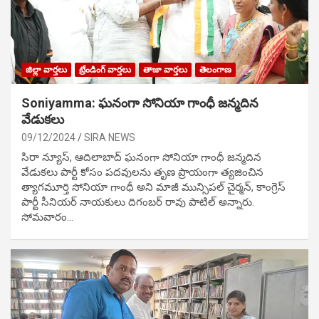
జిల్లా వార్తలు
ట్రేండింగ్ వార్తలు
తాజా వార్తలు
తెలంగాణ
Soniyamma: ఘ‌నంగా సోనియా గాంధీ జ‌న్మ‌దిన
వేడుక‌లు
09/12/2024
SIRA NEWS
సిరా న్యూస్, ఆదిలాబాద్ ఘ‌నంగా సోనియా గాంధీ జ‌న్మ‌దిన
వేడుక‌లు పార్టీ కోసం ప‌ద‌వుల‌ను తృణ ప్రాయంగా త్య‌జించిన
త్యాగమూర్తి సోనియా గాంధీ అని మాజీ మున్సిప‌ల్ చైర్మ‌న్, కాంగ్రెస్
పార్టీ సీనియ‌ర్ నాయ‌కులు దిగంబ‌ర్ రావు పాటిల్ అన్నారు.
సోమవారం…