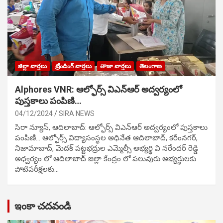
జిల్లా వార్తలు
ట్రేండింగ్ వార్తలు
తాజా వార్తలు
తెలంగాణ
Alphores VNR: ఆల్ఫోర్స్ విఎన్ఆర్ అద్వర్యంలో
పుస్తకాలు పంపిణి…
04/12/2024
SIRA NEWS
సిరా న్యూస్, ఆదిలాబాద్: ఆల్ఫోర్స్ విఎన్ఆర్ అద్వర్యంలో పుస్తకాలు
పంపిణి… ఆల్ఫోర్స్ విద్యాసంస్థల అధినేత ఆదిలాబాద్, కరీంనగర్,
నిజామాబాద్, మెదక్ పట్టభద్రుల ఎమ్మెల్సీ అభ్యర్థి వి నరేందర్ రెడ్డి
అధ్వర్యం లో ఆదిలాబాద్ జిల్లా కేంద్రం లో పలువురు అభ్యర్థులకు
పోటిప‌రీక్ష‌ల‌కు…
ఇంకా చదవండి