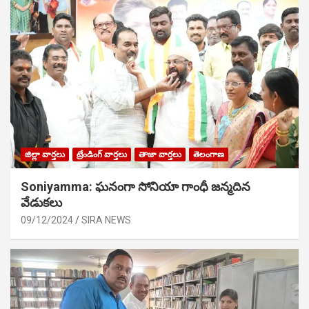
జిల్లా వార్తలు
ట్రేండింగ్ వార్తలు
తాజా వార్తలు
తెలంగాణ
Soniyamma: ఘ‌నంగా సోనియా గాంధీ జ‌న్మ‌దిన
వేడుక‌లు
09/12/2024
SIRA NEWS