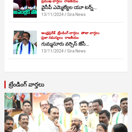
ప్రముఖ వార్తలు
రాజకీయం
వైసీపీ ఎమ్మెల్యేల యూ టర్న్…
13/11/2024
Sira News
ఆంధ్రప్రదేశ్
ట్రేండింగ్ వార్తలు
తాజా వార్తలు
ప్రజా సమస్యలు
రాజకీయం
గుమ్మనూరు వర్సెస్ జేసీ…
13/11/2024
Sira News
ట్రేండింగ్ వార్తలు