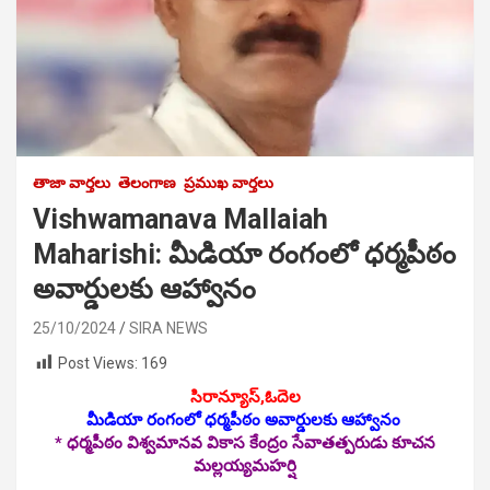
తాజా వార్తలు
తెలంగాణ
ప్రముఖ వార్తలు
Vishwamanava Mallaiah
Maharishi: మీడియా రంగంలో ధర్మపీఠం
అవార్డులకు ఆహ్వానం
25/10/2024
SIRA NEWS
Post Views:
169
సిరాన్యూస్,ఓదెల
మీడియా రంగంలో ధర్మపీఠం అవార్డులకు ఆహ్వానం
* ధర్మపీఠం విశ్వమానవ వికాస కేంద్రం సేవాతత్పరుడు కూచన
మల్లయ్యమహర్షి