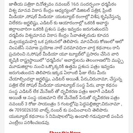
జాతీయ పత్రికా దినోత్సవం న‌వంబ‌ర్ 16న సందర్భంగా ధర్మపీఠం
విశ్వ మానవ వికాస కేంద్రం ఆధ్యర్యంలో డిజిటల్ పత్రిక, ప్రింటి
మీడియా ,సోషల్ మీడియా .యుట్యూబ్ రంగాల్లో విశేష కృషిచేస్తున్న
విలేకరు-జర్ణలిష్టు, ఎడిటర్ కు ఆయారంగాల్లో ఒకరికి అవార్డు
జిల్లాలవారిగా ఒకరికి ప్రశంస పత్రం ఇవ్వడం జరుగుతుంద‌ని
దర్మపీఠం విశ్వమానవ వికాస కేంద్రం సేవాతత్పరుడు కూచన
మల్లయ్యమహర్షి ఒక ప్రకటనలో తెలిపారు. మానవీయ కోణంలో ఆలో
చింపజేసే సమాజ ప్రయోజ నాలే పరమావధిగా వార్త కథనాలు రాసి
ప్రచురించి న,సోషల్ మీడియా యూ ట్యూబ్‌లో ప్రసారం చేసిన వారి
కృషికి రాష్ట్రస్థాయిలో “ధర్మపీఠం” అవార్డులను తెలంగాణలోని ముప్పై
మూడుజిల్లాల నుంచి ఒక్కొక్కరికి ఉత్తమ ప్రశంస పత్రం ఇవ్వడం
జరుగుతుందని తెలిపారు.ఇక్కడ ఏలాంటి ఫీజు లేదు మీరు
చేయాల్సిందల్లా జర్ణలిష్టు, ఎడిటర్ అయితే, పేరు,చిరునామా, చేస్తున్న
పత్రిక లేక సోషల్ మీడియా యూట్యూబ్ సంస్థ పేరు, వార్తా కథనం
సంస్థ ఎడిటర్ లేక మేనేజర్ తో దృవీకరణ పత్రం అలాగే ఎడిటర్
అయితే ఆ సంస్థ యజమాని లేక మేనేజర్ పేరుతో దృవీకరణ పత్రం
నవంబర్ 3 రోజు సాయంత్రం 5 గంటల్లోపు పెద్దపల్లిజిల్లా,చిరునామా ,
ఈ 7095026350 వాట్ఫ్ నంబర్ కు పంపించాల‌ని తెలిపారు.
యుట్యూబ్ కథనాలు 5 నిమిషాలలోపు ఉండాలి గడువుదాటి పంపిన
ఎంట్రీలు పరిశీంచబడవు.