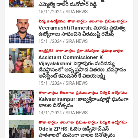
ఎమ్మెల్యే దాసరి మనోహర్ రెడ్డి
15/11/2024
SIRA NEWS
విద్య & ఉద్యోగము
తాజా వార్తలు
తెలంగాణ
ప్రముఖ వార్తలు
Veeramushti Ramesh: మూడు ప్రభుత్వ
ఉద్యోగాలు సాధించిన వీరముష్టి రమేష్
15/11/2024
SIRA NEWS
ఆంధ్రప్రదేశ్
తాజా వార్తలు
ప్రజా సమస్యలు
ప్రముఖ వార్తలు
Assistant Commissioner K
Vijayalakshmi: పెద్దాపురం మరిడమ్మ
దేవస్థానంలో అన్న ప్రసాద వితరణ :దేవస్థానం
అసిస్టెంట్ కమిషనర్ కే విజయలక్ష్మి
15/11/2024
SIRA NEWS
తాజా వార్తలు
తెలంగాణ
ప్రముఖ వార్తలు
విద్య & ఉద్యోగము
Kalvasrirampur: కాల్వశ్రీరాంపూర్లో ఘనంగా
బాలల దినోత్సవం
14/11/2024
SIRA NEWS
తాజా వార్తలు
తెలంగాణ
ప్రముఖ వార్తలు
విద్య & ఉద్యోగము
Odela ZPHS: ఓదెల జ‌డ్పీహెచ్ఎస్
పాఠ‌శాల‌లో ఘనంగా బాలల దినోత్సవం