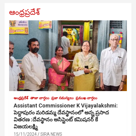
ఆంధ్రప్రదేశ్
ఆంధ్రప్రదేశ్
తాజా వార్తలు
ప్రజా సమస్యలు
ప్రముఖ వార్తలు
Assistant Commissioner K Vijayalakshmi:
పెద్దాపురం మరిడమ్మ దేవస్థానంలో అన్న ప్రసాద
వితరణ :దేవస్థానం అసిస్టెంట్ కమిషనర్ కే
విజయలక్ష్మి
15/11/2024
SIRA NEWS