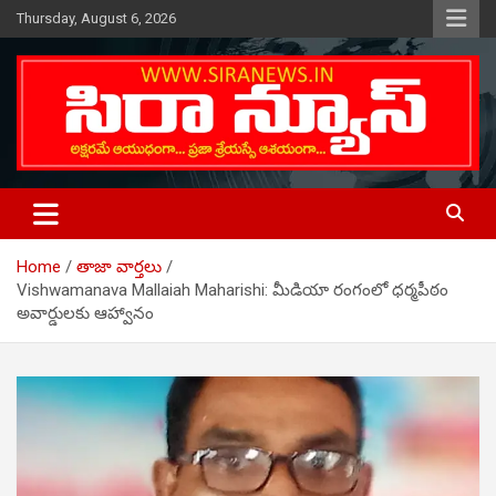
Skip
Thursday, August 6, 2026
to
content
Telugu Online News Daily
SIRA NEWS
Home
తాజా వార్తలు
Vishwamanava Mallaiah Maharishi: మీడియా రంగంలో ధర్మపీఠం
అవార్డులకు ఆహ్వానం