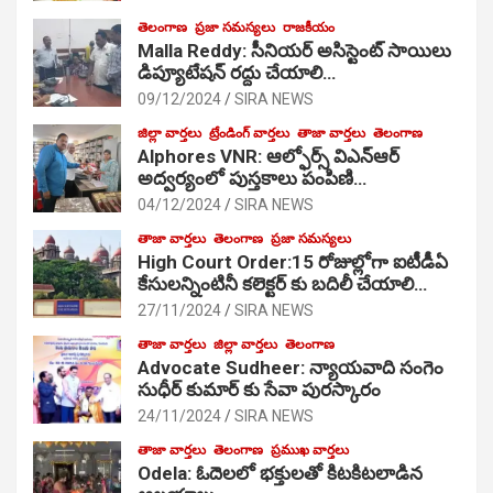
తెలంగాణ
ప్రజా సమస్యలు
రాజకీయం
Malla Reddy: సీనియర్ అసిస్టెంట్ సాయిలు
డిప్యూటేషన్ రద్దు చేయాలి…
09/12/2024
SIRA NEWS
జిల్లా వార్తలు
ట్రేండింగ్ వార్తలు
తాజా వార్తలు
తెలంగాణ
Alphores VNR: ఆల్ఫోర్స్ విఎన్ఆర్
అద్వర్యంలో పుస్తకాలు పంపిణి…
04/12/2024
SIRA NEWS
తాజా వార్తలు
తెలంగాణ
ప్రజా సమస్యలు
High Court Order:15 రోజుల్లోగా ఐటీడీఏ
కేసులన్నింటినీ కలెక్టర్ కు బదిలీ చేయాలి…
27/11/2024
SIRA NEWS
తాజా వార్తలు
జిల్లా వార్తలు
తెలంగాణ
Advocate Sudheer: న్యాయవాది సంగెం
సుధీర్ కుమార్ కు సేవా పురస్కారం
24/11/2024
SIRA NEWS
తాజా వార్తలు
తెలంగాణ
ప్రముఖ వార్తలు
Odela: ఓదెల‌లో భక్తులతో కిటకిటలాడిన