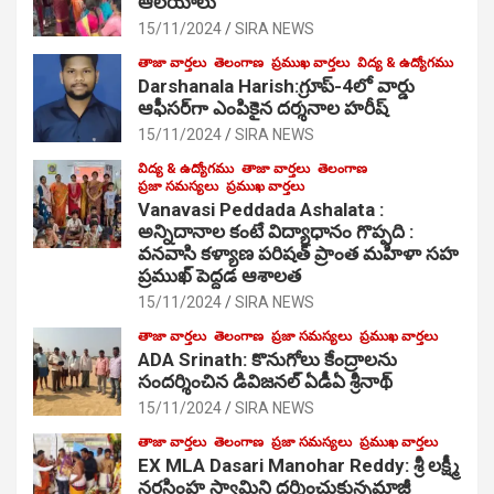
ఆల‌యాలు
15/11/2024
SIRA NEWS
తాజా వార్తలు
తెలంగాణ
ప్రముఖ వార్తలు
విద్య & ఉద్యోగము
Darshanala Harish:గ్రూప్-4లో వార్డు
ఆఫీసర్‌గా ఎంపికైన దర్శనాల హరీష్
15/11/2024
SIRA NEWS
విద్య & ఉద్యోగము
తాజా వార్తలు
తెలంగాణ
ప్రజా సమస్యలు
ప్రముఖ వార్తలు
Vanavasi Peddada Ashalata :
అన్నిదానాల కంటే విద్యాధానం గొప్పది :
వనవాసి కళ్యాణ పరిషత్ ప్రాంత మహిళా సహ
ప్రముఖ్ పెద్దడ ఆశాలత
15/11/2024
SIRA NEWS
తాజా వార్తలు
తెలంగాణ
ప్రజా సమస్యలు
ప్రముఖ వార్తలు
ADA Srinath: కొనుగోలు కేంద్రాల‌ను
సంద‌ర్శించిన డివిజనల్ ఏడీఏ శ్రీనాథ్
15/11/2024
SIRA NEWS
తాజా వార్తలు
తెలంగాణ
ప్రజా సమస్యలు
ప్రముఖ వార్తలు
EX MLA Dasari Manohar Reddy: శ్రీ లక్ష్మీ
నరసింహ స్వామిని దర్శించుకున్నమాజీ