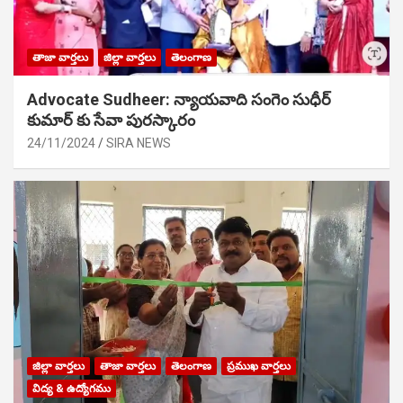
తాజా వార్తలు
జిల్లా వార్తలు
తెలంగాణ
Advocate Sudheer: న్యాయవాది సంగెం సుధీర్
కుమార్ కు సేవా పురస్కారం
24/11/2024
SIRA NEWS
జిల్లా వార్తలు
తాజా వార్తలు
తెలంగాణ
ప్రముఖ వార్తలు
విద్య & ఉద్యోగము