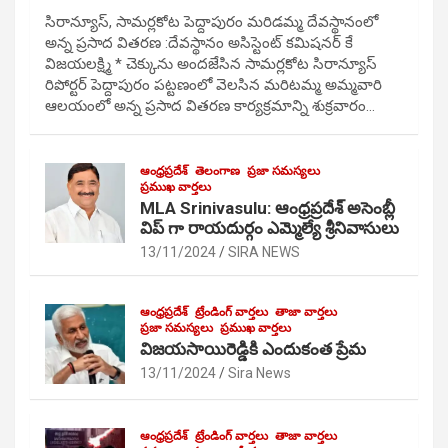
సిరాన్యూస్, సామర్లకోట పెద్దాపురం మరిడమ్మ దేవస్థానంలో
అన్న ప్రసాద వితరణ :దేవస్థానం అసిస్టెంట్ కమిషనర్ కే
విజయలక్ష్మి * చెక్కును అందజేసిన సామర్లకోట సిరాన్యూస్
రిపోర్టర్ పెద్దాపురం పట్టణంలో వెలసిన మరిటమ్మ అమ్మవారి
ఆలయంలో అన్న ప్రసాద వితరణ కార్యక్రమాన్ని శుక్రవారం…
ఆంధ్రప్రదేశ్
తెలంగాణ
ప్రజా సమస్యలు
ప్రముఖ వార్తలు
MLA Srinivasulu: ఆంధ్రప్రదేశ్ అసెంబ్లీ
విప్ గా రాయదుర్గం ఎమ్మెల్యే శ్రీనివాసులు
13/11/2024
SIRA NEWS
ఆంధ్రప్రదేశ్
ట్రేండింగ్ వార్తలు
తాజా వార్తలు
ప్రజా సమస్యలు
ప్రముఖ వార్తలు
విజయసాయిరెడ్డికి ఎందుకంత ప్రేమ
13/11/2024
Sira News
ఆంధ్రప్రదేశ్
ట్రేండింగ్ వార్తలు
తాజా వార్తలు