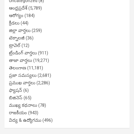
Uncategorized
(8)
ఆంధ్రప్రదేశ్
(5,789)
ఆరోగ్యం
(184)
క్రీడలు
(44)
జిల్లా వార్తలు
(259)
టెక్నాలజీ
(36)
ట్రావెల్
(12)
ట్రేండింగ్ వార్తలు
(911)
తాజా వార్తలు
(19,271)
తెలంగాణ
(11,181)
ప్రజా సమస్యలు
(2,681)
ప్రముఖ వార్తలు
(2,286)
ఫ్యాషన్
(6)
బిజినెస్
(65)
ముఖ్య కథనాలు
(78)
రాజకీయం
(943)
విద్య & ఉద్యోగము
(496)