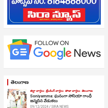
తెలంగాణ
జిల్లా వార్తలు
ట్రేండింగ్ వార్తలు
తాజా వార్తలు
తెలంగాణ
Soniyamma: ఘ‌నంగా సోనియా గాంధీ
జ‌న్మ‌దిన వేడుక‌లు
09/12/2024
SIRA NEWS