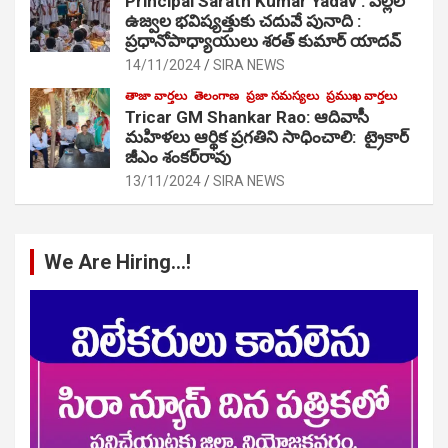
Principal Sarath Kumar Yadav : పిల్లల
ఉజ్వల భవిష్యత్తుకు చదువే పునాది :
ప్రధానోపాధ్యాయులు శరత్ కుమార్ యాదవ్
14/11/2024
SIRA NEWS
తాజా వార్తలు
తెలంగాణ
ప్రజా సమస్యలు
ప్రముఖ వార్తలు
Tricar GM Shankar Rao: ఆదివాసీ
మహిళలు ఆర్థిక ప్రగతిని సాధించాలి: ట్రైకార్
జీఎం శంకర్‌రావు
13/11/2024
SIRA NEWS
We Are Hiring…!