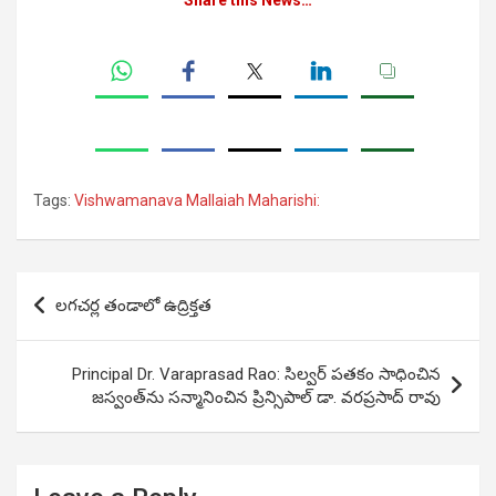
Share this News…
Tags:
Vishwamanava Mallaiah Maharishi:
Post
లగచర్ల తండాలో ఉద్రిక్తత
navigation
Principal Dr. Varaprasad Rao: సిల్వర్ ప‌త‌కం సాధించిన
జస్వంత్‌ను స‌న్మానించిన‌ ప్రిన్సిపాల్ డా. వరప్రసాద్ రావు