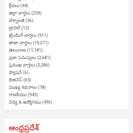
క్రీడలు
(44)
జిల్లా వార్తలు
(259)
టెక్నాలజీ
(36)
ట్రావెల్
(12)
ట్రేండింగ్ వార్తలు
(911)
తాజా వార్తలు
(19,271)
తెలంగాణ
(11,181)
ప్రజా సమస్యలు
(2,681)
ప్రముఖ వార్తలు
(2,286)
ఫ్యాషన్
(6)
బిజినెస్
(65)
ముఖ్య కథనాలు
(78)
రాజకీయం
(943)
విద్య & ఉద్యోగము
(496)
ఆంధ్రప్రదేశ్