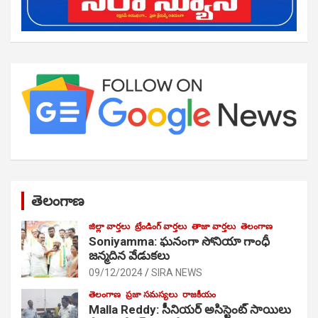
తెలంగాణ
జిల్లా వార్తలు
ట్రేండింగ్ వార్తలు
తాజా వార్తలు
తెలంగాణ
Soniyamma: ఘ‌నంగా సోనియా గాంధీ
జ‌న్మ‌దిన వేడుక‌లు
09/12/2024
SIRA NEWS
తెలంగాణ
ప్రజా సమస్యలు
రాజకీయం
Malla Reddy: సీనియర్ అసిస్టెంట్ సాయిలు