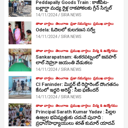
Peddapally Goods Train : కాజీపేట-
బల్లార్షా మధ్య రైళ్ల రాకపోకలకు గ్రీన్ సిగ్నల్
14/11/2024
SIRA NEWS
తాజా వార్తలు
తెలంగాణ
ప్రజా సమస్యలు
ప్రముఖ వార్తలు
Odela: ఓదెలలో కులగణన సర్వే
14/11/2024
SIRA NEWS
తాజా వార్తలు
తెలంగాణ
ప్రముఖ వార్తలు
విద్య & ఉద్యోగము
Sankarapatnam: శంకరపట్నంలో జవహర్
లాల్ నెహ్రూ జయంతి వేడుకలు
14/11/2024
SIRA NEWS
తాజా వార్తలు
తెలంగాణ
ప్రజా సమస్యలు
ప్రముఖ వార్తలు
CI Faninder: మిస్టర్ టి రెస్టారెంట్ దొంగతనం
కేసులో ఇద్దరి అరెస్ట్ : సీఐ ఫణిందర్
14/11/2024
SIRA NEWS
తాజా వార్తలు
తెలంగాణ
ప్రముఖ వార్తలు
విద్య & ఉద్యోగము
Principal Sarath Kumar Yadav : పిల్లల
ఉజ్వల భవిష్యత్తుకు చదువే పునాది :
ప్రధానోపాధ్యాయులు శరత్ కుమార్ యాదవ్