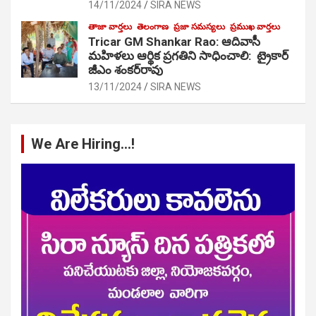
14/11/2024
SIRA NEWS
తాజా వార్తలు
తెలంగాణ
ప్రజా సమస్యలు
ప్రముఖ వార్తలు
Tricar GM Shankar Rao: ఆదివాసీ
మహిళలు ఆర్థిక ప్రగతిని సాధించాలి: ట్రైకార్
జీఎం శంకర్‌రావు
13/11/2024
SIRA NEWS
We Are Hiring…!