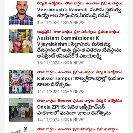
విద్య & ఉద్యోగము
తాజా వార్తలు
తెలంగాణ
ప్రముఖ వార్తలు
Veeramushti Ramesh: మూడు ప్రభుత్వ
ఉద్యోగాలు సాధించిన వీరముష్టి రమేష్
15/11/2024
SIRA NEWS
ఆంధ్రప్రదేశ్
తాజా వార్తలు
ప్రజా సమస్యలు
ప్రముఖ వార్తలు
Assistant Commissioner K
Vijayalakshmi: పెద్దాపురం మరిడమ్మ
దేవస్థానంలో అన్న ప్రసాద వితరణ :దేవస్థానం
అసిస్టెంట్ కమిషనర్ కే విజయలక్ష్మి
15/11/2024
SIRA NEWS
తాజా వార్తలు
తెలంగాణ
ప్రముఖ వార్తలు
విద్య & ఉద్యోగము
Kalvasrirampur: కాల్వశ్రీరాంపూర్లో ఘనంగా
బాలల దినోత్సవం
14/11/2024
SIRA NEWS
తాజా వార్తలు
తెలంగాణ
ప్రముఖ వార్తలు
విద్య & ఉద్యోగము
Odela ZPHS: ఓదెల జ‌డ్పీహెచ్ఎస్
పాఠ‌శాల‌లో ఘనంగా బాలల దినోత్సవం
14/11/2024
SIRA NEWS
తాజా వార్తలు
తెలంగాణ
ప్రజా సమస్యలు
ప్రముఖ వార్తలు