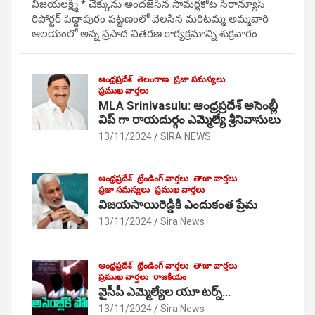
విజయలక్ష్మి * చెక్కును అందజేసిన సామర్లకోట సిరాన్యూస్
రిపోర్టర్ పెద్దాపురం పట్టణంలో వెలసిన మరిటమ్మ అమ్మవారి
ఆలయంలో అన్న ప్రసాద వితరణ కార్యక్రమాన్ని శుక్రవారం…
ఆంధ్రప్రదేశ్
తెలంగాణ
ప్రజా సమస్యలు
ప్రముఖ వార్తలు
MLA Srinivasulu: ఆంధ్రప్రదేశ్ అసెంబ్లీ
విప్ గా రాయదుర్గం ఎమ్మెల్యే శ్రీనివాసులు
13/11/2024
SIRA NEWS
ఆంధ్రప్రదేశ్
ట్రేండింగ్ వార్తలు
తాజా వార్తలు
ప్రజా సమస్యలు
ప్రముఖ వార్తలు
విజయసాయిరెడ్డికి ఎందుకంత ప్రేమ
13/11/2024
Sira News
ఆంధ్రప్రదేశ్
ట్రేండింగ్ వార్తలు
తాజా వార్తలు
ప్రముఖ వార్తలు
రాజకీయం
వైసీపీ ఎమ్మెల్యేల యూ టర్న్…
13/11/2024
Sira News