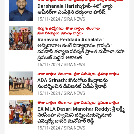
Darshanala Harish:గ్రూప్-4లో వార్డు
ఆఫీసర్‌గా ఎంపికైన దర్శనాల హరీష్
15/11/2024
SIRA NEWS
విద్య & ఉద్యోగము
తాజా వార్తలు
తెలంగాణ
ప్రజా సమస్యలు
ప్రముఖ వార్తలు
Vanavasi Peddada Ashalata :
అన్నిదానాల కంటే విద్యాధానం గొప్పది :
వనవాసి కళ్యాణ పరిషత్ ప్రాంత మహిళా సహ
ప్రముఖ్ పెద్దడ ఆశాలత
15/11/2024
SIRA NEWS
తాజా వార్తలు
తెలంగాణ
ప్రజా సమస్యలు
ప్రముఖ వార్తలు
ADA Srinath: కొనుగోలు కేంద్రాల‌ను
సంద‌ర్శించిన డివిజనల్ ఏడీఏ శ్రీనాథ్
15/11/2024
SIRA NEWS
తాజా వార్తలు
తెలంగాణ
ప్రజా సమస్యలు
ప్రముఖ వార్తలు
EX MLA Dasari Manohar Reddy: శ్రీ లక్ష్మీ
నరసింహ స్వామిని దర్శించుకున్నమాజీ
ఎమ్మెల్యే దాసరి మనోహర్ రెడ్డి
15/11/2024
SIRA NEWS