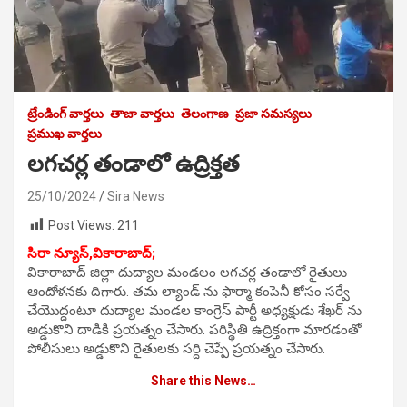
ట్రేండింగ్ వార్తలు
తాజా వార్తలు
తెలంగాణ
ప్రజా సమస్యలు
ప్రముఖ వార్తలు
లగచర్ల తండాలో ఉద్రిక్తత
25/10/2024
Sira News
Post Views:
211
సిరా న్యూస్,వికారాబాద్;
వికారాబాద్ జిల్లా దుద్యాల మండలం లగచర్ల తండాలో రైతులు
ఆందోళనకు దిగారు. తమ ల్యాండ్ ను ఫార్మా కంపెనీ కోసం సర్వే
చేయొద్దంటూ దుద్యాల మండల కాంగ్రెస్ పార్టీ అధ్యక్షుడు శేఖర్ ను
అడ్డుకొని దాడికి ప్రయత్నం చేసారు. పరిస్థితి ఉద్రిక్తంగా మారడంతో
పోలీసులు అడ్డుకొని రైతులకు సర్ది చెప్పే ప్రయత్నం చేసారు.
Share this News…