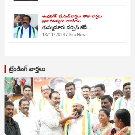
ఆంధ్రప్రదేశ్
ట్రేండింగ్ వార్తలు
తాజా వార్తలు
ప్రజా సమస్యలు
రాజకీయం
గుమ్మనూరు వర్సెస్ జేసీ…
13/11/2024
Sira News
ట్రేండింగ్ వార్తలు