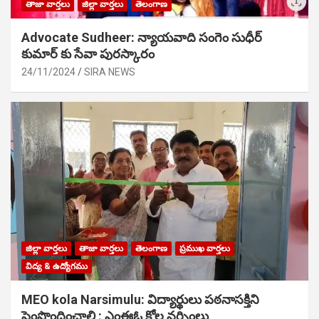
తాజా వార్తలు
జిల్లా వార్తలు
తెలంగాణ
Advocate Sudheer: న్యాయవాది సంగెం సుధీర్
కుమార్ కు సేవా పురస్కారం
24/11/2024
SIRA NEWS
జిల్లా వార్తలు
తాజా వార్తలు
తెలంగాణ
ప్రముఖ వార్తలు
విద్య & ఉద్యోగము
MEO kola Narsimulu: విద్యార్థులు పఠ‌నాసక్తిని
పెంపొందించాలి : ఎంఈఓ కోల నర్సింలు