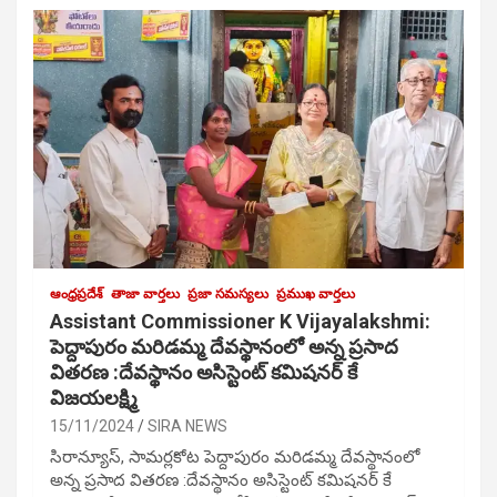
ఆంధ్రప్రదేశ్
తాజా వార్తలు
ప్రజా సమస్యలు
ప్రముఖ వార్తలు
Assistant Commissioner K Vijayalakshmi:
పెద్దాపురం మరిడమ్మ దేవస్థానంలో అన్న ప్రసాద
వితరణ :దేవస్థానం అసిస్టెంట్ కమిషనర్ కే
విజయలక్ష్మి
15/11/2024
SIRA NEWS
సిరాన్యూస్, సామర్లకోట పెద్దాపురం మరిడమ్మ దేవస్థానంలో
అన్న ప్రసాద వితరణ :దేవస్థానం అసిస్టెంట్ కమిషనర్ కే