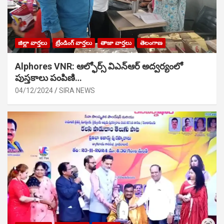
జిల్లా వార్తలు
ట్రేండింగ్ వార్తలు
తాజా వార్తలు
తెలంగాణ
Alphores VNR: ఆల్ఫోర్స్ విఎన్ఆర్ అద్వర్యంలో
పుస్తకాలు పంపిణి…
04/12/2024
SIRA NEWS