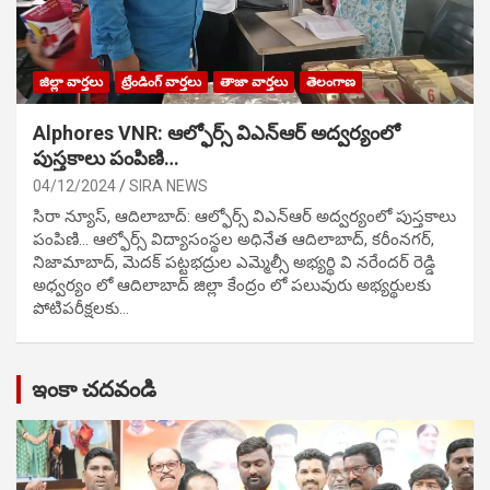
జిల్లా వార్తలు
ట్రేండింగ్ వార్తలు
తాజా వార్తలు
తెలంగాణ
Alphores VNR: ఆల్ఫోర్స్ విఎన్ఆర్ అద్వర్యంలో
పుస్తకాలు పంపిణి…
04/12/2024
SIRA NEWS
సిరా న్యూస్, ఆదిలాబాద్: ఆల్ఫోర్స్ విఎన్ఆర్ అద్వర్యంలో పుస్తకాలు
పంపిణి… ఆల్ఫోర్స్ విద్యాసంస్థల అధినేత ఆదిలాబాద్, కరీంనగర్,
నిజామాబాద్, మెదక్ పట్టభద్రుల ఎమ్మెల్సీ అభ్యర్థి వి నరేందర్ రెడ్డి
అధ్వర్యం లో ఆదిలాబాద్ జిల్లా కేంద్రం లో పలువురు అభ్యర్థులకు
పోటిప‌రీక్ష‌ల‌కు…
ఇంకా చదవండి