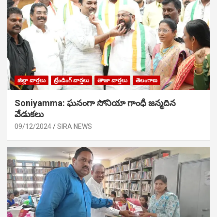
జిల్లా వార్తలు
ట్రేండింగ్ వార్తలు
తాజా వార్తలు
తెలంగాణ
Soniyamma: ఘ‌నంగా సోనియా గాంధీ జ‌న్మ‌దిన
వేడుక‌లు
09/12/2024
SIRA NEWS