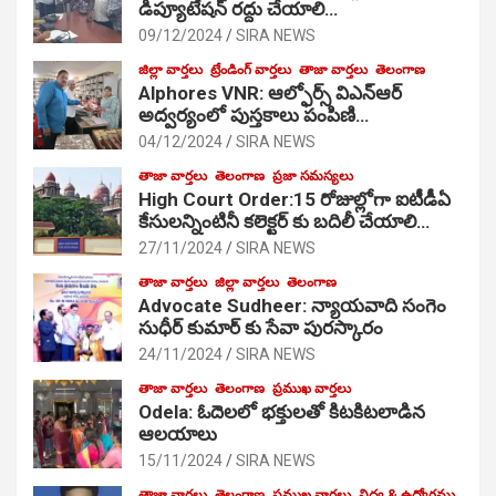
డిప్యూటేషన్ రద్దు చేయాలి…
09/12/2024
SIRA NEWS
జిల్లా వార్తలు
ట్రేండింగ్ వార్తలు
తాజా వార్తలు
తెలంగాణ
Alphores VNR: ఆల్ఫోర్స్ విఎన్ఆర్
అద్వర్యంలో పుస్తకాలు పంపిణి…
04/12/2024
SIRA NEWS
తాజా వార్తలు
తెలంగాణ
ప్రజా సమస్యలు
High Court Order:15 రోజుల్లోగా ఐటీడీఏ
కేసులన్నింటినీ కలెక్టర్ కు బదిలీ చేయాలి…
27/11/2024
SIRA NEWS
తాజా వార్తలు
జిల్లా వార్తలు
తెలంగాణ
Advocate Sudheer: న్యాయవాది సంగెం
సుధీర్ కుమార్ కు సేవా పురస్కారం
24/11/2024
SIRA NEWS
తాజా వార్తలు
తెలంగాణ
ప్రముఖ వార్తలు
Odela: ఓదెల‌లో భక్తులతో కిటకిటలాడిన
ఆల‌యాలు
15/11/2024
SIRA NEWS
తాజా వార్తలు
తెలంగాణ
ప్రముఖ వార్తలు
విద్య & ఉద్యోగము