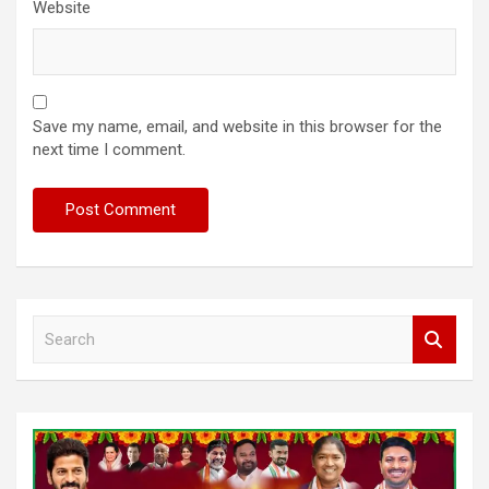
Website
Save my name, email, and website in this browser for the
next time I comment.
S
e
a
r
c
h