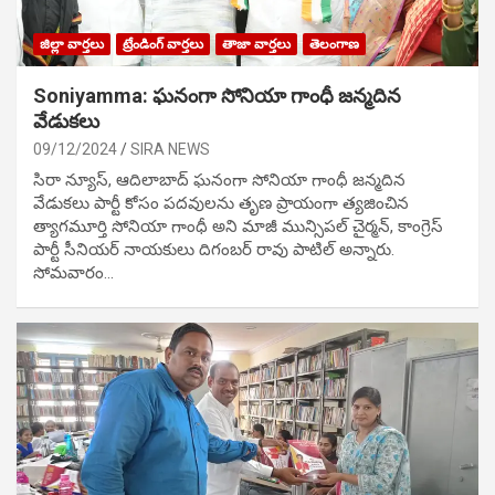
జిల్లా వార్తలు
ట్రేండింగ్ వార్తలు
తాజా వార్తలు
తెలంగాణ
Soniyamma: ఘ‌నంగా సోనియా గాంధీ జ‌న్మ‌దిన
వేడుక‌లు
09/12/2024
SIRA NEWS
సిరా న్యూస్, ఆదిలాబాద్ ఘ‌నంగా సోనియా గాంధీ జ‌న్మ‌దిన
వేడుక‌లు పార్టీ కోసం ప‌ద‌వుల‌ను తృణ ప్రాయంగా త్య‌జించిన
త్యాగమూర్తి సోనియా గాంధీ అని మాజీ మున్సిప‌ల్ చైర్మ‌న్, కాంగ్రెస్
పార్టీ సీనియ‌ర్ నాయ‌కులు దిగంబ‌ర్ రావు పాటిల్ అన్నారు.
సోమవారం…