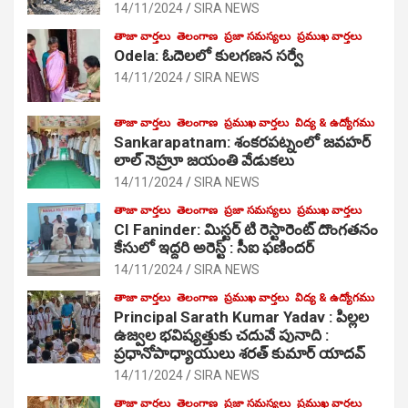
14/11/2024
SIRA NEWS
తాజా వార్తలు
తెలంగాణ
ప్రజా సమస్యలు
ప్రముఖ వార్తలు
Odela: ఓదెలలో కులగణన సర్వే
14/11/2024
SIRA NEWS
తాజా వార్తలు
తెలంగాణ
ప్రముఖ వార్తలు
విద్య & ఉద్యోగము
Sankarapatnam: శంకరపట్నంలో జవహర్
లాల్ నెహ్రూ జయంతి వేడుకలు
14/11/2024
SIRA NEWS
తాజా వార్తలు
తెలంగాణ
ప్రజా సమస్యలు
ప్రముఖ వార్తలు
CI Faninder: మిస్టర్ టి రెస్టారెంట్ దొంగతనం
కేసులో ఇద్దరి అరెస్ట్ : సీఐ ఫణిందర్
14/11/2024
SIRA NEWS
తాజా వార్తలు
తెలంగాణ
ప్రముఖ వార్తలు
విద్య & ఉద్యోగము
Principal Sarath Kumar Yadav : పిల్లల
ఉజ్వల భవిష్యత్తుకు చదువే పునాది :
ప్రధానోపాధ్యాయులు శరత్ కుమార్ యాదవ్
14/11/2024
SIRA NEWS
తాజా వార్తలు
తెలంగాణ
ప్రజా సమస్యలు
ప్రముఖ వార్తలు