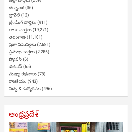
జిల్లా వార్తలు
(259)
టెక్నాలజీ
(36)
ట్రావెల్
(12)
ట్రేండింగ్ వార్తలు
(911)
తాజా వార్తలు
(19,271)
తెలంగాణ
(11,181)
ప్రజా సమస్యలు
(2,681)
ప్రముఖ వార్తలు
(2,286)
ఫ్యాషన్
(6)
బిజినెస్
(65)
ముఖ్య కథనాలు
(78)
రాజకీయం
(943)
విద్య & ఉద్యోగము
(496)
ఆంధ్రప్రదేశ్