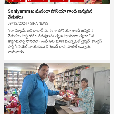
Soniyamma: ఘ‌నంగా సోనియా గాంధీ జ‌న్మ‌దిన
వేడుక‌లు
09/12/2024
SIRA NEWS
సిరా న్యూస్, ఆదిలాబాద్ ఘ‌నంగా సోనియా గాంధీ జ‌న్మ‌దిన
వేడుక‌లు పార్టీ కోసం ప‌ద‌వుల‌ను తృణ ప్రాయంగా త్య‌జించిన
త్యాగమూర్తి సోనియా గాంధీ అని మాజీ మున్సిప‌ల్ చైర్మ‌న్, కాంగ్రెస్
పార్టీ సీనియ‌ర్ నాయ‌కులు దిగంబ‌ర్ రావు పాటిల్ అన్నారు.
సోమవారం…