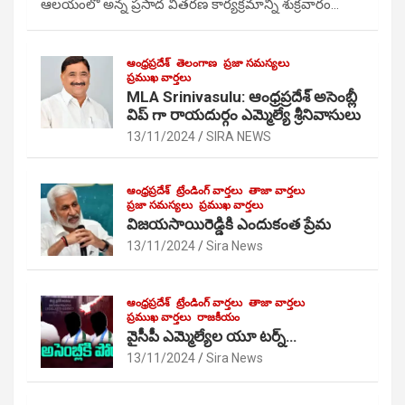
ఆలయంలో అన్న ప్రసాద వితరణ కార్యక్రమాన్ని శుక్రవారం…
ఆంధ్రప్రదేశ్
తెలంగాణ
ప్రజా సమస్యలు
ప్రముఖ వార్తలు
MLA Srinivasulu: ఆంధ్రప్రదేశ్ అసెంబ్లీ
విప్ గా రాయదుర్గం ఎమ్మెల్యే శ్రీనివాసులు
13/11/2024
SIRA NEWS
ఆంధ్రప్రదేశ్
ట్రేండింగ్ వార్తలు
తాజా వార్తలు
ప్రజా సమస్యలు
ప్రముఖ వార్తలు
విజయసాయిరెడ్డికి ఎందుకంత ప్రేమ
13/11/2024
Sira News
ఆంధ్రప్రదేశ్
ట్రేండింగ్ వార్తలు
తాజా వార్తలు
ప్రముఖ వార్తలు
రాజకీయం
వైసీపీ ఎమ్మెల్యేల యూ టర్న్…
13/11/2024
Sira News