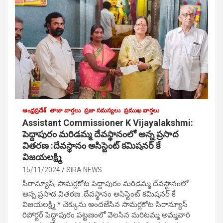
ఆంధ్రప్రదేశ్
తాజా వార్తలు
ప్రజా సమస్యలు
ప్రముఖ వార్తలు
Assistant Commissioner K Vijayalakshmi:
పెద్దాపురం మరిడమ్మ దేవస్థానంలో అన్న ప్రసాద
వితరణ :దేవస్థానం అసిస్టెంట్ కమిషనర్ కే
విజయలక్ష్మి
15/11/2024
SIRA NEWS
సిరాన్యూస్, సామర్లకోట పెద్దాపురం మరిడమ్మ దేవస్థానంలో
అన్న ప్రసాద వితరణ :దేవస్థానం అసిస్టెంట్ కమిషనర్ కే
విజయలక్ష్మి * చెక్కును అందజేసిన సామర్లకోట సిరాన్యూస్
రిపోర్టర్ పెద్దాపురం పట్టణంలో వెలసిన మరిటమ్మ అమ్మవారి