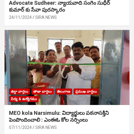
Advocate Sudheer: న్యాయవాది సంగెం సుధీర్
కుమార్ కు సేవా పురస్కారం
24/11/2024
SIRA NEWS
జిల్లా వార్తలు
తాజా వార్తలు
తెలంగాణ
ప్రముఖ వార్తలు
విద్య & ఉద్యోగము
MEO kola Narsimulu: విద్యార్థులు పఠ‌నాసక్తిని
పెంపొందించాలి : ఎంఈఓ కోల నర్సింలు
07/11/2024
SIRA NEWS