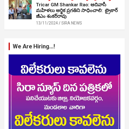
Tricar GM Shankar Rao: ఆదివాసీ
మహిళలు ఆర్థిక ప్రగతిని సాధించాలి: ట్రైకార్
జీఎం శంకర్‌రావు
13/11/2024
SIRA NEWS
We Are Hiring…!