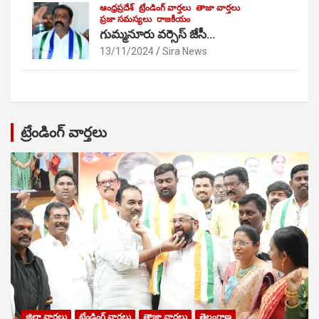
ఆంధ్రప్రదేశ్
ట్రేండింగ్ వార్తలు
తాజా వార్తలు
ప్రజా సమస్యలు
రాజకీయం
గుమ్మనూరు వర్సెస్ జేసీ…
13/11/2024
Sira News
ట్రేండింగ్ వార్తలు
జిల్లా వార్తలు
ట్రేండింగ్ వార్తలు
తాజా వార్తలు
తెలంగాణ