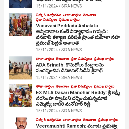
15/11/2024
SIRA NEWS
విద్య & ఉద్యోగము
తాజా వార్తలు
తెలంగాణ
ప్రజా సమస్యలు
ప్రముఖ వార్తలు
Vanavasi Peddada Ashalata :
అన్నిదానాల కంటే విద్యాధానం గొప్పది :
వనవాసి కళ్యాణ పరిషత్ ప్రాంత మహిళా సహ
ప్రముఖ్ పెద్దడ ఆశాలత
15/11/2024
SIRA NEWS
తాజా వార్తలు
తెలంగాణ
ప్రజా సమస్యలు
ప్రముఖ వార్తలు
ADA Srinath: కొనుగోలు కేంద్రాల‌ను
సంద‌ర్శించిన డివిజనల్ ఏడీఏ శ్రీనాథ్
15/11/2024
SIRA NEWS
తాజా వార్తలు
తెలంగాణ
ప్రజా సమస్యలు
ప్రముఖ వార్తలు
EX MLA Dasari Manohar Reddy: శ్రీ లక్ష్మీ
నరసింహ స్వామిని దర్శించుకున్నమాజీ
ఎమ్మెల్యే దాసరి మనోహర్ రెడ్డి
15/11/2024
SIRA NEWS
విద్య & ఉద్యోగము
తాజా వార్తలు
తెలంగాణ
ప్రముఖ వార్తలు
Veeramushti Ramesh: మూడు ప్రభుత్వ