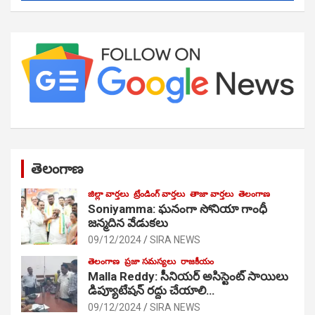
తెలంగాణ
జిల్లా వార్తలు
ట్రేండింగ్ వార్తలు
తాజా వార్తలు
తెలంగాణ
Soniyamma: ఘ‌నంగా సోనియా గాంధీ
జ‌న్మ‌దిన వేడుక‌లు
09/12/2024
SIRA NEWS
తెలంగాణ
ప్రజా సమస్యలు
రాజకీయం
Malla Reddy: సీనియర్ అసిస్టెంట్ సాయిలు
డిప్యూటేషన్ రద్దు చేయాలి…
09/12/2024
SIRA NEWS