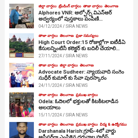
జిల్లా వార్తలు
ట్రేండింగ్ వార్తలు
తాజా వార్తలు
తెలంగాణ
Alphores VNR: ఆల్ఫోర్స్ విఎన్ఆర్
అద్వర్యంలో పుస్తకాలు పంపిణి…
04/12/2024
SIRA NEWS
తాజా వార్తలు
తెలంగాణ
ప్రజా సమస్యలు
High Court Order:15 రోజుల్లోగా ఐటీడీఏ
కేసులన్నింటినీ కలెక్టర్ కు బదిలీ చేయాలి…
27/11/2024
SIRA NEWS
తాజా వార్తలు
జిల్లా వార్తలు
తెలంగాణ
Advocate Sudheer: న్యాయవాది సంగెం
సుధీర్ కుమార్ కు సేవా పురస్కారం
24/11/2024
SIRA NEWS
తాజా వార్తలు
తెలంగాణ
ప్రముఖ వార్తలు
Odela: ఓదెల‌లో భక్తులతో కిటకిటలాడిన
ఆల‌యాలు
15/11/2024
SIRA NEWS
తాజా వార్తలు
తెలంగాణ
ప్రముఖ వార్తలు
విద్య & ఉద్యోగము
Darshanala Harish:గ్రూప్-4లో వార్డు
ఆఫీసర్‌గా ఎంపికైన దర్శనాల హరీష్