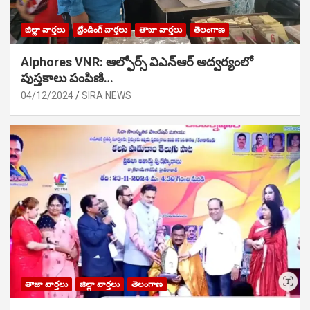
జిల్లా వార్తలు
ట్రేండింగ్ వార్తలు
తాజా వార్తలు
తెలంగాణ
Alphores VNR: ఆల్ఫోర్స్ విఎన్ఆర్ అద్వర్యంలో
పుస్తకాలు పంపిణి…
04/12/2024
SIRA NEWS
తాజా వార్తలు
జిల్లా వార్తలు
తెలంగాణ