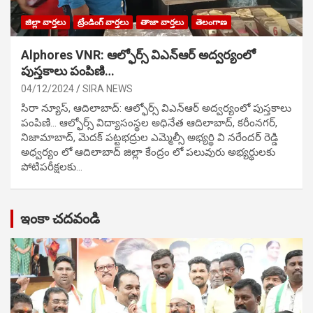
జిల్లా వార్తలు
ట్రేండింగ్ వార్తలు
తాజా వార్తలు
తెలంగాణ
Alphores VNR: ఆల్ఫోర్స్ విఎన్ఆర్ అద్వర్యంలో
పుస్తకాలు పంపిణి…
04/12/2024
SIRA NEWS
సిరా న్యూస్, ఆదిలాబాద్: ఆల్ఫోర్స్ విఎన్ఆర్ అద్వర్యంలో పుస్తకాలు
పంపిణి… ఆల్ఫోర్స్ విద్యాసంస్థల అధినేత ఆదిలాబాద్, కరీంనగర్,
నిజామాబాద్, మెదక్ పట్టభద్రుల ఎమ్మెల్సీ అభ్యర్థి వి నరేందర్ రెడ్డి
అధ్వర్యం లో ఆదిలాబాద్ జిల్లా కేంద్రం లో పలువురు అభ్యర్థులకు
పోటిప‌రీక్ష‌ల‌కు…
ఇంకా చదవండి