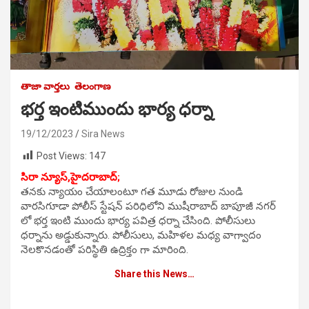
తాజా వార్తలు
తెలంగాణ
భర్త ఇంటిముందు భార్య ధర్నా
19/12/2023
Sira News
Post Views:
147
సిరా న్యూస్,
హైదరాబాద్;
తనకు న్యాయం చేయాలంటూ గత మూడు రోజుల నుండి
వారసిగూడా పోలీస్ స్టేషన్ పరిధిలోని ముషీరాబాద్ బాపూజీ నగర్
లో భర్త ఇంటి ముందు భార్య పవిత్ర ధర్నా చేసింది. పోలీసులు
ధర్నాను అడ్డుకున్నారు. పోలీసులు, మహిళల మధ్య వాగ్వాదం
నెలకొనడంతో పరిస్థితి ఉద్రిక్తం గా మారింది.
Share this News…