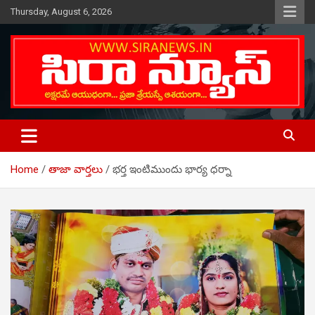
Skip
Thursday, August 6, 2026
to
content
Telugu Online News Daily
SIRA NEWS
Home
తాజా వార్తలు
భర్త ఇంటిముందు భార్య ధర్నా