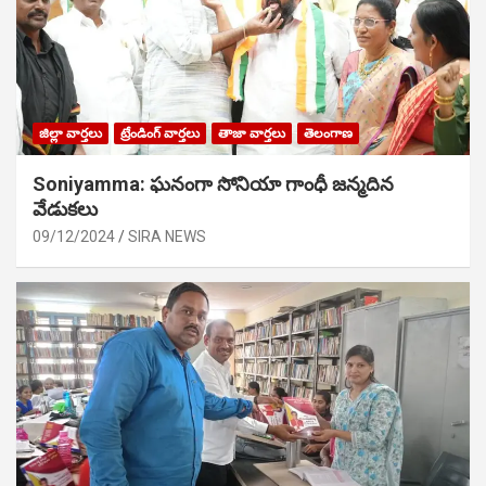
జిల్లా వార్తలు
ట్రేండింగ్ వార్తలు
తాజా వార్తలు
తెలంగాణ
Soniyamma: ఘ‌నంగా సోనియా గాంధీ జ‌న్మ‌దిన
వేడుక‌లు
09/12/2024
SIRA NEWS