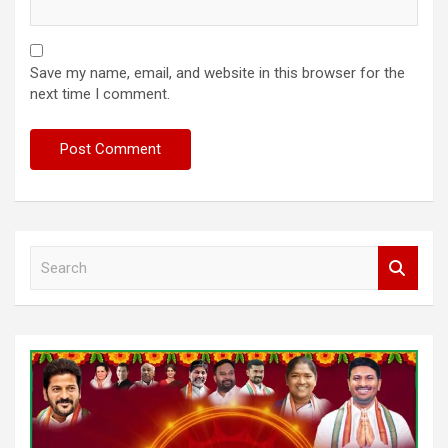
Save my name, email, and website in this browser for the
next time I comment.
S
e
a
r
c
h