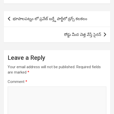
Post
భూపాలపట్నం లో ప్రవేట్ బర్త్డే పార్టీలో డ్రగ్స్ కలకలం
navigation
రోడ్డు మీద చెత్త వేస్తే సైరన్
Leave a Reply
Your email address will not be published.
Required fields
are marked
*
Comment
*