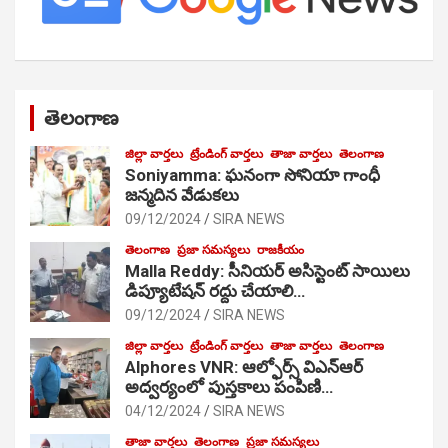
తెలంగాణ
జిల్లా వార్తలు
ట్రేండింగ్ వార్తలు
తాజా వార్తలు
తెలంగాణ
Soniyamma: ఘ‌నంగా సోనియా గాంధీ
జ‌న్మ‌దిన వేడుక‌లు
09/12/2024
SIRA NEWS
తెలంగాణ
ప్రజా సమస్యలు
రాజకీయం
Malla Reddy: సీనియర్ అసిస్టెంట్ సాయిలు
డిప్యూటేషన్ రద్దు చేయాలి…
09/12/2024
SIRA NEWS
జిల్లా వార్తలు
ట్రేండింగ్ వార్తలు
తాజా వార్తలు
తెలంగాణ
Alphores VNR: ఆల్ఫోర్స్ విఎన్ఆర్
అద్వర్యంలో పుస్తకాలు పంపిణి…
04/12/2024
SIRA NEWS
తాజా వార్తలు
తెలంగాణ
ప్రజా సమస్యలు