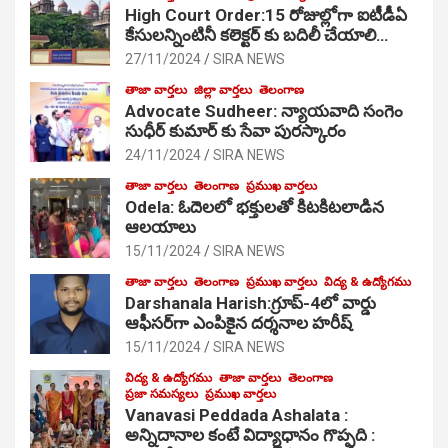
High Court Order:15 రోజుల్లోగా ఐటీడీఏ
కేసులన్నింటినీ కలెక్టర్ కు బదిలీ చేయాలి…
27/11/2024
SIRA NEWS
తాజా వార్తలు
జిల్లా వార్తలు
తెలంగాణ
Advocate Sudheer: న్యాయవాది సంగెం
సుధీర్ కుమార్ కు సేవా పురస్కారం
24/11/2024
SIRA NEWS
తాజా వార్తలు
తెలంగాణ
ప్రముఖ వార్తలు
Odela: ఓదెల‌లో భక్తులతో కిటకిటలాడిన
ఆల‌యాలు
15/11/2024
SIRA NEWS
తాజా వార్తలు
తెలంగాణ
ప్రముఖ వార్తలు
విద్య & ఉద్యోగము
Darshanala Harish:గ్రూప్-4లో వార్డు
ఆఫీసర్‌గా ఎంపికైన దర్శనాల హరీష్
15/11/2024
SIRA NEWS
విద్య & ఉద్యోగము
తాజా వార్తలు
తెలంగాణ
ప్రజా సమస్యలు
ప్రముఖ వార్తలు
Vanavasi Peddada Ashalata :
అన్నిదానాల కంటే విద్యాధానం గొప్పది :