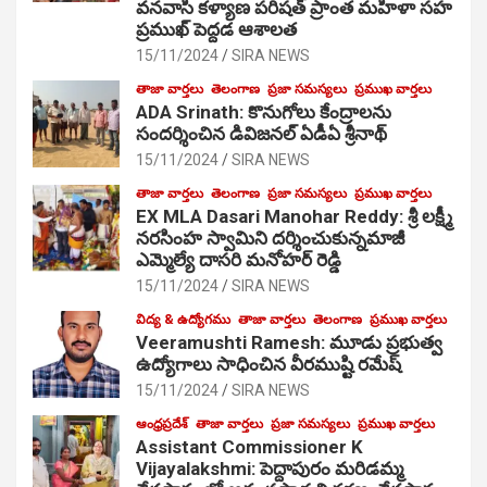
వనవాసి కళ్యాణ పరిషత్ ప్రాంత మహిళా సహ
ప్రముఖ్ పెద్దడ ఆశాలత
15/11/2024
SIRA NEWS
తాజా వార్తలు
తెలంగాణ
ప్రజా సమస్యలు
ప్రముఖ వార్తలు
ADA Srinath: కొనుగోలు కేంద్రాల‌ను
సంద‌ర్శించిన డివిజనల్ ఏడీఏ శ్రీనాథ్
15/11/2024
SIRA NEWS
తాజా వార్తలు
తెలంగాణ
ప్రజా సమస్యలు
ప్రముఖ వార్తలు
EX MLA Dasari Manohar Reddy: శ్రీ లక్ష్మీ
నరసింహ స్వామిని దర్శించుకున్నమాజీ
ఎమ్మెల్యే దాసరి మనోహర్ రెడ్డి
15/11/2024
SIRA NEWS
విద్య & ఉద్యోగము
తాజా వార్తలు
తెలంగాణ
ప్రముఖ వార్తలు
Veeramushti Ramesh: మూడు ప్రభుత్వ
ఉద్యోగాలు సాధించిన వీరముష్టి రమేష్
15/11/2024
SIRA NEWS
ఆంధ్రప్రదేశ్
తాజా వార్తలు
ప్రజా సమస్యలు
ప్రముఖ వార్తలు
Assistant Commissioner K
Vijayalakshmi: పెద్దాపురం మరిడమ్మ