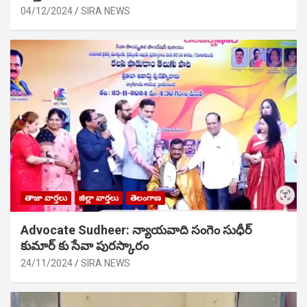
04/12/2024
SIRA NEWS
తాజా వార్తలు
జిల్లా వార్తలు
తెలంగాణ
Advocate Sudheer: న్యాయవాది సంగెం సుధీర్
కుమార్ కు సేవా పురస్కారం
24/11/2024
SIRA NEWS