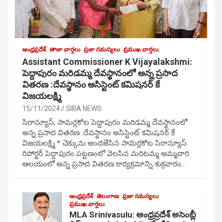
ఆంధ్రప్రదేశ్
తాజా వార్తలు
ప్రజా సమస్యలు
ప్రముఖ వార్తలు
Assistant Commissioner K Vijayalakshmi:
పెద్దాపురం మరిడమ్మ దేవస్థానంలో అన్న ప్రసాద
వితరణ :దేవస్థానం అసిస్టెంట్ కమిషనర్ కే
విజయలక్ష్మి
15/11/2024
SIRA NEWS
సిరాన్యూస్, సామర్లకోట పెద్దాపురం మరిడమ్మ దేవస్థానంలో
అన్న ప్రసాద వితరణ :దేవస్థానం అసిస్టెంట్ కమిషనర్ కే
విజయలక్ష్మి * చెక్కును అందజేసిన సామర్లకోట సిరాన్యూస్
రిపోర్టర్ పెద్దాపురం పట్టణంలో వెలసిన మరిటమ్మ అమ్మవారి
ఆలయంలో అన్న ప్రసాద వితరణ కార్యక్రమాన్ని శుక్రవారం…
ఆంధ్రప్రదేశ్
తెలంగాణ
ప్రజా సమస్యలు
ప్రముఖ వార్తలు
MLA Srinivasulu: ఆంధ్రప్రదేశ్ అసెంబ్లీ