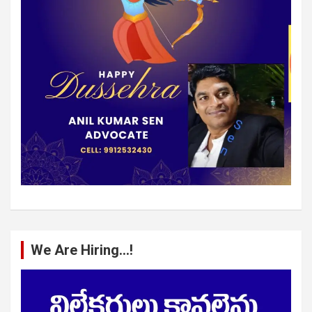
We Are Hiring…!