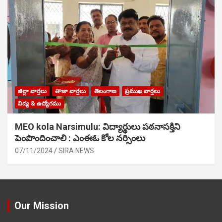
జిల్లా వార్తలు
తాజా వార్తలు
తెలంగాణ
ప్రముఖ వార్తలు
విద్య & ఉద్యోగము
MEO kola Narsimulu: విద్యార్థులు పఠ‌నాసక్తిని
పెంపొందించాలి : ఎంఈఓ కోల నర్సింలు
07/11/2024
SIRA NEWS
Our Mission