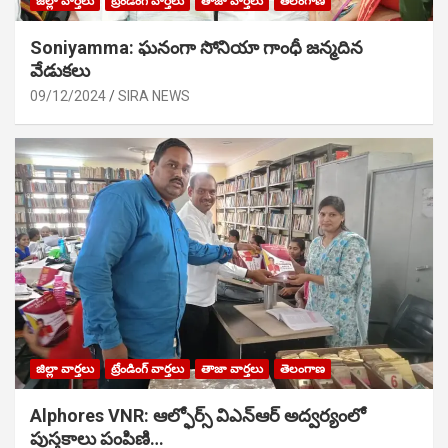
జిల్లా వార్తలు
ట్రేండింగ్ వార్తలు
తాజా వార్తలు
తెలంగాణ
Soniyamma: ఘ‌నంగా సోనియా గాంధీ జ‌న్మ‌దిన
వేడుక‌లు
09/12/2024
SIRA NEWS
జిల్లా వార్తలు
ట్రేండింగ్ వార్తలు
తాజా వార్తలు
తెలంగాణ
Alphores VNR: ఆల్ఫోర్స్ విఎన్ఆర్ అద్వర్యంలో
పుస్తకాలు పంపిణి…