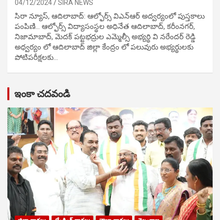
04/12/2024
SIRA NEWS
సిరా న్యూస్, ఆదిలాబాద్: ఆల్ఫోర్స్ విఎన్ఆర్ అద్వర్యంలో పుస్తకాలు
పంపిణి… ఆల్ఫోర్స్ విద్యాసంస్థల అధినేత ఆదిలాబాద్, కరీంనగర్,
నిజామాబాద్, మెదక్ పట్టభద్రుల ఎమ్మెల్సీ అభ్యర్థి వి నరేందర్ రెడ్డి
అధ్వర్యం లో ఆదిలాబాద్ జిల్లా కేంద్రం లో పలువురు అభ్యర్థులకు
పోటిప‌రీక్ష‌ల‌కు…
ఇంకా చదవండి