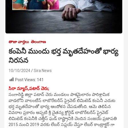
తాజా వార్తలు
తెలంగాణ
కంపెనీ ముందు భర్త మృతదేహంతో భార్య
నిరసన
10/10/2024
Sira News
Post Views:
141
సిరా న్యూస్,పటాన్ చెరు;
సంగారెడ్డి జిల్లా పటాన్ చెరు మండలం పాశమైలారం పారిశ్రామిక
వాడలోని వాలంటీస్ లాబొరేటరీస్ ప్రైవెట్ లిమిటెడ్ కంపెనీ ఎదుట
భర్త మృతదేహంతో భార్య ఆందోళన చేపడుతోంది. ఆమె తెలిపిన
వివరాల ప్రకారం అప్పటి శ్రీ చైతన్య క్లోరైడ్ లాబొరేటరీస్ ప్రైవెట్
లిమిటెడ్ కంపెనీకి చత్తీస్ ఘడ్ రాష్ట్రానికి చెందిన సంజయ్ ప్రజాపతి
2015 నుంచి 2019 వరకు లేబర్ సప్లయ్ చేస్తూ లేబర్ కాంట్రాక్టర్ గా