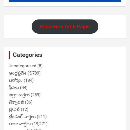
Click Here for E Paper
Categories
Uncategorized
(8)
ఆంధ్రప్రదేశ్
(5,789)
ఆరోగ్యం
(184)
క్రీడలు
(44)
జిల్లా వార్తలు
(259)
టెక్నాలజీ
(36)
ట్రావెల్
(12)
ట్రేండింగ్ వార్తలు
(911)
తాజా వార్తలు
(19,271)