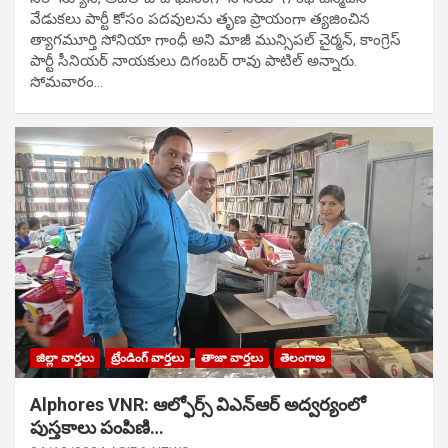
వేడుక‌లు పార్టీ కోసం ప‌ద‌వుల‌ను తృణ ప్రాయంగా త్య‌జించిన
త్యాగమూర్తి సోనియా గాంధీ అని మాజీ మున్సిప‌ల్ చైర్మ‌న్, కాంగ్రెస్
పార్టీ సీనియ‌ర్ నాయ‌కులు దిగంబ‌ర్ రావు పాటిల్ అన్నారు.
సోమవారం…
జిల్లా వార్తలు
ట్రేండింగ్ వార్తలు
తాజా వార్తలు
తెలంగాణ
Alphores VNR: ఆల్ఫోర్స్ విఎన్ఆర్ అద్వర్యంలో
పుస్తకాలు పంపిణి…