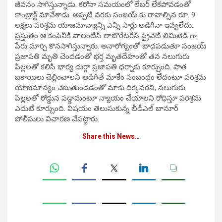
జీవనం సాగిస్తున్నాడు. కరోనా సమయంలో లేబర్ లేకపోవడంతో
కాంట్రాక్ట్ మానేశాడు. అప్పటి వరకు సంజయ్ కు రావాల్సిన రూ. 9
లక్షలు పరిశ్రమ యాజమాన్యాన్ని ఎన్ని సార్లు అడిగినా ఇవ్వలేదు.
ప్రస్తుతం ఆ కంపెనీకి వాలంటీస్ లాబొరేటరీస్ ప్రైవెట్ లిమిటెడ్ గా
పేరు మార్చి కొనసాగిస్తున్నారు. అనారోగ్యంతో బాధపడుతూ సంజయ్
ప్రజాపతి మృతి చెందడంతో భర్త మృతదేహంతో తన నలుగురు
పిల్లలతో కలిసి భార్య దుర్గా ప్రజాపతి ధర్నాకు కూర్చుంది. పాత
బకాయిలు చెల్లించాలని అడిగితే మాకేం సంబంధం లేదంటూ పరిశ్రమ
యాజమాన్యం చెబుతుండడంతో మాకు దిక్కెవరని, నలుగురు
పిల్లలతో రోడ్డున పడ్డామంటూ న్యాయం చేయాలని రోధిస్తూ పరిశ్రమ
ఎదుటే కూర్చుంది. విషయం తెలుసుకున్న బీడీఎల్ బానూర్
పోలీసులు విచారణ చేపట్టారు.
Share this News…