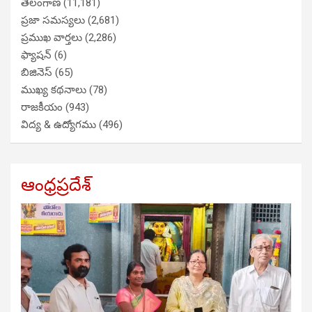
తెలంగాణ
(11,181)
ప్రజా సమస్యలు
(2,681)
ప్రముఖ వార్తలు
(2,286)
ఫ్యాషన్
(6)
బిజినెస్
(65)
ముఖ్య కథనాలు
(78)
రాజకీయం
(943)
విద్య & ఉద్యోగము
(496)
ఆంధ్రప్రదేశ్