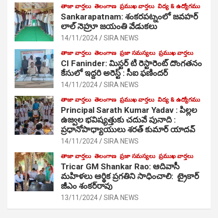
తాజా వార్తలు
తెలంగాణ
ప్రముఖ వార్తలు
విద్య & ఉద్యోగము
Sankarapatnam: శంకరపట్నంలో జవహర్
లాల్ నెహ్రూ జయంతి వేడుకలు
14/11/2024
SIRA NEWS
తాజా వార్తలు
తెలంగాణ
ప్రజా సమస్యలు
ప్రముఖ వార్తలు
CI Faninder: మిస్టర్ టి రెస్టారెంట్ దొంగతనం
కేసులో ఇద్దరి అరెస్ట్ : సీఐ ఫణిందర్
14/11/2024
SIRA NEWS
తాజా వార్తలు
తెలంగాణ
ప్రముఖ వార్తలు
విద్య & ఉద్యోగము
Principal Sarath Kumar Yadav : పిల్లల
ఉజ్వల భవిష్యత్తుకు చదువే పునాది :
ప్రధానోపాధ్యాయులు శరత్ కుమార్ యాదవ్
14/11/2024
SIRA NEWS
తాజా వార్తలు
తెలంగాణ
ప్రజా సమస్యలు
ప్రముఖ వార్తలు
Tricar GM Shankar Rao: ఆదివాసీ
మహిళలు ఆర్థిక ప్రగతిని సాధించాలి: ట్రైకార్
జీఎం శంకర్‌రావు
13/11/2024
SIRA NEWS