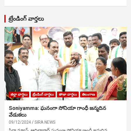
ట్రేండింగ్ వార్తలు
జిల్లా వార్తలు
ట్రేండింగ్ వార్తలు
తాజా వార్తలు
తెలంగాణ
Soniyamma: ఘ‌నంగా సోనియా గాంధీ జ‌న్మ‌దిన
వేడుక‌లు
09/12/2024
SIRA NEWS
సిరా న్యూస్, ఆదిలాబాద్ ఘ‌నంగా సోనియా గాంధీ జ‌న్మ‌దిన