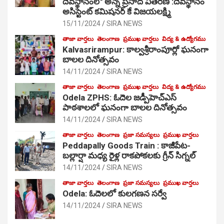
దేవస్థానంలో అన్న ప్రసాద వితరణ :దేవస్థానం
అసిస్టెంట్ కమిషనర్ కే విజయలక్ష్మి
15/11/2024
SIRA NEWS
తాజా వార్తలు
తెలంగాణ
ప్రముఖ వార్తలు
విద్య & ఉద్యోగము
Kalvasrirampur: కాల్వశ్రీరాంపూర్లో ఘనంగా
బాలల దినోత్సవం
14/11/2024
SIRA NEWS
తాజా వార్తలు
తెలంగాణ
ప్రముఖ వార్తలు
విద్య & ఉద్యోగము
Odela ZPHS: ఓదెల జ‌డ్పీహెచ్ఎస్
పాఠ‌శాల‌లో ఘనంగా బాలల దినోత్సవం
14/11/2024
SIRA NEWS
తాజా వార్తలు
తెలంగాణ
ప్రజా సమస్యలు
ప్రముఖ వార్తలు
Peddapally Goods Train : కాజీపేట-
బల్లార్షా మధ్య రైళ్ల రాకపోకలకు గ్రీన్ సిగ్నల్
14/11/2024
SIRA NEWS
తాజా వార్తలు
తెలంగాణ
ప్రజా సమస్యలు
ప్రముఖ వార్తలు
Odela: ఓదెలలో కులగణన సర్వే
14/11/2024
SIRA NEWS