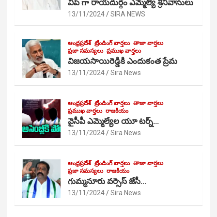
విప్ గా రాయదుర్గం ఎమ్మెల్యే శ్రీనివాసులు
13/11/2024
SIRA NEWS
ఆంధ్రప్రదేశ్
ట్రేండింగ్ వార్తలు
తాజా వార్తలు
ప్రజా సమస్యలు
ప్రముఖ వార్తలు
విజయసాయిరెడ్డికి ఎందుకంత ప్రేమ
13/11/2024
Sira News
ఆంధ్రప్రదేశ్
ట్రేండింగ్ వార్తలు
తాజా వార్తలు
ప్రముఖ వార్తలు
రాజకీయం
వైసీపీ ఎమ్మెల్యేల యూ టర్న్…
13/11/2024
Sira News
ఆంధ్రప్రదేశ్
ట్రేండింగ్ వార్తలు
తాజా వార్తలు
ప్రజా సమస్యలు
రాజకీయం
గుమ్మనూరు వర్సెస్ జేసీ…
13/11/2024
Sira News