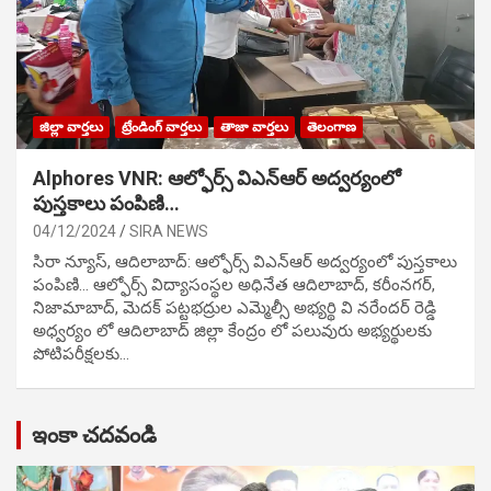
జిల్లా వార్తలు
ట్రేండింగ్ వార్తలు
తాజా వార్తలు
తెలంగాణ
Alphores VNR: ఆల్ఫోర్స్ విఎన్ఆర్ అద్వర్యంలో
పుస్తకాలు పంపిణి…
04/12/2024
SIRA NEWS
సిరా న్యూస్, ఆదిలాబాద్: ఆల్ఫోర్స్ విఎన్ఆర్ అద్వర్యంలో పుస్తకాలు
పంపిణి… ఆల్ఫోర్స్ విద్యాసంస్థల అధినేత ఆదిలాబాద్, కరీంనగర్,
నిజామాబాద్, మెదక్ పట్టభద్రుల ఎమ్మెల్సీ అభ్యర్థి వి నరేందర్ రెడ్డి
అధ్వర్యం లో ఆదిలాబాద్ జిల్లా కేంద్రం లో పలువురు అభ్యర్థులకు
పోటిప‌రీక్ష‌ల‌కు…
ఇంకా చదవండి