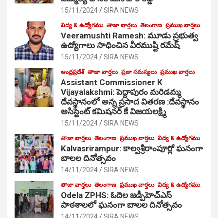
15/11/2024
SIRA NEWS
విద్య & ఉద్యోగము
తాజా వార్తలు
తెలంగాణ
ప్రముఖ వార్తలు
Veeramushti Ramesh: మూడు ప్రభుత్వ
ఉద్యోగాలు సాధించిన వీరముష్టి రమేష్
15/11/2024
SIRA NEWS
ఆంధ్రప్రదేశ్
తాజా వార్తలు
ప్రజా సమస్యలు
ప్రముఖ వార్తలు
Assistant Commissioner K
Vijayalakshmi: పెద్దాపురం మరిడమ్మ
దేవస్థానంలో అన్న ప్రసాద వితరణ :దేవస్థానం
అసిస్టెంట్ కమిషనర్ కే విజయలక్ష్మి
15/11/2024
SIRA NEWS
తాజా వార్తలు
తెలంగాణ
ప్రముఖ వార్తలు
విద్య & ఉద్యోగము
Kalvasrirampur: కాల్వశ్రీరాంపూర్లో ఘనంగా
బాలల దినోత్సవం
14/11/2024
SIRA NEWS
తాజా వార్తలు
తెలంగాణ
ప్రముఖ వార్తలు
విద్య & ఉద్యోగము
Odela ZPHS: ఓదెల జ‌డ్పీహెచ్ఎస్
పాఠ‌శాల‌లో ఘనంగా బాలల దినోత్సవం
14/11/2024
SIRA NEWS