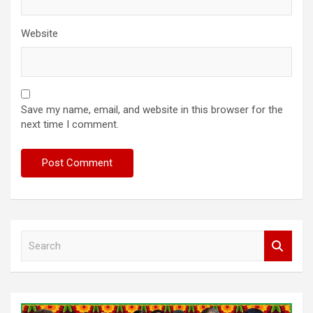
Website
Save my name, email, and website in this browser for the
next time I comment.
S
e
a
r
c
h