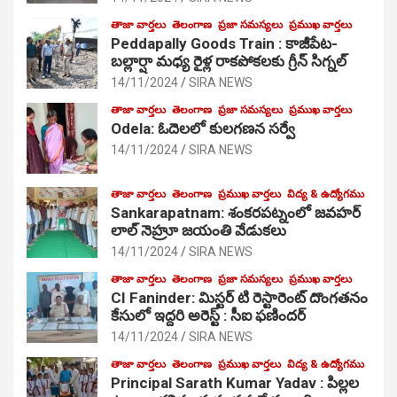
తాజా వార్తలు
తెలంగాణ
ప్రజా సమస్యలు
ప్రముఖ వార్తలు
Peddapally Goods Train : కాజీపేట-
బల్లార్షా మధ్య రైళ్ల రాకపోకలకు గ్రీన్ సిగ్నల్
14/11/2024
SIRA NEWS
తాజా వార్తలు
తెలంగాణ
ప్రజా సమస్యలు
ప్రముఖ వార్తలు
Odela: ఓదెలలో కులగణన సర్వే
14/11/2024
SIRA NEWS
తాజా వార్తలు
తెలంగాణ
ప్రముఖ వార్తలు
విద్య & ఉద్యోగము
Sankarapatnam: శంకరపట్నంలో జవహర్
లాల్ నెహ్రూ జయంతి వేడుకలు
14/11/2024
SIRA NEWS
తాజా వార్తలు
తెలంగాణ
ప్రజా సమస్యలు
ప్రముఖ వార్తలు
CI Faninder: మిస్టర్ టి రెస్టారెంట్ దొంగతనం
కేసులో ఇద్దరి అరెస్ట్ : సీఐ ఫణిందర్
14/11/2024
SIRA NEWS
తాజా వార్తలు
తెలంగాణ
ప్రముఖ వార్తలు
విద్య & ఉద్యోగము
Principal Sarath Kumar Yadav : పిల్లల