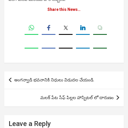
Share this News…
Post
అంగన్వాడి భవనానికి నిధులు విడుదల చేయండి.
navigation
మలక్ పేట సేఫ్ పిల్లల హాస్పిటల్ లో దారుణం
Leave a Reply