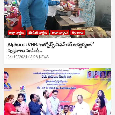
జిల్లా వార్తలు
ట్రేండింగ్ వార్తలు
తాజా వార్తలు
తెలంగాణ
Alphores VNR: ఆల్ఫోర్స్ విఎన్ఆర్ అద్వర్యంలో
పుస్తకాలు పంపిణి…
04/12/2024
SIRA NEWS