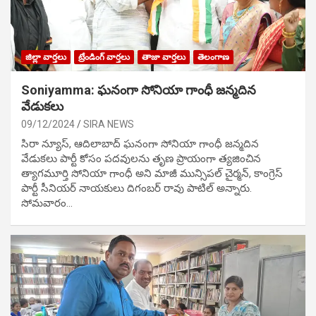
జిల్లా వార్తలు
ట్రేండింగ్ వార్తలు
తాజా వార్తలు
తెలంగాణ
Soniyamma: ఘ‌నంగా సోనియా గాంధీ జ‌న్మ‌దిన
వేడుక‌లు
09/12/2024
SIRA NEWS
సిరా న్యూస్, ఆదిలాబాద్ ఘ‌నంగా సోనియా గాంధీ జ‌న్మ‌దిన
వేడుక‌లు పార్టీ కోసం ప‌ద‌వుల‌ను తృణ ప్రాయంగా త్య‌జించిన
త్యాగమూర్తి సోనియా గాంధీ అని మాజీ మున్సిప‌ల్ చైర్మ‌న్, కాంగ్రెస్
పార్టీ సీనియ‌ర్ నాయ‌కులు దిగంబ‌ర్ రావు పాటిల్ అన్నారు.
సోమవారం…