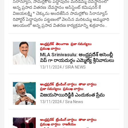
సిరాన్యూస్, సామర్లకోట పెద్దాపురం మరిడమ్మ దేవస్థానంలో
అన్న ప్రసాద వితరణ :దేవస్థానం అసిస్టెంట్ కమిషనర్ కే
విజయలక్ష్మి * చెక్కును అందజేసిన సామర్లకోట సిరాన్యూస్
రిపోర్టర్ పెద్దాపురం పట్టణంలో వెలసిన మరిటమ్మ అమ్మవారి
ఆలయంలో అన్న ప్రసాద వితరణ కార్యక్రమాన్ని శుక్రవారం…
ఆంధ్రప్రదేశ్
తెలంగాణ
ప్రజా సమస్యలు
ప్రముఖ వార్తలు
MLA Srinivasulu: ఆంధ్రప్రదేశ్ అసెంబ్లీ
విప్ గా రాయదుర్గం ఎమ్మెల్యే శ్రీనివాసులు
13/11/2024
SIRA NEWS
ఆంధ్రప్రదేశ్
ట్రేండింగ్ వార్తలు
తాజా వార్తలు
ప్రజా సమస్యలు
ప్రముఖ వార్తలు
విజయసాయిరెడ్డికి ఎందుకంత ప్రేమ
13/11/2024
Sira News
ఆంధ్రప్రదేశ్
ట్రేండింగ్ వార్తలు
తాజా వార్తలు
ప్రముఖ వార్తలు
రాజకీయం