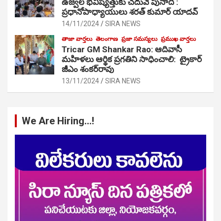
ఉజ్వల భవిష్యత్తుకు చదువే పునాది :
ప్రధానోపాధ్యాయులు శరత్ కుమార్ యాదవ్
14/11/2024
SIRA NEWS
తాజా వార్తలు
తెలంగాణ
ప్రజా సమస్యలు
ప్రముఖ వార్తలు
Tricar GM Shankar Rao: ఆదివాసీ
మహిళలు ఆర్థిక ప్రగతిని సాధించాలి: ట్రైకార్
జీఎం శంకర్‌రావు
13/11/2024
SIRA NEWS
We Are Hiring…!