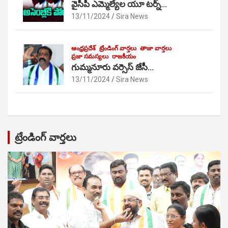
వైసీపీ ఎమ్మెల్యేల యూ టర్న్…
13/11/2024
Sira News
ఆంధ్రప్రదేశ్
ట్రేండింగ్ వార్తలు
తాజా వార్తలు
ప్రజా సమస్యలు
రాజకీయం
గుమ్మనూరు వర్సెస్ జేసీ…
13/11/2024
Sira News
ట్రేండింగ్ వార్తలు