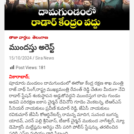
తాజా వార్తలు
తెలంగాణ
ముందస్తు అరెస్ట్
15/10/2024
Sira News
Post Views:
181
వికారాబాద్;
పూడూరు మండలం దామగుండంలో ఈరోజు కేంద్ర రక్షణ శాఖ మంత్రి
రాజ్ నాథ్ సింగ్,రాష్ట్ర ముఖ్యమంత్రి రేవంత్ రెడ్డి చేతుల మీదుగా నేవి
రాడార్ స్టేషన్ శంకుస్థాపన అడ్డుకోవద్దని ముందస్తుగ దామ గుండం
అడవి పరిరక్షణ ఐకాస చైర్మన్ దేవినోని గూడెం వెంకటన్న, టిఆర్ఎస్
సీనియర్ నాయకులు ప్రవీణ్ కుమార్ రెడ్డి, జేఏసీ నాయకులు
రవికుమార్ జేఏసీ కోఆర్డినేటర్స్ రామన్న మాదిగ, సునంద బుగన్న
యాదవ్, ఎరన్ పల్లి శ్రీనివాస్, టీజాక్ చైర్మన్ ముకుంద నాగేశ్వర్, న్యూ
డెమోక్రసీ మల్లేష్లను అరెస్టు చేసి పరిగి పోలీస్ స్టేషన్కు తరలించిన
పరిగి ఎస్ఐ మరియు వారి సిబ్బంది.