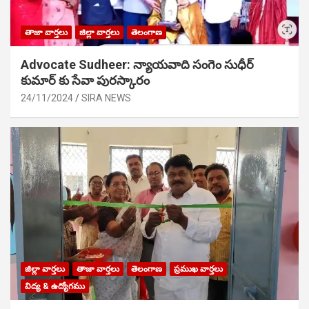
తాజా వార్తలు
జిల్లా వార్తలు
తెలంగాణ
Advocate Sudheer: న్యాయవాది సంగెం సుధీర్
కుమార్ కు సేవా పురస్కారం
24/11/2024
SIRA NEWS
జిల్లా వార్తలు
తాజా వార్తలు
తెలంగాణ
ప్రముఖ వార్తలు
విద్య & ఉద్యోగము