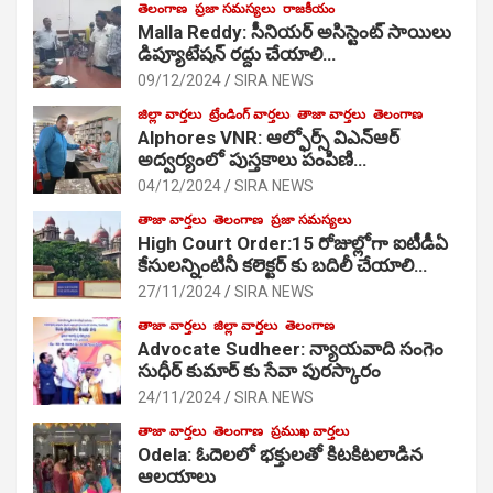
తెలంగాణ
ప్రజా సమస్యలు
రాజకీయం
Malla Reddy: సీనియర్ అసిస్టెంట్ సాయిలు
డిప్యూటేషన్ రద్దు చేయాలి…
09/12/2024
SIRA NEWS
జిల్లా వార్తలు
ట్రేండింగ్ వార్తలు
తాజా వార్తలు
తెలంగాణ
Alphores VNR: ఆల్ఫోర్స్ విఎన్ఆర్
అద్వర్యంలో పుస్తకాలు పంపిణి…
04/12/2024
SIRA NEWS
తాజా వార్తలు
తెలంగాణ
ప్రజా సమస్యలు
High Court Order:15 రోజుల్లోగా ఐటీడీఏ
కేసులన్నింటినీ కలెక్టర్ కు బదిలీ చేయాలి…
27/11/2024
SIRA NEWS
తాజా వార్తలు
జిల్లా వార్తలు
తెలంగాణ
Advocate Sudheer: న్యాయవాది సంగెం
సుధీర్ కుమార్ కు సేవా పురస్కారం
24/11/2024
SIRA NEWS
తాజా వార్తలు
తెలంగాణ
ప్రముఖ వార్తలు
Odela: ఓదెల‌లో భక్తులతో కిటకిటలాడిన
ఆల‌యాలు