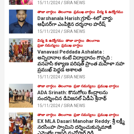
15/11/2024
SIRA NEWS
తాజా వార్తలు
తెలంగాణ
ప్రముఖ వార్తలు
విద్య & ఉద్యోగము
Darshanala Harish:గ్రూప్-4లో వార్డు
ఆఫీసర్‌గా ఎంపికైన దర్శనాల హరీష్
15/11/2024
SIRA NEWS
విద్య & ఉద్యోగము
తాజా వార్తలు
తెలంగాణ
ప్రజా సమస్యలు
ప్రముఖ వార్తలు
Vanavasi Peddada Ashalata :
అన్నిదానాల కంటే విద్యాధానం గొప్పది :
వనవాసి కళ్యాణ పరిషత్ ప్రాంత మహిళా సహ
ప్రముఖ్ పెద్దడ ఆశాలత
15/11/2024
SIRA NEWS
తాజా వార్తలు
తెలంగాణ
ప్రజా సమస్యలు
ప్రముఖ వార్తలు
ADA Srinath: కొనుగోలు కేంద్రాల‌ను
సంద‌ర్శించిన డివిజనల్ ఏడీఏ శ్రీనాథ్
15/11/2024
SIRA NEWS
తాజా వార్తలు
తెలంగాణ
ప్రజా సమస్యలు
ప్రముఖ వార్తలు
EX MLA Dasari Manohar Reddy: శ్రీ లక్ష్మీ
నరసింహ స్వామిని దర్శించుకున్నమాజీ
ఎమ్మెల్యే దాసరి మనోహర్ రెడ్డి