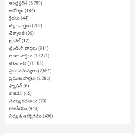
ఆంధ్రప్రదేశ్
(5,789)
ఆరోగ్యం
(184)
క్రీడలు
(44)
జిల్లా వార్తలు
(259)
టెక్నాలజీ
(36)
ట్రావెల్
(12)
ట్రేండింగ్ వార్తలు
(911)
తాజా వార్తలు
(19,271)
తెలంగాణ
(11,181)
ప్రజా సమస్యలు
(2,681)
ప్రముఖ వార్తలు
(2,286)
ఫ్యాషన్
(6)
బిజినెస్
(65)
ముఖ్య కథనాలు
(78)
రాజకీయం
(943)
విద్య & ఉద్యోగము
(496)