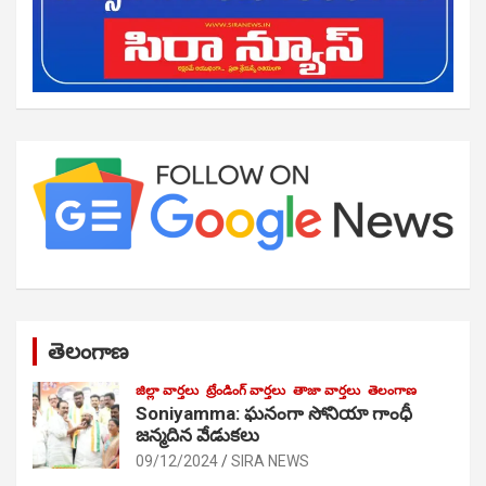
తెలంగాణ
జిల్లా వార్తలు
ట్రేండింగ్ వార్తలు
తాజా వార్తలు
తెలంగాణ
Soniyamma: ఘ‌నంగా సోనియా గాంధీ
జ‌న్మ‌దిన వేడుక‌లు
09/12/2024
SIRA NEWS