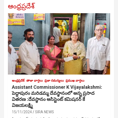
ఆంధ్రప్రదేశ్
ఆంధ్రప్రదేశ్
తాజా వార్తలు
ప్రజా సమస్యలు
ప్రముఖ వార్తలు
Assistant Commissioner K Vijayalakshmi:
పెద్దాపురం మరిడమ్మ దేవస్థానంలో అన్న ప్రసాద
వితరణ :దేవస్థానం అసిస్టెంట్ కమిషనర్ కే
విజయలక్ష్మి
15/11/2024
SIRA NEWS