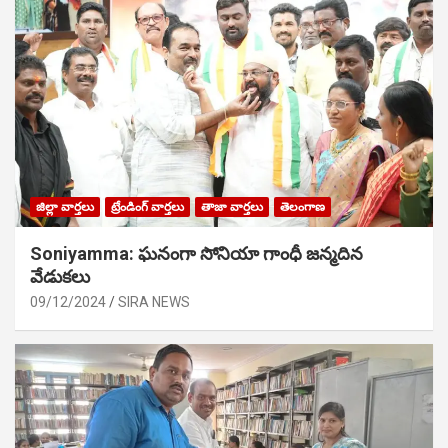
జిల్లా వార్తలు
ట్రేండింగ్ వార్తలు
తాజా వార్తలు
తెలంగాణ
Soniyamma: ఘ‌నంగా సోనియా గాంధీ జ‌న్మ‌దిన
వేడుక‌లు
09/12/2024
SIRA NEWS