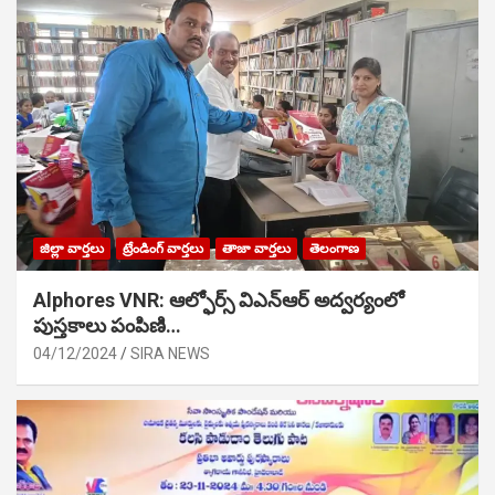
జిల్లా వార్తలు
ట్రేండింగ్ వార్తలు
తాజా వార్తలు
తెలంగాణ
Alphores VNR: ఆల్ఫోర్స్ విఎన్ఆర్ అద్వర్యంలో
పుస్తకాలు పంపిణి…
04/12/2024
SIRA NEWS