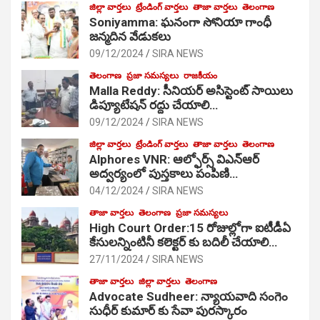
జిల్లా వార్తలు
ట్రేండింగ్ వార్తలు
తాజా వార్తలు
తెలంగాణ
Soniyamma: ఘ‌నంగా సోనియా గాంధీ
జ‌న్మ‌దిన వేడుక‌లు
09/12/2024
SIRA NEWS
తెలంగాణ
ప్రజా సమస్యలు
రాజకీయం
Malla Reddy: సీనియర్ అసిస్టెంట్ సాయిలు
డిప్యూటేషన్ రద్దు చేయాలి…
09/12/2024
SIRA NEWS
జిల్లా వార్తలు
ట్రేండింగ్ వార్తలు
తాజా వార్తలు
తెలంగాణ
Alphores VNR: ఆల్ఫోర్స్ విఎన్ఆర్
అద్వర్యంలో పుస్తకాలు పంపిణి…
04/12/2024
SIRA NEWS
తాజా వార్తలు
తెలంగాణ
ప్రజా సమస్యలు
High Court Order:15 రోజుల్లోగా ఐటీడీఏ
కేసులన్నింటినీ కలెక్టర్ కు బదిలీ చేయాలి…
27/11/2024
SIRA NEWS
తాజా వార్తలు
జిల్లా వార్తలు
తెలంగాణ
Advocate Sudheer: న్యాయవాది సంగెం
సుధీర్ కుమార్ కు సేవా పురస్కారం