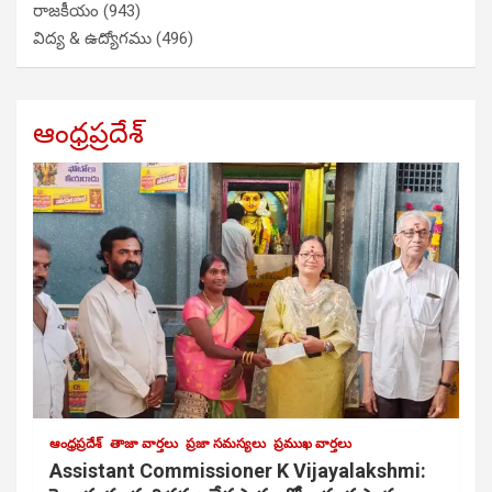
రాజకీయం
(943)
విద్య & ఉద్యోగము
(496)
ఆంధ్రప్రదేశ్
ఆంధ్రప్రదేశ్
తాజా వార్తలు
ప్రజా సమస్యలు
ప్రముఖ వార్తలు
Assistant Commissioner K Vijayalakshmi: