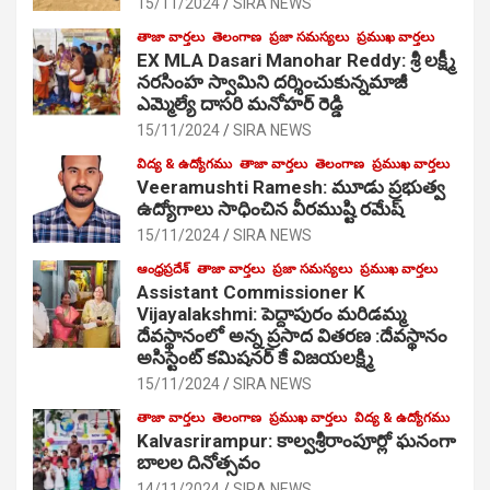
15/11/2024
SIRA NEWS
తాజా వార్తలు
తెలంగాణ
ప్రజా సమస్యలు
ప్రముఖ వార్తలు
EX MLA Dasari Manohar Reddy: శ్రీ లక్ష్మీ
నరసింహ స్వామిని దర్శించుకున్నమాజీ
ఎమ్మెల్యే దాసరి మనోహర్ రెడ్డి
15/11/2024
SIRA NEWS
విద్య & ఉద్యోగము
తాజా వార్తలు
తెలంగాణ
ప్రముఖ వార్తలు
Veeramushti Ramesh: మూడు ప్రభుత్వ
ఉద్యోగాలు సాధించిన వీరముష్టి రమేష్
15/11/2024
SIRA NEWS
ఆంధ్రప్రదేశ్
తాజా వార్తలు
ప్రజా సమస్యలు
ప్రముఖ వార్తలు
Assistant Commissioner K
Vijayalakshmi: పెద్దాపురం మరిడమ్మ
దేవస్థానంలో అన్న ప్రసాద వితరణ :దేవస్థానం
అసిస్టెంట్ కమిషనర్ కే విజయలక్ష్మి
15/11/2024
SIRA NEWS
తాజా వార్తలు
తెలంగాణ
ప్రముఖ వార్తలు
విద్య & ఉద్యోగము
Kalvasrirampur: కాల్వశ్రీరాంపూర్లో ఘనంగా
బాలల దినోత్సవం
14/11/2024
SIRA NEWS