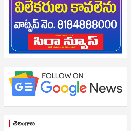
తెలంగాణ