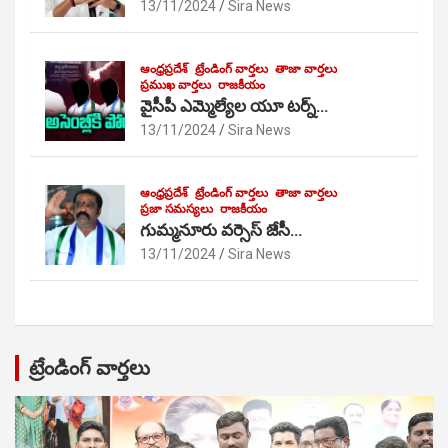
13/11/2024
Sira News
ఆంధ్రప్రదేశ్
ట్రేండింగ్ వార్తలు
తాజా వార్తలు
ప్రముఖ వార్తలు
రాజకీయం
వైసీపీ ఎమ్మెల్యేల యూ టర్న్…
13/11/2024
Sira News
ఆంధ్రప్రదేశ్
ట్రేండింగ్ వార్తలు
తాజా వార్తలు
ప్రజా సమస్యలు
రాజకీయం
గుమ్మనూరు వర్సెస్ జేసీ…
13/11/2024
Sira News
ట్రేండింగ్ వార్తలు