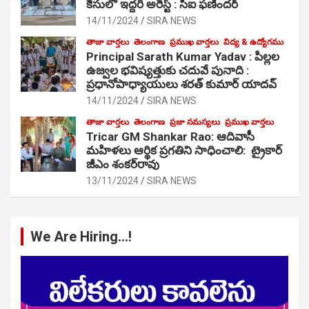
కేసులో ఇద్దరి అరెస్ట్ : సీఐ ఫణిందర్
14/11/2024
SIRA NEWS
తాజా వార్తలు
తెలంగాణ
ప్రముఖ వార్తలు
విద్య & ఉద్యోగము
Principal Sarath Kumar Yadav : పిల్లల
ఉజ్వల భవిష్యత్తుకు చదువే పునాది :
ప్రధానోపాధ్యాయులు శరత్ కుమార్ యాదవ్
14/11/2024
SIRA NEWS
తాజా వార్తలు
తెలంగాణ
ప్రజా సమస్యలు
ప్రముఖ వార్తలు
Tricar GM Shankar Rao: ఆదివాసీ
మహిళలు ఆర్థిక ప్రగతిని సాధించాలి: ట్రైకార్
జీఎం శంకర్‌రావు
13/11/2024
SIRA NEWS
We Are Hiring…!