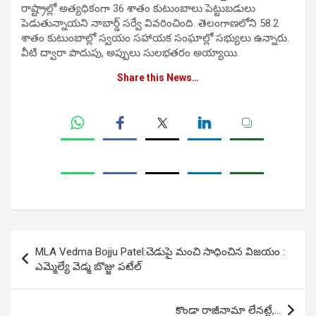
రాష్ట్రాల్లో అత్యధికంగా 36 శాతం కుటుంబాలు పెట్టుబడులు
పెడుతున్నాయని నాబార్డ్ సర్వే వివరించింది. తెలంగాణలోని 58.2
శాతం కుటుంబాల్లో స్వయం సహాయక సంఘాల్లో సభ్యులు ఉన్నారు.
వీటి ద్వారా పొదుపు, అప్పులు సులభతరం అయ్యాయి.
Share this News…
Post
MLA Vedma Bojju Patel:చెడుపై మంచి సాధించిన విజయం :
navigation
ఎమ్మెల్యే వెడ్మ బొజ్జు పటేల్
కొండా రాజీనామా లేనట్టే,…