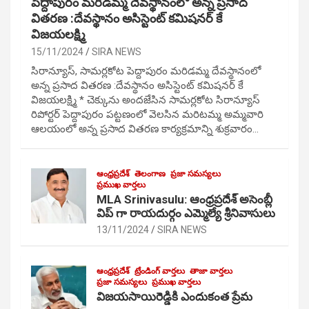
పెద్దాపురం మరిడమ్మ దేవస్థానంలో అన్న ప్రసాద
వితరణ :దేవస్థానం అసిస్టెంట్ కమిషనర్ కే
విజయలక్ష్మి
15/11/2024
SIRA NEWS
సిరాన్యూస్, సామర్లకోట పెద్దాపురం మరిడమ్మ దేవస్థానంలో
అన్న ప్రసాద వితరణ :దేవస్థానం అసిస్టెంట్ కమిషనర్ కే
విజయలక్ష్మి * చెక్కును అందజేసిన సామర్లకోట సిరాన్యూస్
రిపోర్టర్ పెద్దాపురం పట్టణంలో వెలసిన మరిటమ్మ అమ్మవారి
ఆలయంలో అన్న ప్రసాద వితరణ కార్యక్రమాన్ని శుక్రవారం…
ఆంధ్రప్రదేశ్
తెలంగాణ
ప్రజా సమస్యలు
ప్రముఖ వార్తలు
MLA Srinivasulu: ఆంధ్రప్రదేశ్ అసెంబ్లీ
విప్ గా రాయదుర్గం ఎమ్మెల్యే శ్రీనివాసులు
13/11/2024
SIRA NEWS
ఆంధ్రప్రదేశ్
ట్రేండింగ్ వార్తలు
తాజా వార్తలు
ప్రజా సమస్యలు
ప్రముఖ వార్తలు
విజయసాయిరెడ్డికి ఎందుకంత ప్రేమ