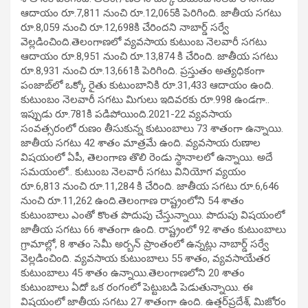
ఆదాయం రూ.7,811 నుంచి రూ.12,065కి పెరిగింది. జాతీయ సగటు
రూ.8,059 నుంచి రూ.12,698కి చేరిందని నాబార్డ్ సర్వే
వెల్లడించింది.తెలంగాణలో వ్యవసాయ కుటుంబ నెలవారీ సగటు
ఆదాయం రూ.8,951 నుంచి రూ.13,874 కి చేరింది. జాతీయ సగటు
రూ.8,931 నుంచి రూ.13,661కి పెరిగింది. ప్రస్తుతం అత్యధికంగా
పంజాబ్‌లో ఒక్కో రైతు కుటుంబానికి రూ.31,433 ఆదాయం ఉంది.
కుటుంబం నెలవారీ సగటు మిగులు ఇదివరకు రూ.998 ఉండగా..
ఇప్పుడు రూ.781కి పడిపోయింది.2021-22 వ్యవసాయ
సంవత్సరంలో రుణం తీసుకున్న కుటుంబాలు 73 శాతంగా ఉన్నాయి.
జాతీయ సగటు 42 శాతం మాత్రమే ఉంది. వ్యవసాయ రుణాల
విషయంలో ఏపీ, తెలంగాణ తొలి రెండు స్థానాలలో ఉన్నాయి. అదే
సమయంలో.. కుటుంబ నెలవారీ సగటు వినియోగ వ్యయం
రూ.6,813 నుంచి రూ.11,284 కి చేరింది. జాతీయ సగటు రూ.6,646
నుంచి రూ.11,262 ఉంది.తెలంగాణ రాష్ట్రంలోని 54 శాతం
కుటుంబాలు ఎంతో కొంత పొదుపు చేస్తున్నాయి. పొదుపు విషయంలో
జాతీయ సగటు 66 శాతంగా ఉంది. రాష్ట్రంలో 92 శాతం కుటుంబాలు
గ్రామాల్లో, 8 శాతం సెమీ అర్బన్‌ ప్రాంతంలో ఉన్నట్లు నాబార్డ్ సర్వే
వెల్లడించింది. వ్యవసాయ కుటుంబాలు 55 శాతం, వ్యవసాయేతర
కుటుంబాలు 45 శాతం ఉన్నాయి.తెలంగాణలోని 20 శాతం
కుటుంబాలు ఏదో ఒక రంగంలో పెట్టుబడి పెడుతున్నాయి. ఈ
విషయంలో జాతీయ సగటు 27 శాతంగా ఉంది. ఉత్తర్‌ప్రదేశ్, మిజోరం