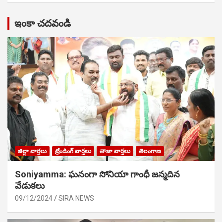
ఇంకా చదవండి
జిల్లా వార్తలు
ట్రేండింగ్ వార్తలు
తాజా వార్తలు
తెలంగాణ
Soniyamma: ఘ‌నంగా సోనియా గాంధీ జ‌న్మ‌దిన
వేడుక‌లు
09/12/2024
SIRA NEWS