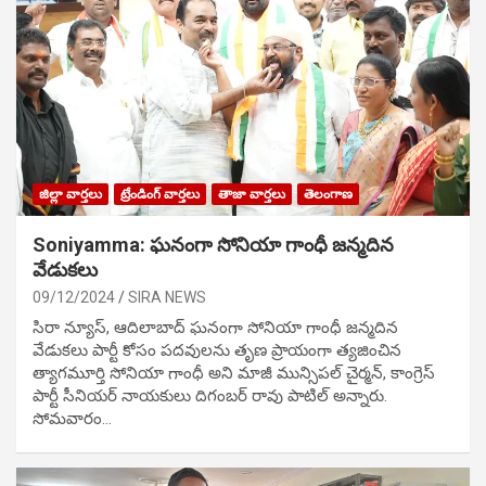
జిల్లా వార్తలు
ట్రేండింగ్ వార్తలు
తాజా వార్తలు
తెలంగాణ
Soniyamma: ఘ‌నంగా సోనియా గాంధీ జ‌న్మ‌దిన
వేడుక‌లు
09/12/2024
SIRA NEWS
సిరా న్యూస్, ఆదిలాబాద్ ఘ‌నంగా సోనియా గాంధీ జ‌న్మ‌దిన
వేడుక‌లు పార్టీ కోసం ప‌ద‌వుల‌ను తృణ ప్రాయంగా త్య‌జించిన
త్యాగమూర్తి సోనియా గాంధీ అని మాజీ మున్సిప‌ల్ చైర్మ‌న్, కాంగ్రెస్
పార్టీ సీనియ‌ర్ నాయ‌కులు దిగంబ‌ర్ రావు పాటిల్ అన్నారు.
సోమవారం…