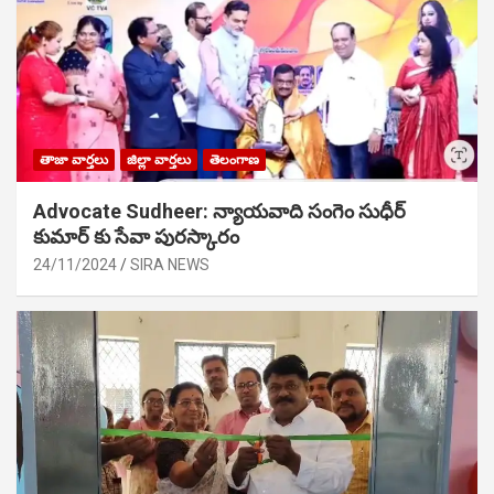
తాజా వార్తలు
జిల్లా వార్తలు
తెలంగాణ
Advocate Sudheer: న్యాయవాది సంగెం సుధీర్
కుమార్ కు సేవా పురస్కారం
24/11/2024
SIRA NEWS