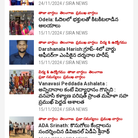
24/11/2024
SIRA NEWS
తాజా వార్తలు
తెలంగాణ
ప్రముఖ వార్తలు
Odela: ఓదెల‌లో భక్తులతో కిటకిటలాడిన
ఆల‌యాలు
15/11/2024
SIRA NEWS
తాజా వార్తలు
తెలంగాణ
ప్రముఖ వార్తలు
విద్య & ఉద్యోగము
Darshanala Harish:గ్రూప్-4లో వార్డు
ఆఫీసర్‌గా ఎంపికైన దర్శనాల హరీష్
15/11/2024
SIRA NEWS
విద్య & ఉద్యోగము
తాజా వార్తలు
తెలంగాణ
ప్రజా సమస్యలు
ప్రముఖ వార్తలు
Vanavasi Peddada Ashalata :
అన్నిదానాల కంటే విద్యాధానం గొప్పది :
వనవాసి కళ్యాణ పరిషత్ ప్రాంత మహిళా సహ
ప్రముఖ్ పెద్దడ ఆశాలత
15/11/2024
SIRA NEWS
తాజా వార్తలు
తెలంగాణ
ప్రజా సమస్యలు
ప్రముఖ వార్తలు
ADA Srinath: కొనుగోలు కేంద్రాల‌ను
సంద‌ర్శించిన డివిజనల్ ఏడీఏ శ్రీనాథ్