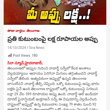
తాజా వార్తలు
తెలంగాణ
ప్రతి కుటుంబంపై లక్ష రూపాయల అప్పు
14/10/2024
Sira News
Post Views:
180
సిరా న్యూస్,హైదరాబాద్;
తెలంగాణలో అప్పుల గురించి నాబార్డ్‌ సర్వేలో కీలక అంశాలు
వెల్లడయ్యాయి. ఆదాయం పెరిగినా మిగులు తగ్గుతుందని నాబార్డ్
సర్వేలో తేలింది. అత్యధికంగా అప్పుల్లో ఉన్నది తెలంగాణ
వాసులేనని నాబార్డ్ తేల్చి చెప్పింది. ఒక్కో కుటుంబంపై అప్పు భారం
లక్షకు పైనే ఉంది.తెలంగాణ రాష్ట్రంలో ఒక్కో కుటుంబంపై సగటున
లక్షా 29 వేల 599 రూపాయల అప్పు ఉంది. నాబార్డ్‌ ఆల్‌ ఇండియా
రూరల్‌ ఫైనాన్షియల్‌ ఇంక్లూజన్‌ సర్వే ఈ విషయాన్ని వెల్లడించింది.
రాష్ట్రంలో అప్పుల్లో ఉన్న కుటుంబాల సంఖ్య 79 శాతం నుంచి 92
శాతానికి పెరిగింది. తెలంగాణలోని ఒక్కో కుటుంబ నెలవారీ సగటు