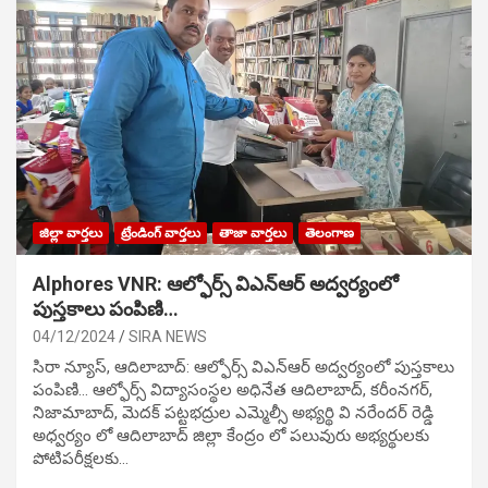
జిల్లా వార్తలు
ట్రేండింగ్ వార్తలు
తాజా వార్తలు
తెలంగాణ
Alphores VNR: ఆల్ఫోర్స్ విఎన్ఆర్ అద్వర్యంలో
పుస్తకాలు పంపిణి…
04/12/2024
SIRA NEWS
సిరా న్యూస్, ఆదిలాబాద్: ఆల్ఫోర్స్ విఎన్ఆర్ అద్వర్యంలో పుస్తకాలు
పంపిణి… ఆల్ఫోర్స్ విద్యాసంస్థల అధినేత ఆదిలాబాద్, కరీంనగర్,
నిజామాబాద్, మెదక్ పట్టభద్రుల ఎమ్మెల్సీ అభ్యర్థి వి నరేందర్ రెడ్డి
అధ్వర్యం లో ఆదిలాబాద్ జిల్లా కేంద్రం లో పలువురు అభ్యర్థులకు
పోటిప‌రీక్ష‌ల‌కు…