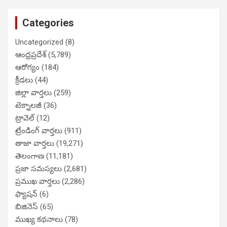
Categories
Uncategorized
(8)
ఆంధ్రప్రదేశ్
(5,789)
ఆరోగ్యం
(184)
క్రీడలు
(44)
జిల్లా వార్తలు
(259)
టెక్నాలజీ
(36)
ట్రావెల్
(12)
ట్రేండింగ్ వార్తలు
(911)
తాజా వార్తలు
(19,271)
తెలంగాణ
(11,181)
ప్రజా సమస్యలు
(2,681)
ప్రముఖ వార్తలు
(2,286)
ఫ్యాషన్
(6)
బిజినెస్
(65)
ముఖ్య కథనాలు
(78)