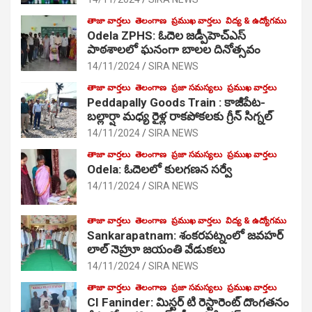
తాజా వార్తలు
తెలంగాణ
ప్రముఖ వార్తలు
విద్య & ఉద్యోగము
Odela ZPHS: ఓదెల జ‌డ్పీహెచ్ఎస్
పాఠ‌శాల‌లో ఘనంగా బాలల దినోత్సవం
14/11/2024
SIRA NEWS
తాజా వార్తలు
తెలంగాణ
ప్రజా సమస్యలు
ప్రముఖ వార్తలు
Peddapally Goods Train : కాజీపేట-
బల్లార్షా మధ్య రైళ్ల రాకపోకలకు గ్రీన్ సిగ్నల్
14/11/2024
SIRA NEWS
తాజా వార్తలు
తెలంగాణ
ప్రజా సమస్యలు
ప్రముఖ వార్తలు
Odela: ఓదెలలో కులగణన సర్వే
14/11/2024
SIRA NEWS
తాజా వార్తలు
తెలంగాణ
ప్రముఖ వార్తలు
విద్య & ఉద్యోగము
Sankarapatnam: శంకరపట్నంలో జవహర్
లాల్ నెహ్రూ జయంతి వేడుకలు
14/11/2024
SIRA NEWS
తాజా వార్తలు
తెలంగాణ
ప్రజా సమస్యలు
ప్రముఖ వార్తలు
CI Faninder: మిస్టర్ టి రెస్టారెంట్ దొంగతనం