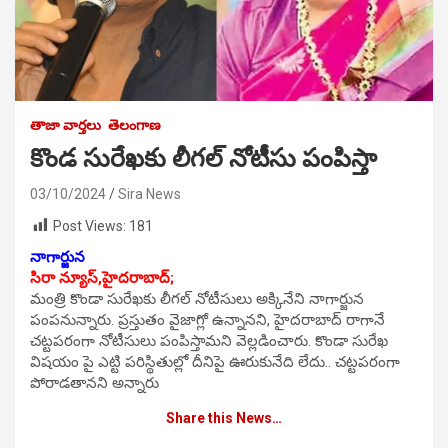
తాజా వార్తలు
తెలంగాణ
కొండ సురేఖకు లీగల్ నోటీసు పంపిస్తా
03/10/2024
Sira News
Post Views:
181
నాగార్జున
సిరా న్యూస్,హైదరాబాద్;
మంత్రి కొండా సురేఖకు లీగల్ నోటీసులు అక్కినేని నాగార్జున
పంపనున్నారు. ప్రస్తుతం వైజాగ్లో ఉన్నానని, హైదరాబాద్ రాగానే
చట్టపరంగా నోటీసులు పంపిస్తామని వెల్లడించారు. కొండా సురేఖ
విషయం పై ఎట్టి పరిస్థితుల్లో దీనిపై ఊరుకునేది లేదు.. చట్టపరంగా
పోరాడతానని అన్నారు
Share this News…