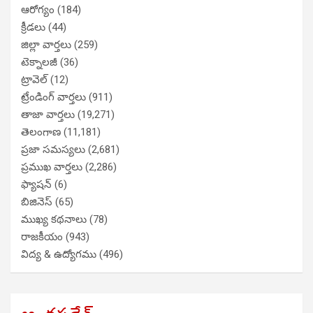
ఆరోగ్యం
(184)
క్రీడలు
(44)
జిల్లా వార్తలు
(259)
టెక్నాలజీ
(36)
ట్రావెల్
(12)
ట్రేండింగ్ వార్తలు
(911)
తాజా వార్తలు
(19,271)
తెలంగాణ
(11,181)
ప్రజా సమస్యలు
(2,681)
ప్రముఖ వార్తలు
(2,286)
ఫ్యాషన్
(6)
బిజినెస్
(65)
ముఖ్య కథనాలు
(78)
రాజకీయం
(943)
విద్య & ఉద్యోగము
(496)