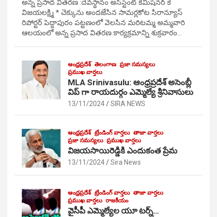
అన్న ప్రసాద వితరణ :దేవస్థానం అసిస్టెంట్ కమిషనర్ కే
విజయలక్ష్మి * చెక్కును అందజేసిన సామర్లకోట సిరాన్యూస్
రిపోర్టర్ పెద్దాపురం పట్టణంలో వెలసిన మరిటమ్మ అమ్మవారి
ఆలయంలో అన్న ప్రసాద వితరణ కార్యక్రమాన్ని శుక్రవారం…
ఆంధ్రప్రదేశ్
తెలంగాణ
ప్రజా సమస్యలు
ప్రముఖ వార్తలు
MLA Srinivasulu: ఆంధ్రప్రదేశ్ అసెంబ్లీ
విప్ గా రాయదుర్గం ఎమ్మెల్యే శ్రీనివాసులు
13/11/2024
SIRA NEWS
ఆంధ్రప్రదేశ్
ట్రేండింగ్ వార్తలు
తాజా వార్తలు
ప్రజా సమస్యలు
ప్రముఖ వార్తలు
విజయసాయిరెడ్డికి ఎందుకంత ప్రేమ
13/11/2024
Sira News
ఆంధ్రప్రదేశ్
ట్రేండింగ్ వార్తలు
తాజా వార్తలు
ప్రముఖ వార్తలు
రాజకీయం
వైసీపీ ఎమ్మెల్యేల యూ టర్న్…