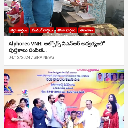
జిల్లా వార్తలు
ట్రేండింగ్ వార్తలు
తాజా వార్తలు
తెలంగాణ
Alphores VNR: ఆల్ఫోర్స్ విఎన్ఆర్ అద్వర్యంలో
పుస్తకాలు పంపిణి…
04/12/2024
SIRA NEWS