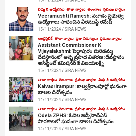
విద్య & ఉద్యోగము
తాజా వార్తలు
తెలంగాణ
ప్రముఖ వార్తలు
Veeramushti Ramesh: మూడు ప్రభుత్వ
ఉద్యోగాలు సాధించిన వీరముష్టి రమేష్
15/11/2024
SIRA NEWS
ఆంధ్రప్రదేశ్
తాజా వార్తలు
ప్రజా సమస్యలు
ప్రముఖ వార్తలు
Assistant Commissioner K
Vijayalakshmi: పెద్దాపురం మరిడమ్మ
దేవస్థానంలో అన్న ప్రసాద వితరణ :దేవస్థానం
అసిస్టెంట్ కమిషనర్ కే విజయలక్ష్మి
15/11/2024
SIRA NEWS
తాజా వార్తలు
తెలంగాణ
ప్రముఖ వార్తలు
విద్య & ఉద్యోగము
Kalvasrirampur: కాల్వశ్రీరాంపూర్లో ఘనంగా
బాలల దినోత్సవం
14/11/2024
SIRA NEWS
తాజా వార్తలు
తెలంగాణ
ప్రముఖ వార్తలు
విద్య & ఉద్యోగము
Odela ZPHS: ఓదెల జ‌డ్పీహెచ్ఎస్
పాఠ‌శాల‌లో ఘనంగా బాలల దినోత్సవం
14/11/2024
SIRA NEWS