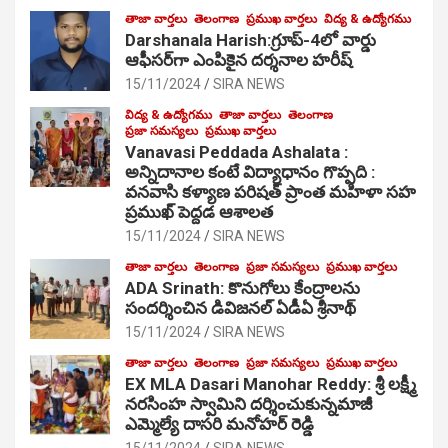
తాజా వార్తలు
తెలంగాణ
ప్రముఖ వార్తలు
విద్య & ఉద్యోగము
Darshanala Harish:గ్రూప్-4లో వార్డు
ఆఫీసర్‌గా ఎంపికైన దర్శనాల హరీష్
15/11/2024
SIRA NEWS
విద్య & ఉద్యోగము
తాజా వార్తలు
తెలంగాణ
ప్రజా సమస్యలు
ప్రముఖ వార్తలు
Vanavasi Peddada Ashalata :
అన్నిదానాల కంటే విద్యాధానం గొప్పది :
వనవాసి కళ్యాణ పరిషత్ ప్రాంత మహిళా సహ
ప్రముఖ్ పెద్దడ ఆశాలత
15/11/2024
SIRA NEWS
తాజా వార్తలు
తెలంగాణ
ప్రజా సమస్యలు
ప్రముఖ వార్తలు
ADA Srinath: కొనుగోలు కేంద్రాల‌ను
సంద‌ర్శించిన డివిజనల్ ఏడీఏ శ్రీనాథ్
15/11/2024
SIRA NEWS
తాజా వార్తలు
తెలంగాణ
ప్రజా సమస్యలు
ప్రముఖ వార్తలు
EX MLA Dasari Manohar Reddy: శ్రీ లక్ష్మీ
నరసింహ స్వామిని దర్శించుకున్నమాజీ
ఎమ్మెల్యే దాసరి మనోహర్ రెడ్డి
15/11/2024
SIRA NEWS