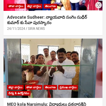
తాజా వార్తలు
జిల్లా వార్తలు
తెలంగాణ
Advocate Sudheer: న్యాయవాది సంగెం సుధీర్
కుమార్ కు సేవా పురస్కారం
24/11/2024
SIRA NEWS
జిల్లా వార్తలు
తాజా వార్తలు
తెలంగాణ
ప్రముఖ వార్తలు
విద్య & ఉద్యోగము
MEO kola Narsimulu: విద్యార్థులు పఠ‌నాసక్తిని