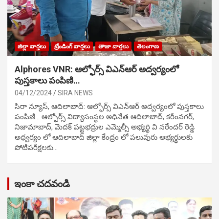
జిల్లా వార్తలు
ట్రేండింగ్ వార్తలు
తాజా వార్తలు
తెలంగాణ
Alphores VNR: ఆల్ఫోర్స్ విఎన్ఆర్ అద్వర్యంలో
పుస్తకాలు పంపిణి…
04/12/2024
SIRA NEWS
సిరా న్యూస్, ఆదిలాబాద్: ఆల్ఫోర్స్ విఎన్ఆర్ అద్వర్యంలో పుస్తకాలు
పంపిణి… ఆల్ఫోర్స్ విద్యాసంస్థల అధినేత ఆదిలాబాద్, కరీంనగర్,
నిజామాబాద్, మెదక్ పట్టభద్రుల ఎమ్మెల్సీ అభ్యర్థి వి నరేందర్ రెడ్డి
అధ్వర్యం లో ఆదిలాబాద్ జిల్లా కేంద్రం లో పలువురు అభ్యర్థులకు
పోటిప‌రీక్ష‌ల‌కు…
ఇంకా చదవండి