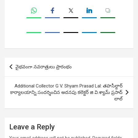
Post
వైభవంగా నవరాత్రులు ప్రారంభం
navigation
Additional Collector G V. Shyam Prasad Lal: తహసీల్దార్
కార్యాల‌యాన్ని సందర్శించిన అదనపు కలెక్టర్ జి వి.శ్యామ్ ప్రసాద్
లాల్
Leave a Reply