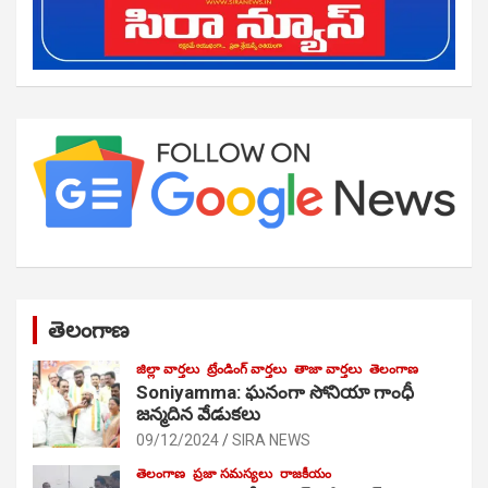
తెలంగాణ
జిల్లా వార్తలు
ట్రేండింగ్ వార్తలు
తాజా వార్తలు
తెలంగాణ
Soniyamma: ఘ‌నంగా సోనియా గాంధీ
జ‌న్మ‌దిన వేడుక‌లు
09/12/2024
SIRA NEWS
తెలంగాణ
ప్రజా సమస్యలు
రాజకీయం