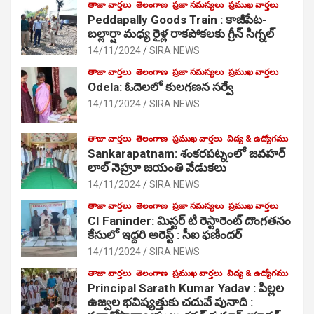
తాజా వార్తలు
తెలంగాణ
ప్రజా సమస్యలు
ప్రముఖ వార్తలు
Peddapally Goods Train : కాజీపేట-
బల్లార్షా మధ్య రైళ్ల రాకపోకలకు గ్రీన్ సిగ్నల్
14/11/2024
SIRA NEWS
తాజా వార్తలు
తెలంగాణ
ప్రజా సమస్యలు
ప్రముఖ వార్తలు
Odela: ఓదెలలో కులగణన సర్వే
14/11/2024
SIRA NEWS
తాజా వార్తలు
తెలంగాణ
ప్రముఖ వార్తలు
విద్య & ఉద్యోగము
Sankarapatnam: శంకరపట్నంలో జవహర్
లాల్ నెహ్రూ జయంతి వేడుకలు
14/11/2024
SIRA NEWS
తాజా వార్తలు
తెలంగాణ
ప్రజా సమస్యలు
ప్రముఖ వార్తలు
CI Faninder: మిస్టర్ టి రెస్టారెంట్ దొంగతనం
కేసులో ఇద్దరి అరెస్ట్ : సీఐ ఫణిందర్
14/11/2024
SIRA NEWS
తాజా వార్తలు
తెలంగాణ
ప్రముఖ వార్తలు
విద్య & ఉద్యోగము
Principal Sarath Kumar Yadav : పిల్లల
ఉజ్వల భవిష్యత్తుకు చదువే పునాది :