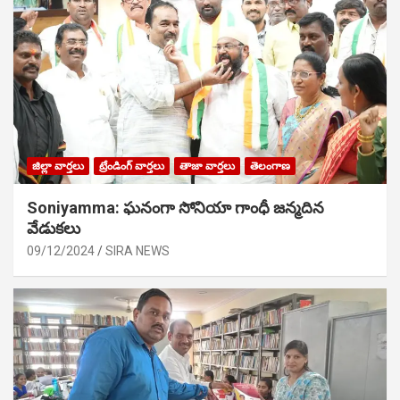
జిల్లా వార్తలు
ట్రేండింగ్ వార్తలు
తాజా వార్తలు
తెలంగాణ
Soniyamma: ఘ‌నంగా సోనియా గాంధీ జ‌న్మ‌దిన
వేడుక‌లు
09/12/2024
SIRA NEWS