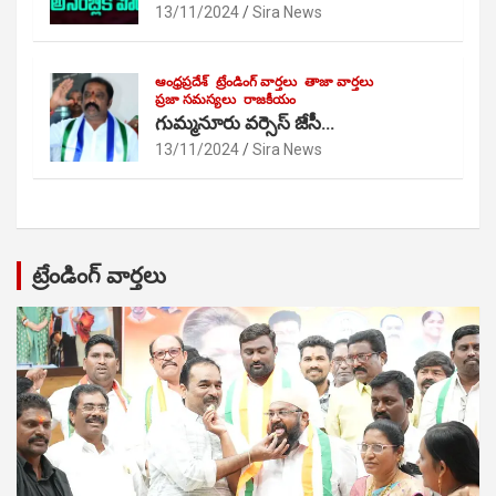
13/11/2024
Sira News
ఆంధ్రప్రదేశ్
ట్రేండింగ్ వార్తలు
తాజా వార్తలు
ప్రజా సమస్యలు
రాజకీయం
గుమ్మనూరు వర్సెస్ జేసీ…
13/11/2024
Sira News
ట్రేండింగ్ వార్తలు