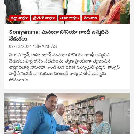
జిల్లా వార్తలు
ట్రేండింగ్ వార్తలు
తాజా వార్తలు
తెలంగాణ
Soniyamma: ఘ‌నంగా సోనియా గాంధీ జ‌న్మ‌దిన
వేడుక‌లు
09/12/2024
SIRA NEWS
సిరా న్యూస్, ఆదిలాబాద్ ఘ‌నంగా సోనియా గాంధీ జ‌న్మ‌దిన
వేడుక‌లు పార్టీ కోసం ప‌ద‌వుల‌ను తృణ ప్రాయంగా త్య‌జించిన
త్యాగమూర్తి సోనియా గాంధీ అని మాజీ మున్సిప‌ల్ చైర్మ‌న్, కాంగ్రెస్
పార్టీ సీనియ‌ర్ నాయ‌కులు దిగంబ‌ర్ రావు పాటిల్ అన్నారు.
సోమవారం…