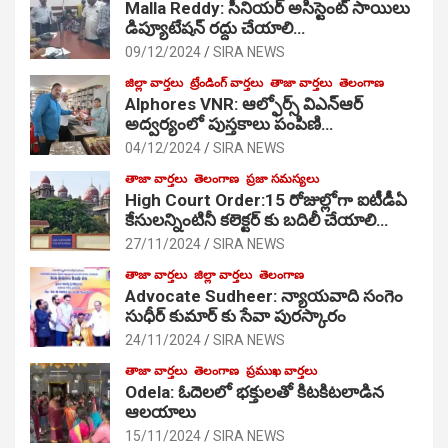
Malla Reddy: సీనియర్ అసిస్టెంట్ సాయిలు
డిప్యూటేషన్ రద్దు చేయాలి…
09/12/2024
SIRA NEWS
జిల్లా వార్తలు
ట్రేండింగ్ వార్తలు
తాజా వార్తలు
తెలంగాణ
Alphores VNR: ఆల్ఫోర్స్ విఎన్ఆర్
అద్వర్యంలో పుస్తకాలు పంపిణి…
04/12/2024
SIRA NEWS
తాజా వార్తలు
తెలంగాణ
ప్రజా సమస్యలు
High Court Order:15 రోజుల్లోగా ఐటీడీఏ
కేసులన్నింటినీ కలెక్టర్ కు బదిలీ చేయాలి…
27/11/2024
SIRA NEWS
తాజా వార్తలు
జిల్లా వార్తలు
తెలంగాణ
Advocate Sudheer: న్యాయవాది సంగెం
సుధీర్ కుమార్ కు సేవా పురస్కారం
24/11/2024
SIRA NEWS
తాజా వార్తలు
తెలంగాణ
ప్రముఖ వార్తలు
Odela: ఓదెల‌లో భక్తులతో కిటకిటలాడిన
ఆల‌యాలు
15/11/2024
SIRA NEWS