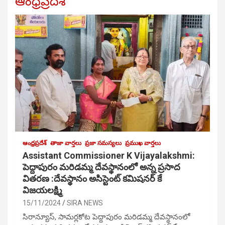
ఆంధ్రప్రదేశ్
ఆంధ్రప్రదేశ్
తాజా వార్తలు
ప్రజా సమస్యలు
ప్రముఖ వార్తలు
Assistant Commissioner K Vijayalakshmi:
పెద్దాపురం మరిడమ్మ దేవస్థానంలో అన్న ప్రసాద
వితరణ :దేవస్థానం అసిస్టెంట్ కమిషనర్ కే
విజయలక్ష్మి
15/11/2024
SIRA NEWS
సిరాన్యూస్, సామర్లకోట పెద్దాపురం మరిడమ్మ దేవస్థానంలో