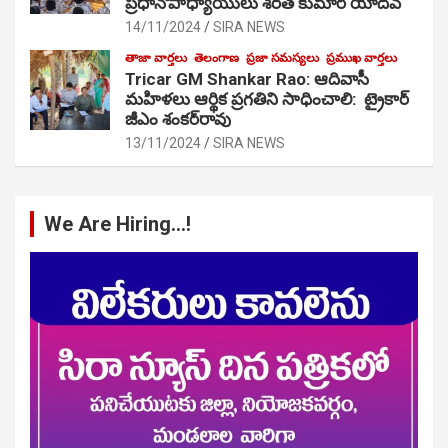
ప్రధానోపాధ్యాయులు శరత్ కుమార్ యాదవ్
14/11/2024
SIRA NEWS
తాజా వార్తలు
తెలంగాణ
ప్రజా సమస్యలు
ప్రముఖ వార్తలు
Tricar GM Shankar Rao: ఆదివాసీ
మహిళలు ఆర్థిక ప్రగతిని సాధించాలి: ట్రైకార్
జీఎం శంకర్‌రావు
13/11/2024
SIRA NEWS
We Are Hiring…!