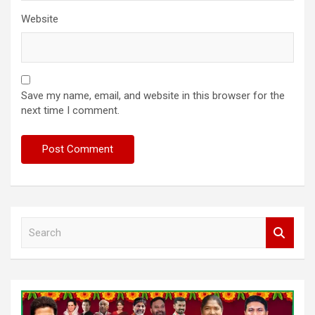
Website
Save my name, email, and website in this browser for the
next time I comment.
S
e
a
r
c
h