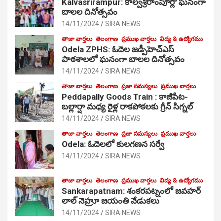
Kalvasrirampur: కాల్వశ్రీరాంపూర్లో ఘనంగా
బాలల దినోత్సవం
14/11/2024
SIRA NEWS
తాజా వార్తలు
తెలంగాణ
ప్రముఖ వార్తలు
విద్య & ఉద్యోగము
Odela ZPHS: ఓదెల జ‌డ్పీహెచ్ఎస్
పాఠ‌శాల‌లో ఘనంగా బాలల దినోత్సవం
14/11/2024
SIRA NEWS
తాజా వార్తలు
తెలంగాణ
ప్రజా సమస్యలు
ప్రముఖ వార్తలు
Peddapally Goods Train : కాజీపేట-
బల్లార్షా మధ్య రైళ్ల రాకపోకలకు గ్రీన్ సిగ్నల్
14/11/2024
SIRA NEWS
తాజా వార్తలు
తెలంగాణ
ప్రజా సమస్యలు
ప్రముఖ వార్తలు
Odela: ఓదెలలో కులగణన సర్వే
14/11/2024
SIRA NEWS
తాజా వార్తలు
తెలంగాణ
ప్రముఖ వార్తలు
విద్య & ఉద్యోగము
Sankarapatnam: శంకరపట్నంలో జవహర్
లాల్ నెహ్రూ జయంతి వేడుకలు
14/11/2024
SIRA NEWS