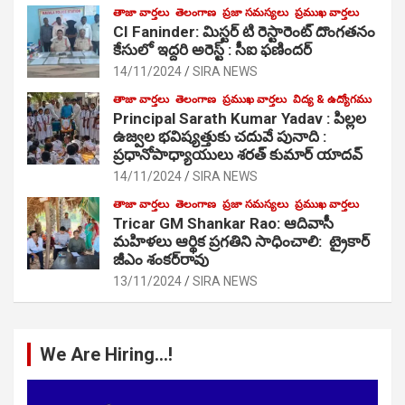
తాజా వార్తలు
తెలంగాణ
ప్రజా సమస్యలు
ప్రముఖ వార్తలు
CI Faninder: మిస్టర్ టి రెస్టారెంట్ దొంగతనం
కేసులో ఇద్దరి అరెస్ట్ : సీఐ ఫణిందర్
14/11/2024
SIRA NEWS
తాజా వార్తలు
తెలంగాణ
ప్రముఖ వార్తలు
విద్య & ఉద్యోగము
Principal Sarath Kumar Yadav : పిల్లల
ఉజ్వల భవిష్యత్తుకు చదువే పునాది :
ప్రధానోపాధ్యాయులు శరత్ కుమార్ యాదవ్
14/11/2024
SIRA NEWS
తాజా వార్తలు
తెలంగాణ
ప్రజా సమస్యలు
ప్రముఖ వార్తలు
Tricar GM Shankar Rao: ఆదివాసీ
మహిళలు ఆర్థిక ప్రగతిని సాధించాలి: ట్రైకార్
జీఎం శంకర్‌రావు
13/11/2024
SIRA NEWS
We Are Hiring…!