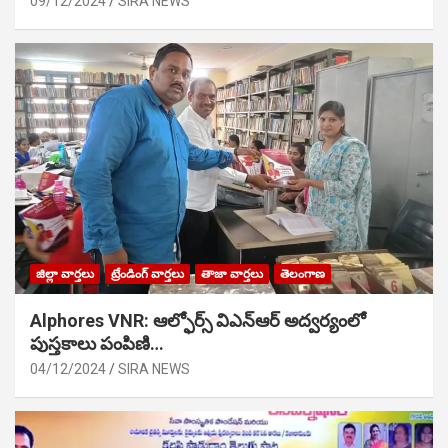
09/12/2024
SIRA NEWS
జిల్లా వార్తలు
ట్రేండింగ్ వార్తలు
తాజా వార్తలు
తెలంగాణ
Alphores VNR: ఆల్ఫోర్స్ విఎన్ఆర్ అద్వర్యంలో
పుస్తకాలు పంపిణి…
04/12/2024
SIRA NEWS