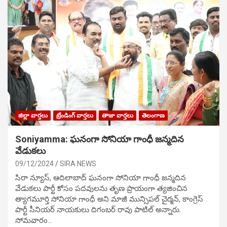
జిల్లా వార్తలు
ట్రేండింగ్ వార్తలు
తాజా వార్తలు
తెలంగాణ
Soniyamma: ఘ‌నంగా సోనియా గాంధీ జ‌న్మ‌దిన
వేడుక‌లు
09/12/2024
SIRA NEWS
సిరా న్యూస్, ఆదిలాబాద్ ఘ‌నంగా సోనియా గాంధీ జ‌న్మ‌దిన
వేడుక‌లు పార్టీ కోసం ప‌ద‌వుల‌ను తృణ ప్రాయంగా త్య‌జించిన
త్యాగమూర్తి సోనియా గాంధీ అని మాజీ మున్సిప‌ల్ చైర్మ‌న్, కాంగ్రెస్
పార్టీ సీనియ‌ర్ నాయ‌కులు దిగంబ‌ర్ రావు పాటిల్ అన్నారు.
సోమవారం…