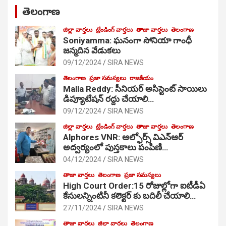
తెలంగాణ
జిల్లా వార్తలు
ట్రేండింగ్ వార్తలు
తాజా వార్తలు
తెలంగాణ
Soniyamma: ఘ‌నంగా సోనియా గాంధీ
జ‌న్మ‌దిన వేడుక‌లు
09/12/2024
SIRA NEWS
తెలంగాణ
ప్రజా సమస్యలు
రాజకీయం
Malla Reddy: సీనియర్ అసిస్టెంట్ సాయిలు
డిప్యూటేషన్ రద్దు చేయాలి…
09/12/2024
SIRA NEWS
జిల్లా వార్తలు
ట్రేండింగ్ వార్తలు
తాజా వార్తలు
తెలంగాణ
Alphores VNR: ఆల్ఫోర్స్ విఎన్ఆర్
అద్వర్యంలో పుస్తకాలు పంపిణి…
04/12/2024
SIRA NEWS
తాజా వార్తలు
తెలంగాణ
ప్రజా సమస్యలు
High Court Order:15 రోజుల్లోగా ఐటీడీఏ
కేసులన్నింటినీ కలెక్టర్ కు బదిలీ చేయాలి…
27/11/2024
SIRA NEWS
తాజా వార్తలు
జిల్లా వార్తలు
తెలంగాణ