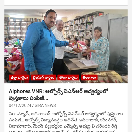
జిల్లా వార్తలు
ట్రేండింగ్ వార్తలు
తాజా వార్తలు
తెలంగాణ
Alphores VNR: ఆల్ఫోర్స్ విఎన్ఆర్ అద్వర్యంలో
పుస్తకాలు పంపిణి…
04/12/2024
SIRA NEWS
సిరా న్యూస్, ఆదిలాబాద్: ఆల్ఫోర్స్ విఎన్ఆర్ అద్వర్యంలో పుస్తకాలు
పంపిణి… ఆల్ఫోర్స్ విద్యాసంస్థల అధినేత ఆదిలాబాద్, కరీంనగర్,
నిజామాబాద్, మెదక్ పట్టభద్రుల ఎమ్మెల్సీ అభ్యర్థి వి నరేందర్ రెడ్డి