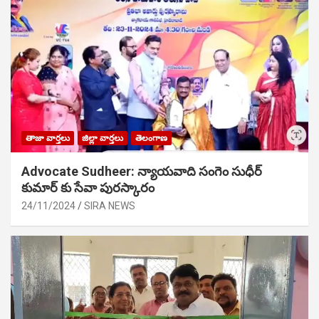
తాజా వార్తలు
జిల్లా వార్తలు
తెలంగాణ
Advocate Sudheer: న్యాయవాది సంగెం సుధీర్
కుమార్ కు సేవా పురస్కారం
24/11/2024
SIRA NEWS