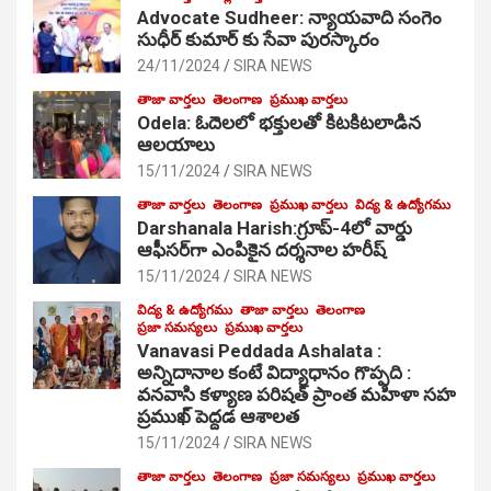
Advocate Sudheer: న్యాయవాది సంగెం
సుధీర్ కుమార్ కు సేవా పురస్కారం
24/11/2024
SIRA NEWS
తాజా వార్తలు
తెలంగాణ
ప్రముఖ వార్తలు
Odela: ఓదెల‌లో భక్తులతో కిటకిటలాడిన
ఆల‌యాలు
15/11/2024
SIRA NEWS
తాజా వార్తలు
తెలంగాణ
ప్రముఖ వార్తలు
విద్య & ఉద్యోగము
Darshanala Harish:గ్రూప్-4లో వార్డు
ఆఫీసర్‌గా ఎంపికైన దర్శనాల హరీష్
15/11/2024
SIRA NEWS
విద్య & ఉద్యోగము
తాజా వార్తలు
తెలంగాణ
ప్రజా సమస్యలు
ప్రముఖ వార్తలు
Vanavasi Peddada Ashalata :
అన్నిదానాల కంటే విద్యాధానం గొప్పది :
వనవాసి కళ్యాణ పరిషత్ ప్రాంత మహిళా సహ
ప్రముఖ్ పెద్దడ ఆశాలత
15/11/2024
SIRA NEWS
తాజా వార్తలు
తెలంగాణ
ప్రజా సమస్యలు
ప్రముఖ వార్తలు