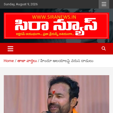
Skip
Sunday, August 9, 2026
to
content
Telugu Online News Daily
SIRA NEWS
Home
తాజా వార్తలు
హిందూ ఆలయాలపై వరుస దాడులు