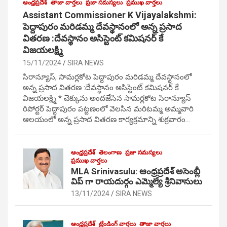
ఆంధ్రప్రదేశ్
తాజా వార్తలు
ప్రజా సమస్యలు
ప్రముఖ వార్తలు
Assistant Commissioner K Vijayalakshmi:
పెద్దాపురం మరిడమ్మ దేవస్థానంలో అన్న ప్రసాద
వితరణ :దేవస్థానం అసిస్టెంట్ కమిషనర్ కే
విజయలక్ష్మి
15/11/2024
SIRA NEWS
సిరాన్యూస్, సామర్లకోట పెద్దాపురం మరిడమ్మ దేవస్థానంలో
అన్న ప్రసాద వితరణ :దేవస్థానం అసిస్టెంట్ కమిషనర్ కే
విజయలక్ష్మి * చెక్కును అందజేసిన సామర్లకోట సిరాన్యూస్
రిపోర్టర్ పెద్దాపురం పట్టణంలో వెలసిన మరిటమ్మ అమ్మవారి
ఆలయంలో అన్న ప్రసాద వితరణ కార్యక్రమాన్ని శుక్రవారం…
ఆంధ్రప్రదేశ్
తెలంగాణ
ప్రజా సమస్యలు
ప్రముఖ వార్తలు
MLA Srinivasulu: ఆంధ్రప్రదేశ్ అసెంబ్లీ
విప్ గా రాయదుర్గం ఎమ్మెల్యే శ్రీనివాసులు
13/11/2024
SIRA NEWS
ఆంధ్రప్రదేశ్
ట్రేండింగ్ వార్తలు
తాజా వార్తలు