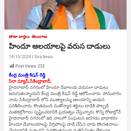
తాజా వార్తలు
తెలంగాణ
హిందూ ఆలయాలపై వరుస దాడులు
14/10/2024
Sira News
Post Views:
232
కేంద్ర మంత్రి కిషన్ రెడ్డి
సిరా న్యూస్,సికింద్రాబాద్;
హైదరాబాద్ నగరంలో హిందూ దేవాలయ వరుసగా దాడులు
జరుగుతున్నాయని కేంద్ర మంత్రి కిషన్ రెడ్డి ఆరోపించారు. సోమవారం
నాడు సికింద్రాబాద్ లోని ముత్యాలమ్మ ఆలయాన్ని అయన
పరిశీలించారు. కొంతమంది మతోన్మాద శక్తులు దాడికి పాల్పడి
మతకల్లోలాలు సృష్టించడానికి ప్రయత్నం చేస్తున్నారు. కొన్ని రోజుల్లోనే
హైదరాబాద్ నగరంలో ఇది నాలుగో సంఘటన జరగడం బాధాకరం.
హిందూ దేవాలయాలపై విగ్రహాలపై దాడి చేసిన వారు దొంగతనాలు
చేయడానికి వచ్చారని మరికొంతమంది మతిస్థిమితం లేకుండా