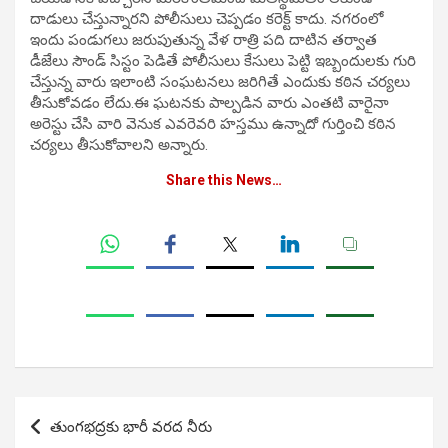
దాడులు చేస్తున్నారని పోలీసులు చెప్పడం కరెక్ట్ కాదు. నగరంలో
ఇందు పండుగలు జరుపుతున్న వేళ రాత్రి పది దాటిన తర్వాత
డీజేలు సౌండ్ సిస్టం పెడితే పోలీసులు కేసులు పెట్టి ఇబ్బందులకు గురి
చేస్తున్న వారు ఇలాంటి సంఘటనలు జరిగితే ఎందుకు కఠిన చర్యలు
తీసుకోవడం లేదు.ఈ ఘటనకు పాల్పడిన వారు ఎంతటి వారైనా
అరెస్టు చేసి వారి వెనుక ఎవరెవరి హస్తము ఉన్నాదో గుర్తించి కఠిన
చర్యలు తీసుకోవాలని అన్నారు.
Share this News…
Post
తుంగభద్రకు భారీ వరద నీరు
navigation