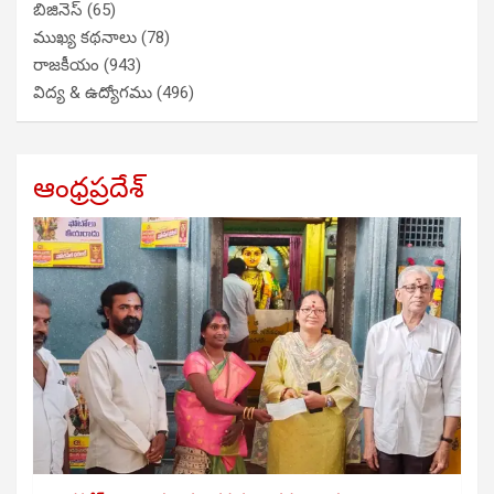
బిజినెస్
(65)
ముఖ్య కథనాలు
(78)
రాజకీయం
(943)
విద్య & ఉద్యోగము
(496)
ఆంధ్రప్రదేశ్