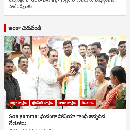
అధ్వర్యం లో ఆదిలాబాద్ జిల్లా కేంద్రం లో పలువురు అభ్యర్థులకు
పోటిప‌రీక్ష‌ల‌కు…
ఇంకా చదవండి
జిల్లా వార్తలు
ట్రేండింగ్ వార్తలు
తాజా వార్తలు
తెలంగాణ
Soniyamma: ఘ‌నంగా సోనియా గాంధీ జ‌న్మ‌దిన
వేడుక‌లు