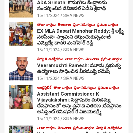
ADA Srinath: కొనుగోలు కేంద్రాల‌ను
సంద‌ర్శించిన డివిజనల్ ఏడీఏ శ్రీనాథ్
15/11/2024
SIRA NEWS
తాజా వార్తలు
తెలంగాణ
ప్రజా సమస్యలు
ప్రముఖ వార్తలు
EX MLA Dasari Manohar Reddy: శ్రీ లక్ష్మీ
నరసింహ స్వామిని దర్శించుకున్నమాజీ
ఎమ్మెల్యే దాసరి మనోహర్ రెడ్డి
15/11/2024
SIRA NEWS
విద్య & ఉద్యోగము
తాజా వార్తలు
తెలంగాణ
ప్రముఖ వార్తలు
Veeramushti Ramesh: మూడు ప్రభుత్వ
ఉద్యోగాలు సాధించిన వీరముష్టి రమేష్
15/11/2024
SIRA NEWS
ఆంధ్రప్రదేశ్
తాజా వార్తలు
ప్రజా సమస్యలు
ప్రముఖ వార్తలు
Assistant Commissioner K
Vijayalakshmi: పెద్దాపురం మరిడమ్మ
దేవస్థానంలో అన్న ప్రసాద వితరణ :దేవస్థానం
అసిస్టెంట్ కమిషనర్ కే విజయలక్ష్మి
15/11/2024
SIRA NEWS
తాజా వార్తలు
తెలంగాణ
ప్రముఖ వార్తలు
విద్య & ఉద్యోగము