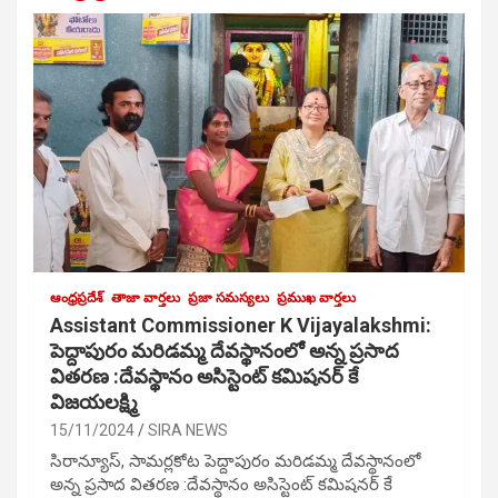
ఆంధ్రప్రదేశ్
తాజా వార్తలు
ప్రజా సమస్యలు
ప్రముఖ వార్తలు
Assistant Commissioner K Vijayalakshmi:
పెద్దాపురం మరిడమ్మ దేవస్థానంలో అన్న ప్రసాద
వితరణ :దేవస్థానం అసిస్టెంట్ కమిషనర్ కే
విజయలక్ష్మి
15/11/2024
SIRA NEWS
సిరాన్యూస్, సామర్లకోట పెద్దాపురం మరిడమ్మ దేవస్థానంలో
అన్న ప్రసాద వితరణ :దేవస్థానం అసిస్టెంట్ కమిషనర్ కే