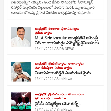
విజయలక్ష్మి * చెక్కును అందజేసిన సామర్లకోట సిరాన్యూస్
రిపోర్టర్ పెద్దాపురం పట్టణంలో వెలసిన మరిటమ్మ అమ్మవారి
ఆలయంలో అన్న ప్రసాద వితరణ కార్యక్రమాన్ని శుక్రవారం…
ఆంధ్రప్రదేశ్
తెలంగాణ
ప్రజా సమస్యలు
ప్రముఖ వార్తలు
MLA Srinivasulu: ఆంధ్రప్రదేశ్ అసెంబ్లీ
విప్ గా రాయదుర్గం ఎమ్మెల్యే శ్రీనివాసులు
13/11/2024
SIRA NEWS
ఆంధ్రప్రదేశ్
ట్రేండింగ్ వార్తలు
తాజా వార్తలు
ప్రజా సమస్యలు
ప్రముఖ వార్తలు
విజయసాయిరెడ్డికి ఎందుకంత ప్రేమ
13/11/2024
Sira News
ఆంధ్రప్రదేశ్
ట్రేండింగ్ వార్తలు
తాజా వార్తలు
ప్రముఖ వార్తలు
రాజకీయం
వైసీపీ ఎమ్మెల్యేల యూ టర్న్…
13/11/2024
Sira News