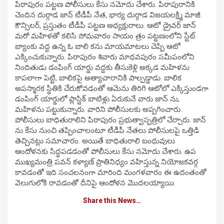
పిఠాపురం పట్టణ పోలీసులు కేసు నమోదు చేశారు. పిఠాపురానికి
చెందిన దుర్గాడ జాన్ టీడీపీ నేత, భార్య దుర్గాడ విజయలక్ష్మి మాజీ
కౌన్సిలర్, ప్రస్తుతం టీడీపీ పట్టణ అధ్యక్షురాలు. ఆటో డ్రైవర్ జాన్
మరో మహిళతో కలిసి సోమవారం సాయం త్రం పట్టణంలోని స్టేట్
బ్యాంకు వద్ద ఉన్న ఓ బాలి కను మాయమాటలు చెప్పి ఆటో
ఎక్కించుకున్నారు. పిఠాపురం శివారు మాధవపురం సమీపంలోని
నిందితుడు డంపింగ్ యార్డు వద్దకు తీసుకెళ్లి అక్కడ మహిళను
కాపలాగా పెట్టి, బాలికపై అత్యాచారానికి పాల్పడ్డాడు. బాలిక
అపస్మారక స్థితికి చేరుకోవడంతో ఆమెను తిరిగి ఆటోలో ఎక్కిస్తుండగా
డంపింగ్ యార్డులో ప్లాస్టిక్ బాటిళ్లు ఏరుకునే వారు జాన్ ను,
మహిళను పట్టుకున్నారు. వారిని పోలీసులకు అప్పగించారు.
పోలీసులు బాధితురాలిని పిఠాపురం ప్రభుత్వాస్పత్రిలో చేర్చారు. జాన్
ను కేసు నుంచి తప్పించాలంటూ టీడీపీ నేతలు పోలీసులపై ఒత్తిడి
తెచ్చినట్లు సమాచారం. అయితే బాధితురాలి బంధువులు
ఆందోళనకు సిద్ధపడడంతో పోలీసులు కేసు నమోదు చేశారు. ఉప
ముఖ్యమంత్రి పవన్ కళ్యాణ్ ప్రాతినిధ్యం వహిస్తున్న నియోజకవర్గ
కావడంతో ఇది సంచలనంగా మారింది మంగళవారం ఈ ఉదంతంతో
వెలుగులోకి రావడంతో దీనిపై ఆందోళన మొదలయ్యాయి.
Share this News…