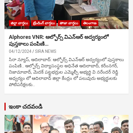
జిల్లా వార్తలు
ట్రేండింగ్ వార్తలు
తాజా వార్తలు
తెలంగాణ
Alphores VNR: ఆల్ఫోర్స్ విఎన్ఆర్ అద్వర్యంలో
పుస్తకాలు పంపిణి…
04/12/2024
SIRA NEWS
సిరా న్యూస్, ఆదిలాబాద్: ఆల్ఫోర్స్ విఎన్ఆర్ అద్వర్యంలో పుస్తకాలు
పంపిణి… ఆల్ఫోర్స్ విద్యాసంస్థల అధినేత ఆదిలాబాద్, కరీంనగర్,
నిజామాబాద్, మెదక్ పట్టభద్రుల ఎమ్మెల్సీ అభ్యర్థి వి నరేందర్ రెడ్డి
అధ్వర్యం లో ఆదిలాబాద్ జిల్లా కేంద్రం లో పలువురు అభ్యర్థులకు
పోటిప‌రీక్ష‌ల‌కు…
ఇంకా చదవండి