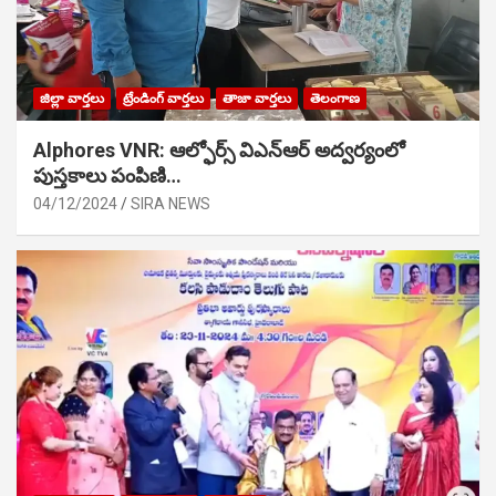
జిల్లా వార్తలు
ట్రేండింగ్ వార్తలు
తాజా వార్తలు
తెలంగాణ
Alphores VNR: ఆల్ఫోర్స్ విఎన్ఆర్ అద్వర్యంలో
పుస్తకాలు పంపిణి…
04/12/2024
SIRA NEWS