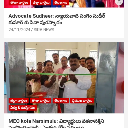
తాజా వార్తలు
జిల్లా వార్తలు
తెలంగాణ
Advocate Sudheer: న్యాయవాది సంగెం సుధీర్
కుమార్ కు సేవా పురస్కారం
24/11/2024
SIRA NEWS
జిల్లా వార్తలు
తాజా వార్తలు
తెలంగాణ
ప్రముఖ వార్తలు
విద్య & ఉద్యోగము
MEO kola Narsimulu: విద్యార్థులు పఠ‌నాసక్తిని
పెంపొందించాలి : ఎంఈఓ కోల నర్సింలు