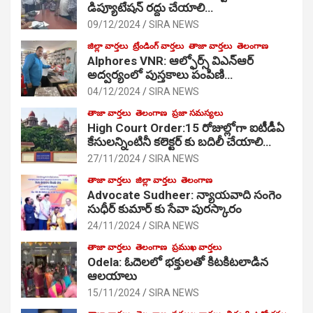
డిప్యూటేషన్ రద్దు చేయాలి…
09/12/2024
SIRA NEWS
జిల్లా వార్తలు
ట్రేండింగ్ వార్తలు
తాజా వార్తలు
తెలంగాణ
Alphores VNR: ఆల్ఫోర్స్ విఎన్ఆర్
అద్వర్యంలో పుస్తకాలు పంపిణి…
04/12/2024
SIRA NEWS
తాజా వార్తలు
తెలంగాణ
ప్రజా సమస్యలు
High Court Order:15 రోజుల్లోగా ఐటీడీఏ
కేసులన్నింటినీ కలెక్టర్ కు బదిలీ చేయాలి…
27/11/2024
SIRA NEWS
తాజా వార్తలు
జిల్లా వార్తలు
తెలంగాణ
Advocate Sudheer: న్యాయవాది సంగెం
సుధీర్ కుమార్ కు సేవా పురస్కారం
24/11/2024
SIRA NEWS
తాజా వార్తలు
తెలంగాణ
ప్రముఖ వార్తలు
Odela: ఓదెల‌లో భక్తులతో కిటకిటలాడిన
ఆల‌యాలు
15/11/2024
SIRA NEWS