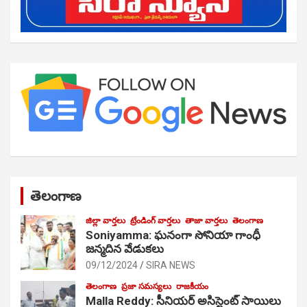
తెలంగాణ
జిల్లా వార్తలు
ట్రేండింగ్ వార్తలు
తాజా వార్తలు
తెలంగాణ
Soniyamma: ఘ‌నంగా సోనియా గాంధీ
జ‌న్మ‌దిన వేడుక‌లు
09/12/2024
SIRA NEWS
తెలంగాణ
ప్రజా సమస్యలు
రాజకీయం
Malla Reddy: సీనియర్ అసిస్టెంట్ సాయిలు