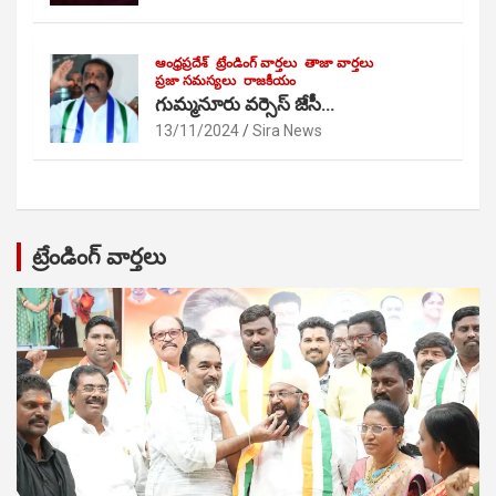
ఆంధ్రప్రదేశ్
ట్రేండింగ్ వార్తలు
తాజా వార్తలు
ప్రజా సమస్యలు
రాజకీయం
గుమ్మనూరు వర్సెస్ జేసీ…
13/11/2024
Sira News
ట్రేండింగ్ వార్తలు