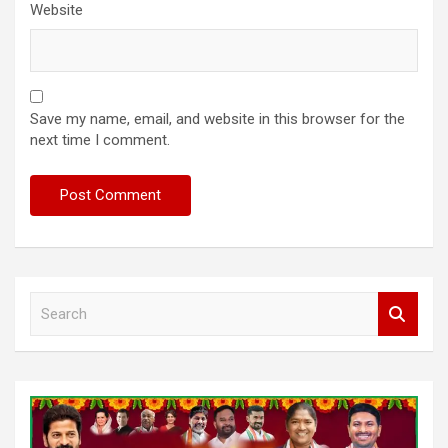
Website
Save my name, email, and website in this browser for the
next time I comment.
S
e
a
r
c
h