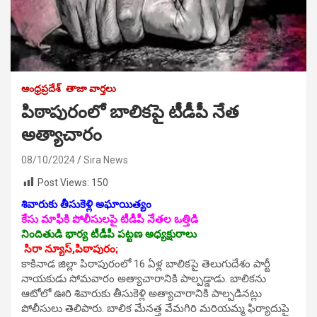
ఆంధ్రప్రదేశ్
తాజా వార్తలు
పిఠాపురంలో బాలికపై టీడీపీ నేత
అత్యాచారం
08/10/2024
Sira News
Post Views:
150
శివారుకు తీసుకెళ్లి అఘాయిత్యం
కేసు మాఫీకి పోలీసులపై టీడీపీ నేతల ఒత్తిడి
నిందితుడి భార్య టీడీపీ పట్టణ అధ్యక్షురాలు
సిరా న్యూస్,పిఠాపురం;
కాకినాడ జిల్లా పిఠాపురంలో 16 ఏళ్ల బాలికపై తెలుగుదేశం పార్టీ
నాయకుడు సోమవారం అత్యాచారానికి పాల్పడ్డాడు. బాలికను
ఆటోలో ఊరి శివారుకు తీసుకెళ్లి అత్యాచారానికి పాల్పడినట్లు
పోలీసులు తెలిపారు. బాలిక మేనత్త వేమగిరి మరియమ్మ ఫిర్యాదుపై