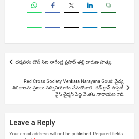
Post
ధర్మవరం టౌన్ సిఐ నాగేంద్ర ప్రసాద్ తల్లి దారుణ హత్య.
navigation
Red Cross Society Venkata Narayana Goud: వైద్య
శిబిరాలను ప్ర‌జ‌లు స‌ద్వినియోగం చేసుకోవాలి : రెడ్ క్రాస్ సొసైటీ
వైస్ చైర్మన్ పెద్ది వెంకట నారాయణ గౌడ్
Leave a Reply
Your email address will not be published.
Required fields