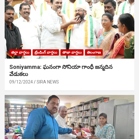
జిల్లా వార్తలు
ట్రేండింగ్ వార్తలు
తాజా వార్తలు
తెలంగాణ
Soniyamma: ఘ‌నంగా సోనియా గాంధీ జ‌న్మ‌దిన
వేడుక‌లు
09/12/2024
SIRA NEWS