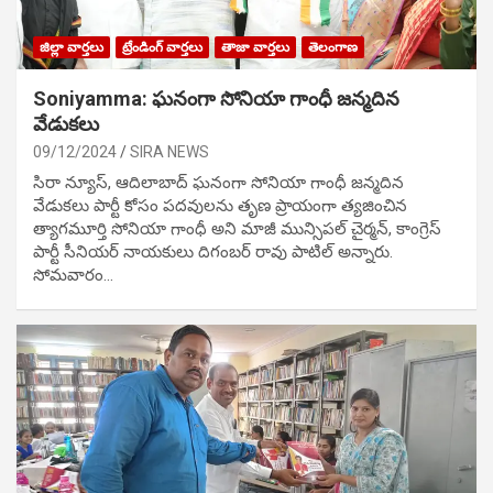
జిల్లా వార్తలు
ట్రేండింగ్ వార్తలు
తాజా వార్తలు
తెలంగాణ
Soniyamma: ఘ‌నంగా సోనియా గాంధీ జ‌న్మ‌దిన
వేడుక‌లు
09/12/2024
SIRA NEWS
సిరా న్యూస్, ఆదిలాబాద్ ఘ‌నంగా సోనియా గాంధీ జ‌న్మ‌దిన
వేడుక‌లు పార్టీ కోసం ప‌ద‌వుల‌ను తృణ ప్రాయంగా త్య‌జించిన
త్యాగమూర్తి సోనియా గాంధీ అని మాజీ మున్సిప‌ల్ చైర్మ‌న్, కాంగ్రెస్
పార్టీ సీనియ‌ర్ నాయ‌కులు దిగంబ‌ర్ రావు పాటిల్ అన్నారు.
సోమవారం…