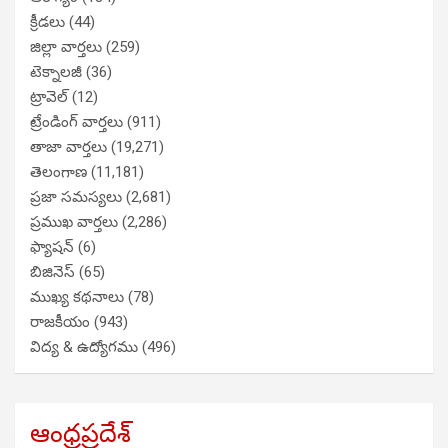
క్రీడలు
(44)
జిల్లా వార్తలు
(259)
టెక్నాలజీ
(36)
ట్రావెల్
(12)
ట్రేండింగ్ వార్తలు
(911)
తాజా వార్తలు
(19,271)
తెలంగాణ
(11,181)
ప్రజా సమస్యలు
(2,681)
ప్రముఖ వార్తలు
(2,286)
ఫ్యాషన్
(6)
బిజినెస్
(65)
ముఖ్య కథనాలు
(78)
రాజకీయం
(943)
విద్య & ఉద్యోగము
(496)
ఆంధ్రప్రదేశ్