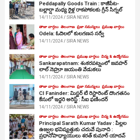
Peddapally Goods Train : కాజీపేట-
బల్లార్షా మధ్య రైళ్ల రాకపోకలకు గ్రీన్ సిగ్నల్
14/11/2024
SIRA NEWS
తాజా వార్తలు
తెలంగాణ
ప్రజా సమస్యలు
ప్రముఖ వార్తలు
Odela: ఓదెలలో కులగణన సర్వే
14/11/2024
SIRA NEWS
తాజా వార్తలు
తెలంగాణ
ప్రముఖ వార్తలు
విద్య & ఉద్యోగము
Sankarapatnam: శంకరపట్నంలో జవహర్
లాల్ నెహ్రూ జయంతి వేడుకలు
14/11/2024
SIRA NEWS
తాజా వార్తలు
తెలంగాణ
ప్రజా సమస్యలు
ప్రముఖ వార్తలు
CI Faninder: మిస్టర్ టి రెస్టారెంట్ దొంగతనం
కేసులో ఇద్దరి అరెస్ట్ : సీఐ ఫణిందర్
14/11/2024
SIRA NEWS
తాజా వార్తలు
తెలంగాణ
ప్రముఖ వార్తలు
విద్య & ఉద్యోగము
Principal Sarath Kumar Yadav : పిల్లల
ఉజ్వల భవిష్యత్తుకు చదువే పునాది :
ప్రధానోపాధ్యాయులు శరత్ కుమార్ యాదవ్