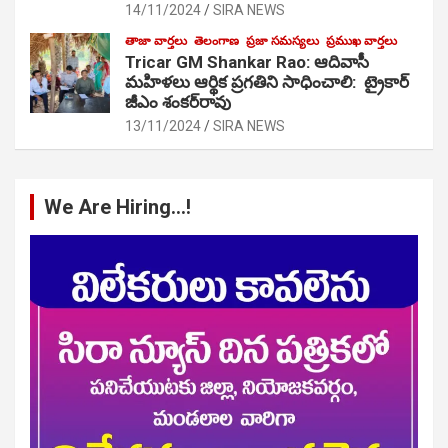
14/11/2024
SIRA NEWS
తాజా వార్తలు
తెలంగాణ
ప్రజా సమస్యలు
ప్రముఖ వార్తలు
Tricar GM Shankar Rao: ఆదివాసీ
మహిళలు ఆర్థిక ప్రగతిని సాధించాలి: ట్రైకార్
జీఎం శంకర్‌రావు
13/11/2024
SIRA NEWS
We Are Hiring…!