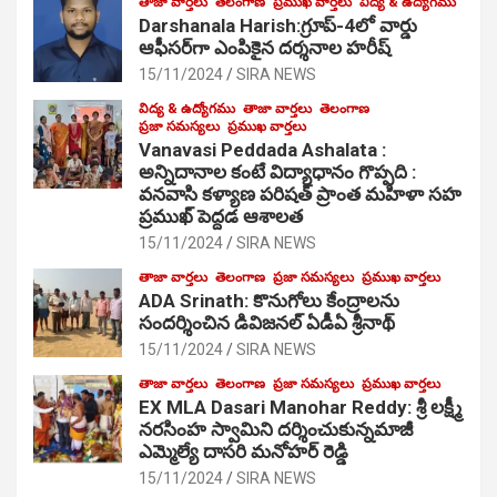
తాజా వార్తలు
తెలంగాణ
ప్రముఖ వార్తలు
విద్య & ఉద్యోగము
Darshanala Harish:గ్రూప్-4లో వార్డు
ఆఫీసర్‌గా ఎంపికైన దర్శనాల హరీష్
15/11/2024
SIRA NEWS
విద్య & ఉద్యోగము
తాజా వార్తలు
తెలంగాణ
ప్రజా సమస్యలు
ప్రముఖ వార్తలు
Vanavasi Peddada Ashalata :
అన్నిదానాల కంటే విద్యాధానం గొప్పది :
వనవాసి కళ్యాణ పరిషత్ ప్రాంత మహిళా సహ
ప్రముఖ్ పెద్దడ ఆశాలత
15/11/2024
SIRA NEWS
తాజా వార్తలు
తెలంగాణ
ప్రజా సమస్యలు
ప్రముఖ వార్తలు
ADA Srinath: కొనుగోలు కేంద్రాల‌ను
సంద‌ర్శించిన డివిజనల్ ఏడీఏ శ్రీనాథ్
15/11/2024
SIRA NEWS
తాజా వార్తలు
తెలంగాణ
ప్రజా సమస్యలు
ప్రముఖ వార్తలు
EX MLA Dasari Manohar Reddy: శ్రీ లక్ష్మీ
నరసింహ స్వామిని దర్శించుకున్నమాజీ
ఎమ్మెల్యే దాసరి మనోహర్ రెడ్డి
15/11/2024
SIRA NEWS