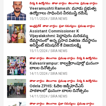
విద్య & ఉద్యోగము
తాజా వార్తలు
తెలంగాణ
ప్రముఖ వార్తలు
Veeramushti Ramesh: మూడు ప్రభుత్వ
ఉద్యోగాలు సాధించిన వీరముష్టి రమేష్
15/11/2024
SIRA NEWS
ఆంధ్రప్రదేశ్
తాజా వార్తలు
ప్రజా సమస్యలు
ప్రముఖ వార్తలు
Assistant Commissioner K
Vijayalakshmi: పెద్దాపురం మరిడమ్మ
దేవస్థానంలో అన్న ప్రసాద వితరణ :దేవస్థానం
అసిస్టెంట్ కమిషనర్ కే విజయలక్ష్మి
15/11/2024
SIRA NEWS
తాజా వార్తలు
తెలంగాణ
ప్రముఖ వార్తలు
విద్య & ఉద్యోగము
Kalvasrirampur: కాల్వశ్రీరాంపూర్లో ఘనంగా
బాలల దినోత్సవం
14/11/2024
SIRA NEWS
తాజా వార్తలు
తెలంగాణ
ప్రముఖ వార్తలు
విద్య & ఉద్యోగము
Odela ZPHS: ఓదెల జ‌డ్పీహెచ్ఎస్
పాఠ‌శాల‌లో ఘనంగా బాలల దినోత్సవం
14/11/2024
SIRA NEWS
తాజా వార్తలు
తెలంగాణ
ప్రజా సమస్యలు
ప్రముఖ వార్తలు