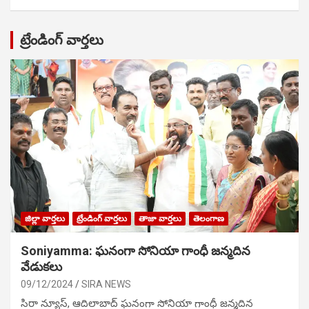
ట్రేండింగ్ వార్తలు
జిల్లా వార్తలు
ట్రేండింగ్ వార్తలు
తాజా వార్తలు
తెలంగాణ
Soniyamma: ఘ‌నంగా సోనియా గాంధీ జ‌న్మ‌దిన
వేడుక‌లు
09/12/2024
SIRA NEWS
సిరా న్యూస్, ఆదిలాబాద్ ఘ‌నంగా సోనియా గాంధీ జ‌న్మ‌దిన