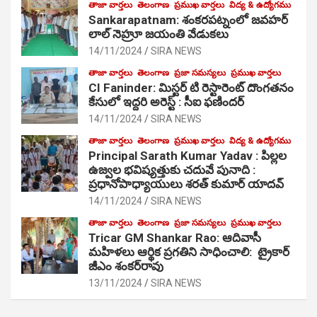
తాజా వార్తలు
తెలంగాణ
ప్రముఖ వార్తలు
విద్య & ఉద్యోగము
Sankarapatnam: శంకరపట్నంలో జవహర్
లాల్ నెహ్రూ జయంతి వేడుకలు
14/11/2024
SIRA NEWS
తాజా వార్తలు
తెలంగాణ
ప్రజా సమస్యలు
ప్రముఖ వార్తలు
CI Faninder: మిస్టర్ టి రెస్టారెంట్ దొంగతనం
కేసులో ఇద్దరి అరెస్ట్ : సీఐ ఫణిందర్
14/11/2024
SIRA NEWS
తాజా వార్తలు
తెలంగాణ
ప్రముఖ వార్తలు
విద్య & ఉద్యోగము
Principal Sarath Kumar Yadav : పిల్లల
ఉజ్వల భవిష్యత్తుకు చదువే పునాది :
ప్రధానోపాధ్యాయులు శరత్ కుమార్ యాదవ్
14/11/2024
SIRA NEWS
తాజా వార్తలు
తెలంగాణ
ప్రజా సమస్యలు
ప్రముఖ వార్తలు
Tricar GM Shankar Rao: ఆదివాసీ
మహిళలు ఆర్థిక ప్రగతిని సాధించాలి: ట్రైకార్
జీఎం శంకర్‌రావు
13/11/2024
SIRA NEWS