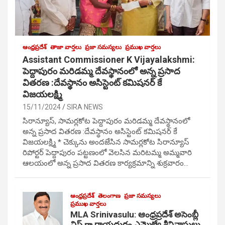
ఆంధ్రప్రదేశ్
తాజా వార్తలు
ప్రజా సమస్యలు
ప్రముఖ వార్తలు
Assistant Commissioner K Vijayalakshmi:
పెద్దాపురం మరిడమ్మ దేవస్థానంలో అన్న ప్రసాద
వితరణ :దేవస్థానం అసిస్టెంట్ కమిషనర్ కే
విజయలక్ష్మి
15/11/2024
SIRA NEWS
సిరాన్యూస్, సామర్లకోట పెద్దాపురం మరిడమ్మ దేవస్థానంలో
అన్న ప్రసాద వితరణ :దేవస్థానం అసిస్టెంట్ కమిషనర్ కే
విజయలక్ష్మి * చెక్కును అందజేసిన సామర్లకోట సిరాన్యూస్
రిపోర్టర్ పెద్దాపురం పట్టణంలో వెలసిన మరిటమ్మ అమ్మవారి
ఆలయంలో అన్న ప్రసాద వితరణ కార్యక్రమాన్ని శుక్రవారం…
ఆంధ్రప్రదేశ్
తెలంగాణ
ప్రజా సమస్యలు
ప్రముఖ వార్తలు
MLA Srinivasulu: ఆంధ్రప్రదేశ్ అసెంబ్లీ
విప్ గా రాయదుర్గం ఎమ్మెల్యే శ్రీనివాసులు