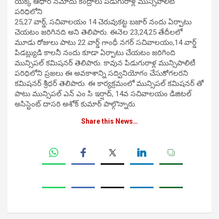
యెక్క ఆధార్ నమోదు కేంద్రాలు పిడుగురాళ్ల మున్సిపాలిటీ
పరిధిలోని
25,27 వార్డ్, సచివాలయం 14 చెరువుకట్ట బజార్ నందు ఏర్పాటు
చెయటం జరిగినది అని తెలిపారు. ఈనెల 23,24,25 తేదీలలో
మూడు రోజులు పాటు 22 వార్డ్ గాంధీ నగర్ సచివాలయం,14 వార్డ్
పిడబ్ల్యుడి కాలనీ నందు కూడా ఏర్పాటు చేయటం జరిగింది
మున్సిపల్ కమిషనర్ తెలిపారు. కావున పిడుగురాళ్ల మున్సిపాలిటీ
పరిధిలోని ప్రజలు ఈ అవకాశాన్ని సద్వినియోగం చేసుకోగలరని
కమిషనర్ శ్రీధర్ తెలిపారు. ఈ కార్యక్రమంలో మున్సిపల్ కమిషనర్ తో
పాటు మున్సిపల్ ఎన్ ఎం సి ఇర్షాద్, 14వ సచివాలయం డిజిటల్
అసిస్టెంట్ దాసరి అశోక్ కుమార్ పాల్గొన్నారు.
Share this News…