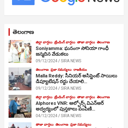
తెలంగాణ
జిల్లా వార్తలు
ట్రేండింగ్ వార్తలు
తాజా వార్తలు
తెలంగాణ
Soniyamma: ఘ‌నంగా సోనియా గాంధీ
జ‌న్మ‌దిన వేడుక‌లు
09/12/2024
SIRA NEWS
తెలంగాణ
ప్రజా సమస్యలు
రాజకీయం
Malla Reddy: సీనియర్ అసిస్టెంట్ సాయిలు
డిప్యూటేషన్ రద్దు చేయాలి…
09/12/2024
SIRA NEWS
జిల్లా వార్తలు
ట్రేండింగ్ వార్తలు
తాజా వార్తలు
తెలంగాణ
Alphores VNR: ఆల్ఫోర్స్ విఎన్ఆర్
అద్వర్యంలో పుస్తకాలు పంపిణి…
04/12/2024
SIRA NEWS
తాజా వార్తలు
తెలంగాణ
ప్రజా సమస్యలు