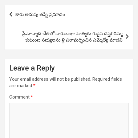
Post
కారు అదుపు తప్పి ప్రమాదం
navigation
ప్రేమోన్మాది చేతిలో దారుణంగా హత్యకు గురైన దస్తగిరమ్మ
కుటుంబ సభ్యులను ళ్లి పరామర్శించిన ఎమ్మెల్యే మాధవి
Leave a Reply
Your email address will not be published.
Required fields
are marked
*
Comment
*