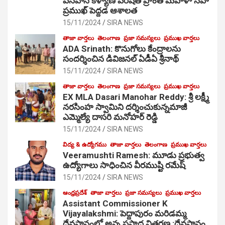
వనవాసి కళ్యాణ పరిషత్ ప్రాంత మహిళా సహ
ప్రముఖ్ పెద్దడ ఆశాలత
15/11/2024
SIRA NEWS
తాజా వార్తలు
తెలంగాణ
ప్రజా సమస్యలు
ప్రముఖ వార్తలు
ADA Srinath: కొనుగోలు కేంద్రాల‌ను
సంద‌ర్శించిన డివిజనల్ ఏడీఏ శ్రీనాథ్
15/11/2024
SIRA NEWS
తాజా వార్తలు
తెలంగాణ
ప్రజా సమస్యలు
ప్రముఖ వార్తలు
EX MLA Dasari Manohar Reddy: శ్రీ లక్ష్మీ
నరసింహ స్వామిని దర్శించుకున్నమాజీ
ఎమ్మెల్యే దాసరి మనోహర్ రెడ్డి
15/11/2024
SIRA NEWS
విద్య & ఉద్యోగము
తాజా వార్తలు
తెలంగాణ
ప్రముఖ వార్తలు
Veeramushti Ramesh: మూడు ప్రభుత్వ
ఉద్యోగాలు సాధించిన వీరముష్టి రమేష్
15/11/2024
SIRA NEWS
ఆంధ్రప్రదేశ్
తాజా వార్తలు
ప్రజా సమస్యలు
ప్రముఖ వార్తలు
Assistant Commissioner K
Vijayalakshmi: పెద్దాపురం మరిడమ్మ
దేవస్థానంలో అన్న ప్రసాద వితరణ :దేవస్థానం