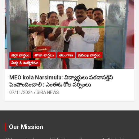
జిల్లా వార్తలు
తాజా వార్తలు
తెలంగాణ
ప్రముఖ వార్తలు
విద్య & ఉద్యోగము
MEO kola Narsimulu: విద్యార్థులు పఠ‌నాసక్తిని
పెంపొందించాలి : ఎంఈఓ కోల నర్సింలు
07/11/2024
SIRA NEWS
Our Mission