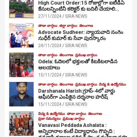
High Court Order:15 రోజుల్లోగా ఐటీడీఏ
కేసులన్నింటినీ కలెక్టర్ కు బదిలీ చేయాలి…
27/11/2024
SIRA NEWS
తాజా వార్తలు
జిల్లా వార్తలు
తెలంగాణ
Advocate Sudheer: న్యాయవాది సంగెం
సుధీర్ కుమార్ కు సేవా పురస్కారం
24/11/2024
SIRA NEWS
తాజా వార్తలు
తెలంగాణ
ప్రముఖ వార్తలు
Odela: ఓదెల‌లో భక్తులతో కిటకిటలాడిన
ఆల‌యాలు
15/11/2024
SIRA NEWS
తాజా వార్తలు
తెలంగాణ
ప్రముఖ వార్తలు
విద్య & ఉద్యోగము
Darshanala Harish:గ్రూప్-4లో వార్డు
ఆఫీసర్‌గా ఎంపికైన దర్శనాల హరీష్
15/11/2024
SIRA NEWS
విద్య & ఉద్యోగము
తాజా వార్తలు
తెలంగాణ
ప్రజా సమస్యలు
ప్రముఖ వార్తలు
Vanavasi Peddada Ashalata :
అన్నిదానాల కంటే విద్యాధానం గొప్పది :