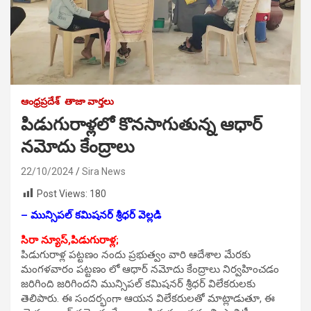
ఆంధ్రప్రదేశ్
తాజా వార్తలు
పిడుగురాళ్లలో కొనసాగుతున్న ఆధార్
నమోదు కేంద్రాలు
22/10/2024
Sira News
Post Views:
180
– మున్సిపల్ కమిషనర్ శ్రీధర్ వెల్లడి
సిరా న్యూస్,పిడుగురాళ్ల;
పిడుగురాళ్ల పట్టణం నందు ప్రభుత్వం వారి ఆదేశాల మేరకు
మంగళవారం పట్టణం లో ఆధార్ నమోదు కేంద్రాలు నిర్వహించడం
జరిగింది జరిగిందని మున్సిపల్ కమిషనర్ శ్రీధర్ విలేకరులకు
తెలిపారు. ఈ సందర్భంగా ఆయన విలేకరులతో మాట్లాడుతూ, ఈ