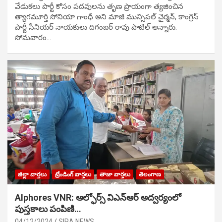
వేడుక‌లు పార్టీ కోసం ప‌ద‌వుల‌ను తృణ ప్రాయంగా త్య‌జించిన
త్యాగమూర్తి సోనియా గాంధీ అని మాజీ మున్సిప‌ల్ చైర్మ‌న్, కాంగ్రెస్
పార్టీ సీనియ‌ర్ నాయ‌కులు దిగంబ‌ర్ రావు పాటిల్ అన్నారు.
సోమవారం…
జిల్లా వార్తలు
ట్రేండింగ్ వార్తలు
తాజా వార్తలు
తెలంగాణ
Alphores VNR: ఆల్ఫోర్స్ విఎన్ఆర్ అద్వర్యంలో
పుస్తకాలు పంపిణి…
04/12/2024
SIRA NEWS