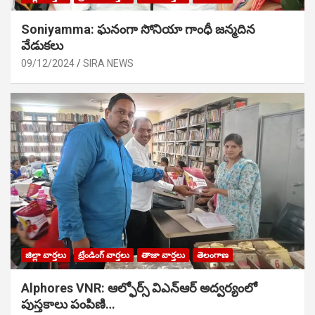
Soniyamma: ఘ‌నంగా సోనియా గాంధీ జ‌న్మ‌దిన
వేడుక‌లు
09/12/2024
SIRA NEWS
జిల్లా వార్తలు
ట్రేండింగ్ వార్తలు
తాజా వార్తలు
తెలంగాణ
Alphores VNR: ఆల్ఫోర్స్ విఎన్ఆర్ అద్వర్యంలో
పుస్తకాలు పంపిణి…