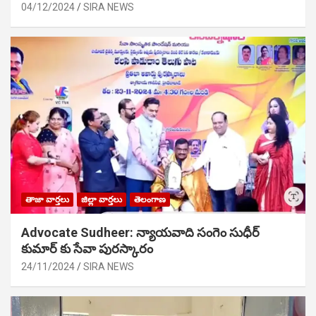
04/12/2024
SIRA NEWS
తాజా వార్తలు
జిల్లా వార్తలు
తెలంగాణ
Advocate Sudheer: న్యాయవాది సంగెం సుధీర్
కుమార్ కు సేవా పురస్కారం
24/11/2024
SIRA NEWS