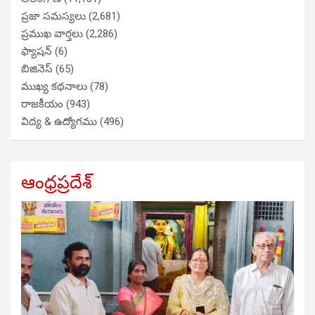
ప్రజా సమస్యలు
(2,681)
ప్రముఖ వార్తలు
(2,286)
ఫ్యాషన్
(6)
బిజినెస్
(65)
ముఖ్య కథనాలు
(78)
రాజకీయం
(943)
విద్య & ఉద్యోగము
(496)
ఆంధ్రప్రదేశ్