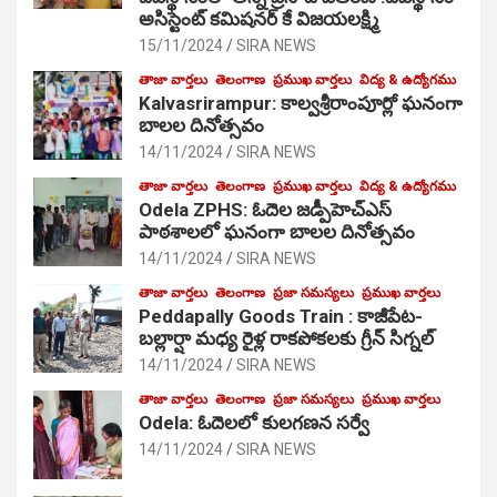
అసిస్టెంట్ కమిషనర్ కే విజయలక్ష్మి
15/11/2024
SIRA NEWS
తాజా వార్తలు
తెలంగాణ
ప్రముఖ వార్తలు
విద్య & ఉద్యోగము
Kalvasrirampur: కాల్వశ్రీరాంపూర్లో ఘనంగా
బాలల దినోత్సవం
14/11/2024
SIRA NEWS
తాజా వార్తలు
తెలంగాణ
ప్రముఖ వార్తలు
విద్య & ఉద్యోగము
Odela ZPHS: ఓదెల జ‌డ్పీహెచ్ఎస్
పాఠ‌శాల‌లో ఘనంగా బాలల దినోత్సవం
14/11/2024
SIRA NEWS
తాజా వార్తలు
తెలంగాణ
ప్రజా సమస్యలు
ప్రముఖ వార్తలు
Peddapally Goods Train : కాజీపేట-
బల్లార్షా మధ్య రైళ్ల రాకపోకలకు గ్రీన్ సిగ్నల్
14/11/2024
SIRA NEWS
తాజా వార్తలు
తెలంగాణ
ప్రజా సమస్యలు
ప్రముఖ వార్తలు
Odela: ఓదెలలో కులగణన సర్వే
14/11/2024
SIRA NEWS