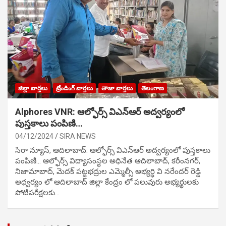
జిల్లా వార్తలు
ట్రేండింగ్ వార్తలు
తాజా వార్తలు
తెలంగాణ
Alphores VNR: ఆల్ఫోర్స్ విఎన్ఆర్ అద్వర్యంలో
పుస్తకాలు పంపిణి…
04/12/2024
SIRA NEWS
సిరా న్యూస్, ఆదిలాబాద్: ఆల్ఫోర్స్ విఎన్ఆర్ అద్వర్యంలో పుస్తకాలు
పంపిణి… ఆల్ఫోర్స్ విద్యాసంస్థల అధినేత ఆదిలాబాద్, కరీంనగర్,
నిజామాబాద్, మెదక్ పట్టభద్రుల ఎమ్మెల్సీ అభ్యర్థి వి నరేందర్ రెడ్డి
అధ్వర్యం లో ఆదిలాబాద్ జిల్లా కేంద్రం లో పలువురు అభ్యర్థులకు
పోటిప‌రీక్ష‌ల‌కు…