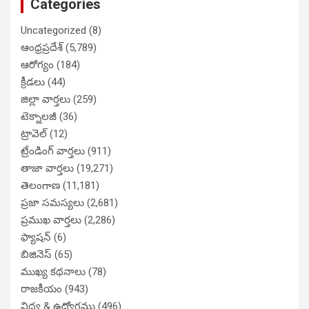
Categories
Uncategorized
(8)
ఆంధ్రప్రదేశ్
(5,789)
ఆరోగ్యం
(184)
క్రీడలు
(44)
జిల్లా వార్తలు
(259)
టెక్నాలజీ
(36)
ట్రావెల్
(12)
ట్రేండింగ్ వార్తలు
(911)
తాజా వార్తలు
(19,271)
తెలంగాణ
(11,181)
ప్రజా సమస్యలు
(2,681)
ప్రముఖ వార్తలు
(2,286)
ఫ్యాషన్
(6)
బిజినెస్
(65)
ముఖ్య కథనాలు
(78)
రాజకీయం
(943)
విద్య & ఉద్యోగము
(496)