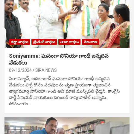
జిల్లా వార్తలు
ట్రేండింగ్ వార్తలు
తాజా వార్తలు
తెలంగాణ
Soniyamma: ఘ‌నంగా సోనియా గాంధీ జ‌న్మ‌దిన
వేడుక‌లు
09/12/2024
SIRA NEWS
సిరా న్యూస్, ఆదిలాబాద్ ఘ‌నంగా సోనియా గాంధీ జ‌న్మ‌దిన
వేడుక‌లు పార్టీ కోసం ప‌ద‌వుల‌ను తృణ ప్రాయంగా త్య‌జించిన
త్యాగమూర్తి సోనియా గాంధీ అని మాజీ మున్సిప‌ల్ చైర్మ‌న్, కాంగ్రెస్
పార్టీ సీనియ‌ర్ నాయ‌కులు దిగంబ‌ర్ రావు పాటిల్ అన్నారు.
సోమవారం…