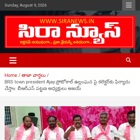
Skip
Sunday, August 9, 2026
to
content
Telugu Online News Daily
SIRA NEWS
Home
తాజా వార్తలు
BRS town president Ajay:ప్రోటోకాల్ ఉల్లంఘన పై క‌లెక్ట‌ర్‌కు ఫిర్యాదు
చేస్తాం: బీఆర్ఎస్‌ పట్టణ అధ్యక్షులు అజయ్