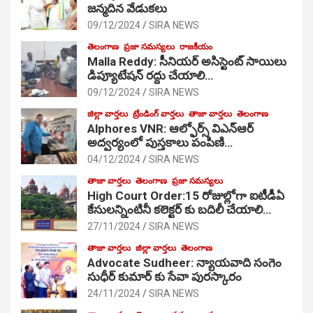
జ‌న్మ‌దిన వేడుక‌లు
09/12/2024
SIRA NEWS
తెలంగాణ
ప్రజా సమస్యలు
రాజకీయం
Malla Reddy: సీనియర్ అసిస్టెంట్ సాయిలు
డిప్యూటేషన్ రద్దు చేయాలి…
09/12/2024
SIRA NEWS
జిల్లా వార్తలు
ట్రేండింగ్ వార్తలు
తాజా వార్తలు
తెలంగాణ
Alphores VNR: ఆల్ఫోర్స్ విఎన్ఆర్
అద్వర్యంలో పుస్తకాలు పంపిణి…
04/12/2024
SIRA NEWS
తాజా వార్తలు
తెలంగాణ
ప్రజా సమస్యలు
High Court Order:15 రోజుల్లోగా ఐటీడీఏ
కేసులన్నింటినీ కలెక్టర్ కు బదిలీ చేయాలి…
27/11/2024
SIRA NEWS
తాజా వార్తలు
జిల్లా వార్తలు
తెలంగాణ
Advocate Sudheer: న్యాయవాది సంగెం
సుధీర్ కుమార్ కు సేవా పురస్కారం
24/11/2024
SIRA NEWS