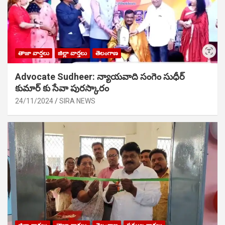
తాజా వార్తలు
జిల్లా వార్తలు
తెలంగాణ
Advocate Sudheer: న్యాయవాది సంగెం సుధీర్
కుమార్ కు సేవా పురస్కారం
24/11/2024
SIRA NEWS