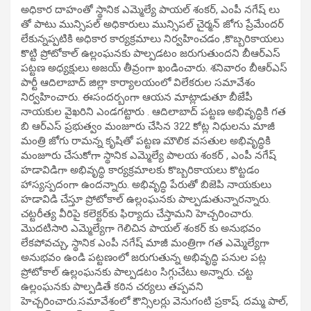
అధికార దాహంతో స్థానిక ఎమ్మెల్యే పాయల్ శంకర్, ఎంపీ నగేష్ లు
తో పాటు మున్సిపల్ అధికారులు మున్సిపల్ చైర్మన్ జోగు ప్రేమేందర్
లేకున్నప్పటికి అధికార కార్యక్రమాలు నిర్వహించడం ,కొబ్బరికాయలు
కొట్టి ప్రోటోకాల్ ఉల్లంఘనకు పాల్పడటం జరుగుతుందని బీఆర్ఎస్‌
పట్టణ అధ్యక్షులు అజయ్ తీవ్రంగా ఖండించారు. శనివారం బీఆర్ఎస్
పార్టీ ఆదిలాబాద్‌ జిల్లా కార్యాలయంలో విలేక‌రుల స‌మావేశం
నిర్వ‌హించారు. ఈసంద‌ర్బంగా ఆయ‌న మాట్లాడుతూ బీజేపీ
నాయకుల వైఖరిని ఎండగట్టారు . ఆదిలాబాద్ పట్టణ అభివృద్ధికి గత
బి ఆర్ఎస్ ప్రభుత్వం మంజూరు చేసిన 322 కోట్ల నిధులను మాజీ
మంత్రి జోగు రామన్న కృషితో పట్టణ మౌలిక వసతుల అభివృద్ధికి
మంజూరు చేసుకోగా స్థానిక ఎమ్మెల్యే పాలయ శంకర్ , ఎంపీ నగేష్
హడావిడిగా అభివృద్ధి కార్యక్రమాలకు కొబ్బరికాయలు కొట్టడం
హాస్యస్పదంగా ఉందన్నారు. అభివృద్ధి పేరుతో బిజెపి నాయకులు
హడావిడి చేస్తూ ప్రోటోకాల్ ఉల్లంఘనకు పాల్పడుతున్నారన్నారు.
చట్టరీత్య వీరిపై కలెక్టర్‌కు ఫిర్యాదు చేస్తామని హెచ్చరించారు.
మొదటిసారి ఎమ్మెల్యేగా గెలిచిన పాయల్ శంకర్ కు అనుభవం
లేకపోవచ్చు, స్థానిక ఎంపీ నగేష్ మాజీ మంత్రిగా గత ఎమ్మెల్యేగా
అనుభవం ఉండి పట్టణంలో జరుగుతున్న అభివృద్ధి పనుల పట్ల
ప్రోటోకాల్ ఉల్లంఘనకు పాల్పడటం సిగ్గుచేటు అన్నారు. చట్ట
ఉల్లంఘనకు పాల్పడితే కఠిన చర్యలు తప్పవని
హెచ్చరించారు.స‌మావేశంలో కౌన్సిలర్లు వెనుగంటి ప్రకాష్. దమ్మ పాల్,