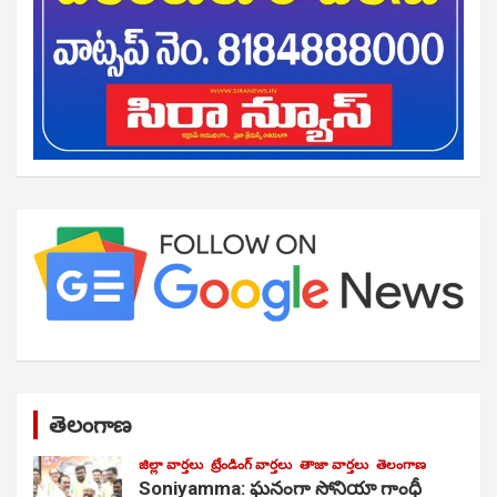
తెలంగాణ
జిల్లా వార్తలు
ట్రేండింగ్ వార్తలు
తాజా వార్తలు
తెలంగాణ
Soniyamma: ఘ‌నంగా సోనియా గాంధీ