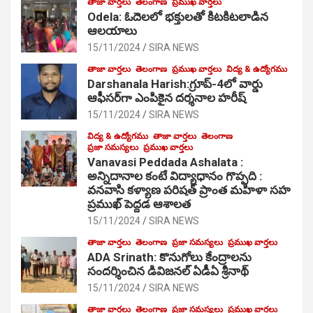
తాజా వార్తలు
తెలంగాణ
ప్రముఖ వార్తలు
Odela: ఓదెల‌లో భక్తులతో కిటకిటలాడిన
ఆల‌యాలు
15/11/2024
SIRA NEWS
తాజా వార్తలు
తెలంగాణ
ప్రముఖ వార్తలు
విద్య & ఉద్యోగము
Darshanala Harish:గ్రూప్-4లో వార్డు
ఆఫీసర్‌గా ఎంపికైన దర్శనాల హరీష్
15/11/2024
SIRA NEWS
విద్య & ఉద్యోగము
తాజా వార్తలు
తెలంగాణ
ప్రజా సమస్యలు
ప్రముఖ వార్తలు
Vanavasi Peddada Ashalata :
అన్నిదానాల కంటే విద్యాధానం గొప్పది :
వనవాసి కళ్యాణ పరిషత్ ప్రాంత మహిళా సహ
ప్రముఖ్ పెద్దడ ఆశాలత
15/11/2024
SIRA NEWS
తాజా వార్తలు
తెలంగాణ
ప్రజా సమస్యలు
ప్రముఖ వార్తలు
ADA Srinath: కొనుగోలు కేంద్రాల‌ను
సంద‌ర్శించిన డివిజనల్ ఏడీఏ శ్రీనాథ్
15/11/2024
SIRA NEWS
తాజా వార్తలు
తెలంగాణ
ప్రజా సమస్యలు
ప్రముఖ వార్తలు