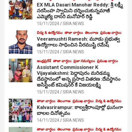
EX MLA Dasari Manohar Reddy: శ్రీ లక్ష్మీ
నరసింహ స్వామిని దర్శించుకున్నమాజీ
ఎమ్మెల్యే దాసరి మనోహర్ రెడ్డి
15/11/2024
SIRA NEWS
విద్య & ఉద్యోగము
తాజా వార్తలు
తెలంగాణ
ప్రముఖ వార్తలు
Veeramushti Ramesh: మూడు ప్రభుత్వ
ఉద్యోగాలు సాధించిన వీరముష్టి రమేష్
15/11/2024
SIRA NEWS
ఆంధ్రప్రదేశ్
తాజా వార్తలు
ప్రజా సమస్యలు
ప్రముఖ వార్తలు
Assistant Commissioner K
Vijayalakshmi: పెద్దాపురం మరిడమ్మ
దేవస్థానంలో అన్న ప్రసాద వితరణ :దేవస్థానం
అసిస్టెంట్ కమిషనర్ కే విజయలక్ష్మి
15/11/2024
SIRA NEWS
తాజా వార్తలు
తెలంగాణ
ప్రముఖ వార్తలు
విద్య & ఉద్యోగము
Kalvasrirampur: కాల్వశ్రీరాంపూర్లో ఘనంగా
బాలల దినోత్సవం
14/11/2024
SIRA NEWS
తాజా వార్తలు
తెలంగాణ
ప్రముఖ వార్తలు
విద్య & ఉద్యోగము