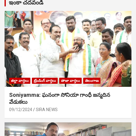
ఇంకా చదవండి
జిల్లా వార్తలు
ట్రేండింగ్ వార్తలు
తాజా వార్తలు
తెలంగాణ
Soniyamma: ఘ‌నంగా సోనియా గాంధీ జ‌న్మ‌దిన
వేడుక‌లు
09/12/2024
SIRA NEWS