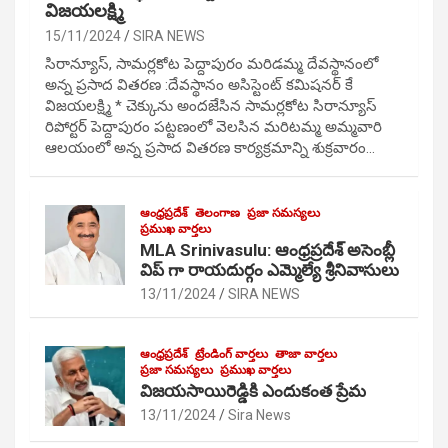
విజయలక్ష్మి
15/11/2024
SIRA NEWS
సిరాన్యూస్, సామర్లకోట పెద్దాపురం మరిడమ్మ దేవస్థానంలో
అన్న ప్రసాద వితరణ :దేవస్థానం అసిస్టెంట్ కమిషనర్ కే
విజయలక్ష్మి * చెక్కును అందజేసిన సామర్లకోట సిరాన్యూస్
రిపోర్టర్ పెద్దాపురం పట్టణంలో వెలసిన మరిటమ్మ అమ్మవారి
ఆలయంలో అన్న ప్రసాద వితరణ కార్యక్రమాన్ని శుక్రవారం…
ఆంధ్రప్రదేశ్
తెలంగాణ
ప్రజా సమస్యలు
ప్రముఖ వార్తలు
MLA Srinivasulu: ఆంధ్రప్రదేశ్ అసెంబ్లీ
విప్ గా రాయదుర్గం ఎమ్మెల్యే శ్రీనివాసులు
13/11/2024
SIRA NEWS
ఆంధ్రప్రదేశ్
ట్రేండింగ్ వార్తలు
తాజా వార్తలు
ప్రజా సమస్యలు
ప్రముఖ వార్తలు
విజయసాయిరెడ్డికి ఎందుకంత ప్రేమ
13/11/2024
Sira News