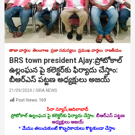
తాజా వార్తలు
తెలంగాణ
ప్రజా సమస్యలు
ప్రముఖ వార్తలు
రాజకీయం
BRS town president Ajay:ప్రోటోకాల్
ఉల్లంఘన పై క‌లెక్ట‌ర్‌కు ఫిర్యాదు చేస్తాం:
బీఆర్ఎస్‌ పట్టణ అధ్యక్షులు అజయ్
21/09/2024
SIRA NEWS
Post Views:
169
సిరా న్యూస్‌,ఆదిలాబాద్‌
ప్రోటోకాల్ ఉల్లంఘన పై క‌లెక్ట‌ర్‌కు ఫిర్యాదు చేస్తాం:
బీఆర్ఎస్‌ పట్టణ
అధ్యక్షులు అజయ్
* మేము తలుచుకుంటే కొబ్బరికాయలు కొట్టకుండా చేస్తాం