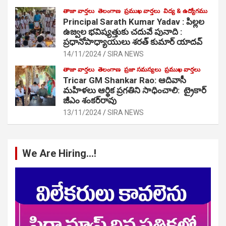
తాజా వార్తలు
తెలంగాణ
ప్రముఖ వార్తలు
విద్య & ఉద్యోగము
Principal Sarath Kumar Yadav : పిల్లల
ఉజ్వల భవిష్యత్తుకు చదువే పునాది :
ప్రధానోపాధ్యాయులు శరత్ కుమార్ యాదవ్
14/11/2024
SIRA NEWS
తాజా వార్తలు
తెలంగాణ
ప్రజా సమస్యలు
ప్రముఖ వార్తలు
Tricar GM Shankar Rao: ఆదివాసీ
మహిళలు ఆర్థిక ప్రగతిని సాధించాలి: ట్రైకార్
జీఎం శంకర్‌రావు
13/11/2024
SIRA NEWS
We Are Hiring…!