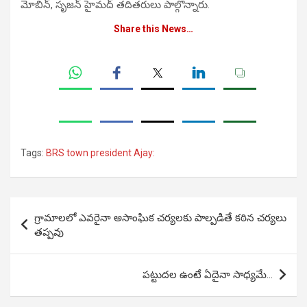
మోబిన్, సృజన్ హైమద్ తదితరులు పాల్గొన్నారు.
Share this News…
Tags:
BRS town president Ajay:
Post
గ్రామాలలో ఎవరైనా అసాంఘిక చర్యలకు పాల్పడితే కఠిన చర్యలు
navigation
తప్పవు
పట్టుదల ఉంటే ఏదైనా సాధ్యమే…