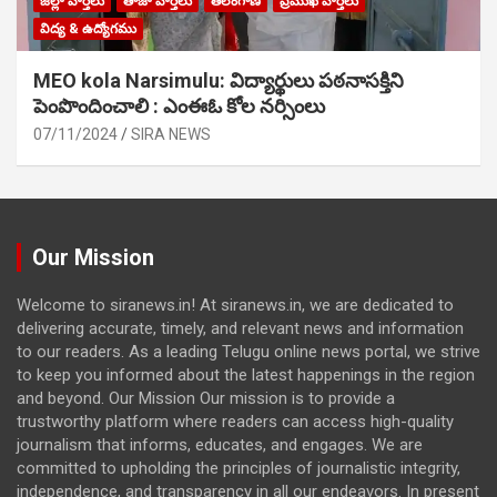
జిల్లా వార్తలు
తాజా వార్తలు
తెలంగాణ
ప్రముఖ వార్తలు
విద్య & ఉద్యోగము
MEO kola Narsimulu: విద్యార్థులు పఠ‌నాసక్తిని
పెంపొందించాలి : ఎంఈఓ కోల నర్సింలు
07/11/2024
SIRA NEWS
Our Mission
Welcome to siranews.in! At siranews.in, we are dedicated to
delivering accurate, timely, and relevant news and information
to our readers. As a leading Telugu online news portal, we strive
to keep you informed about the latest happenings in the region
and beyond. Our Mission Our mission is to provide a
trustworthy platform where readers can access high-quality
journalism that informs, educates, and engages. We are
committed to upholding the principles of journalistic integrity,
independence, and transparency in all our endeavors. In present