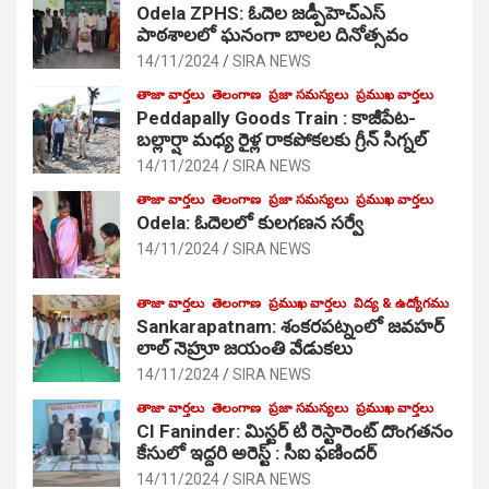
Odela ZPHS: ఓదెల జ‌డ్పీహెచ్ఎస్
పాఠ‌శాల‌లో ఘనంగా బాలల దినోత్సవం
14/11/2024
SIRA NEWS
తాజా వార్తలు
తెలంగాణ
ప్రజా సమస్యలు
ప్రముఖ వార్తలు
Peddapally Goods Train : కాజీపేట-
బల్లార్షా మధ్య రైళ్ల రాకపోకలకు గ్రీన్ సిగ్నల్
14/11/2024
SIRA NEWS
తాజా వార్తలు
తెలంగాణ
ప్రజా సమస్యలు
ప్రముఖ వార్తలు
Odela: ఓదెలలో కులగణన సర్వే
14/11/2024
SIRA NEWS
తాజా వార్తలు
తెలంగాణ
ప్రముఖ వార్తలు
విద్య & ఉద్యోగము
Sankarapatnam: శంకరపట్నంలో జవహర్
లాల్ నెహ్రూ జయంతి వేడుకలు
14/11/2024
SIRA NEWS
తాజా వార్తలు
తెలంగాణ
ప్రజా సమస్యలు
ప్రముఖ వార్తలు
CI Faninder: మిస్టర్ టి రెస్టారెంట్ దొంగతనం
కేసులో ఇద్దరి అరెస్ట్ : సీఐ ఫణిందర్
14/11/2024
SIRA NEWS