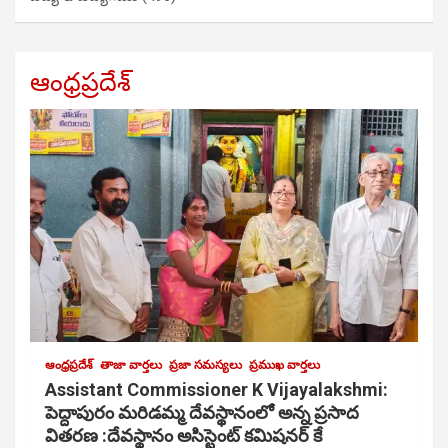
ఆంధ్రప్రదేశ్
ఆంధ్రప్రదేశ్
తాజా వార్తలు
ప్రజా సమస్యలు
ప్రముఖ వార్తలు
Assistant Commissioner K Vijayalakshmi:
పెద్దాపురం మరిడమ్మ దేవస్థానంలో అన్న ప్రసాద
వితరణ :దేవస్థానం అసిస్టెంట్ కమిషనర్ కే