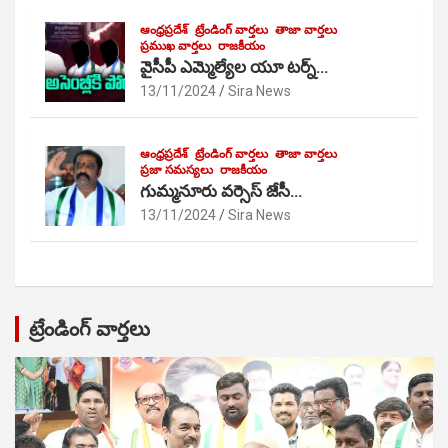
ఆంధ్రప్రదేశ్
ట్రేండింగ్ వార్తలు
తాజా వార్తలు
ప్రముఖ వార్తలు
రాజకీయం
వైసీపీ ఎమ్మెల్యేల యూ టర్న్…
13/11/2024
Sira News
ఆంధ్రప్రదేశ్
ట్రేండింగ్ వార్తలు
తాజా వార్తలు
ప్రజా సమస్యలు
రాజకీయం
గుమ్మనూరు వర్సెస్ జేసీ…
13/11/2024
Sira News
ట్రేండింగ్ వార్తలు