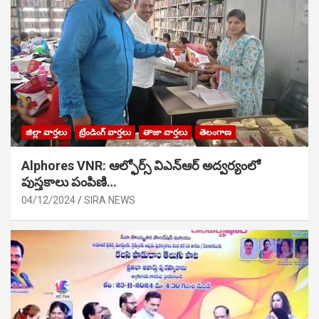
జిల్లా వార్తలు
ట్రేండింగ్ వార్తలు
తాజా వార్తలు
తెలంగాణ
Alphores VNR: ఆల్ఫోర్స్ విఎన్ఆర్ అద్వర్యంలో
పుస్తకాలు పంపిణి…
04/12/2024
SIRA NEWS