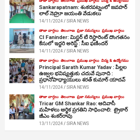
తాజా వార్తలు
తెలంగాణ
ప్రముఖ వార్తలు
విద్య & ఉద్యోగము
Sankarapatnam: శంకరపట్నంలో జవహర్
లాల్ నెహ్రూ జయంతి వేడుకలు
14/11/2024
SIRA NEWS
తాజా వార్తలు
తెలంగాణ
ప్రజా సమస్యలు
ప్రముఖ వార్తలు
CI Faninder: మిస్టర్ టి రెస్టారెంట్ దొంగతనం
కేసులో ఇద్దరి అరెస్ట్ : సీఐ ఫణిందర్
14/11/2024
SIRA NEWS
తాజా వార్తలు
తెలంగాణ
ప్రముఖ వార్తలు
విద్య & ఉద్యోగము
Principal Sarath Kumar Yadav : పిల్లల
ఉజ్వల భవిష్యత్తుకు చదువే పునాది :
ప్రధానోపాధ్యాయులు శరత్ కుమార్ యాదవ్
14/11/2024
SIRA NEWS
తాజా వార్తలు
తెలంగాణ
ప్రజా సమస్యలు
ప్రముఖ వార్తలు
Tricar GM Shankar Rao: ఆదివాసీ
మహిళలు ఆర్థిక ప్రగతిని సాధించాలి: ట్రైకార్
జీఎం శంకర్‌రావు
13/11/2024
SIRA NEWS