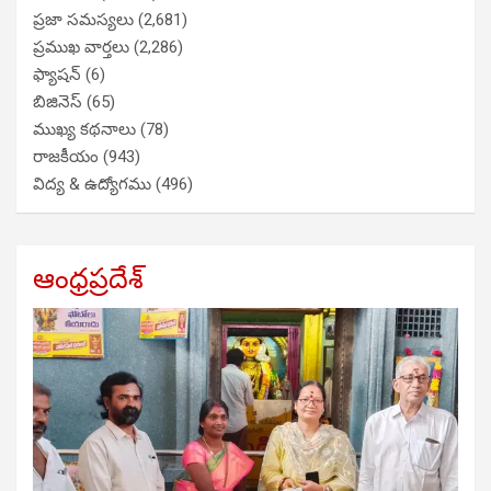
ప్రజా సమస్యలు
(2,681)
ప్రముఖ వార్తలు
(2,286)
ఫ్యాషన్
(6)
బిజినెస్
(65)
ముఖ్య కథనాలు
(78)
రాజకీయం
(943)
విద్య & ఉద్యోగము
(496)
ఆంధ్రప్రదేశ్