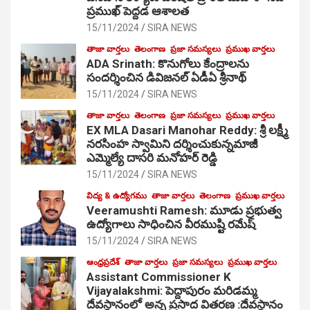
ప్రముఖ్ పెద్దడ ఆశాలత
15/11/2024
SIRA NEWS
తాజా వార్తలు
తెలంగాణ
ప్రజా సమస్యలు
ప్రముఖ వార్తలు
ADA Srinath: కొనుగోలు కేంద్రాల‌ను
సంద‌ర్శించిన డివిజనల్ ఏడీఏ శ్రీనాథ్
15/11/2024
SIRA NEWS
తాజా వార్తలు
తెలంగాణ
ప్రజా సమస్యలు
ప్రముఖ వార్తలు
EX MLA Dasari Manohar Reddy: శ్రీ లక్ష్మీ
నరసింహ స్వామిని దర్శించుకున్నమాజీ
ఎమ్మెల్యే దాసరి మనోహర్ రెడ్డి
15/11/2024
SIRA NEWS
విద్య & ఉద్యోగము
తాజా వార్తలు
తెలంగాణ
ప్రముఖ వార్తలు
Veeramushti Ramesh: మూడు ప్రభుత్వ
ఉద్యోగాలు సాధించిన వీరముష్టి రమేష్
15/11/2024
SIRA NEWS
ఆంధ్రప్రదేశ్
తాజా వార్తలు
ప్రజా సమస్యలు
ప్రముఖ వార్తలు
Assistant Commissioner K
Vijayalakshmi: పెద్దాపురం మరిడమ్మ
దేవస్థానంలో అన్న ప్రసాద వితరణ :దేవస్థానం