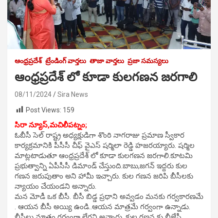
ఆంధ్రప్రదేశ్
ట్రేండింగ్ వార్తలు
తాజా వార్తలు
ప్రజా సమస్యలు
ఆంధ్రప్రదేశ్ లో కూడా కులగణన జరగాలి
08/11/2024
Sira News
Post Views:
159
సిరా న్యూస్,మచిలీపట్నం;
ఓబీసీ సెల్ రాష్ట్ర అధ్యక్షుడిగా శొంఠి నాగరాజు ప్రమాణ స్వీకార
కార్యక్రమానికి పీసీసీ చీఫ్ వైఎస్ షర్మిలా రెడ్డి హజరయ్యారు. షర్మిల
మాట్లటాడుతూ ఆంధ్రప్రదేశ్ లో కూడా కులగణన జరగాలి.కూటమి
ప్రభుత్వాన్ని ఏపీసీసీ డిమాండ్ చేస్తుంది.బాబు,జగన్ ఇద్దరు కుల
గణన జరుపుతాం అని హామీ ఇచ్చారు. కుల గణన జరిపి బీసీలకు
న్యాయం చేయండని అన్నారు.
మన మోడీ ఒక బీసీ. బీసీ బిడ్డ ప్రధాని అవ్వడం మనకు గర్వకారణమే
. ఆయన బీసీ అయ్యి ఉండి..ఆయన మాత్రమే గర్వంగా ఉన్నాడు.
బీసీలు మాత్రం గర్వంగా లేరని అన్నారు, కుల గణన కు బీజేపీ