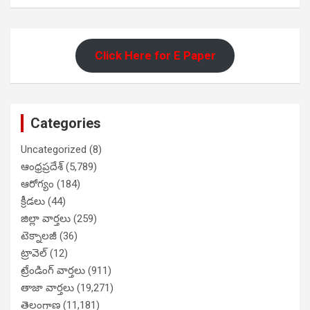
Click Here for E Paper
Categories
Uncategorized
(8)
ఆంధ్రప్రదేశ్
(5,789)
ఆరోగ్యం
(184)
క్రీడలు
(44)
జిల్లా వార్తలు
(259)
టెక్నాలజీ
(36)
ట్రావెల్
(12)
ట్రేండింగ్ వార్తలు
(911)
తాజా వార్తలు
(19,271)
తెలంగాణ
(11,181)