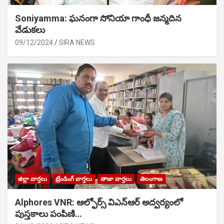
Soniyamma: ఘ‌నంగా సోనియా గాంధీ జ‌న్మ‌దిన
వేడుక‌లు
09/12/2024
SIRA NEWS
జిల్లా వార్తలు
ట్రేండింగ్ వార్తలు
తాజా వార్తలు
తెలంగాణ
Alphores VNR: ఆల్ఫోర్స్ విఎన్ఆర్ అద్వర్యంలో
పుస్తకాలు పంపిణి…