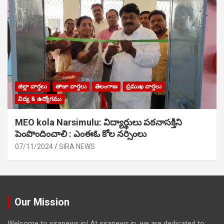
జిల్లా వార్తలు
తాజా వార్తలు
తెలంగాణ
ప్రముఖ వార్తలు
విద్య & ఉద్యోగము
MEO kola Narsimulu: విద్యార్థులు పఠ‌నాసక్తిని
పెంపొందించాలి : ఎంఈఓ కోల నర్సింలు
07/11/2024
SIRA NEWS
Our Mission
Welcome to siranews.in! At siranews.in, we are dedicated to