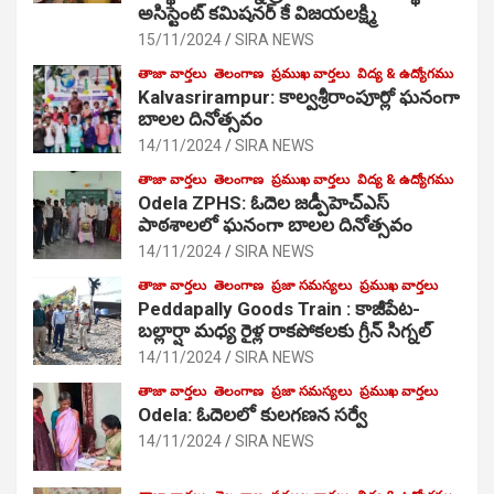
అసిస్టెంట్ కమిషనర్ కే విజయలక్ష్మి
15/11/2024
SIRA NEWS
తాజా వార్తలు
తెలంగాణ
ప్రముఖ వార్తలు
విద్య & ఉద్యోగము
Kalvasrirampur: కాల్వశ్రీరాంపూర్లో ఘనంగా
బాలల దినోత్సవం
14/11/2024
SIRA NEWS
తాజా వార్తలు
తెలంగాణ
ప్రముఖ వార్తలు
విద్య & ఉద్యోగము
Odela ZPHS: ఓదెల జ‌డ్పీహెచ్ఎస్
పాఠ‌శాల‌లో ఘనంగా బాలల దినోత్సవం
14/11/2024
SIRA NEWS
తాజా వార్తలు
తెలంగాణ
ప్రజా సమస్యలు
ప్రముఖ వార్తలు
Peddapally Goods Train : కాజీపేట-
బల్లార్షా మధ్య రైళ్ల రాకపోకలకు గ్రీన్ సిగ్నల్
14/11/2024
SIRA NEWS
తాజా వార్తలు
తెలంగాణ
ప్రజా సమస్యలు
ప్రముఖ వార్తలు
Odela: ఓదెలలో కులగణన సర్వే
14/11/2024
SIRA NEWS