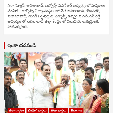
సిరా న్యూస్, ఆదిలాబాద్: ఆల్ఫోర్స్ విఎన్ఆర్ అద్వర్యంలో పుస్తకాలు
పంపిణి… ఆల్ఫోర్స్ విద్యాసంస్థల అధినేత ఆదిలాబాద్, కరీంనగర్,
నిజామాబాద్, మెదక్ పట్టభద్రుల ఎమ్మెల్సీ అభ్యర్థి వి నరేందర్ రెడ్డి
అధ్వర్యం లో ఆదిలాబాద్ జిల్లా కేంద్రం లో పలువురు అభ్యర్థులకు
పోటిప‌రీక్ష‌ల‌కు…
ఇంకా చదవండి
జిల్లా వార్తలు
ట్రేండింగ్ వార్తలు
తాజా వార్తలు
తెలంగాణ