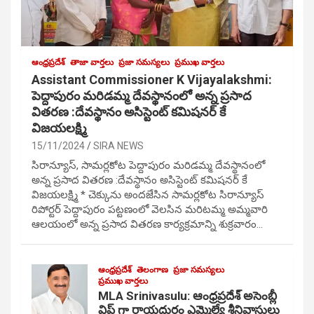
ఆంధ్రప్రదేశ్
తాజా వార్తలు
ప్రజా సమస్యలు
ప్రముఖ వార్తలు
Assistant Commissioner K Vijayalakshmi:
పెద్దాపురం మరిడమ్మ దేవస్థానంలో అన్న ప్రసాద
వితరణ :దేవస్థానం అసిస్టెంట్ కమిషనర్ కే
విజయలక్ష్మి
15/11/2024
SIRA NEWS
సిరాన్యూస్, సామర్లకోట పెద్దాపురం మరిడమ్మ దేవస్థానంలో
అన్న ప్రసాద వితరణ :దేవస్థానం అసిస్టెంట్ కమిషనర్ కే
విజయలక్ష్మి * చెక్కును అందజేసిన సామర్లకోట సిరాన్యూస్
రిపోర్టర్ పెద్దాపురం పట్టణంలో వెలసిన మరిటమ్మ అమ్మవారి
ఆలయంలో అన్న ప్రసాద వితరణ కార్యక్రమాన్ని శుక్రవారం…
ఆంధ్రప్రదేశ్
తెలంగాణ
ప్రజా సమస్యలు
ప్రముఖ వార్తలు
MLA Srinivasulu: ఆంధ్రప్రదేశ్ అసెంబ్లీ
విప్ గా రాయదుర్గం ఎమ్మెల్యే శ్రీనివాసులు