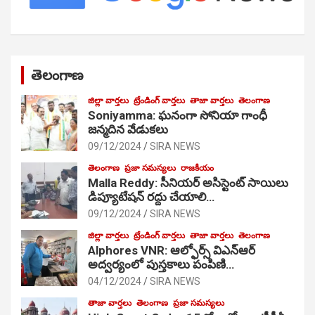
తెలంగాణ
జిల్లా వార్తలు
ట్రేండింగ్ వార్తలు
తాజా వార్తలు
తెలంగాణ
Soniyamma: ఘ‌నంగా సోనియా గాంధీ
జ‌న్మ‌దిన వేడుక‌లు
09/12/2024
SIRA NEWS
తెలంగాణ
ప్రజా సమస్యలు
రాజకీయం
Malla Reddy: సీనియర్ అసిస్టెంట్ సాయిలు
డిప్యూటేషన్ రద్దు చేయాలి…
09/12/2024
SIRA NEWS
జిల్లా వార్తలు
ట్రేండింగ్ వార్తలు
తాజా వార్తలు
తెలంగాణ
Alphores VNR: ఆల్ఫోర్స్ విఎన్ఆర్
అద్వర్యంలో పుస్తకాలు పంపిణి…
04/12/2024
SIRA NEWS
తాజా వార్తలు
తెలంగాణ
ప్రజా సమస్యలు