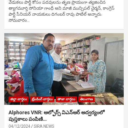
వేడుక‌లు పార్టీ కోసం ప‌ద‌వుల‌ను తృణ ప్రాయంగా త్య‌జించిన
త్యాగమూర్తి సోనియా గాంధీ అని మాజీ మున్సిప‌ల్ చైర్మ‌న్, కాంగ్రెస్
పార్టీ సీనియ‌ర్ నాయ‌కులు దిగంబ‌ర్ రావు పాటిల్ అన్నారు.
సోమవారం…
జిల్లా వార్తలు
ట్రేండింగ్ వార్తలు
తాజా వార్తలు
తెలంగాణ
Alphores VNR: ఆల్ఫోర్స్ విఎన్ఆర్ అద్వర్యంలో
పుస్తకాలు పంపిణి…
04/12/2024
SIRA NEWS