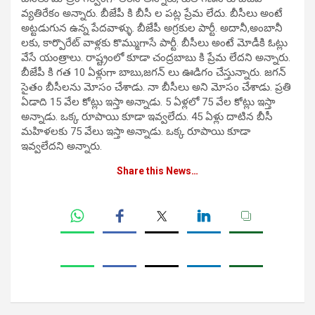
వ్యతిరేకం అన్నారు. బీజేపీ కి బీసీ ల పట్ల ప్రేమ లేదు. బీసీలు అంటే
అట్టడుగున ఉన్న పేదవాళ్ళు. బీజేపీ అగ్రకుల పార్టీ. అదానీ,అంబానీ
లకు, కార్పొరేట్ వాళ్లకు కొమ్ముగాసే పార్టీ. బీసీలు అంటే మోడీకి ఓట్లు
వేసే యంత్రాలు. రాష్ట్రంలో కూడా చంద్రబాబు కి ప్రేమ లేదని అన్నారు.
బీజేపీ కి గత 10 ఏళ్లుగా బాబు,జగన్ లు ఊడిగం చేస్తున్నారు. జగన్
సైతం బీసీలను మోసం చేశాడు. నా బీసీలు అని మోసం చేశాడు. ప్రతి
ఏడాది 15 వేల కోట్లు ఇస్తా అన్నాడు. 5 ఏళ్లలో 75 వేల కోట్లు ఇస్తా
అన్నాడు. ఒక్క రూపాయి కూడా ఇవ్వలేదు. 45 ఏళ్లు దాటిన బీసీ
మహిళలకు 75 వేలు ఇస్తా అన్నాడు. ఒక్క రూపాయి కూడా
ఇవ్వలేదని అన్నారు.
Share this News…