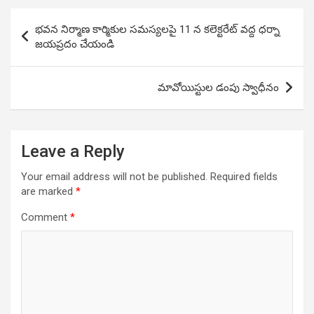
Post
భవన నిర్మాణ కార్మికుల సమస్యలపై 11 న కలెక్టరేట్ వద్ద ధర్నా
navigation
జయప్రదం చేయండి
మావోయిస్టుల డంపు స్వాధీనం
Leave a Reply
Your email address will not be published.
Required fields
are marked
*
Comment
*