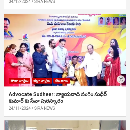
04/12/2024
SIRA NEWS
తాజా వార్తలు
జిల్లా వార్తలు
తెలంగాణ
Advocate Sudheer: న్యాయవాది సంగెం సుధీర్
కుమార్ కు సేవా పురస్కారం
24/11/2024
SIRA NEWS