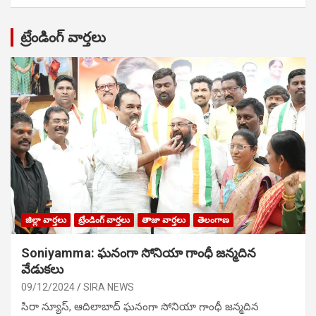
ట్రేండింగ్ వార్తలు
జిల్లా వార్తలు
ట్రేండింగ్ వార్తలు
తాజా వార్తలు
తెలంగాణ
Soniyamma: ఘ‌నంగా సోనియా గాంధీ జ‌న్మ‌దిన
వేడుక‌లు
09/12/2024
SIRA NEWS
సిరా న్యూస్, ఆదిలాబాద్ ఘ‌నంగా సోనియా గాంధీ జ‌న్మ‌దిన