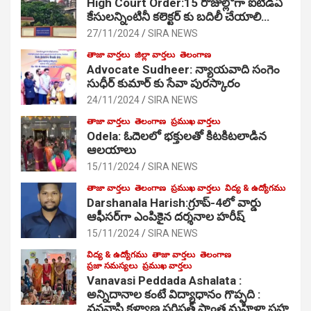
High Court Order:15 రోజుల్లోగా ఐటీడీఏ
కేసులన్నింటినీ కలెక్టర్ కు బదిలీ చేయాలి…
27/11/2024
SIRA NEWS
తాజా వార్తలు
జిల్లా వార్తలు
తెలంగాణ
Advocate Sudheer: న్యాయవాది సంగెం
సుధీర్ కుమార్ కు సేవా పురస్కారం
24/11/2024
SIRA NEWS
తాజా వార్తలు
తెలంగాణ
ప్రముఖ వార్తలు
Odela: ఓదెల‌లో భక్తులతో కిటకిటలాడిన
ఆల‌యాలు
15/11/2024
SIRA NEWS
తాజా వార్తలు
తెలంగాణ
ప్రముఖ వార్తలు
విద్య & ఉద్యోగము
Darshanala Harish:గ్రూప్-4లో వార్డు
ఆఫీసర్‌గా ఎంపికైన దర్శనాల హరీష్
15/11/2024
SIRA NEWS
విద్య & ఉద్యోగము
తాజా వార్తలు
తెలంగాణ
ప్రజా సమస్యలు
ప్రముఖ వార్తలు
Vanavasi Peddada Ashalata :
అన్నిదానాల కంటే విద్యాధానం గొప్పది :
వనవాసి కళ్యాణ పరిషత్ ప్రాంత మహిళా సహ