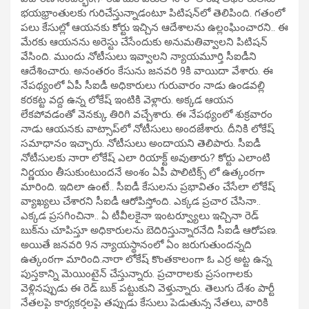
భయభ్రాంతులకు గురిచేస్తున్నాడంటూ పిటిషన్‌లో తెలిపింది. గతంలో
పలు కేసుల్లో ఆయనకు కోర్టు ఇచ్చిన ఆదేశాలను ఉల్లంఘించారని.. ఈ
మేరకు ఆయనను అరెస్టు చేసేందుకు అనుమతివ్వాలని పిటిషన్‌
వేసింది. ముందు నోటీసులు ఇవ్వాలని న్యాయమూర్తి సీఐడీని
ఆదేశించారు. అనంతరం కేసును జనవరి 9కి వాయిదా వేశారు. ఈ
నేపథ్యంలో ఏపీ సీఐడీ అధికారులు గురువారం నాడు ఉండవల్లి
కరకట్ట వద్ద ఉన్న లోకేష్‌ ఇంటికి వెళ్లారు. అక్కడ ఆయన
లేకపోవడంతో వెనక్కు తిరిగి వచ్చేశారు. ఈ నేపథ్యంలో శుక్రవారం
నాడు ఆయనకు వాట్సాప్‌లో నోటీసులు అందజేశారు. దీనికి లోకేష్‌
సమాధానం ఇచ్చారు. నోటీసులు అందాయని తెలిపారు. సీఐడీ
నోటీసులకు నారా లోకేష్ ఎలా రియాక్ట్ అవుతారు? కోర్టు ఎలాంటి
నిర్ణయం తీసుకుంటుందనే అంశం ఏపీ పాలిటిక్స్ లో ఉత్కంఠగా
మారింది. ఇదిలా ఉంటే.. సీఐడీ కేసులను ప్రభావితం చేసేలా లోకేష్‌
వ్యాఖ్యలు చేశారని సీఐడీ ఆరోపిస్తోంది. ఎక్కడ ప్రచార చేసినా..
ఎక్కడ ప్రస‌గించినా.. ఏ టీవీల‌కైనా ఇంట‌ర్వ్యూలు ఇచ్చినా రెడ్
బుక్‌ను చూపిస్తూ అధికారుల‌ను బెదిరిస్తున్నారనేది సీఐడీ ఆరోపణ.
అయితే జనవరి 9న న్యాయస్థానంలో ఏం జరుగుతుందన్నది
ఉత్కంఠగా మారింది.నారా లోకేష్ కొంత‌కాలంగా ఓ ఎర్ర అట్ట ఉన్న
పుస్తకాన్ని మెయింటైన్ చేస్తున్నారు. ప్రచారాల‌కు ప్రసంగాల‌కు
వెళ్లినప్పుడు ఈ రెడ్ బుక్ ప‌ట్టుకుని వెళ్తున్నారు. తెలుగు దేశం పార్టీ
నేత‌ల‌పై కార్యక‌ర్తల‌పై త‌ప్పుడు కేసులు పెడుతున్న నేత‌లు, వారికి