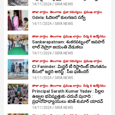
14/11/2024
SIRA NEWS
తాజా వార్తలు
తెలంగాణ
ప్రజా సమస్యలు
ప్రముఖ వార్తలు
Odela: ఓదెలలో కులగణన సర్వే
14/11/2024
SIRA NEWS
తాజా వార్తలు
తెలంగాణ
ప్రముఖ వార్తలు
విద్య & ఉద్యోగము
Sankarapatnam: శంకరపట్నంలో జవహర్
లాల్ నెహ్రూ జయంతి వేడుకలు
14/11/2024
SIRA NEWS
తాజా వార్తలు
తెలంగాణ
ప్రజా సమస్యలు
ప్రముఖ వార్తలు
CI Faninder: మిస్టర్ టి రెస్టారెంట్ దొంగతనం
కేసులో ఇద్దరి అరెస్ట్ : సీఐ ఫణిందర్
14/11/2024
SIRA NEWS
తాజా వార్తలు
తెలంగాణ
ప్రముఖ వార్తలు
విద్య & ఉద్యోగము
Principal Sarath Kumar Yadav : పిల్లల
ఉజ్వల భవిష్యత్తుకు చదువే పునాది :
ప్రధానోపాధ్యాయులు శరత్ కుమార్ యాదవ్
14/11/2024
SIRA NEWS