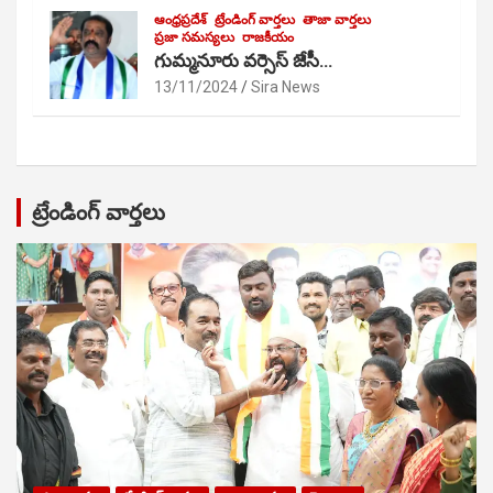
ఆంధ్రప్రదేశ్
ట్రేండింగ్ వార్తలు
తాజా వార్తలు
ప్రజా సమస్యలు
రాజకీయం
గుమ్మనూరు వర్సెస్ జేసీ…
13/11/2024
Sira News
ట్రేండింగ్ వార్తలు