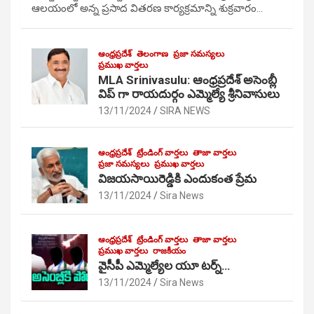
ఆలయంలో అన్న ప్రసాద వితరణ కార్యక్రమాన్ని శుక్రవారం…
ఆంధ్రప్రదేశ్
తెలంగాణ
ప్రజా సమస్యలు
ప్రముఖ వార్తలు
MLA Srinivasulu: ఆంధ్రప్రదేశ్ అసెంబ్లీ
విప్ గా రాయదుర్గం ఎమ్మెల్యే శ్రీనివాసులు
13/11/2024
SIRA NEWS
ఆంధ్రప్రదేశ్
ట్రేండింగ్ వార్తలు
తాజా వార్తలు
ప్రజా సమస్యలు
ప్రముఖ వార్తలు
విజయసాయిరెడ్డికి ఎందుకంత ప్రేమ
13/11/2024
Sira News
ఆంధ్రప్రదేశ్
ట్రేండింగ్ వార్తలు
తాజా వార్తలు
ప్రముఖ వార్తలు
రాజకీయం
వైసీపీ ఎమ్మెల్యేల యూ టర్న్…
13/11/2024
Sira News