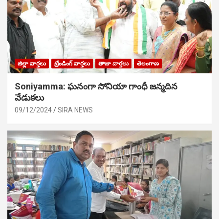
జిల్లా వార్తలు
ట్రేండింగ్ వార్తలు
తాజా వార్తలు
తెలంగాణ
Soniyamma: ఘ‌నంగా సోనియా గాంధీ జ‌న్మ‌దిన
వేడుక‌లు
09/12/2024
SIRA NEWS