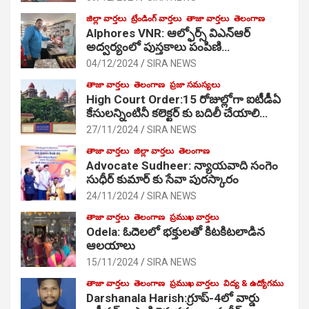
జిల్లా వార్తలు
ట్రేండింగ్ వార్తలు
తాజా వార్తలు
తెలంగాణ
Alphores VNR: ఆల్ఫోర్స్ విఎన్ఆర్
అద్వర్యంలో పుస్తకాలు పంపిణి…
04/12/2024
SIRA NEWS
తాజా వార్తలు
తెలంగాణ
ప్రజా సమస్యలు
High Court Order:15 రోజుల్లోగా ఐటీడీఏ
కేసులన్నింటినీ కలెక్టర్ కు బదిలీ చేయాలి…
27/11/2024
SIRA NEWS
తాజా వార్తలు
జిల్లా వార్తలు
తెలంగాణ
Advocate Sudheer: న్యాయవాది సంగెం
సుధీర్ కుమార్ కు సేవా పురస్కారం
24/11/2024
SIRA NEWS
తాజా వార్తలు
తెలంగాణ
ప్రముఖ వార్తలు
Odela: ఓదెల‌లో భక్తులతో కిటకిటలాడిన
ఆల‌యాలు
15/11/2024
SIRA NEWS
తాజా వార్తలు
తెలంగాణ
ప్రముఖ వార్తలు
విద్య & ఉద్యోగము
Darshanala Harish:గ్రూప్-4లో వార్డు