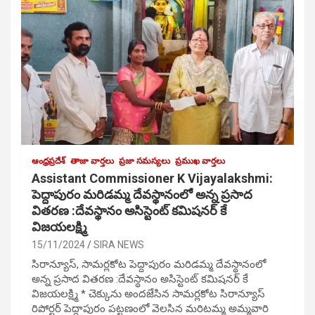
ఆంధ్రప్రదేశ్
తాజా వార్తలు
ప్రజా సమస్యలు
ప్రముఖ వార్తలు
Assistant Commissioner K Vijayalakshmi:
పెద్దాపురం మరిడమ్మ దేవస్థానంలో అన్న ప్రసాద
వితరణ :దేవస్థానం అసిస్టెంట్ కమిషనర్ కే
విజయలక్ష్మి
15/11/2024
SIRA NEWS
సిరాన్యూస్, సామర్లకోట పెద్దాపురం మరిడమ్మ దేవస్థానంలో
అన్న ప్రసాద వితరణ :దేవస్థానం అసిస్టెంట్ కమిషనర్ కే
విజయలక్ష్మి * చెక్కును అందజేసిన సామర్లకోట సిరాన్యూస్
రిపోర్టర్ పెద్దాపురం పట్టణంలో వెలసిన మరిటమ్మ అమ్మవారి