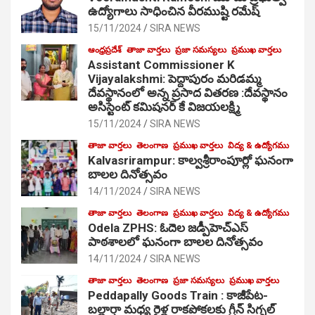
ఉద్యోగాలు సాధించిన వీరముష్టి రమేష్
15/11/2024
SIRA NEWS
ఆంధ్రప్రదేశ్
తాజా వార్తలు
ప్రజా సమస్యలు
ప్రముఖ వార్తలు
Assistant Commissioner K
Vijayalakshmi: పెద్దాపురం మరిడమ్మ
దేవస్థానంలో అన్న ప్రసాద వితరణ :దేవస్థానం
అసిస్టెంట్ కమిషనర్ కే విజయలక్ష్మి
15/11/2024
SIRA NEWS
తాజా వార్తలు
తెలంగాణ
ప్రముఖ వార్తలు
విద్య & ఉద్యోగము
Kalvasrirampur: కాల్వశ్రీరాంపూర్లో ఘనంగా
బాలల దినోత్సవం
14/11/2024
SIRA NEWS
తాజా వార్తలు
తెలంగాణ
ప్రముఖ వార్తలు
విద్య & ఉద్యోగము
Odela ZPHS: ఓదెల జ‌డ్పీహెచ్ఎస్
పాఠ‌శాల‌లో ఘనంగా బాలల దినోత్సవం
14/11/2024
SIRA NEWS
తాజా వార్తలు
తెలంగాణ
ప్రజా సమస్యలు
ప్రముఖ వార్తలు
Peddapally Goods Train : కాజీపేట-
బల్లార్షా మధ్య రైళ్ల రాకపోకలకు గ్రీన్ సిగ్నల్