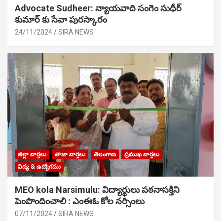
Advocate Sudheer: న్యాయవాది సంగెం సుధీర్
కుమార్ కు సేవా పురస్కారం
24/11/2024
SIRA NEWS
జిల్లా వార్తలు
తాజా వార్తలు
తెలంగాణ
ప్రముఖ వార్తలు
విద్య & ఉద్యోగము
MEO kola Narsimulu: విద్యార్థులు పఠ‌నాసక్తిని
పెంపొందించాలి : ఎంఈఓ కోల నర్సింలు
07/11/2024
SIRA NEWS