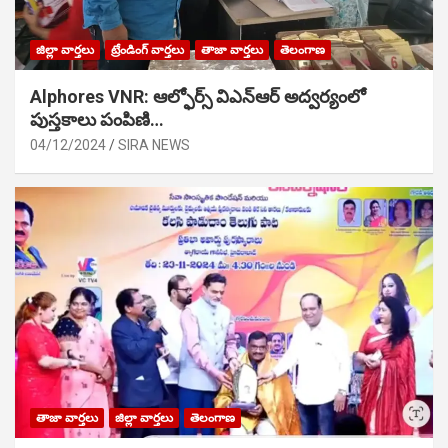
జిల్లా వార్తలు
ట్రేండింగ్ వార్తలు
తాజా వార్తలు
తెలంగాణ
Alphores VNR: ఆల్ఫోర్స్ విఎన్ఆర్ అద్వర్యంలో
పుస్తకాలు పంపిణి…
04/12/2024
SIRA NEWS
తాజా వార్తలు
జిల్లా వార్తలు
తెలంగాణ