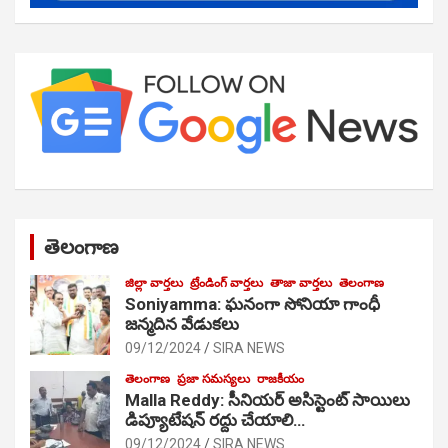
తెలంగాణ
జిల్లా వార్తలు
ట్రేండింగ్ వార్తలు
తాజా వార్తలు
తెలంగాణ
Soniyamma: ఘ‌నంగా సోనియా గాంధీ
జ‌న్మ‌దిన వేడుక‌లు
09/12/2024
SIRA NEWS
తెలంగాణ
ప్రజా సమస్యలు
రాజకీయం
Malla Reddy: సీనియర్ అసిస్టెంట్ సాయిలు
డిప్యూటేషన్ రద్దు చేయాలి…
09/12/2024
SIRA NEWS