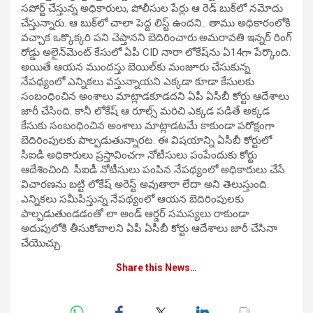
స‌పోర్ట్ చేస్తున్న అధికారులు, పోలీసుల పేర్లు ఆ రెడ్ బుక్‌లో నమోదు
చేస్తున్నారు. ఆ బుక్‌లో చాలా పెద్ద లిస్ట్ ఉంద‌ని.. తాము అధికారంలోకి
వ‌చ్చాక ఒక్కొక్కరి ప‌ని చెప్తాన‌ని బెదిరించారు.అమ‌రావ‌తి ఇన్నర్ రింగ్
రోడ్డు అలైన్‌మెంట్ కేసులో ఏపీ CID నారా లోకేష్‌ను ఏ14గా పేర్కొంది.
అయితే ఆయ‌న ముంద‌స్తు బెయిల్‌కు మంజూరు చేసుకున్న
నేప‌థ్యంలో ఎన్నిక‌లు వ‌స్తున్నాయ‌ని ఎక్కడా కూడా కేసుల‌కు
సంబంధించిన అంశాలు మాట్లాడ‌కూడ‌ద‌ని ఏపీ ఏసీబీ కోర్టు ఆదేశాలు
జారీ చేసింది. కానీ లోకేష్ ఆ రూల్స్ మ‌రిచి ఎక్కడ ప‌డితే అక్కడ
కేసుకు సంబంధించిన అంశాలు మాట్లాడ‌ట‌మే కాకుండా ప‌రోక్షంగా
బెదిరింపుల‌కు పాల్పడుతున్నార‌ట‌. ఈ విష‌యాన్ని ఏసీబీ కోర్టులో
సీఐడీ అధికారులు ప్రస్తావించ‌గా నోటీసులు పంపేందుకు కోర్టు
ఆదేశించింది. సీఐడీ నోటీసులు పంపిన నేప‌థ్యంలో అధికారులు చేసే
విచార‌ణ‌ను బ‌ట్టి లోకేష్ అరెస్ట్ అవుతారా లేదా అని తెలుస్తుంది.
ఎన్నిక‌లు స‌మీపిస్తున్న నేప‌థ్యంలో ఆయ‌న బెదిరింపుల‌కు
పాల్పడుతుండ‌డంతో లా అండ్ ఆర్డర్ స‌మ‌స్యలు రాకుండా
అదుపులోకి తీసుకోవాల‌ని ఏపీ ఏసీబీ కోర్టు ఆదేశాలు జారీ చేసినా
చేయొచ్చు.
Share this News…