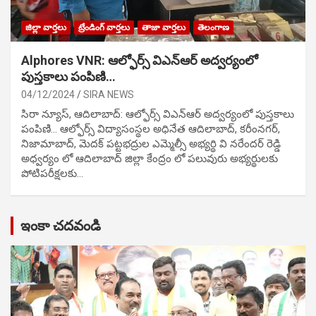
జిల్లా వార్తలు
ట్రేండింగ్ వార్తలు
తాజా వార్తలు
తెలంగాణ
Alphores VNR: ఆల్ఫోర్స్ విఎన్ఆర్ అద్వర్యంలో
పుస్తకాలు పంపిణి…
04/12/2024
SIRA NEWS
సిరా న్యూస్, ఆదిలాబాద్: ఆల్ఫోర్స్ విఎన్ఆర్ అద్వర్యంలో పుస్తకాలు
పంపిణి… ఆల్ఫోర్స్ విద్యాసంస్థల అధినేత ఆదిలాబాద్, కరీంనగర్,
నిజామాబాద్, మెదక్ పట్టభద్రుల ఎమ్మెల్సీ అభ్యర్థి వి నరేందర్ రెడ్డి
అధ్వర్యం లో ఆదిలాబాద్ జిల్లా కేంద్రం లో పలువురు అభ్యర్థులకు
పోటిప‌రీక్ష‌ల‌కు…
ఇంకా చదవండి