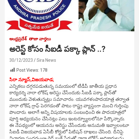
ఆంధ్రప్రదేశ్
తాజా వార్తలు
అరెస్ట్ కోసం సీఐడీ పక్కా ప్లాన్ ..?
30/12/2023
Sira News
Post Views:
178
సిరా న్యూస్,
విజయవాడ;
ఎన్నిక‌లు ద‌గ్గర‌ప‌డుతున్న స‌మ‌యంలో టీడీపీ జాతీయ ప్రధాన
కార్యదర్శి నారా లోకేష్‌ అరెస్టు చేసేందుకు సీఐడీ పక్కా ప్లాన్‌తో
ముందుకు వెళుతున్నట్లు సమాచారం. యువగళంపాదయాత్ర తర్వాత
నారా లోకేష్‌ గ్రాఫ్‌ పెరగడంతో పాటు రాష్ట్ర వ్యాప్తంగా మంచి గుర్తింపు
పొందారు. అలాగే అన్ని విషయాలకు సంబంధించి ఈ పాదయాత్రలో
పూర్తి అధ్యయనం చేసినట్లు పలు ఇంటర్వ్యూలలోనూ పేర్కొన్నారు.
ఈ నేపథ్యంలో ఆయనను అరెస్టు చేసేందుకు అనుమతి ఇవ్వాలంటూ
సీఐడీ విజయవాడ ఏసీబీ కోర్టులో పిటిషన్‌ దాఖలు చేసింది. దీనిపై
విచారణ సందర్భంగా రెడ్‌ బుక్‌ పేరుతో నారా లోకేష్‌ అధికారులను