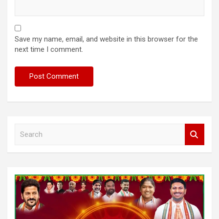
Save my name, email, and website in this browser for the
next time I comment.
S
e
a
r
c
h