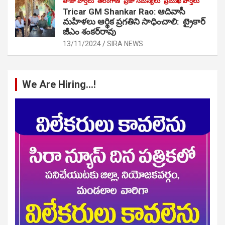
తాజా వార్తలు
తెలంగాణ
ప్రజా సమస్యలు
ప్రముఖ వార్తలు
Tricar GM Shankar Rao: ఆదివాసీ
మహిళలు ఆర్థిక ప్రగతిని సాధించాలి: ట్రైకార్
జీఎం శంకర్‌రావు
13/11/2024
SIRA NEWS
We Are Hiring…!