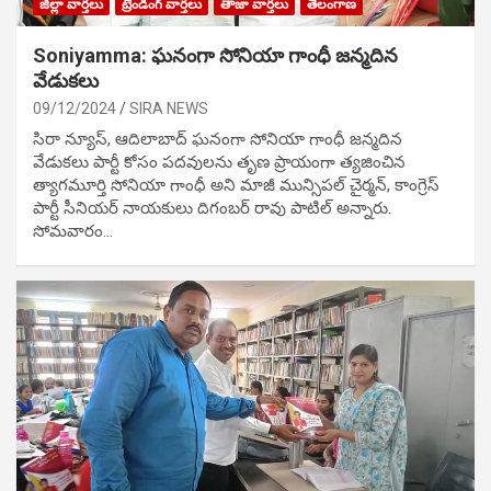
జిల్లా వార్తలు
ట్రేండింగ్ వార్తలు
తాజా వార్తలు
తెలంగాణ
Soniyamma: ఘ‌నంగా సోనియా గాంధీ జ‌న్మ‌దిన
వేడుక‌లు
09/12/2024
SIRA NEWS
సిరా న్యూస్, ఆదిలాబాద్ ఘ‌నంగా సోనియా గాంధీ జ‌న్మ‌దిన
వేడుక‌లు పార్టీ కోసం ప‌ద‌వుల‌ను తృణ ప్రాయంగా త్య‌జించిన
త్యాగమూర్తి సోనియా గాంధీ అని మాజీ మున్సిప‌ల్ చైర్మ‌న్, కాంగ్రెస్
పార్టీ సీనియ‌ర్ నాయ‌కులు దిగంబ‌ర్ రావు పాటిల్ అన్నారు.
సోమవారం…