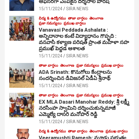
ఆఫీసర్‌గా ఎంపికైన దర్శనాల హరీష్
15/11/2024
SIRA NEWS
విద్య & ఉద్యోగము
తాజా వార్తలు
తెలంగాణ
ప్రజా సమస్యలు
ప్రముఖ వార్తలు
Vanavasi Peddada Ashalata :
అన్నిదానాల కంటే విద్యాధానం గొప్పది :
వనవాసి కళ్యాణ పరిషత్ ప్రాంత మహిళా సహ
ప్రముఖ్ పెద్దడ ఆశాలత
15/11/2024
SIRA NEWS
తాజా వార్తలు
తెలంగాణ
ప్రజా సమస్యలు
ప్రముఖ వార్తలు
ADA Srinath: కొనుగోలు కేంద్రాల‌ను
సంద‌ర్శించిన డివిజనల్ ఏడీఏ శ్రీనాథ్
15/11/2024
SIRA NEWS
తాజా వార్తలు
తెలంగాణ
ప్రజా సమస్యలు
ప్రముఖ వార్తలు
EX MLA Dasari Manohar Reddy: శ్రీ లక్ష్మీ
నరసింహ స్వామిని దర్శించుకున్నమాజీ
ఎమ్మెల్యే దాసరి మనోహర్ రెడ్డి
15/11/2024
SIRA NEWS
విద్య & ఉద్యోగము
తాజా వార్తలు
తెలంగాణ
ప్రముఖ వార్తలు
Veeramushti Ramesh: మూడు ప్రభుత్వ