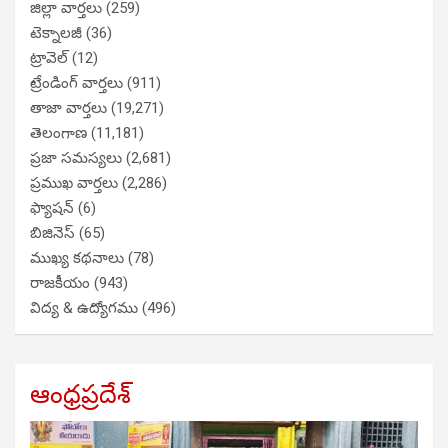
జిల్లా వార్తలు
(259)
టెక్నాలజీ
(36)
ట్రావెల్
(12)
ట్రేండింగ్ వార్తలు
(911)
తాజా వార్తలు
(19,271)
తెలంగాణ
(11,181)
ప్రజా సమస్యలు
(2,681)
ప్రముఖ వార్తలు
(2,286)
ఫ్యాషన్
(6)
బిజినెస్
(65)
ముఖ్య కథనాలు
(78)
రాజకీయం
(943)
విద్య & ఉద్యోగము
(496)
ఆంధ్రప్రదేశ్