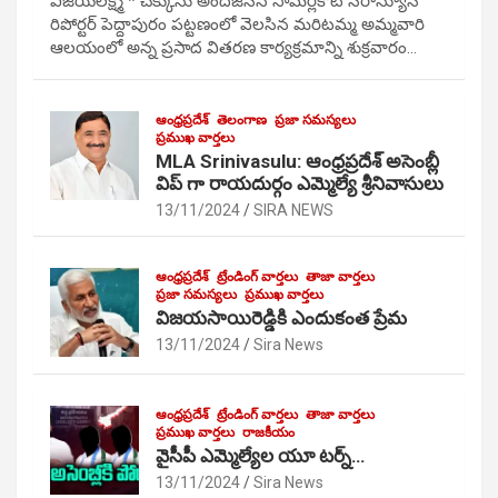
విజయలక్ష్మి * చెక్కును అందజేసిన సామర్లకోట సిరాన్యూస్
రిపోర్టర్ పెద్దాపురం పట్టణంలో వెలసిన మరిటమ్మ అమ్మవారి
ఆలయంలో అన్న ప్రసాద వితరణ కార్యక్రమాన్ని శుక్రవారం…
ఆంధ్రప్రదేశ్
తెలంగాణ
ప్రజా సమస్యలు
ప్రముఖ వార్తలు
MLA Srinivasulu: ఆంధ్రప్రదేశ్ అసెంబ్లీ
విప్ గా రాయదుర్గం ఎమ్మెల్యే శ్రీనివాసులు
13/11/2024
SIRA NEWS
ఆంధ్రప్రదేశ్
ట్రేండింగ్ వార్తలు
తాజా వార్తలు
ప్రజా సమస్యలు
ప్రముఖ వార్తలు
విజయసాయిరెడ్డికి ఎందుకంత ప్రేమ
13/11/2024
Sira News
ఆంధ్రప్రదేశ్
ట్రేండింగ్ వార్తలు
తాజా వార్తలు
ప్రముఖ వార్తలు
రాజకీయం
వైసీపీ ఎమ్మెల్యేల యూ టర్న్…
13/11/2024
Sira News