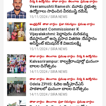
విద్య & ఉద్యోగము
తాజా వార్తలు
తెలంగాణ
ప్రముఖ వార్తలు
Veeramushti Ramesh: మూడు ప్రభుత్వ
ఉద్యోగాలు సాధించిన వీరముష్టి రమేష్
15/11/2024
SIRA NEWS
ఆంధ్రప్రదేశ్
తాజా వార్తలు
ప్రజా సమస్యలు
ప్రముఖ వార్తలు
Assistant Commissioner K
Vijayalakshmi: పెద్దాపురం మరిడమ్మ
దేవస్థానంలో అన్న ప్రసాద వితరణ :దేవస్థానం
అసిస్టెంట్ కమిషనర్ కే విజయలక్ష్మి
15/11/2024
SIRA NEWS
తాజా వార్తలు
తెలంగాణ
ప్రముఖ వార్తలు
విద్య & ఉద్యోగము
Kalvasrirampur: కాల్వశ్రీరాంపూర్లో ఘనంగా
బాలల దినోత్సవం
14/11/2024
SIRA NEWS
తాజా వార్తలు
తెలంగాణ
ప్రముఖ వార్తలు
విద్య & ఉద్యోగము
Odela ZPHS: ఓదెల జ‌డ్పీహెచ్ఎస్
పాఠ‌శాల‌లో ఘనంగా బాలల దినోత్సవం
14/11/2024
SIRA NEWS
తాజా వార్తలు
తెలంగాణ
ప్రజా సమస్యలు
ప్రముఖ వార్తలు