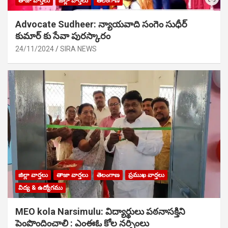
తాజా వార్తలు
జిల్లా వార్తలు
తెలంగాణ
Advocate Sudheer: న్యాయవాది సంగెం సుధీర్
కుమార్ కు సేవా పురస్కారం
24/11/2024
SIRA NEWS
జిల్లా వార్తలు
తాజా వార్తలు
తెలంగాణ
ప్రముఖ వార్తలు
విద్య & ఉద్యోగము
MEO kola Narsimulu: విద్యార్థులు పఠ‌నాసక్తిని
పెంపొందించాలి : ఎంఈఓ కోల నర్సింలు