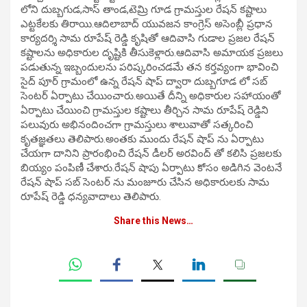
లోని దుబ్బగుడ,సాస్ తాండ,టెమ్రి గూడ గ్రామస్తుల రేషన్ కష్టాలు
ఎట్టకేలకు తిరాయి.ఆదిలాబాద్ యువజన కాంగ్రెస్ అసెంబ్లీ ప్రధాన
కార్యదర్శి సామ రూపేష్ రెడ్డి కృషితో ఆదివాసి గుడాల ప్రజల రేషన్
కష్టాలను అధికారుల దృష్టికి తీసుకెళ్లారు.ఆదివాసి అమాయక ప్రజలు
పడుతున్న ఇబ్బందులను పరిష్కరించడమే తన కర్తవ్యంగా భావించి
సైద్ పూర్ గ్రామంలో ఉన్న రేషన్ షాప్ ద్వారా దుబ్బగూడ లో సబ్
సెంటర్ ఏర్పాటు చేయించారు.అయితే దీన్ని అధికారుల సహాయంతో
ఏర్పాటు చేయించి గ్రామస్తుల కష్టాలు తీర్చిన సామ రూపేష్ రెడ్డిని
పలువురు అభినందించగా గ్రామస్తులు శాలువాతో సత్కరించి
కృతజ్ఞతలు తెలిపారు.అంతకు ముందు రేషన్ షాప్ ను ఏర్పాటు
చేయగా దానిని ప్రారంభించి రేషన్ డీలర్ అరవింద్ తో కలిసి ప్రజలకు
బియ్యం పంపిణీ చేశారు.రేషన్ షాపు ఏర్పాటు కోసం అడిగిన వెంటనే
రేషన్ షాప్ సబ్ సెంటర్ ను మంజూరు చేసిన అధికారులకు సామ
రూపేష్ రెడ్డి ధన్యవాదాలు తెలిపారు.
Share this News…