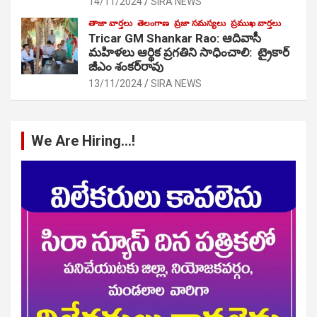
14/11/2024
SIRA NEWS
తాజా వార్తలు
తెలంగాణ
ప్రజా సమస్యలు
ప్రముఖ వార్తలు
Tricar GM Shankar Rao: ఆదివాసీ
మహిళలు ఆర్థిక ప్రగతిని సాధించాలి: ట్రైకార్
జీఎం శంకర్‌రావు
13/11/2024
SIRA NEWS
We Are Hiring…!