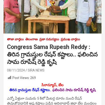
తాజా వార్తలు
తెలంగాణ
ప్రజా సమస్యలు
ప్రముఖ వార్తలు
Congress Sama Rupesh Reddy :
తిరిన గ్రామ‌స్తుల రేష‌న్ క‌ష్టాలు.. ఫలించిన
సామ రూపేష్ రెడ్డి కృషి
08/11/2024
SIRA NEWS
Post Views:
269
సిరాన్యూస్‌, బేల‌
తిరిన గ్రామ‌స్తుల రేష‌న్ క‌ష్టాలు..
ఫలించిన సామ రూపేష్ రెడ్డి కృషి
ఎన్నో ఏళ్లుగా సుమరు 5 కిలో మీటర్ల దూరం నుంచి రేషన్
తెచ్చుకోవడానికి అష్ట కష్టాలు పడిన అదిలాబాద్ జిల్లా బేల మండలం