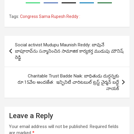
Tags:
Congress Sama Rupesh Reddy :
Post
Social activist Mudupu Maunish Reddy: బావునే
navigation
బాపూరావ్‌ను స‌న్మానించిన సామాజిక కార్యకర్త ముడుపు మౌనిష్
రెడ్డి
Charitable Trust Badde Naik: బాధితుడు దుర్గన్నకు
రూ.15వేల అంద‌జేత: ఇన్ఫినిటీ చారిటబుల్ ట్రస్ట్ చైర్మన్ బద్దే
నాయక్
Leave a Reply
Your email address will not be published.
Required fields
are marked
*