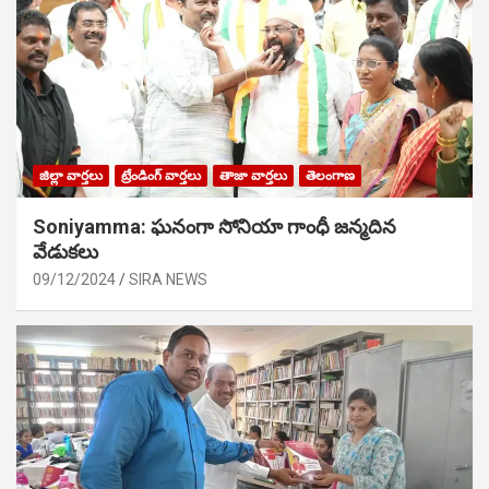
జిల్లా వార్తలు
ట్రేండింగ్ వార్తలు
తాజా వార్తలు
తెలంగాణ
Soniyamma: ఘ‌నంగా సోనియా గాంధీ జ‌న్మ‌దిన
వేడుక‌లు
09/12/2024
SIRA NEWS