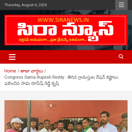
Skip
Thursday, August 6, 2026
to
content
Telugu Online News Daily
SIRA NEWS
Home
తాజా వార్తలు
Congress Sama Rupesh Reddy : తిరిన గ్రామ‌స్తుల రేష‌న్ క‌ష్టాలు..
ఫలించిన సామ రూపేష్ రెడ్డి కృషి