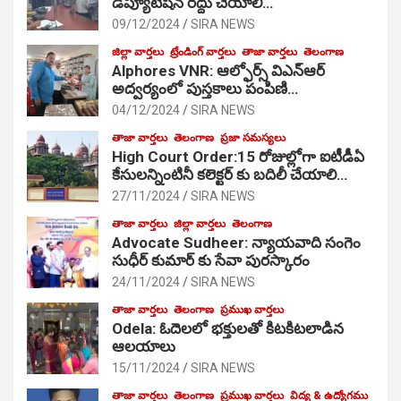
డిప్యూటేషన్ రద్దు చేయాలి…
09/12/2024
SIRA NEWS
జిల్లా వార్తలు
ట్రేండింగ్ వార్తలు
తాజా వార్తలు
తెలంగాణ
Alphores VNR: ఆల్ఫోర్స్ విఎన్ఆర్
అద్వర్యంలో పుస్తకాలు పంపిణి…
04/12/2024
SIRA NEWS
తాజా వార్తలు
తెలంగాణ
ప్రజా సమస్యలు
High Court Order:15 రోజుల్లోగా ఐటీడీఏ
కేసులన్నింటినీ కలెక్టర్ కు బదిలీ చేయాలి…
27/11/2024
SIRA NEWS
తాజా వార్తలు
జిల్లా వార్తలు
తెలంగాణ
Advocate Sudheer: న్యాయవాది సంగెం
సుధీర్ కుమార్ కు సేవా పురస్కారం
24/11/2024
SIRA NEWS
తాజా వార్తలు
తెలంగాణ
ప్రముఖ వార్తలు
Odela: ఓదెల‌లో భక్తులతో కిటకిటలాడిన
ఆల‌యాలు
15/11/2024
SIRA NEWS
తాజా వార్తలు
తెలంగాణ
ప్రముఖ వార్తలు
విద్య & ఉద్యోగము