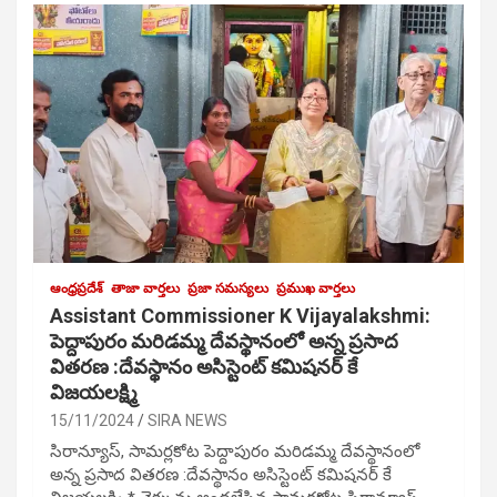
ఆంధ్రప్రదేశ్
తాజా వార్తలు
ప్రజా సమస్యలు
ప్రముఖ వార్తలు
Assistant Commissioner K Vijayalakshmi:
పెద్దాపురం మరిడమ్మ దేవస్థానంలో అన్న ప్రసాద
వితరణ :దేవస్థానం అసిస్టెంట్ కమిషనర్ కే
విజయలక్ష్మి
15/11/2024
SIRA NEWS
సిరాన్యూస్, సామర్లకోట పెద్దాపురం మరిడమ్మ దేవస్థానంలో
అన్న ప్రసాద వితరణ :దేవస్థానం అసిస్టెంట్ కమిషనర్ కే