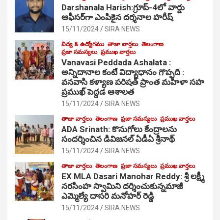
Darshanala Harish:గ్రూప్-4లో వార్డు
ఆఫీసర్‌గా ఎంపికైన దర్శనాల హరీష్
15/11/2024
SIRA NEWS
విద్య & ఉద్యోగము
తాజా వార్తలు
తెలంగాణ
ప్రజా సమస్యలు
ప్రముఖ వార్తలు
Vanavasi Peddada Ashalata :
అన్నిదానాల కంటే విద్యాధానం గొప్పది :
వనవాసి కళ్యాణ పరిషత్ ప్రాంత మహిళా సహ
ప్రముఖ్ పెద్దడ ఆశాలత
15/11/2024
SIRA NEWS
తాజా వార్తలు
తెలంగాణ
ప్రజా సమస్యలు
ప్రముఖ వార్తలు
ADA Srinath: కొనుగోలు కేంద్రాల‌ను
సంద‌ర్శించిన డివిజనల్ ఏడీఏ శ్రీనాథ్
15/11/2024
SIRA NEWS
తాజా వార్తలు
తెలంగాణ
ప్రజా సమస్యలు
ప్రముఖ వార్తలు
EX MLA Dasari Manohar Reddy: శ్రీ లక్ష్మీ
నరసింహ స్వామిని దర్శించుకున్నమాజీ
ఎమ్మెల్యే దాసరి మనోహర్ రెడ్డి
15/11/2024
SIRA NEWS