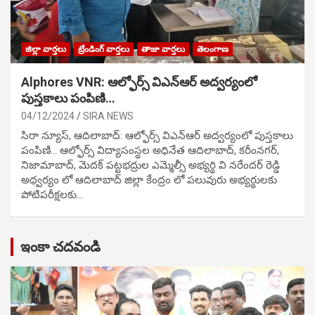
జిల్లా వార్తలు
ట్రేండింగ్ వార్తలు
తాజా వార్తలు
తెలంగాణ
Alphores VNR: ఆల్ఫోర్స్ విఎన్ఆర్ అద్వర్యంలో
పుస్తకాలు పంపిణి…
04/12/2024
SIRA NEWS
సిరా న్యూస్, ఆదిలాబాద్: ఆల్ఫోర్స్ విఎన్ఆర్ అద్వర్యంలో పుస్తకాలు
పంపిణి… ఆల్ఫోర్స్ విద్యాసంస్థల అధినేత ఆదిలాబాద్, కరీంనగర్,
నిజామాబాద్, మెదక్ పట్టభద్రుల ఎమ్మెల్సీ అభ్యర్థి వి నరేందర్ రెడ్డి
అధ్వర్యం లో ఆదిలాబాద్ జిల్లా కేంద్రం లో పలువురు అభ్యర్థులకు
పోటిప‌రీక్ష‌ల‌కు…
ఇంకా చదవండి