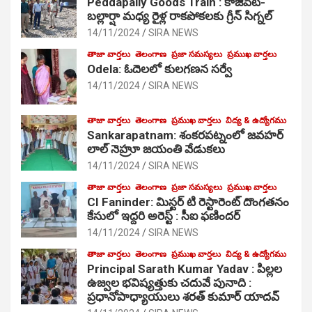
Peddapally Goods Train : కాజీపేట-
బల్లార్షా మధ్య రైళ్ల రాకపోకలకు గ్రీన్ సిగ్నల్
14/11/2024
SIRA NEWS
తాజా వార్తలు
తెలంగాణ
ప్రజా సమస్యలు
ప్రముఖ వార్తలు
Odela: ఓదెలలో కులగణన సర్వే
14/11/2024
SIRA NEWS
తాజా వార్తలు
తెలంగాణ
ప్రముఖ వార్తలు
విద్య & ఉద్యోగము
Sankarapatnam: శంకరపట్నంలో జవహర్
లాల్ నెహ్రూ జయంతి వేడుకలు
14/11/2024
SIRA NEWS
తాజా వార్తలు
తెలంగాణ
ప్రజా సమస్యలు
ప్రముఖ వార్తలు
CI Faninder: మిస్టర్ టి రెస్టారెంట్ దొంగతనం
కేసులో ఇద్దరి అరెస్ట్ : సీఐ ఫణిందర్
14/11/2024
SIRA NEWS
తాజా వార్తలు
తెలంగాణ
ప్రముఖ వార్తలు
విద్య & ఉద్యోగము
Principal Sarath Kumar Yadav : పిల్లల
ఉజ్వల భవిష్యత్తుకు చదువే పునాది :
ప్రధానోపాధ్యాయులు శరత్ కుమార్ యాదవ్