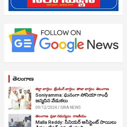
తెలంగాణ
జిల్లా వార్తలు
ట్రేండింగ్ వార్తలు
తాజా వార్తలు
తెలంగాణ
Soniyamma: ఘ‌నంగా సోనియా గాంధీ
జ‌న్మ‌దిన వేడుక‌లు
09/12/2024
SIRA NEWS
తెలంగాణ
ప్రజా సమస్యలు
రాజకీయం
Malla Reddy: సీనియర్ అసిస్టెంట్ సాయిలు