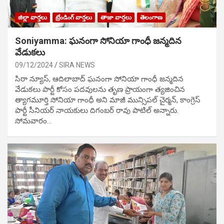
జిల్లా వార్తలు
ట్రేండింగ్ వార్తలు
తాజా వార్తలు
తెలంగాణ
Soniyamma: ఘ‌నంగా సోనియా గాంధీ జ‌న్మ‌దిన
వేడుక‌లు
09/12/2024
SIRA NEWS
సిరా న్యూస్, ఆదిలాబాద్ ఘ‌నంగా సోనియా గాంధీ జ‌న్మ‌దిన
వేడుక‌లు పార్టీ కోసం ప‌ద‌వుల‌ను తృణ ప్రాయంగా త్య‌జించిన
త్యాగమూర్తి సోనియా గాంధీ అని మాజీ మున్సిప‌ల్ చైర్మ‌న్, కాంగ్రెస్
పార్టీ సీనియ‌ర్ నాయ‌కులు దిగంబ‌ర్ రావు పాటిల్ అన్నారు.
సోమవారం…