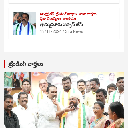
ఆంధ్రప్రదేశ్
ట్రేండింగ్ వార్తలు
తాజా వార్తలు
ప్రజా సమస్యలు
రాజకీయం
గుమ్మనూరు వర్సెస్ జేసీ…
13/11/2024
Sira News
ట్రేండింగ్ వార్తలు