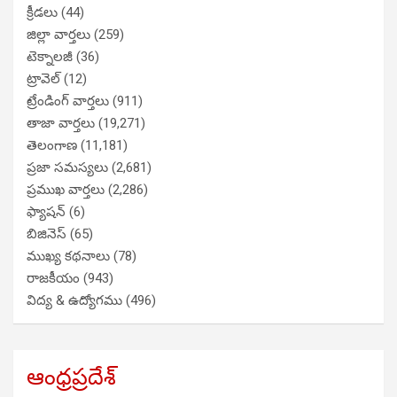
క్రీడలు
(44)
జిల్లా వార్తలు
(259)
టెక్నాలజీ
(36)
ట్రావెల్
(12)
ట్రేండింగ్ వార్తలు
(911)
తాజా వార్తలు
(19,271)
తెలంగాణ
(11,181)
ప్రజా సమస్యలు
(2,681)
ప్రముఖ వార్తలు
(2,286)
ఫ్యాషన్
(6)
బిజినెస్
(65)
ముఖ్య కథనాలు
(78)
రాజకీయం
(943)
విద్య & ఉద్యోగము
(496)
ఆంధ్రప్రదేశ్