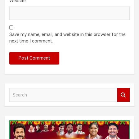
Website
Save my name, email, and website in this browser for the
next time I comment.
S
e
a
r
c
h