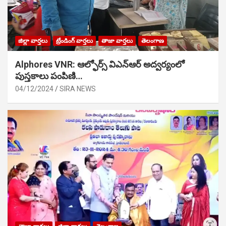
జిల్లా వార్తలు
ట్రేండింగ్ వార్తలు
తాజా వార్తలు
తెలంగాణ
Alphores VNR: ఆల్ఫోర్స్ విఎన్ఆర్ అద్వర్యంలో
పుస్తకాలు పంపిణి…
04/12/2024
SIRA NEWS