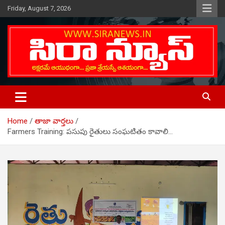
Skip
Friday, August 7, 2026
to
content
Telugu Online News Daily
SIRA NEWS
Home
తాజా వార్తలు
Farmers Training: పసుపు రైతులు సంఘటితం కావాలి…