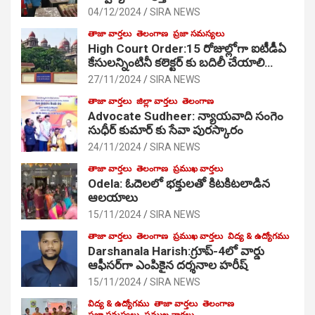
04/12/2024
SIRA NEWS
తాజా వార్తలు
తెలంగాణ
ప్రజా సమస్యలు
High Court Order:15 రోజుల్లోగా ఐటీడీఏ
కేసులన్నింటినీ కలెక్టర్ కు బదిలీ చేయాలి…
27/11/2024
SIRA NEWS
తాజా వార్తలు
జిల్లా వార్తలు
తెలంగాణ
Advocate Sudheer: న్యాయవాది సంగెం
సుధీర్ కుమార్ కు సేవా పురస్కారం
24/11/2024
SIRA NEWS
తాజా వార్తలు
తెలంగాణ
ప్రముఖ వార్తలు
Odela: ఓదెల‌లో భక్తులతో కిటకిటలాడిన
ఆల‌యాలు
15/11/2024
SIRA NEWS
తాజా వార్తలు
తెలంగాణ
ప్రముఖ వార్తలు
విద్య & ఉద్యోగము
Darshanala Harish:గ్రూప్-4లో వార్డు
ఆఫీసర్‌గా ఎంపికైన దర్శనాల హరీష్
15/11/2024
SIRA NEWS
విద్య & ఉద్యోగము
తాజా వార్తలు
తెలంగాణ
ప్రజా సమస్యలు
ప్రముఖ వార్తలు