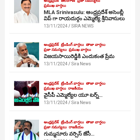
ఆంధ్రప్రదేశ్
తెలంగాణ
ప్రజా సమస్యలు
ప్రముఖ వార్తలు
MLA Srinivasulu: ఆంధ్రప్రదేశ్ అసెంబ్లీ
విప్ గా రాయదుర్గం ఎమ్మెల్యే శ్రీనివాసులు
13/11/2024
SIRA NEWS
ఆంధ్రప్రదేశ్
ట్రేండింగ్ వార్తలు
తాజా వార్తలు
ప్రజా సమస్యలు
ప్రముఖ వార్తలు
విజయసాయిరెడ్డికి ఎందుకంత ప్రేమ
13/11/2024
Sira News
ఆంధ్రప్రదేశ్
ట్రేండింగ్ వార్తలు
తాజా వార్తలు
ప్రముఖ వార్తలు
రాజకీయం
వైసీపీ ఎమ్మెల్యేల యూ టర్న్…
13/11/2024
Sira News
ఆంధ్రప్రదేశ్
ట్రేండింగ్ వార్తలు
తాజా వార్తలు
ప్రజా సమస్యలు
రాజకీయం
గుమ్మనూరు వర్సెస్ జేసీ…