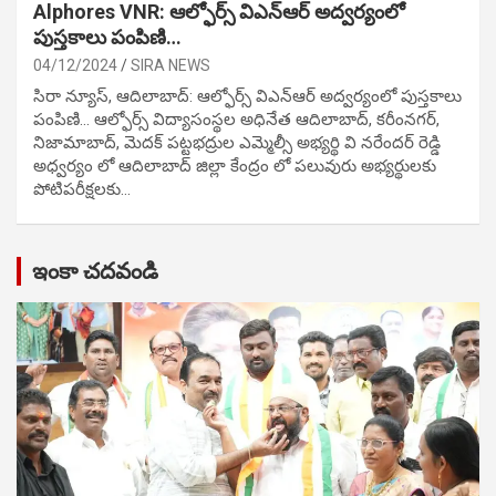
Alphores VNR: ఆల్ఫోర్స్ విఎన్ఆర్ అద్వర్యంలో
పుస్తకాలు పంపిణి…
04/12/2024
SIRA NEWS
సిరా న్యూస్, ఆదిలాబాద్: ఆల్ఫోర్స్ విఎన్ఆర్ అద్వర్యంలో పుస్తకాలు
పంపిణి… ఆల్ఫోర్స్ విద్యాసంస్థల అధినేత ఆదిలాబాద్, కరీంనగర్,
నిజామాబాద్, మెదక్ పట్టభద్రుల ఎమ్మెల్సీ అభ్యర్థి వి నరేందర్ రెడ్డి
అధ్వర్యం లో ఆదిలాబాద్ జిల్లా కేంద్రం లో పలువురు అభ్యర్థులకు
పోటిప‌రీక్ష‌ల‌కు…
ఇంకా చదవండి