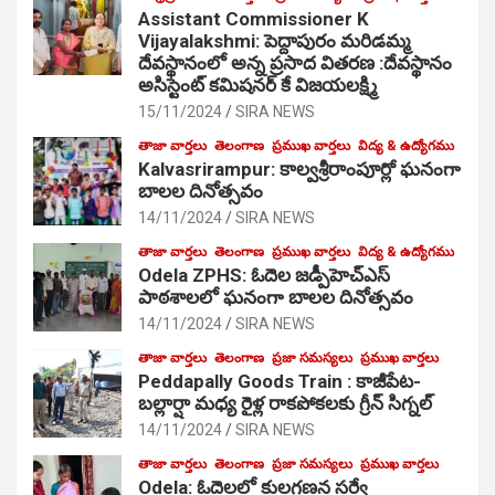
Assistant Commissioner K
Vijayalakshmi: పెద్దాపురం మరిడమ్మ
దేవస్థానంలో అన్న ప్రసాద వితరణ :దేవస్థానం
అసిస్టెంట్ కమిషనర్ కే విజయలక్ష్మి
15/11/2024
SIRA NEWS
తాజా వార్తలు
తెలంగాణ
ప్రముఖ వార్తలు
విద్య & ఉద్యోగము
Kalvasrirampur: కాల్వశ్రీరాంపూర్లో ఘనంగా
బాలల దినోత్సవం
14/11/2024
SIRA NEWS
తాజా వార్తలు
తెలంగాణ
ప్రముఖ వార్తలు
విద్య & ఉద్యోగము
Odela ZPHS: ఓదెల జ‌డ్పీహెచ్ఎస్
పాఠ‌శాల‌లో ఘనంగా బాలల దినోత్సవం
14/11/2024
SIRA NEWS
తాజా వార్తలు
తెలంగాణ
ప్రజా సమస్యలు
ప్రముఖ వార్తలు
Peddapally Goods Train : కాజీపేట-
బల్లార్షా మధ్య రైళ్ల రాకపోకలకు గ్రీన్ సిగ్నల్
14/11/2024
SIRA NEWS
తాజా వార్తలు
తెలంగాణ
ప్రజా సమస్యలు
ప్రముఖ వార్తలు
Odela: ఓదెలలో కులగణన సర్వే