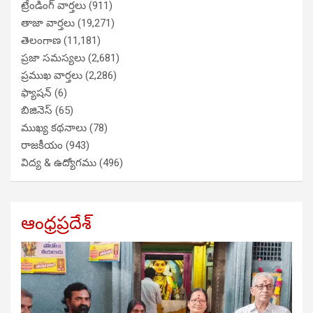
ట్రేండింగ్ వార్తలు
(911)
తాజా వార్తలు
(19,271)
తెలంగాణ
(11,181)
ప్రజా సమస్యలు
(2,681)
ప్రముఖ వార్తలు
(2,286)
ఫ్యాషన్
(6)
బిజినెస్
(65)
ముఖ్య కథనాలు
(78)
రాజకీయం
(943)
విద్య & ఉద్యోగము
(496)
ఆంధ్రప్రదేశ్