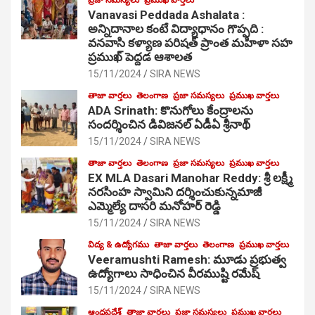
Vanavasi Peddada Ashalata :
అన్నిదానాల కంటే విద్యాధానం గొప్పది :
వనవాసి కళ్యాణ పరిషత్ ప్రాంత మహిళా సహ
ప్రముఖ్ పెద్దడ ఆశాలత
15/11/2024
SIRA NEWS
తాజా వార్తలు
తెలంగాణ
ప్రజా సమస్యలు
ప్రముఖ వార్తలు
ADA Srinath: కొనుగోలు కేంద్రాల‌ను
సంద‌ర్శించిన డివిజనల్ ఏడీఏ శ్రీనాథ్
15/11/2024
SIRA NEWS
తాజా వార్తలు
తెలంగాణ
ప్రజా సమస్యలు
ప్రముఖ వార్తలు
EX MLA Dasari Manohar Reddy: శ్రీ లక్ష్మీ
నరసింహ స్వామిని దర్శించుకున్నమాజీ
ఎమ్మెల్యే దాసరి మనోహర్ రెడ్డి
15/11/2024
SIRA NEWS
విద్య & ఉద్యోగము
తాజా వార్తలు
తెలంగాణ
ప్రముఖ వార్తలు
Veeramushti Ramesh: మూడు ప్రభుత్వ
ఉద్యోగాలు సాధించిన వీరముష్టి రమేష్
15/11/2024
SIRA NEWS
ఆంధ్రప్రదేశ్
తాజా వార్తలు
ప్రజా సమస్యలు
ప్రముఖ వార్తలు