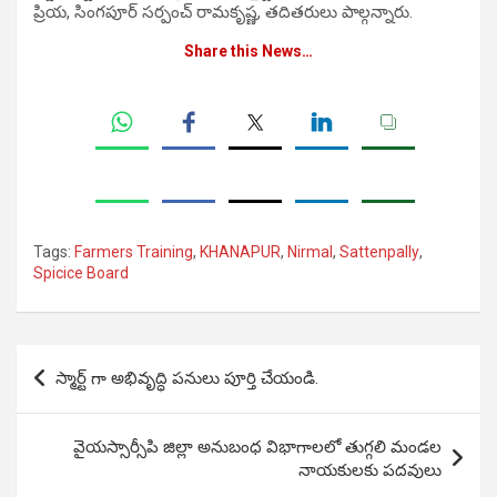
ప్రియ, సింగపూర్ సర్పంచ్ రామకృష్ణ, తదితరులు పాల్గన్నారు.
Share this News…
Tags:
Farmers Training
,
KHANAPUR
,
Nirmal
,
Sattenpally
,
Spicice Board
Post
స్మార్ట్ గా అభివృద్ధి పనులు పూర్తి చేయండి.
navigation
వైయస్సార్సీపి జిల్లా అనుబంధ విభాగాలలో తుగ్గలి మండల
నాయకులకు పదవులు