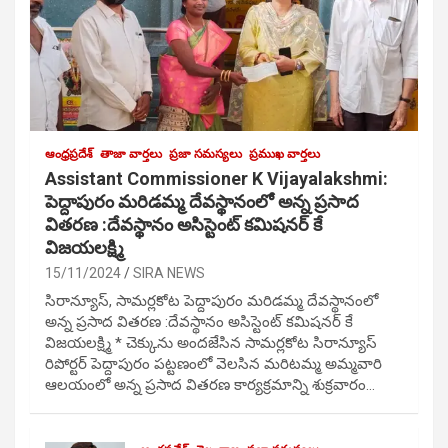
ఆంధ్రప్రదేశ్
తాజా వార్తలు
ప్రజా సమస్యలు
ప్రముఖ వార్తలు
Assistant Commissioner K Vijayalakshmi:
పెద్దాపురం మరిడమ్మ దేవస్థానంలో అన్న ప్రసాద
వితరణ :దేవస్థానం అసిస్టెంట్ కమిషనర్ కే
విజయలక్ష్మి
15/11/2024
SIRA NEWS
సిరాన్యూస్, సామర్లకోట పెద్దాపురం మరిడమ్మ దేవస్థానంలో
అన్న ప్రసాద వితరణ :దేవస్థానం అసిస్టెంట్ కమిషనర్ కే
విజయలక్ష్మి * చెక్కును అందజేసిన సామర్లకోట సిరాన్యూస్
రిపోర్టర్ పెద్దాపురం పట్టణంలో వెలసిన మరిటమ్మ అమ్మవారి
ఆలయంలో అన్న ప్రసాద వితరణ కార్యక్రమాన్ని శుక్రవారం…