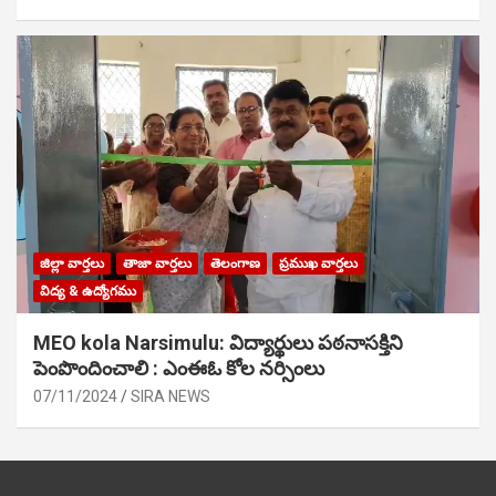
జిల్లా వార్తలు
తాజా వార్తలు
తెలంగాణ
ప్రముఖ వార్తలు
విద్య & ఉద్యోగము
MEO kola Narsimulu: విద్యార్థులు పఠ‌నాసక్తిని
పెంపొందించాలి : ఎంఈఓ కోల నర్సింలు
07/11/2024
SIRA NEWS