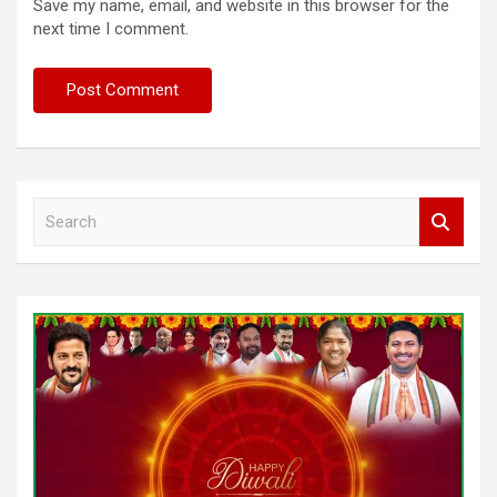
Save my name, email, and website in this browser for the
next time I comment.
S
e
a
r
c
h