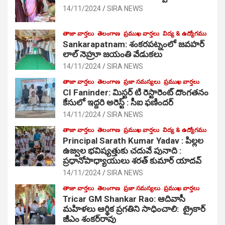
14/11/2024
SIRA NEWS
తాజా వార్తలు
తెలంగాణ
ప్రముఖ వార్తలు
విద్య & ఉద్యోగము
Sankarapatnam: శంకరపట్నంలో జవహర్
లాల్ నెహ్రూ జయంతి వేడుకలు
14/11/2024
SIRA NEWS
తాజా వార్తలు
తెలంగాణ
ప్రజా సమస్యలు
ప్రముఖ వార్తలు
CI Faninder: మిస్టర్ టి రెస్టారెంట్ దొంగతనం
కేసులో ఇద్దరి అరెస్ట్ : సీఐ ఫణిందర్
14/11/2024
SIRA NEWS
తాజా వార్తలు
తెలంగాణ
ప్రముఖ వార్తలు
విద్య & ఉద్యోగము
Principal Sarath Kumar Yadav : పిల్లల
ఉజ్వల భవిష్యత్తుకు చదువే పునాది :
ప్రధానోపాధ్యాయులు శరత్ కుమార్ యాదవ్
14/11/2024
SIRA NEWS
తాజా వార్తలు
తెలంగాణ
ప్రజా సమస్యలు
ప్రముఖ వార్తలు
Tricar GM Shankar Rao: ఆదివాసీ
మహిళలు ఆర్థిక ప్రగతిని సాధించాలి: ట్రైకార్
జీఎం శంకర్‌రావు