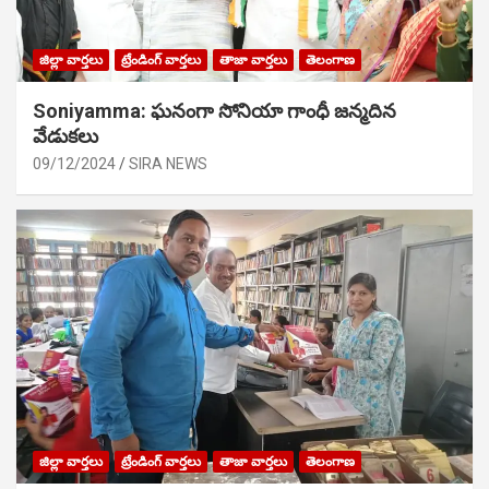
జిల్లా వార్తలు
ట్రేండింగ్ వార్తలు
తాజా వార్తలు
తెలంగాణ
Soniyamma: ఘ‌నంగా సోనియా గాంధీ జ‌న్మ‌దిన
వేడుక‌లు
09/12/2024
SIRA NEWS
జిల్లా వార్తలు
ట్రేండింగ్ వార్తలు
తాజా వార్తలు
తెలంగాణ