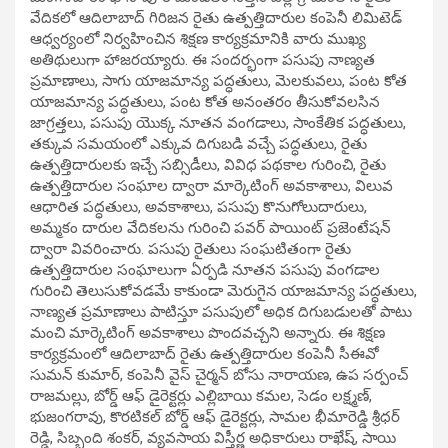
వేదికలో ఆదిలాబాద్ గిరిజన రైతు ఉత్పత్తిదారుల కంపెనీ లిమిటెడ్
ఆధ్వర్యంలో నిర్వహించిన శిక్షణ కార్యక్రమానికి వారు ముఖ్య
అతిథులుగా హాజరయ్యారు. ఈ సందర్భంగా పసుపు నాణ్యత
ప్రమాణాలు, సాగు యాజమాన్య పద్ధతులు, మెలకువలు, పంట కోత
యాజమాన్య పద్ధతులు, పంట కోత అనంతరం తీసుకోవలసిన
జాగ్రత్తలు, పసుపు యొక్క నూతన వంగడాలు, సాంకేతిక పద్ధతులు,
తక్కువ సమయంలో ఎక్కువ దిగుబడి వచ్చే పద్ధతులు, రైతు
ఉత్పత్తిదారులకు ఇచ్చే సబ్సిడీలు, వివిధ పథకాల గురించి, రైతు
ఉత్పత్తిదారుల సంఘాల ద్వారా మార్కెటింగ్ అవకాశాలు, విలువ
ఆధారిత పద్ధతులు, అవకాశాలు, పసుపు కొనుగోలుదారులు,
అమ్మకం దారుల వేదికలను గురించి పవర్ పాయింట్ ప్రజెంటేషన్
ద్వారా వివరించారు. పసుపు రైతులు సంఘటితంగా రైతు
ఉత్పత్తిదారుల సంఘాలుగా ఏర్పడి నూతన పసుపు వంగడాల
గురించి తెలుసుకోవడమే కాకుండా మెరుగైన యాజమాన్య పద్ధతులు,
నాణ్యత ప్రమాణాలు పాటిస్తూ పసుపులో అధిక దిగుబడులతో పాటు
మంచి మార్కెటింగ్ అవకాశాలు పొందవచ్చని అన్నారు. ఈ శిక్షణ
కార్యక్రమంలో ఆదిలాబాద్ రైతు ఉత్పత్తిదారుల కంపెనీ సీఈవో
సుమన్ కుమార్, కంపెనీ వైస్ చైర్మన్ బోసు నారాయణ, ఉప సర్పంచ్
రాజమల్లు, బోర్డ్ ఆఫ్ డైరెక్టర్లు ఎల్లిబాయి కమల, సెడం లక్ష్మణ్,
భుజంగరావు, కొరటికల్ బోర్డ్ ఆఫ్ డైరెక్టర్లు, సామల భీమారెడ్డి శ్రీధర్
రెడ్డి, సిబ్బంది శంకర్, వ్యవసాయ విస్తీర్ణ అధికారులు రాఖేష్, సాయి