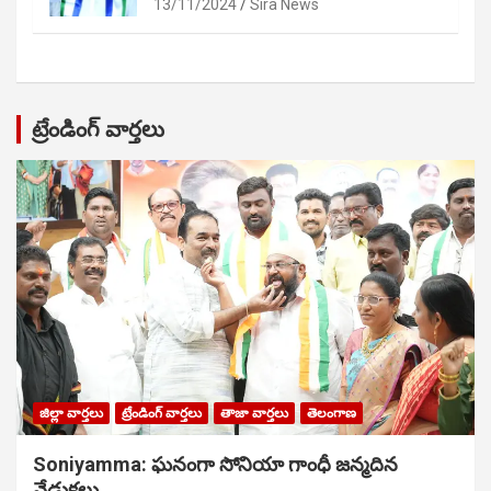
13/11/2024
Sira News
ట్రేండింగ్ వార్తలు
జిల్లా వార్తలు
ట్రేండింగ్ వార్తలు
తాజా వార్తలు
తెలంగాణ
Soniyamma: ఘ‌నంగా సోనియా గాంధీ జ‌న్మ‌దిన
వేడుక‌లు