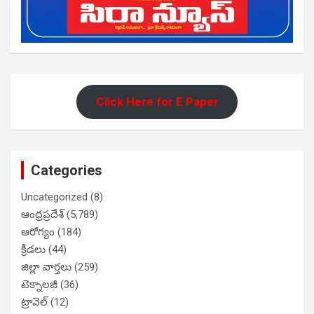
Click Here for E Paper
Categories
Uncategorized
(8)
ఆంధ్రప్రదేశ్
(5,789)
ఆరోగ్యం
(184)
క్రీడలు
(44)
జిల్లా వార్తలు
(259)
టెక్నాలజీ
(36)
ట్రావెల్
(12)