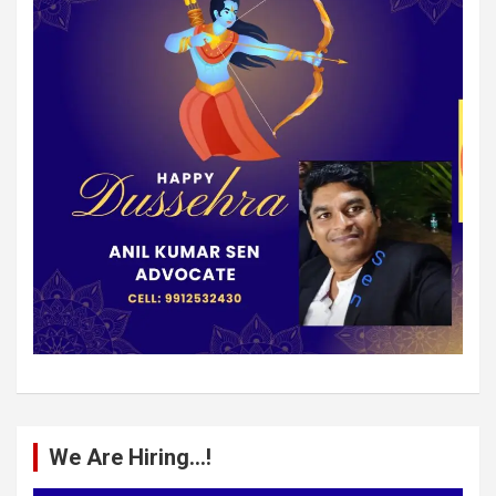
We Are Hiring…!