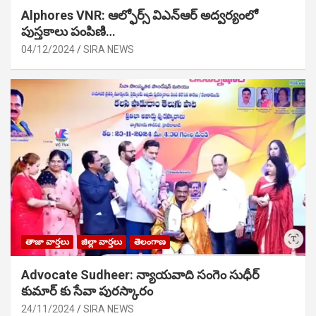
Alphores VNR: ఆల్ఫోర్స్ విఎన్ఆర్ అద్వర్యంలో
పుస్తకాలు పంపిణి…
04/12/2024
SIRA NEWS
తాజా వార్తలు
జిల్లా వార్తలు
తెలంగాణ
Advocate Sudheer: న్యాయవాది సంగెం సుధీర్
కుమార్ కు సేవా పురస్కారం
24/11/2024
SIRA NEWS