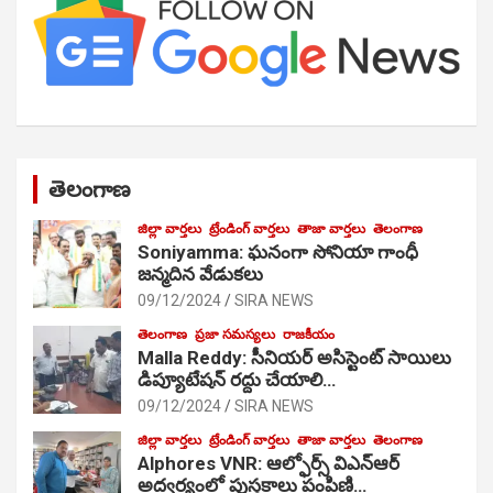
తెలంగాణ
జిల్లా వార్తలు
ట్రేండింగ్ వార్తలు
తాజా వార్తలు
తెలంగాణ
Soniyamma: ఘ‌నంగా సోనియా గాంధీ
జ‌న్మ‌దిన వేడుక‌లు
09/12/2024
SIRA NEWS
తెలంగాణ
ప్రజా సమస్యలు
రాజకీయం
Malla Reddy: సీనియర్ అసిస్టెంట్ సాయిలు
డిప్యూటేషన్ రద్దు చేయాలి…
09/12/2024
SIRA NEWS
జిల్లా వార్తలు
ట్రేండింగ్ వార్తలు
తాజా వార్తలు
తెలంగాణ
Alphores VNR: ఆల్ఫోర్స్ విఎన్ఆర్
అద్వర్యంలో పుస్తకాలు పంపిణి…