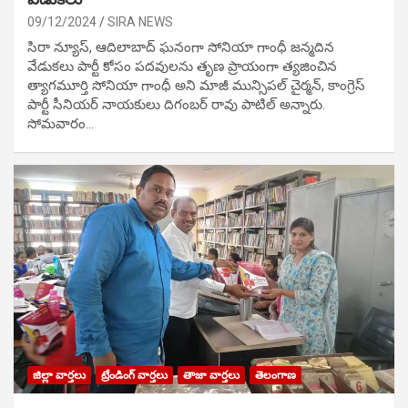
09/12/2024
SIRA NEWS
సిరా న్యూస్, ఆదిలాబాద్ ఘ‌నంగా సోనియా గాంధీ జ‌న్మ‌దిన
వేడుక‌లు పార్టీ కోసం ప‌ద‌వుల‌ను తృణ ప్రాయంగా త్య‌జించిన
త్యాగమూర్తి సోనియా గాంధీ అని మాజీ మున్సిప‌ల్ చైర్మ‌న్, కాంగ్రెస్
పార్టీ సీనియ‌ర్ నాయ‌కులు దిగంబ‌ర్ రావు పాటిల్ అన్నారు.
సోమవారం…
జిల్లా వార్తలు
ట్రేండింగ్ వార్తలు
తాజా వార్తలు
తెలంగాణ