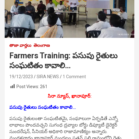
తాజా వార్తలు
తెలంగాణ
Farmers Training: పసుపు రైతులు
సంఘటితం కావాలి…
19/12/2023
SIRA NEWS
1 Comment
Post Views:
261
సిరా న్యూస్, ఖానాపూర్:
పసుపు రైతులు సంఘటితం కావాలి…
పసుపు రైతులంతా సంఘటితమై, సంఘాలుగా ఏర్పడితే ఎన్నో
లాభాలు పొందవచ్చని సుగంధ ద్రవ్యాల బోర్డు డిప్యూటీ డైరెక్టర్
సుందరేషన్, సీనియర్ అధికారి రాజామాణిక్యం అన్నారు.
మంగళవారం ఖానాపూర్ మండలం సత్తన్ పల్లి గ్రామంలోని రైతు