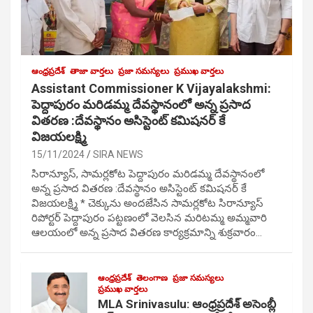
ఆంధ్రప్రదేశ్
తాజా వార్తలు
ప్రజా సమస్యలు
ప్రముఖ వార్తలు
Assistant Commissioner K Vijayalakshmi:
పెద్దాపురం మరిడమ్మ దేవస్థానంలో అన్న ప్రసాద
వితరణ :దేవస్థానం అసిస్టెంట్ కమిషనర్ కే
విజయలక్ష్మి
15/11/2024
SIRA NEWS
సిరాన్యూస్, సామర్లకోట పెద్దాపురం మరిడమ్మ దేవస్థానంలో
అన్న ప్రసాద వితరణ :దేవస్థానం అసిస్టెంట్ కమిషనర్ కే
విజయలక్ష్మి * చెక్కును అందజేసిన సామర్లకోట సిరాన్యూస్
రిపోర్టర్ పెద్దాపురం పట్టణంలో వెలసిన మరిటమ్మ అమ్మవారి
ఆలయంలో అన్న ప్రసాద వితరణ కార్యక్రమాన్ని శుక్రవారం…
ఆంధ్రప్రదేశ్
తెలంగాణ
ప్రజా సమస్యలు
ప్రముఖ వార్తలు
MLA Srinivasulu: ఆంధ్రప్రదేశ్ అసెంబ్లీ