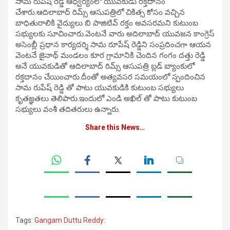
సామ రుపేష్ రెడ్డి ఆధ్వర్యంలో యువకుడు రక్తదానం
చేశారు.ఆదిలాబాద్ రిమ్స్ ఆసుపత్రిలో చికిత్స కోసం వచ్చిన
బాధితురాలికి వైద్యులు బి పాజిటివ్ రక్తం అవసరమని కుటుంబ
సభ్యులకు సూచించారు.వెంటనే వారు అదిలాబాద్ యువజన కాంగ్రెస్
అసెంబ్లీ ప్రధాన కార్యదర్శి సామ రూపేష్ రెడ్డిని సంప్రదించగా ఆయన
వెంటనే జైనాథ్ మండలం కూర గ్రామానికి చెందిన గంగం దత్తు రెడ్డి
అనే యువకుడితో ఆదిలాబాద్ రిమ్స్ ఆసుపత్రి బ్లడ్ బ్యాంకులో
రక్తదానం చేయించారు.దీంతో అత్యవసర సమయంలో స్పందించిన
సామ రుపేష్ రెడ్డి తో పాటు యువకుడికి కుటుంబ సభ్యులు
కృతజ్ఞతలు తెలిపారు.ఇందులో ఎండి అఖిల్ తో పాటు కుటుంబ
సభ్యులు వంశీ తదితరులు ఉన్నారు.
Share this News…
Tags:
Gangam Duttu Reddy: