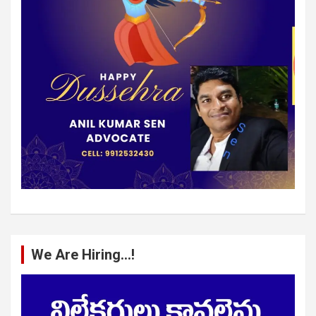
We Are Hiring…!