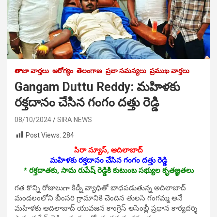
తాజా వార్తలు
ఆరోగ్యం
తెలంగాణ
ప్రజా సమస్యలు
ప్రముఖ వార్తలు
Gangam Duttu Reddy: మహిళకు
రక్తదానం చేసిన గంగం దత్తు రెడ్డి
08/10/2024
SIRA NEWS
Post Views:
284
సిరా న్యూస్, ఆదిలాబాద్‌
మహిళకు రక్తదానం చేసిన గంగం దత్తు రెడ్డి
* ర‌క్త‌దాత‌కు, సామ రుపేష్ రెడ్డికి కుటుంబ స‌భ్యుల కృత‌జ్ఞ‌త‌లు
గత కొన్ని రోజులుగా కిడ్నీ వ్యాధితో బాధపడుతున్న అదిలాబాద్
మండలంలోని బీంసరి గ్రామానికి చెందిన తులసి గంగమ్మ అనే
మహిళకు ఆదిలాబాద్ యువజన కాంగ్రెస్ అసెంబ్లీ ప్రధాన కార్యదర్శి