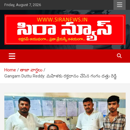
Skip
Friday, August 7, 2026
to
content
Telugu Online News Daily
SIRA NEWS
Home
తాజా వార్తలు
Gangam Duttu Reddy: మహిళకు రక్తదానం చేసిన గంగం దత్తు రెడ్డి