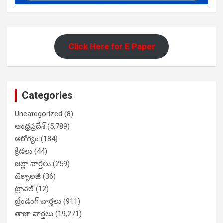
Click Here for E Paper
Categories
Uncategorized
(8)
ఆంధ్రప్రదేశ్
(5,789)
ఆరోగ్యం
(184)
క్రీడలు
(44)
జిల్లా వార్తలు
(259)
టెక్నాలజీ
(36)
ట్రావెల్
(12)
ట్రేండింగ్ వార్తలు
(911)
తాజా వార్తలు
(19,271)