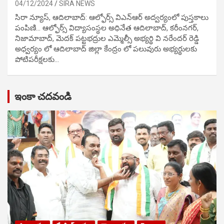
04/12/2024
SIRA NEWS
సిరా న్యూస్, ఆదిలాబాద్: ఆల్ఫోర్స్ విఎన్ఆర్ అద్వర్యంలో పుస్తకాలు
పంపిణి… ఆల్ఫోర్స్ విద్యాసంస్థల అధినేత ఆదిలాబాద్, కరీంనగర్,
నిజామాబాద్, మెదక్ పట్టభద్రుల ఎమ్మెల్సీ అభ్యర్థి వి నరేందర్ రెడ్డి
అధ్వర్యం లో ఆదిలాబాద్ జిల్లా కేంద్రం లో పలువురు అభ్యర్థులకు
పోటిప‌రీక్ష‌ల‌కు…
ఇంకా చదవండి