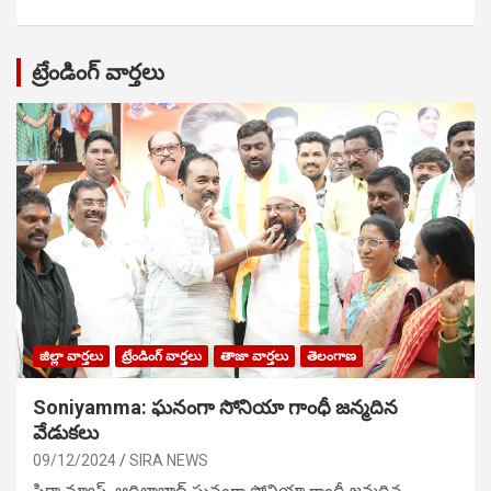
ట్రేండింగ్ వార్తలు
జిల్లా వార్తలు
ట్రేండింగ్ వార్తలు
తాజా వార్తలు
తెలంగాణ
Soniyamma: ఘ‌నంగా సోనియా గాంధీ జ‌న్మ‌దిన
వేడుక‌లు
09/12/2024
SIRA NEWS
సిరా న్యూస్, ఆదిలాబాద్ ఘ‌నంగా సోనియా గాంధీ జ‌న్మ‌దిన