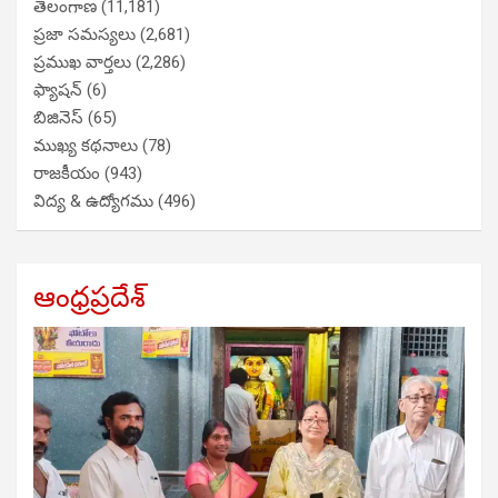
తెలంగాణ
(11,181)
ప్రజా సమస్యలు
(2,681)
ప్రముఖ వార్తలు
(2,286)
ఫ్యాషన్
(6)
బిజినెస్
(65)
ముఖ్య కథనాలు
(78)
రాజకీయం
(943)
విద్య & ఉద్యోగము
(496)
ఆంధ్రప్రదేశ్