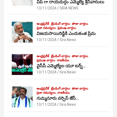
విప్ గా రాయదుర్గం ఎమ్మెల్యే శ్రీనివాసులు
13/11/2024
SIRA NEWS
ఆంధ్రప్రదేశ్
ట్రేండింగ్ వార్తలు
తాజా వార్తలు
ప్రజా సమస్యలు
ప్రముఖ వార్తలు
విజయసాయిరెడ్డికి ఎందుకంత ప్రేమ
13/11/2024
Sira News
ఆంధ్రప్రదేశ్
ట్రేండింగ్ వార్తలు
తాజా వార్తలు
ప్రముఖ వార్తలు
రాజకీయం
వైసీపీ ఎమ్మెల్యేల యూ టర్న్…
13/11/2024
Sira News
ఆంధ్రప్రదేశ్
ట్రేండింగ్ వార్తలు
తాజా వార్తలు
ప్రజా సమస్యలు
రాజకీయం
గుమ్మనూరు వర్సెస్ జేసీ…
13/11/2024
Sira News