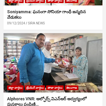
జిల్లా వార్తలు
ట్రేండింగ్ వార్తలు
తాజా వార్తలు
తెలంగాణ
Soniyamma: ఘ‌నంగా సోనియా గాంధీ జ‌న్మ‌దిన
వేడుక‌లు
09/12/2024
SIRA NEWS
జిల్లా వార్తలు
ట్రేండింగ్ వార్తలు
తాజా వార్తలు
తెలంగాణ
Alphores VNR: ఆల్ఫోర్స్ విఎన్ఆర్ అద్వర్యంలో
పుస్తకాలు పంపిణి…