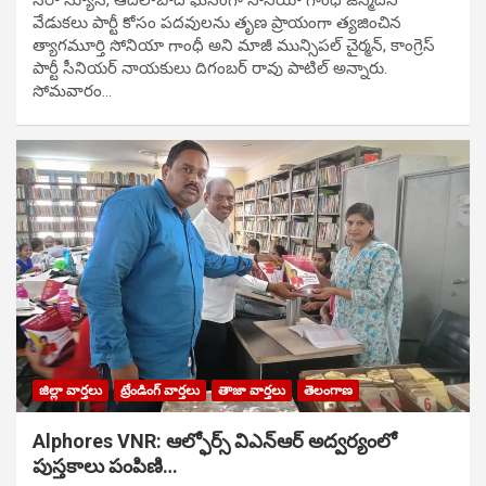
వేడుక‌లు పార్టీ కోసం ప‌ద‌వుల‌ను తృణ ప్రాయంగా త్య‌జించిన
త్యాగమూర్తి సోనియా గాంధీ అని మాజీ మున్సిప‌ల్ చైర్మ‌న్, కాంగ్రెస్
పార్టీ సీనియ‌ర్ నాయ‌కులు దిగంబ‌ర్ రావు పాటిల్ అన్నారు.
సోమవారం…
జిల్లా వార్తలు
ట్రేండింగ్ వార్తలు
తాజా వార్తలు
తెలంగాణ
Alphores VNR: ఆల్ఫోర్స్ విఎన్ఆర్ అద్వర్యంలో
పుస్తకాలు పంపిణి…