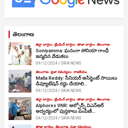
తెలంగాణ
జిల్లా వార్తలు
ట్రేండింగ్ వార్తలు
తాజా వార్తలు
తెలంగాణ
Soniyamma: ఘ‌నంగా సోనియా గాంధీ
జ‌న్మ‌దిన వేడుక‌లు
09/12/2024
SIRA NEWS
తెలంగాణ
ప్రజా సమస్యలు
రాజకీయం
Malla Reddy: సీనియర్ అసిస్టెంట్ సాయిలు
డిప్యూటేషన్ రద్దు చేయాలి…
09/12/2024
SIRA NEWS
జిల్లా వార్తలు
ట్రేండింగ్ వార్తలు
తాజా వార్తలు
తెలంగాణ
Alphores VNR: ఆల్ఫోర్స్ విఎన్ఆర్
అద్వర్యంలో పుస్తకాలు పంపిణి…
04/12/2024
SIRA NEWS
తాజా వార్తలు
తెలంగాణ
ప్రజా సమస్యలు