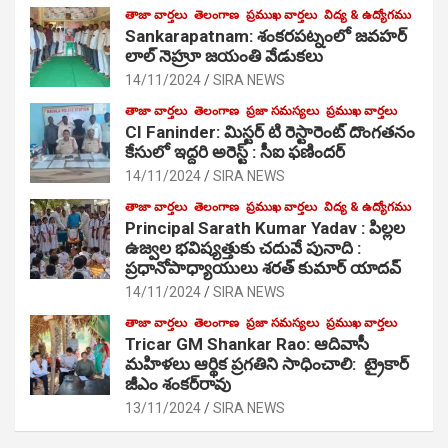
తాజా వార్తలు
తెలంగాణ
ప్రముఖ వార్తలు
విద్య & ఉద్యోగము
Sankarapatnam: శంకరపట్నంలో జవహర్
లాల్ నెహ్రూ జయంతి వేడుకలు
14/11/2024
SIRA NEWS
తాజా వార్తలు
తెలంగాణ
ప్రజా సమస్యలు
ప్రముఖ వార్తలు
CI Faninder: మిస్టర్ టి రెస్టారెంట్ దొంగతనం
కేసులో ఇద్దరి అరెస్ట్ : సీఐ ఫణిందర్
14/11/2024
SIRA NEWS
తాజా వార్తలు
తెలంగాణ
ప్రముఖ వార్తలు
విద్య & ఉద్యోగము
Principal Sarath Kumar Yadav : పిల్లల
ఉజ్వల భవిష్యత్తుకు చదువే పునాది :
ప్రధానోపాధ్యాయులు శరత్ కుమార్ యాదవ్
14/11/2024
SIRA NEWS
తాజా వార్తలు
తెలంగాణ
ప్రజా సమస్యలు
ప్రముఖ వార్తలు
Tricar GM Shankar Rao: ఆదివాసీ
మహిళలు ఆర్థిక ప్రగతిని సాధించాలి: ట్రైకార్
జీఎం శంకర్‌రావు
13/11/2024
SIRA NEWS