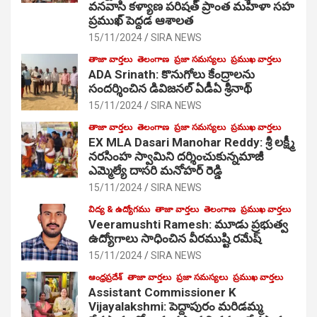
వనవాసి కళ్యాణ పరిషత్ ప్రాంత మహిళా సహ
ప్రముఖ్ పెద్దడ ఆశాలత
15/11/2024
SIRA NEWS
తాజా వార్తలు
తెలంగాణ
ప్రజా సమస్యలు
ప్రముఖ వార్తలు
ADA Srinath: కొనుగోలు కేంద్రాల‌ను
సంద‌ర్శించిన డివిజనల్ ఏడీఏ శ్రీనాథ్
15/11/2024
SIRA NEWS
తాజా వార్తలు
తెలంగాణ
ప్రజా సమస్యలు
ప్రముఖ వార్తలు
EX MLA Dasari Manohar Reddy: శ్రీ లక్ష్మీ
నరసింహ స్వామిని దర్శించుకున్నమాజీ
ఎమ్మెల్యే దాసరి మనోహర్ రెడ్డి
15/11/2024
SIRA NEWS
విద్య & ఉద్యోగము
తాజా వార్తలు
తెలంగాణ
ప్రముఖ వార్తలు
Veeramushti Ramesh: మూడు ప్రభుత్వ
ఉద్యోగాలు సాధించిన వీరముష్టి రమేష్
15/11/2024
SIRA NEWS
ఆంధ్రప్రదేశ్
తాజా వార్తలు
ప్రజా సమస్యలు
ప్రముఖ వార్తలు
Assistant Commissioner K
Vijayalakshmi: పెద్దాపురం మరిడమ్మ