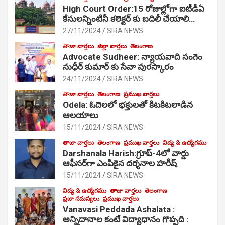
High Court Order:15 రోజుల్లోగా ఐటీడీఏ
కేసులన్నింటినీ కలెక్టర్ కు బదిలీ చేయాలి…
27/11/2024
SIRA NEWS
తాజా వార్తలు
జిల్లా వార్తలు
తెలంగాణ
Advocate Sudheer: న్యాయవాది సంగెం
సుధీర్ కుమార్ కు సేవా పురస్కారం
24/11/2024
SIRA NEWS
తాజా వార్తలు
తెలంగాణ
ప్రముఖ వార్తలు
Odela: ఓదెల‌లో భక్తులతో కిటకిటలాడిన
ఆల‌యాలు
15/11/2024
SIRA NEWS
తాజా వార్తలు
తెలంగాణ
ప్రముఖ వార్తలు
విద్య & ఉద్యోగము
Darshanala Harish:గ్రూప్-4లో వార్డు
ఆఫీసర్‌గా ఎంపికైన దర్శనాల హరీష్
15/11/2024
SIRA NEWS
విద్య & ఉద్యోగము
తాజా వార్తలు
తెలంగాణ
ప్రజా సమస్యలు
ప్రముఖ వార్తలు
Vanavasi Peddada Ashalata :
అన్నిదానాల కంటే విద్యాధానం గొప్పది :