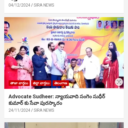
04/12/2024
SIRA NEWS
తాజా వార్తలు
జిల్లా వార్తలు
తెలంగాణ
Advocate Sudheer: న్యాయవాది సంగెం సుధీర్
కుమార్ కు సేవా పురస్కారం
24/11/2024
SIRA NEWS