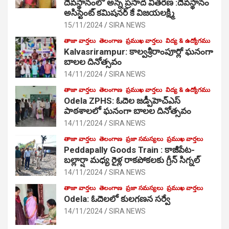
దేవస్థానంలో అన్న ప్రసాద వితరణ :దేవస్థానం
అసిస్టెంట్ కమిషనర్ కే విజయలక్ష్మి
15/11/2024
SIRA NEWS
తాజా వార్తలు
తెలంగాణ
ప్రముఖ వార్తలు
విద్య & ఉద్యోగము
Kalvasrirampur: కాల్వశ్రీరాంపూర్లో ఘనంగా
బాలల దినోత్సవం
14/11/2024
SIRA NEWS
తాజా వార్తలు
తెలంగాణ
ప్రముఖ వార్తలు
విద్య & ఉద్యోగము
Odela ZPHS: ఓదెల జ‌డ్పీహెచ్ఎస్
పాఠ‌శాల‌లో ఘనంగా బాలల దినోత్సవం
14/11/2024
SIRA NEWS
తాజా వార్తలు
తెలంగాణ
ప్రజా సమస్యలు
ప్రముఖ వార్తలు
Peddapally Goods Train : కాజీపేట-
బల్లార్షా మధ్య రైళ్ల రాకపోకలకు గ్రీన్ సిగ్నల్
14/11/2024
SIRA NEWS
తాజా వార్తలు
తెలంగాణ
ప్రజా సమస్యలు
ప్రముఖ వార్తలు
Odela: ఓదెలలో కులగణన సర్వే
14/11/2024
SIRA NEWS