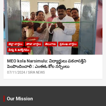
జిల్లా వార్తలు
తాజా వార్తలు
తెలంగాణ
ప్రముఖ వార్తలు
విద్య & ఉద్యోగము
MEO kola Narsimulu: విద్యార్థులు పఠ‌నాసక్తిని
పెంపొందించాలి : ఎంఈఓ కోల నర్సింలు
07/11/2024
SIRA NEWS
Our Mission