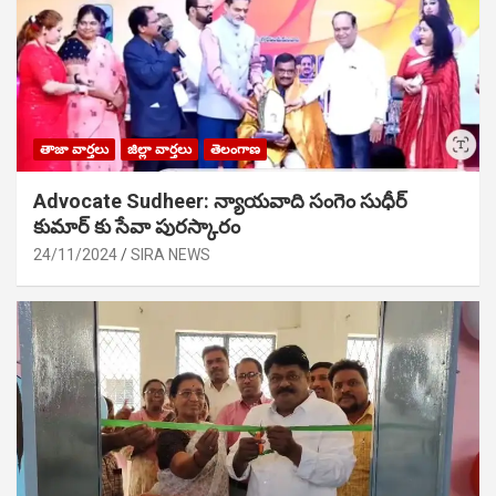
తాజా వార్తలు
జిల్లా వార్తలు
తెలంగాణ
Advocate Sudheer: న్యాయవాది సంగెం సుధీర్
కుమార్ కు సేవా పురస్కారం
24/11/2024
SIRA NEWS