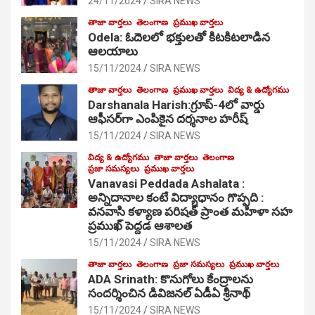
24/11/2024
SIRA NEWS
తాజా వార్తలు
తెలంగాణ
ప్రముఖ వార్తలు
Odela: ఓదెల‌లో భక్తులతో కిటకిటలాడిన
ఆల‌యాలు
15/11/2024
SIRA NEWS
తాజా వార్తలు
తెలంగాణ
ప్రముఖ వార్తలు
విద్య & ఉద్యోగము
Darshanala Harish:గ్రూప్-4లో వార్డు
ఆఫీసర్‌గా ఎంపికైన దర్శనాల హరీష్
15/11/2024
SIRA NEWS
విద్య & ఉద్యోగము
తాజా వార్తలు
తెలంగాణ
ప్రజా సమస్యలు
ప్రముఖ వార్తలు
Vanavasi Peddada Ashalata :
అన్నిదానాల కంటే విద్యాధానం గొప్పది :
వనవాసి కళ్యాణ పరిషత్ ప్రాంత మహిళా సహ
ప్రముఖ్ పెద్దడ ఆశాలత
15/11/2024
SIRA NEWS
తాజా వార్తలు
తెలంగాణ
ప్రజా సమస్యలు
ప్రముఖ వార్తలు
ADA Srinath: కొనుగోలు కేంద్రాల‌ను
సంద‌ర్శించిన డివిజనల్ ఏడీఏ శ్రీనాథ్
15/11/2024
SIRA NEWS