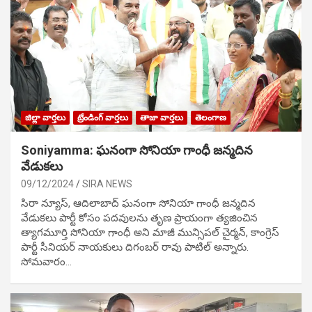
జిల్లా వార్తలు
ట్రేండింగ్ వార్తలు
తాజా వార్తలు
తెలంగాణ
Soniyamma: ఘ‌నంగా సోనియా గాంధీ జ‌న్మ‌దిన
వేడుక‌లు
09/12/2024
SIRA NEWS
సిరా న్యూస్, ఆదిలాబాద్ ఘ‌నంగా సోనియా గాంధీ జ‌న్మ‌దిన
వేడుక‌లు పార్టీ కోసం ప‌ద‌వుల‌ను తృణ ప్రాయంగా త్య‌జించిన
త్యాగమూర్తి సోనియా గాంధీ అని మాజీ మున్సిప‌ల్ చైర్మ‌న్, కాంగ్రెస్
పార్టీ సీనియ‌ర్ నాయ‌కులు దిగంబ‌ర్ రావు పాటిల్ అన్నారు.
సోమవారం…