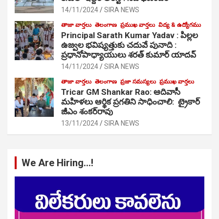
14/11/2024
SIRA NEWS
తాజా వార్తలు
తెలంగాణ
ప్రముఖ వార్తలు
విద్య & ఉద్యోగము
Principal Sarath Kumar Yadav : పిల్లల
ఉజ్వల భవిష్యత్తుకు చదువే పునాది :
ప్రధానోపాధ్యాయులు శరత్ కుమార్ యాదవ్
14/11/2024
SIRA NEWS
తాజా వార్తలు
తెలంగాణ
ప్రజా సమస్యలు
ప్రముఖ వార్తలు
Tricar GM Shankar Rao: ఆదివాసీ
మహిళలు ఆర్థిక ప్రగతిని సాధించాలి: ట్రైకార్
జీఎం శంకర్‌రావు
13/11/2024
SIRA NEWS
We Are Hiring…!