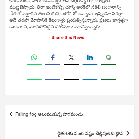
ఇంకేముంది, వారు అడిగినట్టు తన దగ్గరున్న రూ. 9 లక్షలు
ముట్టజెప్పాడు. తీరా ఇంటికొచ్చి చూస్తే అరకిలో నకిలీ బంగారాన్ని
చేతిలో పెట్టారని తెలుసుకుని లబోదిబో అన్నాడు. ఇప్పుడూ సరిగ్గా
అదే తరహా మోసానికి కేటుగాళ్లు ప్రయత్నిస్తున్నారు. ప్రజలు జాగ్రత్తగా
ఉండాలని, మోసపోవద్దని పోలీసులు సూచిస్తున్నారు
Share this News…
Post
Falling fog అలుముకున్న పొగమంచు
navigation
రైతులకు పంట నష్టం చెల్లిపులకు ప్లాన్