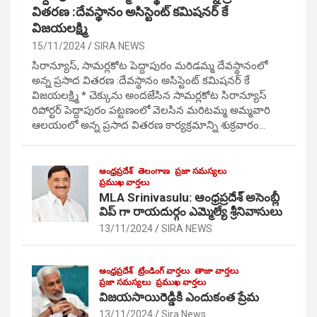
వితరణ :దేవస్థానం అసిస్టెంట్ కమిషనర్ కే
విజయలక్ష్మి
15/11/2024
SIRA NEWS
సిరాన్యూస్, సామర్లకోట పెద్దాపురం మరిడమ్మ దేవస్థానంలో
అన్న ప్రసాద వితరణ :దేవస్థానం అసిస్టెంట్ కమిషనర్ కే
విజయలక్ష్మి * చెక్కును అందజేసిన సామర్లకోట సిరాన్యూస్
రిపోర్టర్ పెద్దాపురం పట్టణంలో వెలసిన మరిటమ్మ అమ్మవారి
ఆలయంలో అన్న ప్రసాద వితరణ కార్యక్రమాన్ని శుక్రవారం…
ఆంధ్రప్రదేశ్
తెలంగాణ
ప్రజా సమస్యలు
ప్రముఖ వార్తలు
MLA Srinivasulu: ఆంధ్రప్రదేశ్ అసెంబ్లీ
విప్ గా రాయదుర్గం ఎమ్మెల్యే శ్రీనివాసులు
13/11/2024
SIRA NEWS
ఆంధ్రప్రదేశ్
ట్రేండింగ్ వార్తలు
తాజా వార్తలు
ప్రజా సమస్యలు
ప్రముఖ వార్తలు
విజయసాయిరెడ్డికి ఎందుకంత ప్రేమ
13/11/2024
Sira News