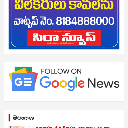
తెలంగాణ
జిల్లా వార్తలు
ట్రేండింగ్ వార్తలు
తాజా వార్తలు
తెలంగాణ