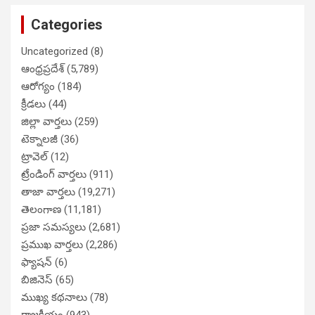
Categories
Uncategorized
(8)
ఆంధ్రప్రదేశ్
(5,789)
ఆరోగ్యం
(184)
క్రీడలు
(44)
జిల్లా వార్తలు
(259)
టెక్నాలజీ
(36)
ట్రావెల్
(12)
ట్రేండింగ్ వార్తలు
(911)
తాజా వార్తలు
(19,271)
తెలంగాణ
(11,181)
ప్రజా సమస్యలు
(2,681)
ప్రముఖ వార్తలు
(2,286)
ఫ్యాషన్
(6)
బిజినెస్
(65)
ముఖ్య కథనాలు
(78)