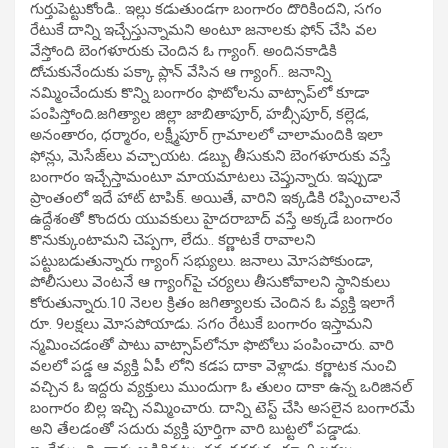
గుర్తుపెట్టుకోండి.. ఇల్లు కడుతుండగా బంగారం దొరికిందని, సగం
రేటుకే దాన్ని ఇచ్చేస్తున్నామని అంటూ జనాలకు ఫోన్‌ చేసి వల
వేస్తోంది బెంగళూరుకు చెందిన ఓ గ్యాంగ్‌. అందినకాడికి
దోచుకునేందుకు పక్కా ప్లాన్‌ వేసిన ఆ గ్యాంగ్‌.. జనాన్ని
నమ్మించేందుకు కొన్ని బంగారం ఫొటోలను వాట్సాప్‌లో కూడా
పంపిస్తోంది.జగిత్యాల జిల్లా జాబితాపూర్, హబ్సీపూర్, కల్లెడ,
అనంతారం, ధర్మారం, లక్ష్మీపూర్ గ్రామాలలో చాలామందికి ఇలా
ఫోన్లు, మెసేజ్‌లు వచ్చాయట. డబ్బు తీసుకుని బెంగళూరుకు వస్తే
బంగారం ఇచ్చేస్తామంటూ మాయమాటలు చెప్తున్నారు. ఇప్పుడా
ప్రాంతంలో ఇదే హాట్‌ టాపిక్‌. అయితే, వారిని ఇక్కడికి రప్పించాలనే
ఉద్దేశంతో కొందరు యువకులు హైదరాబాద్‌ వస్తే అక్కడే బంగారం
కొనుక్కుంటామని చెప్పగా, లేదు.. కర్ణాటకే రావాలని
పట్టుబడుతున్నారు గ్యాంగ్‌ సభ్యులు. జనాలు మోసపోకుండా,
పోలీసులు వెంటనే ఆ గ్యాంగ్‌పై చర్యలు తీసుకోవాలని స్థానికులు
కోరుతున్నారు.10 నెలల క్రితం జగిత్యాలకు చెందిన ఓ వ్యక్తి ఇలాగే
రూ. 9లక్షలు మోసపోయాడు. సగం రేటుకే బంగారం ఇస్తామని
న్మమించడంతో పాటు వాట్సాప్‌లోనూ ఫొటోలు పంపించారు. వారి
వలలో పడ్డ ఆ వ్యక్తి ఏపీ లోని కడప దాకా వెళ్లాడు. కర్ణాటక నుంచి
వచ్చిన ఓ ఇద్దరు వ్యక్తులు ముందుగా ఓ తులం దాకా ఉన్న ఒరిజినల్‌
బంగారం బిల్ల ఇచ్చి నమ్మించారు. దాన్ని టెస్ట్‌ చేసి అసలైన బంగారమే
అని తేలడంతో సదురు వ్యక్తి పూర్తిగా వారి బుట్టలో పడ్డాడు.