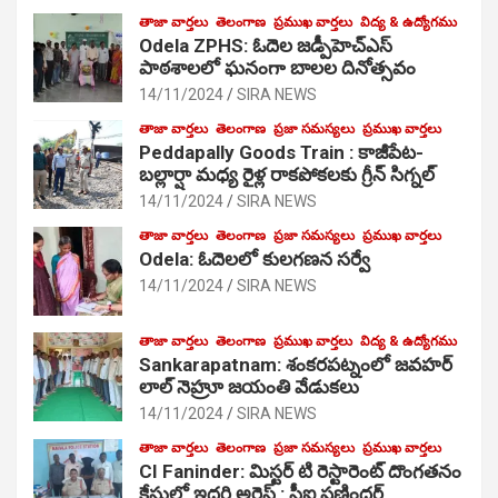
తాజా వార్తలు
తెలంగాణ
ప్రముఖ వార్తలు
విద్య & ఉద్యోగము
Odela ZPHS: ఓదెల జ‌డ్పీహెచ్ఎస్
పాఠ‌శాల‌లో ఘనంగా బాలల దినోత్సవం
14/11/2024
SIRA NEWS
తాజా వార్తలు
తెలంగాణ
ప్రజా సమస్యలు
ప్రముఖ వార్తలు
Peddapally Goods Train : కాజీపేట-
బల్లార్షా మధ్య రైళ్ల రాకపోకలకు గ్రీన్ సిగ్నల్
14/11/2024
SIRA NEWS
తాజా వార్తలు
తెలంగాణ
ప్రజా సమస్యలు
ప్రముఖ వార్తలు
Odela: ఓదెలలో కులగణన సర్వే
14/11/2024
SIRA NEWS
తాజా వార్తలు
తెలంగాణ
ప్రముఖ వార్తలు
విద్య & ఉద్యోగము
Sankarapatnam: శంకరపట్నంలో జవహర్
లాల్ నెహ్రూ జయంతి వేడుకలు
14/11/2024
SIRA NEWS
తాజా వార్తలు
తెలంగాణ
ప్రజా సమస్యలు
ప్రముఖ వార్తలు
CI Faninder: మిస్టర్ టి రెస్టారెంట్ దొంగతనం
కేసులో ఇద్దరి అరెస్ట్ : సీఐ ఫణిందర్