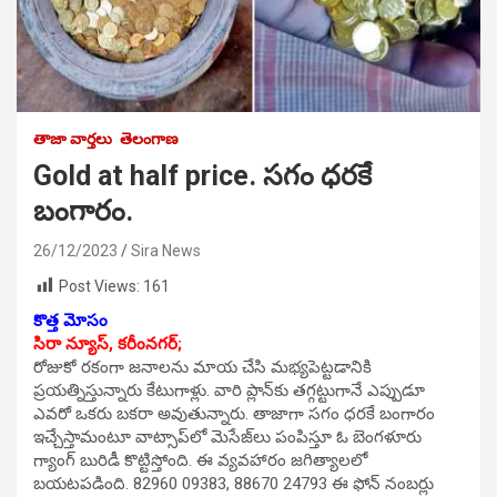
తాజా వార్తలు
తెలంగాణ
Gold at half price. సగం ధరకే
బంగారం.
26/12/2023
Sira News
Post Views:
161
కొత్త మోసం
సిరా న్యూస్, కరీంనగర్;
రోజుకో రకంగా జనాలను మాయ చేసి మభ్యపెట్టడానికి
ప్రయత్నిస్తున్నారు కేటుగాళ్లు. వారి ప్లాన్‌కు తగ్గట్టుగానే ఎప్పుడూ
ఎవరో ఒకరు బకరా అవుతున్నారు. తాజాగా సగం ధరకే బంగారం
ఇచ్చేస్తామంటూ వాట్సాప్‌లో మెసేజ్‌లు పంపిస్తూ ఓ బెంగళూరు
గ్యాంగ్‌ బురిడీ కొట్టిస్తోంది. ఈ వ్యవహారం జగిత్యాలలో
బయటపడింది. 82960 09383, 88670 24793 ఈ ఫోన్ నంబర్లు