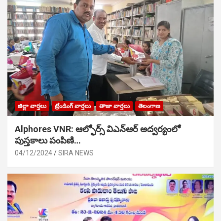
జిల్లా వార్తలు
ట్రేండింగ్ వార్తలు
తాజా వార్తలు
తెలంగాణ
Alphores VNR: ఆల్ఫోర్స్ విఎన్ఆర్ అద్వర్యంలో
పుస్తకాలు పంపిణి…
04/12/2024
SIRA NEWS