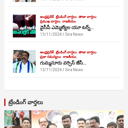
ఆంధ్రప్రదేశ్
ట్రేండింగ్ వార్తలు
తాజా వార్తలు
ప్రముఖ వార్తలు
రాజకీయం
వైసీపీ ఎమ్మెల్యేల యూ టర్న్…
13/11/2024
Sira News
ఆంధ్రప్రదేశ్
ట్రేండింగ్ వార్తలు
తాజా వార్తలు
ప్రజా సమస్యలు
రాజకీయం
గుమ్మనూరు వర్సెస్ జేసీ…
13/11/2024
Sira News
ట్రేండింగ్ వార్తలు