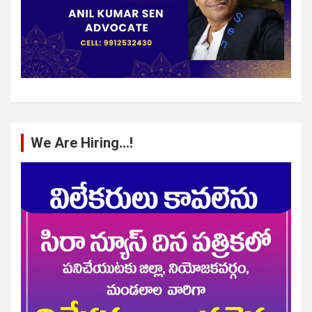
We Are Hiring…!