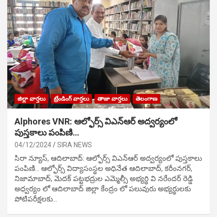
జిల్లా వార్తలు
ట్రేండింగ్ వార్తలు
తాజా వార్తలు
తెలంగాణ
Alphores VNR: ఆల్ఫోర్స్ విఎన్ఆర్ అద్వర్యంలో
పుస్తకాలు పంపిణి…
04/12/2024
SIRA NEWS
సిరా న్యూస్, ఆదిలాబాద్: ఆల్ఫోర్స్ విఎన్ఆర్ అద్వర్యంలో పుస్తకాలు
పంపిణి… ఆల్ఫోర్స్ విద్యాసంస్థల అధినేత ఆదిలాబాద్, కరీంనగర్,
నిజామాబాద్, మెదక్ పట్టభద్రుల ఎమ్మెల్సీ అభ్యర్థి వి నరేందర్ రెడ్డి
అధ్వర్యం లో ఆదిలాబాద్ జిల్లా కేంద్రం లో పలువురు అభ్యర్థులకు
పోటిప‌రీక్ష‌ల‌కు…