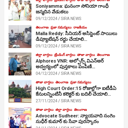
Soniyamma: ఘ‌నంగా సోనియా గాంధీ
జ‌న్మ‌దిన వేడుక‌లు
09/12/2024
SIRA NEWS
తెలంగాణ
ప్రజా సమస్యలు
రాజకీయం
Malla Reddy: సీనియర్ అసిస్టెంట్ సాయిలు
డిప్యూటేషన్ రద్దు చేయాలి…
09/12/2024
SIRA NEWS
జిల్లా వార్తలు
ట్రేండింగ్ వార్తలు
తాజా వార్తలు
తెలంగాణ
Alphores VNR: ఆల్ఫోర్స్ విఎన్ఆర్
అద్వర్యంలో పుస్తకాలు పంపిణి…
04/12/2024
SIRA NEWS
తాజా వార్తలు
తెలంగాణ
ప్రజా సమస్యలు
High Court Order:15 రోజుల్లోగా ఐటీడీఏ
కేసులన్నింటినీ కలెక్టర్ కు బదిలీ చేయాలి…
27/11/2024
SIRA NEWS
తాజా వార్తలు
జిల్లా వార్తలు
తెలంగాణ
Advocate Sudheer: న్యాయవాది సంగెం
సుధీర్ కుమార్ కు సేవా పురస్కారం