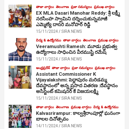
తాజా వార్తలు
తెలంగాణ
ప్రజా సమస్యలు
ప్రముఖ వార్తలు
EX MLA Dasari Manohar Reddy: శ్రీ లక్ష్మీ
నరసింహ స్వామిని దర్శించుకున్నమాజీ
ఎమ్మెల్యే దాసరి మనోహర్ రెడ్డి
15/11/2024
SIRA NEWS
విద్య & ఉద్యోగము
తాజా వార్తలు
తెలంగాణ
ప్రముఖ వార్తలు
Veeramushti Ramesh: మూడు ప్రభుత్వ
ఉద్యోగాలు సాధించిన వీరముష్టి రమేష్
15/11/2024
SIRA NEWS
ఆంధ్రప్రదేశ్
తాజా వార్తలు
ప్రజా సమస్యలు
ప్రముఖ వార్తలు
Assistant Commissioner K
Vijayalakshmi: పెద్దాపురం మరిడమ్మ
దేవస్థానంలో అన్న ప్రసాద వితరణ :దేవస్థానం
అసిస్టెంట్ కమిషనర్ కే విజయలక్ష్మి
15/11/2024
SIRA NEWS
తాజా వార్తలు
తెలంగాణ
ప్రముఖ వార్తలు
విద్య & ఉద్యోగము
Kalvasrirampur: కాల్వశ్రీరాంపూర్లో ఘనంగా
బాలల దినోత్సవం
14/11/2024
SIRA NEWS