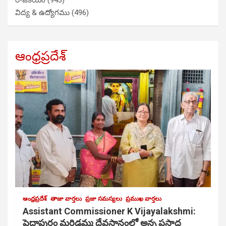
రాజకీయం
(943)
విద్య & ఉద్యోగము
(496)
ఆంధ్రప్రదేశ్
ఆంధ్రప్రదేశ్
తాజా వార్తలు
ప్రజా సమస్యలు
ప్రముఖ వార్తలు
Assistant Commissioner K Vijayalakshmi:
పెద్దాపురం మరిడమ్మ దేవస్థానంలో అన్న ప్రసాద