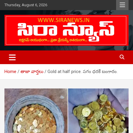
Skip
Thursday, August 6, 2026
to
content
Telugu Online News Daily
SIRA NEWS
Home
తాజా వార్తలు
Gold at half price. సగం ధరకే బంగారం.