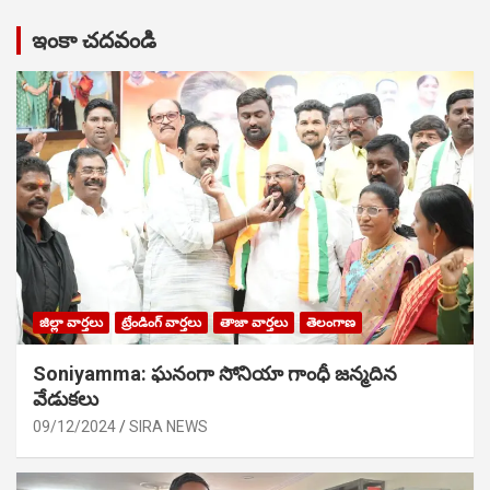
ఇంకా చదవండి
జిల్లా వార్తలు
ట్రేండింగ్ వార్తలు
తాజా వార్తలు
తెలంగాణ
Soniyamma: ఘ‌నంగా సోనియా గాంధీ జ‌న్మ‌దిన
వేడుక‌లు
09/12/2024
SIRA NEWS