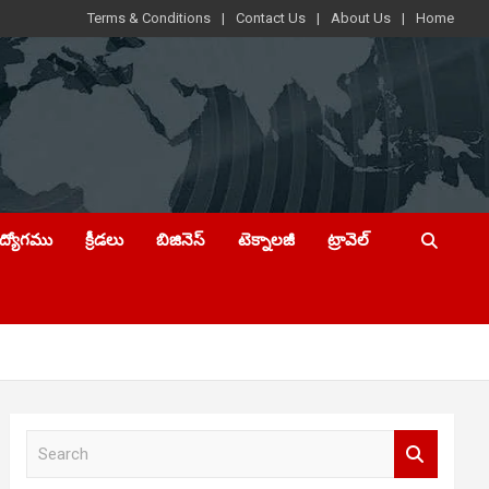
Terms & Conditions
Contact Us
About Us
Home
ఉద్యోగము
క్రీడలు
బిజినెస్
టెక్నాలజీ
ట్రావెల్
S
e
a