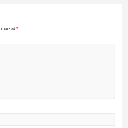
re marked
*