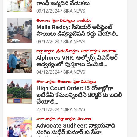
గాంధీ జ‌న్మ‌దిన వేడుక‌లు
09/12/2024
SIRA NEWS
తెలంగాణ
ప్రజా సమస్యలు
రాజకీయం
Malla Reddy: సీనియర్ అసిస్టెంట్
సాయిలు డిప్యూటేషన్ రద్దు చేయాలి…
09/12/2024
SIRA NEWS
జిల్లా వార్తలు
ట్రేండింగ్ వార్తలు
తాజా వార్తలు
తెలంగాణ
Alphores VNR: ఆల్ఫోర్స్ విఎన్ఆర్
అద్వర్యంలో పుస్తకాలు పంపిణి…
04/12/2024
SIRA NEWS
తాజా వార్తలు
తెలంగాణ
ప్రజా సమస్యలు
High Court Order:15 రోజుల్లోగా
ఐటీడీఏ కేసులన్నింటినీ కలెక్టర్ కు బదిలీ
చేయాలి…
27/11/2024
SIRA NEWS
తాజా వార్తలు
జిల్లా వార్తలు
తెలంగాణ
Advocate Sudheer: న్యాయవాది
సంగెం సుధీర్ కుమార్ కు సేవా