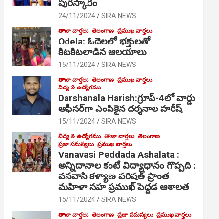
పురస్కారం
24/11/2024
SIRA NEWS
తాజా వార్తలు
తెలంగాణ
ప్రముఖ వార్తలు
Odela: ఓదెల‌లో భక్తులతో
కిటకిటలాడిన ఆల‌యాలు
15/11/2024
SIRA NEWS
తాజా వార్తలు
తెలంగాణ
ప్రముఖ వార్తలు
విద్య & ఉద్యోగము
Darshanala Harish:గ్రూప్-4లో వార్డు
ఆఫీసర్‌గా ఎంపికైన దర్శనాల హరీష్
15/11/2024
SIRA NEWS
విద్య & ఉద్యోగము
తాజా వార్తలు
తెలంగాణ
ప్రజా సమస్యలు
ప్రముఖ వార్తలు
Vanavasi Peddada Ashalata :
అన్నిదానాల కంటే విద్యాధానం గొప్పది :
వనవాసి కళ్యాణ పరిషత్ ప్రాంత
మహిళా సహ ప్రముఖ్ పెద్దడ ఆశాలత
15/11/2024
SIRA NEWS
తాజా వార్తలు
తెలంగాణ
ప్రజా సమస్యలు
ప్రముఖ వార్తలు