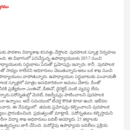
యోగము
ుకు పాఠశాల విద్యాశాఖ కసరత్తు చేస్తోంది. పురపాలక స్కూళ్ల నిర్వహణ
ింది. ఈ విభాగంలో పనిచేస్తున్న ఉపాధ్యాయులకు 2017 నుంచి
ాధ్యాయులకు సర్దుబాటు పేరుతో ప్రమోషన్లు ఇచ్చారు. కానీ.. పురపాలక
టంతో సాధ్యం కాలేదని అధికారులు చెబుతున్నారు.అటు ఒక శాఖ నుంచి
పాధ్యాయులు వాపోతున్నారు. ఉపాధ్యాయుల సర్దుబాటుకు పంచాయతీ
పాలక స్కూళ్లలో మాత్రం అనధికారికంగా అమలు చేశారు. దీంతో
కి ప్రత్యేకంగా ఎంఈవో, డీఈవో, డైరెక్టర్ వంటి వ్యవస్థ లేదు.
ున్నారు.పదోన్నతుల్లో మెరిట్, రిజర్వేషన్లు పాటించాలని పురపాలక
కువగా ఉన్నాయి. అదే సమయంలో టీచర్ల కొరత కూడా ఉంది. ఇటీవల
ించారు. ఈ నేపథ్యంలో.. తమకు ప్రమోషన్లు కల్పించాలని పురపాలక
 ప్రారంభించింది. ప్రభుత్వంతో మాట్లాడి.. పదోన్నతులు కల్పిస్తామని
గా విద్యా శాఖ అధికారులు బ‌దిలీ అయ్యారు. 21 జిల్లాలకు
 ఉత్వ‌ర్వులు జారీ చేసింది. మ‌రోవైపు ఉపాధ్యాయ బ‌దిలీలు ప్ర‌క్రియ