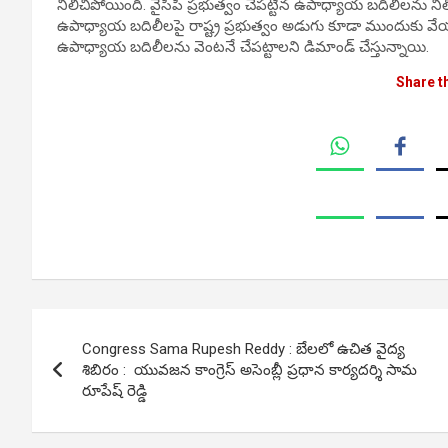
నిలిచిపోయింది. వైసీపీ ప్ర‌భుత్వం చేప‌ట్టిన ఉపాధ్యాయ బ‌దిలీల‌ను నిలిప
ఉపాధ్యాయ బ‌దిలీల‌పై రాష్ట్ర ప్ర‌భుత్వం అడుగు కూడా ముందుకు వే
ఉపాధ్యాయ బ‌దిలీలను వెంట‌నే చేప‌ట్టాల‌ని డిమాండ్ చేస్తున్నాయి.
Share t
Post
Congress Sama Rupesh Reddy : బేల‌లో ఉచిత వైద్య
navigation
శిబిరం : యువజన కాంగ్రెస్ అసెంబ్లీ ప్రధాన కార్యదర్శి సామ
రూపేష్ రెడ్డి