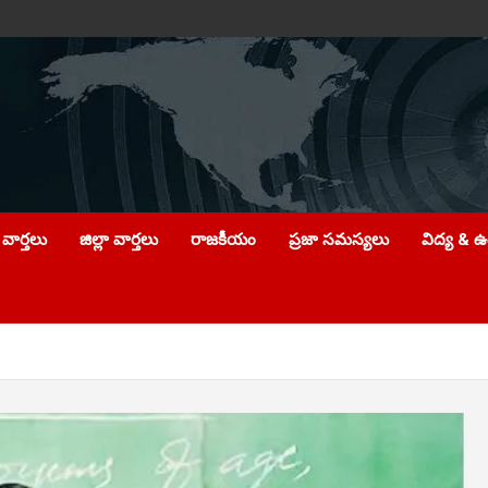
వార్తలు
జిల్లా వార్తలు
రాజకీయం
ప్రజా సమస్యలు
విద్య & 