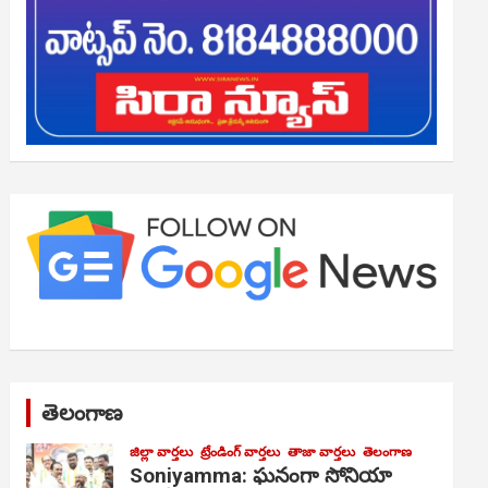
తెలంగాణ
జిల్లా వార్తలు
ట్రేండింగ్ వార్తలు
తాజా వార్తలు
తెలంగాణ
Soniyamma: ఘ‌నంగా సోనియా