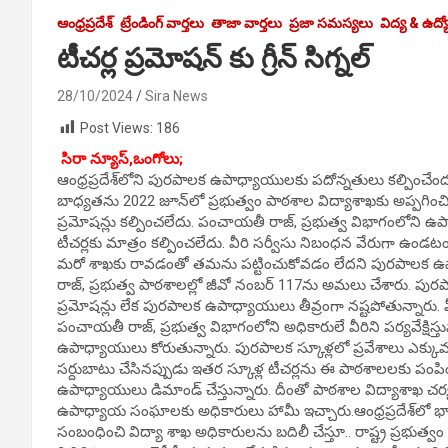
ఆంధ్రప్రదేశ్
ట్రేండింగ్ వార్తలు
తాజా వార్తలు
ప్రజా సమస్యలు
విద్య & ఉద్
టీచర్ల ప్రమోషన్ కు గ్రీన్ సిగ్నల్
28/10/2024
Sira News
Post Views:
186
సిరా న్యూస్,ఒంగోలు;
ఆంధ్రప్రదేశ్‌లోని పురపాలక ఉపాధ్యాయులకు పదోన్నతులు కల్పించేంద
బాధ్యతను 2022 జూన్‌లో ప్రభుత్వం పాఠశాల విద్యాశాఖకు అప్పగించ
ప్రమోషన్లు కల్పించలేదు. పంచాయతీ రాజ్, ప్రభుత్వ విభాగంలోని ఉప
టీచర్లకు మాత్రం కల్పించలేదు. వీరి సర్వీసు నిబంధన వేరుగా ఉండ
మరో శాఖకు రావడంతో తమను పట్టించుకోవడం లేదని పురపాలక ఉ
రాజ్, ప్రభుత్వ పాఠశాలల్లో జీవో నంబర్ 117ను అమలు చేశారు. పుర
ప్రమోషన్లు లేక పురపాలక ఉపాధ్యాయులు తీవ్రంగా నష్టపోతున్నారు. వీరి
పంచాయతీ రాజ్, ప్రభుత్వ విభాగంలోని అధికారులే వీరిని పర్యవేక్షిస్త
ఉపాధ్యాయులు కోరుతున్నారు. పురపాలక స్కూళ్లలో ప్రవేశాలు ఎక్
సర్దుబాటు చేసినప్పుడు ఇతర స్కూళ్ల టీచర్లను ఈ పాఠశాలలకు పంప
ఉపాధ్యాయులు డిమాండ్ చేస్తున్నారు. దీంతో పాఠశాల విద్యాశాఖ చర్యలు
ఉపాధ్యాయ సంఘాలకు అధికారులు హామీ ఇచ్చారు.ఆంధ్రప్రదేశ్‌లో భారీ
సంబంధించి విద్యా శాఖ అధికారులను బ‌దిలీ చేస్తూ.. రాష్ట్ర ప్ర‌భుత్వం