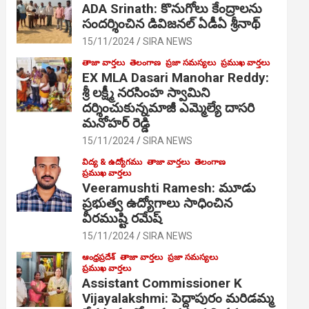
ADA Srinath: కొనుగోలు కేంద్రాల‌ను
సంద‌ర్శించిన డివిజనల్ ఏడీఏ శ్రీనాథ్
15/11/2024
SIRA NEWS
తాజా వార్తలు
తెలంగాణ
ప్రజా సమస్యలు
ప్రముఖ వార్తలు
EX MLA Dasari Manohar Reddy:
శ్రీ లక్ష్మీ నరసింహ స్వామిని
దర్శించుకున్నమాజీ ఎమ్మెల్యే దాసరి
మనోహర్ రెడ్డి
15/11/2024
SIRA NEWS
విద్య & ఉద్యోగము
తాజా వార్తలు
తెలంగాణ
ప్రముఖ వార్తలు
Veeramushti Ramesh: మూడు
ప్రభుత్వ ఉద్యోగాలు సాధించిన
వీరముష్టి రమేష్
15/11/2024
SIRA NEWS
ఆంధ్రప్రదేశ్
తాజా వార్తలు
ప్రజా సమస్యలు
ప్రముఖ వార్తలు
Assistant Commissioner K
Vijayalakshmi: పెద్దాపురం మరిడమ్మ