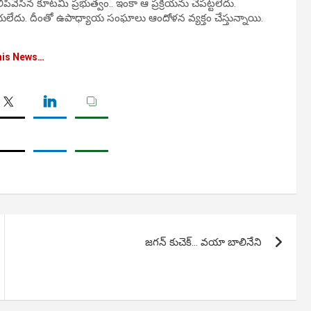
ివేసిన కూట‌మి ప్ర‌భుత్వం.. ఇంకా ఆ ప్ర‌క్రియ‌ను చేప‌ట్ట‌లేదు.
య‌లేదు. దీంతో ఉపాధ్యాయ సంఘాలు ఆందోళ‌న వ్య‌క్తం చేస్తున్నాయి.
his News…
జగన్ కుచెక్… వయా బాలినేని