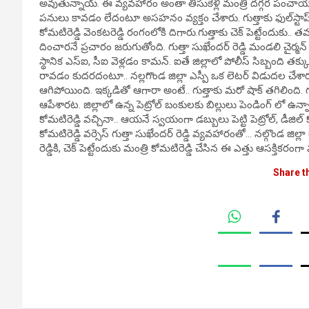
అవుతున్నాయ్. ఈ వ్యవహారం అంతా తీసుకెళ్లి మంత్రి దగ్గర పంచాయతీ పె
పనులు కావడం లేదంటూ అసహనం వ్యక్తం చేశారు. గుత్తాకు ఫుల్‌స్టాప్‌
కోమటిరెడ్డి వెంకటరెడ్డి రంగంలోకి దిగారు.గుత్తాకు చెక్ పెట్టేందుకు.. 
దించారనే ప్రచారం జరుగుతోంది. గుత్తా సుఖేందర్ రెడ్డి మండలి చైర్మన్
స్థానిక ఎస్ఐ, సీఐ వెళ్లడం కామన్. ఐతే జిల్లాలో పోలీస్ సిబ్బంది త
రావడం కుదరదంటూ.. నల్లగొండ జిల్లా ఎస్పీ ఒక లెటర్ విడుదల చేశారు.
ఆగిపోయింది. ఇక్కడితో ఆగారా అంటే.. గుత్తాకు మరో షాక్ తగిలింది. 
ఆపేశారట. జిల్లాలో ఉన్న పెట్రోల్ బంకులకు బిల్లులు పెండింగ్ లో ఉన్న
కోమటిరెడ్డి వచ్చినా.. ఆయనే స్వయంగా డబ్బులు పెట్టి పెట్రోల్, డీజ
కోమటిరెడ్డి వర్సెస్ గుత్తా సుఖేందర్ రెడ్డి వ్యవహారంతో… నల్గొండ 
రెడ్డికి, చెక్ పెట్టేందుకు మంత్రి కోమటిరెడ్డి చేసిన ఈ ఎత్తు ఆసక్తికరంగా
Share t