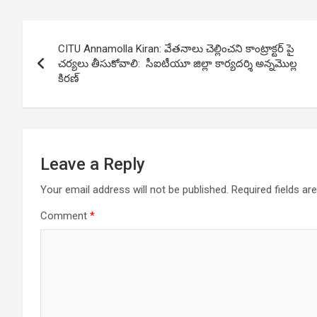
Post
CITU Annamolla Kiran: వేతనాలు చెల్లించని కాంట్రాక్టర్ పై
navigation
చర్యలు తీసుకోవాలి: సీఐటీయూ జిల్లా కార్యదర్శి అన్నమొల్ల
కిరణ్
Leave a Reply
Your email address will not be published.
Required fields a
Comment
*