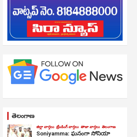
తెలంగాణ
జిల్లా వార్తలు
ట్రేండింగ్ వార్తలు
తాజా వార్తలు
తెలంగాణ
Soniyamma: ఘ‌నంగా సోనియా