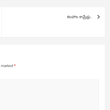
కలహాల కామ్రేడ్లు…
re marked
*