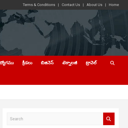
Terms & Conditions
Contact Us
About Us
Home
ఉద్యోగము
క్రీడలు
బిజినెస్
టెక్నాలజీ
ట్రావెల్
S
e
a