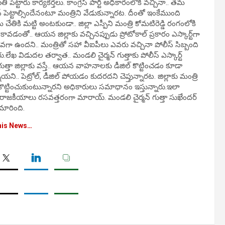
ట్టారు కార్యకర్తలు. కాంగ్రెస్ పార్టీ అధికారంలోకి వచ్చినా.. తమ
 పెట్టాల్సిందేనంటూ మంత్రిని వేడుకున్నారట. దీంతో ఇంకేముంది
తమ చేతికి మట్టి అంటకుండా.. జిల్లా ఎస్పీని మంత్రి కోమటిరెడ్డి రంగంలోకి
 కావడంతో.. ఆయన జిల్లాకు వచ్చినప్పుడు ప్రోటోకాల్ ప్రకారం ఎస్కార్ట్‌గా
క్కువగా ఉందని.. మంత్రితో సహా వీఐపీలు ఎవరు వచ్చినా పోలీస్ సిబ్బంది
లేఖ విడుదల తర్వాత.. మండలి చైర్మన్ గుత్తాకు పోలీస్ ఎస్కార్ట్
గుత్తా జిల్లాకు వస్తే.. ఆయన వాహనాలకు డీజిల్ కొట్టించడం కూడా
ాయని.. పెట్రోల్, డీజిల్ పోయడం కుదరదని చెప్తున్నారట. జిల్లాకు మంత్రి
ిల్ కొట్టించుకుంటున్నారని అధికారులు సమాధానం ఇస్తున్నారు.ఇలా
జిల్లా రాజకీయాలు రసవత్తరంగా మారాయ్. మండలి చైర్మన్ గుత్తా సుఖేందర్
 మారింది.
his News…