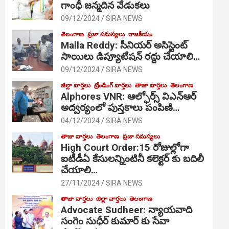
గాంధీ జ‌న్మ‌దిన వేడుక‌లు
09/12/2024
SIRA NEWS
తెలంగాణ
ప్రజా సమస్యలు
రాజకీయం
Malla Reddy: సీనియర్ అసిస్టెంట్
సాయిలు డిప్యూటేషన్ రద్దు చేయాలి…
09/12/2024
SIRA NEWS
జిల్లా వార్తలు
ట్రేండింగ్ వార్తలు
తాజా వార్తలు
తెలంగాణ
Alphores VNR: ఆల్ఫోర్స్ విఎన్ఆర్
అద్వర్యంలో పుస్తకాలు పంపిణి…
04/12/2024
SIRA NEWS
తాజా వార్తలు
తెలంగాణ
ప్రజా సమస్యలు
High Court Order:15 రోజుల్లోగా
ఐటీడీఏ కేసులన్నింటినీ కలెక్టర్ కు బదిలీ
చేయాలి…
27/11/2024
SIRA NEWS
తాజా వార్తలు
జిల్లా వార్తలు
తెలంగాణ
Advocate Sudheer: న్యాయవాది
సంగెం సుధీర్ కుమార్ కు సేవా