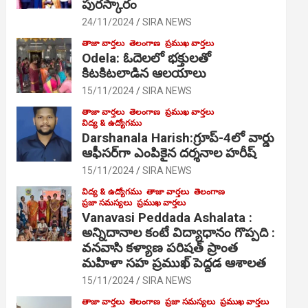
పురస్కారం
24/11/2024
SIRA NEWS
తాజా వార్తలు
తెలంగాణ
ప్రముఖ వార్తలు
Odela: ఓదెల‌లో భక్తులతో
కిటకిటలాడిన ఆల‌యాలు
15/11/2024
SIRA NEWS
తాజా వార్తలు
తెలంగాణ
ప్రముఖ వార్తలు
విద్య & ఉద్యోగము
Darshanala Harish:గ్రూప్-4లో వార్డు
ఆఫీసర్‌గా ఎంపికైన దర్శనాల హరీష్
15/11/2024
SIRA NEWS
విద్య & ఉద్యోగము
తాజా వార్తలు
తెలంగాణ
ప్రజా సమస్యలు
ప్రముఖ వార్తలు
Vanavasi Peddada Ashalata :
అన్నిదానాల కంటే విద్యాధానం గొప్పది :
వనవాసి కళ్యాణ పరిషత్ ప్రాంత
మహిళా సహ ప్రముఖ్ పెద్దడ ఆశాలత
15/11/2024
SIRA NEWS
తాజా వార్తలు
తెలంగాణ
ప్రజా సమస్యలు
ప్రముఖ వార్తలు