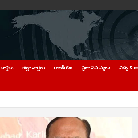
వార్తలు
జిల్లా వార్తలు
రాజకీయం
ప్రజా సమస్యలు
విద్య & 