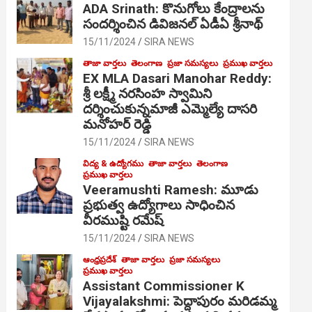
ADA Srinath: కొనుగోలు కేంద్రాల‌ను
సంద‌ర్శించిన డివిజనల్ ఏడీఏ శ్రీనాథ్
15/11/2024
SIRA NEWS
తాజా వార్తలు
తెలంగాణ
ప్రజా సమస్యలు
ప్రముఖ వార్తలు
EX MLA Dasari Manohar Reddy:
శ్రీ లక్ష్మీ నరసింహ స్వామిని
దర్శించుకున్నమాజీ ఎమ్మెల్యే దాసరి
మనోహర్ రెడ్డి
15/11/2024
SIRA NEWS
విద్య & ఉద్యోగము
తాజా వార్తలు
తెలంగాణ
ప్రముఖ వార్తలు
Veeramushti Ramesh: మూడు
ప్రభుత్వ ఉద్యోగాలు సాధించిన
వీరముష్టి రమేష్
15/11/2024
SIRA NEWS
ఆంధ్రప్రదేశ్
తాజా వార్తలు
ప్రజా సమస్యలు
ప్రముఖ వార్తలు
Assistant Commissioner K
Vijayalakshmi: పెద్దాపురం మరిడమ్మ