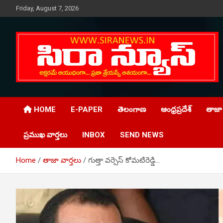
Skip
Friday, August 7, 2026
to
content
Telugu Online News Daily
SIRA NEWS
HOME
E-PAPER
తెలంగాణ
ఆంధ్రప్రదేశ్
తాజా 
ప్రముఖ వార్తలు
INBOX
SEND NEWS
Home
తాజా వార్తలు
గుత్తా వర్సెస్ కోమటిరెడ్డి…