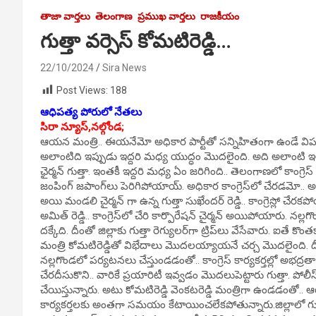
తాజా వార్తలు
తెలంగాణ
ప్రముఖ వార్తలు
రాజకీయం
గుత్తా వర్సెస్ కోమటిరెడ్డి…
22/10/2024
Sira News
Post Views:
188
ఆధిపత్య పోరులో నేతలు
సిరా న్యూస్,నల్గోండ;
ఆయన మంత్రి.. ఈయనేమో అధికార పార్టీతో సన్నిహితంగా ఉండే విపక్ష
అలాంటిది ఇప్పుడు ఇద్దరి మధ్య యుద్ధం మొదలైంది. అది అలాంటి ఇలాం
ఛైర్మన్ గుత్తా. ఇంతకీ ఇద్దరి మధ్య ఏం జరిగింది.. తెలంగాణలో కాం
జంపింగ్ జపాంగ్‌లు పెరిగిపోయాయ్. అధికార కాంగ్రెస్‌లో చేరడమో..
అయి మండలి చైర్మన్ గా ఉన్న గుత్తా సుఖేందర్ రెడ్డి.. కాంగ్రెస్లో
అమిత్ రెడ్డి.. కాంగ్రెస్‌లో చేరి కార్పొరేషన్ చైర్మన్ అయిపోయారు.
దక్కేది. దీంతో జిల్లాకు గుత్తా రెగ్యులర్‌గా ట్రిప్‌లు వేసేవారు. ఐతే కొ
మంత్రి కోమటిరెడ్డితో విభేదాలు మొదలయ్యాయనే చర్చ మొదలైంది. దీంతో 
నల్లగొండలో పర్యటనలు చేస్తుండడంతో.. కాంగ్రెస్ కార్యకర్తల్లో అభద్రత
చేరదీసుకొని.. వారికే ప్రయారిటీ ఇవ్వడం మొదలుపెట్టారు గుత్తా. పోలీస
చేయిస్తున్నారు. అటు కోమటిరెడ్డి వెంకటరెడ్డి మంత్రిగా ఉండడంతో
కార్యకర్తలకు అంతగా సమయం కేటాయించలేకపోతున్నారు.జిల్లాలో గుత్త