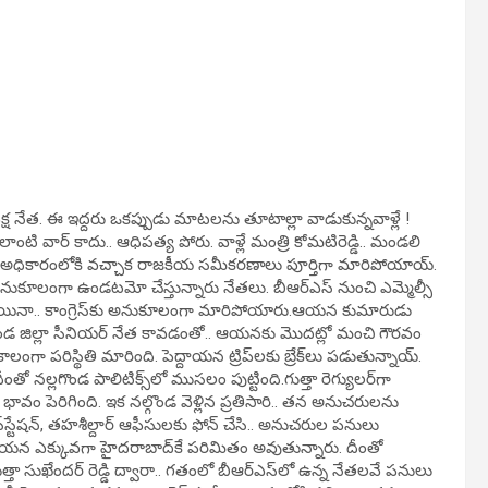
 నేత. ఈ ఇద్దరు ఒకప్పుడు మాటలను తూటాల్లా వాడుకున్నవాళ్లే !
టి వార్ కాదు.. ఆధిపత్య పోరు. వాళ్లే మంత్రి కోమటిరెడ్డి.. మండలి
గ్రెస్ అధికారంలోకి వచ్చాక రాజకీయ సమీకరణాలు పూర్తిగా మారిపోయాయ్.
 అనుకూలంగా ఉండటమో చేస్తున్నారు నేతలు. బీఆర్ఎస్ నుంచి ఎమ్మెల్సీ
 చేరకపోయినా.. కాంగ్రెస్‌కు అనుకూలంగా మారిపోయారు.ఆయన కుమారుడు
 నల్లగొండ జిల్లా సీనియర్ నేత కావడంతో.. ఆయనకు మొదట్లో మంచి గౌరవం
ంతకాలంగా పరిస్థితి మారింది. పెద్దాయన ట్రిప్‌లకు బ్రేక్‌లు పడుతున్నాయ్.
నల్లగొండ పాలిటిక్స్‌లో ముసలం పుట్టింది.గుత్తా రెగ్యులర్‌గా
ా భావం పెరిగింది. ఇక నల్గొండ వెళ్లిన ప్రతిసారి.. తన అనుచరులను
్‌స్టేషన్‌, తహశీల్దార్ ఆఫీసులకు ఫోన్‌ చేసి.. అనుచరుల పనులు
.. ఆయన ఎక్కువగా హైదరాబాద్‌కే పరిమితం అవుతున్నారు. దీంతో
ా సుఖేందర్ రెడ్డి ద్వారా.. గతంలో బీఆర్ఎస్‌లో ఉన్న నేతలవే పనులు