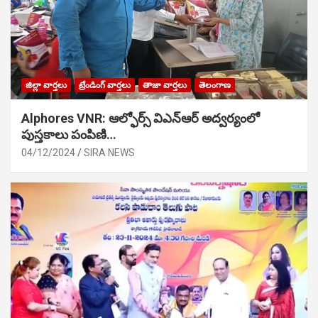
జిల్లా వార్తలు
ట్రేండింగ్ వార్తలు
తాజా వార్తలు
తెలంగాణ
Alphores VNR: ఆల్ఫోర్స్ విఎన్ఆర్ అద్వర్యంలో
పుస్తకాలు పంపిణి…
04/12/2024
SIRA NEWS