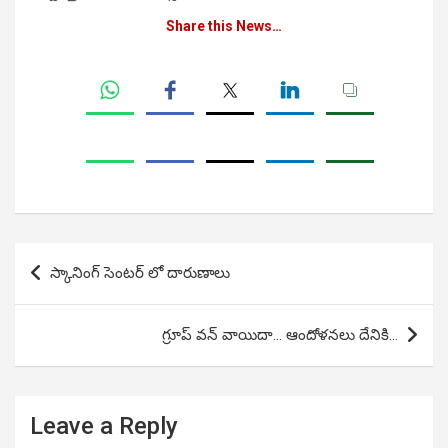
Share this News…
Post
స్కానింగ్ సెంటర్ లో దారుణాలు
navigation
గ్రూప్ వన్ వాయిదా… ఆందోళనలు దేనికి…
Leave a Reply