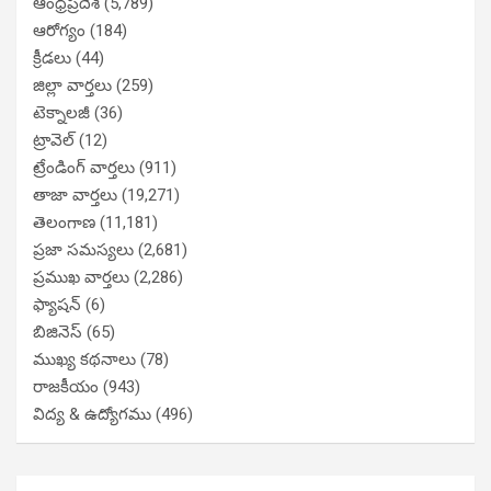
ఆంధ్రప్రదేశ్
(5,789)
ఆరోగ్యం
(184)
క్రీడలు
(44)
జిల్లా వార్తలు
(259)
టెక్నాలజీ
(36)
ట్రావెల్
(12)
ట్రేండింగ్ వార్తలు
(911)
తాజా వార్తలు
(19,271)
తెలంగాణ
(11,181)
ప్రజా సమస్యలు
(2,681)
ప్రముఖ వార్తలు
(2,286)
ఫ్యాషన్
(6)
బిజినెస్
(65)
ముఖ్య కథనాలు
(78)
రాజకీయం
(943)
విద్య & ఉద్యోగము
(496)