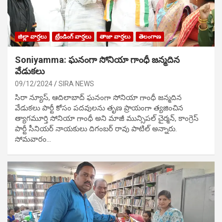
జిల్లా వార్తలు
ట్రేండింగ్ వార్తలు
తాజా వార్తలు
తెలంగాణ
Soniyamma: ఘ‌నంగా సోనియా గాంధీ జ‌న్మ‌దిన
వేడుక‌లు
09/12/2024
SIRA NEWS
సిరా న్యూస్, ఆదిలాబాద్ ఘ‌నంగా సోనియా గాంధీ జ‌న్మ‌దిన
వేడుక‌లు పార్టీ కోసం ప‌ద‌వుల‌ను తృణ ప్రాయంగా త్య‌జించిన
త్యాగమూర్తి సోనియా గాంధీ అని మాజీ మున్సిప‌ల్ చైర్మ‌న్, కాంగ్రెస్
పార్టీ సీనియ‌ర్ నాయ‌కులు దిగంబ‌ర్ రావు పాటిల్ అన్నారు.
సోమవారం…