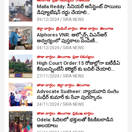
తెలంగాణ
ప్రజా సమస్యలు
రాజకీయం
Malla Reddy: సీనియర్ అసిస్టెంట్ సాయిలు
డిప్యూటేషన్ రద్దు చేయాలి…
09/12/2024
SIRA NEWS
జిల్లా వార్తలు
ట్రేండింగ్ వార్తలు
తాజా వార్తలు
తెలంగాణ
Alphores VNR: ఆల్ఫోర్స్ విఎన్ఆర్
అద్వర్యంలో పుస్తకాలు పంపిణి…
04/12/2024
SIRA NEWS
తాజా వార్తలు
తెలంగాణ
ప్రజా సమస్యలు
High Court Order:15 రోజుల్లోగా ఐటీడీఏ
కేసులన్నింటినీ కలెక్టర్ కు బదిలీ చేయాలి…
27/11/2024
SIRA NEWS
తాజా వార్తలు
జిల్లా వార్తలు
తెలంగాణ
Advocate Sudheer: న్యాయవాది సంగెం
సుధీర్ కుమార్ కు సేవా పురస్కారం
24/11/2024
SIRA NEWS
తాజా వార్తలు
తెలంగాణ
ప్రముఖ వార్తలు
Odela: ఓదెల‌లో భక్తులతో కిటకిటలాడిన
ఆల‌యాలు