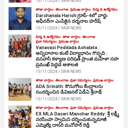
15/11/2024
SIRA NEWS
తాజా వార్తలు
తెలంగాణ
ప్రముఖ వార్తలు
విద్య & ఉద్యోగము
Darshanala Harish:గ్రూప్-4లో వార్డు
ఆఫీసర్‌గా ఎంపికైన దర్శనాల హరీష్
15/11/2024
SIRA NEWS
విద్య & ఉద్యోగము
తాజా వార్తలు
తెలంగాణ
ప్రజా సమస్యలు
ప్రముఖ వార్తలు
Vanavasi Peddada Ashalata :
అన్నిదానాల కంటే విద్యాధానం గొప్పది :
వనవాసి కళ్యాణ పరిషత్ ప్రాంత మహిళా సహ
ప్రముఖ్ పెద్దడ ఆశాలత
15/11/2024
SIRA NEWS
తాజా వార్తలు
తెలంగాణ
ప్రజా సమస్యలు
ప్రముఖ వార్తలు
ADA Srinath: కొనుగోలు కేంద్రాల‌ను
సంద‌ర్శించిన డివిజనల్ ఏడీఏ శ్రీనాథ్
15/11/2024
SIRA NEWS
తాజా వార్తలు
తెలంగాణ
ప్రజా సమస్యలు
ప్రముఖ వార్తలు
EX MLA Dasari Manohar Reddy: శ్రీ లక్ష్మీ
నరసింహ స్వామిని దర్శించుకున్నమాజీ
ఎమ్మెల్యే దాసరి మనోహర్ రెడ్డి