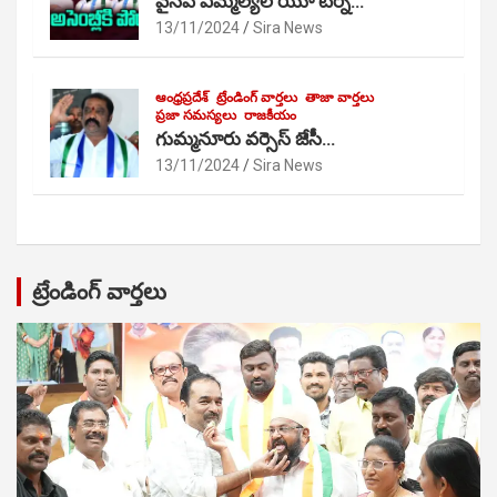
వైసీపీ ఎమ్మెల్యేల యూ టర్న్…
13/11/2024
Sira News
ఆంధ్రప్రదేశ్
ట్రేండింగ్ వార్తలు
తాజా వార్తలు
ప్రజా సమస్యలు
రాజకీయం
గుమ్మనూరు వర్సెస్ జేసీ…
13/11/2024
Sira News
ట్రేండింగ్ వార్తలు