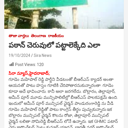
తాజా వార్తలు
తెలంగాణ
రాజకీయం
పఠాన్ చెరువులో పట్టాలెక్కేది ఎలా
19/10/2024
Sira News
Post Views:
120
సిరా న్యూస్,హైదరాబాద్;
గూడెం మహిపాల్ రెడ్డి పార్టీని వీడటంతో బీఆర్ఎస్ క్యాడర్ అంతా
ఆయనతో పాటు హస్తం గూటికి చేరిపోతారనుకున్నారంతా. గూడెం
కూడా అదే భావించారు. కానీ అలా జరగలేదు. బొల్లారం, తెల్లాపూర్,
అమీన్ పూర్ మూడు మున్సిపాలిటీల్లో బీఆర్ఎస్ పాలకపక్షమే ఉంది.
ఇందులో అమీన్ పూర్ మున్సిపల్ ఛైర్మన్ పాండురంగారెడ్డి ను వీడి
గూడెం మహిపాల్ రెడ్డితో పాటు కాంగ్రెస్ తీర్థం పుచ్చుకున్నారు.ఇక
బొల్లారం మున్సిపల్ ఛైర్మన్ కొలను రోజా, తెల్లాపూర్ మున్సిపల్
ఛైర్మన్ లలితా సోమిరెడ్డి బీఆర్ఎస్ లోనే ఉన్నారు. ఇక GHMC పటాన్
చెరు కార్పొరేటర్ మెట్టు కుమార్ యాదవ్, భారతీ నగర్ కార్పొరేటర్