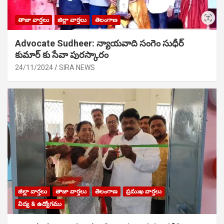
తాజా వార్తలు
జిల్లా వార్తలు
తెలంగాణ
Advocate Sudheer: న్యాయవాది సంగెం సుధీర్
కుమార్ కు సేవా పురస్కారం
24/11/2024
SIRA NEWS
జిల్లా వార్తలు
తాజా వార్తలు
తెలంగాణ
ప్రముఖ వార్తలు
విద్య & ఉద్యోగము