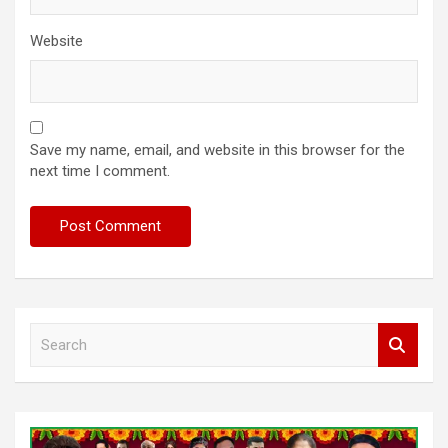
Website
Save my name, email, and website in this browser for the
next time I comment.
S
e
a
r
c
h