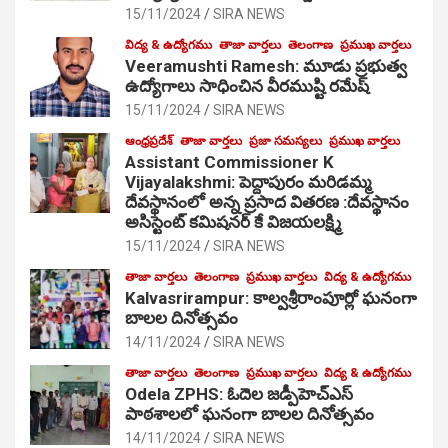
15/11/2024
SIRA NEWS
విద్య & ఉద్యోగము
తాజా వార్తలు
తెలంగాణ
ప్రముఖ వార్తలు
Veeramushti Ramesh: మూడు ప్రభుత్వ
ఉద్యోగాలు సాధించిన వీరముష్టి రమేష్
15/11/2024
SIRA NEWS
ఆంధ్రప్రదేశ్
తాజా వార్తలు
ప్రజా సమస్యలు
ప్రముఖ వార్తలు
Assistant Commissioner K
Vijayalakshmi: పెద్దాపురం మరిడమ్మ
దేవస్థానంలో అన్న ప్రసాద వితరణ :దేవస్థానం
అసిస్టెంట్ కమిషనర్ కే విజయలక్ష్మి
15/11/2024
SIRA NEWS
తాజా వార్తలు
తెలంగాణ
ప్రముఖ వార్తలు
విద్య & ఉద్యోగము
Kalvasrirampur: కాల్వశ్రీరాంపూర్లో ఘనంగా
బాలల దినోత్సవం
14/11/2024
SIRA NEWS
తాజా వార్తలు
తెలంగాణ
ప్రముఖ వార్తలు
విద్య & ఉద్యోగము
Odela ZPHS: ఓదెల జ‌డ్పీహెచ్ఎస్
పాఠ‌శాల‌లో ఘనంగా బాలల దినోత్సవం
14/11/2024
SIRA NEWS