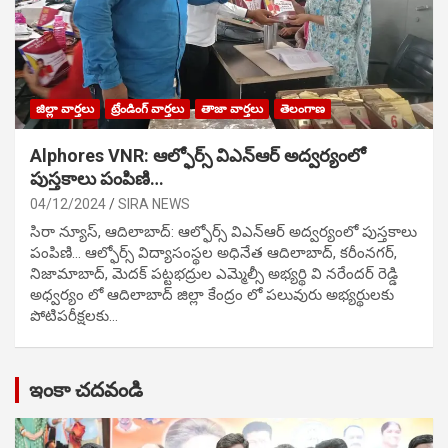
జిల్లా వార్తలు
ట్రేండింగ్ వార్తలు
తాజా వార్తలు
తెలంగాణ
Alphores VNR: ఆల్ఫోర్స్ విఎన్ఆర్ అద్వర్యంలో
పుస్తకాలు పంపిణి…
04/12/2024
SIRA NEWS
సిరా న్యూస్, ఆదిలాబాద్: ఆల్ఫోర్స్ విఎన్ఆర్ అద్వర్యంలో పుస్తకాలు
పంపిణి… ఆల్ఫోర్స్ విద్యాసంస్థల అధినేత ఆదిలాబాద్, కరీంనగర్,
నిజామాబాద్, మెదక్ పట్టభద్రుల ఎమ్మెల్సీ అభ్యర్థి వి నరేందర్ రెడ్డి
అధ్వర్యం లో ఆదిలాబాద్ జిల్లా కేంద్రం లో పలువురు అభ్యర్థులకు
పోటిప‌రీక్ష‌ల‌కు…
ఇంకా చదవండి