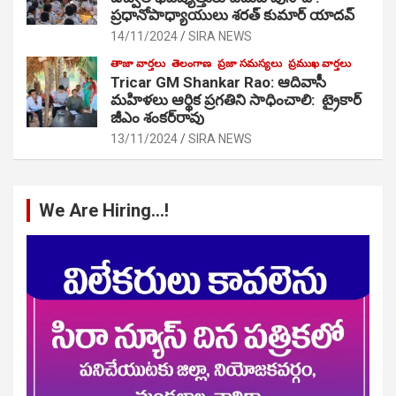
ప్రధానోపాధ్యాయులు శరత్ కుమార్ యాదవ్
14/11/2024
SIRA NEWS
తాజా వార్తలు
తెలంగాణ
ప్రజా సమస్యలు
ప్రముఖ వార్తలు
Tricar GM Shankar Rao: ఆదివాసీ
మహిళలు ఆర్థిక ప్రగతిని సాధించాలి: ట్రైకార్
జీఎం శంకర్‌రావు
13/11/2024
SIRA NEWS
We Are Hiring…!