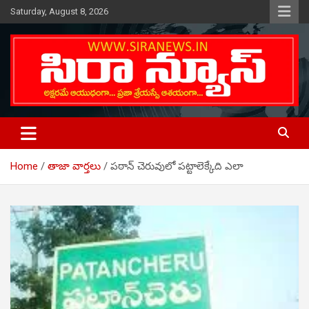
Skip
Saturday, August 8, 2026
to
content
Telugu Online News Daily
SIRA NEWS
Home
తాజా వార్తలు
పఠాన్ చెరువులో పట్టాలెక్కేది ఎలా