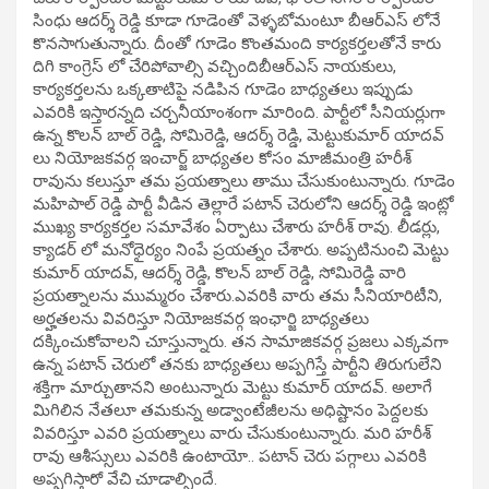
సింధు ఆదర్శ్ రెడ్డి కూడా గూడెంతో వెళ్ళబోమంటూ బీఆర్ఎస్ లోనే
కొనసాగుతున్నారు. దీంతో గూడెం కొంతమంది కార్యకర్తలతోనే కారు
దిగి కాంగ్రెస్ లో చేరిపోవాల్సి వచ్చిందిబీఆర్ఎస్ నాయకులు,
కార్యకర్తలను ఒక్కతాటిపై నడిపిన గూడెం బాధ్యతలు ఇప్పుడు
ఎవరికి ఇస్తారన్నది చర్చనీయాంశంగా మారింది. పార్టీలో సీనియర్లుగా
ఉన్న కొలన్ బాల్ రెడ్డి, సోమిరెడ్డి, ఆదర్శ్ రెడ్డి, మెట్టుకుమార్ యాదవ్
లు నియోజకవర్గ ఇంచార్జ్ బాధ్యతల కోసం మాజీమంత్రి హరీశ్
రావును కలుస్తూ తమ ప్రయత్నాలు తాము చేసుకుంటున్నారు. గూడెం
మహిపాల్ రెడ్డి పార్టీ వీడిన తెల్లారే పటాన్ చెరులోని ఆదర్శ్ రెడ్డి ఇంట్లో
ముఖ్య కార్యకర్తల సమావేశం ఏర్పాటు చేశారు హరీశ్ రావు. లీడర్లు,
క్యాడర్ లో మనోధైర్యం నింపే ప్రయత్నం చేశారు. అప్పటినుంచి మెట్టు
కుమార్ యాదవ్, ఆదర్శ్ రెడ్డి, కొలన్ బాల్ రెడ్డి, సోమిరెడ్డి వారి
ప్రయత్నాలను ముమ్మరం చేశారు.ఎవరికి వారు తమ సీనియారిటీని,
అర్హతలను వివరిస్తూ నియోజకవర్గ ఇంఛార్జి బాధ్యతలు
దక్కించుకోవాలని చూస్తున్నారు. తన సామాజికవర్గ ప్రజలు ఎక్కవగా
ఉన్న పటాన్ చెరులో తనకు బాధ్యతలు అప్పగిస్తే పార్టీని తిరుగులేని
శక్తిగా మార్చుతానని అంటున్నారు మెట్టు కుమార్ యాదవ్. అలాగే
మిగిలిన నేతలూ తమకున్న అడ్వాంటేజీలను అధిష్టానం పెద్దలకు
వివరిస్తూ ఎవరి ప్రయత్నాలు వారు చేసుకుంటున్నారు. మరి హరీశ్
రావు ఆశీస్సులు ఎవరికి ఉంటాయో.. పటాన్ చెరు పగ్గాలు ఎవరికి
అప్పగిస్తారో వేచి చూడాల్సిందే.