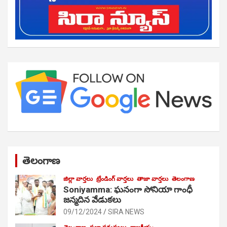
తెలంగాణ
జిల్లా వార్తలు
ట్రేండింగ్ వార్తలు
తాజా వార్తలు
తెలంగాణ
Soniyamma: ఘ‌నంగా సోనియా గాంధీ
జ‌న్మ‌దిన వేడుక‌లు
09/12/2024
SIRA NEWS