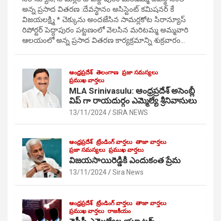
అన్న ప్రసాద వితరణ :దేవస్థానం అసిస్టెంట్ కమిషనర్ కే
విజయలక్ష్మి * చెక్కును అందజేసిన సామర్లకోట సిరాన్యూస్
రిపోర్టర్ పెద్దాపురం పట్టణంలో వెలసిన మరిటమ్మ అమ్మవారి
ఆలయంలో అన్న ప్రసాద వితరణ కార్యక్రమాన్ని శుక్రవారం…
ఆంధ్రప్రదేశ్
తెలంగాణ
ప్రజా సమస్యలు
ప్రముఖ వార్తలు
MLA Srinivasulu: ఆంధ్రప్రదేశ్ అసెంబ్లీ
విప్ గా రాయదుర్గం ఎమ్మెల్యే శ్రీనివాసులు
13/11/2024
SIRA NEWS
ఆంధ్రప్రదేశ్
ట్రేండింగ్ వార్తలు
తాజా వార్తలు
ప్రజా సమస్యలు
ప్రముఖ వార్తలు
విజయసాయిరెడ్డికి ఎందుకంత ప్రేమ
13/11/2024
Sira News
ఆంధ్రప్రదేశ్
ట్రేండింగ్ వార్తలు
తాజా వార్తలు
ప్రముఖ వార్తలు
రాజకీయం