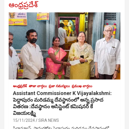
ఆంధ్రప్రదేశ్
ఆంధ్రప్రదేశ్
తాజా వార్తలు
ప్రజా సమస్యలు
ప్రముఖ వార్తలు
Assistant Commissioner K Vijayalakshmi:
పెద్దాపురం మరిడమ్మ దేవస్థానంలో అన్న ప్రసాద
వితరణ :దేవస్థానం అసిస్టెంట్ కమిషనర్ కే
విజయలక్ష్మి
15/11/2024
SIRA NEWS
సిరాన్యూస్, సామర్లకోట పెద్దాపురం మరిడమ్మ దేవస్థానంలో