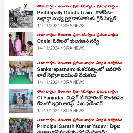
తాజా వార్తలు
తెలంగాణ
ప్రజా సమస్యలు
ప్రముఖ వార్తలు
Peddapally Goods Train : కాజీపేట-
బల్లార్షా మధ్య రైళ్ల రాకపోకలకు గ్రీన్ సిగ్నల్
14/11/2024
SIRA NEWS
తాజా వార్తలు
తెలంగాణ
ప్రజా సమస్యలు
ప్రముఖ వార్తలు
Odela: ఓదెలలో కులగణన సర్వే
14/11/2024
SIRA NEWS
తాజా వార్తలు
తెలంగాణ
ప్రముఖ వార్తలు
విద్య & ఉద్యోగము
Sankarapatnam: శంకరపట్నంలో జవహర్
లాల్ నెహ్రూ జయంతి వేడుకలు
14/11/2024
SIRA NEWS
తాజా వార్తలు
తెలంగాణ
ప్రజా సమస్యలు
ప్రముఖ వార్తలు
CI Faninder: మిస్టర్ టి రెస్టారెంట్ దొంగతనం
కేసులో ఇద్దరి అరెస్ట్ : సీఐ ఫణిందర్
14/11/2024
SIRA NEWS
తాజా వార్తలు
తెలంగాణ
ప్రముఖ వార్తలు
విద్య & ఉద్యోగము
Principal Sarath Kumar Yadav : పిల్లల
ఉజ్వల భవిష్యత్తుకు చదువే పునాది :