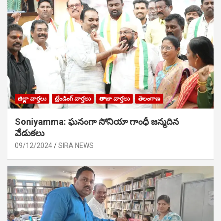
జిల్లా వార్తలు
ట్రేండింగ్ వార్తలు
తాజా వార్తలు
తెలంగాణ
Soniyamma: ఘ‌నంగా సోనియా గాంధీ జ‌న్మ‌దిన
వేడుక‌లు
09/12/2024
SIRA NEWS