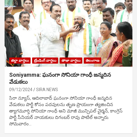
జిల్లా వార్తలు
ట్రేండింగ్ వార్తలు
తాజా వార్తలు
తెలంగాణ
Soniyamma: ఘ‌నంగా సోనియా గాంధీ జ‌న్మ‌దిన
వేడుక‌లు
09/12/2024
SIRA NEWS
సిరా న్యూస్, ఆదిలాబాద్ ఘ‌నంగా సోనియా గాంధీ జ‌న్మ‌దిన
వేడుక‌లు పార్టీ కోసం ప‌ద‌వుల‌ను తృణ ప్రాయంగా త్య‌జించిన
త్యాగమూర్తి సోనియా గాంధీ అని మాజీ మున్సిప‌ల్ చైర్మ‌న్, కాంగ్రెస్
పార్టీ సీనియ‌ర్ నాయ‌కులు దిగంబ‌ర్ రావు పాటిల్ అన్నారు.
సోమవారం…