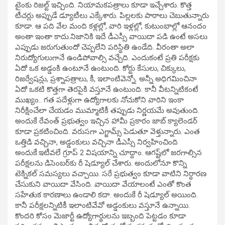
టైంకు రిజల్ట్ ఇచ్చింది. నియామకపత్రాలు కూడా ఇచ్చేశారు. కొత్త
టీచర్లు అప్పుడే డ్యూటీలు ఎక్కేశారు. పిల్లలకు పాఠాలు చెబుతున్నారు
కూడా. ఆ పది వేల మంది కళ్లల్లో, వారి ఇళ్లల్లో, కుటుంబాల్లో ఆనందం
అంతా ఇంతా కాదు.నిజానికి ఇదే డీఎస్సీ వాయిదా పడి ఉంటే అసలు
ఎప్పుడు జరుగుతుందో చెప్పలేని పరిస్థితి ఉండేది. వీరంతా అలా
నిరుద్యోగులుగానే ఉండిపోవాల్సి వచ్చేది. ఎందుకంటే ప్రతి పరీక్షకు
ఏదో ఒక అడ్డంకి ఉంటూనే ఉంటుంది. కోర్టు కేసులు, చిక్కులు,
రిజర్వేషన్లు, ప్రశ్నాపత్రాలు, కీ, ఇలాంటివెన్నో. అన్నీ అధిగమించినా
ఏదో ఒకటి కొత్తగా తెరపైకి వస్తూనే ఉంటుంది. కానీ వీటన్నిటికంటే
ముఖ్యం.. గత పదేళ్లుగా ఉద్యోగాలకు నోచుకోని వారిని ఇంకా
నిరీక్షించేలా చేయడం ముమ్మాటికీ తప్పుడు నిర్ణయమే అవుతుంది.
అందుకే రేవంత్ ప్రభుత్వం ఇచ్చిన హామీ ప్రకారం జాబ్ క్యాలెండర్
కూడా ప్రకటించింది. వరుసగా ఎగ్జామ్స్ పెడుతూ వెళ్తున్నారు. ఎంత
ఒత్తిడి వచ్చినా, అడ్డంకులు వచ్చినా డీఎస్సీ నిర్వహించింది
అందుకే.ఇటీవలే గ్రూప్ 2 విషయాన్ని చూద్దాం. ఆగష్ట్‌లో జరగాల్సిన
పరీక్షలను డిసెంబర్‌కు రీ షెడ్యూల్ చేశారు. అందులోనూ కొన్ని
టెక్నికల్ సమస్యలు వచ్చాయి. సరే ప్రభుత్వం కూడా వాటిని నిర్ధారణ
చేసుకుని వాయిదా వేసింది. వాయిదా వేయాలంటే ఎంతో కొంత
సహేతుక కారణాలు ఉండాలి కదా. అందుకే రీ షెడ్యూల్ అయింది.
కానీ పరీక్షలన్నిటికీ ఇలాంటివేవో అడ్డంకులు వస్తూనే ఉన్నాయి.
కొందరి కోసం మెజార్టీ ఉద్యోగార్థులను ఇబ్బంది పెట్టడం కూడా