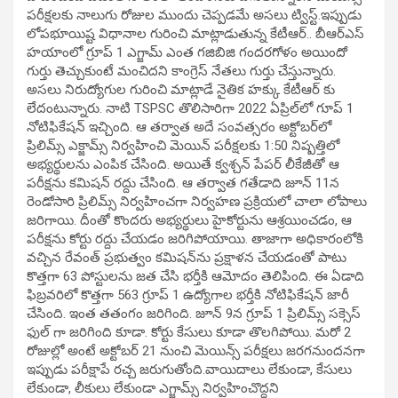
పరీక్షలకు నాలుగు రోజుల ముందు చెప్పడమే అసలు ట్విస్ట్.ఇప్పుడు
లోపభూయిష్ట విధానాల గురించి మాట్లాడుతున్న కేటీఆర్.. బీఆర్ఎస్
హయాంలో గ్రూప్ 1 ఎగ్జామ్ ఎంత గజిబిజి గందరగోళం అయిందో
గుర్తు తెచ్చుకుంటే మంచిదని కాంగ్రెస్ నేతలు గుర్తు చేస్తున్నారు.
అసలు నిరుద్యోగుల గురించి మాట్లాడే నైతిక హక్కు కేటీఆర్ కు
లేదంటున్నారు. నాటి TSPSC తొలిసారిగా 2022 ఏప్రిల్‌లో గూప్‌ 1
నోటిఫికేషన్‌ ఇచ్చింది. ఆ తర్వాత అదే సంవత్సరం అక్టోబర్‌లో
ప్రిలిమ్స్‌ ఎక్జామ్స్ నిర్వహించి మెయిన్‌ పరీక్షలకు 1:50 నిష్పత్తిలో
అభ్యర్థులను ఎంపిక చేసింది. అయితే క్వశ్చన్ పేపర్ లీకేజీతో ఆ
పరీక్షను కమిషన్‌ రద్దు చేసింది. ఆ తర్వాత గతేడాది జూన్‌ 11న
రెండోసారి ప్రిలిమ్స్‌ నిర్వహించగా నిర్వహణ ప్రక్రియలో చాలా లోపాలు
జరిగాయి. దీంతో కొందరు అభ్యర్థులు హైకోర్టును ఆశ్రయించడం, ఆ
పరీక్షను కోర్టు రద్దు చేయడం జరిగిపోయాయి. తాజాగా అధికారంలోకి
వచ్చిన రేవంత్ ప్రభుత్వం కమిషన్‌ను ప్రక్షాళన చేయడంతో పాటు
కొత్తగా 63 పోస్టులను జత చేసి భర్తీకి ఆమోదం తెలిపింది. ఈ ఏడాది
ఫిబ్రవరిలో కొత్తగా 563 గ్రూప్‌ 1 ఉద్యోగాల భర్తీకి నోటిఫికేషన్‌ జారీ
చేసింది. ఇంత తతంగం జరిగింది. జూన్ 9న గ్రూప్ 1 ప్రిలిమ్స్ సక్సెస్
ఫుల్ గా జరిగింది కూడా. కోర్టు కేసులు కూడా తొలగిపోయి. మరో 2
రోజుల్లో అంటే అక్టోబర్ 21 నుంచి మెయిన్స్ పరీక్షలు జరగనుందనగా
ఇప్పుడు పరీక్షాపే రచ్చ జరుగుతోంది.వాయిదాలు లేకుండా, కేసులు
లేకుండా, లీకులు లేకుండా ఎగ్జామ్స్ నిర్వహించొద్దని