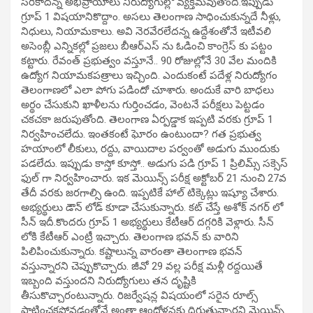
సరికాదన్న అభిప్రాయాలు నిరుద్యోగుల్లో వ్యక్తమవుతోంది.ఇప్పుడు
గ్రూప్ 1 విషయానికొద్దాం. అసలు తెలంగాణ సాధించుకున్నదే నీళ్లు,
నిధులు, నియామకాలు. అవి నెరవేరలేదన్న ఉద్దేశంతోనే ఇటీవలి
అసెంబ్లీ ఎన్నికల్లో ప్రజలు బీఆర్ఎస్ ను ఓడించి కాంగ్రెస్ కు పట్టం
కట్టారు. రేవంత్ ప్రభుత్వం వస్తూనే.. 90 రోజుల్లోనే 30 వేల మందికి
ఉద్యోగ నియామకపత్రాలు ఇచ్చింది. ఎందుకంటే పదేళ్ల నిరుద్యోగం
తెలంగాణలో ఎలా పోగు పడిందో చూశారు. అందుకే వారి బాధలు
అర్థం చేసుకుని ఖాళీలను గుర్తించడం, వెంటనే పరీక్షలు పెట్టడం
చకచకా జరుపుతోంది. తెలంగాణ ఏర్పడ్డాక ఇప్పటి వరకు గ్రూప్ 1
నిర్వహించలేదు. ఇంతకంటే ఘోరం ఉంటుందా? గత ప్రభుత్వ
హయాంలో లీకులు, రద్దు, వాయిదాల పర్వంతో అడుగు ముందుకు
పడలేదు. ఇప్పుడు కాస్తో కూస్తో.. అడుగు పడి గ్రూప్ 1 ప్రిలిమ్స్ సక్సెస్
ఫుల్ గా నిర్వహించారు. ఇక మెయిన్స్ పరీక్ష అక్టోబర్ 21 నుంచి 27వ
తేదీ వరకు జరగాల్సి ఉంది. ఇప్పటికే హాల్ టిక్కెట్లు ఇష్యూ చేశారు.
అభ్యర్థులు డౌన్ లోడ్ కూడా చేసుకున్నారు. కట్ చేస్తే అశోక్ నగర్ లో
సీన్ ఇదీ.కొందరు గ్రూప్ 1 అభ్యర్థులు కేటీఆర్ దగ్గరికి వెళ్లారు. సీన్
లోకి కేటీఆర్ ఎంట్రీ ఇచ్చారు. తెలంగాణ భవన్ కు వారిని
పిలిపించుకున్నారు. కష్టాలున్న వారంతా తెలంగాణ భవన్
వస్తున్నారని చెప్పుకొచ్చారు. జీవో 29 వల్ల పరీక్ష మళ్లీ రద్దయితే
ఇబ్బంది వస్తుందని నిరుద్యోగులు తన దృష్టికి
తీసుకొచ్చారంటున్నారు. రిజర్వేషన్ల విషయంలో సరైన రూల్స్
పాటించకపోవడంతోనే అంతా ఆందోళనకు దిగుతున్నారని మెయిన్స్