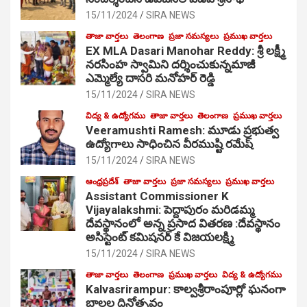
15/11/2024
SIRA NEWS
తాజా వార్తలు
తెలంగాణ
ప్రజా సమస్యలు
ప్రముఖ వార్తలు
EX MLA Dasari Manohar Reddy: శ్రీ లక్ష్మీ
నరసింహ స్వామిని దర్శించుకున్నమాజీ
ఎమ్మెల్యే దాసరి మనోహర్ రెడ్డి
15/11/2024
SIRA NEWS
విద్య & ఉద్యోగము
తాజా వార్తలు
తెలంగాణ
ప్రముఖ వార్తలు
Veeramushti Ramesh: మూడు ప్రభుత్వ
ఉద్యోగాలు సాధించిన వీరముష్టి రమేష్
15/11/2024
SIRA NEWS
ఆంధ్రప్రదేశ్
తాజా వార్తలు
ప్రజా సమస్యలు
ప్రముఖ వార్తలు
Assistant Commissioner K
Vijayalakshmi: పెద్దాపురం మరిడమ్మ
దేవస్థానంలో అన్న ప్రసాద వితరణ :దేవస్థానం
అసిస్టెంట్ కమిషనర్ కే విజయలక్ష్మి
15/11/2024
SIRA NEWS
తాజా వార్తలు
తెలంగాణ
ప్రముఖ వార్తలు
విద్య & ఉద్యోగము
Kalvasrirampur: కాల్వశ్రీరాంపూర్లో ఘనంగా
బాలల దినోత్సవం