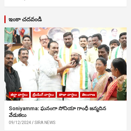
ఇంకా చదవండి
జిల్లా వార్తలు
ట్రేండింగ్ వార్తలు
తాజా వార్తలు
తెలంగాణ
Soniyamma: ఘ‌నంగా సోనియా గాంధీ జ‌న్మ‌దిన
వేడుక‌లు
09/12/2024
SIRA NEWS