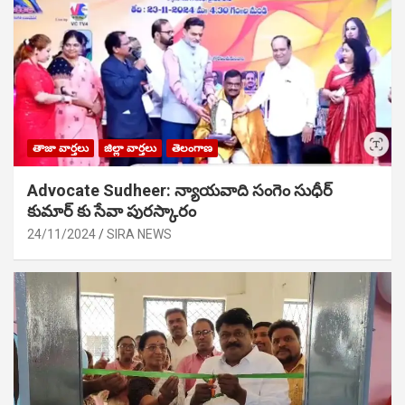
తాజా వార్తలు
జిల్లా వార్తలు
తెలంగాణ
Advocate Sudheer: న్యాయవాది సంగెం సుధీర్
కుమార్ కు సేవా పురస్కారం
24/11/2024
SIRA NEWS