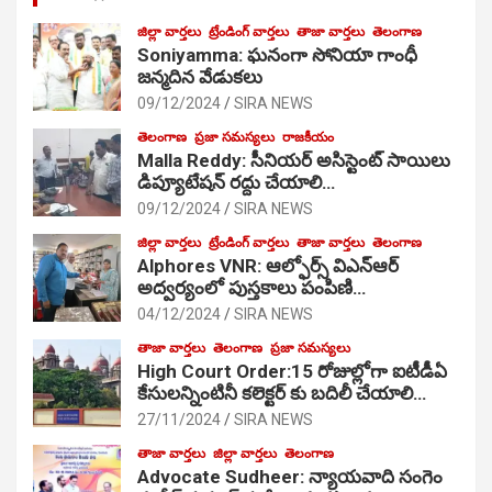
జిల్లా వార్తలు
ట్రేండింగ్ వార్తలు
తాజా వార్తలు
తెలంగాణ
Soniyamma: ఘ‌నంగా సోనియా గాంధీ
జ‌న్మ‌దిన వేడుక‌లు
09/12/2024
SIRA NEWS
తెలంగాణ
ప్రజా సమస్యలు
రాజకీయం
Malla Reddy: సీనియర్ అసిస్టెంట్ సాయిలు
డిప్యూటేషన్ రద్దు చేయాలి…
09/12/2024
SIRA NEWS
జిల్లా వార్తలు
ట్రేండింగ్ వార్తలు
తాజా వార్తలు
తెలంగాణ
Alphores VNR: ఆల్ఫోర్స్ విఎన్ఆర్
అద్వర్యంలో పుస్తకాలు పంపిణి…
04/12/2024
SIRA NEWS
తాజా వార్తలు
తెలంగాణ
ప్రజా సమస్యలు
High Court Order:15 రోజుల్లోగా ఐటీడీఏ
కేసులన్నింటినీ కలెక్టర్ కు బదిలీ చేయాలి…
27/11/2024
SIRA NEWS
తాజా వార్తలు
జిల్లా వార్తలు
తెలంగాణ
Advocate Sudheer: న్యాయవాది సంగెం