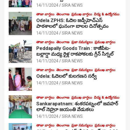
14/11/2024
SIRA NEWS
తాజా వార్తలు
తెలంగాణ
ప్రముఖ వార్తలు
విద్య & ఉద్యోగము
Odela ZPHS: ఓదెల జ‌డ్పీహెచ్ఎస్
పాఠ‌శాల‌లో ఘనంగా బాలల దినోత్సవం
14/11/2024
SIRA NEWS
తాజా వార్తలు
తెలంగాణ
ప్రజా సమస్యలు
ప్రముఖ వార్తలు
Peddapally Goods Train : కాజీపేట-
బల్లార్షా మధ్య రైళ్ల రాకపోకలకు గ్రీన్ సిగ్నల్
14/11/2024
SIRA NEWS
తాజా వార్తలు
తెలంగాణ
ప్రజా సమస్యలు
ప్రముఖ వార్తలు
Odela: ఓదెలలో కులగణన సర్వే
14/11/2024
SIRA NEWS
తాజా వార్తలు
తెలంగాణ
ప్రముఖ వార్తలు
విద్య & ఉద్యోగము
Sankarapatnam: శంకరపట్నంలో జవహర్
లాల్ నెహ్రూ జయంతి వేడుకలు
14/11/2024
SIRA NEWS
తాజా వార్తలు
తెలంగాణ
ప్రజా సమస్యలు
ప్రముఖ వార్తలు