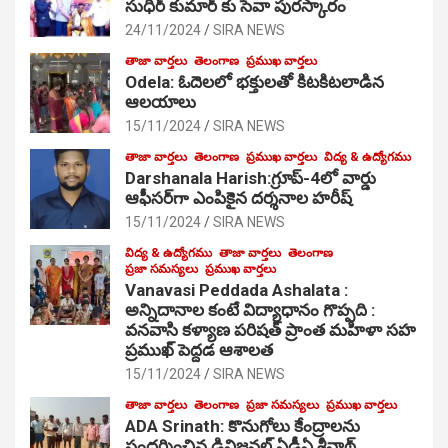
సుధీర్ కుమార్ కు సేవా పురస్కారం
24/11/2024
SIRA NEWS
తాజా వార్తలు
తెలంగాణ
ప్రముఖ వార్తలు
Odela: ఓదెల‌లో భక్తులతో కిటకిటలాడిన
ఆల‌యాలు
15/11/2024
SIRA NEWS
తాజా వార్తలు
తెలంగాణ
ప్రముఖ వార్తలు
విద్య & ఉద్యోగము
Darshanala Harish:గ్రూప్-4లో వార్డు
ఆఫీసర్‌గా ఎంపికైన దర్శనాల హరీష్
15/11/2024
SIRA NEWS
విద్య & ఉద్యోగము
తాజా వార్తలు
తెలంగాణ
ప్రజా సమస్యలు
ప్రముఖ వార్తలు
Vanavasi Peddada Ashalata :
అన్నిదానాల కంటే విద్యాధానం గొప్పది :
వనవాసి కళ్యాణ పరిషత్ ప్రాంత మహిళా సహ
ప్రముఖ్ పెద్దడ ఆశాలత
15/11/2024
SIRA NEWS
తాజా వార్తలు
తెలంగాణ
ప్రజా సమస్యలు
ప్రముఖ వార్తలు
ADA Srinath: కొనుగోలు కేంద్రాల‌ను
సంద‌ర్శించిన డివిజనల్ ఏడీఏ శ్రీనాథ్