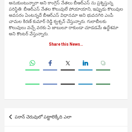
అనుకుంటున్నారా అని కాంగ్రెస్ నేతలు బీఆర్ఎస్ ను ప్రశ్నిస్తున్న
పరిస్థితి. బీఆర్ఎస్ నేతల కొలువులే పోయాయాని, ఇప్పుడు కొలువుల
అవసరం ఏంటన్నదే బీఆర్ఎస్ విధానమా అని భువనగిరి ఎంపీ
చామల కిరణ్ కుమార్ రెడ్డి క్వశ్చన్ చేస్తున్నారు. గులాబీలకు
కొలువులు వచ్చే వరకు ఏ జాబులూ రాకుండా చూడడమే ఉద్దేశమా
అని కౌంటర్ వేస్తున్నారు.
Share this News…
Post
పఠాన్ చెరువులో పట్టాలెక్కేది ఎలా
navigation