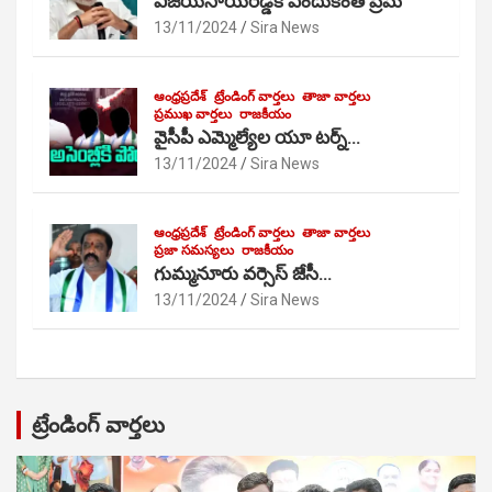
విజయసాయిరెడ్డికి ఎందుకంత ప్రేమ
13/11/2024
Sira News
ఆంధ్రప్రదేశ్
ట్రేండింగ్ వార్తలు
తాజా వార్తలు
ప్రముఖ వార్తలు
రాజకీయం
వైసీపీ ఎమ్మెల్యేల యూ టర్న్…
13/11/2024
Sira News
ఆంధ్రప్రదేశ్
ట్రేండింగ్ వార్తలు
తాజా వార్తలు
ప్రజా సమస్యలు
రాజకీయం
గుమ్మనూరు వర్సెస్ జేసీ…
13/11/2024
Sira News
ట్రేండింగ్ వార్తలు