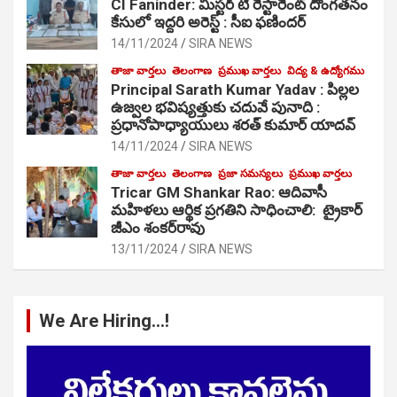
CI Faninder: మిస్టర్ టి రెస్టారెంట్ దొంగతనం
కేసులో ఇద్దరి అరెస్ట్ : సీఐ ఫణిందర్
14/11/2024
SIRA NEWS
తాజా వార్తలు
తెలంగాణ
ప్రముఖ వార్తలు
విద్య & ఉద్యోగము
Principal Sarath Kumar Yadav : పిల్లల
ఉజ్వల భవిష్యత్తుకు చదువే పునాది :
ప్రధానోపాధ్యాయులు శరత్ కుమార్ యాదవ్
14/11/2024
SIRA NEWS
తాజా వార్తలు
తెలంగాణ
ప్రజా సమస్యలు
ప్రముఖ వార్తలు
Tricar GM Shankar Rao: ఆదివాసీ
మహిళలు ఆర్థిక ప్రగతిని సాధించాలి: ట్రైకార్
జీఎం శంకర్‌రావు
13/11/2024
SIRA NEWS
We Are Hiring…!