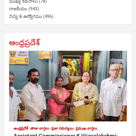
ముఖ్య కథనాలు
(78)
రాజకీయం
(943)
విద్య & ఉద్యోగము
(496)
ఆంధ్రప్రదేశ్
ఆంధ్రప్రదేశ్
తాజా వార్తలు
ప్రజా సమస్యలు
ప్రముఖ వార్తలు
Assistant Commissioner K Vijayalakshmi: