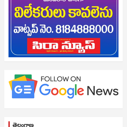
తెలంగాణ