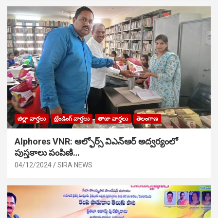
జిల్లా వార్తలు
ట్రేండింగ్ వార్తలు
తాజా వార్తలు
తెలంగాణ
Alphores VNR: ఆల్ఫోర్స్ విఎన్ఆర్ అద్వర్యంలో
పుస్తకాలు పంపిణి…
04/12/2024
SIRA NEWS