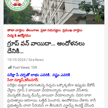
తాజా వార్తలు
తెలంగాణ
ప్రజా సమస్యలు
ప్రముఖ వార్తలు
విద్య & ఉద్యోగము
గ్రూప్ వన్ వాయిదా… ఆందోళనలు
దేనికి…
19/10/2024
Sira News
Post Views:
159
పరీక్షా పే చర్చతో లాభం ఎవరికి.. నష్టం ఎవరికి
సిరా న్యూస్,కరీంనగర్;
పరీక్షల చుట్టూ జరుగుతున్న రచ్చను ఒక్కొక్కటిగా ఇప్పుడు డీకోడ్
చేద్దాం. గ్రూప్ 2 వాయిదా వేయాలన్నారు. వాయిదా వేసేశారు.
మొన్నటికి మొన్న డీఎస్సీ వాయిదా వేయాలన్నారు. చివరి దాకా
ప్రయత్నాలు జరిగాయి. ఒత్తిడి పెంచారు. ఆందోళనలు చేశారు. కానీ
ప్రభుత్వమే చాలా సీరియస్ గా తీసుకుని ఎగ్జామ్స్ కండక్ట్ చేసింది.