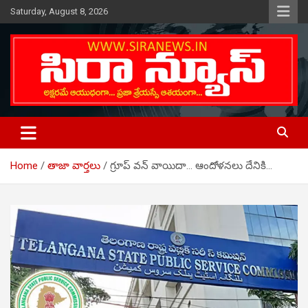
Skip
Saturday, August 8, 2026
to
content
Telugu Online News Daily
SIRA NEWS
Home
తాజా వార్తలు
గ్రూప్ వన్ వాయిదా… ఆందోళనలు దేనికి…