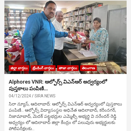
జిల్లా వార్తలు
ట్రేండింగ్ వార్తలు
తాజా వార్తలు
తెలంగాణ
Alphores VNR: ఆల్ఫోర్స్ విఎన్ఆర్ అద్వర్యంలో
పుస్తకాలు పంపిణి…
04/12/2024
SIRA NEWS
సిరా న్యూస్, ఆదిలాబాద్: ఆల్ఫోర్స్ విఎన్ఆర్ అద్వర్యంలో పుస్తకాలు
పంపిణి… ఆల్ఫోర్స్ విద్యాసంస్థల అధినేత ఆదిలాబాద్, కరీంనగర్,
నిజామాబాద్, మెదక్ పట్టభద్రుల ఎమ్మెల్సీ అభ్యర్థి వి నరేందర్ రెడ్డి
అధ్వర్యం లో ఆదిలాబాద్ జిల్లా కేంద్రం లో పలువురు అభ్యర్థులకు
పోటిప‌రీక్ష‌ల‌కు…