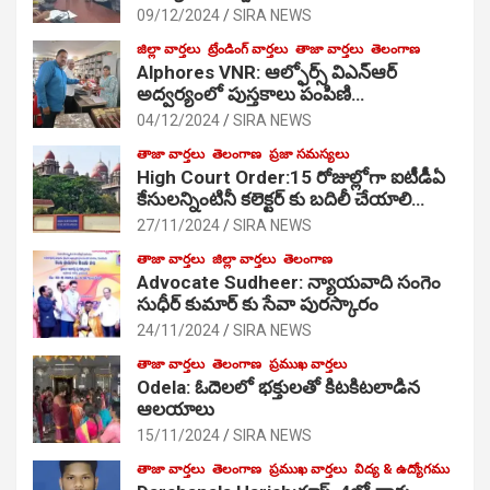
09/12/2024
SIRA NEWS
జిల్లా వార్తలు
ట్రేండింగ్ వార్తలు
తాజా వార్తలు
తెలంగాణ
Alphores VNR: ఆల్ఫోర్స్ విఎన్ఆర్
అద్వర్యంలో పుస్తకాలు పంపిణి…
04/12/2024
SIRA NEWS
తాజా వార్తలు
తెలంగాణ
ప్రజా సమస్యలు
High Court Order:15 రోజుల్లోగా ఐటీడీఏ
కేసులన్నింటినీ కలెక్టర్ కు బదిలీ చేయాలి…
27/11/2024
SIRA NEWS
తాజా వార్తలు
జిల్లా వార్తలు
తెలంగాణ
Advocate Sudheer: న్యాయవాది సంగెం
సుధీర్ కుమార్ కు సేవా పురస్కారం
24/11/2024
SIRA NEWS
తాజా వార్తలు
తెలంగాణ
ప్రముఖ వార్తలు
Odela: ఓదెల‌లో భక్తులతో కిటకిటలాడిన
ఆల‌యాలు
15/11/2024
SIRA NEWS
తాజా వార్తలు
తెలంగాణ
ప్రముఖ వార్తలు
విద్య & ఉద్యోగము