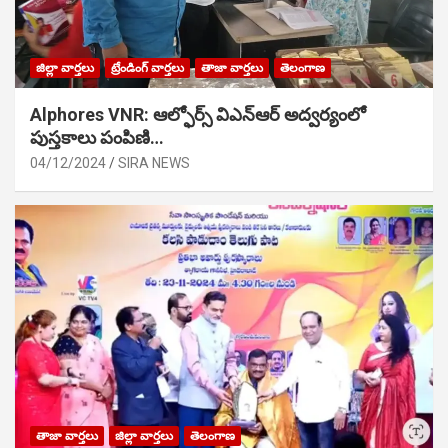
జిల్లా వార్తలు
ట్రేండింగ్ వార్తలు
తాజా వార్తలు
తెలంగాణ
Alphores VNR: ఆల్ఫోర్స్ విఎన్ఆర్ అద్వర్యంలో
పుస్తకాలు పంపిణి…
04/12/2024
SIRA NEWS
తాజా వార్తలు
జిల్లా వార్తలు
తెలంగాణ