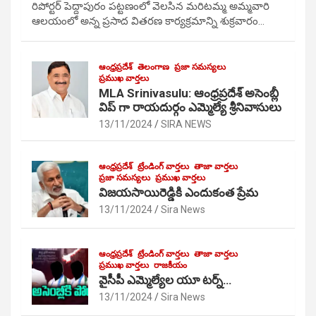
రిపోర్టర్ పెద్దాపురం పట్టణంలో వెలసిన మరిటమ్మ అమ్మవారి
ఆలయంలో అన్న ప్రసాద వితరణ కార్యక్రమాన్ని శుక్రవారం…
ఆంధ్రప్రదేశ్
తెలంగాణ
ప్రజా సమస్యలు
ప్రముఖ వార్తలు
MLA Srinivasulu: ఆంధ్రప్రదేశ్ అసెంబ్లీ
విప్ గా రాయదుర్గం ఎమ్మెల్యే శ్రీనివాసులు
13/11/2024
SIRA NEWS
ఆంధ్రప్రదేశ్
ట్రేండింగ్ వార్తలు
తాజా వార్తలు
ప్రజా సమస్యలు
ప్రముఖ వార్తలు
విజయసాయిరెడ్డికి ఎందుకంత ప్రేమ
13/11/2024
Sira News
ఆంధ్రప్రదేశ్
ట్రేండింగ్ వార్తలు
తాజా వార్తలు
ప్రముఖ వార్తలు
రాజకీయం
వైసీపీ ఎమ్మెల్యేల యూ టర్న్…
13/11/2024
Sira News