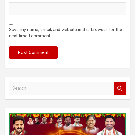
Save my name, email, and website in this browser for the
next time I comment.
S
e
a
r
c
h