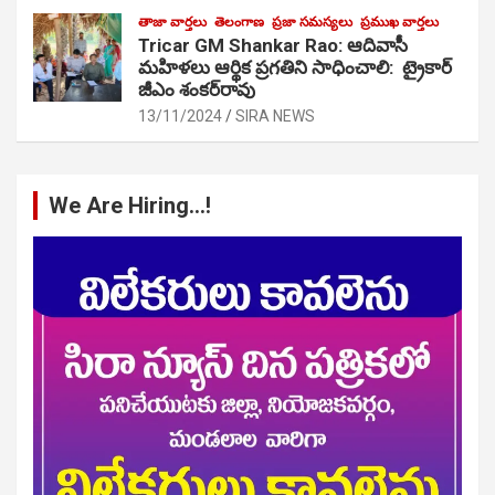
తాజా వార్తలు
తెలంగాణ
ప్రజా సమస్యలు
ప్రముఖ వార్తలు
Tricar GM Shankar Rao: ఆదివాసీ
మహిళలు ఆర్థిక ప్రగతిని సాధించాలి: ట్రైకార్
జీఎం శంకర్‌రావు
13/11/2024
SIRA NEWS
We Are Hiring…!