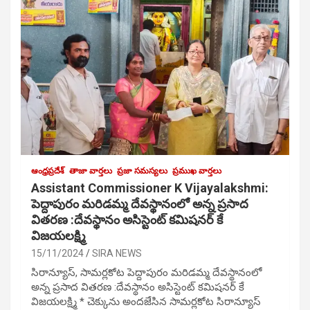
ఆంధ్రప్రదేశ్
తాజా వార్తలు
ప్రజా సమస్యలు
ప్రముఖ వార్తలు
Assistant Commissioner K Vijayalakshmi:
పెద్దాపురం మరిడమ్మ దేవస్థానంలో అన్న ప్రసాద
వితరణ :దేవస్థానం అసిస్టెంట్ కమిషనర్ కే
విజయలక్ష్మి
15/11/2024
SIRA NEWS
సిరాన్యూస్, సామర్లకోట పెద్దాపురం మరిడమ్మ దేవస్థానంలో
అన్న ప్రసాద వితరణ :దేవస్థానం అసిస్టెంట్ కమిషనర్ కే
విజయలక్ష్మి * చెక్కును అందజేసిన సామర్లకోట సిరాన్యూస్