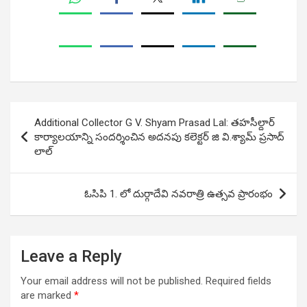
Post
Additional Collector G V. Shyam Prasad Lal: తహసీల్దార్
navigation
కార్యాల‌యాన్ని సందర్శించిన అదనపు కలెక్టర్ జి వి.శ్యామ్ ప్రసాద్
లాల్
ఓసిపి 1. లో దుర్గాదేవి నవరాత్రి ఉత్సవ ప్రారంభం
Leave a Reply
Your email address will not be published.
Required fields
are marked
*