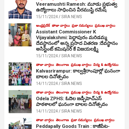
Veeramushti Ramesh: మూడు ప్రభుత్వ
ఉద్యోగాలు సాధించిన వీరముష్టి రమేష్
15/11/2024
SIRA NEWS
ఆంధ్రప్రదేశ్
తాజా వార్తలు
ప్రజా సమస్యలు
ప్రముఖ వార్తలు
Assistant Commissioner K
Vijayalakshmi: పెద్దాపురం మరిడమ్మ
దేవస్థానంలో అన్న ప్రసాద వితరణ :దేవస్థానం
అసిస్టెంట్ కమిషనర్ కే విజయలక్ష్మి
15/11/2024
SIRA NEWS
తాజా వార్తలు
తెలంగాణ
ప్రముఖ వార్తలు
విద్య & ఉద్యోగము
Kalvasrirampur: కాల్వశ్రీరాంపూర్లో ఘనంగా
బాలల దినోత్సవం
14/11/2024
SIRA NEWS
తాజా వార్తలు
తెలంగాణ
ప్రముఖ వార్తలు
విద్య & ఉద్యోగము
Odela ZPHS: ఓదెల జ‌డ్పీహెచ్ఎస్
పాఠ‌శాల‌లో ఘనంగా బాలల దినోత్సవం
14/11/2024
SIRA NEWS
తాజా వార్తలు
తెలంగాణ
ప్రజా సమస్యలు
ప్రముఖ వార్తలు
Peddapally Goods Train : కాజీపేట-