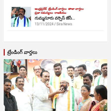
ఆంధ్రప్రదేశ్
ట్రేండింగ్ వార్తలు
తాజా వార్తలు
ప్రజా సమస్యలు
రాజకీయం
గుమ్మనూరు వర్సెస్ జేసీ…
13/11/2024
Sira News
ట్రేండింగ్ వార్తలు