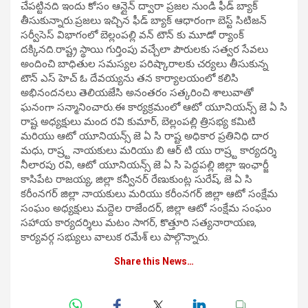
చేపట్టినది ఇందు కోసం ఆన్లైన్ ద్వారా ప్రజల నుండి ఫీడ్ బ్యాక్
తీసుకున్నారు.ప్రజలు ఇచ్చిన ఫీడ్ బ్యాక్ ఆధారంగా బెస్ట్ సిటిజన్
సర్వీసెస్ విభాగంలో బెల్లంపల్లి వన్ టౌన్ కు మూడో ర్యాంక్
దక్కినది.రాష్ట్ర స్థాయి గుర్తింపు వచ్చేలా పౌరులకు సత్వర సేవలు
అందించి బాధితుల సమస్యల పరిష్కారాలకు చర్యలు తీసుకున్న
టౌన్ ఎస్ హెచ్ ఓ దేవయ్యను తన కార్యాలయంలో కలిసి
అభినందనలు తెలియజేసి అనంతరం సత్కరించి శాలువాతో
ఘనంగా సన్మానించారు.ఈ కార్యక్రమంలో ఆటో యూనియన్స్ జె ఏ సి
రాష్ట అధ్యక్షులు మంద రవి కుమార్, బెల్లంపల్లి త్రిసభ్య కమిటి
మరియు ఆటో యూనియన్స్ జె ఏ సి రాష్ట అధికార ప్రతినిధి దార
మధు, రాష్ర్ట నాయకులు మరియు బి ఆర్ టి యు రాష్ర్ట కార్యదర్శి
నీలారపు రవి, ఆటో యూనియన్స్ జె ఏ సి పెద్దపల్లి జిల్లా ఇంఛార్జీ
కాసిపేట రాజయ్య, జిల్లా కన్వీనర్ రేణుకుంట్ల సురేష్, జె ఏ సి
కరీంనగర్ జిల్లా నాయకులు మరియు కరీంనగర్ జిల్లా ఆటో సంక్షేమ
సంఘం అధ్యక్షులు మద్దెల రాజేందర్, జిల్లా ఆటో సంక్షేమ సంఘం
సహాయ కార్యదర్శిలు మటం సాగర్, కొత్తూరి సత్యనారాయణ,
కార్యవర్గ సభ్యులు వాలుక రమేశ్ లు పాల్గొన్నారు.
Share this News…