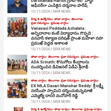
Darshanala Harish:గ్రూప్-4లో వార్డు
ఆఫీసర్‌గా ఎంపికైన దర్శనాల హరీష్
15/11/2024
SIRA NEWS
విద్య & ఉద్యోగము
తాజా వార్తలు
తెలంగాణ
ప్రజా సమస్యలు
ప్రముఖ వార్తలు
Vanavasi Peddada Ashalata :
అన్నిదానాల కంటే విద్యాధానం గొప్పది :
వనవాసి కళ్యాణ పరిషత్ ప్రాంత మహిళా సహ
ప్రముఖ్ పెద్దడ ఆశాలత
15/11/2024
SIRA NEWS
తాజా వార్తలు
తెలంగాణ
ప్రజా సమస్యలు
ప్రముఖ వార్తలు
ADA Srinath: కొనుగోలు కేంద్రాల‌ను
సంద‌ర్శించిన డివిజనల్ ఏడీఏ శ్రీనాథ్
15/11/2024
SIRA NEWS
తాజా వార్తలు
తెలంగాణ
ప్రజా సమస్యలు
ప్రముఖ వార్తలు
EX MLA Dasari Manohar Reddy: శ్రీ లక్ష్మీ
నరసింహ స్వామిని దర్శించుకున్నమాజీ
ఎమ్మెల్యే దాసరి మనోహర్ రెడ్డి
15/11/2024
SIRA NEWS
విద్య & ఉద్యోగము
తాజా వార్తలు
తెలంగాణ
ప్రముఖ వార్తలు