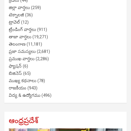
క్రీడలు
(44)
జిల్లా వార్తలు
(259)
టెక్నాలజీ
(36)
ట్రావెల్
(12)
ట్రేండింగ్ వార్తలు
(911)
తాజా వార్తలు
(19,271)
తెలంగాణ
(11,181)
ప్రజా సమస్యలు
(2,681)
ప్రముఖ వార్తలు
(2,286)
ఫ్యాషన్
(6)
బిజినెస్
(65)
ముఖ్య కథనాలు
(78)
రాజకీయం
(943)
విద్య & ఉద్యోగము
(496)
ఆంధ్రప్రదేశ్