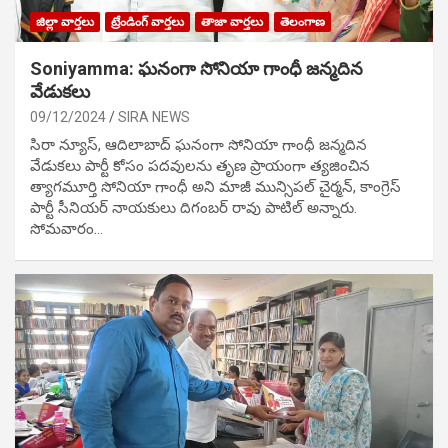
జిల్లా వార్తలు
ట్రేండింగ్ వార్తలు
తాజా వార్తలు
తెలంగాణ
Soniyamma: ఘ‌నంగా సోనియా గాంధీ జ‌న్మ‌దిన
వేడుక‌లు
09/12/2024
SIRA NEWS
సిరా న్యూస్, ఆదిలాబాద్ ఘ‌నంగా సోనియా గాంధీ జ‌న్మ‌దిన
వేడుక‌లు పార్టీ కోసం ప‌ద‌వుల‌ను తృణ ప్రాయంగా త్య‌జించిన
త్యాగమూర్తి సోనియా గాంధీ అని మాజీ మున్సిప‌ల్ చైర్మ‌న్, కాంగ్రెస్
పార్టీ సీనియ‌ర్ నాయ‌కులు దిగంబ‌ర్ రావు పాటిల్ అన్నారు.
సోమవారం…