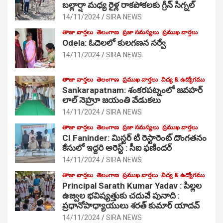
బల్లార్షా మధ్య రైళ్ల రాకపోకలకు గ్రీన్ సిగ్నల్
14/11/2024
SIRA NEWS
తాజా వార్తలు
తెలంగాణ
ప్రజా సమస్యలు
ప్రముఖ వార్తలు
Odela: ఓదెలలో కులగణన సర్వే
14/11/2024
SIRA NEWS
తాజా వార్తలు
తెలంగాణ
ప్రముఖ వార్తలు
విద్య & ఉద్యోగము
Sankarapatnam: శంకరపట్నంలో జవహర్
లాల్ నెహ్రూ జయంతి వేడుకలు
14/11/2024
SIRA NEWS
తాజా వార్తలు
తెలంగాణ
ప్రజా సమస్యలు
ప్రముఖ వార్తలు
CI Faninder: మిస్టర్ టి రెస్టారెంట్ దొంగతనం
కేసులో ఇద్దరి అరెస్ట్ : సీఐ ఫణిందర్
14/11/2024
SIRA NEWS
తాజా వార్తలు
తెలంగాణ
ప్రముఖ వార్తలు
విద్య & ఉద్యోగము
Principal Sarath Kumar Yadav : పిల్లల
ఉజ్వల భవిష్యత్తుకు చదువే పునాది :
ప్రధానోపాధ్యాయులు శరత్ కుమార్ యాదవ్
14/11/2024
SIRA NEWS