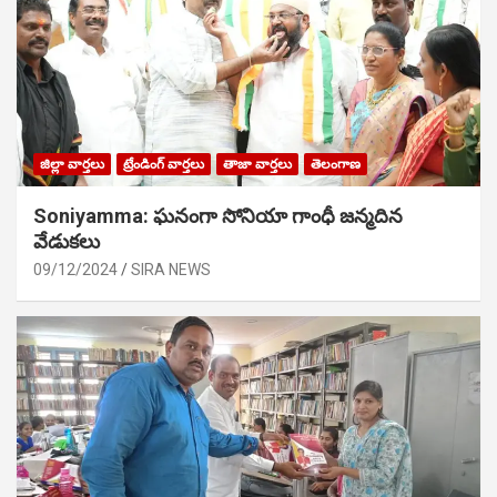
జిల్లా వార్తలు
ట్రేండింగ్ వార్తలు
తాజా వార్తలు
తెలంగాణ
Soniyamma: ఘ‌నంగా సోనియా గాంధీ జ‌న్మ‌దిన
వేడుక‌లు
09/12/2024
SIRA NEWS