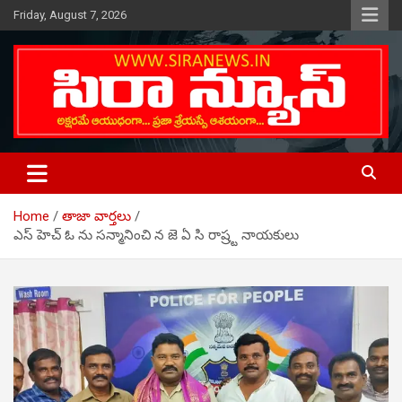
Skip
Friday, August 7, 2026
to
content
Telugu Online News Daily
SIRA NEWS
Home
తాజా వార్తలు
ఎస్ హెచ్ ఓ ను సన్మానించి న జె ఏ సి రాష్ర్ట నాయకులు