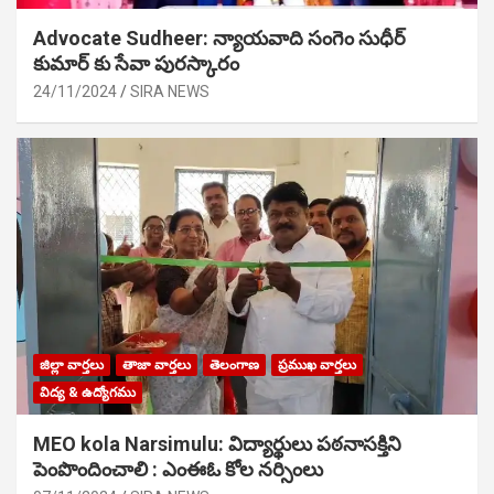
Advocate Sudheer: న్యాయవాది సంగెం సుధీర్
కుమార్ కు సేవా పురస్కారం
24/11/2024
SIRA NEWS
జిల్లా వార్తలు
తాజా వార్తలు
తెలంగాణ
ప్రముఖ వార్తలు
విద్య & ఉద్యోగము
MEO kola Narsimulu: విద్యార్థులు పఠ‌నాసక్తిని
పెంపొందించాలి : ఎంఈఓ కోల నర్సింలు