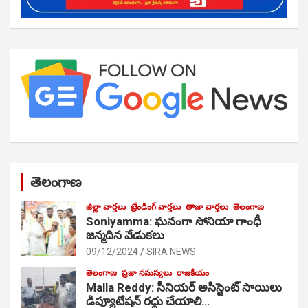
తెలంగాణ
జిల్లా వార్తలు
ట్రేండింగ్ వార్తలు
తాజా వార్తలు
తెలంగాణ
Soniyamma: ఘ‌నంగా సోనియా గాంధీ
జ‌న్మ‌దిన వేడుక‌లు
09/12/2024
SIRA NEWS
తెలంగాణ
ప్రజా సమస్యలు
రాజకీయం
Malla Reddy: సీనియర్ అసిస్టెంట్ సాయిలు
డిప్యూటేషన్ రద్దు చేయాలి…