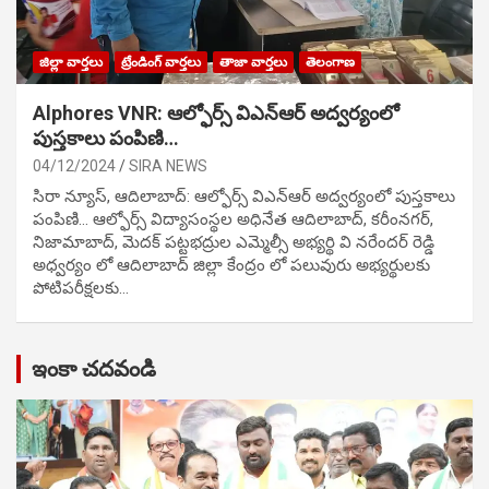
జిల్లా వార్తలు
ట్రేండింగ్ వార్తలు
తాజా వార్తలు
తెలంగాణ
Alphores VNR: ఆల్ఫోర్స్ విఎన్ఆర్ అద్వర్యంలో
పుస్తకాలు పంపిణి…
04/12/2024
SIRA NEWS
సిరా న్యూస్, ఆదిలాబాద్: ఆల్ఫోర్స్ విఎన్ఆర్ అద్వర్యంలో పుస్తకాలు
పంపిణి… ఆల్ఫోర్స్ విద్యాసంస్థల అధినేత ఆదిలాబాద్, కరీంనగర్,
నిజామాబాద్, మెదక్ పట్టభద్రుల ఎమ్మెల్సీ అభ్యర్థి వి నరేందర్ రెడ్డి
అధ్వర్యం లో ఆదిలాబాద్ జిల్లా కేంద్రం లో పలువురు అభ్యర్థులకు
పోటిప‌రీక్ష‌ల‌కు…
ఇంకా చదవండి