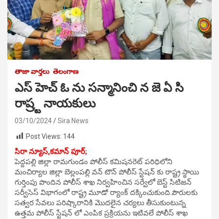
తాజా వార్తలు
తెలంగాణ
ఎస్ హెచ్ ఓ ను సన్మానించి న జె ఏ సి
రాష్ర్ట నాయకులు
03/10/2024
Sira News
Post Views:
144
సిరా న్యూస్,కమాన్ పూర్;
పెద్దపల్లి జిల్లా రామగుండం పోలీస్ కమిషనరెట్ పరిధిలోని
మంచిర్యాల జిల్లా బెల్లంపల్లి వన్ టౌన్ పోలీస్ స్టేషన్ కు రాష్ట్ర స్థాయి
గుర్తింపు పొందిన పోలీస్ శాఖ నిర్వహించిన సర్వేలో బెస్ట్ సిటిజన్
సర్వీసెస్ విభాగంలో రాష్ట్ర మూడో ర్యాంక్ దక్కించుకుంది.పౌరులకు
సత్వర సేవలు పరిష్కారానికి మొదలైన చర్యలు తీసుకుంటున్న
ఉత్తమ పోలీస్ స్టేషన్ లో ఎంపిక ప్రక్రియను ఇటివలే పోలీస్ శాఖ