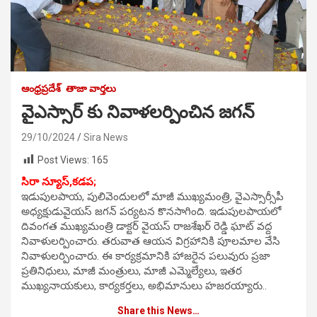
ఆంధ్రప్రదేశ్
తాజా వార్తలు
వైఎస్సార్ కు నివాళలర్పించిన జగన్
29/10/2024
Sira News
Post Views:
165
సిరా న్యూస్,కడప;
ఇడుపులపాయ, పులివెందులలో మాజీ ముఖ్యమంత్రి, వైఎస్సార్సీపీ
అధ్యక్షుడువైయస్ జగన్ పర్యటన కొనసాగింది. ఇడుపులపాయలో
దివంగత ముఖ్యమంత్రి డాక్టర్ వైయస్ రాజశేఖర్ రెడ్డి ఘాట్ వద్ద
నివాళులర్పించారు. తరువాత ఆయన విగ్రహానికి పూలమాల వేసి
నివాళులర్పించారు. ఈ కార్యక్రమానికి హాజరైన పలువురు ప్రజా
ప్రతినిధులు, మాజీ మంత్రులు, మాజీ ఎమ్మెల్యేలు, ఇతర
ముఖ్యనాయకులు, కార్యకర్తలు, అభిమానులు హజరయ్యారు..
Share this News…