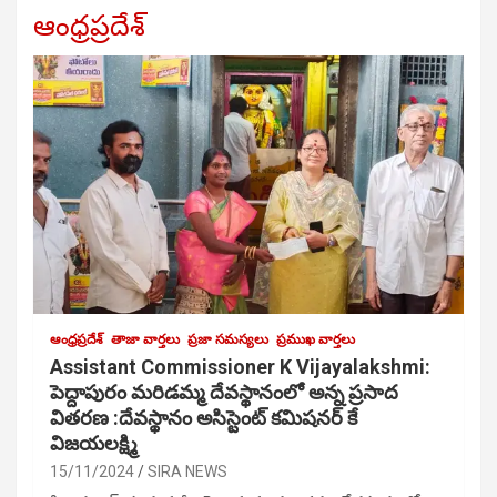
ఆంధ్రప్రదేశ్
ఆంధ్రప్రదేశ్
తాజా వార్తలు
ప్రజా సమస్యలు
ప్రముఖ వార్తలు
Assistant Commissioner K Vijayalakshmi:
పెద్దాపురం మరిడమ్మ దేవస్థానంలో అన్న ప్రసాద
వితరణ :దేవస్థానం అసిస్టెంట్ కమిషనర్ కే
విజయలక్ష్మి
15/11/2024
SIRA NEWS