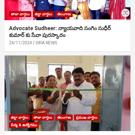
తాజా వార్తలు
జిల్లా వార్తలు
తెలంగాణ
Advocate Sudheer: న్యాయవాది సంగెం సుధీర్
కుమార్ కు సేవా పురస్కారం
24/11/2024
SIRA NEWS
జిల్లా వార్తలు
తాజా వార్తలు
తెలంగాణ
ప్రముఖ వార్తలు
విద్య & ఉద్యోగము