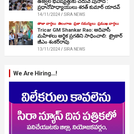
ఉజ్వల భవిష్యత్తుకు చదువే పునాది :
ప్రధానోపాధ్యాయులు శరత్ కుమార్ యాదవ్
14/11/2024
SIRA NEWS
తాజా వార్తలు
తెలంగాణ
ప్రజా సమస్యలు
ప్రముఖ వార్తలు
Tricar GM Shankar Rao: ఆదివాసీ
మహిళలు ఆర్థిక ప్రగతిని సాధించాలి: ట్రైకార్
జీఎం శంకర్‌రావు
13/11/2024
SIRA NEWS
We Are Hiring…!