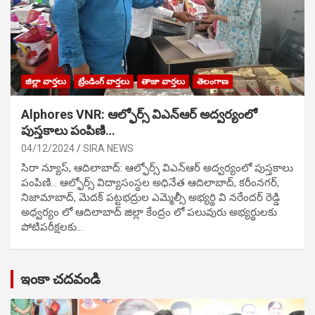
జిల్లా వార్తలు
ట్రేండింగ్ వార్తలు
తాజా వార్తలు
తెలంగాణ
Alphores VNR: ఆల్ఫోర్స్ విఎన్ఆర్ అద్వర్యంలో
పుస్తకాలు పంపిణి…
04/12/2024
SIRA NEWS
సిరా న్యూస్, ఆదిలాబాద్: ఆల్ఫోర్స్ విఎన్ఆర్ అద్వర్యంలో పుస్తకాలు
పంపిణి… ఆల్ఫోర్స్ విద్యాసంస్థల అధినేత ఆదిలాబాద్, కరీంనగర్,
నిజామాబాద్, మెదక్ పట్టభద్రుల ఎమ్మెల్సీ అభ్యర్థి వి నరేందర్ రెడ్డి
అధ్వర్యం లో ఆదిలాబాద్ జిల్లా కేంద్రం లో పలువురు అభ్యర్థులకు
పోటిప‌రీక్ష‌ల‌కు…
ఇంకా చదవండి