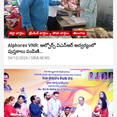
జిల్లా వార్తలు
ట్రేండింగ్ వార్తలు
తాజా వార్తలు
తెలంగాణ
Alphores VNR: ఆల్ఫోర్స్ విఎన్ఆర్ అద్వర్యంలో
పుస్తకాలు పంపిణి…
04/12/2024
SIRA NEWS