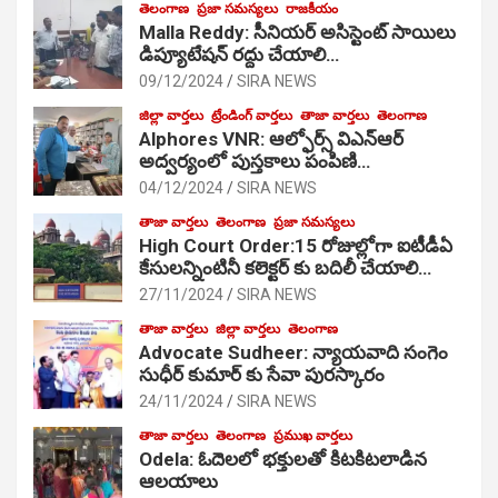
తెలంగాణ
ప్రజా సమస్యలు
రాజకీయం
Malla Reddy: సీనియర్ అసిస్టెంట్ సాయిలు
డిప్యూటేషన్ రద్దు చేయాలి…
09/12/2024
SIRA NEWS
జిల్లా వార్తలు
ట్రేండింగ్ వార్తలు
తాజా వార్తలు
తెలంగాణ
Alphores VNR: ఆల్ఫోర్స్ విఎన్ఆర్
అద్వర్యంలో పుస్తకాలు పంపిణి…
04/12/2024
SIRA NEWS
తాజా వార్తలు
తెలంగాణ
ప్రజా సమస్యలు
High Court Order:15 రోజుల్లోగా ఐటీడీఏ
కేసులన్నింటినీ కలెక్టర్ కు బదిలీ చేయాలి…
27/11/2024
SIRA NEWS
తాజా వార్తలు
జిల్లా వార్తలు
తెలంగాణ
Advocate Sudheer: న్యాయవాది సంగెం
సుధీర్ కుమార్ కు సేవా పురస్కారం
24/11/2024
SIRA NEWS
తాజా వార్తలు
తెలంగాణ
ప్రముఖ వార్తలు
Odela: ఓదెల‌లో భక్తులతో కిటకిటలాడిన
ఆల‌యాలు