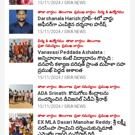
15/11/2024
SIRA NEWS
తాజా వార్తలు
తెలంగాణ
ప్రముఖ వార్తలు
విద్య & ఉద్యోగము
Darshanala Harish:గ్రూప్-4లో వార్డు
ఆఫీసర్‌గా ఎంపికైన దర్శనాల హరీష్
15/11/2024
SIRA NEWS
విద్య & ఉద్యోగము
తాజా వార్తలు
తెలంగాణ
ప్రజా సమస్యలు
ప్రముఖ వార్తలు
Vanavasi Peddada Ashalata :
అన్నిదానాల కంటే విద్యాధానం గొప్పది :
వనవాసి కళ్యాణ పరిషత్ ప్రాంత మహిళా సహ
ప్రముఖ్ పెద్దడ ఆశాలత
15/11/2024
SIRA NEWS
తాజా వార్తలు
తెలంగాణ
ప్రజా సమస్యలు
ప్రముఖ వార్తలు
ADA Srinath: కొనుగోలు కేంద్రాల‌ను
సంద‌ర్శించిన డివిజనల్ ఏడీఏ శ్రీనాథ్
15/11/2024
SIRA NEWS
తాజా వార్తలు
తెలంగాణ
ప్రజా సమస్యలు
ప్రముఖ వార్తలు
EX MLA Dasari Manohar Reddy: శ్రీ లక్ష్మీ
నరసింహ స్వామిని దర్శించుకున్నమాజీ
ఎమ్మెల్యే దాసరి మనోహర్ రెడ్డి