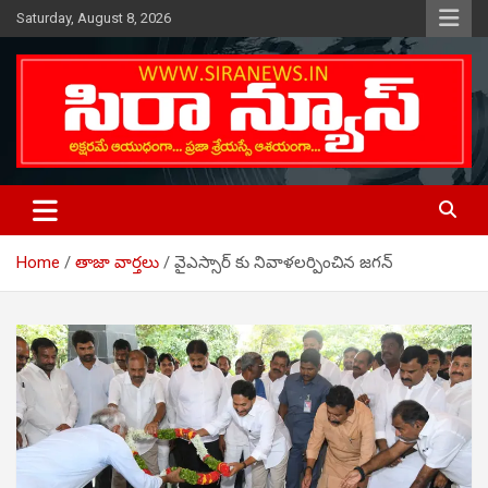
Skip
Saturday, August 8, 2026
to
content
Telugu Online News Daily
SIRA NEWS
Home
తాజా వార్తలు
వైఎస్సార్ కు నివాళలర్పించిన జగన్