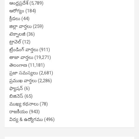
ఆంధ్రప్రదేశ్
(5,789)
ఆరోగ్యం
(184)
క్రీడలు
(44)
జిల్లా వార్తలు
(259)
టెక్నాలజీ
(36)
ట్రావెల్
(12)
ట్రేండింగ్ వార్తలు
(911)
తాజా వార్తలు
(19,271)
తెలంగాణ
(11,181)
ప్రజా సమస్యలు
(2,681)
ప్రముఖ వార్తలు
(2,286)
ఫ్యాషన్
(6)
బిజినెస్
(65)
ముఖ్య కథనాలు
(78)
రాజకీయం
(943)
విద్య & ఉద్యోగము
(496)