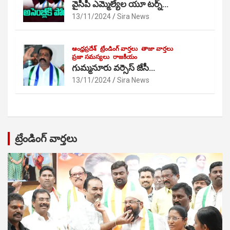
వైసీపీ ఎమ్మెల్యేల యూ టర్న్…
13/11/2024
Sira News
ఆంధ్రప్రదేశ్
ట్రేండింగ్ వార్తలు
తాజా వార్తలు
ప్రజా సమస్యలు
రాజకీయం
గుమ్మనూరు వర్సెస్ జేసీ…
13/11/2024
Sira News
ట్రేండింగ్ వార్తలు