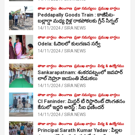
తాజా వార్తలు
తెలంగాణ
ప్రజా సమస్యలు
ప్రముఖ వార్తలు
Peddapally Goods Train : కాజీపేట-
బల్లార్షా మధ్య రైళ్ల రాకపోకలకు గ్రీన్ సిగ్నల్
14/11/2024
SIRA NEWS
తాజా వార్తలు
తెలంగాణ
ప్రజా సమస్యలు
ప్రముఖ వార్తలు
Odela: ఓదెలలో కులగణన సర్వే
14/11/2024
SIRA NEWS
తాజా వార్తలు
తెలంగాణ
ప్రముఖ వార్తలు
విద్య & ఉద్యోగము
Sankarapatnam: శంకరపట్నంలో జవహర్
లాల్ నెహ్రూ జయంతి వేడుకలు
14/11/2024
SIRA NEWS
తాజా వార్తలు
తెలంగాణ
ప్రజా సమస్యలు
ప్రముఖ వార్తలు
CI Faninder: మిస్టర్ టి రెస్టారెంట్ దొంగతనం
కేసులో ఇద్దరి అరెస్ట్ : సీఐ ఫణిందర్
14/11/2024
SIRA NEWS
తాజా వార్తలు
తెలంగాణ
ప్రముఖ వార్తలు
విద్య & ఉద్యోగము
Principal Sarath Kumar Yadav : పిల్లల