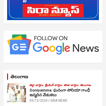
తెలంగాణ
జిల్లా వార్తలు
ట్రేండింగ్ వార్తలు
తాజా వార్తలు
తెలంగాణ
Soniyamma: ఘ‌నంగా సోనియా గాంధీ
జ‌న్మ‌దిన వేడుక‌లు
09/12/2024
SIRA NEWS