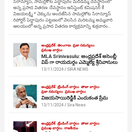
సిరాన్యూస్, సామర్లకోట పెద్దాపురం మరిడమ్మ దేవస్థానంలో
అన్న ప్రసాద వితరణ :దేవస్థానం అసిస్టెంట్ కమిషనర్ కే
విజయలక్ష్మి * చెక్కును అందజేసిన సామర్లకోట సిరాన్యూస్
రిపోర్టర్ పెద్దాపురం పట్టణంలో వెలసిన మరిటమ్మ అమ్మవారి
ఆలయంలో అన్న ప్రసాద వితరణ కార్యక్రమాన్ని శుక్రవారం…
ఆంధ్రప్రదేశ్
తెలంగాణ
ప్రజా సమస్యలు
ప్రముఖ వార్తలు
MLA Srinivasulu: ఆంధ్రప్రదేశ్ అసెంబ్లీ
విప్ గా రాయదుర్గం ఎమ్మెల్యే శ్రీనివాసులు
13/11/2024
SIRA NEWS
ఆంధ్రప్రదేశ్
ట్రేండింగ్ వార్తలు
తాజా వార్తలు
ప్రజా సమస్యలు
ప్రముఖ వార్తలు
విజయసాయిరెడ్డికి ఎందుకంత ప్రేమ
13/11/2024
Sira News
ఆంధ్రప్రదేశ్
ట్రేండింగ్ వార్తలు
తాజా వార్తలు
ప్రముఖ వార్తలు
రాజకీయం