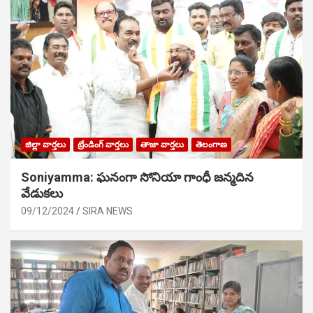
జిల్లా వార్తలు
ట్రేండింగ్ వార్తలు
తాజా వార్తలు
తెలంగాణ
Soniyamma: ఘ‌నంగా సోనియా గాంధీ జ‌న్మ‌దిన
వేడుక‌లు
09/12/2024
SIRA NEWS