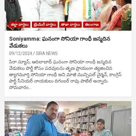
జిల్లా వార్తలు
ట్రేండింగ్ వార్తలు
తాజా వార్తలు
తెలంగాణ
Soniyamma: ఘ‌నంగా సోనియా గాంధీ జ‌న్మ‌దిన
వేడుక‌లు
09/12/2024
SIRA NEWS
సిరా న్యూస్, ఆదిలాబాద్ ఘ‌నంగా సోనియా గాంధీ జ‌న్మ‌దిన
వేడుక‌లు పార్టీ కోసం ప‌ద‌వుల‌ను తృణ ప్రాయంగా త్య‌జించిన
త్యాగమూర్తి సోనియా గాంధీ అని మాజీ మున్సిప‌ల్ చైర్మ‌న్, కాంగ్రెస్
పార్టీ సీనియ‌ర్ నాయ‌కులు దిగంబ‌ర్ రావు పాటిల్ అన్నారు.
సోమవారం…