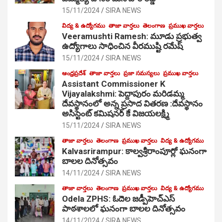
15/11/2024
SIRA NEWS
విద్య & ఉద్యోగము
తాజా వార్తలు
తెలంగాణ
ప్రముఖ వార్తలు
Veeramushti Ramesh: మూడు ప్రభుత్వ
ఉద్యోగాలు సాధించిన వీరముష్టి రమేష్
15/11/2024
SIRA NEWS
ఆంధ్రప్రదేశ్
తాజా వార్తలు
ప్రజా సమస్యలు
ప్రముఖ వార్తలు
Assistant Commissioner K
Vijayalakshmi: పెద్దాపురం మరిడమ్మ
దేవస్థానంలో అన్న ప్రసాద వితరణ :దేవస్థానం
అసిస్టెంట్ కమిషనర్ కే విజయలక్ష్మి
15/11/2024
SIRA NEWS
తాజా వార్తలు
తెలంగాణ
ప్రముఖ వార్తలు
విద్య & ఉద్యోగము
Kalvasrirampur: కాల్వశ్రీరాంపూర్లో ఘనంగా
బాలల దినోత్సవం
14/11/2024
SIRA NEWS
తాజా వార్తలు
తెలంగాణ
ప్రముఖ వార్తలు
విద్య & ఉద్యోగము
Odela ZPHS: ఓదెల జ‌డ్పీహెచ్ఎస్
పాఠ‌శాల‌లో ఘనంగా బాలల దినోత్సవం
14/11/2024
SIRA NEWS