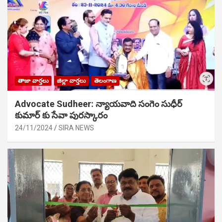
తాజా వార్తలు
జిల్లా వార్తలు
తెలంగాణ
Advocate Sudheer: న్యాయవాది సంగెం సుధీర్
కుమార్ కు సేవా పురస్కారం
24/11/2024
SIRA NEWS