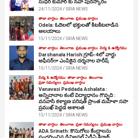
సుధీర్ కుమార్ కు సేవా పురస్కారం
24/11/2024
SIRA NEWS
తాజా వార్తలు
తెలంగాణ
ప్రముఖ వార్తలు
Odela: ఓదెల‌లో భక్తులతో కిటకిటలాడిన
ఆల‌యాలు
15/11/2024
SIRA NEWS
తాజా వార్తలు
తెలంగాణ
ప్రముఖ వార్తలు
విద్య & ఉద్యోగము
Darshanala Harish:గ్రూప్-4లో వార్డు
ఆఫీసర్‌గా ఎంపికైన దర్శనాల హరీష్
15/11/2024
SIRA NEWS
విద్య & ఉద్యోగము
తాజా వార్తలు
తెలంగాణ
ప్రజా సమస్యలు
ప్రముఖ వార్తలు
Vanavasi Peddada Ashalata :
అన్నిదానాల కంటే విద్యాధానం గొప్పది :
వనవాసి కళ్యాణ పరిషత్ ప్రాంత మహిళా సహ
ప్రముఖ్ పెద్దడ ఆశాలత
15/11/2024
SIRA NEWS
తాజా వార్తలు
తెలంగాణ
ప్రజా సమస్యలు
ప్రముఖ వార్తలు
ADA Srinath: కొనుగోలు కేంద్రాల‌ను
సంద‌ర్శించిన డివిజనల్ ఏడీఏ శ్రీనాథ్