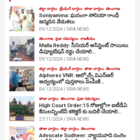
జిల్లా వార్తలు
ట్రేండింగ్ వార్తలు
తాజా వార్తలు
తెలంగాణ
Soniyamma: ఘ‌నంగా సోనియా గాంధీ
జ‌న్మ‌దిన వేడుక‌లు
09/12/2024
SIRA NEWS
తెలంగాణ
ప్రజా సమస్యలు
రాజకీయం
Malla Reddy: సీనియర్ అసిస్టెంట్ సాయిలు
డిప్యూటేషన్ రద్దు చేయాలి…
09/12/2024
SIRA NEWS
జిల్లా వార్తలు
ట్రేండింగ్ వార్తలు
తాజా వార్తలు
తెలంగాణ
Alphores VNR: ఆల్ఫోర్స్ విఎన్ఆర్
అద్వర్యంలో పుస్తకాలు పంపిణి…
04/12/2024
SIRA NEWS
తాజా వార్తలు
తెలంగాణ
ప్రజా సమస్యలు
High Court Order:15 రోజుల్లోగా ఐటీడీఏ
కేసులన్నింటినీ కలెక్టర్ కు బదిలీ చేయాలి…
27/11/2024
SIRA NEWS
తాజా వార్తలు
జిల్లా వార్తలు
తెలంగాణ
Advocate Sudheer: న్యాయవాది సంగెం