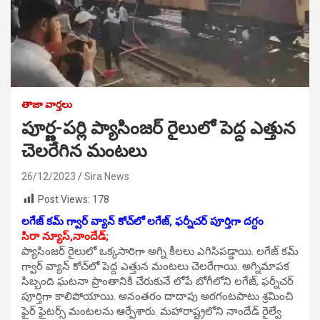
తాజా వార్తలు
పూర్ణ-పర్లి ప్యాసింజర్‌ రైలులో పెద్ద ఎత్తున
చెలరేగిన మంటలు
26/12/2023
Sira News
Post Views:
178
లగేజ్‌ కమ్‌ గ్వార్‌ వ్యాన్‌ కోచ్‌లో లగేజ్‌, ఫర్నీచర్‌ పూర్తిగా దగ్దం
సిరా న్యూస్,నాందేడ్‌;
ప్యాసింజర్‌ రైలులో ఒక్కసారిగా అగ్ని కీలలు ఎగిసిపడ్డాయి. లగేజ్‌ కమ్‌
గ్వార్‌ వ్యాన్‌ కోచ్‌లో పెద్ద ఎత్తున మంటలు చెలరేగాయి. అగ్నిమాపక
సిబ్బంది ఘటనా ప్రాంతానికి చేరుకునే లోపే బోగీలోని లగేజ్‌, ఫర్నీచర్‌
పూర్తిగా కాలిపోయాయి. అనంతరం దాదాపు అరగంటపాటు శ్రమించి
ఫైర్‌ ఫైటర్స్‌ మంటలను ఆర్పేశారు. మహారాష్ట్రలోని నాందేడ్‌ రైల్వే