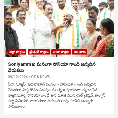
జిల్లా వార్తలు
ట్రేండింగ్ వార్తలు
తాజా వార్తలు
తెలంగాణ
Soniyamma: ఘ‌నంగా సోనియా గాంధీ జ‌న్మ‌దిన
వేడుక‌లు
09/12/2024
SIRA NEWS
సిరా న్యూస్, ఆదిలాబాద్ ఘ‌నంగా సోనియా గాంధీ జ‌న్మ‌దిన
వేడుక‌లు పార్టీ కోసం ప‌ద‌వుల‌ను తృణ ప్రాయంగా త్య‌జించిన
త్యాగమూర్తి సోనియా గాంధీ అని మాజీ మున్సిప‌ల్ చైర్మ‌న్, కాంగ్రెస్
పార్టీ సీనియ‌ర్ నాయ‌కులు దిగంబ‌ర్ రావు పాటిల్ అన్నారు.
సోమవారం…