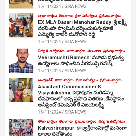
15/11/2024
SIRA NEWS
తాజా వార్తలు
తెలంగాణ
ప్రజా సమస్యలు
ప్రముఖ వార్తలు
EX MLA Dasari Manohar Reddy: శ్రీ లక్ష్మీ
నరసింహ స్వామిని దర్శించుకున్నమాజీ
ఎమ్మెల్యే దాసరి మనోహర్ రెడ్డి
15/11/2024
SIRA NEWS
విద్య & ఉద్యోగము
తాజా వార్తలు
తెలంగాణ
ప్రముఖ వార్తలు
Veeramushti Ramesh: మూడు ప్రభుత్వ
ఉద్యోగాలు సాధించిన వీరముష్టి రమేష్
15/11/2024
SIRA NEWS
ఆంధ్రప్రదేశ్
తాజా వార్తలు
ప్రజా సమస్యలు
ప్రముఖ వార్తలు
Assistant Commissioner K
Vijayalakshmi: పెద్దాపురం మరిడమ్మ
దేవస్థానంలో అన్న ప్రసాద వితరణ :దేవస్థానం
అసిస్టెంట్ కమిషనర్ కే విజయలక్ష్మి
15/11/2024
SIRA NEWS
తాజా వార్తలు
తెలంగాణ
ప్రముఖ వార్తలు
విద్య & ఉద్యోగము
Kalvasrirampur: కాల్వశ్రీరాంపూర్లో ఘనంగా
బాలల దినోత్సవం