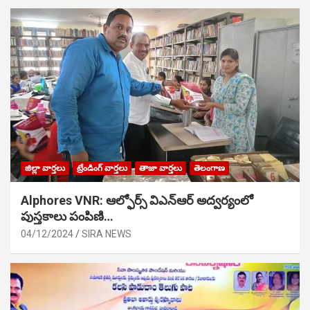
జిల్లా వార్తలు
ట్రేండింగ్ వార్తలు
తాజా వార్తలు
తెలంగాణ
Alphores VNR: ఆల్ఫోర్స్ విఎన్ఆర్ అద్వర్యంలో
పుస్తకాలు పంపిణి…
04/12/2024
SIRA NEWS