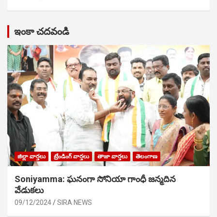
ఇంకా చదవండి
జిల్లా వార్తలు
ట్రేండింగ్ వార్తలు
తాజా వార్తలు
తెలంగాణ
Soniyamma: ఘ‌నంగా సోనియా గాంధీ జ‌న్మ‌దిన
వేడుక‌లు
09/12/2024
SIRA NEWS