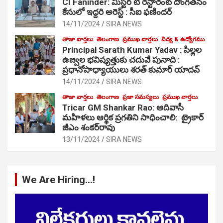
CI Faninder: మిస్టర్ టి రెస్టారెంట్ దొంగతనం
కేసులో ఇద్దరి అరెస్ట్ : సీఐ ఫణిందర్
14/11/2024
SIRA NEWS
తాజా వార్తలు
తెలంగాణ
ప్రముఖ వార్తలు
విద్య & ఉద్యోగము
Principal Sarath Kumar Yadav : పిల్లల
ఉజ్వల భవిష్యత్తుకు చదువే పునాది :
ప్రధానోపాధ్యాయులు శరత్ కుమార్ యాదవ్
14/11/2024
SIRA NEWS
తాజా వార్తలు
తెలంగాణ
ప్రజా సమస్యలు
ప్రముఖ వార్తలు
Tricar GM Shankar Rao: ఆదివాసీ
మహిళలు ఆర్థిక ప్రగతిని సాధించాలి: ట్రైకార్
జీఎం శంకర్‌రావు
13/11/2024
SIRA NEWS
We Are Hiring…!