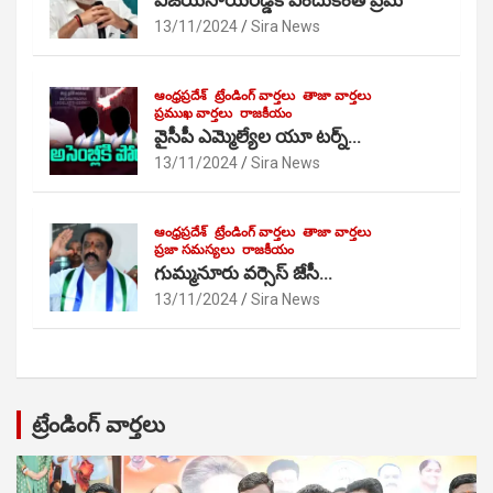
విజయసాయిరెడ్డికి ఎందుకంత ప్రేమ
13/11/2024
Sira News
ఆంధ్రప్రదేశ్
ట్రేండింగ్ వార్తలు
తాజా వార్తలు
ప్రముఖ వార్తలు
రాజకీయం
వైసీపీ ఎమ్మెల్యేల యూ టర్న్…
13/11/2024
Sira News
ఆంధ్రప్రదేశ్
ట్రేండింగ్ వార్తలు
తాజా వార్తలు
ప్రజా సమస్యలు
రాజకీయం
గుమ్మనూరు వర్సెస్ జేసీ…
13/11/2024
Sira News
ట్రేండింగ్ వార్తలు