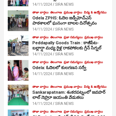
14/11/2024
SIRA NEWS
తాజా వార్తలు
తెలంగాణ
ప్రముఖ వార్తలు
విద్య & ఉద్యోగము
Odela ZPHS: ఓదెల జ‌డ్పీహెచ్ఎస్
పాఠ‌శాల‌లో ఘనంగా బాలల దినోత్సవం
14/11/2024
SIRA NEWS
తాజా వార్తలు
తెలంగాణ
ప్రజా సమస్యలు
ప్రముఖ వార్తలు
Peddapally Goods Train : కాజీపేట-
బల్లార్షా మధ్య రైళ్ల రాకపోకలకు గ్రీన్ సిగ్నల్
14/11/2024
SIRA NEWS
తాజా వార్తలు
తెలంగాణ
ప్రజా సమస్యలు
ప్రముఖ వార్తలు
Odela: ఓదెలలో కులగణన సర్వే
14/11/2024
SIRA NEWS
తాజా వార్తలు
తెలంగాణ
ప్రముఖ వార్తలు
విద్య & ఉద్యోగము
Sankarapatnam: శంకరపట్నంలో జవహర్
లాల్ నెహ్రూ జయంతి వేడుకలు
14/11/2024
SIRA NEWS
తాజా వార్తలు
తెలంగాణ
ప్రజా సమస్యలు
ప్రముఖ వార్తలు