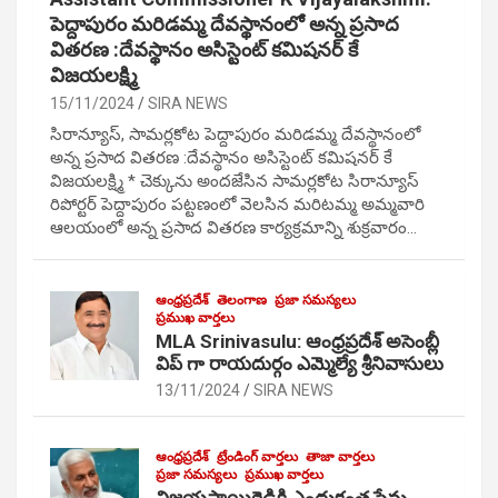
పెద్దాపురం మరిడమ్మ దేవస్థానంలో అన్న ప్రసాద
వితరణ :దేవస్థానం అసిస్టెంట్ కమిషనర్ కే
విజయలక్ష్మి
15/11/2024
SIRA NEWS
సిరాన్యూస్, సామర్లకోట పెద్దాపురం మరిడమ్మ దేవస్థానంలో
అన్న ప్రసాద వితరణ :దేవస్థానం అసిస్టెంట్ కమిషనర్ కే
విజయలక్ష్మి * చెక్కును అందజేసిన సామర్లకోట సిరాన్యూస్
రిపోర్టర్ పెద్దాపురం పట్టణంలో వెలసిన మరిటమ్మ అమ్మవారి
ఆలయంలో అన్న ప్రసాద వితరణ కార్యక్రమాన్ని శుక్రవారం…
ఆంధ్రప్రదేశ్
తెలంగాణ
ప్రజా సమస్యలు
ప్రముఖ వార్తలు
MLA Srinivasulu: ఆంధ్రప్రదేశ్ అసెంబ్లీ
విప్ గా రాయదుర్గం ఎమ్మెల్యే శ్రీనివాసులు
13/11/2024
SIRA NEWS
ఆంధ్రప్రదేశ్
ట్రేండింగ్ వార్తలు
తాజా వార్తలు
ప్రజా సమస్యలు
ప్రముఖ వార్తలు