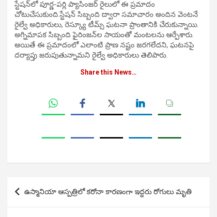
స్టేషన్‌లో పూర్ణ-పర్లి ప్యాసింజర్‌ రైలులో ఈ ప్రమాదం
చోటుచేసుకుంది.స్టేషన్‌ సిబ్బంది ద్వారా సమాచారం అందిన వెంటనే
రైల్వే అధికారులు, రెస్క్యూ టీమ్స్‌ ఘటనా ప్రాంతానికి చేరుకున్నాయి.
అగ్నిమాపక సిబ్బంది ఫైరింజన్‌ల సాయంతో మంటలను ఆర్పేశారు.
అయితే ఈ ప్రమాదంలో ఎలాంటి ప్రాణ నష్టం జరగలేదని, ఘటనపై
దర్యాప్తు జరుపుతున్నామని రైల్వే అధికారులు తెలిపారు.
Share this News…
Post
ఉస్మానియా ఆస్పత్రిలో కరోనా కారణంగా ఇద్ద‌రు రోగులు మృతి
navigation