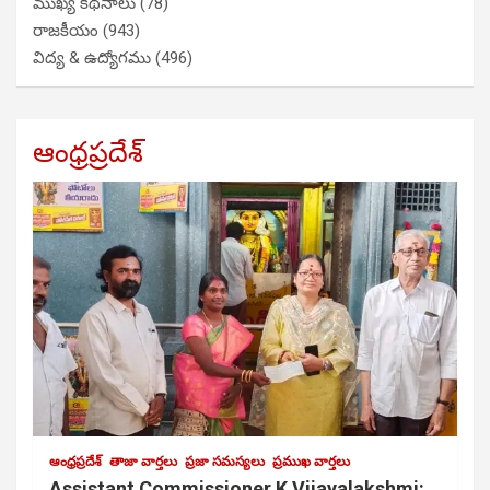
ముఖ్య కథనాలు
(78)
రాజకీయం
(943)
విద్య & ఉద్యోగము
(496)
ఆంధ్రప్రదేశ్
ఆంధ్రప్రదేశ్
తాజా వార్తలు
ప్రజా సమస్యలు
ప్రముఖ వార్తలు
Assistant Commissioner K Vijayalakshmi: