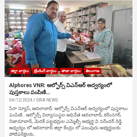
జిల్లా వార్తలు
ట్రేండింగ్ వార్తలు
తాజా వార్తలు
తెలంగాణ
Alphores VNR: ఆల్ఫోర్స్ విఎన్ఆర్ అద్వర్యంలో
పుస్తకాలు పంపిణి…
04/12/2024
SIRA NEWS
సిరా న్యూస్, ఆదిలాబాద్: ఆల్ఫోర్స్ విఎన్ఆర్ అద్వర్యంలో పుస్తకాలు
పంపిణి… ఆల్ఫోర్స్ విద్యాసంస్థల అధినేత ఆదిలాబాద్, కరీంనగర్,
నిజామాబాద్, మెదక్ పట్టభద్రుల ఎమ్మెల్సీ అభ్యర్థి వి నరేందర్ రెడ్డి
అధ్వర్యం లో ఆదిలాబాద్ జిల్లా కేంద్రం లో పలువురు అభ్యర్థులకు
పోటిప‌రీక్ష‌ల‌కు…