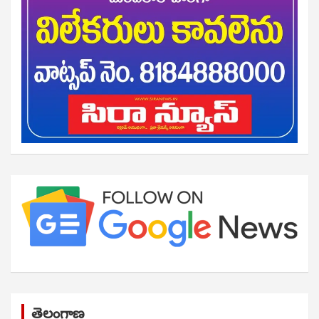
తెలంగాణ