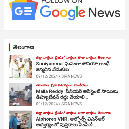
తెలంగాణ
జిల్లా వార్తలు
ట్రేండింగ్ వార్తలు
తాజా వార్తలు
తెలంగాణ
Soniyamma: ఘ‌నంగా సోనియా గాంధీ
జ‌న్మ‌దిన వేడుక‌లు
09/12/2024
SIRA NEWS
తెలంగాణ
ప్రజా సమస్యలు
రాజకీయం
Malla Reddy: సీనియర్ అసిస్టెంట్ సాయిలు
డిప్యూటేషన్ రద్దు చేయాలి…
09/12/2024
SIRA NEWS
జిల్లా వార్తలు
ట్రేండింగ్ వార్తలు
తాజా వార్తలు
తెలంగాణ
Alphores VNR: ఆల్ఫోర్స్ విఎన్ఆర్
అద్వర్యంలో పుస్తకాలు పంపిణి…