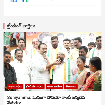
ట్రేండింగ్ వార్తలు
జిల్లా వార్తలు
ట్రేండింగ్ వార్తలు
తాజా వార్తలు
తెలంగాణ
Soniyamma: ఘ‌నంగా సోనియా గాంధీ జ‌న్మ‌దిన
వేడుక‌లు