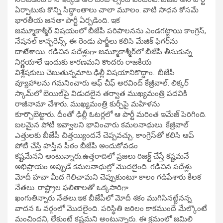
ఏర్పాటుకు కొన్ని సిద్ధాంతాలు చాలా మూలం. వాటి సాధన కోసమే
భారతీయ జనతా పార్టీ ఏర్పడింది. ఇక
జమ్మూకాశ్మీర్ విషయంలో బీజేపీ పరిపాలనను ఎండగట్టాయి కాంగ్రెస్,
నేషనల్ కాన్ఫరెన్స్. ఈ రెండు పార్జీలు కలిసి మేజిక్ ఫిగర్‌ను
దాటేశాయి. గడిచిన పదేళ్లుగా జమ్మూకాశ్మీర్‌లో బీజేపీ తీసుకున్న
నిర్ణయాలే ఇందుకు కారణమని కొందరు రాజకీయ
విశ్లేషకులు చెబుతున్నమాట.ఢిల్లీ విషయానికొద్దాం.. బీజేపీ
వ్యూహాలను గమనించారు ఆఫ్ చీఫ్ అరవింద్ కేజ్రీవాల్. లిక్కర్
స్కామ్‌లో బెయిల్‌పై విడుదలైన తర్వాత ముఖ్యమంత్రి పదవికి
రాజీనామా చేశారు. ముఖ్యమంత్రి కుర్చీపై మహిళను
కూర్చొబెట్టారు. దీంతో ఢిల్లీ ఓటర్లలో ఆ పార్టీ మరింత ఇమేజ్ పెరిగింది.
బలమైన పోటీ ఇవ్వాలని భావించారు కమలనాథులు. కేజ్రీవాల్
ఎత్తులకు బీజేపీ చిత్తయ్యిందనే చెప్పవచ్చు. కాంగ్రెస్‌తో కలిసి ఆప్
పోటీ చేస్తే హస్తిన పీఠం బీజేపీ అందుకోవడం
కష్టమేనని అంటున్నారు.ఉత్తరాదిలో ప్రజలు రిజక్ట్ చేస్తే కష్టమనే
అభిప్రాయం అప్పుడే కమలనాథుల్లో మొదలైంది. గడిచిన పదేళ్లు
మోదీ హవా మీద గెలిచామని చెప్పుకుంటూ కాలం గడిపేశారు కీలక
నేతలు. రాష్ట్రాల ఫలితాలతో ఒక్కసారిగా
ఖంగుతిన్నారు నేతలు.ఇక బీజేపీలో మోదీ శకం ముగిసినట్టేనన్న
వాదన ఓ వర్గంలో మొదలైంది. పరిస్థితి జఠిలం కాకముందే మేల్కొంటే
మంచిందని, లేకుంటే కష్టమని అంటున్నారు. ఈ క్రమంలో జమిలి