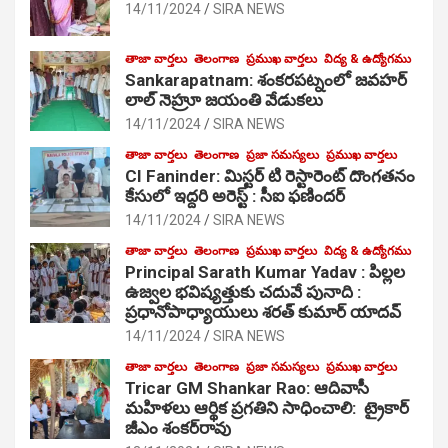
14/11/2024
SIRA NEWS
తాజా వార్తలు
తెలంగాణ
ప్రముఖ వార్తలు
విద్య & ఉద్యోగము
Sankarapatnam: శంకరపట్నంలో జవహర్
లాల్ నెహ్రూ జయంతి వేడుకలు
14/11/2024
SIRA NEWS
తాజా వార్తలు
తెలంగాణ
ప్రజా సమస్యలు
ప్రముఖ వార్తలు
CI Faninder: మిస్టర్ టి రెస్టారెంట్ దొంగతనం
కేసులో ఇద్దరి అరెస్ట్ : సీఐ ఫణిందర్
14/11/2024
SIRA NEWS
తాజా వార్తలు
తెలంగాణ
ప్రముఖ వార్తలు
విద్య & ఉద్యోగము
Principal Sarath Kumar Yadav : పిల్లల
ఉజ్వల భవిష్యత్తుకు చదువే పునాది :
ప్రధానోపాధ్యాయులు శరత్ కుమార్ యాదవ్
14/11/2024
SIRA NEWS
తాజా వార్తలు
తెలంగాణ
ప్రజా సమస్యలు
ప్రముఖ వార్తలు
Tricar GM Shankar Rao: ఆదివాసీ
మహిళలు ఆర్థిక ప్రగతిని సాధించాలి: ట్రైకార్
జీఎం శంకర్‌రావు