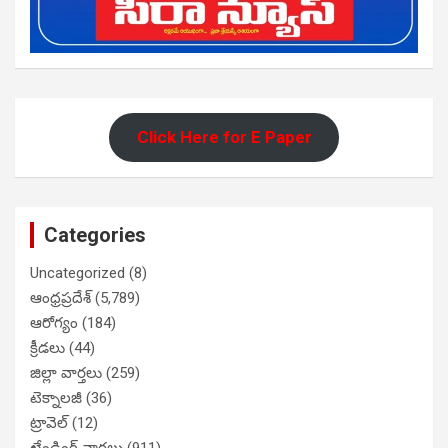
Click Here for E Paper
Categories
Uncategorized
(8)
ఆంధ్రప్రదేశ్
(5,789)
ఆరోగ్యం
(184)
క్రీడలు
(44)
జిల్లా వార్తలు
(259)
టెక్నాలజీ
(36)
ట్రావెల్
(12)