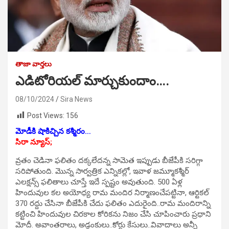
తాజా వార్తలు
ఎడిటోరియల్ మార్చుకుందాం….
08/10/2024
Sira News
Post Views:
156
మోడీకి షాకిచ్చిన కశ్మీరం…
సిరా న్యూస్;
వ్రతం చెడినా ఫలితం దక్కలేదన్న సామెత ఇప్పుడు బీజేపీకి సరిగ్గా
సరిపోతుంది. మొన్న సార్వత్రిక ఎన్నికల్లో, ఇవాళ జమ్మూకశ్మీర్
ఎలక్షన్స్‌ ఫలితాలు చూస్తే ఇదే స్పష్టం అవుతుంది. 500 ఏళ్ల
హిందువుల కల అయోధ్య రామ మందిర నిర్మాణంచేపట్టినా, ఆర్టికల్‌
370 రద్దు చేసినా బీజేపీకి చేదు ఫలితం ఎదురైంది..రామ మందిరాన్ని
కట్టించి హిందువుల చిరకాల కోరికను నిజం చేసి చూపించారు ప్రధాని
మోదీ. అవాంతరాలు, అడ్డంకులు..కోర్టు కేసులు..వివాదాలు అన్నీ