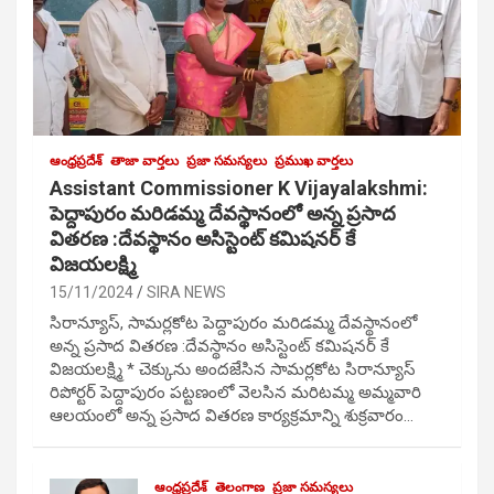
ఆంధ్రప్రదేశ్
తాజా వార్తలు
ప్రజా సమస్యలు
ప్రముఖ వార్తలు
Assistant Commissioner K Vijayalakshmi:
పెద్దాపురం మరిడమ్మ దేవస్థానంలో అన్న ప్రసాద
వితరణ :దేవస్థానం అసిస్టెంట్ కమిషనర్ కే
విజయలక్ష్మి
15/11/2024
SIRA NEWS
సిరాన్యూస్, సామర్లకోట పెద్దాపురం మరిడమ్మ దేవస్థానంలో
అన్న ప్రసాద వితరణ :దేవస్థానం అసిస్టెంట్ కమిషనర్ కే
విజయలక్ష్మి * చెక్కును అందజేసిన సామర్లకోట సిరాన్యూస్
రిపోర్టర్ పెద్దాపురం పట్టణంలో వెలసిన మరిటమ్మ అమ్మవారి
ఆలయంలో అన్న ప్రసాద వితరణ కార్యక్రమాన్ని శుక్రవారం…
ఆంధ్రప్రదేశ్
తెలంగాణ
ప్రజా సమస్యలు