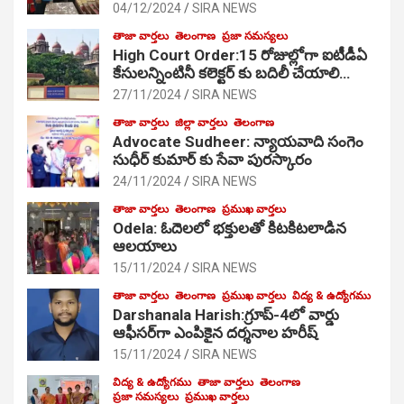
04/12/2024
SIRA NEWS
తాజా వార్తలు
తెలంగాణ
ప్రజా సమస్యలు
High Court Order:15 రోజుల్లోగా ఐటీడీఏ
కేసులన్నింటినీ కలెక్టర్ కు బదిలీ చేయాలి…
27/11/2024
SIRA NEWS
తాజా వార్తలు
జిల్లా వార్తలు
తెలంగాణ
Advocate Sudheer: న్యాయవాది సంగెం
సుధీర్ కుమార్ కు సేవా పురస్కారం
24/11/2024
SIRA NEWS
తాజా వార్తలు
తెలంగాణ
ప్రముఖ వార్తలు
Odela: ఓదెల‌లో భక్తులతో కిటకిటలాడిన
ఆల‌యాలు
15/11/2024
SIRA NEWS
తాజా వార్తలు
తెలంగాణ
ప్రముఖ వార్తలు
విద్య & ఉద్యోగము
Darshanala Harish:గ్రూప్-4లో వార్డు
ఆఫీసర్‌గా ఎంపికైన దర్శనాల హరీష్
15/11/2024
SIRA NEWS
విద్య & ఉద్యోగము
తాజా వార్తలు
తెలంగాణ
ప్రజా సమస్యలు
ప్రముఖ వార్తలు