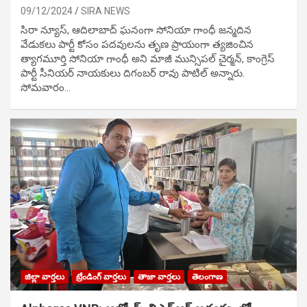
09/12/2024
SIRA NEWS
సిరా న్యూస్, ఆదిలాబాద్ ఘ‌నంగా సోనియా గాంధీ జ‌న్మ‌దిన
వేడుక‌లు పార్టీ కోసం ప‌ద‌వుల‌ను తృణ ప్రాయంగా త్య‌జించిన
త్యాగమూర్తి సోనియా గాంధీ అని మాజీ మున్సిప‌ల్ చైర్మ‌న్, కాంగ్రెస్
పార్టీ సీనియ‌ర్ నాయ‌కులు దిగంబ‌ర్ రావు పాటిల్ అన్నారు.
సోమవారం…
జిల్లా వార్తలు
ట్రేండింగ్ వార్తలు
తాజా వార్తలు
తెలంగాణ