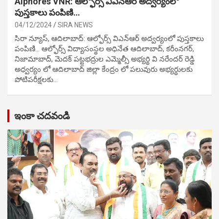
Alphores VNR: ఆల్ఫోర్స్ విఎన్ఆర్ అద్వర్యంలో
పుస్తకాలు పంపిణి…
04/12/2024
SIRA NEWS
సిరా న్యూస్, ఆదిలాబాద్: ఆల్ఫోర్స్ విఎన్ఆర్ అద్వర్యంలో పుస్తకాలు
పంపిణి… ఆల్ఫోర్స్ విద్యాసంస్థల అధినేత ఆదిలాబాద్, కరీంనగర్,
నిజామాబాద్, మెదక్ పట్టభద్రుల ఎమ్మెల్సీ అభ్యర్థి వి నరేందర్ రెడ్డి
అధ్వర్యం లో ఆదిలాబాద్ జిల్లా కేంద్రం లో పలువురు అభ్యర్థులకు
పోటిప‌రీక్ష‌ల‌కు…
ఇంకా చదవండి