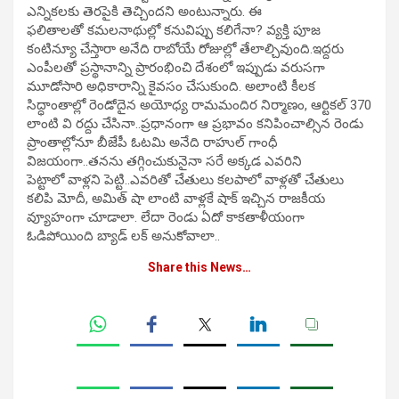
ఎన్నికలకు తెరపైకి తెచ్చిందని అంటున్నారు. ఈ
ఫలితాలతో కమలనాథుల్లో కనువిప్పు కలిగేనా? వ్యక్తి పూజ
కంటిన్యూ చేస్తారా అనేది రాబోయే రోజుల్లో తేలాల్చివుంది.ఇద్దరు
ఎంపీలతో ప్రస్థానాన్ని ప్రారంభించి దేశంలో ఇప్పుడు వరుసగా
మూడోసారి అధికారాన్ని కైవసం చేసుకుంది. అలాంటి కీలక
సిద్ధాంతాల్లో రెండోదైన అయోధ్య రామమందిర నిర్మాణం, ఆర్టికల్ 370
లాంటి వి రద్దు చేసినా..ప్రధానంగా ఆ ప్రభావం కనిపించాల్సిన రెండు
ప్రాంతాల్లోనూ బీజేపీ ఓటమి అనేది రాహుల్ గాంధీ
విజయంగా..తనను తగ్గించుకునైనా సరే అక్కడ ఎవరిని
పెట్టాలో వాళ్లని పెట్టి..ఎవరితో చేతులు కలపాలో వాళ్లతో చేతులు
కలిపి మోదీ, అమిత్ షా లాంటి వాళ్లకే షాక్ ఇచ్చిన రాజకీయ
వ్యూహంగా చూడాలా. లేదా రెండు ఏదో కాకతాళీయంగా
ఓడిపోయింది బ్యాడ్ లక్ అనుకోవాలా..
Share this News…