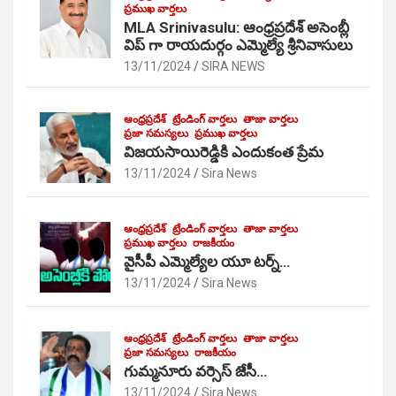
ప్రముఖ వార్తలు
MLA Srinivasulu: ఆంధ్రప్రదేశ్ అసెంబ్లీ
విప్ గా రాయదుర్గం ఎమ్మెల్యే శ్రీనివాసులు
13/11/2024
SIRA NEWS
ఆంధ్రప్రదేశ్
ట్రేండింగ్ వార్తలు
తాజా వార్తలు
ప్రజా సమస్యలు
ప్రముఖ వార్తలు
విజయసాయిరెడ్డికి ఎందుకంత ప్రేమ
13/11/2024
Sira News
ఆంధ్రప్రదేశ్
ట్రేండింగ్ వార్తలు
తాజా వార్తలు
ప్రముఖ వార్తలు
రాజకీయం
వైసీపీ ఎమ్మెల్యేల యూ టర్న్…
13/11/2024
Sira News
ఆంధ్రప్రదేశ్
ట్రేండింగ్ వార్తలు
తాజా వార్తలు
ప్రజా సమస్యలు
రాజకీయం
గుమ్మనూరు వర్సెస్ జేసీ…
13/11/2024
Sira News