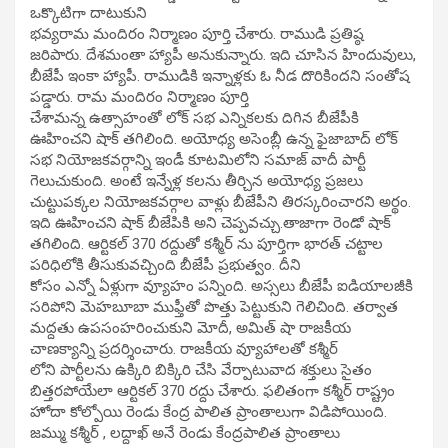
ఒక్కొటిగా దాటుకుని
భవ్యరామ మందిరం నిర్మాణం పూర్తి చేశారు. రాముడి ప్రతిష్ఠ
జరిపారు. దేశమంతా హ్యాపీ అనుకున్నారు. ఇది చూసిన హిందువులు,
బీజేపీ ఇంకా హ్యాపీ. రాముడికి ఇన్నాళ్లకు ఓ నీడ దొరికిందని సంతోష
పడ్డారు. రామ మందిరం నిర్మాణం పూర్తి
చేశామన్న ఉత్సాహంతో లోక్ సభ ఎన్నికలకు దిగిన బీజేపీకి
ఊహించని షాక్ తగిలింది. అయోధ్య అసెంబ్లీ ఉన్న ఫైజాబాద్ లోక్
సభ నియోజకవర్గాన్ని ఇండీ కూటమిలోని సమాజ్ వాదీ పార్టీ
గెలుచుకుంది. అంటే ఇన్నేళ్ల కలను తీర్చిన అయోధ్య ప్రజలు
చుట్టుపక్కల నియోజకవర్గాల వాళ్లు బీజేపీని తిరస్కరించారని అర్థం.
ఇది ఊహించని షాక్ బీజేపికి అని చెప్పవచ్చు.తాజాగా రెండో షాక్
తగిలింది. ఆర్టికల్ 370 రద్దుతో కశ్మీర్ ను పూర్తిగా భారత్ చట్టాల
పరిధిలోకి తీసుకువచ్చింది బీజేపీ ప్రభుత్వం. దీని
కోసం ఎన్నో ఏళ్లుగా వ్యూహం పన్నింది. అస్సలు బీజేపీ ఐడియాలజీకి
సరిపోని మెహబూబా ముఫ్తీతో పొత్తు పెట్టుకుని గెలిచింది. తర్వాత
మద్దతు ఉపసంహరించుకుని మోదీ, అమిత్ షా రాజకీయ
చాణక్యాన్ని ప్రదర్శించారు. రాజకీయ వ్యూహాలతో కశ్మీర్
లోని పార్టీలను ఉక్కిరి బిక్కిరి చేసి వేర్పాటువాద శక్తులు సైతం
బిత్తరపోయేలా ఆర్టికల్ 370 రద్దు చేశారు. ఫలితంగా కశ్మీర్ రాష్ట్రం
హోదా కోల్పోయి రెండు కేంద్ర పాలిత ప్రాంతాలుగా విడిపోయింది.
జమ్ము కశ్మీర్ , లద్దాఖ్ అనే రెండు కేంద్రపాలిత ప్రాంతాలు