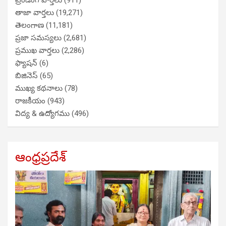
ట్రేండింగ్ వార్తలు
(911)
తాజా వార్తలు
(19,271)
తెలంగాణ
(11,181)
ప్రజా సమస్యలు
(2,681)
ప్రముఖ వార్తలు
(2,286)
ఫ్యాషన్
(6)
బిజినెస్
(65)
ముఖ్య కథనాలు
(78)
రాజకీయం
(943)
విద్య & ఉద్యోగము
(496)
ఆంధ్రప్రదేశ్