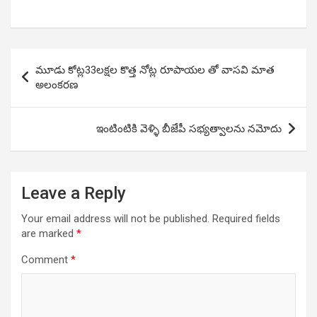
Post
మూడు కోట్ల33లక్షల కొత్త నోట్ల రూపాయల తో వాసవి మాత
navigation
అలంకరణ
ఇంటింటికి వెళ్ళి బీజేపీ సభ్యత్వాలను నమోదు
Leave a Reply
Your email address will not be published.
Required fields
are marked
*
Comment
*