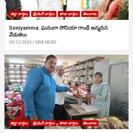
జిల్లా వార్తలు
ట్రేండింగ్ వార్తలు
తాజా వార్తలు
తెలంగాణ
Soniyamma: ఘ‌నంగా సోనియా గాంధీ జ‌న్మ‌దిన
వేడుక‌లు
09/12/2024
SIRA NEWS
జిల్లా వార్తలు
ట్రేండింగ్ వార్తలు
తాజా వార్తలు
తెలంగాణ