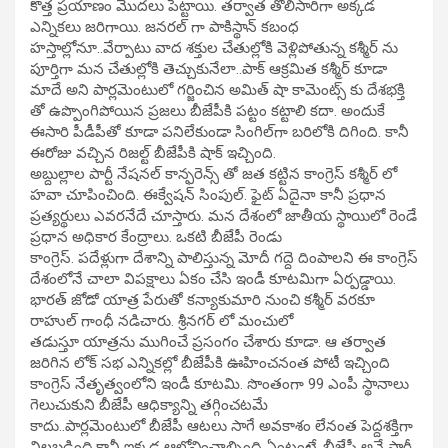
కొత్త ప్రయాణం మొదలు పెట్టాయి. తర్వాత తొలిసారిగా అక్కడ
ఎన్నికలు జరిగాయి. జనరల్ గా పాకిస్థాన్ కబంధ
హస్తాల్లోనూ..వేర్పాటు వాద శక్తుల చేతుల్లోకి వెళ్లిపోతున్న కశ్మీర్ ను
పూర్తిగా మన చేతుల్లోకి తెచ్చుకునేలా..పాక్ ఆక్రమిత కశ్మీర్ కూడా
మాదే అని పార్లమెంటులో గర్జించిన అమిత్ షా కామెంట్స్ కు దేశభక్తి
తో ఉప్పొంగిపోయిన ప్రజలు బీజేపీకి పట్టం కట్టాలి కదా. అందుకే
ఈసారి పీడీపీతో కూడా పనిలేకుండా సింగిల్‌గా బరిలోకి దిగింది. కానీ
ఈరోజు వచ్చిన రిజల్ట్ బీజేపీకి షాక్ ఇచ్చింది.
అబ్దుల్లాల పార్టీ నేషనల్ కాన్ఫరెన్స్ తో జత కట్టిన కాంగ్రెస్ కశ్మీర్ లో
హవా చూపించింది. ఈక్వేషన్ సింపుల్. ఫైట్ ఏదైనా కానీ ప్రధాన
ప్రత్యర్థులు ఎవరనేదే చూస్తారు. మన దేశంలో జాతీయ స్థాయిలో రెండే
ప్రధాన అధికార కేంద్రాలు. ఒకటి బీజేపీ రెండు
కాంగ్రెస్. పదేళ్లుగా దేశాన్ని పాలిస్తున్న మోదీ గద్దె దింపాలని ఈ కాంగ్రెస్
దేశంలోనే చాలా విపక్షాలు ఏకం చేసి ఇండీ కూటమిగా ఏర్పడ్డాయి.
భారత్ జోడో యాత్ర పేరుతో కన్యాకుమారి నుంచి కశ్మీర్ వరకూ
రాహుల్ గాంధీ నడిచారు. శ్రీనగర్ లో మంచులో
తడుస్తూ యాత్రను ముగించే ప్రసంగం చేశారు కూడా. ఆ తర్వాత
జరిగిన లోక్ సభ ఎన్నికల్లో బీజేపీకి ఊహించనంత పోటీ ఇచ్చింది
కాంగ్రెస్ నేతృత్వంలోని ఇండీ కూటమి. సొంతంగా 99 ఎంపీ స్థానాలు
గెలుచుకుని బీజేపీ ఆధిక్యాన్ని తగ్గించటమే
కాదు..పార్లమెంటులో బీజేపీ ఆటలు సాగే అవకాశం లేనంత పెద్దశక్తిగా
నిలబడింది.కానీ ఇక్కడ ఆలోచించాల్సింది ఏంటంటే..బీజేపీ అనే పార్టీ