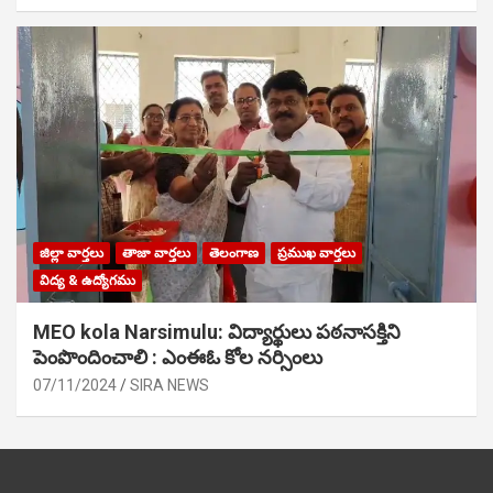
జిల్లా వార్తలు
తాజా వార్తలు
తెలంగాణ
ప్రముఖ వార్తలు
విద్య & ఉద్యోగము
MEO kola Narsimulu: విద్యార్థులు పఠ‌నాసక్తిని
పెంపొందించాలి : ఎంఈఓ కోల నర్సింలు
07/11/2024
SIRA NEWS