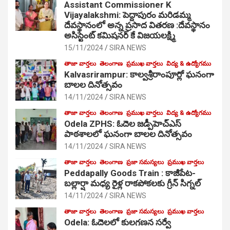
Assistant Commissioner K
Vijayalakshmi: పెద్దాపురం మరిడమ్మ
దేవస్థానంలో అన్న ప్రసాద వితరణ :దేవస్థానం
అసిస్టెంట్ కమిషనర్ కే విజయలక్ష్మి
15/11/2024
SIRA NEWS
తాజా వార్తలు
తెలంగాణ
ప్రముఖ వార్తలు
విద్య & ఉద్యోగము
Kalvasrirampur: కాల్వశ్రీరాంపూర్లో ఘనంగా
బాలల దినోత్సవం
14/11/2024
SIRA NEWS
తాజా వార్తలు
తెలంగాణ
ప్రముఖ వార్తలు
విద్య & ఉద్యోగము
Odela ZPHS: ఓదెల జ‌డ్పీహెచ్ఎస్
పాఠ‌శాల‌లో ఘనంగా బాలల దినోత్సవం
14/11/2024
SIRA NEWS
తాజా వార్తలు
తెలంగాణ
ప్రజా సమస్యలు
ప్రముఖ వార్తలు
Peddapally Goods Train : కాజీపేట-
బల్లార్షా మధ్య రైళ్ల రాకపోకలకు గ్రీన్ సిగ్నల్
14/11/2024
SIRA NEWS
తాజా వార్తలు
తెలంగాణ
ప్రజా సమస్యలు
ప్రముఖ వార్తలు
Odela: ఓదెలలో కులగణన సర్వే