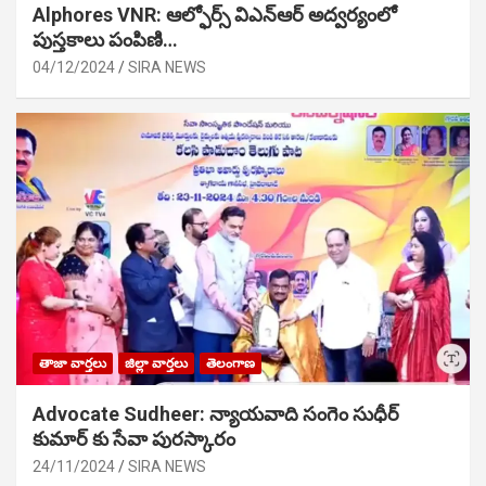
Alphores VNR: ఆల్ఫోర్స్ విఎన్ఆర్ అద్వర్యంలో
పుస్తకాలు పంపిణి…
04/12/2024
SIRA NEWS
తాజా వార్తలు
జిల్లా వార్తలు
తెలంగాణ
Advocate Sudheer: న్యాయవాది సంగెం సుధీర్
కుమార్ కు సేవా పురస్కారం
24/11/2024
SIRA NEWS