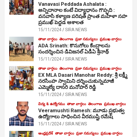
Vanavasi Peddada Ashalata :
అన్నిదానాల కంటే విద్యాధానం గొప్పది :
వనవాసి కళ్యాణ పరిషత్ ప్రాంత మహిళా సహ
ప్రముఖ్ పెద్దడ ఆశాలత
15/11/2024
SIRA NEWS
తాజా వార్తలు
తెలంగాణ
ప్రజా సమస్యలు
ప్రముఖ వార్తలు
ADA Srinath: కొనుగోలు కేంద్రాల‌ను
సంద‌ర్శించిన డివిజనల్ ఏడీఏ శ్రీనాథ్
15/11/2024
SIRA NEWS
తాజా వార్తలు
తెలంగాణ
ప్రజా సమస్యలు
ప్రముఖ వార్తలు
EX MLA Dasari Manohar Reddy: శ్రీ లక్ష్మీ
నరసింహ స్వామిని దర్శించుకున్నమాజీ
ఎమ్మెల్యే దాసరి మనోహర్ రెడ్డి
15/11/2024
SIRA NEWS
విద్య & ఉద్యోగము
తాజా వార్తలు
తెలంగాణ
ప్రముఖ వార్తలు
Veeramushti Ramesh: మూడు ప్రభుత్వ
ఉద్యోగాలు సాధించిన వీరముష్టి రమేష్
15/11/2024
SIRA NEWS
ఆంధ్రప్రదేశ్
తాజా వార్తలు
ప్రజా సమస్యలు
ప్రముఖ వార్తలు