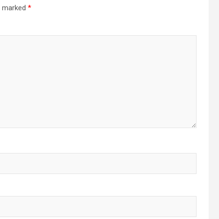
re marked
*