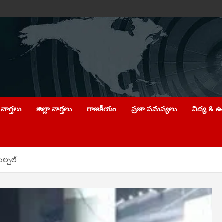
వార్తలు
జిల్లా వార్తలు
రాజకీయం
ప్రజా సమస్యలు
విద్య & 
ుల్చల్