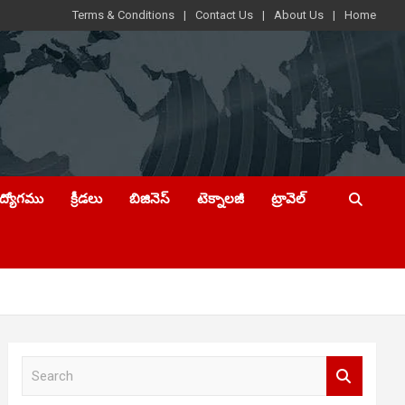
Terms & Conditions
Contact Us
About Us
Home
ఉద్యోగము
క్రీడలు
బిజినెస్
టెక్నాలజీ
ట్రావెల్
S
e
a