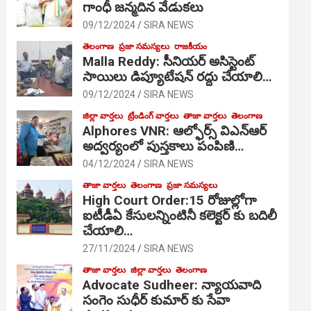
గాంధీ జ‌న్మ‌దిన వేడుక‌లు
09/12/2024
SIRA NEWS
తెలంగాణ
ప్రజా సమస్యలు
రాజకీయం
Malla Reddy: సీనియర్ అసిస్టెంట్
సాయిలు డిప్యూటేషన్ రద్దు చేయాలి…
09/12/2024
SIRA NEWS
జిల్లా వార్తలు
ట్రేండింగ్ వార్తలు
తాజా వార్తలు
తెలంగాణ
Alphores VNR: ఆల్ఫోర్స్ విఎన్ఆర్
అద్వర్యంలో పుస్తకాలు పంపిణి…
04/12/2024
SIRA NEWS
తాజా వార్తలు
తెలంగాణ
ప్రజా సమస్యలు
High Court Order:15 రోజుల్లోగా
ఐటీడీఏ కేసులన్నింటినీ కలెక్టర్ కు బదిలీ
చేయాలి…
27/11/2024
SIRA NEWS
తాజా వార్తలు
జిల్లా వార్తలు
తెలంగాణ
Advocate Sudheer: న్యాయవాది
సంగెం సుధీర్ కుమార్ కు సేవా