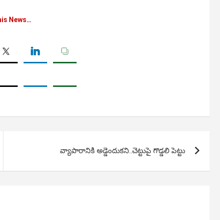
his News…
వ్యాపారానికి అడ్డెందుకని..చెట్టుపై గొడ్డలి పెట్టు