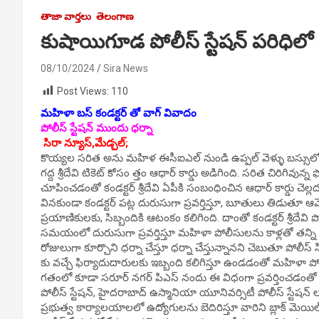
తాజా వార్తలు
తెలంగాణ
కుషాయిగూడ పోలీస్ స్టేషన్ పరిధిల
08/10/2024
Sira News
Post Views:
110
మహిళా బస్ కండక్టర్ తో వాగ్ వివాదం
పోలీస్ స్టేషన్ ముందు ధర్నా
సిరా న్యూస్,మేడ్చల్;
కొయ్యల సరిత అను మహిళ ఈసీఐఎల్ నుండి ఉప్పల్ వెళ్ళు బస్సులో ప్ర
గద్ద శ్రీదేవి టికెట్ కోసం త్తం ఆధార్ కార్డు అడిగింది. సరిత చిరిగివున
చూపించడంతో కండక్టర్ శ్రీదేవి ఏపీకి సంబంధించిన ఆధార్ కార్డు చెల
వినకుండా కండక్టర్ పట్ల దురుసుగా ప్రవర్తిస్తూ, బూతులు తిడుతూ ఆమ
ప్రయాణికులకు, సిబ్బందికి ఆటంకం కలిగింది. దాంతో కండక్టర్ శ్రీదే
సమయంలో దురుసుగా ప్రవర్తిస్తూ మహిళా పోలీసులను కాళ్లతో తన్ని
రోజులుగా కూర్చొని ధర్నా చేస్తూ ధర్నా చేస్తున్నానని చెబుతూ పోలీస్
కు వచ్చే ఫిర్యాదుదారులకు ఇబ్బంది కలిగిస్తూ ఉండడంతో మహిళా పోల
గతంలో కూడా సరూర్ నగర్ పిఎస్ నందు ఈ విధంగా ప్రవర్తించడంతో అ
పోలీస్ స్టేషన్, హైదరాబాద్ ఉస్మానియా యూనివర్సిటీ పోలీస్ స్టేషన్ 
ప్రభుత్వ కార్యాలయాలలో ఉద్యోగులను బెదిరిస్తూ వారిని బ్లాక్ మెయి