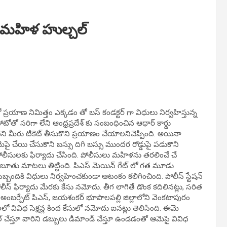
ో మహిళ హుల్చల్
యాణ నిమిత్తం ఎక్కడం తో బస్ కండక్టర్ గా విధులు నిర్వహిస్తున్న
్న ఫోటోతో సరిగా లేని ఆంధ్రప్రదేశ్ కు సంబంధించిన ఆధార్ కార్డు
్లదని మీరు టికెట్ తీసుకొని ప్రయాణం చేయాలనిచెప్పింది. అయినా
ెపై చేయి చేసుకొని బస్సు దిగి బస్సు ముందర రోడ్డుపై పడుకొని
వి పోలీసులకు ఫిర్యాదు చేసింది. పోలీసులు మహిళను తరలించే చే
 బూతు మాటలు తిట్టింది. పిఎస్ మెయిన్ గేట్ లో గత మూడు
 సిబ్బందికి విధులు నిర్వహించకుండా ఆటంకం కలిగించింది. పోలీస్ స్టేషన్
ీస్ ఫిర్యాదు మేరకు కేసు నమోదు. తీగ లాగితే డొంక కదిలినట్లు, సరిత
ంబర్పేట్ పిఎస్, జయశంకర్ భూపాలపల్లి జిల్లాలోని వెంకటాపురం
లలో వివిధ సెక్షన్ల కింద కేసులో నమోదు ఐనట్లు తెలిసింది. ఈమె
ల్ చేస్తూ వారిని డబ్బులు డిమాండ్ చేస్తూ ఉండడంతో ఆమెపై వివిధ