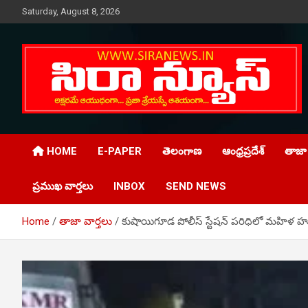
Skip
Saturday, August 8, 2026
to
content
Telugu Online News Daily
SIRA NEWS
HOME
E-PAPER
తెలంగాణ
ఆంధ్రప్రదేశ్
తాజా 
ప్రముఖ వార్తలు
INBOX
SEND NEWS
Home
తాజా వార్తలు
కుషాయిగూడ పోలీస్ స్టేషన్ పరిధిలో మహిళ హ