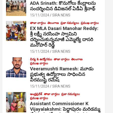
ADA Srinath: కొనుగోలు కేంద్రాల‌ను
సంద‌ర్శించిన డివిజనల్ ఏడీఏ శ్రీనాథ్
15/11/2024
SIRA NEWS
తాజా వార్తలు
తెలంగాణ
ప్రజా సమస్యలు
ప్రముఖ వార్తలు
EX MLA Dasari Manohar Reddy:
శ్రీ లక్ష్మీ నరసింహ స్వామిని
దర్శించుకున్నమాజీ ఎమ్మెల్యే దాసరి
మనోహర్ రెడ్డి
15/11/2024
SIRA NEWS
విద్య & ఉద్యోగము
తాజా వార్తలు
తెలంగాణ
ప్రముఖ వార్తలు
Veeramushti Ramesh: మూడు
ప్రభుత్వ ఉద్యోగాలు సాధించిన
వీరముష్టి రమేష్
15/11/2024
SIRA NEWS
ఆంధ్రప్రదేశ్
తాజా వార్తలు
ప్రజా సమస్యలు
ప్రముఖ వార్తలు
Assistant Commissioner K
Vijayalakshmi: పెద్దాపురం మరిడమ్మ