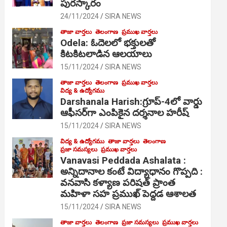
పురస్కారం
24/11/2024
SIRA NEWS
తాజా వార్తలు
తెలంగాణ
ప్రముఖ వార్తలు
Odela: ఓదెల‌లో భక్తులతో
కిటకిటలాడిన ఆల‌యాలు
15/11/2024
SIRA NEWS
తాజా వార్తలు
తెలంగాణ
ప్రముఖ వార్తలు
విద్య & ఉద్యోగము
Darshanala Harish:గ్రూప్-4లో వార్డు
ఆఫీసర్‌గా ఎంపికైన దర్శనాల హరీష్
15/11/2024
SIRA NEWS
విద్య & ఉద్యోగము
తాజా వార్తలు
తెలంగాణ
ప్రజా సమస్యలు
ప్రముఖ వార్తలు
Vanavasi Peddada Ashalata :
అన్నిదానాల కంటే విద్యాధానం గొప్పది :
వనవాసి కళ్యాణ పరిషత్ ప్రాంత
మహిళా సహ ప్రముఖ్ పెద్దడ ఆశాలత
15/11/2024
SIRA NEWS
తాజా వార్తలు
తెలంగాణ
ప్రజా సమస్యలు
ప్రముఖ వార్తలు