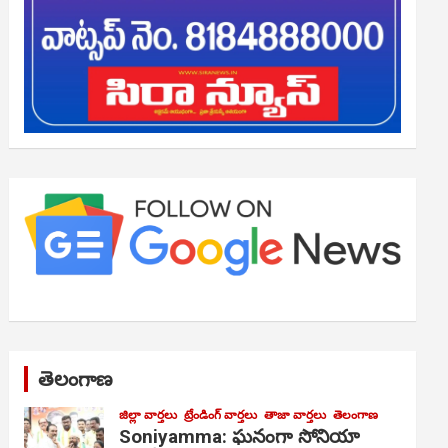
తెలంగాణ
జిల్లా వార్తలు
ట్రేండింగ్ వార్తలు
తాజా వార్తలు
తెలంగాణ
Soniyamma: ఘ‌నంగా సోనియా