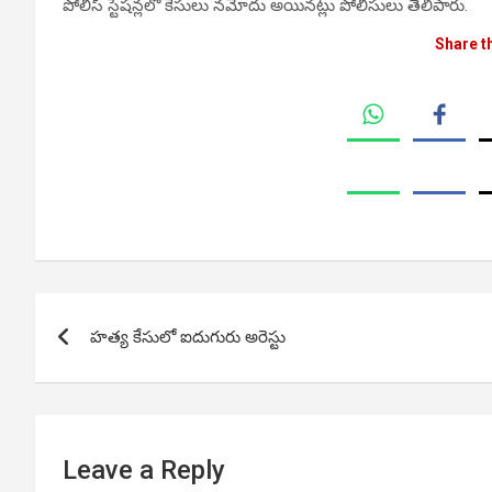
పోలీస్ స్టేషన్లలో కేసులు నమోదు అయినట్లు పోలీసులు తెలిపారు.
Share t
Post
హత్య కేసులో ఐదుగురు అరెస్టు
navigation
Leave a Reply