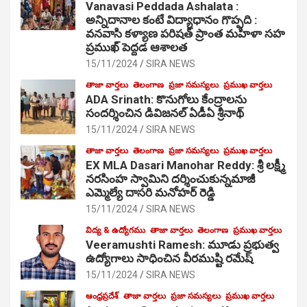
Vanavasi Peddada Ashalata :
అన్నిదానాల కంటే విద్యాధానం గొప్పది :
వనవాసి కళ్యాణ పరిషత్ ప్రాంత మహిళా సహ
ప్రముఖ్ పెద్దడ ఆశాలత
15/11/2024
SIRA NEWS
తాజా వార్తలు
తెలంగాణ
ప్రజా సమస్యలు
ప్రముఖ వార్తలు
ADA Srinath: కొనుగోలు కేంద్రాల‌ను
సంద‌ర్శించిన డివిజనల్ ఏడీఏ శ్రీనాథ్
15/11/2024
SIRA NEWS
తాజా వార్తలు
తెలంగాణ
ప్రజా సమస్యలు
ప్రముఖ వార్తలు
EX MLA Dasari Manohar Reddy: శ్రీ లక్ష్మీ
నరసింహ స్వామిని దర్శించుకున్నమాజీ
ఎమ్మెల్యే దాసరి మనోహర్ రెడ్డి
15/11/2024
SIRA NEWS
విద్య & ఉద్యోగము
తాజా వార్తలు
తెలంగాణ
ప్రముఖ వార్తలు
Veeramushti Ramesh: మూడు ప్రభుత్వ
ఉద్యోగాలు సాధించిన వీరముష్టి రమేష్
15/11/2024
SIRA NEWS
ఆంధ్రప్రదేశ్
తాజా వార్తలు
ప్రజా సమస్యలు
ప్రముఖ వార్తలు