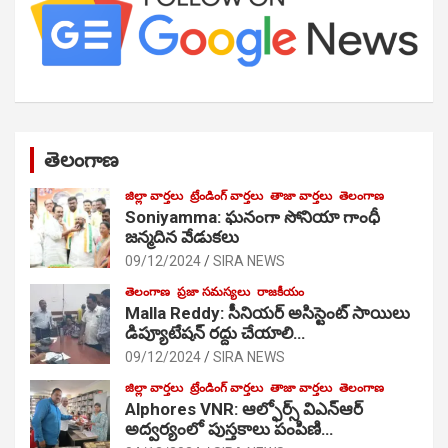
తెలంగాణ
జిల్లా వార్తలు
ట్రేండింగ్ వార్తలు
తాజా వార్తలు
తెలంగాణ
Soniyamma: ఘ‌నంగా సోనియా గాంధీ
జ‌న్మ‌దిన వేడుక‌లు
09/12/2024
SIRA NEWS
తెలంగాణ
ప్రజా సమస్యలు
రాజకీయం
Malla Reddy: సీనియర్ అసిస్టెంట్ సాయిలు
డిప్యూటేషన్ రద్దు చేయాలి…
09/12/2024
SIRA NEWS
జిల్లా వార్తలు
ట్రేండింగ్ వార్తలు
తాజా వార్తలు
తెలంగాణ
Alphores VNR: ఆల్ఫోర్స్ విఎన్ఆర్
అద్వర్యంలో పుస్తకాలు పంపిణి…