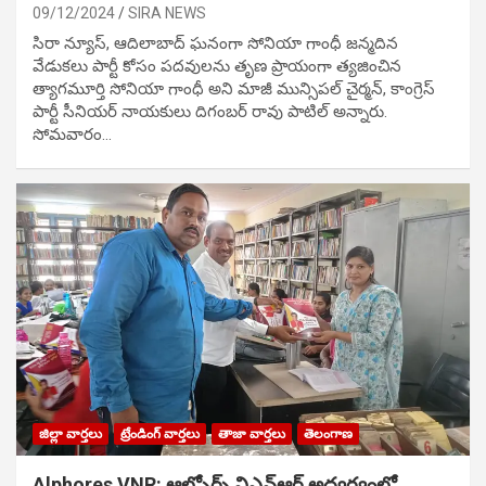
09/12/2024
SIRA NEWS
సిరా న్యూస్, ఆదిలాబాద్ ఘ‌నంగా సోనియా గాంధీ జ‌న్మ‌దిన
వేడుక‌లు పార్టీ కోసం ప‌ద‌వుల‌ను తృణ ప్రాయంగా త్య‌జించిన
త్యాగమూర్తి సోనియా గాంధీ అని మాజీ మున్సిప‌ల్ చైర్మ‌న్, కాంగ్రెస్
పార్టీ సీనియ‌ర్ నాయ‌కులు దిగంబ‌ర్ రావు పాటిల్ అన్నారు.
సోమవారం…
జిల్లా వార్తలు
ట్రేండింగ్ వార్తలు
తాజా వార్తలు
తెలంగాణ
Alphores VNR: ఆల్ఫోర్స్ విఎన్ఆర్ అద్వర్యంలో