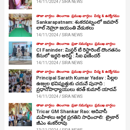
14/11/2024
SIRA NEWS
తాజా వార్తలు
తెలంగాణ
ప్రముఖ వార్తలు
విద్య & ఉద్యోగము
Sankarapatnam: శంకరపట్నంలో జవహర్
లాల్ నెహ్రూ జయంతి వేడుకలు
14/11/2024
SIRA NEWS
తాజా వార్తలు
తెలంగాణ
ప్రజా సమస్యలు
ప్రముఖ వార్తలు
CI Faninder: మిస్టర్ టి రెస్టారెంట్ దొంగతనం
కేసులో ఇద్దరి అరెస్ట్ : సీఐ ఫణిందర్
14/11/2024
SIRA NEWS
తాజా వార్తలు
తెలంగాణ
ప్రముఖ వార్తలు
విద్య & ఉద్యోగము
Principal Sarath Kumar Yadav : పిల్లల
ఉజ్వల భవిష్యత్తుకు చదువే పునాది :
ప్రధానోపాధ్యాయులు శరత్ కుమార్ యాదవ్
14/11/2024
SIRA NEWS
తాజా వార్తలు
తెలంగాణ
ప్రజా సమస్యలు
ప్రముఖ వార్తలు
Tricar GM Shankar Rao: ఆదివాసీ
మహిళలు ఆర్థిక ప్రగతిని సాధించాలి: ట్రైకార్
జీఎం శంకర్‌రావు
13/11/2024
SIRA NEWS