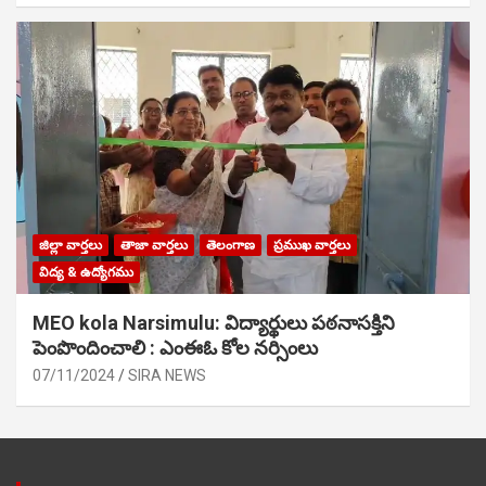
జిల్లా వార్తలు
తాజా వార్తలు
తెలంగాణ
ప్రముఖ వార్తలు
విద్య & ఉద్యోగము
MEO kola Narsimulu: విద్యార్థులు పఠ‌నాసక్తిని
పెంపొందించాలి : ఎంఈఓ కోల నర్సింలు
07/11/2024
SIRA NEWS