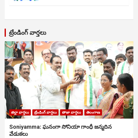
ట్రేండింగ్ వార్తలు
జిల్లా వార్తలు
ట్రేండింగ్ వార్తలు
తాజా వార్తలు
తెలంగాణ
Soniyamma: ఘ‌నంగా సోనియా గాంధీ జ‌న్మ‌దిన
వేడుక‌లు