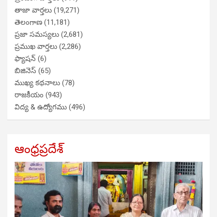
తాజా వార్తలు
(19,271)
తెలంగాణ
(11,181)
ప్రజా సమస్యలు
(2,681)
ప్రముఖ వార్తలు
(2,286)
ఫ్యాషన్
(6)
బిజినెస్
(65)
ముఖ్య కథనాలు
(78)
రాజకీయం
(943)
విద్య & ఉద్యోగము
(496)
ఆంధ్రప్రదేశ్