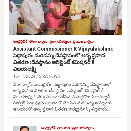
ఆంధ్రప్రదేశ్
తాజా వార్తలు
ప్రజా సమస్యలు
ప్రముఖ వార్తలు
Assistant Commissioner K Vijayalakshmi:
పెద్దాపురం మరిడమ్మ దేవస్థానంలో అన్న ప్రసాద
వితరణ :దేవస్థానం అసిస్టెంట్ కమిషనర్ కే
విజయలక్ష్మి
15/11/2024
SIRA NEWS
సిరాన్యూస్, సామర్లకోట పెద్దాపురం మరిడమ్మ దేవస్థానంలో
అన్న ప్రసాద వితరణ :దేవస్థానం అసిస్టెంట్ కమిషనర్ కే
విజయలక్ష్మి * చెక్కును అందజేసిన సామర్లకోట సిరాన్యూస్
రిపోర్టర్ పెద్దాపురం పట్టణంలో వెలసిన మరిటమ్మ అమ్మవారి
ఆలయంలో అన్న ప్రసాద వితరణ కార్యక్రమాన్ని శుక్రవారం…
ఆంధ్రప్రదేశ్
తెలంగాణ
ప్రజా సమస్యలు