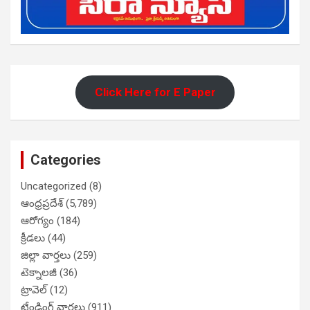
Click Here for E Paper
Categories
Uncategorized
(8)
ఆంధ్రప్రదేశ్
(5,789)
ఆరోగ్యం
(184)
క్రీడలు
(44)
జిల్లా వార్తలు
(259)
టెక్నాలజీ
(36)
ట్రావెల్
(12)
ట్రేండింగ్ వార్తలు
(911)