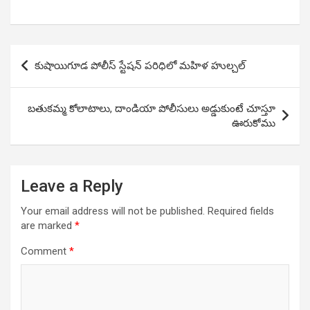
Post
కుషాయిగూడ పోలీస్ స్టేషన్ పరిధిలో మహిళ హుల్చల్
navigation
బతుకమ్మ కోలాటాలు, దాండియా పోలీసులు అడ్డుకుంటే చూస్తూ
ఊరుకోము
Leave a Reply
Your email address will not be published.
Required fields
are marked
*
Comment
*