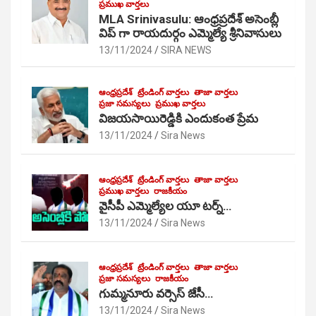
ప్రముఖ వార్తలు
MLA Srinivasulu: ఆంధ్రప్రదేశ్ అసెంబ్లీ
విప్ గా రాయదుర్గం ఎమ్మెల్యే శ్రీనివాసులు
13/11/2024
SIRA NEWS
ఆంధ్రప్రదేశ్
ట్రేండింగ్ వార్తలు
తాజా వార్తలు
ప్రజా సమస్యలు
ప్రముఖ వార్తలు
విజయసాయిరెడ్డికి ఎందుకంత ప్రేమ
13/11/2024
Sira News
ఆంధ్రప్రదేశ్
ట్రేండింగ్ వార్తలు
తాజా వార్తలు
ప్రముఖ వార్తలు
రాజకీయం
వైసీపీ ఎమ్మెల్యేల యూ టర్న్…
13/11/2024
Sira News
ఆంధ్రప్రదేశ్
ట్రేండింగ్ వార్తలు
తాజా వార్తలు
ప్రజా సమస్యలు
రాజకీయం
గుమ్మనూరు వర్సెస్ జేసీ…
13/11/2024
Sira News