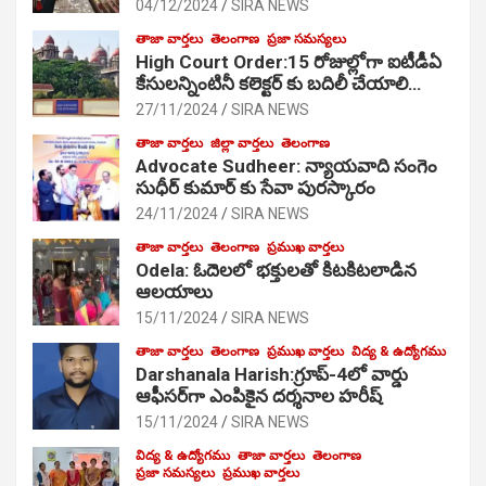
04/12/2024
SIRA NEWS
తాజా వార్తలు
తెలంగాణ
ప్రజా సమస్యలు
High Court Order:15 రోజుల్లోగా ఐటీడీఏ
కేసులన్నింటినీ కలెక్టర్ కు బదిలీ చేయాలి…
27/11/2024
SIRA NEWS
తాజా వార్తలు
జిల్లా వార్తలు
తెలంగాణ
Advocate Sudheer: న్యాయవాది సంగెం
సుధీర్ కుమార్ కు సేవా పురస్కారం
24/11/2024
SIRA NEWS
తాజా వార్తలు
తెలంగాణ
ప్రముఖ వార్తలు
Odela: ఓదెల‌లో భక్తులతో కిటకిటలాడిన
ఆల‌యాలు
15/11/2024
SIRA NEWS
తాజా వార్తలు
తెలంగాణ
ప్రముఖ వార్తలు
విద్య & ఉద్యోగము
Darshanala Harish:గ్రూప్-4లో వార్డు
ఆఫీసర్‌గా ఎంపికైన దర్శనాల హరీష్
15/11/2024
SIRA NEWS
విద్య & ఉద్యోగము
తాజా వార్తలు
తెలంగాణ
ప్రజా సమస్యలు
ప్రముఖ వార్తలు