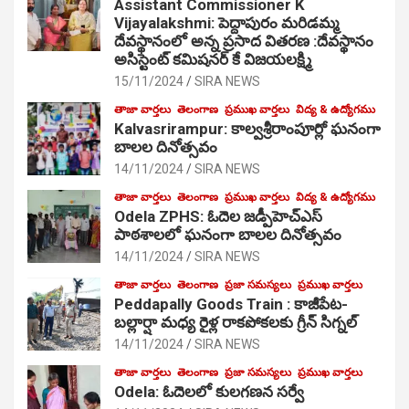
Assistant Commissioner K
Vijayalakshmi: పెద్దాపురం మరిడమ్మ
దేవస్థానంలో అన్న ప్రసాద వితరణ :దేవస్థానం
అసిస్టెంట్ కమిషనర్ కే విజయలక్ష్మి
15/11/2024
SIRA NEWS
తాజా వార్తలు
తెలంగాణ
ప్రముఖ వార్తలు
విద్య & ఉద్యోగము
Kalvasrirampur: కాల్వశ్రీరాంపూర్లో ఘనంగా
బాలల దినోత్సవం
14/11/2024
SIRA NEWS
తాజా వార్తలు
తెలంగాణ
ప్రముఖ వార్తలు
విద్య & ఉద్యోగము
Odela ZPHS: ఓదెల జ‌డ్పీహెచ్ఎస్
పాఠ‌శాల‌లో ఘనంగా బాలల దినోత్సవం
14/11/2024
SIRA NEWS
తాజా వార్తలు
తెలంగాణ
ప్రజా సమస్యలు
ప్రముఖ వార్తలు
Peddapally Goods Train : కాజీపేట-
బల్లార్షా మధ్య రైళ్ల రాకపోకలకు గ్రీన్ సిగ్నల్
14/11/2024
SIRA NEWS
తాజా వార్తలు
తెలంగాణ
ప్రజా సమస్యలు
ప్రముఖ వార్తలు
Odela: ఓదెలలో కులగణన సర్వే