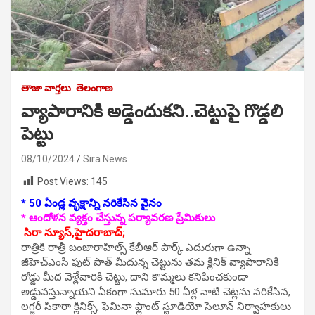
తాజా వార్తలు
తెలంగాణ
వ్యాపారానికి అడ్డెందుకని..చెట్టుపై గొడ్డలి
పెట్టు
08/10/2024
Sira News
Post Views:
145
* 50 ఏండ్ల వృక్షాన్ని నరికేసిన వైనం
* ఆందోళన వ్యక్తం చేస్తున్న పర్యావరణ ప్రేమికులు
సిరా న్యూస్,హైదరాబాద్;
రాత్రికి రాత్రీ బంజారాహిల్స్ కేబీఆర్ పార్క్ ఎదురుగా ఉన్నా
జీహెచ్ఎంసీ ఫుట్ పాత్ మీదున్న చెట్టును తమ క్లినిక్ వ్యాపారానికి
రోడ్డు మీద వెళ్లేవారికి చెట్టు, దాని కొమ్మలు కనిపించకుండా
అడ్డువస్తున్నాయని ఏకంగా సుమారు 50 ఏళ్ల నాటి చెట్లను నరికేసిన,
లగ్జరీ సికారా క్లినిక్స్, ఫెమినా ఫ్లాంట్ స్టూడియో సెలూన్ నిర్వాహకులు