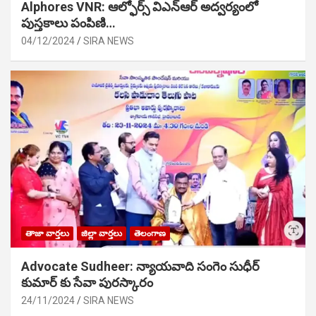
Alphores VNR: ఆల్ఫోర్స్ విఎన్ఆర్ అద్వర్యంలో
పుస్తకాలు పంపిణి…
04/12/2024
SIRA NEWS
తాజా వార్తలు
జిల్లా వార్తలు
తెలంగాణ
Advocate Sudheer: న్యాయవాది సంగెం సుధీర్
కుమార్ కు సేవా పురస్కారం
24/11/2024
SIRA NEWS