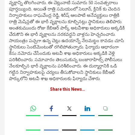
వృక్షాన్ని తొలగించారు. ఈ చెట్లునాటి సుమారు 50 సంవత్సరాలు
పూర్తయ్యింది. అయితే రాత్రి సమయంలో సెలూన్, క్లినిక్ కు చెందిన
నిర్వాహకులు రాఘవేంద్ర రెడ్డి, శిరీష్ ఆలపాటి అనేవ్యక్తులు రాత్రికి
రాత్రి మెషిన్లతో ఈ భారీ వృక్షాలను కూల్చినట్లు స్థానికులు తెలిపారు.
అంతకుముందు రోజు కేబిఆర్ పార్క్ అటవీశాఖ అధికారులు అక్కడికి
చేరుకొని ఈ భారీ వృక్షాలను నరకవద్దని వాళ్లను హెచ్చరించారు.
సాయంత్రం పచ్చగా ఉన్న చెట్లు ఉదయాన్నే నేలమట్టం కావడం చూసి
స్థానికులు సెంటిమెంటుతో రగిలిపోతున్నారు. ఫిర్యాదు ఆధారంగా
కేసు నమోదు చేసేందుకు అటవీ శాఖ అధికారులు అక్కడికి వెళ్లి
పరిశీలించారు. సమాచారం తెలుసుకున్న బంజారాహిల్స్ పోలీసులు
నేలకూల్చిన భారీ వృక్షాలను పరిశీలించారు. ఈ దుర్మార్గానికి ఒడి
గట్టిన నిర్వాహకులపై చర్యలు తీసుకోవాలని స్థానికులు కేబీఆర్
పార్కులోని అటవీ శాఖ అధికారులకు ఫిర్యాదు చేశారు.
Share this News…