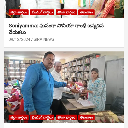
జిల్లా వార్తలు
ట్రేండింగ్ వార్తలు
తాజా వార్తలు
తెలంగాణ
Soniyamma: ఘ‌నంగా సోనియా గాంధీ జ‌న్మ‌దిన
వేడుక‌లు
09/12/2024
SIRA NEWS
జిల్లా వార్తలు
ట్రేండింగ్ వార్తలు
తాజా వార్తలు
తెలంగాణ