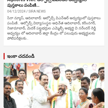
పుస్తకాలు పంపిణి…
04/12/2024
SIRA NEWS
సిరా న్యూస్, ఆదిలాబాద్: ఆల్ఫోర్స్ విఎన్ఆర్ అద్వర్యంలో పుస్తకాలు
పంపిణి… ఆల్ఫోర్స్ విద్యాసంస్థల అధినేత ఆదిలాబాద్, కరీంనగర్,
నిజామాబాద్, మెదక్ పట్టభద్రుల ఎమ్మెల్సీ అభ్యర్థి వి నరేందర్ రెడ్డి
అధ్వర్యం లో ఆదిలాబాద్ జిల్లా కేంద్రం లో పలువురు అభ్యర్థులకు
పోటిప‌రీక్ష‌ల‌కు…
ఇంకా చదవండి