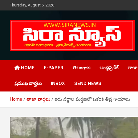
Skip
Thursday, August 6, 2026
to
content
Telugu Online News Daily
SIRA NEWS
HOME
E-PAPER
తెలంగాణ
ఆంధ్రప్రదేశ్
తాజా 
ప్రముఖ వార్తలు
INBOX
SEND NEWS
Home
తాజా వార్తలు
ఇరు వర్గాల ఘర్షణలో ఒకరికి తీవ్ర గాయాలు