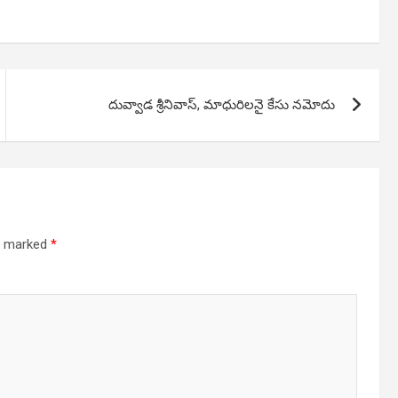
దువ్వాడ శ్రీనివాస్, మాధురిలనై కేసు నమోదు
re marked
*