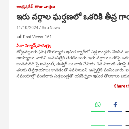
ఆంధ్రప్రదేశ్
తాజా వార్తలు
ఇరు వర్గాల ఘర్షణలో ఒకరికి తీవ్ర 
11/10/2024
Sira News
Post Views:
161
సిరా న్యూస్,పామర్రు;
తోట్లవల్లూరు (మ) రొయ్యూరు ఇసుక క్వారీలో ఎడ్ల బండ్లకు చెందిన
అయ్యాయి. వారిని ఆసుపత్రికి తరలించారు. ఇరు వర్గాలు ఒకరిపై ఒక
బావమరిది పై జస్వంత్, ఈశ్వర్ లు దాడి చేసారు. శివ సాయికి తలపై త
తలకు తీవ్రగాయాలు కావడంతో శివసాయిని ఆస్పత్రికి పంపించారు. ఐలూర
సమయాల్లో వందలాది ఎడ్లబండ్లతో యదేచ్చగా ఇసుక తోలకాలు జరుగుతున్న
Share t