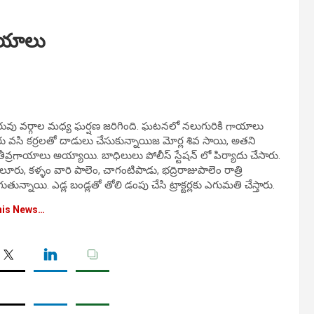
గాయాలు
 ఇరువు వర్గాల మధ్య ఘర్షణ జరిగింది. ఘటనలో నలుగురికి గాయాలు
రు వసి కర్రలతో దాడులు చేసుకున్నాయిజ మోర్ల శివ సాయి, అతని
ీవ్రగాయాలు అయ్యాయి. బాధిలులు పోలీస్ స్టేషన్ లో పిర్యాదు చేసారు.
ు, కళ్ళం వారి పాలెం, చాగంటిపాడు, భద్రిరాజుపాలెం రాత్రి
ాయి. ఎడ్ల బండ్లతో తోలి డంపు చేసి ట్రాక్టర్లకు ఎగుమతి చేస్తారు.
his News…