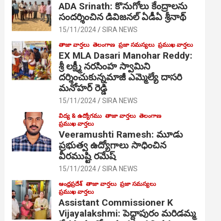
ADA Srinath: కొనుగోలు కేంద్రాల‌ను
సంద‌ర్శించిన డివిజనల్ ఏడీఏ శ్రీనాథ్
15/11/2024
SIRA NEWS
తాజా వార్తలు
తెలంగాణ
ప్రజా సమస్యలు
ప్రముఖ వార్తలు
EX MLA Dasari Manohar Reddy:
శ్రీ లక్ష్మీ నరసింహ స్వామిని
దర్శించుకున్నమాజీ ఎమ్మెల్యే దాసరి
మనోహర్ రెడ్డి
15/11/2024
SIRA NEWS
విద్య & ఉద్యోగము
తాజా వార్తలు
తెలంగాణ
ప్రముఖ వార్తలు
Veeramushti Ramesh: మూడు
ప్రభుత్వ ఉద్యోగాలు సాధించిన
వీరముష్టి రమేష్
15/11/2024
SIRA NEWS
ఆంధ్రప్రదేశ్
తాజా వార్తలు
ప్రజా సమస్యలు
ప్రముఖ వార్తలు
Assistant Commissioner K
Vijayalakshmi: పెద్దాపురం మరిడమ్మ