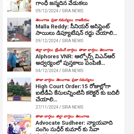
గాంధీ జ‌న్మ‌దిన వేడుక‌లు
09/12/2024
SIRA NEWS
తెలంగాణ
ప్రజా సమస్యలు
రాజకీయం
Malla Reddy: సీనియర్ అసిస్టెంట్
సాయిలు డిప్యూటేషన్ రద్దు చేయాలి…
09/12/2024
SIRA NEWS
జిల్లా వార్తలు
ట్రేండింగ్ వార్తలు
తాజా వార్తలు
తెలంగాణ
Alphores VNR: ఆల్ఫోర్స్ విఎన్ఆర్
అద్వర్యంలో పుస్తకాలు పంపిణి…
04/12/2024
SIRA NEWS
తాజా వార్తలు
తెలంగాణ
ప్రజా సమస్యలు
High Court Order:15 రోజుల్లోగా
ఐటీడీఏ కేసులన్నింటినీ కలెక్టర్ కు బదిలీ
చేయాలి…
27/11/2024
SIRA NEWS
తాజా వార్తలు
జిల్లా వార్తలు
తెలంగాణ
Advocate Sudheer: న్యాయవాది
సంగెం సుధీర్ కుమార్ కు సేవా