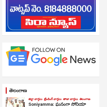
తెలంగాణ
జిల్లా వార్తలు
ట్రేండింగ్ వార్తలు
తాజా వార్తలు
తెలంగాణ
Soniyamma: ఘ‌నంగా సోనియా