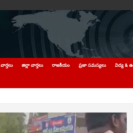
వార్తలు
జిల్లా వార్తలు
రాజకీయం
ప్రజా సమస్యలు
విద్య & 