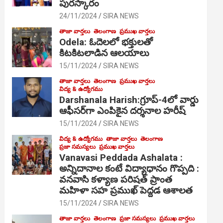
పురస్కారం
24/11/2024
SIRA NEWS
తాజా వార్తలు
తెలంగాణ
ప్రముఖ వార్తలు
Odela: ఓదెల‌లో భక్తులతో
కిటకిటలాడిన ఆల‌యాలు
15/11/2024
SIRA NEWS
తాజా వార్తలు
తెలంగాణ
ప్రముఖ వార్తలు
విద్య & ఉద్యోగము
Darshanala Harish:గ్రూప్-4లో వార్డు
ఆఫీసర్‌గా ఎంపికైన దర్శనాల హరీష్
15/11/2024
SIRA NEWS
విద్య & ఉద్యోగము
తాజా వార్తలు
తెలంగాణ
ప్రజా సమస్యలు
ప్రముఖ వార్తలు
Vanavasi Peddada Ashalata :
అన్నిదానాల కంటే విద్యాధానం గొప్పది :
వనవాసి కళ్యాణ పరిషత్ ప్రాంత
మహిళా సహ ప్రముఖ్ పెద్దడ ఆశాలత
15/11/2024
SIRA NEWS
తాజా వార్తలు
తెలంగాణ
ప్రజా సమస్యలు
ప్రముఖ వార్తలు