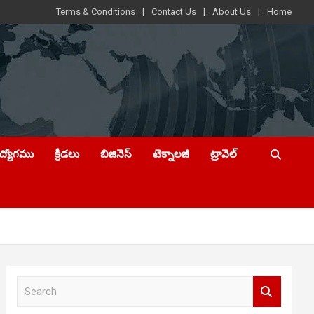
Terms & Conditions
Contact Us
About Us
Home
ఉద్యోగము
క్రీడలు
బిజినెస్
టెక్నాలజీ
ట్రావెల్
S
e
a