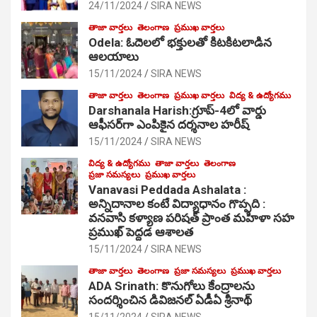
24/11/2024
SIRA NEWS
తాజా వార్తలు
తెలంగాణ
ప్రముఖ వార్తలు
Odela: ఓదెల‌లో భక్తులతో కిటకిటలాడిన
ఆల‌యాలు
15/11/2024
SIRA NEWS
తాజా వార్తలు
తెలంగాణ
ప్రముఖ వార్తలు
విద్య & ఉద్యోగము
Darshanala Harish:గ్రూప్-4లో వార్డు
ఆఫీసర్‌గా ఎంపికైన దర్శనాల హరీష్
15/11/2024
SIRA NEWS
విద్య & ఉద్యోగము
తాజా వార్తలు
తెలంగాణ
ప్రజా సమస్యలు
ప్రముఖ వార్తలు
Vanavasi Peddada Ashalata :
అన్నిదానాల కంటే విద్యాధానం గొప్పది :
వనవాసి కళ్యాణ పరిషత్ ప్రాంత మహిళా సహ
ప్రముఖ్ పెద్దడ ఆశాలత
15/11/2024
SIRA NEWS
తాజా వార్తలు
తెలంగాణ
ప్రజా సమస్యలు
ప్రముఖ వార్తలు
ADA Srinath: కొనుగోలు కేంద్రాల‌ను
సంద‌ర్శించిన డివిజనల్ ఏడీఏ శ్రీనాథ్
15/11/2024
SIRA NEWS