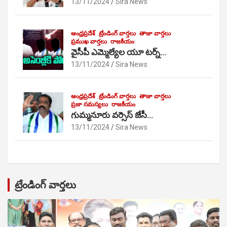
13/11/2024
Sira News
ఆంధ్రప్రదేశ్
ట్రేండింగ్ వార్తలు
తాజా వార్తలు
ప్రముఖ వార్తలు
రాజకీయం
వైసీపీ ఎమ్మెల్యేల యూ టర్న్…
13/11/2024
Sira News
ఆంధ్రప్రదేశ్
ట్రేండింగ్ వార్తలు
తాజా వార్తలు
ప్రజా సమస్యలు
రాజకీయం
గుమ్మనూరు వర్సెస్ జేసీ…
13/11/2024
Sira News
ట్రేండింగ్ వార్తలు