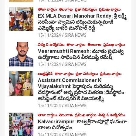
తాజా వార్తలు
తెలంగాణ
ప్రజా సమస్యలు
ప్రముఖ వార్తలు
EX MLA Dasari Manohar Reddy: శ్రీ లక్ష్మీ
నరసింహ స్వామిని దర్శించుకున్నమాజీ
ఎమ్మెల్యే దాసరి మనోహర్ రెడ్డి
15/11/2024
SIRA NEWS
విద్య & ఉద్యోగము
తాజా వార్తలు
తెలంగాణ
ప్రముఖ వార్తలు
Veeramushti Ramesh: మూడు ప్రభుత్వ
ఉద్యోగాలు సాధించిన వీరముష్టి రమేష్
15/11/2024
SIRA NEWS
ఆంధ్రప్రదేశ్
తాజా వార్తలు
ప్రజా సమస్యలు
ప్రముఖ వార్తలు
Assistant Commissioner K
Vijayalakshmi: పెద్దాపురం మరిడమ్మ
దేవస్థానంలో అన్న ప్రసాద వితరణ :దేవస్థానం
అసిస్టెంట్ కమిషనర్ కే విజయలక్ష్మి
15/11/2024
SIRA NEWS
తాజా వార్తలు
తెలంగాణ
ప్రముఖ వార్తలు
విద్య & ఉద్యోగము
Kalvasrirampur: కాల్వశ్రీరాంపూర్లో ఘనంగా
బాలల దినోత్సవం
14/11/2024
SIRA NEWS