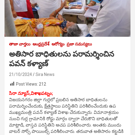
తాజా వార్తలు
ఆంధ్రప్రదేశ్
ఆరోగ్యం
ప్రజా సమస్యలు
అతిసార బాధితులను పరామర్శించిన
పవన్ కళ్యాణ్
21/10/2024
Sira News
Post Views:
212
సిరా న్యూస్,విశాఖపట్నం;
విజయనగరం జిల్లా గుర్లలో ప్రబలిన అతిసార బాధితులను
పరామర్శించేందుకు, క్షేత్రస్థాయి పరిస్థితిని పరిశీలించేందుకు ఉప
ముఖ్యమంత్రి పవన్ కళ్యాణ్ విశాఖ చేరుకున్నారు. విమానాశ్రయం
నుంచి గుర్ల గ్రామానికి రోడ్డు మార్గం ద్వారా చేరుకొని బాధితులతో
మాట్లాడి, వాస్తవ పరిస్థితిని అచప పరిశీలించారు. అంతకు ముందు
వాటర్ సోర్స్ పాయింట్స్ పరిశీలించారు. తరువాత అతిసారం కట్టడికి