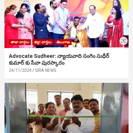
తాజా వార్తలు
జిల్లా వార్తలు
తెలంగాణ
Advocate Sudheer: న్యాయవాది సంగెం సుధీర్
కుమార్ కు సేవా పురస్కారం
24/11/2024
SIRA NEWS