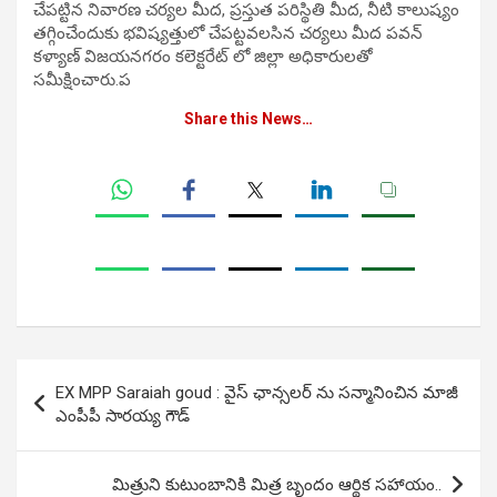
చేపట్టిన నివారణ చర్యల మీద, ప్రస్తుత పరిస్థితి మీద, నీటి కాలుష్యం
తగ్గించేందుకు భవిష్యత్తులో చేపట్టవలసిన చర్యలు మీద పవన్
కళ్యాణ్ విజయనగరం కలెక్టరేట్ లో జిల్లా అధికారులతో
సమీక్షించారు.ప
Share this News…
Post
EX MPP Saraiah goud : వైస్ ఛాన్సలర్ ను సన్మానించిన మాజీ
navigation
ఎంపీపీ సారయ్య గౌడ్
మిత్రుని కుటుంబానికి మిత్ర బృందం ఆర్థిక సహాయం..