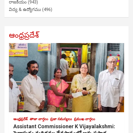
రాజకీయం
(943)
విద్య & ఉద్యోగము
(496)
ఆంధ్రప్రదేశ్
ఆంధ్రప్రదేశ్
తాజా వార్తలు
ప్రజా సమస్యలు
ప్రముఖ వార్తలు
Assistant Commissioner K Vijayalakshmi: