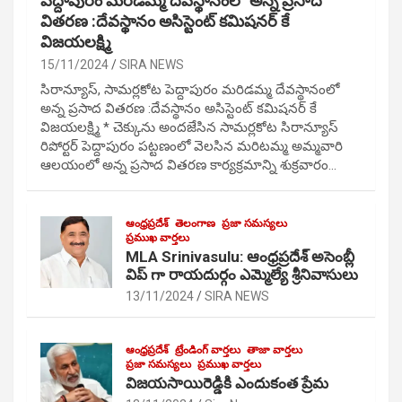
పెద్దాపురం మరిడమ్మ దేవస్థానంలో అన్న ప్రసాద
వితరణ :దేవస్థానం అసిస్టెంట్ కమిషనర్ కే
విజయలక్ష్మి
15/11/2024
SIRA NEWS
సిరాన్యూస్, సామర్లకోట పెద్దాపురం మరిడమ్మ దేవస్థానంలో
అన్న ప్రసాద వితరణ :దేవస్థానం అసిస్టెంట్ కమిషనర్ కే
విజయలక్ష్మి * చెక్కును అందజేసిన సామర్లకోట సిరాన్యూస్
రిపోర్టర్ పెద్దాపురం పట్టణంలో వెలసిన మరిటమ్మ అమ్మవారి
ఆలయంలో అన్న ప్రసాద వితరణ కార్యక్రమాన్ని శుక్రవారం…
ఆంధ్రప్రదేశ్
తెలంగాణ
ప్రజా సమస్యలు
ప్రముఖ వార్తలు
MLA Srinivasulu: ఆంధ్రప్రదేశ్ అసెంబ్లీ
విప్ గా రాయదుర్గం ఎమ్మెల్యే శ్రీనివాసులు
13/11/2024
SIRA NEWS
ఆంధ్రప్రదేశ్
ట్రేండింగ్ వార్తలు
తాజా వార్తలు
ప్రజా సమస్యలు
ప్రముఖ వార్తలు
విజయసాయిరెడ్డికి ఎందుకంత ప్రేమ