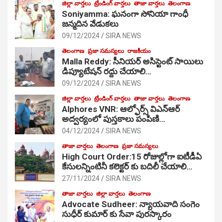
జిల్లా వార్తలు
ట్రేండింగ్ వార్తలు
తాజా వార్తలు
తెలంగాణ
Soniyamma: ఘ‌నంగా సోనియా గాంధీ
జ‌న్మ‌దిన వేడుక‌లు
09/12/2024
SIRA NEWS
తెలంగాణ
ప్రజా సమస్యలు
రాజకీయం
Malla Reddy: సీనియర్ అసిస్టెంట్ సాయిలు
డిప్యూటేషన్ రద్దు చేయాలి…
09/12/2024
SIRA NEWS
జిల్లా వార్తలు
ట్రేండింగ్ వార్తలు
తాజా వార్తలు
తెలంగాణ
Alphores VNR: ఆల్ఫోర్స్ విఎన్ఆర్
అద్వర్యంలో పుస్తకాలు పంపిణి…
04/12/2024
SIRA NEWS
తాజా వార్తలు
తెలంగాణ
ప్రజా సమస్యలు
High Court Order:15 రోజుల్లోగా ఐటీడీఏ
కేసులన్నింటినీ కలెక్టర్ కు బదిలీ చేయాలి…
27/11/2024
SIRA NEWS
తాజా వార్తలు
జిల్లా వార్తలు
తెలంగాణ
Advocate Sudheer: న్యాయవాది సంగెం
సుధీర్ కుమార్ కు సేవా పురస్కారం