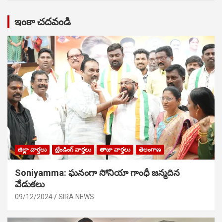
ఇంకా చదవండి
జిల్లా వార్తలు
ట్రేండింగ్ వార్తలు
తాజా వార్తలు
తెలంగాణ
Soniyamma: ఘ‌నంగా సోనియా గాంధీ జ‌న్మ‌దిన
వేడుక‌లు
09/12/2024
SIRA NEWS