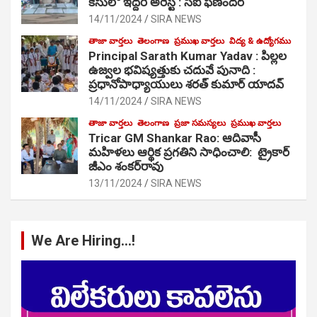
కేసులో ఇద్దరి అరెస్ట్ : సీఐ ఫణిందర్
14/11/2024
SIRA NEWS
తాజా వార్తలు
తెలంగాణ
ప్రముఖ వార్తలు
విద్య & ఉద్యోగము
Principal Sarath Kumar Yadav : పిల్లల
ఉజ్వల భవిష్యత్తుకు చదువే పునాది :
ప్రధానోపాధ్యాయులు శరత్ కుమార్ యాదవ్
14/11/2024
SIRA NEWS
తాజా వార్తలు
తెలంగాణ
ప్రజా సమస్యలు
ప్రముఖ వార్తలు
Tricar GM Shankar Rao: ఆదివాసీ
మహిళలు ఆర్థిక ప్రగతిని సాధించాలి: ట్రైకార్
జీఎం శంకర్‌రావు
13/11/2024
SIRA NEWS
We Are Hiring…!