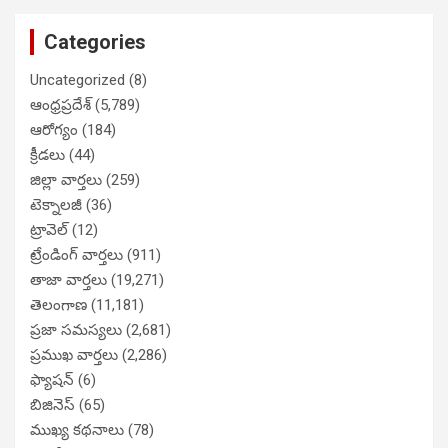
Categories
Uncategorized
(8)
ఆంధ్రప్రదేశ్
(5,789)
ఆరోగ్యం
(184)
క్రీడలు
(44)
జిల్లా వార్తలు
(259)
టెక్నాలజీ
(36)
ట్రావెల్
(12)
ట్రేండింగ్ వార్తలు
(911)
తాజా వార్తలు
(19,271)
తెలంగాణ
(11,181)
ప్రజా సమస్యలు
(2,681)
ప్రముఖ వార్తలు
(2,286)
ఫ్యాషన్
(6)
బిజినెస్
(65)
ముఖ్య కథనాలు
(78)