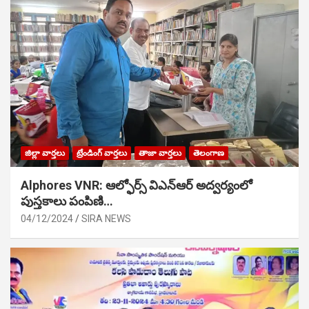
జిల్లా వార్తలు
ట్రేండింగ్ వార్తలు
తాజా వార్తలు
తెలంగాణ
Alphores VNR: ఆల్ఫోర్స్ విఎన్ఆర్ అద్వర్యంలో
పుస్తకాలు పంపిణి…
04/12/2024
SIRA NEWS