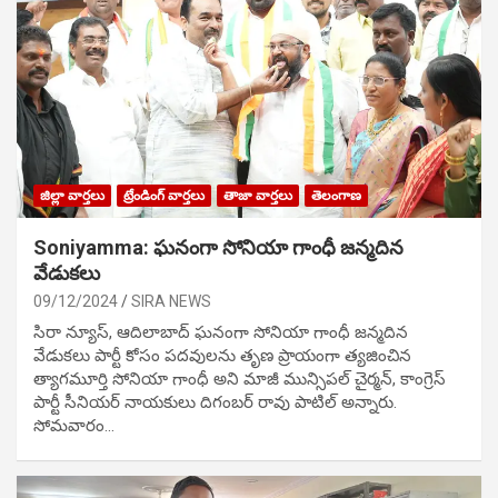
జిల్లా వార్తలు
ట్రేండింగ్ వార్తలు
తాజా వార్తలు
తెలంగాణ
Soniyamma: ఘ‌నంగా సోనియా గాంధీ జ‌న్మ‌దిన
వేడుక‌లు
09/12/2024
SIRA NEWS
సిరా న్యూస్, ఆదిలాబాద్ ఘ‌నంగా సోనియా గాంధీ జ‌న్మ‌దిన
వేడుక‌లు పార్టీ కోసం ప‌ద‌వుల‌ను తృణ ప్రాయంగా త్య‌జించిన
త్యాగమూర్తి సోనియా గాంధీ అని మాజీ మున్సిప‌ల్ చైర్మ‌న్, కాంగ్రెస్
పార్టీ సీనియ‌ర్ నాయ‌కులు దిగంబ‌ర్ రావు పాటిల్ అన్నారు.
సోమవారం…