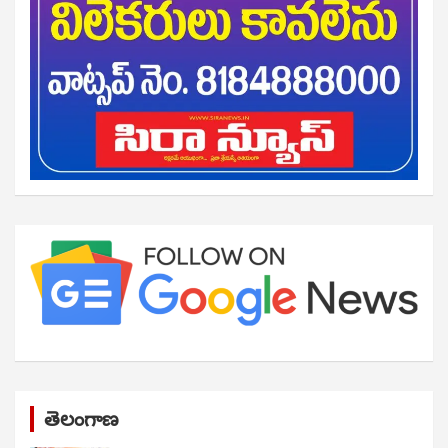
తెలంగాణ