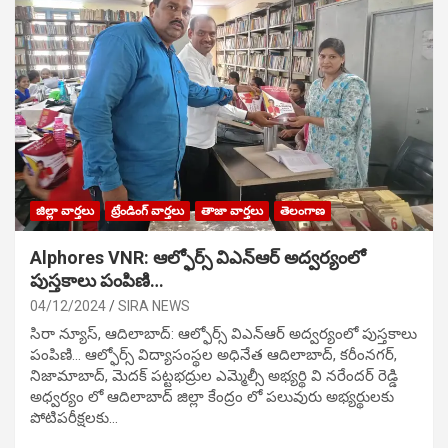
జిల్లా వార్తలు
ట్రేండింగ్ వార్తలు
తాజా వార్తలు
తెలంగాణ
Alphores VNR: ఆల్ఫోర్స్ విఎన్ఆర్ అద్వర్యంలో
పుస్తకాలు పంపిణి…
04/12/2024
SIRA NEWS
సిరా న్యూస్, ఆదిలాబాద్: ఆల్ఫోర్స్ విఎన్ఆర్ అద్వర్యంలో పుస్తకాలు
పంపిణి… ఆల్ఫోర్స్ విద్యాసంస్థల అధినేత ఆదిలాబాద్, కరీంనగర్,
నిజామాబాద్, మెదక్ పట్టభద్రుల ఎమ్మెల్సీ అభ్యర్థి వి నరేందర్ రెడ్డి
అధ్వర్యం లో ఆదిలాబాద్ జిల్లా కేంద్రం లో పలువురు అభ్యర్థులకు
పోటిప‌రీక్ష‌ల‌కు…