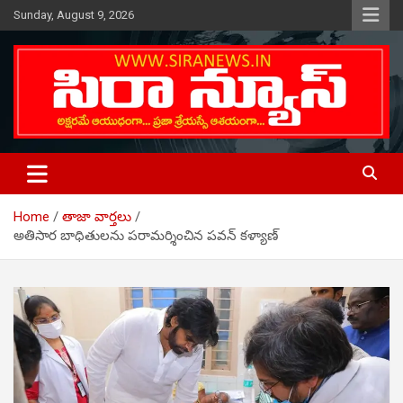
Skip
Sunday, August 9, 2026
to
content
Telugu Online News Daily
SIRA NEWS
Home
తాజా వార్తలు
అతిసార బాధితులను పరామర్శించిన పవన్ కళ్యాణ్