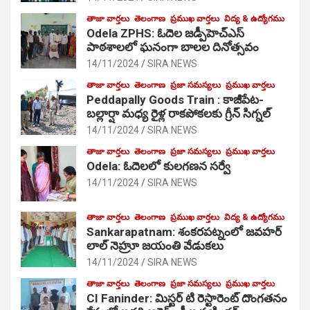
తాజా వార్తలు
తెలంగాణ
ప్రముఖ వార్తలు
విద్య & ఉద్యోగము
Odela ZPHS: ఓదెల జ‌డ్పీహెచ్ఎస్
పాఠ‌శాల‌లో ఘనంగా బాలల దినోత్సవం
14/11/2024
SIRA NEWS
తాజా వార్తలు
తెలంగాణ
ప్రజా సమస్యలు
ప్రముఖ వార్తలు
Peddapally Goods Train : కాజీపేట-
బల్లార్షా మధ్య రైళ్ల రాకపోకలకు గ్రీన్ సిగ్నల్
14/11/2024
SIRA NEWS
తాజా వార్తలు
తెలంగాణ
ప్రజా సమస్యలు
ప్రముఖ వార్తలు
Odela: ఓదెలలో కులగణన సర్వే
14/11/2024
SIRA NEWS
తాజా వార్తలు
తెలంగాణ
ప్రముఖ వార్తలు
విద్య & ఉద్యోగము
Sankarapatnam: శంకరపట్నంలో జవహర్
లాల్ నెహ్రూ జయంతి వేడుకలు
14/11/2024
SIRA NEWS
తాజా వార్తలు
తెలంగాణ
ప్రజా సమస్యలు
ప్రముఖ వార్తలు
CI Faninder: మిస్టర్ టి రెస్టారెంట్ దొంగతనం